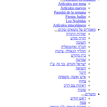
Artículos por tema
Artículos nuevos
Parashá de la semana
Fiestas Judías
Los Noájidas
Artículos misceláneos
מאמרים על נושאים שונים
יסודות התורה
תורה ומדע
תשובה
חברה ואקטואליה
תהליך הגאולה, ציונות
בית מקדש
שמיטה
ישראל והגוים, בני נח, ע"ז
השואה
חינוך
איש ואשה, משפחה
צחוק
ראינות עם הרב
שונות
מועדים
ראש חודש
פסח
ספירת העומר, ל"ג בעומר