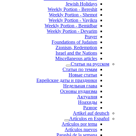
Jewish Holidays
Weekly Portion - Bereshit
Weekly Portion - Shemot
Weekly Portion - Vayikra
Weekly Portion - Bemidbar
Weekly Portion - Devarim
Prayer
Foundations of Judaism
Zionism, Redemption
Israel and the Nations
Miscellaneous articles
Статьи на русском
Статьи по темам
Новые статьи
Еврейские даты и праздники
Недельная глава
Основы иудаизма
Актуалия
Ноахиды
Разное
Artikel auf deutsch
Artículos en Español
Artículos por tema
Artículos nuevos
Parashá de la semana