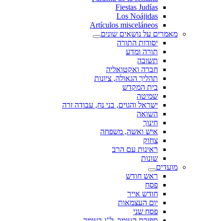
Fiestas Judías
Los Noájidas
Artículos misceláneos
מאמרים על נושאים שונים
יסודות התורה
תורה ומדע
תשובה
חברה ואקטואליה
תהליך הגאולה, ציונות
בית המקדש
שמיטה
ישראל והגוים, בני נח, עבודה זרה
השואה
חינוך
איש ואשה, משפחה
צחוק
ראינות עם הרב
שונות
מועדים
ראש חודש
פסח
חודש אייר
יום העצמאות
פסח שני
ספירת העומר, ל"ג בעומר