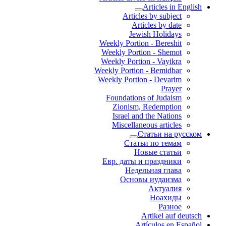
Articles in English
Articles by subject
Articles by date
Jewish Holidays
Weekly Portion - Bereshit
Weekly Portion - Shemot
Weekly Portion - Vayikra
Weekly Portion - Bemidbar
Weekly Portion - Devarim
Prayer
Foundations of Judaism
Zionism, Redemption
Israel and the Nations
Miscellaneous articles
Статьи на русском
Статьи по темам
Новые статьи
Евр. даты и праздники
Недельная глава
Основы иудаизма
Актуалия
Ноахиды
Разное
Artikel auf deutsch
Artículos en Español