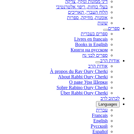
דיני ממונות ונזקין, צדקה
בעלי כוחות, ריפוי אלטרנטיבי
הלוח העברי, תאריכים
אומנות, מוזיקה, ספרות
שונות
ספרים
ספרים בעברית
Livres en français
Books in English
Книги на русском
ספרים לבני נח
אודות הרב
אודות הרב
À propos du Rav Oury Cherki
About Rabbi Oury Cherki
О раве Ури Шерки
Sobre Rabino Oury Cherki
Über Rabbi Oury Cherki
לכתוב לרב
Languages
עברית
Français
English
Русский
Español