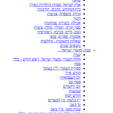
שואה
ארץ ישראל, מצוות התלויות בארץ
בית המקדש, כהנים, קורבנות
זוגיות, משפחה, צניעות
חינוך
אכילה, כשרות, צמחונות
ספר תורה, תפילין, מזוזה, ציצית
גשם, מיים, סביבה, גיאוגרפיה
אומנות, ספורט, פנאי
שאלות ותשובות - הקלטות
נושאים שונים
שבת ומועדי ישראל
שבת
הלוח העברי, מועדי ישראל, ראש חודש - כללי
פסח
ספירת העומר, ל"ג בעומר
חודש אייר
יום העצמאות
פסח שני
יום ירושלים
שבועות
חודש תמוז
י"ז בתמוז, בין המצרים
ט' באב
שבת נחמו, ט"ו באב