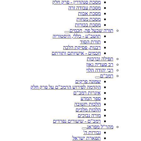
מסכת סנהדרין - פרק חלק
מסכת עבודה זרה
מסכת אבות
מסכת מנחות
מסכת בכורות
תורה שבעל פה, חכמים
תושב"ע - כללי, היסטוריה
תורת הסוד
רבנות, פסיקת הלכה
חכמים - אישיותם ותורתם
תפילה וברכות
רב סעדיה גאון
רבי יהודה הלוי
רמב"ם
שמונה פרקים
הקדמה לפירוש הרמב"ם על פרק חלק
איגרות רמב"ם
ספר המדע
הלכות תשובה
הלכות מלכים
מורה נבוכים
רמב"ם - שיעורים נפרדים
מהר"ל מפראג
גבורות ה'
תפארת ישראל