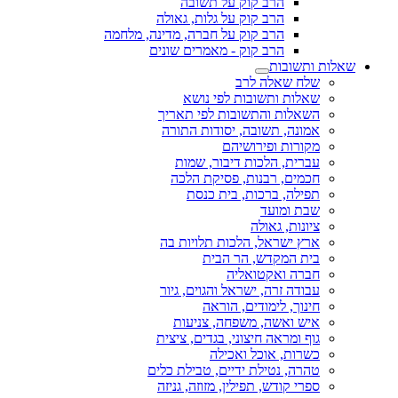
הרב קוק על תשובה
הרב קוק על גלות, גאולה
הרב קוק על חברה, מדינה, מלחמה
הרב קוק - מאמרים שונים
שאלות ותשובות
שלח שאלה לרב
שאלות ותשובות לפי נושא
השאלות והתשובות לפי תאריך
אמונה, תשובה, יסודות התורה
מקורות ופירושיהם
עברית, הלכות דיבור, שמות
חכמים, רבנות, פסיקת הלכה
תפילה, ברכות, בית כנסת
שבת ומועד
ציונות, גאולה
ארץ ישראל, הלכות תלויות בה
בית המקדש, הר הבית
חברה ואקטואליה
עבודה זרה, ישראל והגוים, גיור
חינוך, לימודים, הוראה
איש ואשה, משפחה, צניעות
גוף ומראה חיצוני, בגדים, ציצית
כשרות, אוכל ואכילה
טהרה, נטילת ידיים, טבילת כלים
ספרי קודש, תפילין, מזוזה, גניזה