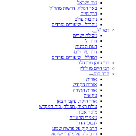
נצח ישראל
באר הגולה, דרשות מהר"ל
דרך חיים
נתיבות עולם
מהר"ל - שיעורים נפרדים
רמח"ל
מסילת ישרים
דרך ה'
דעת תבונות
דרך עץ חיים
רמח"ל - שיעורים נפרדים
רבי נחמן מברסלב
רבי חיים מוולוז'ין
הרב קוק
אורות
אורות הקודש
אורות התורה
עין איה
אדר היקר, עקבי הצאן
עולת ראיה, תפילה, בית המקדש
מוסר אביך
מאמרי הראי"ה
לנבוכי הדור
הרב קוק על פרשת שבוע
הרב קוק על מועדי ישראל