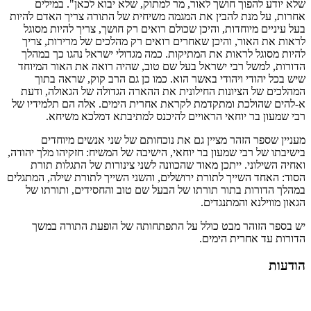
שלא יודע להפוך חושך לאור, מר למתוק, שלא יבוא לכאן". במילים
אחרות, על מנת להבין את המגמה משיחית של התורה צריך האדם להיות
בעל עיניים מיוחדות, והיכן שכולם רואים רק חושך, צריך להיות מסוגל
לראות את האור, והיכן שאחרים רואים רק מהלכים של מרירות, צריך
להיות מסוגל לראות את המתיקות. כמה מגדולי ישראל נהגו כך במהלך
הדורות, למשל רבי ישראל בעל שם טוב, שהיה רואה את האור המיוחד
שיש בכל יהודי ויהודי באשר הוא. כמו כן גם הרב קוק, שראה בתוך
המהלכים של הציונות החילונית את ההארה הגדולה של הגאולה, ודעת
א-להים שהולכת ומתקדמת לקראת אחרית הימים. אלה הם תלמידיו של
רבי שמעון בר יוחאי הראויים להיכנס למתיבתא דמלכא משיחא.
מעניין שספר הזהר מציין גם את נוכחותם של שני אנשים מיוחדים
בישיבתו של רבי שמעון בר יוחאי, הישיבה של המשיח: חזקיהו מלך יהודה,
ואחיה השילוני. ייתכן מאוד שהכוונה לשני צינורות של התגלות תורת
הסוד: האחד השייך לתורת ירושלים, והשני השייך לתורת שילה, המתגלים
במהלך הדורות בתור תורתו של הבעל שם טוב והחסידים, ותורתו של
הגאון מווילנא והמתנגדים.
יש בספר הזוהר מבט כולל על התפתחותה של הופעת התורה במשך
הדורות עד אחרית הימים.
הודעות