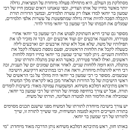
מסתלקת מן העולם, היא מתחילה פעולה מיוחדת על המציאות, גדולה
יותר מאשר בחייו של אותו הצדיק, וכפי שאנחנו רואים שבזמן חייו של רבי
שמעון בר יוחאי למדו אצלו רק עשרה תלמידים, ובמשך הדורות תורת
הקבלה הפכה להיות אורה גדולה שמתפשטת על עשרות אלפי תלמידים,
שמגלים את חכמתו של רבי שמעון בר יוחאי מדור לדור.
מסופר גם שרבי חייא השתוקק לפגוש את רבי שמעון בר יוחאי אחרי
פטירתו, והתענה ארבעים יום ועוד ארבעים יום. דבר זה מזכיר לנו את
תפילותיו של משה, שלא אכל ולא שתה ארבעים יום וארבעים לילה
כשעלה לקבל את הלוחות הראשונים, ופעם נוספת כשעלה לקבל את
הלוחות השניים. ניתן לומר שרבי שמעון בר יוחאי בחייו דומה ללוחות
ראשונים, ואילו לאחר פטירתו, כאשר הוא שוב מתגלה ותורתו שוב
מתגלה, הוא דומה ללוחות שניים. לאחר אותם שמונים יום של תענית, זכה
רבי חייא להתגלות מיוחדת, וראה את רבו במתיבתא דרקיעא, הישיבה
שבשמים. מסופר כי רבי שמעון בר יוחאי היה מהלך על גבי הראשים של
ראשי הישיבות של כל הדורות ושלאחר מכן באו לקראתו מלך המשיח
וראש מתיבתא דמלכא משיחא. המשמעות עמוקה מאוד: בישיבות לומדים
תורה, אבל יש צורך בדחיפה סמויה של תורתו של רבי שמעון בר יוחאי,
שמובילה את הלימוד הזה למטרה העליונה, תורתו של משיח.
יש צורך בישיבה מיוחדת לתורתו של המשיח מפני שישנם תכנים מסוימים
בתורה השייכים דווקא למגמה המשיחית, ומי ששייך לתורה זו, שייך
לתורתו של רבי שמעון בר יוחאי.
באותו חזון, ראש מתיבתא דמלכא משיחא נותן הדרכה מאוד מיוחדת: "מי