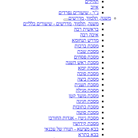
תהילים
איוב
נ"ך - שיעורים נפרדים
משנה, תלמוד, מדרשים
משנה, תלמוד, מדרשים - שיעורים כלליים
בראשית רבה
איכה רבה
מדרש תנחומא
מסכת ברכות
מסכת שבת
מסכת פסחים
מסכת ראש השנה
מסכת יומא
מסכת סוכה
מסכת ביצה
מסכת תענית
מסכת מגילה
מסכת מועד קטן
מסכת חגיגה
מסכת כתובות
מסכת סוטה
מסכת גיטין - אגדות החורבן
מסכת קידושין
בבא מציעא - תנורו של עכנאי
בבא בתרא