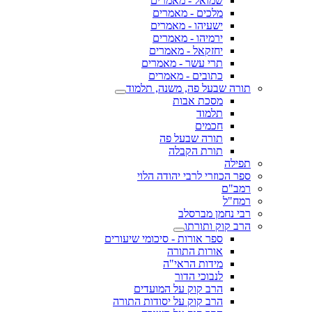
שמואל - מאמרים
מלכים - מאמרים
ישעיהו - מאמרים
ירמיהו - מאמרים
יחזקאל - מאמרים
תרי עשר - מאמרים
כתובים - מאמרים
תורה שבעל פה, משנה, תלמוד
מסכת אבות
תלמוד
חכמים
תורה שבעל פה
תורת הקבלה
תפילה
ספר הכוזרי לרבי יהודה הלוי
רמב"ם
רמח"ל
רבי נחמן מברסלב
הרב קוק ותורתו
ספר אורות - סיכומי שיעורים
אורות התורה
מידות הראי"ה
לנבוכי הדור
הרב קוק על המועדים
הרב קוק על יסודות התורה