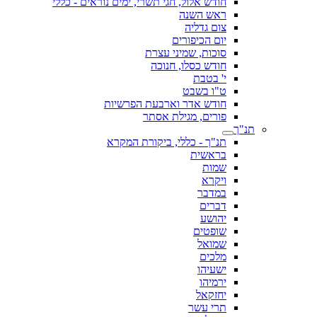
חודש אלול, חגי תשרי, ימים נוראים - כללי
ראש השנה
צום גדליה
יום הכיפורים
סוכות, שמיני עצרת
חודש כסלו, חנוכה
י' בטבת
ט"ו בשבט
חודש אדר וארבעת הפרשיות
פורים, מגילת אסתר
תנ"ך
תנ"ך - כללי, ביקורת המקרא
בראשית
שמות
ויקרא
במדבר
דברים
יהושע
שופטים
שמואל
מלכים
ישעיהו
ירמיהו
יחזקאל
תרי עשר