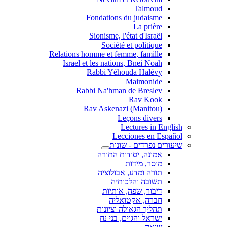
Talmoud
Fondations du judaisme
La prière
Sionisme, l'état d'Israël
Société et politique
Relations homme et femme, famille
Israel et les nations, Bnei Noah
Rabbi Yéhouda Halévy
Maimonide
Rabbi Na'hman de Breslev
Rav Kook
(Rav Askenazi (Manitou
Leçons divers
Lectures in English
Lecciones en Español
שיעורים נפרדים - שונות
אמונה, יסודות התורה
מוסר, מידות
תורה ומדע, אבולוציה
תשובה והלכותיה
דיבור, שפה, אותיות
חברה, אקטואליה
תהליך הגאולה וציונות
ישראל והגוים, בני נח