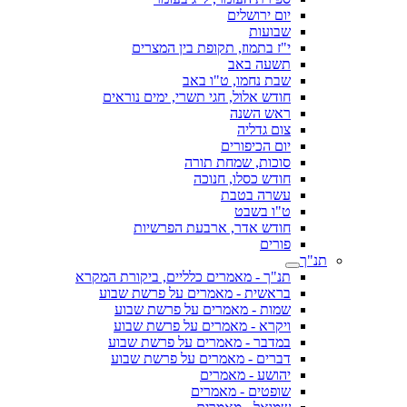
יום ירושלים
שבועות
י"ז בתמוז, תקופת בין המצרים
תשעה באב
שבת נחמו, ט"ו באב
חודש אלול, חגי תשרי, ימים נוראים
ראש השנה
צום גדליה
יום הכיפורים
סוכות, שמחת תורה
חודש כסלו, חנוכה
עשרה בטבת
ט"ו בשבט
חודש אדר, ארבעת הפרשיות
פורים
תנ"ך
תנ"ך - מאמרים כלליים, ביקורת המקרא
בראשית - מאמרים על פרשת שבוע
שמות - מאמרים על פרשת שבוע
ויקרא - מאמרים על פרשת שבוע
במדבר - מאמרים על פרשת שבוע
דברים - מאמרים על פרשת שבוע
יהושע - מאמרים
שופטים - מאמרים