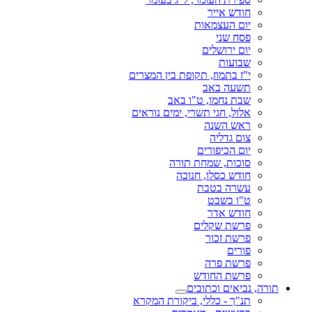
חודש אייר
יום העצמאות
פסח שני
יום ירושלים
שבועות
י"ז בתמוז, תקופת בין המצרים
תשעה באב
שבת נחמו, ט"ו באב
אלול, חגי תשרי, ימים נוראים
ראש השנה
צום גדליה
יום הכיפורים
סוכות, שמחת תורה
חודש כסלו, חנוכה
עשרה בטבת
ט"ו בשבט
חודש אדר
פרשת שקלים
פרשת זכור
פורים
פרשת פרה
פרשת החודש
תורה, נביאים וכתובים
תנ"ך - כללי, ביקורת המקרא