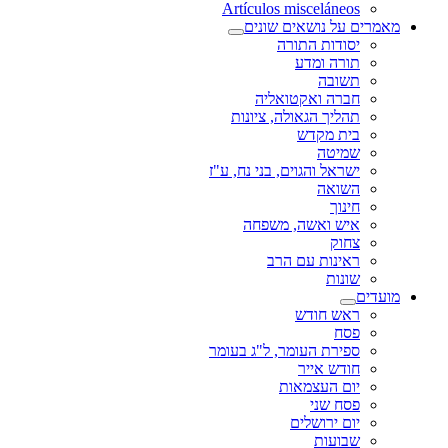
Artículos misceláneos
מאמרים על נושאים שונים
יסודות התורה
תורה ומדע
תשובה
חברה ואקטואליה
תהליך הגאולה, ציונות
בית מקדש
שמיטה
ישראל והגוים, בני נח, ע"ז
השואה
חינוך
איש ואשה, משפחה
צחוק
ראינות עם הרב
שונות
מועדים
ראש חודש
פסח
ספירת העומר, ל"ג בעומר
חודש אייר
יום העצמאות
פסח שני
יום ירושלים
שבועות