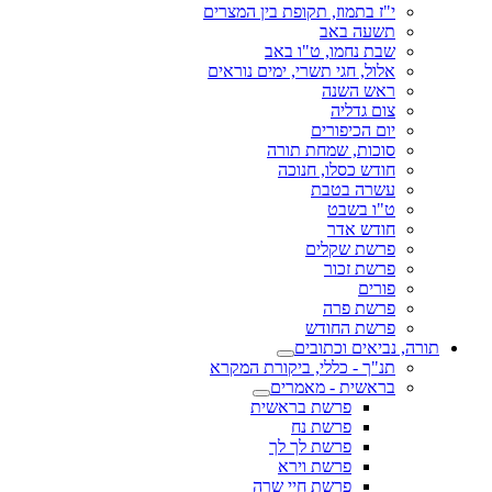
י"ז בתמוז, תקופת בין המצרים
תשעה באב
שבת נחמו, ט"ו באב
אלול, חגי תשרי, ימים נוראים
ראש השנה
צום גדליה
יום הכיפורים
סוכות, שמחת תורה
חודש כסלו, חנוכה
עשרה בטבת
ט"ו בשבט
חודש אדר
פרשת שקלים
פרשת זכור
פורים
פרשת פרה
פרשת החודש
תורה, נביאים וכתובים
תנ"ך - כללי, ביקורת המקרא
בראשית - מאמרים
פרשת בראשית
פרשת נח
פרשת לך לך
פרשת וירא
פרשת חיי שרה