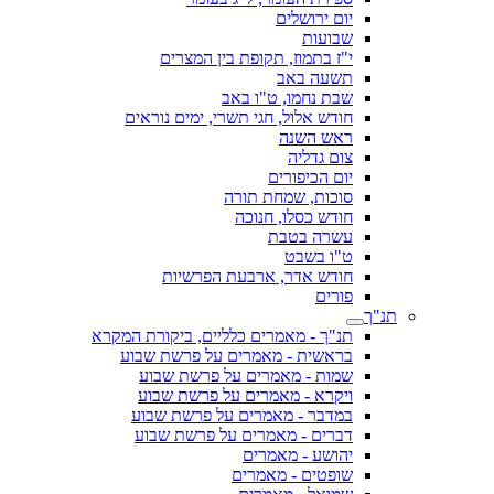
יום ירושלים
שבועות
י"ז בתמוז, תקופת בין המצרים
תשעה באב
שבת נחמו, ט"ו באב
חודש אלול, חגי תשרי, ימים נוראים
ראש השנה
צום גדליה
יום הכיפורים
סוכות, שמחת תורה
חודש כסלו, חנוכה
עשרה בטבת
ט"ו בשבט
חודש אדר, ארבעת הפרשיות
פורים
תנ"ך
תנ"ך - מאמרים כלליים, ביקורת המקרא
בראשית - מאמרים על פרשת שבוע
שמות - מאמרים על פרשת שבוע
ויקרא - מאמרים על פרשת שבוע
במדבר - מאמרים על פרשת שבוע
דברים - מאמרים על פרשת שבוע
יהושע - מאמרים
שופטים - מאמרים