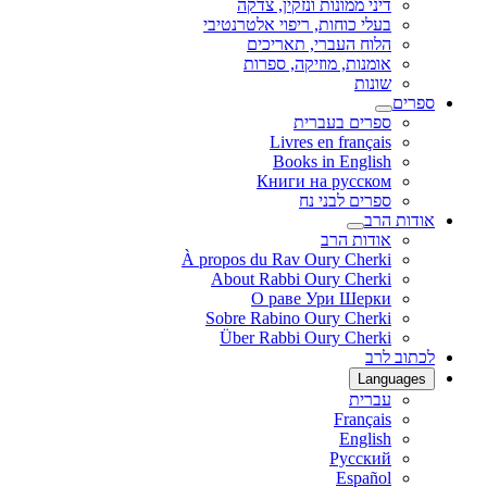
דיני ממונות ונזקין, צדקה
בעלי כוחות, ריפוי אלטרנטיבי
הלוח העברי, תאריכים
אומנות, מוזיקה, ספרות
שונות
ספרים
ספרים בעברית
Livres en français
Books in English
Книги на русском
ספרים לבני נח
אודות הרב
אודות הרב
À propos du Rav Oury Cherki
About Rabbi Oury Cherki
О раве Ури Шерки
Sobre Rabino Oury Cherki
Über Rabbi Oury Cherki
לכתוב לרב
Languages
עברית
Français
English
Русский
Español