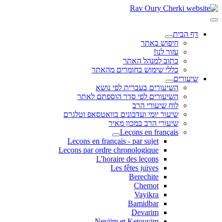
דף הבית
חיפוש באתר
עזור לנו!
כתוב למנהל האתר
כללי שימוש בחומרים מהאתר
שיעורים
השיעורים בעברית לפי נושא
השיעורים לפי סדר הוספתם לאתר
לוח שיעורי הרב
שיעור יומי ועדכונים בוואטסאפ וטלגרם
שיעורי הרב במכון מאיר
Leçons en français
Leçons en français - par sujet
Leçons par ordre chronologique
L'horaire des leçons
Les fêtes juives
Berechite
Chemot
Vayikra
Bamidbar
Devarim
Neviim et Ketouvim