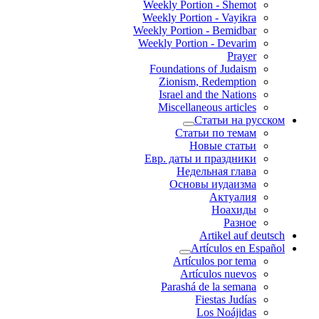
Weekly Portion - Shemot
Weekly Portion - Vayikra
Weekly Portion - Bemidbar
Weekly Portion - Devarim
Prayer
Foundations of Judaism
Zionism, Redemption
Israel and the Nations
Miscellaneous articles
Статьи на русском
Статьи по темам
Новые статьи
Евр. даты и праздники
Недельная глава
Основы иудаизма
Актуалия
Ноахиды
Разное
Artikel auf deutsch
Artículos en Español
Artículos por tema
Artículos nuevos
Parashá de la semana
Fiestas Judías
Los Noájidas