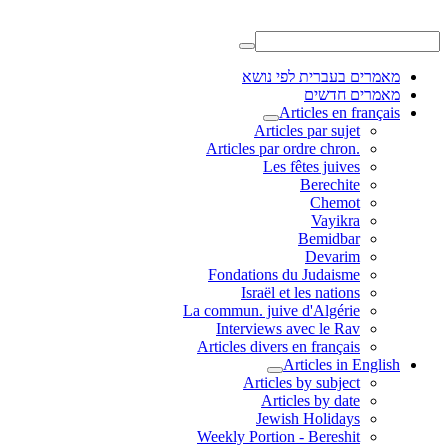
מאמרים בעברית לפי נושא
מאמרים חדשים
Articles en français
Articles par sujet
.Articles par ordre chron
Les fêtes juives
Berechite
Chemot
Vayikra
Bemidbar
Devarim
Fondations du Judaisme
Israël et les nations
La commun. juive d'Algérie
Interviews avec le Rav
Articles divers en français
Articles in English
Articles by subject
Articles by date
Jewish Holidays
Weekly Portion - Bereshit