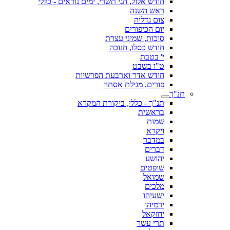
חודש אלול, חגי תשרי, ימים נוראים - כללי
ראש השנה
צום גדליה
יום הכיפורים
סוכות, שמיני עצרת
חודש כסלו, חנוכה
י' בטבת
ט"ו בשבט
חודש אדר וארבעת הפרשיות
פורים, מגילת אסתר
תנ"ך
תנ"ך - כללי, ביקורת המקרא
בראשית
שמות
ויקרא
במדבר
דברים
יהושע
שופטים
שמואל
מלכים
ישעיהו
ירמיהו
יחזקאל
תרי עשר