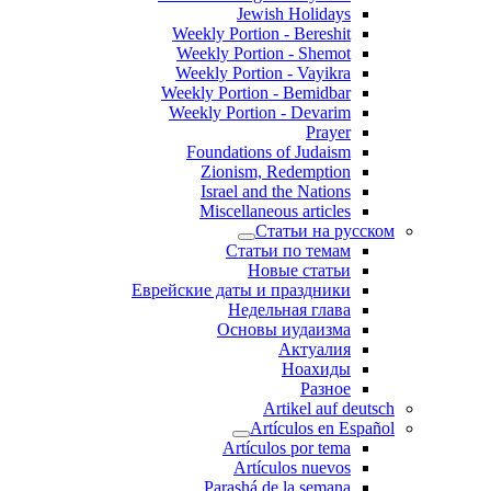
Jewish Holidays
Weekly Portion - Bereshit
Weekly Portion - Shemot
Weekly Portion - Vayikra
Weekly Portion - Bemidbar
Weekly Portion - Devarim
Prayer
Foundations of Judaism
Zionism, Redemption
Israel and the Nations
Miscellaneous articles
Статьи на русском
Статьи по темам
Новые статьи
Еврейские даты и праздники
Недельная глава
Основы иудаизма
Актуалия
Ноахиды
Разное
Artikel auf deutsch
Artículos en Español
Artículos por tema
Artículos nuevos
Parashá de la semana