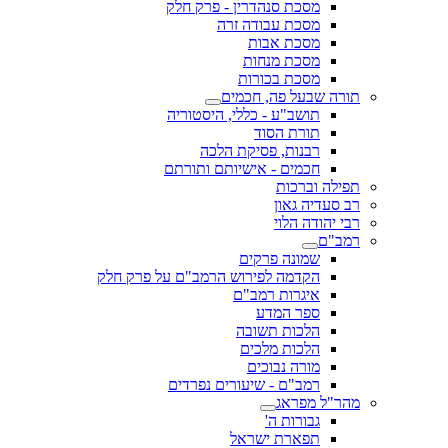
מסכת סנהדרין - פרק חלק
מסכת עבודה זרה
מסכת אבות
מסכת מנחות
מסכת בכורות
תורה שבעל פה, חכמים
תושב"ע - כללי, היסטוריה
תורת הסוד
רבנות, פסיקת הלכה
חכמים - אישיותם ותורתם
תפילה וברכות
רב סעדיה גאון
רבי יהודה הלוי
רמב"ם
שמונה פרקים
הקדמה לפירוש הרמב"ם על פרק חלק
איגרות רמב"ם
ספר המדע
הלכות תשובה
הלכות מלכים
מורה נבוכים
רמב"ם - שיעורים נפרדים
מהר"ל מפראג
גבורות ה'
תפארת ישראל