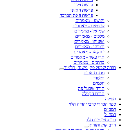
פרשת וילך
פרשת האזינו
פרשת וזאת הברכה
יהושע - מאמרים
שופטים - מאמרים
שמואל - מאמרים
מלכים - מאמרים
ישעיהו - מאמרים
ירמיהו - מאמרים
יחזקאל - מאמרים
תרי עשר - מאמרים
כתובים - מאמרים
תורה שבעל פה, משנה, תלמוד
מסכת אבות
תלמוד
חכמים
תורה שבעל פה
תורת הקבלה
תפילה
ספר הכוזרי לרבי יהודה הלוי
רמב"ם
רמח"ל
רבי נחמן מברסלב
הרב קוק ותורתו