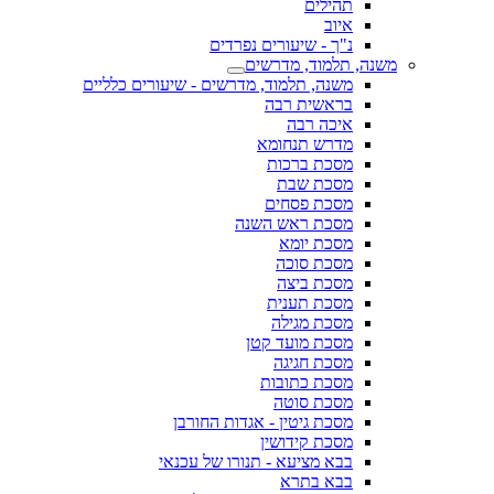
תהילים
איוב
נ"ך - שיעורים נפרדים
משנה, תלמוד, מדרשים
משנה, תלמוד, מדרשים - שיעורים כלליים
בראשית רבה
איכה רבה
מדרש תנחומא
מסכת ברכות
מסכת שבת
מסכת פסחים
מסכת ראש השנה
מסכת יומא
מסכת סוכה
מסכת ביצה
מסכת תענית
מסכת מגילה
מסכת מועד קטן
מסכת חגיגה
מסכת כתובות
מסכת סוטה
מסכת גיטין - אגדות החורבן
מסכת קידושין
בבא מציעא - תנורו של עכנאי
בבא בתרא