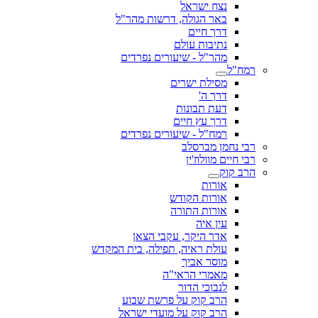
נצח ישראל
באר הגולה, דרשות מהר"ל
דרך חיים
נתיבות עולם
מהר"ל - שיעורים נפרדים
רמח"ל
מסילת ישרים
דרך ה'
דעת תבונות
דרך עץ חיים
רמח"ל - שיעורים נפרדים
רבי נחמן מברסלב
רבי חיים מוולוז'ין
הרב קוק
אורות
אורות הקודש
אורות התורה
עין איה
אדר היקר, עקבי הצאן
עולת ראיה, תפילה, בית המקדש
מוסר אביך
מאמרי הראי"ה
לנבוכי הדור
הרב קוק על פרשת שבוע
הרב קוק על מועדי ישראל