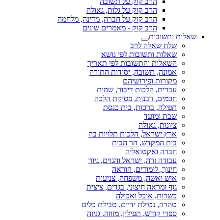
הרב קוק על תשובה
הרב קוק על גלות, גאולה
הרב קוק על חברה, מדינה, מלחמה
הרב קוק - מאמרים שונים
שאלות ותשובות
שלח שאלה לרב
שאלות ותשובות לפי נושא
השאלות והתשובות לפי תאריך
אמונה, תשובה, יסודות התורה
מקורות ופירושיהם
עברית, הלכות דיבור, שמות
חכמים, רבנות, פסיקת הלכה
תפילה, ברכות, בית כנסת
שבת ומועד
ציונות, גאולה
ארץ ישראל, הלכות תלויות בה
בית המקדש, הר הבית
חברה ואקטואליה
עבודה זרה, ישראל והגוים, גיור
חינוך, לימודים, הוראה
איש ואשה, משפחה, צניעות
גוף ומראה חיצוני, בגדים, ציצית
כשרות, אוכל ואכילה
טהרה, נטילת ידיים, טבילת כלים
ספרי קודש, תפילין, מזוזה, גניזה