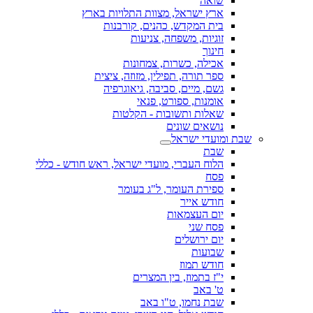
שואה
ארץ ישראל, מצוות התלויות בארץ
בית המקדש, כהנים, קורבנות
זוגיות, משפחה, צניעות
חינוך
אכילה, כשרות, צמחונות
ספר תורה, תפילין, מזוזה, ציצית
גשם, מיים, סביבה, גיאוגרפיה
אומנות, ספורט, פנאי
שאלות ותשובות - הקלטות
נושאים שונים
שבת ומועדי ישראל
שבת
הלוח העברי, מועדי ישראל, ראש חודש - כללי
פסח
ספירת העומר, ל"ג בעומר
חודש אייר
יום העצמאות
פסח שני
יום ירושלים
שבועות
חודש תמוז
י"ז בתמוז, בין המצרים
ט' באב
שבת נחמו, ט"ו באב