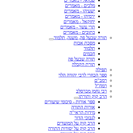
שמואל - מאמרים
מלכים - מאמרים
ישעיהו - מאמרים
ירמיהו - מאמרים
יחזקאל - מאמרים
תרי עשר - מאמרים
כתובים - מאמרים
תורה שבעל פה, משנה, תלמוד
מסכת אבות
תלמוד
חכמים
תורה שבעל פה
תורת הקבלה
תפילה
ספר הכוזרי לרבי יהודה הלוי
רמב"ם
רמח"ל
רבי נחמן מברסלב
הרב קוק ותורתו
ספר אורות - סיכומי שיעורים
אורות התורה
מידות הראי"ה
לנבוכי הדור
הרב קוק על המועדים
הרב קוק על יסודות התורה