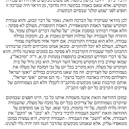
לדביר ביתך" - הכל בלשון בקשה. אנו פשוט מבקשים את חידוש עבודת
המקדש. אלא שאם באמת בבקשה היה מדובר, מן הראוי היה שברכה זו
תופיע לפני 'שמע קולנו' שבסיום הבקשות.
לכן בוודאי שעיקרה של הברכה הזאת, נאמר על דבר קבוע, והוא עבודת
המקדש שמצד האמת המטאפיזית, האמת הקוסמית, מעולם לא פסקה -
הלא אמרו רבותינו במסכת אבות: "על שלשה דברים העולם עומד, על
התורה ועל העבודה ועל גמילות חסדים (אבות א, ב), והמכוון במילה
עבודה, הלא הוא עבודת הקורבנות. אם יחסר אחד משלושת עמודי
העולם, העולם לא יוכל להתקיים. ומכאן אנחנו מוכרחים להבין שרבותינו
התכוונו לומר שעבודת הקורבנות לא פסקה גם בזמנים שאיננה גלויה, והוא
על פי דברי המדרש המובאים בתוספות (מנחות קי,א, ד"ה "ומיכאל"),
שמאז שחרב בית המקדש מיכאל השר הגדול, הוא כהן גדול של בית
המקדש של מעלה. הוא מקריב בכל יום על גבי המזבח של מעלה את
נשמותיהם של הצדיקים. וזה מה שאנו מתכוונים במילים "ואשי ישראל
ותפילתם מהרה באהבה תקבל ברצון" - מי הם אותם "אשי ישראל",
אותם קורבנות שאנו מבקשים מהקב"ה לקבל? הלא הם נשמותיהם של
צדיקים הקרבים כל יום לפני הקב"ה.
כמובן ההודאה הזאת איננה משמחת אותנו כל כך. היינו חפצים שבמקום
שיוקרבו נשמותיהם של צדיקים בכל יום על מזבח של מעלה, שהעבודה
תהיה גלויה למטה, על ידי בהמות, בקר וצאן. ועל כן אנו מוסיפים על
ההודאה הזאת "והשב העבודה לדביר ביתך". לא "כונן" או "הקם" את
העבודה, אלא "השב" את העבודה - העבודה קיימת, היא נעשית במובן
מטאפיזי-עליון, אלא שאנחנו מבקשים שהדבר הגנוז הזה יהיה גלוי לעינינו.