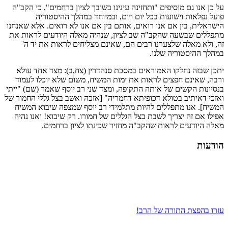
על כן אנו גם מוסיפים "ותחזינה עינינו בשובך לציון ברחמים", כי הקב"ה
פועל נפלאות וישועות בכל יום ויום, ובמיוחד במהלך ההיסטוריה
הישראלית, בין אם אנו רואים, אותם בין אם אנו לא רואים. אלא שאנחנו
מתפללים שבשעה שהקב"ה שב לציון, שנהיה מאלה היודעים לראות את
זה, ולא מאלה שלצערנו רבים הם, שאינם מצליחים לראות את יד ה'
במהלך ההיסטוריה שלנו.
יתכן שבזה נחלקו האמוראים במסכת סנהדרין (צח,ב): מצד אחד עולא
ורבה, שאינם חפצים לראות את ימות המשיח, משום שלא יוכלו לעמוד
בנסיונות הקשים של אותה התקופה, ומצד שני רב יוסף שאמר (שם) "ייתי
ואזכי דאיתיב בטולא דכופיתא דחמריה" [אזכה ואשב בצל גללי החמור של
המשיח]. אנו מתפללים להיות מתלמידי רב יוסף שמצפה שיבוא המשיח
אפילו אם זה יצריך לשבת בצל הגללים של חמורו. רק שיבוא! ואנו נהיה
מאלה היודעים לראות שהקב"ה מחזיר שכינתו לציון ברחמים.
הודעות
עזרו בהפצת התורה של הרב!