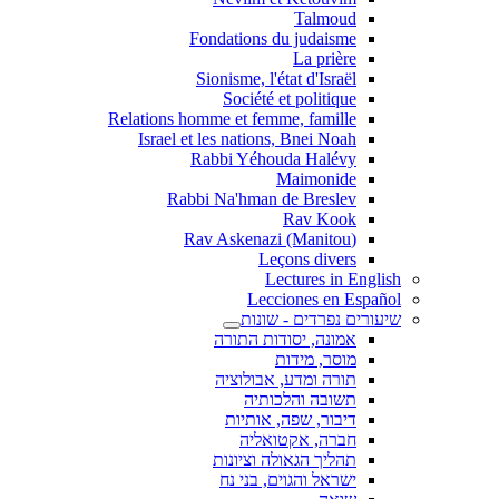
Talmoud
Fondations du judaisme
La prière
Sionisme, l'état d'Israël
Société et politique
Relations homme et femme, famille
Israel et les nations, Bnei Noah
Rabbi Yéhouda Halévy
Maimonide
Rabbi Na'hman de Breslev
Rav Kook
(Rav Askenazi (Manitou
Leçons divers
Lectures in English
Lecciones en Español
שיעורים נפרדים - שונות
אמונה, יסודות התורה
מוסר, מידות
תורה ומדע, אבולוציה
תשובה והלכותיה
דיבור, שפה, אותיות
חברה, אקטואליה
תהליך הגאולה וציונות
ישראל והגוים, בני נח