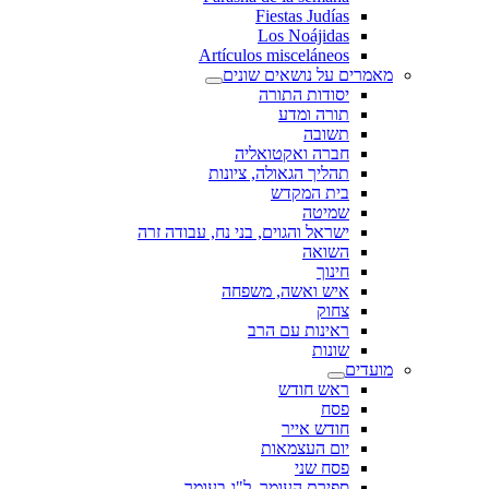
Fiestas Judías
Los Noájidas
Artículos misceláneos
מאמרים על נושאים שונים
יסודות התורה
תורה ומדע
תשובה
חברה ואקטואליה
תהליך הגאולה, ציונות
בית המקדש
שמיטה
ישראל והגוים, בני נח, עבודה זרה
השואה
חינוך
איש ואשה, משפחה
צחוק
ראינות עם הרב
שונות
מועדים
ראש חודש
פסח
חודש אייר
יום העצמאות
פסח שני
ספירת העומר, ל"ג בעומר