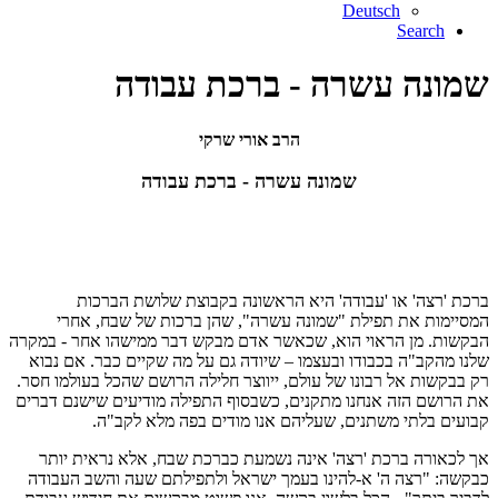
Deutsch
Search
שמונה עשרה - ברכת עבודה
הרב אורי שרקי
שמונה עשרה - ברכת עבודה
ברכת 'רצה' או 'עבודה' היא הראשונה בקבוצת שלושת הברכות
המסיימות את תפילת "שמונה עשרה", שהן ברכות של שבח, אחרי
הבקשות. מן הראוי הוא, שכאשר אדם מבקש דבר ממישהו אחר - במקרה
שלנו מהקב"ה בכבודו ובעצמו – שיודה גם על מה שקיים כבר. אם נבוא
רק בבקשות אל רבונו של עולם, ייווצר חלילה הרושם שהכל בעולמו חסר.
את הרושם הזה אנחנו מתקנים, כשבסוף התפילה מודיעים שישנם דברים
קבועים בלתי משתנים, שעליהם אנו מודים בפה מלא לקב"ה.
אך לכאורה ברכת 'רצה' אינה נשמעת כברכת שבח, אלא נראית יותר
כבקשה: "רצה ה' א-להינו בעמך ישראל ולתפילתם שעה והשב העבודה