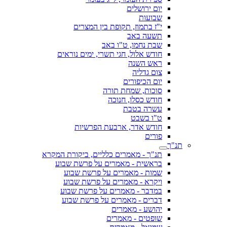
יום ירושלים
שבועות
י"ז בתמוז, תקופת בין המצרים
תשעה באב
שבת נחמו, ט"ו באב
חודש אלול, חגי תשרי, ימים נוראים
ראש השנה
צום גדליה
יום הכיפורים
סוכות, שמחת תורה
חודש כסלו, חנוכה
עשרה בטבת
ט"ו בשבט
חודש אדר, ארבעת הפרשיות
פורים
תנ"ך
תנ"ך - מאמרים כלליים, ביקורת המקרא
בראשית - מאמרים על פרשת שבוע
שמות - מאמרים על פרשת שבוע
ויקרא - מאמרים על פרשת שבוע
במדבר - מאמרים על פרשת שבוע
דברים - מאמרים על פרשת שבוע
יהושע - מאמרים
שופטים - מאמרים