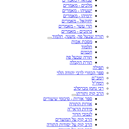
שמואל - מאמרים
מלכים - מאמרים
ישעיהו - מאמרים
ירמיהו - מאמרים
יחזקאל - מאמרים
תרי עשר - מאמרים
כתובים - מאמרים
תורה שבעל פה, משנה, תלמוד
מסכת אבות
תלמוד
חכמים
תורה שבעל פה
תורת הקבלה
תפילה
ספר הכוזרי לרבי יהודה הלוי
רמב"ם
רמח"ל
רבי נחמן מברסלב
הרב קוק ותורתו
ספר אורות - סיכומי שיעורים
אורות התורה
מידות הראי"ה
לנבוכי הדור
הרב קוק על המועדים
הרב קוק על יסודות התורה