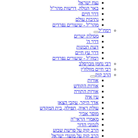
נצח ישראל
באר הגולה, דרשות מהר"ל
דרך חיים
נתיבות עולם
מהר"ל - שיעורים נפרדים
רמח"ל
מסילת ישרים
דרך ה'
דעת תבונות
דרך עץ חיים
רמח"ל - שיעורים נפרדים
רבי נחמן מברסלב
רבי חיים מוולוז'ין
הרב קוק
אורות
אורות הקודש
אורות התורה
עין איה
אדר היקר, עקבי הצאן
עולת ראיה, תפילה, בית המקדש
מוסר אביך
מאמרי הראי"ה
לנבוכי הדור
הרב קוק על פרשת שבוע
הרב קוק על מועדי ישראל