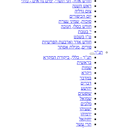
חודש אלול, חגי תשרי, ימים נוראים - כללי
ראש השנה
צום גדליה
יום הכיפורים
סוכות, שמיני עצרת
חודש כסלו, חנוכה
י' בטבת
ט"ו בשבט
חודש אדר וארבעת הפרשיות
פורים, מגילת אסתר
תנ"ך
תנ"ך - כללי, ביקורת המקרא
בראשית
שמות
ויקרא
במדבר
דברים
יהושע
שופטים
שמואל
מלכים
ישעיהו
ירמיהו
יחזקאל
תרי עשר