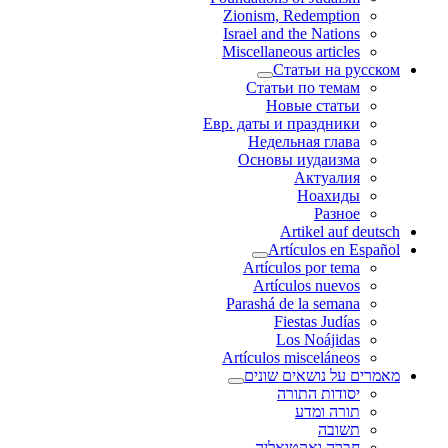
Zionism, Redemption
Israel and the Nations
Miscellaneous articles
Статьи на русском
Статьи по темам
Новые статьи
Евр. даты и праздники
Недельная глава
Основы иудаизма
Актуалия
Ноахиды
Разное
Artikel auf deutsch
Artículos en Español
Artículos por tema
Artículos nuevos
Parashá de la semana
Fiestas Judías
Los Noájidas
Artículos misceláneos
מאמרים על נושאים שונים
יסודות התורה
תורה ומדע
תשובה
חברה ואקטואליה