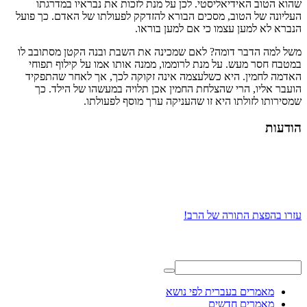
שהוא הטוב האידיאליסטי. לכן על מנת לזכות את נבראיו במדרגתו
העליונה של הטוב, מסכים הבורא להזדקק לפעולתו של האדם. כך פועל
הנברא לא למען עצמו כי אם למען בוראו.
משל למה הדבר דומה? לאם שמכינה את השבת ובנה הקטן מסתובב לו
במטבח חסר מעש. על מנת לרוממו, ממנה אותו אמו על קילוף תפוחי
האדמה לחמין. היא כשלעצמה אינה זקוקה לכך, אך לאחר שהתפקיד
הועבר אליו, הרי שהצלחת החמין אכן תלויה במעשהו של הילד. כך
שמסירותו לזולתו היא זו שהעניקה ערך מוסף לפעולתו.
הודעות
עזרו בהפצת התורה של הרב!
מאמרים בעברית לפי נושא
מאמרים חדשים