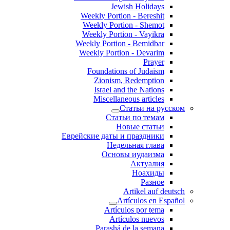
Jewish Holidays
Weekly Portion - Bereshit
Weekly Portion - Shemot
Weekly Portion - Vayikra
Weekly Portion - Bemidbar
Weekly Portion - Devarim
Prayer
Foundations of Judaism
Zionism, Redemption
Israel and the Nations
Miscellaneous articles
Статьи на русском
Статьи по темам
Новые статьи
Еврейские даты и праздники
Недельная глава
Основы иудаизма
Актуалия
Ноахиды
Разное
Artikel auf deutsch
Artículos en Español
Artículos por tema
Artículos nuevos
Parashá de la semana