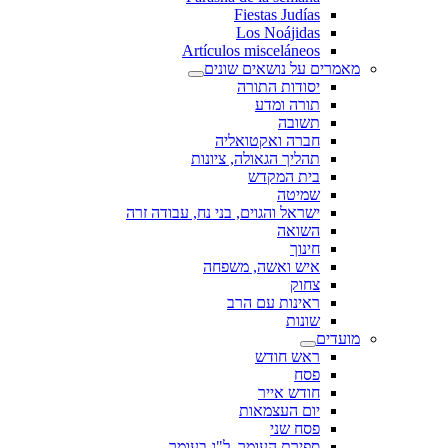
Fiestas Judías
Los Noájidas
Artículos misceláneos
מאמרים על נושאים שונים
יסודות התורה
תורה ומדע
תשובה
חברה ואקטואליה
תהליך הגאולה, ציונות
בית המקדש
שמיטה
ישראל והגוים, בני נח, עבודה זרה
השואה
חינוך
איש ואשה, משפחה
צחוק
ראינות עם הרב
שונות
מועדים
ראש חודש
פסח
חודש אייר
יום העצמאות
פסח שני
ספירת העומר, ל"ג בעומר