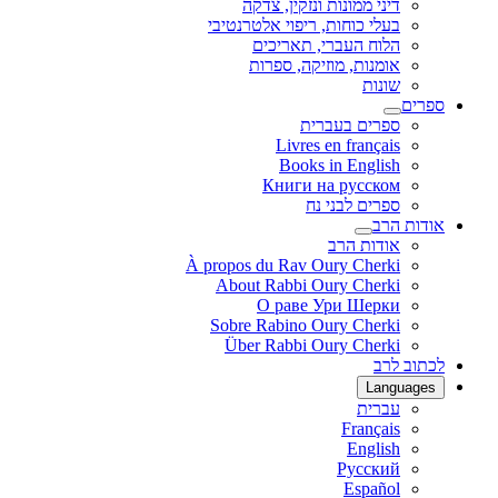
דיני ממונות ונזקין, צדקה
בעלי כוחות, ריפוי אלטרנטיבי
הלוח העברי, תאריכים
אומנות, מוזיקה, ספרות
שונות
ספרים
ספרים בעברית
Livres en français
Books in English
Книги на русском
ספרים לבני נח
אודות הרב
אודות הרב
À propos du Rav Oury Cherki
About Rabbi Oury Cherki
О раве Ури Шерки
Sobre Rabino Oury Cherki
Über Rabbi Oury Cherki
לכתוב לרב
Languages
עברית
Français
English
Русский
Español