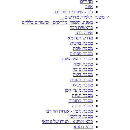
תהילים
איוב
נ"ך - שיעורים נפרדים
משנה, תלמוד, מדרשים
משנה, תלמוד, מדרשים - שיעורים כלליים
בראשית רבה
איכה רבה
מדרש תנחומא
מסכת ברכות
מסכת שבת
מסכת פסחים
מסכת ראש השנה
מסכת יומא
מסכת סוכה
מסכת ביצה
מסכת תענית
מסכת מגילה
מסכת מועד קטן
מסכת חגיגה
מסכת כתובות
מסכת סוטה
מסכת גיטין - אגדות החורבן
מסכת קידושין
בבא מציעא - תנורו של עכנאי
בבא בתרא