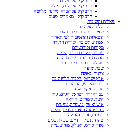
הרב קוק על תשובה
הרב קוק על גלות, גאולה
הרב קוק על חברה, מדינה, מלחמה
הרב קוק - מאמרים שונים
שאלות ותשובות
שלח שאלה לרב
שאלות ותשובות לפי נושא
השאלות והתשובות לפי תאריך
אמונה, תשובה, יסודות התורה
מקורות ופירושיהם
עברית, הלכות דיבור, שמות
חכמים, רבנות, פסיקת הלכה
תפילה, ברכות, בית כנסת
שבת ומועד
ציונות, גאולה
ארץ ישראל, הלכות תלויות בה
בית המקדש, הר הבית
חברה ואקטואליה
עבודה זרה, ישראל והגוים, גיור
חינוך, לימודים, הוראה
איש ואשה, משפחה, צניעות
גוף ומראה חיצוני, בגדים, ציצית
כשרות, אוכל ואכילה
טהרה, נטילת ידיים, טבילת כלים
ספרי קודש, תפילין, מזוזה, גניזה