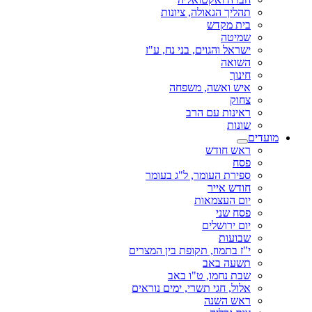
תהליך הגאולה, ציונות
בית מקדש
שמיטה
ישראל והגוים, בני נח, ע"ז
השואה
חינוך
איש ואשה, משפחה
צחוק
ראינות עם הרב
שונות
מועדים
ראש חודש
פסח
ספירת העומר, ל"ג בעומר
חודש אייר
יום העצמאות
פסח שני
יום ירושלים
שבועות
י"ז בתמוז, תקופת בין המצרים
תשעה באב
שבת נחמו, ט"ו באב
אלול, חגי תשרי, ימים נוראים
ראש השנה