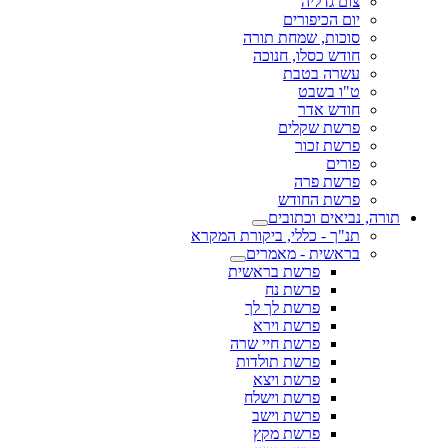
צום גדליה
יום הכיפורים
סוכות, שמחת תורה
חודש כסלו, חנוכה
עשרה בטבת
ט"ו בשבט
חודש אדר
פרשת שקלים
פרשת זכור
פורים
פרשת פרה
פרשת החודש
תורה, נביאים וכתובים
תנ"ך - כללי, ביקורת המקרא
בראשית - מאמרים
פרשת בראשית
פרשת נח
פרשת לך לך
פרשת וירא
פרשת חיי שרה
פרשת תולדות
פרשת ויצא
פרשת וישלח
פרשת וישב
פרשת מקץ