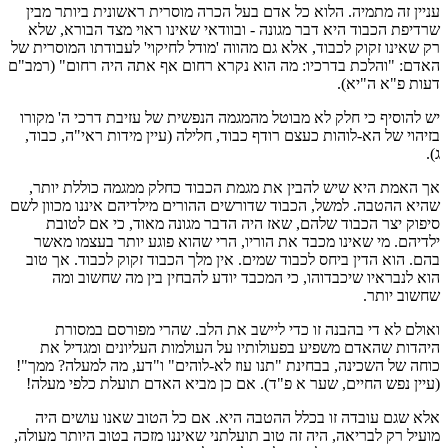
עניין זה מתמיה. הלוא כל אדם בעל הכרה מוסרית ראשונית ביותר מבין
שרדיפת הכבוד היא דבר מגונה - ובוודאי שאינו ראוי מצד הבורא, שלא
רק שאינו זקוק לכבוד, אלא גם מהווה 'מודל לחיקוי' לעבודתו המוסרית של
האדם: "והלכת בדרכיו: מה הוא נקרא רחום אף אתה היה רחום" (רמב"ם
דעות פ"א ה"יא).
יש להוסיף כי חלק לא מבוטל מהמגמה הנפשית של עזיבת דרכי ה' מקורו
בזיהוי של הא-לוהות כעצם רודף כבוד, חלילה (עיין מידות ראי"ה, כבוד,
ג).
אך האמת היא שיש להבין את מגמת הכבוד כחלק ממגמה כוללת יותר,
שהיא ההטבה. למשל, הכבוד שדורשים ההורים מילדיהם איננו מכוון לשם
סיפוק יצר הכבוד שלהם, שאז היה הדבר מגונה מאוד, כי אם לטובת
ילדיהם. מי שאינו מכבד את הוריו, הרי שהוא פוגע יותר בעצמו מאשר
בהם. הוא הדין ביחס לכבוד שמים. אין מלך הכבוד זקוק לכבוד. אך טוב
הוא לנבראיו שיכבדוהו, כי המכבד יודע להבחין בין מה שחשוב ומה
שחשוב יותר.
ואולם לא די בהבנה זו כדי ליישב את הלב. שהרי מפורסם במסורת
היהדות שהאדם משפיע בפעולותיו על העולמות העליונים ומגדיל את
כוחה של השכינה, בבחינת "תנו עוז לא-לוהים" ו"דע, מה למעלה? ממך"!
(עיין נפש החיים, שער א פ"ד). אם כן מביא האדם תועלת כלפי מעלה!
אלא שגם עובדה זו בכלל ההטבה היא. אם כל הטוב שאנו עושים היה
מועיל רק לבריאה, היה זה טוב תועלתני שאיננו מזכה בטוב היותר מעולה,