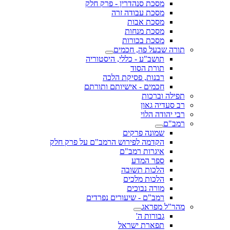
מסכת סנהדרין - פרק חלק
מסכת עבודה זרה
מסכת אבות
מסכת מנחות
מסכת בכורות
תורה שבעל פה, חכמים
תושב"ע - כללי, היסטוריה
תורת הסוד
רבנות, פסיקת הלכה
חכמים - אישיותם ותורתם
תפילה וברכות
רב סעדיה גאון
רבי יהודה הלוי
רמב"ם
שמונה פרקים
הקדמה לפירוש הרמב"ם על פרק חלק
איגרות רמב"ם
ספר המדע
הלכות תשובה
הלכות מלכים
מורה נבוכים
רמב"ם - שיעורים נפרדים
מהר"ל מפראג
גבורות ה'
תפארת ישראל