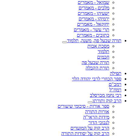
שמואל - מאמרים
מלכים - מאמרים
ישעיהו - מאמרים
ירמיהו - מאמרים
יחזקאל - מאמרים
תרי עשר - מאמרים
כתובים - מאמרים
תורה שבעל פה, משנה, תלמוד
מסכת אבות
תלמוד
חכמים
תורה שבעל פה
תורת הקבלה
תפילה
ספר הכוזרי לרבי יהודה הלוי
רמב"ם
רמח"ל
רבי נחמן מברסלב
הרב קוק ותורתו
ספר אורות - סיכומי שיעורים
אורות התורה
מידות הראי"ה
לנבוכי הדור
הרב קוק על המועדים
הרב קוק על יסודות התורה