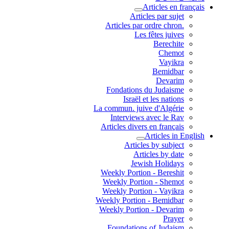
Articles en français
Articles par sujet
.Articles par ordre chron
Les fêtes juives
Berechite
Chemot
Vayikra
Bemidbar
Devarim
Fondations du Judaisme
Israël et les nations
La commun. juive d'Algérie
Interviews avec le Rav
Articles divers en français
Articles in English
Articles by subject
Articles by date
Jewish Holidays
Weekly Portion - Bereshit
Weekly Portion - Shemot
Weekly Portion - Vayikra
Weekly Portion - Bemidbar
Weekly Portion - Devarim
Prayer
Foundations of Judaism