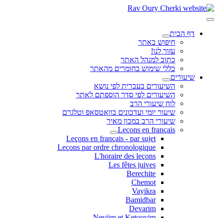
דף הבית
חיפוש באתר
עזור לנו!
כתוב למנהל האתר
כללי שימוש בחומרים מהאתר
שיעורים
השיעורים בעברית לפי נושא
השיעורים לפי סדר הוספתם לאתר
לוח שיעורי הרב
שיעור יומי ועדכונים בוואטסאפ וטלגרם
שיעורי הרב במכון מאיר
Leçons en français
Leçons en français - par sujet
Leçons par ordre chronologique
L'horaire des leçons
Les fêtes juives
Berechite
Chemot
Vayikra
Bamidbar
Devarim
Neviim et Ketouvim