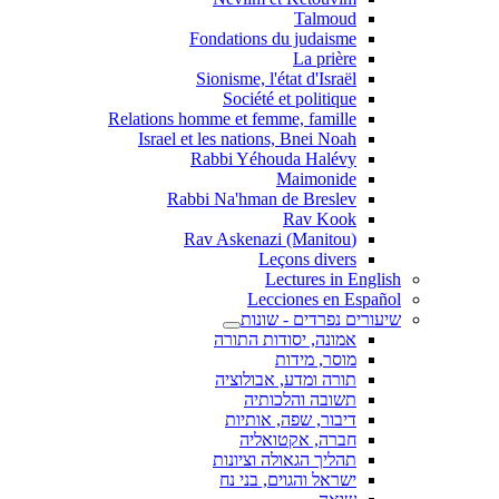
Talmoud
Fondations du judaisme
La prière
Sionisme, l'état d'Israël
Société et politique
Relations homme et femme, famille
Israel et les nations, Bnei Noah
Rabbi Yéhouda Halévy
Maimonide
Rabbi Na'hman de Breslev
Rav Kook
(Rav Askenazi (Manitou
Leçons divers
Lectures in English
Lecciones en Español
שיעורים נפרדים - שונות
אמונה, יסודות התורה
מוסר, מידות
תורה ומדע, אבולוציה
תשובה והלכותיה
דיבור, שפה, אותיות
חברה, אקטואליה
תהליך הגאולה וציונות
ישראל והגוים, בני נח