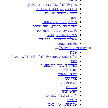
שואה
ארץ ישראל, מצוות התלויות בארץ
בית המקדש, כהנים, קורבנות
זוגיות, משפחה, צניעות
חינוך
אכילה, כשרות, צמחונות
ספר תורה, תפילין, מזוזה, ציצית
גשם, מיים, סביבה, גיאוגרפיה
אומנות, ספורט, פנאי
שאלות ותשובות - הקלטות
נושאים שונים
שבת ומועדי ישראל
שבת
הלוח העברי, מועדי ישראל, ראש חודש - כללי
פסח
ספירת העומר, ל"ג בעומר
חודש אייר
יום העצמאות
פסח שני
יום ירושלים
שבועות
חודש תמוז
י"ז בתמוז, בין המצרים
ט' באב
שבת נחמו, ט"ו באב