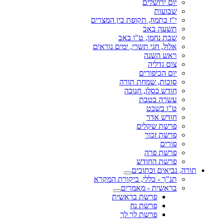
יום ירושלים
שבועות
י"ז בתמוז, תקופת בין המצרים
תשעה באב
שבת נחמו, ט"ו באב
אלול, חגי תשרי, ימים נוראים
ראש השנה
צום גדליה
יום הכיפורים
סוכות, שמחת תורה
חודש כסלו, חנוכה
עשרה בטבת
ט"ו בשבט
חודש אדר
פרשת שקלים
פרשת זכור
פורים
פרשת פרה
פרשת החודש
תורה, נביאים וכתובים
תנ"ך - כללי, ביקורת המקרא
בראשית - מאמרים
פרשת בראשית
פרשת נח
פרשת לך לך