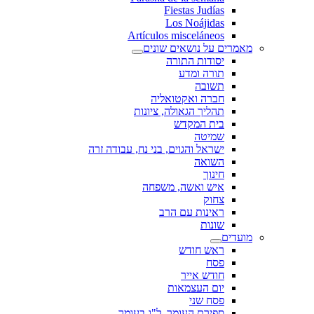
Fiestas Judías
Los Noájidas
Artículos misceláneos
מאמרים על נושאים שונים
יסודות התורה
תורה ומדע
תשובה
חברה ואקטואליה
תהליך הגאולה, ציונות
בית המקדש
שמיטה
ישראל והגוים, בני נח, עבודה זרה
השואה
חינוך
איש ואשה, משפחה
צחוק
ראינות עם הרב
שונות
מועדים
ראש חודש
פסח
חודש אייר
יום העצמאות
פסח שני
ספירת העומר, ל"ג בעומר