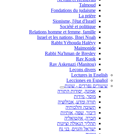
Talmoud
Fondations du judaisme
La prière
Sionisme, l'état d'Israël
Société et politique
Relations homme et femme, famille
Israel et les nations, Bnei Noah
Rabbi Yéhouda Halévy
Maimonide
Rabbi Na'hman de Breslev
Rav Kook
(Rav Askenazi (Manitou
Leçons divers
Lectures in English
Lecciones en Español
שיעורים נפרדים - שונות
אמונה, יסודות התורה
מוסר, מידות
תורה ומדע, אבולוציה
תשובה והלכותיה
דיבור, שפה, אותיות
חברה, אקטואליה
תהליך הגאולה וציונות
ישראל והגוים, בני נח