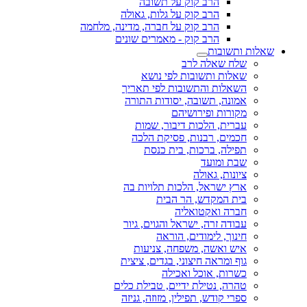
הרב קוק על תשובה
הרב קוק על גלות, גאולה
הרב קוק על חברה, מדינה, מלחמה
הרב קוק - מאמרים שונים
שאלות ותשובות
שלח שאלה לרב
שאלות ותשובות לפי נושא
השאלות והתשובות לפי תאריך
אמונה, תשובה, יסודות התורה
מקורות ופירושיהם
עברית, הלכות דיבור, שמות
חכמים, רבנות, פסיקת הלכה
תפילה, ברכות, בית כנסת
שבת ומועד
ציונות, גאולה
ארץ ישראל, הלכות תלויות בה
בית המקדש, הר הבית
חברה ואקטואליה
עבודה זרה, ישראל והגוים, גיור
חינוך, לימודים, הוראה
איש ואשה, משפחה, צניעות
גוף ומראה חיצוני, בגדים, ציצית
כשרות, אוכל ואכילה
טהרה, נטילת ידיים, טבילת כלים
ספרי קודש, תפילין, מזוזה, גניזה