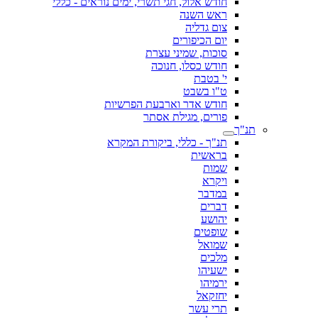
חודש אלול, חגי תשרי, ימים נוראים - כללי
ראש השנה
צום גדליה
יום הכיפורים
סוכות, שמיני עצרת
חודש כסלו, חנוכה
י' בטבת
ט"ו בשבט
חודש אדר וארבעת הפרשיות
פורים, מגילת אסתר
תנ"ך
תנ"ך - כללי, ביקורת המקרא
בראשית
שמות
ויקרא
במדבר
דברים
יהושע
שופטים
שמואל
מלכים
ישעיהו
ירמיהו
יחזקאל
תרי עשר