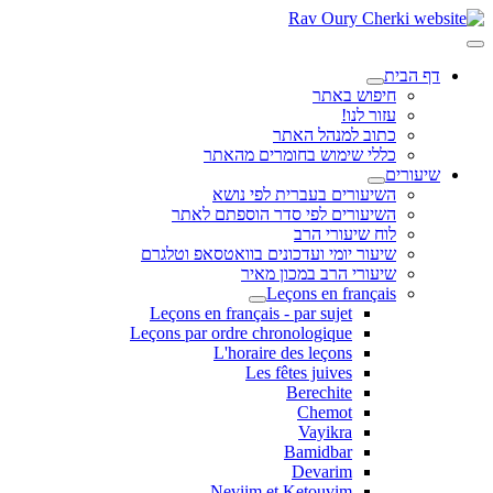
דף הבית
חיפוש באתר
עזור לנו!
כתוב למנהל האתר
כללי שימוש בחומרים מהאתר
שיעורים
השיעורים בעברית לפי נושא
השיעורים לפי סדר הוספתם לאתר
לוח שיעורי הרב
שיעור יומי ועדכונים בוואטסאפ וטלגרם
שיעורי הרב במכון מאיר
Leçons en français
Leçons en français - par sujet
Leçons par ordre chronologique
L'horaire des leçons
Les fêtes juives
Berechite
Chemot
Vayikra
Bamidbar
Devarim
Neviim et Ketouvim