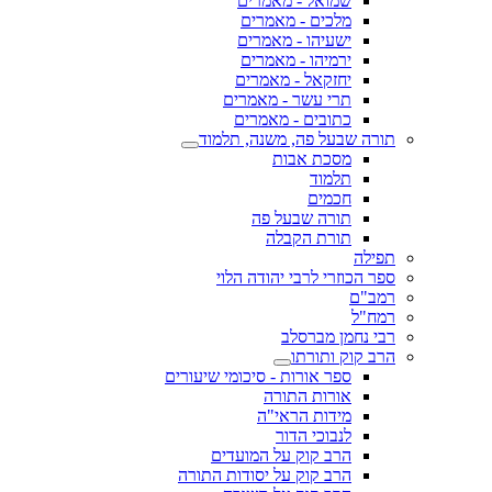
שמואל - מאמרים
מלכים - מאמרים
ישעיהו - מאמרים
ירמיהו - מאמרים
יחזקאל - מאמרים
תרי עשר - מאמרים
כתובים - מאמרים
תורה שבעל פה, משנה, תלמוד
מסכת אבות
תלמוד
חכמים
תורה שבעל פה
תורת הקבלה
תפילה
ספר הכוזרי לרבי יהודה הלוי
רמב"ם
רמח"ל
רבי נחמן מברסלב
הרב קוק ותורתו
ספר אורות - סיכומי שיעורים
אורות התורה
מידות הראי"ה
לנבוכי הדור
הרב קוק על המועדים
הרב קוק על יסודות התורה