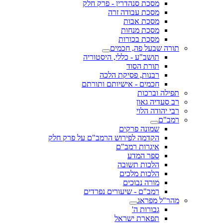
מסכת סנהדרין - פרק חלק
מסכת עבודה זרה
מסכת אבות
מסכת מנחות
מסכת בכורות
תורה שבעל פה, חכמים
תושב"ע - כללי, היסטוריה
תורת הסוד
רבנות, פסיקת הלכה
חכמים - אישיותם ותורתם
תפילה וברכות
רב סעדיה גאון
רבי יהודה הלוי
רמב"ם
שמונה פרקים
הקדמה לפירוש הרמב"ם על פרק חלק
איגרות רמב"ם
ספר המדע
הלכות תשובה
הלכות מלכים
מורה נבוכים
רמב"ם - שיעורים נפרדים
מהר"ל מפראג
גבורות ה'
תפארת ישראל