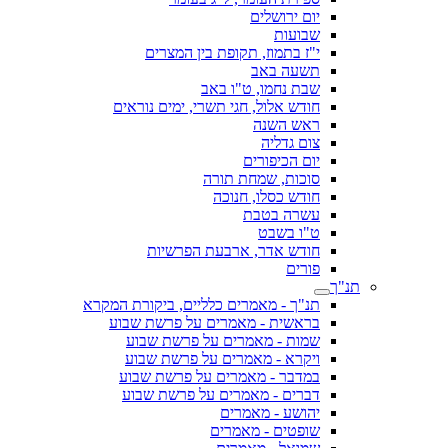
יום ירושלים
שבועות
י"ז בתמוז, תקופת בין המצרים
תשעה באב
שבת נחמו, ט"ו באב
חודש אלול, חגי תשרי, ימים נוראים
ראש השנה
צום גדליה
יום הכיפורים
סוכות, שמחת תורה
חודש כסלו, חנוכה
עשרה בטבת
ט"ו בשבט
חודש אדר, ארבעת הפרשיות
פורים
תנ"ך
תנ"ך - מאמרים כלליים, ביקורת המקרא
בראשית - מאמרים על פרשת שבוע
שמות - מאמרים על פרשת שבוע
ויקרא - מאמרים על פרשת שבוע
במדבר - מאמרים על פרשת שבוע
דברים - מאמרים על פרשת שבוע
יהושע - מאמרים
שופטים - מאמרים