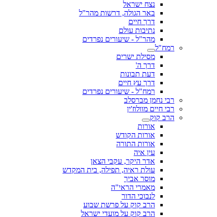
נצח ישראל
באר הגולה, דרשות מהר"ל
דרך חיים
נתיבות עולם
מהר"ל - שיעורים נפרדים
רמח"ל
מסילת ישרים
דרך ה'
דעת תבונות
דרך עץ חיים
רמח"ל - שיעורים נפרדים
רבי נחמן מברסלב
רבי חיים מוולוז'ין
הרב קוק
אורות
אורות הקודש
אורות התורה
עין איה
אדר היקר, עקבי הצאן
עולת ראיה, תפילה, בית המקדש
מוסר אביך
מאמרי הראי"ה
לנבוכי הדור
הרב קוק על פרשת שבוע
הרב קוק על מועדי ישראל