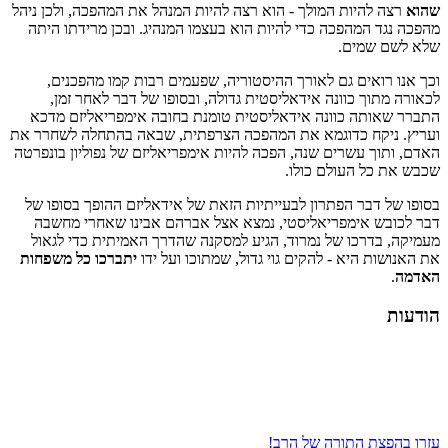
שהוא
רצה להיות המולך - הוא רצה להיות המנהל את המהפכה, ולכן ניהל
מהפכה נגד המהפכה כדי להיות הוא בעצמו המנהיג. ובכן מרידתו היתה
שלא לשם שמים.
וכך אנו רואים גם לאורך ההיסטוריה, שפעמים רבות קמו מהפכנים,
לכאורה מתוך כוונה אידאליסטית גדולה, ובסופו של דבר לאחר זמן,
התברר שאותה כוונה אידאליסטית טומנת בחובה אימפריאליזם מדכא
ועריץ. ניקח כדוגמא את המהפכה הצרפתית, שבאה בהתחלה לשחרר את
האדם, ותוך עשרים שנה, הפכה להיות אימפריאליזם של נפוליון בונפרטה
שכבש את כל העולם כולו.
בסופו של דבר הפתרון לבעייתיות הזאת של אידאליזם ההופך בסופו של
דבר לכובש אימפריאליסטי, נמצא אצל אברהם אבינו שאחרי מחשבה
מעמיקה, בדרכו של נמרוד, הגיע למסקנה שהדרך האמיתית כדי לגאול
את האנושות היא - להקים גוי גדול, שמתוכו ועל ידו
יתברכו
כל משפחות
האדמה
.
הודעות
עזרו בהפצת התורה של הרב!