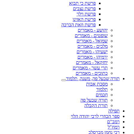
פרשת כי תבוא
פרשת נצבים
פרשת וילך
פרשת האזינו
פרשת וזאת הברכה
יהושע - מאמרים
שופטים - מאמרים
שמואל - מאמרים
מלכים - מאמרים
ישעיהו - מאמרים
ירמיהו - מאמרים
יחזקאל - מאמרים
תרי עשר - מאמרים
כתובים - מאמרים
תורה שבעל פה, משנה, תלמוד
מסכת אבות
תלמוד
חכמים
תורה שבעל פה
תורת הקבלה
תפילה
ספר הכוזרי לרבי יהודה הלוי
רמב"ם
רמח"ל
רבי נחמן מברסלב