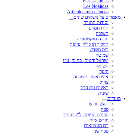
Fiestas Judías
Los Noájidas
Artículos misceláneos
מאמרים על נושאים שונים
יסודות התורה
תורה ומדע
תשובה
חברה ואקטואליה
תהליך הגאולה, ציונות
בית מקדש
שמיטה
ישראל והגוים, בני נח, ע"ז
השואה
חינוך
איש ואשה, משפחה
צחוק
ראינות עם הרב
שונות
מועדים
ראש חודש
פסח
ספירת העומר, ל"ג בעומר
חודש אייר
יום העצמאות
פסח שני