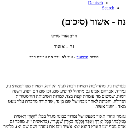
Deutsch
Search
נח - אשור (סיכום)
הרב אורי שרקי
נח - אשור
סיכום
השיעור
- עוד לא עבר את עריכת הרב
בפרשת נח, מתהלכות דמויות רבות לעיני הקורא. דמויות מפורסמות: נח,
נמרוד, אברהם אבינו גם מתחיל להופיע שם, וכן שם חם ויפת, וישנה
דמות, שמשום מה עומדת קצת בצד, למרות חשיבותה ההיסטורית
הגדולה, והכוונה לאחד מבניו של שם בן נח, שהתורה מדברת עליו מעט
מאד - ושמו
אשור
.
נאמר אחרי תאור מפעלו של נמרוד כבונה מגדל בבל: "וַתְּהִי רֵאשִׁית
מַמְלַכְתּוֹ בָּבֶל וְאֶרֶךְ וְאַכַּד וְכַלְנֶה בְּאֶרֶץ שִׁנְעָר", (בראשית י י), מוזכר גם
אדם נוסף "מִן הָאָרֶץ הַהִוא יָצָא
אַשּׁוּר
וַיִּבֶן אֶת נִינְוֵה" (שם שם יא). כלומר