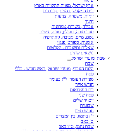
שואה
ארץ ישראל, מצוות התלויות בארץ
בית המקדש, כהנים, קורבנות
זוגיות, משפחה, צניעות
חינוך
אכילה, כשרות, צמחונות
ספר תורה, תפילין, מזוזה, ציצית
גשם, מיים, סביבה, גיאוגרפיה
אומנות, ספורט, פנאי
שאלות ותשובות - הקלטות
נושאים שונים
שבת ומועדי ישראל
שבת
הלוח העברי, מועדי ישראל, ראש חודש - כללי
פסח
ספירת העומר, ל"ג בעומר
חודש אייר
יום העצמאות
פסח שני
יום ירושלים
שבועות
חודש תמוז
י"ז בתמוז, בין המצרים
ט' באב
שבת נחמו, ט"ו באב