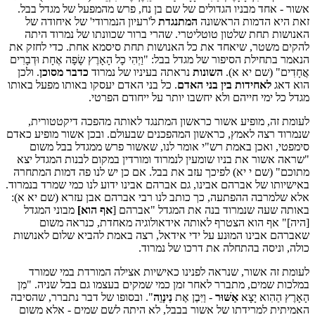
אשור - אחד מבניו הגדולים של שם בן נח, פרש מהמפעל של מגדל בבל.
זאת היא הדמות הראשונה
המתנגדת
ל'רעיון הנמרודי' של איחודה של
האנושות תחת שלטון טוטליטרי. שהרי ברור שכוונתו של נמרוד היתה
להקים משטר, שיאחד את כל האנושות תחת סיסמא אחת. כדי לחזק את
הנאמר בתחילת הסיפור של מגדל בבל: "וַיְהִי כָל הָאָרֶץ שָׂפָה אֶחָת וּדְבָרִים
אֲחָדִים" (שם יא א).
השונות
נראתה בעיניו של נמרוד
כדבר מסוכן
. ולכן
הוא דאג
לאחידות בין בני האדם
. כל בני האדם יעסקו באותו מפעל באותו
מגדל כל ימי חייהם ולא יחשבו יותר על ייחודם הפרטי.
לעומת זה, מופיע אשור כראשון המתנגד לאותה מהפכה דיקטטורית,
שנמרוד רצה לאמץ, כראשון המהפכנים שבעולם. ובכן אשור מופיע כאדם
סימפטי, ואכן באמת רש"י אומר לנו, שאשור פרש ממגדל בבל משום
"שראה אשור את בניו שומעין לנמרוד ומורדין במקום לבנות המגדל יצא
מתוכם" (שם י יא) לפיכך עזב את בבל. אם כן יש לנו פה דמות המתחרה
באישיותו של אברהם אבינו, גם אברהם אבינו ידוע לנו כמי שמרד בנמרוד.
אלא שלמרבה ההפתעה, כך כותב לנו רבי אברהם אבן עזרא (שם יא א):
באותה שעה שנמרוד בנה את המגדל "אברהם [
אף הוא]
מבוני המגדל
[היה]" אף הוא הצטרף לאותה אידאולוגיה מאחדת, כנראה משום
שאברהם אבינו המוּנע על ידי אידאל, רצה באמת להביא שלום לאנושות
כולה, וניסה בהתחלה את דרכו של נמרוד.
לעומת זה אשור, שנראה לפנינו כאישיות אצילה המורדת במי שמורד
במלכות שמים, מתברר לאחר זמן כמי שמקים בעצמו גם בבל שניה. "מִן
הָאָרֶץ הַהִוא יָצָא
אַשּׁוּר
- וַיִּבֶן אֶת
נִינְוֵה
". ובסופו של דבר נתברר, שהסיבה
האמיתית למרידתו של אשור בבבל, לא היתה לשם שמים - אלא משום