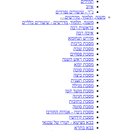
תהילים
איוב
נ"ך - שיעורים נפרדים
משנה, תלמוד, מדרשים
משנה, תלמוד, מדרשים - שיעורים כלליים
בראשית רבה
איכה רבה
מדרש תנחומא
מסכת ברכות
מסכת שבת
מסכת פסחים
מסכת ראש השנה
מסכת יומא
מסכת סוכה
מסכת ביצה
מסכת תענית
מסכת מגילה
מסכת מועד קטן
מסכת חגיגה
מסכת כתובות
מסכת סוטה
מסכת גיטין - אגדות החורבן
מסכת קידושין
בבא מציעא - תנורו של עכנאי
בבא בתרא