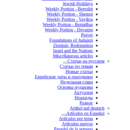
Jewish Holidays
Weekly Portion - Bereshit
Weekly Portion - Shemot
Weekly Portion - Vayikra
Weekly Portion - Bemidbar
Weekly Portion - Devarim
Prayer
Foundations of Judaism
Zionism, Redemption
Israel and the Nations
Miscellaneous articles
Статьи на русском
Статьи по темам
Новые статьи
Еврейские даты и праздники
Недельная глава
Основы иудаизма
Актуалия
Ноахиды
Разное
Artikel auf deutsch
Artículos en Español
Artículos por tema
Artículos nuevos
Parashá de la semana