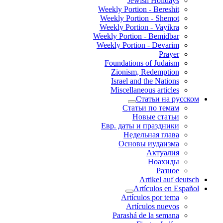
Jewish Holidays
Weekly Portion - Bereshit
Weekly Portion - Shemot
Weekly Portion - Vayikra
Weekly Portion - Bemidbar
Weekly Portion - Devarim
Prayer
Foundations of Judaism
Zionism, Redemption
Israel and the Nations
Miscellaneous articles
Статьи на русском
Статьи по темам
Новые статьи
Евр. даты и праздники
Недельная глава
Основы иудаизма
Актуалия
Ноахиды
Разное
Artikel auf deutsch
Artículos en Español
Artículos por tema
Artículos nuevos
Parashá de la semana