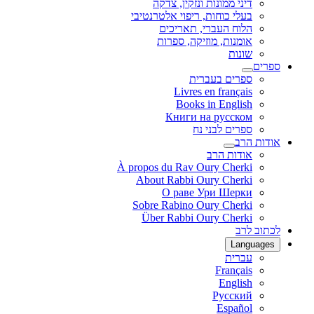
דיני ממונות ונזקין, צדקה
בעלי כוחות, ריפוי אלטרנטיבי
הלוח העברי, תאריכים
אומנות, מוזיקה, ספרות
שונות
ספרים
ספרים בעברית
Livres en français
Books in English
Книги на русском
ספרים לבני נח
אודות הרב
אודות הרב
À propos du Rav Oury Cherki
About Rabbi Oury Cherki
О раве Ури Шерки
Sobre Rabino Oury Cherki
Über Rabbi Oury Cherki
לכתוב לרב
Languages
עברית
Français
English
Русский
Español