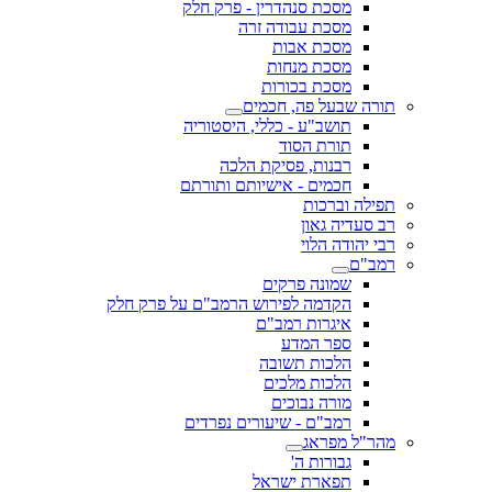
מסכת סנהדרין - פרק חלק
מסכת עבודה זרה
מסכת אבות
מסכת מנחות
מסכת בכורות
תורה שבעל פה, חכמים
תושב"ע - כללי, היסטוריה
תורת הסוד
רבנות, פסיקת הלכה
חכמים - אישיותם ותורתם
תפילה וברכות
רב סעדיה גאון
רבי יהודה הלוי
רמב"ם
שמונה פרקים
הקדמה לפירוש הרמב"ם על פרק חלק
איגרות רמב"ם
ספר המדע
הלכות תשובה
הלכות מלכים
מורה נבוכים
רמב"ם - שיעורים נפרדים
מהר"ל מפראג
גבורות ה'
תפארת ישראל