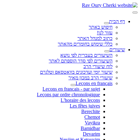
דף הבית
חיפוש באתר
עזור לנו!
כתוב למנהל האתר
כללי שימוש בחומרים מהאתר
שיעורים
השיעורים בעברית לפי נושא
השיעורים לפי סדר הוספתם לאתר
לוח שיעורי הרב
שיעור יומי ועדכונים בוואטסאפ וטלגרם
שיעורי הרב במכון מאיר
Leçons en français
Leçons en français - par sujet
Leçons par ordre chronologique
L'horaire des leçons
Les fêtes juives
Berechite
Chemot
Vayikra
Bamidbar
Devarim
Neviim et Ketouvim