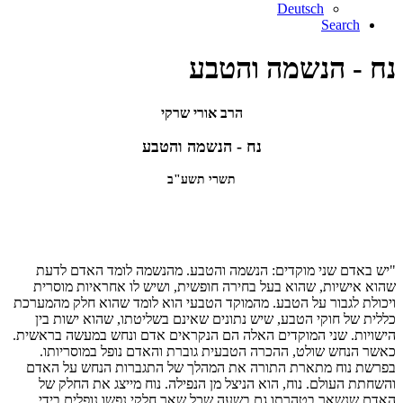
Deutsch
Search
נח - הנשמה והטבע
הרב אורי שרקי
נח - הנשמה והטבע
תשרי תשע"ב
"יש באדם שני מוקדים: הנשמה והטבע. מהנשמה לומד האדם לדעת
שהוא אישיות, שהוא בעל בחירה חופשית, ושיש לו אחראיות מוסרית
ויכולת לגבור על הטבע. מהמוקד הטבעי הוא לומד שהוא חלק מהמערכת
כללית של חוקי הטבע, שיש נתונים שאינם בשליטתו, שהוא ישות בין
הישויות. שני המוקדים האלה הם הנקראים אדם ונחש במעשה בראשית.
כאשר הנחש שולט, ההכרה הטבעית גוברת והאדם נופל במוסריותו.
בפרשת נוח מתארת התורה את המהלך של התגברות הנחש על האדם
והשחתת העולם. נוח, הוא הניצל מן הנפילה. נוח מייצג את החלק של
האדם שנשאר בטהרתו גם בשעה שכל שאר חלקי נפשו נופלים בידי