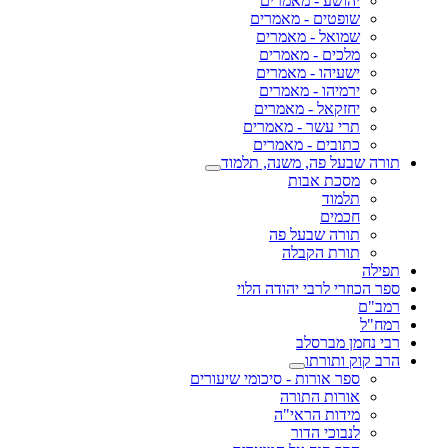
יהושע - מאמרים
שופטים - מאמרים
שמואל - מאמרים
מלכים - מאמרים
ישעיהו - מאמרים
ירמיהו - מאמרים
יחזקאל - מאמרים
תרי עשר - מאמרים
כתובים - מאמרים
תורה שבעל פה, משנה, תלמוד
מסכת אבות
תלמוד
חכמים
תורה שבעל פה
תורת הקבלה
תפילה
ספר הכוזרי לרבי יהודה הלוי
רמב"ם
רמח"ל
רבי נחמן מברסלב
הרב קוק ותורתו
ספר אורות - סיכומי שיעורים
אורות התורה
מידות הראי"ה
לנבוכי הדור