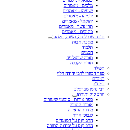
שמואל - מאמרים
מלכים - מאמרים
ישעיהו - מאמרים
ירמיהו - מאמרים
יחזקאל - מאמרים
תרי עשר - מאמרים
כתובים - מאמרים
תורה שבעל פה, משנה, תלמוד
מסכת אבות
תלמוד
חכמים
תורה שבעל פה
תורת הקבלה
תפילה
ספר הכוזרי לרבי יהודה הלוי
רמב"ם
רמח"ל
רבי נחמן מברסלב
הרב קוק ותורתו
ספר אורות - סיכומי שיעורים
אורות התורה
מידות הראי"ה
לנבוכי הדור
הרב קוק על המועדים
הרב קוק על יסודות התורה