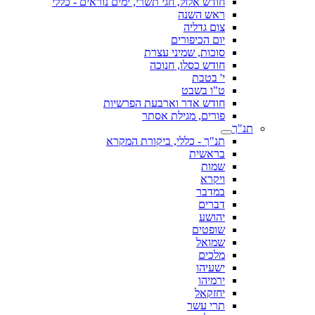
חודש אלול, חגי תשרי, ימים נוראים - כללי
ראש השנה
צום גדליה
יום הכיפורים
סוכות, שמיני עצרת
חודש כסלו, חנוכה
י' בטבת
ט"ו בשבט
חודש אדר וארבעת הפרשיות
פורים, מגילת אסתר
תנ"ך
תנ"ך - כללי, ביקורת המקרא
בראשית
שמות
ויקרא
במדבר
דברים
יהושע
שופטים
שמואל
מלכים
ישעיהו
ירמיהו
יחזקאל
תרי עשר