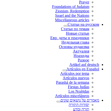
Prayer
Foundations of Judaism
Zionism, Redemption
Israel and the Nations
Miscellaneous articles
Статьи на русском
Статьи по темам
Новые статьи
Евр. даты и праздники
Недельная глава
Основы иудаизма
Актуалия
Ноахиды
Разное
Artikel auf deutsch
Artículos en Español
Artículos por tema
Artículos nuevos
Parashá de la semana
Fiestas Judías
Los Noájidas
Artículos misceláneos
מאמרים על נושאים שונים
יסודות התורה
תורה ומדע