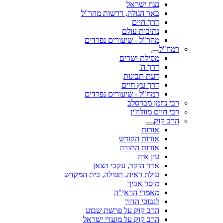
נצח ישראל
באר הגולה, דרשות מהר"ל
דרך חיים
נתיבות עולם
מהר"ל - שיעורים נפרדים
רמח"ל
מסילת ישרים
דרך ה'
דעת תבונות
דרך עץ חיים
רמח"ל - שיעורים נפרדים
רבי נחמן מברסלב
רבי חיים מוולוז'ין
הרב קוק
אורות
אורות הקודש
אורות התורה
עין איה
אדר היקר, עקבי הצאן
עולת ראיה, תפילה, בית המקדש
מוסר אביך
מאמרי הראי"ה
לנבוכי הדור
הרב קוק על פרשת שבוע
הרב קוק על מועדי ישראל