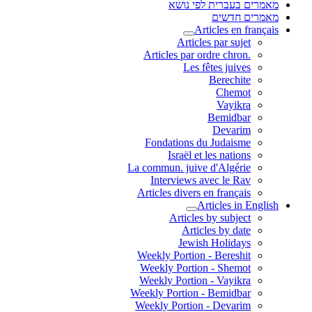
מאמרים בעברית לפי נושא
מאמרים חדשים
Articles en français
Articles par sujet
.Articles par ordre chron
Les fêtes juives
Berechite
Chemot
Vayikra
Bemidbar
Devarim
Fondations du Judaisme
Israël et les nations
La commun. juive d'Algérie
Interviews avec le Rav
Articles divers en français
Articles in English
Articles by subject
Articles by date
Jewish Holidays
Weekly Portion - Bereshit
Weekly Portion - Shemot
Weekly Portion - Vayikra
Weekly Portion - Bemidbar
Weekly Portion - Devarim