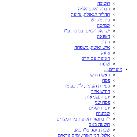
תשובה
חברה ואקטואליה
תהליך הגאולה, ציונות
בית מקדש
שמיטה
ישראל והגוים, בני נח, ע"ז
השואה
חינוך
איש ואשה, משפחה
צחוק
ראינות עם הרב
שונות
מועדים
ראש חודש
פסח
ספירת העומר, ל"ג בעומר
חודש אייר
יום העצמאות
פסח שני
יום ירושלים
שבועות
י"ז בתמוז, תקופת בין המצרים
תשעה באב
שבת נחמו, ט"ו באב
אלול, חגי תשרי, ימים נוראים