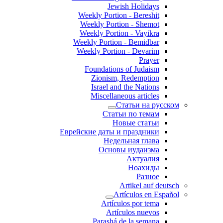
Jewish Holidays
Weekly Portion - Bereshit
Weekly Portion - Shemot
Weekly Portion - Vayikra
Weekly Portion - Bemidbar
Weekly Portion - Devarim
Prayer
Foundations of Judaism
Zionism, Redemption
Israel and the Nations
Miscellaneous articles
Статьи на русском
Статьи по темам
Новые статьи
Еврейские даты и праздники
Недельная глава
Основы иудаизма
Актуалия
Ноахиды
Разное
Artikel auf deutsch
Artículos en Español
Artículos por tema
Artículos nuevos
Parashá de la semana