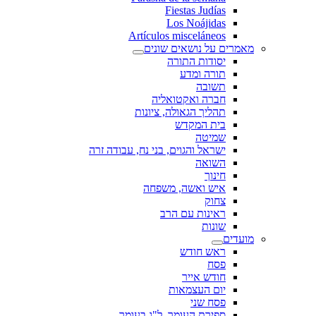
Fiestas Judías
Los Noájidas
Artículos misceláneos
מאמרים על נושאים שונים
יסודות התורה
תורה ומדע
תשובה
חברה ואקטואליה
תהליך הגאולה, ציונות
בית המקדש
שמיטה
ישראל והגוים, בני נח, עבודה זרה
השואה
חינוך
איש ואשה, משפחה
צחוק
ראינות עם הרב
שונות
מועדים
ראש חודש
פסח
חודש אייר
יום העצמאות
פסח שני
ספירת העומר, ל"ג בעומר