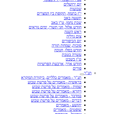
יום ירושלים
שבועות
י"ז בתמוז, תקופת בין המצרים
תשעה באב
שבת נחמו, ט"ו באב
חודש אלול, חגי תשרי, ימים נוראים
ראש השנה
צום גדליה
יום הכיפורים
סוכות, שמחת תורה
חודש כסלו, חנוכה
עשרה בטבת
ט"ו בשבט
חודש אדר, ארבעת הפרשיות
פורים
תנ"ך
תנ"ך - מאמרים כלליים, ביקורת המקרא
בראשית - מאמרים על פרשת שבוע
שמות - מאמרים על פרשת שבוע
ויקרא - מאמרים על פרשת שבוע
במדבר - מאמרים על פרשת שבוע
דברים - מאמרים על פרשת שבוע
יהושע - מאמרים
שופטים - מאמרים