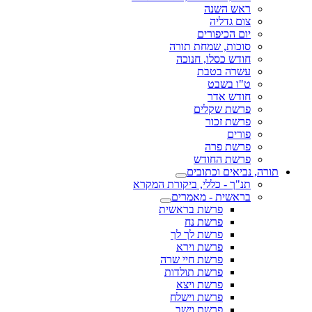
ראש השנה
צום גדליה
יום הכיפורים
סוכות, שמחת תורה
חודש כסלו, חנוכה
עשרה בטבת
ט"ו בשבט
חודש אדר
פרשת שקלים
פרשת זכור
פורים
פרשת פרה
פרשת החודש
תורה, נביאים וכתובים
תנ"ך - כללי, ביקורת המקרא
בראשית - מאמרים
פרשת בראשית
פרשת נח
פרשת לך לך
פרשת וירא
פרשת חיי שרה
פרשת תולדות
פרשת ויצא
פרשת וישלח
פרשת וישב