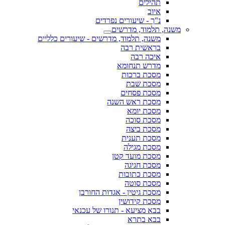
תהילים
איוב
נ"ך - שיעורים נפרדים
משנה, תלמוד, מדרשים
משנה, תלמוד, מדרשים - שיעורים כלליים
בראשית רבה
איכה רבה
מדרש תנחומא
מסכת ברכות
מסכת שבת
מסכת פסחים
מסכת ראש השנה
מסכת יומא
מסכת סוכה
מסכת ביצה
מסכת תענית
מסכת מגילה
מסכת מועד קטן
מסכת חגיגה
מסכת כתובות
מסכת סוטה
מסכת גיטין - אגדות החורבן
מסכת קידושין
בבא מציעא - תנורו של עכנאי
בבא בתרא