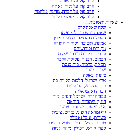
הרב קוק על תשובה
הרב קוק על גלות, גאולה
הרב קוק על חברה, מדינה, מלחמה
הרב קוק - מאמרים שונים
שאלות ותשובות
שלח שאלה לרב
שאלות ותשובות לפי נושא
השאלות והתשובות לפי תאריך
אמונה, תשובה, יסודות התורה
מקורות ופירושיהם
עברית, הלכות דיבור, שמות
חכמים, רבנות, פסיקת הלכה
תפילה, ברכות, בית כנסת
שבת ומועד
ציונות, גאולה
ארץ ישראל, הלכות תלויות בה
בית המקדש, הר הבית
חברה ואקטואליה
עבודה זרה, ישראל והגוים, גיור
חינוך, לימודים, הוראה
איש ואשה, משפחה, צניעות
גוף ומראה חיצוני, בגדים, ציצית
כשרות, אוכל ואכילה
טהרה, נטילת ידיים, טבילת כלים
ספרי קודש, תפילין, מזוזה, גניזה