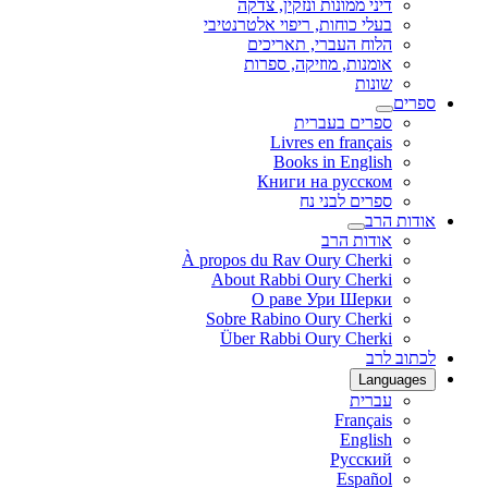
דיני ממונות ונזקין, צדקה
בעלי כוחות, ריפוי אלטרנטיבי
הלוח העברי, תאריכים
אומנות, מוזיקה, ספרות
שונות
ספרים
ספרים בעברית
Livres en français
Books in English
Книги на русском
ספרים לבני נח
אודות הרב
אודות הרב
À propos du Rav Oury Cherki
About Rabbi Oury Cherki
О раве Ури Шерки
Sobre Rabino Oury Cherki
Über Rabbi Oury Cherki
לכתוב לרב
Languages
עברית
Français
English
Русский
Español