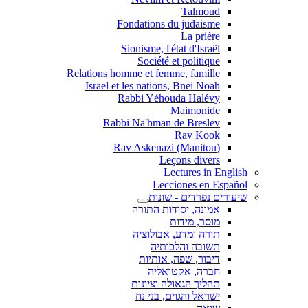
Talmoud
Fondations du judaisme
La prière
Sionisme, l'état d'Israël
Société et politique
Relations homme et femme, famille
Israel et les nations, Bnei Noah
Rabbi Yéhouda Halévy
Maimonide
Rabbi Na'hman de Breslev
Rav Kook
(Rav Askenazi (Manitou
Leçons divers
Lectures in English
Lecciones en Español
שיעורים נפרדים - שונות
אמונה, יסודות התורה
מוסר, מידות
תורה ומדע, אבולוציה
תשובה והלכותיה
דיבור, שפה, אותיות
חברה, אקטואליה
תהליך הגאולה וציונות
ישראל והגוים, בני נח