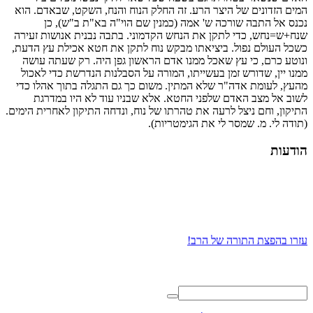
המים הזדונים של היצר הרע. זה החלק הנוח והנח, השקט, שבאדם. הוא
נכנס אל התבה שורכה ש' אמה (כמנין שם הוי"ה בא"ת ב"ש), כן
שנח+ש=נחש, כדי לתקן את הנחש הקדמוני. בתבה נבנית אנושות זעירה
כשכל העולם נפול. ביציאתו מבקש נוח לתקן את חטא אכילת עץ הדעת,
ונוטע כרם, כי עץ שאכל ממנו אדם הראשון גפן היה. רק שעתה עושה
ממנו יין, שדורש זמן בעשייתו, המורה על הסבלנות הנדרשת כדי לאכול
מהעץ, לעומת אדה"ר שלא המתין. משום כך גם התגלה בתוך אהלו כדי
לשוב אל מצב האדם שלפני החטא. אלא שבניו עוד לא היו במדרגת
התיקון, וחם ניצל לרעה את טהרתו של נוח, ונדחה התיקון לאחרית הימים.
(תודה לי. מ. שמסר לי את הגימטריות).
הודעות
עזרו בהפצת התורה של הרב!