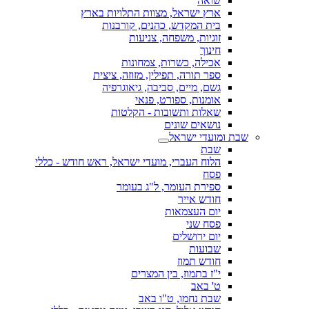
שואה
ארץ ישראל, מצוות התלויות בארץ
בית המקדש, כהנים, קורבנות
זוגיות, משפחה, צניעות
חינוך
אכילה, כשרות, צמחונות
ספר תורה, תפילין, מזוזה, ציצית
גשם, מיים, סביבה, גיאוגרפיה
אומנות, ספורט, פנאי
שאלות ותשובות - הקלטות
נושאים שונים
שבת ומועדי ישראל
שבת
הלוח העברי, מועדי ישראל, ראש חודש - כללי
פסח
ספירת העומר, ל"ג בעומר
חודש אייר
יום העצמאות
פסח שני
יום ירושלים
שבועות
חודש תמוז
י"ז בתמוז, בין המצרים
ט' באב
שבת נחמו, ט"ו באב