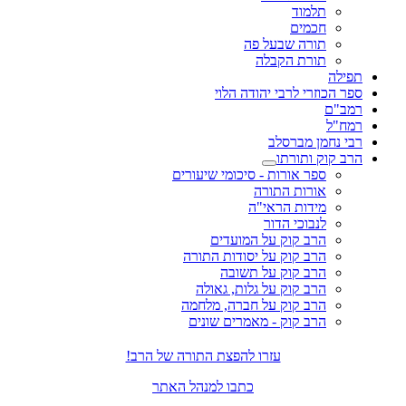
תלמוד
חכמים
תורה שבעל פה
תורת הקבלה
תפילה
ספר הכוזרי לרבי יהודה הלוי
רמב"ם
רמח"ל
רבי נחמן מברסלב
הרב קוק ותורתו
ספר אורות - סיכומי שיעורים
אורות התורה
מידות הראי"ה
לנבוכי הדור
הרב קוק על המועדים
הרב קוק על יסודות התורה
הרב קוק על תשובה
הרב קוק על גלות, גאולה
הרב קוק על חברה, מלחמה
הרב קוק - מאמרים שונים
עזרו להפצת התורה של הרב!
כתבו למנהל האתר