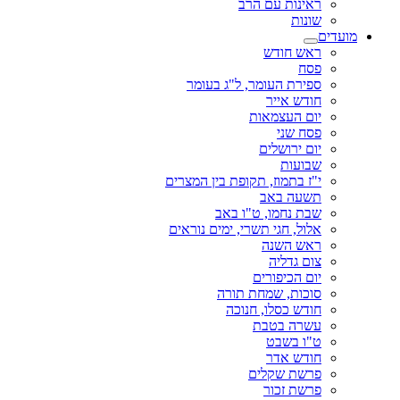
ראינות עם הרב
שונות
מועדים
ראש חודש
פסח
ספירת העומר, ל"ג בעומר
חודש אייר
יום העצמאות
פסח שני
יום ירושלים
שבועות
י"ז בתמוז, תקופת בין המצרים
תשעה באב
שבת נחמו, ט"ו באב
אלול, חגי תשרי, ימים נוראים
ראש השנה
צום גדליה
יום הכיפורים
סוכות, שמחת תורה
חודש כסלו, חנוכה
עשרה בטבת
ט"ו בשבט
חודש אדר
פרשת שקלים
פרשת זכור