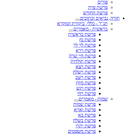
פורים
פרשת פרה
פרשת החודש
תורה, נביאים וכתובים
תנ"ך - כללי, ביקורת המקרא
בראשית - מאמרים
פרשת בראשית
פרשת נח
פרשת לך לך
פרשת וירא
פרשת חיי שרה
פרשת תולדות
פרשת ויצא
פרשת וישלח
פרשת וישב
פרשת מקץ
פרשת ויגש
פרשת ויחי
שמות - מאמרים
פרשת שמות
פרשת וארא
פרשת בא
פרשת בשלח
פרשת יתרו
פרשת משפטים