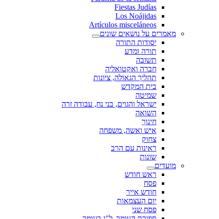
Fiestas Judías
Los Noájidas
Artículos misceláneos
מאמרים על נושאים שונים
יסודות התורה
תורה ומדע
תשובה
חברה ואקטואליה
תהליך הגאולה, ציונות
בית המקדש
שמיטה
ישראל והגוים, בני נח, עבודה זרה
השואה
חינוך
איש ואשה, משפחה
צחוק
ראינות עם הרב
שונות
מועדים
ראש חודש
פסח
חודש אייר
יום העצמאות
פסח שני
ספירת העומר, ל"ג בעומר