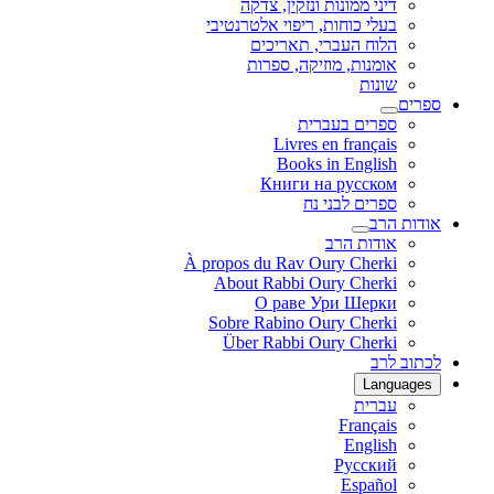
דיני ממונות ונזקין, צדקה
בעלי כוחות, ריפוי אלטרנטיבי
הלוח העברי, תאריכים
אומנות, מוזיקה, ספרות
שונות
ספרים
ספרים בעברית
Livres en français
Books in English
Книги на русском
ספרים לבני נח
אודות הרב
אודות הרב
À propos du Rav Oury Cherki
About Rabbi Oury Cherki
О раве Ури Шерки
Sobre Rabino Oury Cherki
Über Rabbi Oury Cherki
לכתוב לרב
Languages
עברית
Français
English
Русский
Español