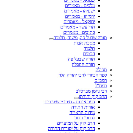
שמואל - מאמרים
מלכים - מאמרים
ישעיהו - מאמרים
ירמיהו - מאמרים
יחזקאל - מאמרים
תרי עשר - מאמרים
כתובים - מאמרים
תורה שבעל פה, משנה, תלמוד
מסכת אבות
תלמוד
חכמים
תורה שבעל פה
תורת הקבלה
תפילה
ספר הכוזרי לרבי יהודה הלוי
רמב"ם
רמח"ל
רבי נחמן מברסלב
הרב קוק ותורתו
ספר אורות - סיכומי שיעורים
אורות התורה
מידות הראי"ה
לנבוכי הדור
הרב קוק על המועדים
הרב קוק על יסודות התורה