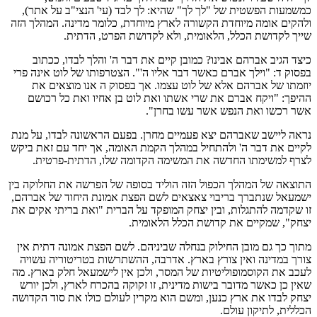
כמשמעות הפשטית של "לך לך" שהיא: לך לבד (עי' הנצי"ב על אתר),
ולהקים אומה מיוחדת הקשורה לארץ מיוחדת, כלומר מדינה. המהלך הזה
שייך לקדושת הכלל, הלאומית, ולא לקדושת הפרט, הדתית.
כיצד הגיב אברהם אבינו? כמובן קיים את דבר ה' והלך לבדו, ככתוב
בפסוק ד: "וילך אברם כאשר דבר אליו ה'". הצטרפותו של לוט אינה פרי
יוזמתו של אברהם אלא של לוט עצמו. אך בפסוק ה אנו מוצאים את
ההיפך: "ויקח אברם את שרי אשתו ואת לוט בן אחיו ואת כל רכושם
אשר רכשו ואת הנפש אשר עשו בחרן".
נראה ליישב שאברהם יצא פעמיים מחרן. בפעם הראשונה לבדו, על מנת
לקיים את דבר ה' ולהתחיל במהלך הקמת האומה, אך יחד עם זאת ביקש
לצרף למשימתו החדשה את המשימה הקדומה שלו, הדתית-פרטית.
התוצאה של המהלך הכפול הזה הוליד בסופה של הפרשה את החלוקה בין
ישמעאל שנתברך בריבוי צאצאים לשם הפצת אמונת היחוד של אברהם,
זו שקדמה להתגלות, ובין יצחק המופקד על הברית "ואת בריתי אקים את
יצחק", שמקיים את קדושת הכלל הלאומית.
מתוך כך גם מובן החילוק בנחלה שביניהם. לשם הפצת אמונה דתית אין
צורך במדינה ואין צורץ בארץ. אדרבה, ההשתרשות בטריטוריה עשויה
לעכב את הקוסמופוליטיות של המסר, ולכן אין לישמעאל חלק בארץ. מה
שאין כן כאשר מדובר בישות מדינית, זו זקוקה בהכרח לארץ, ולכן יורש
יצחק לבדו את ארץ כנען, ומשם הוא מקרין לעולם כולו את סוד הקדושה
הכללית, לתיקון עולם.