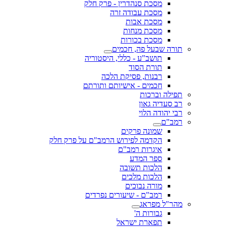
מסכת סנהדרין - פרק חלק
מסכת עבודה זרה
מסכת אבות
מסכת מנחות
מסכת בכורות
תורה שבעל פה, חכמים
תושב"ע - כללי, היסטוריה
תורת הסוד
רבנות, פסיקת הלכה
חכמים - אישיותם ותורתם
תפילה וברכות
רב סעדיה גאון
רבי יהודה הלוי
רמב"ם
שמונה פרקים
הקדמה לפירוש הרמב"ם על פרק חלק
איגרות רמב"ם
ספר המדע
הלכות תשובה
הלכות מלכים
מורה נבוכים
רמב"ם - שיעורים נפרדים
מהר"ל מפראג
גבורות ה'
תפארת ישראל