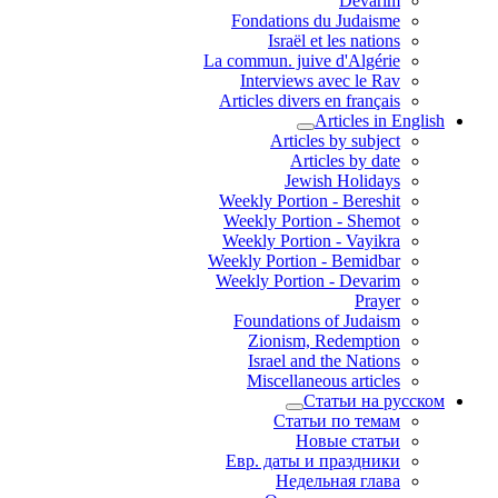
Devarim
Fondations du Judaisme
Israël et les nations
La commun. juive d'Algérie
Interviews avec le Rav
Articles divers en français
Articles in English
Articles by subject
Articles by date
Jewish Holidays
Weekly Portion - Bereshit
Weekly Portion - Shemot
Weekly Portion - Vayikra
Weekly Portion - Bemidbar
Weekly Portion - Devarim
Prayer
Foundations of Judaism
Zionism, Redemption
Israel and the Nations
Miscellaneous articles
Статьи на русском
Статьи по темам
Новые статьи
Евр. даты и праздники
Недельная глава