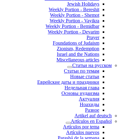
Jewish Holidays
Weekly Portion - Bereshit
Weekly Portion - Shemot
Weekly Portion - Vayikra
Weekly Portion - Bemidbar
Weekly Portion - Devarim
Prayer
Foundations of Judaism
Zionism, Redemption
Israel and the Nations
Miscellaneous articles
Статьи на русском
Статьи по темам
Новые статьи
Еврейские даты и праздники
Недельная глава
Основы иудаизма
Актуалия
Ноахиды
Разное
Artikel auf deutsch
Artículos en Español
Artículos por tema
Artículos nuevos
Parashá de la semana