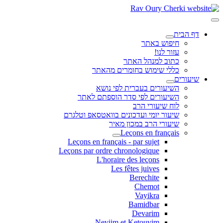
דף הבית
חיפוש באתר
עזור לנו!
כתוב למנהל האתר
כללי שימוש בחומרים מהאתר
שיעורים
השיעורים בעברית לפי נושא
השיעורים לפי סדר הוספתם לאתר
לוח שיעורי הרב
שיעור יומי ועדכונים בוואטסאפ וטלגרם
שיעורי הרב במכון מאיר
Leçons en français
Leçons en français - par sujet
Leçons par ordre chronologique
L'horaire des leçons
Les fêtes juives
Berechite
Chemot
Vayikra
Bamidbar
Devarim
Neviim et Ketouvim