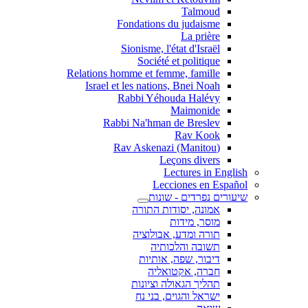
Talmoud
Fondations du judaisme
La prière
Sionisme, l'état d'Israël
Société et politique
Relations homme et femme, famille
Israel et les nations, Bnei Noah
Rabbi Yéhouda Halévy
Maimonide
Rabbi Na'hman de Breslev
Rav Kook
(Rav Askenazi (Manitou
Leçons divers
Lectures in English
Lecciones en Español
שיעורים נפרדים - שונות
אמונה, יסודות התורה
מוסר, מידות
תורה ומדע, אבולוציה
תשובה והלכותיה
דיבור, שפה, אותיות
חברה, אקטואליה
תהליך הגאולה וציונות
ישראל והגוים, בני נח