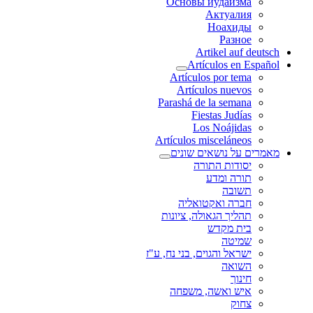
Основы иудаизма
Актуалия
Ноахиды
Разное
Artikel auf deutsch
Artículos en Español
Artículos por tema
Artículos nuevos
Parashá de la semana
Fiestas Judías
Los Noájidas
Artículos misceláneos
מאמרים על נושאים שונים
יסודות התורה
תורה ומדע
תשובה
חברה ואקטואליה
תהליך הגאולה, ציונות
בית מקדש
שמיטה
ישראל והגוים, בני נח, ע"ז
השואה
חינוך
איש ואשה, משפחה
צחוק