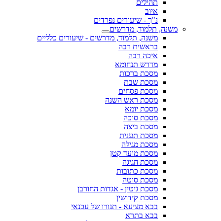
תהילים
איוב
נ"ך - שיעורים נפרדים
משנה, תלמוד, מדרשים
משנה, תלמוד, מדרשים - שיעורים כלליים
בראשית רבה
איכה רבה
מדרש תנחומא
מסכת ברכות
מסכת שבת
מסכת פסחים
מסכת ראש השנה
מסכת יומא
מסכת סוכה
מסכת ביצה
מסכת תענית
מסכת מגילה
מסכת מועד קטן
מסכת חגיגה
מסכת כתובות
מסכת סוטה
מסכת גיטין - אגדות החורבן
מסכת קידושין
בבא מציעא - תנורו של עכנאי
בבא בתרא