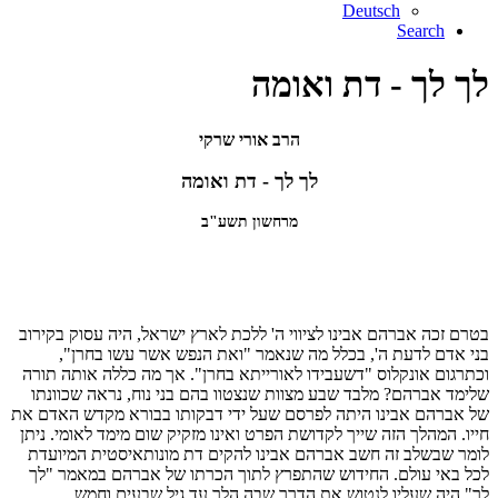
Deutsch
Search
לך לך - דת ואומה
הרב אורי שרקי
לך לך - דת ואומה
מרחשון תשע"ב
בטרם זכה אברהם אבינו לציווי ה' ללכת לארץ ישראל, היה עסוק בקירוב
בני אדם לדעת ה', בכלל מה שנאמר "ואת הנפש אשר עשו בחרן",
וכתרגום אונקלוס "דשעבידו לאורייתא בחרן". אך מה כללה אותה תורה
שלימד אברהם? מלבד שבע מצוות שנצטוו בהם בני נוח, נראה שכוונתו
של אברהם אבינו היתה לפרסם שעל ידי דבקותו בבורא מקדש האדם את
חייו. המהלך הזה שייך לקדושת הפרט ואינו מזקיק שום מימד לאומי. ניתן
לומר שבשלב זה חשב אברהם אבינו להקים דת מונותאיסטית המיועדת
לכל באי עולם. החידוש שהתפרץ לתוך הכרתו של אברהם במאמר "לך
לך" היה שעליו לנטוש את הדרך שבה הלך עד גיל שבעים וחמש,