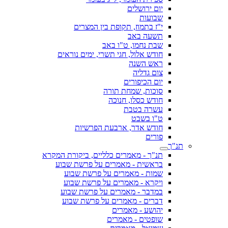
יום ירושלים
שבועות
י"ז בתמוז, תקופת בין המצרים
תשעה באב
שבת נחמו, ט"ו באב
חודש אלול, חגי תשרי, ימים נוראים
ראש השנה
צום גדליה
יום הכיפורים
סוכות, שמחת תורה
חודש כסלו, חנוכה
עשרה בטבת
ט"ו בשבט
חודש אדר, ארבעת הפרשיות
פורים
תנ"ך
תנ"ך - מאמרים כלליים, ביקורת המקרא
בראשית - מאמרים על פרשת שבוע
שמות - מאמרים על פרשת שבוע
ויקרא - מאמרים על פרשת שבוע
במדבר - מאמרים על פרשת שבוע
דברים - מאמרים על פרשת שבוע
יהושע - מאמרים
שופטים - מאמרים