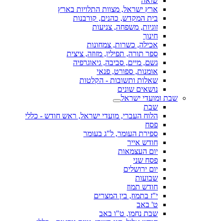
שואה
ארץ ישראל, מצוות התלויות בארץ
בית המקדש, כהנים, קורבנות
זוגיות, משפחה, צניעות
חינוך
אכילה, כשרות, צמחונות
ספר תורה, תפילין, מזוזה, ציצית
גשם, מיים, סביבה, גיאוגרפיה
אומנות, ספורט, פנאי
שאלות ותשובות - הקלטות
נושאים שונים
שבת ומועדי ישראל
שבת
הלוח העברי, מועדי ישראל, ראש חודש - כללי
פסח
ספירת העומר, ל"ג בעומר
חודש אייר
יום העצמאות
פסח שני
יום ירושלים
שבועות
חודש תמוז
י"ז בתמוז, בין המצרים
ט' באב
שבת נחמו, ט"ו באב