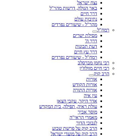
נצח ישראל
באר הגולה, דרשות מהר"ל
דרך חיים
נתיבות עולם
מהר"ל - שיעורים נפרדים
רמח"ל
מסילת ישרים
דרך ה'
דעת תבונות
דרך עץ חיים
רמח"ל - שיעורים נפרדים
רבי נחמן מברסלב
רבי חיים מוולוז'ין
הרב קוק
אורות
אורות הקודש
אורות התורה
עין איה
אדר היקר, עקבי הצאן
עולת ראיה, תפילה, בית המקדש
מוסר אביך
מאמרי הראי"ה
לנבוכי הדור
הרב קוק על פרשת שבוע
הרב קוק על מועדי ישראל