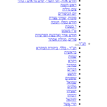
חודש אלול, חגי תשרי, ימים נוראים - כללי
ראש השנה
צום גדליה
יום הכיפורים
סוכות, שמיני עצרת
חודש כסלו, חנוכה
י' בטבת
ט"ו בשבט
חודש אדר וארבעת הפרשיות
פורים, מגילת אסתר
תנ"ך
תנ"ך - כללי, ביקורת המקרא
בראשית
שמות
ויקרא
במדבר
דברים
יהושע
שופטים
שמואל
מלכים
ישעיהו
ירמיהו
יחזקאל
תרי עשר