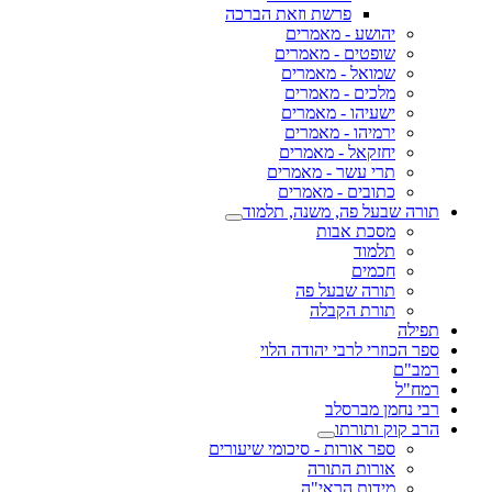
פרשת וזאת הברכה
יהושע - מאמרים
שופטים - מאמרים
שמואל - מאמרים
מלכים - מאמרים
ישעיהו - מאמרים
ירמיהו - מאמרים
יחזקאל - מאמרים
תרי עשר - מאמרים
כתובים - מאמרים
תורה שבעל פה, משנה, תלמוד
מסכת אבות
תלמוד
חכמים
תורה שבעל פה
תורת הקבלה
תפילה
ספר הכוזרי לרבי יהודה הלוי
רמב"ם
רמח"ל
רבי נחמן מברסלב
הרב קוק ותורתו
ספר אורות - סיכומי שיעורים
אורות התורה
מידות הראי"ה