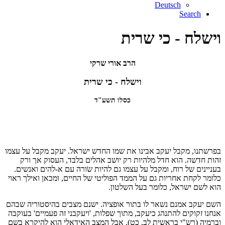
Deutsch
Search
וישלח - כי שרית
הרב אורי שרקי
וישלח - כי שרית
כסלו תשע"ד
בפרשתנו, מקבל יעקב אבינו את שמו החדש ישראל. יעקב מקבל על עצמו
זהות חדשה. הוא חדל מלהיות רק יושב אהלים בלבד, העסוק אך ורק
בעניינים של רוח, ומקבל על עצמו גם להיות שֹורה עם א-להים ואנשים.
כלומר לקחת אחריות גם על הממד הפוליטי של החיים, ומכאן ואילך ראוי
הוא לשם ישראל, כלומר בעל השלטון.
השם יעקב אמנם נשאר לו בתור אופציה. ישנם מצבים בהיסטוריה שבהם
אנחנו זקוקים להתנהג כיעקב, מתוך שפלות, 'ויעקבני זה פעמיים' בעוקבה
וברמיה (רש"י בראשית לב, כט). אבל המצב האידאלי הוא להיקרא בשם