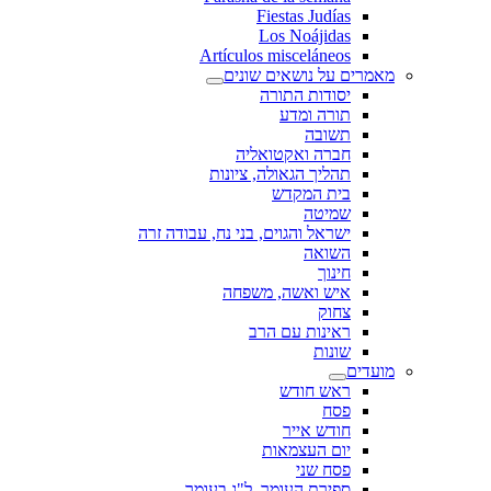
Fiestas Judías
Los Noájidas
Artículos misceláneos
מאמרים על נושאים שונים
יסודות התורה
תורה ומדע
תשובה
חברה ואקטואליה
תהליך הגאולה, ציונות
בית המקדש
שמיטה
ישראל והגוים, בני נח, עבודה זרה
השואה
חינוך
איש ואשה, משפחה
צחוק
ראינות עם הרב
שונות
מועדים
ראש חודש
פסח
חודש אייר
יום העצמאות
פסח שני
ספירת העומר, ל"ג בעומר