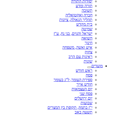
יסודות התורה
תורה ומדע
תשובה
חברה ואקטואליה
תהליך הגאולה, ציונות
בית מקדש
שמיטה
ישראל והגוים, בני נח, ע"ז
השואה
חינוך
איש ואשה, משפחה
צחוק
ראינות עם הרב
שונות
מועדים
ראש חודש
פסח
ספירת העומר, ל"ג בעומר
חודש אייר
יום העצמאות
פסח שני
יום ירושלים
שבועות
י"ז בתמוז, תקופת בין המצרים
תשעה באב