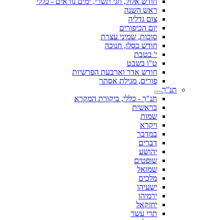
חודש אלול, חגי תשרי, ימים נוראים - כללי
ראש השנה
צום גדליה
יום הכיפורים
סוכות, שמיני עצרת
חודש כסלו, חנוכה
י' בטבת
ט"ו בשבט
חודש אדר וארבעת הפרשיות
פורים, מגילת אסתר
תנ"ך
תנ"ך - כללי, ביקורת המקרא
בראשית
שמות
ויקרא
במדבר
דברים
יהושע
שופטים
שמואל
מלכים
ישעיהו
ירמיהו
יחזקאל
תרי עשר