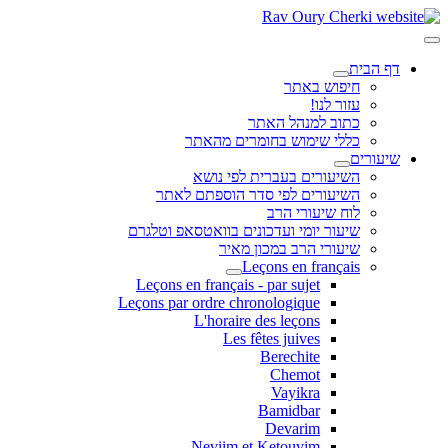
דף הבית
חיפוש באתר
עזור לנו!
כתוב למנהל האתר
כללי שימוש בחומרים מהאתר
שיעורים
השיעורים בעברית לפי נושא
השיעורים לפי סדר הוספתם לאתר
לוח שיעורי הרב
שיעור יומי ועדכונים בוואטסאפ וטלגרם
שיעורי הרב במכון מאיר
Leçons en français
Leçons en français - par sujet
Leçons par ordre chronologique
L'horaire des leçons
Les fêtes juives
Berechite
Chemot
Vayikra
Bamidbar
Devarim
Neviim et Ketouvim