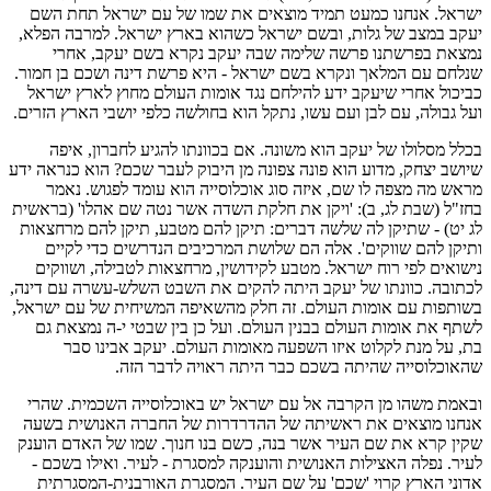
ישראל. אנחנו כמעט תמיד מוצאים את שמו של עם ישראל תחת השם
יעקב במצב של גלות, ובשם ישראל כשהוא בארץ ישראל. למרבה הפלא,
נמצאת בפרשתנו פרשה שלימה שבה יעקב נקרא בשם יעקב, אחרי
שנלחם עם המלאך ונקרא בשם ישראל - היא פרשת דינה ושכם בן חמור.
כביכול אחרי שיעקב ידע להילחם נגד אומות העולם מחוץ לארץ ישראל
ועל גבולה, עם לבן ועם עשו, נתקל הוא בחולשה כלפי יושבי הארץ הזרים.
בכלל מסלולו של יעקב הוא משונה. אם בכוונתו להגיע לחברון, איפה
שיושב יצחק, מדוע הוא פונה צפונה מן היבוק לעבר שכם? הוא כנראה ידע
מראש מה מצפה לו שם, איזה סוג אוכלוסייה הוא עומד לפגוש. נאמר
בחז"ל (שבת לג, ב): 'ויקן את חלקת השדה אשר נטה שם אהלו' (בראשית
לג יט) - שתיקן לה שלשה דברים: תיקן להם מטבע, תיקן להם מרחצאות
ותיקן להם שווקים'. אלה הם שלושת המרכיבים הנדרשים כדי לקיים
נישואים לפי רוח ישראל. מטבע לקידושין, מרחצאות לטבילה, ושווקים
לכתובה. כוונתו של יעקב היתה להקים את השבט השלש-עשרה עם דינה,
בשותפות עם אומות העולם. זה חלק מהשאיפה המשיחית של עם ישראל,
לשתף את אומות העולם בבנין העולם. ועל כן בין שבטי י-ה נמצאת גם
בת, על מנת לקלוט איזו השפעה מאומות העולם. יעקב אבינו סבר
שהאוכלוסייה שהיתה בשכם כבר היתה ראויה לדבר הזה.
ובאמת משהו מן הקרבה אל עם ישראל יש באוכלוסייה השכמית. שהרי
אנחנו מוצאים את ראשיתה של ההדרדרות של החברה האנושית בשעה
שקין קרא את שם העיר אשר בנה, כשם בנו חנוך. שמו של האדם הוענק
לעיר. נפלה האצילות האנושית והוענקה למסגרת - לעיר. ואילו בשכם -
אדוני הארץ קרוי 'שכם' על שם העיר. המסגרת האורבנית-המסגרתית