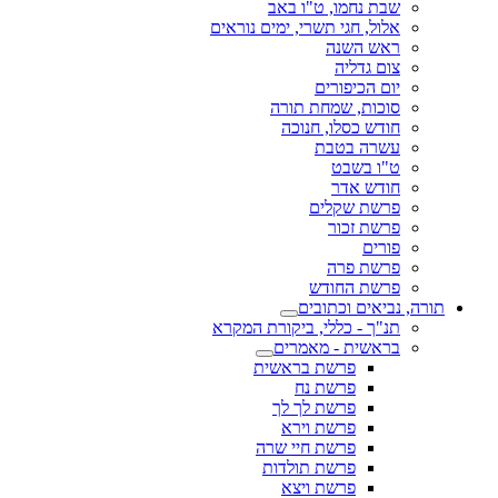
שבת נחמו, ט"ו באב
אלול, חגי תשרי, ימים נוראים
ראש השנה
צום גדליה
יום הכיפורים
סוכות, שמחת תורה
חודש כסלו, חנוכה
עשרה בטבת
ט"ו בשבט
חודש אדר
פרשת שקלים
פרשת זכור
פורים
פרשת פרה
פרשת החודש
תורה, נביאים וכתובים
תנ"ך - כללי, ביקורת המקרא
בראשית - מאמרים
פרשת בראשית
פרשת נח
פרשת לך לך
פרשת וירא
פרשת חיי שרה
פרשת תולדות
פרשת ויצא