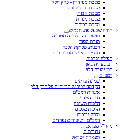
מסכת סנהדרין - פרק חלק
מסכת עבודה זרה
מסכת אבות
מסכת מנחות
מסכת בכורות
תורה שבעל פה, חכמים
תושב"ע - כללי, היסטוריה
תורת הסוד
רבנות, פסיקת הלכה
חכמים - אישיותם ותורתם
תפילה וברכות
רב סעדיה גאון
רבי יהודה הלוי
רמב"ם
שמונה פרקים
הקדמה לפירוש הרמב"ם על פרק חלק
איגרות רמב"ם
ספר המדע
הלכות תשובה
הלכות מלכים
מורה נבוכים
רמב"ם - שיעורים נפרדים
מהר"ל מפראג
גבורות ה'
תפארת ישראל