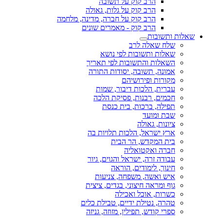
הרב קוק על תשובה
הרב קוק על גלות, גאולה
הרב קוק על חברה, מדינה, מלחמה
הרב קוק - מאמרים שונים
שאלות ותשובות
שלח שאלה לרב
שאלות ותשובות לפי נושא
השאלות והתשובות לפי תאריך
אמונה, תשובה, יסודות התורה
מקורות ופירושיהם
עברית, הלכות דיבור, שמות
חכמים, רבנות, פסיקת הלכה
תפילה, ברכות, בית כנסת
שבת ומועד
ציונות, גאולה
ארץ ישראל, הלכות תלויות בה
בית המקדש, הר הבית
חברה ואקטואליה
עבודה זרה, ישראל והגוים, גיור
חינוך, לימודים, הוראה
איש ואשה, משפחה, צניעות
גוף ומראה חיצוני, בגדים, ציצית
כשרות, אוכל ואכילה
טהרה, נטילת ידיים, טבילת כלים
ספרי קודש, תפילין, מזוזה, גניזה