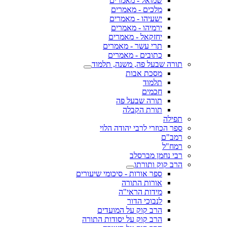
שמואל - מאמרים
מלכים - מאמרים
ישעיהו - מאמרים
ירמיהו - מאמרים
יחזקאל - מאמרים
תרי עשר - מאמרים
כתובים - מאמרים
תורה שבעל פה, משנה, תלמוד
מסכת אבות
תלמוד
חכמים
תורה שבעל פה
תורת הקבלה
תפילה
ספר הכוזרי לרבי יהודה הלוי
רמב"ם
רמח"ל
רבי נחמן מברסלב
הרב קוק ותורתו
ספר אורות - סיכומי שיעורים
אורות התורה
מידות הראי"ה
לנבוכי הדור
הרב קוק על המועדים
הרב קוק על יסודות התורה