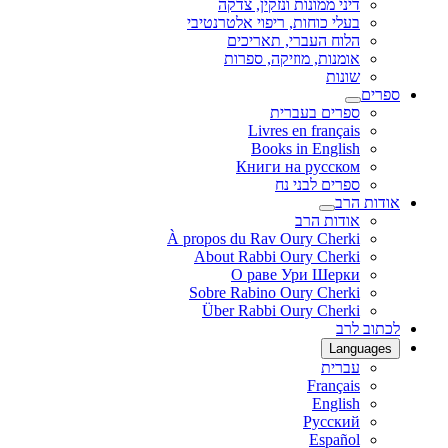
דיני ממונות ונזקין, צדקה
בעלי כוחות, ריפוי אלטרנטיבי
הלוח העברי, תאריכים
אומנות, מוזיקה, ספרות
שונות
ספרים
ספרים בעברית
Livres en français
Books in English
Книги на русском
ספרים לבני נח
אודות הרב
אודות הרב
À propos du Rav Oury Cherki
About Rabbi Oury Cherki
О раве Ури Шерки
Sobre Rabino Oury Cherki
Über Rabbi Oury Cherki
לכתוב לרב
Languages
עברית
Français
English
Русский
Español