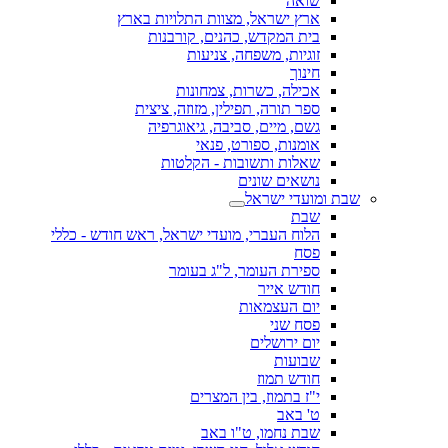
שואה
ארץ ישראל, מצוות התלויות בארץ
בית המקדש, כהנים, קורבנות
זוגיות, משפחה, צניעות
חינוך
אכילה, כשרות, צמחונות
ספר תורה, תפילין, מזוזה, ציצית
גשם, מיים, סביבה, גיאוגרפיה
אומנות, ספורט, פנאי
שאלות ותשובות - הקלטות
נושאים שונים
שבת ומועדי ישראל
שבת
הלוח העברי, מועדי ישראל, ראש חודש - כללי
פסח
ספירת העומר, ל"ג בעומר
חודש אייר
יום העצמאות
פסח שני
יום ירושלים
שבועות
חודש תמוז
י"ז בתמוז, בין המצרים
ט' באב
שבת נחמו, ט"ו באב