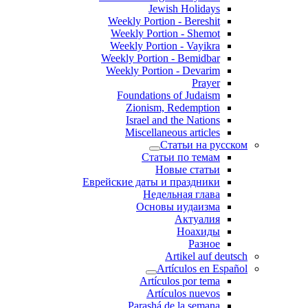
Jewish Holidays
Weekly Portion - Bereshit
Weekly Portion - Shemot
Weekly Portion - Vayikra
Weekly Portion - Bemidbar
Weekly Portion - Devarim
Prayer
Foundations of Judaism
Zionism, Redemption
Israel and the Nations
Miscellaneous articles
Статьи на русском
Статьи по темам
Новые статьи
Еврейские даты и праздники
Недельная глава
Основы иудаизма
Актуалия
Ноахиды
Разное
Artikel auf deutsch
Artículos en Español
Artículos por tema
Artículos nuevos
Parashá de la semana