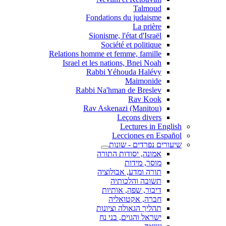
Talmoud
Fondations du judaisme
La prière
Sionisme, l'état d'Israël
Société et politique
Relations homme et femme, famille
Israel et les nations, Bnei Noah
Rabbi Yéhouda Halévy
Maimonide
Rabbi Na'hman de Breslev
Rav Kook
(Rav Askenazi (Manitou
Leçons divers
Lectures in English
Lecciones en Español
שיעורים נפרדים - שונות
אמונה, יסודות התורה
מוסר, מידות
תורה ומדע, אבולוציה
תשובה והלכותיה
דיבור, שפה, אותיות
חברה, אקטואליה
תהליך הגאולה וציונות
ישראל והגוים, בני נח