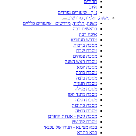
תהילים
איוב
נ"ך - שיעורים נפרדים
משנה, תלמוד, מדרשים
משנה, תלמוד, מדרשים - שיעורים כלליים
בראשית רבה
איכה רבה
מדרש תנחומא
מסכת ברכות
מסכת שבת
מסכת פסחים
מסכת ראש השנה
מסכת יומא
מסכת סוכה
מסכת ביצה
מסכת תענית
מסכת מגילה
מסכת מועד קטן
מסכת חגיגה
מסכת כתובות
מסכת סוטה
מסכת גיטין - אגדות החורבן
מסכת קידושין
בבא מציעא - תנורו של עכנאי
בבא בתרא