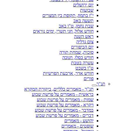
יום ירושלים
שבועות
י"ז בתמוז, תקופת בין המצרים
תשעה באב
שבת נחמו, ט"ו באב
חודש אלול, חגי תשרי, ימים נוראים
ראש השנה
צום גדליה
יום הכיפורים
סוכות, שמחת תורה
חודש כסלו, חנוכה
עשרה בטבת
ט"ו בשבט
חודש אדר, ארבעת הפרשיות
פורים
תנ"ך
תנ"ך - מאמרים כלליים, ביקורת המקרא
בראשית - מאמרים על פרשת שבוע
שמות - מאמרים על פרשת שבוע
ויקרא - מאמרים על פרשת שבוע
במדבר - מאמרים על פרשת שבוע
דברים - מאמרים על פרשת שבוע
יהושע - מאמרים
שופטים - מאמרים