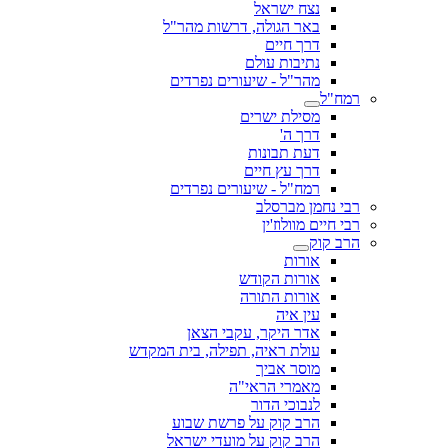
נצח ישראל
באר הגולה, דרשות מהר"ל
דרך חיים
נתיבות עולם
מהר"ל - שיעורים נפרדים
רמח"ל
מסילת ישרים
דרך ה'
דעת תבונות
דרך עץ חיים
רמח"ל - שיעורים נפרדים
רבי נחמן מברסלב
רבי חיים מוולוז'ין
הרב קוק
אורות
אורות הקודש
אורות התורה
עין איה
אדר היקר, עקבי הצאן
עולת ראיה, תפילה, בית המקדש
מוסר אביך
מאמרי הראי"ה
לנבוכי הדור
הרב קוק על פרשת שבוע
הרב קוק על מועדי ישראל