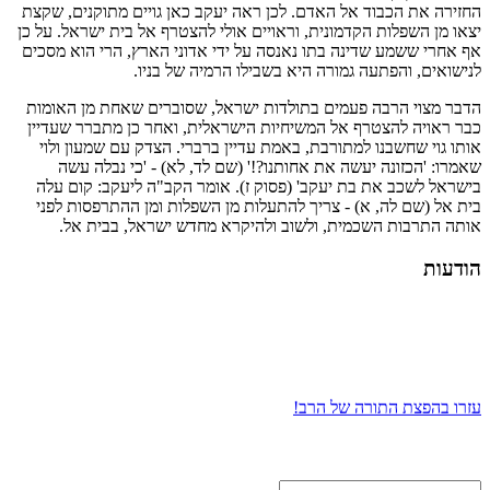
החזירה את הכבוד אל האדם. לכן ראה יעקב כאן גויים מתוקנים, שקצת
יצאו מן השפלות הקדמונית, וראויים אולי להצטרף אל בית ישראל. על כן
אף אחרי ששמע שדינה בתו נאנסה על ידי אדוני הארץ, הרי הוא מסכים
לנישואים, והפתעה גמורה היא בשבילו הרמיה של בניו.
הדבר מצוי הרבה פעמים בתולדות ישראל, שסוברים שאחת מן האומות
כבר ראויה להצטרף אל המשיחיות הישראלית, ואחר כן מתברר שעדיין
אותו גוי שחשבנו למתורבת, באמת עדיין ברברי. הצדק עם שמעון ולוי
שאמרו: 'הכזונה יעשה את אחותנו?!' (שם לד, לא) - 'כי נבלה עשה
בישראל לשכב את בת יעקב' (פסוק ז). אומר הקב"ה ליעקב: קום עלה
בית אל (שם לה, א) - צריך להתעלות מן השפלות ומן ההתרפסות לפני
אותה התרבות השכמית, ולשוב ולהיקרא מחדש ישראל, בבית אל.
הודעות
עזרו בהפצת התורה של הרב!