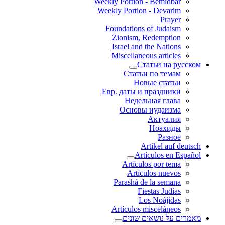
Weekly Portion - Bemidbar
Weekly Portion - Devarim
Prayer
Foundations of Judaism
Zionism, Redemption
Israel and the Nations
Miscellaneous articles
Статьи на русском
Статьи по темам
Новые статьи
Евр. даты и праздники
Недельная глава
Основы иудаизма
Актуалия
Ноахиды
Разное
Artikel auf deutsch
Artículos en Español
Artículos por tema
Artículos nuevos
Parashá de la semana
Fiestas Judías
Los Noájidas
Artículos misceláneos
מאמרים על נושאים שונים