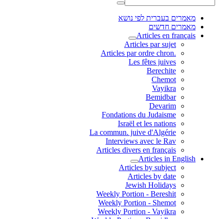
מאמרים בעברית לפי נושא
מאמרים חדשים
Articles en français
Articles par sujet
.Articles par ordre chron
Les fêtes juives
Berechite
Chemot
Vayikra
Bemidbar
Devarim
Fondations du Judaisme
Israël et les nations
La commun. juive d'Algérie
Interviews avec le Rav
Articles divers en français
Articles in English
Articles by subject
Articles by date
Jewish Holidays
Weekly Portion - Bereshit
Weekly Portion - Shemot
Weekly Portion - Vayikra