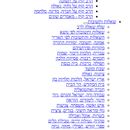
הרב קוק על תשובה
הרב קוק על גלות, גאולה
הרב קוק על חברה, מדינה, מלחמה
הרב קוק - מאמרים שונים
שאלות ותשובות
שלח שאלה לרב
שאלות ותשובות לפי נושא
השאלות והתשובות לפי תאריך
אמונה, תשובה, יסודות התורה
מקורות ופירושיהם
עברית, הלכות דיבור, שמות
חכמים, רבנות, פסיקת הלכה
תפילה, ברכות, בית כנסת
שבת ומועד
ציונות, גאולה
ארץ ישראל, הלכות תלויות בה
בית המקדש, הר הבית
חברה ואקטואליה
עבודה זרה, ישראל והגוים, גיור
חינוך, לימודים, הוראה
איש ואשה, משפחה, צניעות
גוף ומראה חיצוני, בגדים, ציצית
כשרות, אוכל ואכילה
טהרה, נטילת ידיים, טבילת כלים
ספרי קודש, תפילין, מזוזה, גניזה