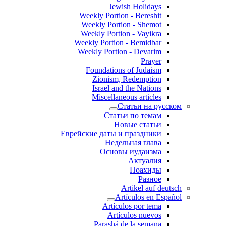
Jewish Holidays
Weekly Portion - Bereshit
Weekly Portion - Shemot
Weekly Portion - Vayikra
Weekly Portion - Bemidbar
Weekly Portion - Devarim
Prayer
Foundations of Judaism
Zionism, Redemption
Israel and the Nations
Miscellaneous articles
Статьи на русском
Статьи по темам
Новые статьи
Еврейские даты и праздники
Недельная глава
Основы иудаизма
Актуалия
Ноахиды
Разное
Artikel auf deutsch
Artículos en Español
Artículos por tema
Artículos nuevos
Parashá de la semana