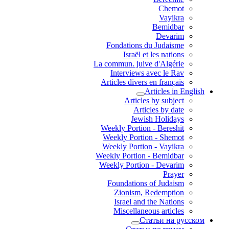
Chemot
Vayikra
Bemidbar
Devarim
Fondations du Judaisme
Israël et les nations
La commun. juive d'Algérie
Interviews avec le Rav
Articles divers en français
Articles in English
Articles by subject
Articles by date
Jewish Holidays
Weekly Portion - Bereshit
Weekly Portion - Shemot
Weekly Portion - Vayikra
Weekly Portion - Bemidbar
Weekly Portion - Devarim
Prayer
Foundations of Judaism
Zionism, Redemption
Israel and the Nations
Miscellaneous articles
Статьи на русском