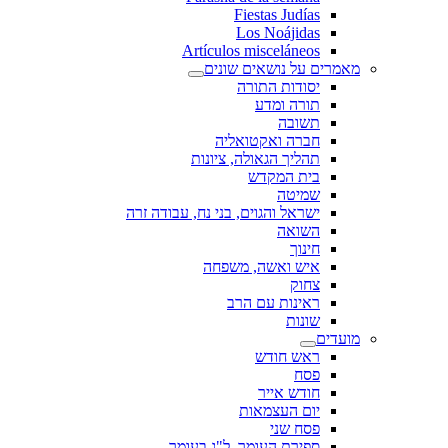
Fiestas Judías
Los Noájidas
Artículos misceláneos
מאמרים על נושאים שונים
יסודות התורה
תורה ומדע
תשובה
חברה ואקטואליה
תהליך הגאולה, ציונות
בית המקדש
שמיטה
ישראל והגוים, בני נח, עבודה זרה
השואה
חינוך
איש ואשה, משפחה
צחוק
ראינות עם הרב
שונות
מועדים
ראש חודש
פסח
חודש אייר
יום העצמאות
פסח שני
ספירת העומר, ל"ג בעומר