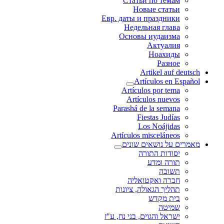
Статьи по темам
Новые статьи
Евр. даты и праздники
Недельная глава
Основы иудаизма
Актуалия
Ноахиды
Разное
Artikel auf deutsch
Artículos en Español
Artículos por tema
Artículos nuevos
Parashá de la semana
Fiestas Judías
Los Noájidas
Artículos misceláneos
מאמרים על נושאים שונים
יסודות התורה
תורה ומדע
תשובה
חברה ואקטואליה
תהליך הגאולה, ציונות
בית מקדש
שמיטה
ישראל והגוים, בני נח, ע"ז