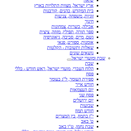
שואה
ארץ ישראל, מצוות התלויות בארץ
בית המקדש, כהנים, קורבנות
זוגיות, משפחה, צניעות
חינוך
אכילה, כשרות, צמחונות
ספר תורה, תפילין, מזוזה, ציצית
גשם, מיים, סביבה, גיאוגרפיה
אומנות, ספורט, פנאי
שאלות ותשובות - הקלטות
נושאים שונים
שבת ומועדי ישראל
שבת
הלוח העברי, מועדי ישראל, ראש חודש - כללי
פסח
ספירת העומר, ל"ג בעומר
חודש אייר
יום העצמאות
פסח שני
יום ירושלים
שבועות
חודש תמוז
י"ז בתמוז, בין המצרים
ט' באב
שבת נחמו, ט"ו באב