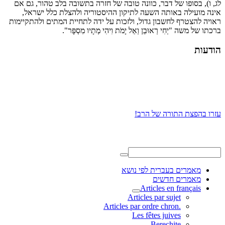
לג, ו), בסופו של דבר, כוונה טובה של חזרה בתשובה בלב טהור, גם אם
אינה מועילה באותה השעה לתיקון ההיסטוריה ולהצלת כלל ישראל,
ראויה להצטרף לחשבון גדול, ולזכות על ידה לתחיית המתים ולהתקיימות
ברכתו של משה "יְחִי רְאוּבֵן וְאַל יָמֹת וִיהִי מְתָיו מִסְפָּר".
הודעות
עזרו בהפצת התורה של הרב!
מאמרים בעברית לפי נושא
מאמרים חדשים
Articles en français
Articles par sujet
.Articles par ordre chron
Les fêtes juives
Berechite