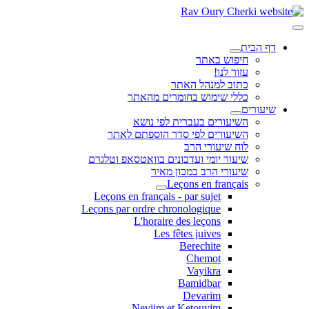
דף הבית
חיפוש באתר
עזור לנו!
כתוב למנהל האתר
כללי שימוש בחומרים מהאתר
שיעורים
השיעורים בעברית לפי נושא
השיעורים לפי סדר הוספתם לאתר
לוח שיעורי הרב
שיעור יומי ועדכונים בוואטסאפ וטלגרם
שיעורי הרב במכון מאיר
Leçons en français
Leçons en français - par sujet
Leçons par ordre chronologique
L'horaire des leçons
Les fêtes juives
Berechite
Chemot
Vayikra
Bamidbar
Devarim
Neviim et Ketouvim