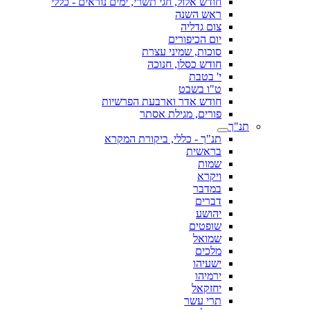
חודש אלול, חגי תשרי, ימים נוראים - כללי
ראש השנה
צום גדליה
יום הכיפורים
סוכות, שמיני עצרת
חודש כסלו, חנוכה
י' בטבת
ט"ו בשבט
חודש אדר וארבעת הפרשיות
פורים, מגילת אסתר
תנ"ך
תנ"ך - כללי, ביקורת המקרא
בראשית
שמות
ויקרא
במדבר
דברים
יהושע
שופטים
שמואל
מלכים
ישעיהו
ירמיהו
יחזקאל
תרי עשר