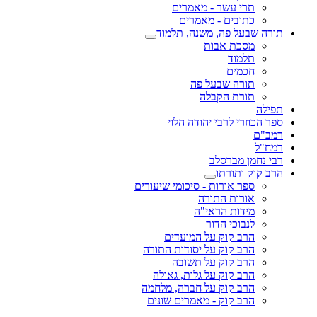
תרי עשר - מאמרים
כתובים - מאמרים
תורה שבעל פה, משנה, תלמוד
מסכת אבות
תלמוד
חכמים
תורה שבעל פה
תורת הקבלה
תפילה
ספר הכוזרי לרבי יהודה הלוי
רמב"ם
רמח"ל
רבי נחמן מברסלב
הרב קוק ותורתו
ספר אורות - סיכומי שיעורים
אורות התורה
מידות הראי"ה
לנבוכי הדור
הרב קוק על המועדים
הרב קוק על יסודות התורה
הרב קוק על תשובה
הרב קוק על גלות, גאולה
הרב קוק על חברה, מלחמה
הרב קוק - מאמרים שונים