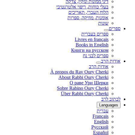
דיני ממונות ונזקין, צדקה
בעלי כוחות, ריפוי אלטרנטיבי
הלוח העברי, תאריכים
אומנות, מוזיקה, ספרות
שונות
ספרים
ספרים בעברית
Livres en français
Books in English
Книги на русском
ספרים לבני נח
אודות הרב
אודות הרב
À propos du Rav Oury Cherki
About Rabbi Oury Cherki
О раве Ури Шерки
Sobre Rabino Oury Cherki
Über Rabbi Oury Cherki
לכתוב לרב
Languages
עברית
Français
English
Русский
Español