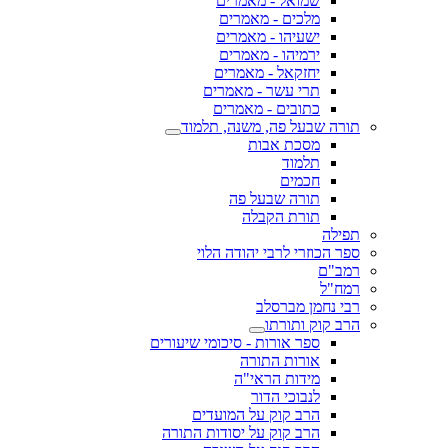
שמואל - מאמרים
מלכים - מאמרים
ישעיהו - מאמרים
ירמיהו - מאמרים
יחזקאל - מאמרים
תרי עשר - מאמרים
כתובים - מאמרים
תורה שבעל פה, משנה, תלמוד
מסכת אבות
תלמוד
חכמים
תורה שבעל פה
תורת הקבלה
תפילה
ספר הכוזרי לרבי יהודה הלוי
רמב"ם
רמח"ל
רבי נחמן מברסלב
הרב קוק ותורתו
ספר אורות - סיכומי שיעורים
אורות התורה
מידות הראי"ה
לנבוכי הדור
הרב קוק על המועדים
הרב קוק על יסודות התורה