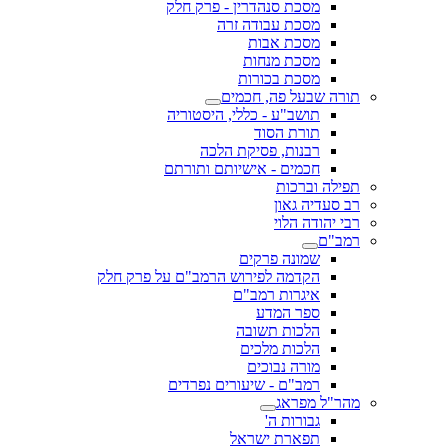
מסכת סנהדרין - פרק חלק
מסכת עבודה זרה
מסכת אבות
מסכת מנחות
מסכת בכורות
תורה שבעל פה, חכמים
תושב"ע - כללי, היסטוריה
תורת הסוד
רבנות, פסיקת הלכה
חכמים - אישיותם ותורתם
תפילה וברכות
רב סעדיה גאון
רבי יהודה הלוי
רמב"ם
שמונה פרקים
הקדמה לפירוש הרמב"ם על פרק חלק
איגרות רמב"ם
ספר המדע
הלכות תשובה
הלכות מלכים
מורה נבוכים
רמב"ם - שיעורים נפרדים
מהר"ל מפראג
גבורות ה'
תפארת ישראל