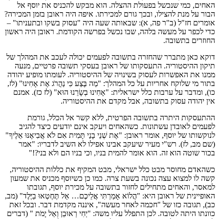
האחים, כמי שנכשל בפעולת ההצלה. הוא מבקש להכניס את יוסף אל
הבור על מנת להצילו, ובכך גורם למכירתו. איפה היה ראובן בזמן המכירה?
אומרים חז"ל (ב"ר פה, א): שבאותה שעה היה "עסוק בשקו ובתעניתו" –
כדי לכפר על מעשה בלהה, שבו נכשל בפרשה הקודמת. ראובן היה ראשון
החוזרים בתשובה.
דוקא כאן מתברר שהחזרה בתשובה לפעמים יכולה לעכב את המהלך של
תיקון ההיסטוריה. התעסקותו של ראובן בעסקי תשובה פרטיים, מנעה
ממנו את האפשרות לעסוק בשינויה של ההיסטוריה. לעומתו מופיע יהודה
בתור מי שלוקח אחריות על כל המהלך: "מַה בֶּצַע כִּי נַהֲרֹג אֶת אָחִינוּ" (לז,
כו), ומדבר על ערבות כלל ישראלית: "אָחִינוּ בְשָׂרֵנוּ הוּא" (לז כז). אמנם
אין יהודה עסוק בתשובה, אבל מקדם את ההיסטוריה.
ההתעסקות היתרה בתשובה הפרטית, ללא קשר אל הכלל, גורמת
לפעמים לאובדן עשתונות. כשהאחים ויעקב אינם יודעים כיצד להגיב
לנוקשותו של יוסף, אומר ראובן: "אֶת שְׁנֵי בָנַי תָּמִית אִם לֹא אֲבִיאֶנּוּ אֵלֶיךָ"
(שם מב, לז). רש"י מעיר שיעקב אבינו אפילו לא השיב לדבריו: "אמר
בכור שוטה הוא זה. הוא אומר להמית בניו, וכי בניו הם ולא בני?!"
כשהאדם מחוסר מבט כלל ישראלי, מבט המקיף את כללות ההיסטוריה,
קשה לו למצוא עצה נכונה בשעת צרה. כמו כן כשיוסף מכניס את שמעון
למאסר, והאחים מתחילים לחזור בתשובה על מכירת יוסף, תגובתו
האופיינית של ראובן היא: "הֲלוֹא אָמַרְתִּי אֲלֵיכֶם… אַל תֶּחֶטְאוּ בַיֶּלֶד" (מב,
כב), תגובה כזו של "חכמה לאחר מעשה", איננה מקדמת דבר. ובכל זאת
כוונתו היתה לטובה. לכן התפלל עליו משה: "יְחִי רְאוּבֵן וְאַל יָמֹת " (דברים