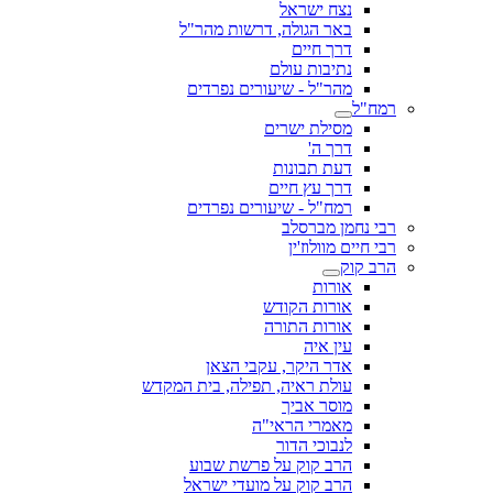
נצח ישראל
באר הגולה, דרשות מהר"ל
דרך חיים
נתיבות עולם
מהר"ל - שיעורים נפרדים
רמח"ל
מסילת ישרים
דרך ה'
דעת תבונות
דרך עץ חיים
רמח"ל - שיעורים נפרדים
רבי נחמן מברסלב
רבי חיים מוולוז'ין
הרב קוק
אורות
אורות הקודש
אורות התורה
עין איה
אדר היקר, עקבי הצאן
עולת ראיה, תפילה, בית המקדש
מוסר אביך
מאמרי הראי"ה
לנבוכי הדור
הרב קוק על פרשת שבוע
הרב קוק על מועדי ישראל