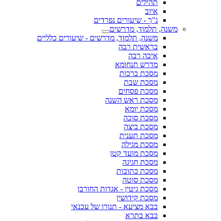
תהילים
איוב
נ"ך - שיעורים נפרדים
משנה, תלמוד, מדרשים
משנה, תלמוד, מדרשים - שיעורים כלליים
בראשית רבה
איכה רבה
מדרש תנחומא
מסכת ברכות
מסכת שבת
מסכת פסחים
מסכת ראש השנה
מסכת יומא
מסכת סוכה
מסכת ביצה
מסכת תענית
מסכת מגילה
מסכת מועד קטן
מסכת חגיגה
מסכת כתובות
מסכת סוטה
מסכת גיטין - אגדות החורבן
מסכת קידושין
בבא מציעא - תנורו של עכנאי
בבא בתרא