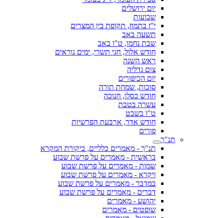
יום ירושלים
שבועות
י"ז בתמוז, תקופת בין המצרים
תשעה באב
שבת נחמו, ט"ו באב
חודש אלול, חגי תשרי, ימים נוראים
ראש השנה
צום גדליה
יום הכיפורים
סוכות, שמחת תורה
חודש כסלו, חנוכה
עשרה בטבת
ט"ו בשבט
חודש אדר, ארבעת הפרשיות
פורים
תנ"ך
תנ"ך - מאמרים כלליים, ביקורת המקרא
בראשית - מאמרים על פרשת שבוע
שמות - מאמרים על פרשת שבוע
ויקרא - מאמרים על פרשת שבוע
במדבר - מאמרים על פרשת שבוע
דברים - מאמרים על פרשת שבוע
יהושע - מאמרים
שופטים - מאמרים