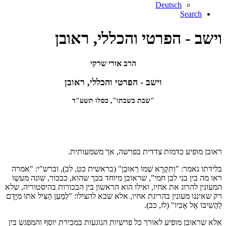
Deutsch
Search
וישב - הפרטי והכללי, ראובן
הרב אורי שרקי
וישב - הפרטי והכללי, ראובן
"שבת בשבתו", כסלו תשע"ד
ראובן מופיע כדמות צדדית בפרשה, אך משמעותית.
בלידתו נאמר: "וַתִּקְרָא שְׁמוֹ רְאוּבֵן" (בראשית כט, לב), וברש"י: "אמרה
ראו מה בין בני לבן חמי", שראובן מיוחד בכך שהוא, כבכור, שונה מעשַו
המעונין להרוג את אחיו, ואילו הוא הראשון בין הבכורות בהיסטוריה, שלא
רק שאיננו מעונין בהריגת אחיו, אלא שבא להצילו: "לְמַעַן הַצִּיל אֹתוֹ מִיָּדָם
לַהֲשִׁיבוֹ אֶל אָבִיו" (לז, כב).
אלא שראובן מופיע לאורך כל פרשיות הנוגעות במכירת יוסף והמפגש בין