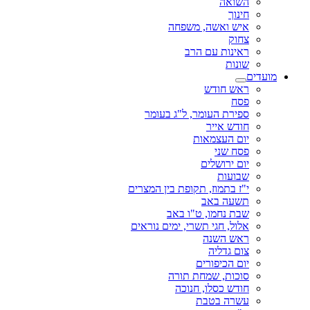
השואה
חינוך
איש ואשה, משפחה
צחוק
ראינות עם הרב
שונות
מועדים
ראש חודש
פסח
ספירת העומר, ל"ג בעומר
חודש אייר
יום העצמאות
פסח שני
יום ירושלים
שבועות
י"ז בתמוז, תקופת בין המצרים
תשעה באב
שבת נחמו, ט"ו באב
אלול, חגי תשרי, ימים נוראים
ראש השנה
צום גדליה
יום הכיפורים
סוכות, שמחת תורה
חודש כסלו, חנוכה
עשרה בטבת