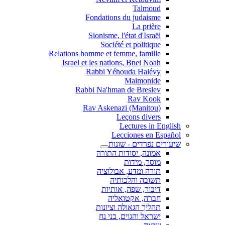
Talmoud
Fondations du judaisme
La prière
Sionisme, l'état d'Israël
Société et politique
Relations homme et femme, famille
Israel et les nations, Bnei Noah
Rabbi Yéhouda Halévy
Maimonide
Rabbi Na'hman de Breslev
Rav Kook
(Rav Askenazi (Manitou
Leçons divers
Lectures in English
Lecciones en Español
שיעורים נפרדים - שונות
אמונה, יסודות התורה
מוסר, מידות
תורה ומדע, אבולוציה
תשובה והלכותיה
דיבור, שפה, אותיות
חברה, אקטואליה
תהליך הגאולה וציונות
ישראל והגוים, בני נח