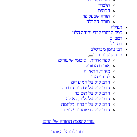
תלמוד
חכמים
תורה שבעל פה
תורת הקבלה
תפילה
ספר הכוזרי לרבי יהודה הלוי
רמב"ם
רמח"ל
רבי נחמן מברסלב
הרב קוק ותורתו
ספר אורות - סיכומי שיעורים
אורות התורה
מידות הראי"ה
לנבוכי הדור
הרב קוק על המועדים
הרב קוק על יסודות התורה
הרב קוק על תשובה
הרב קוק על גלות, גאולה
הרב קוק על חברה, מלחמה
הרב קוק - מאמרים שונים
עזרו להפצת התורה של הרב!
כתבו למנהל האתר