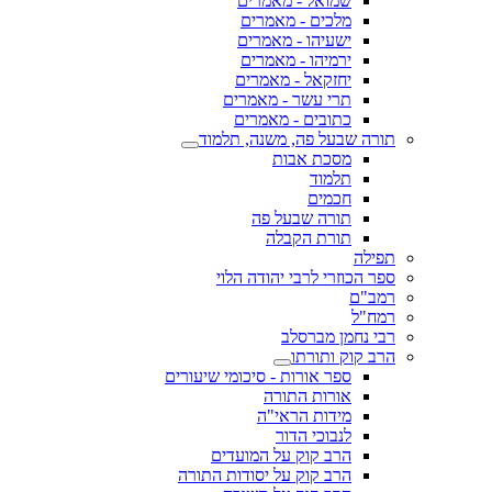
שמואל - מאמרים
מלכים - מאמרים
ישעיהו - מאמרים
ירמיהו - מאמרים
יחזקאל - מאמרים
תרי עשר - מאמרים
כתובים - מאמרים
תורה שבעל פה, משנה, תלמוד
מסכת אבות
תלמוד
חכמים
תורה שבעל פה
תורת הקבלה
תפילה
ספר הכוזרי לרבי יהודה הלוי
רמב"ם
רמח"ל
רבי נחמן מברסלב
הרב קוק ותורתו
ספר אורות - סיכומי שיעורים
אורות התורה
מידות הראי"ה
לנבוכי הדור
הרב קוק על המועדים
הרב קוק על יסודות התורה