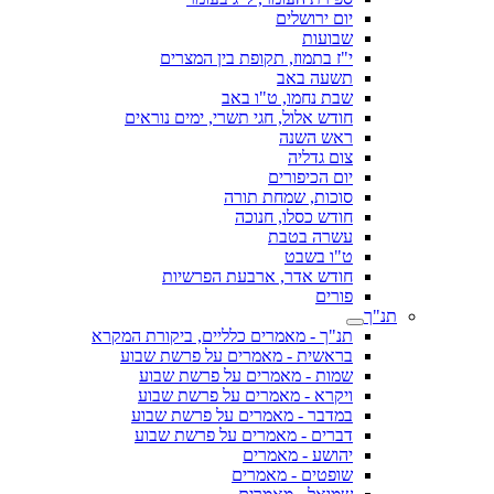
יום ירושלים
שבועות
י"ז בתמוז, תקופת בין המצרים
תשעה באב
שבת נחמו, ט"ו באב
חודש אלול, חגי תשרי, ימים נוראים
ראש השנה
צום גדליה
יום הכיפורים
סוכות, שמחת תורה
חודש כסלו, חנוכה
עשרה בטבת
ט"ו בשבט
חודש אדר, ארבעת הפרשיות
פורים
תנ"ך
תנ"ך - מאמרים כלליים, ביקורת המקרא
בראשית - מאמרים על פרשת שבוע
שמות - מאמרים על פרשת שבוע
ויקרא - מאמרים על פרשת שבוע
במדבר - מאמרים על פרשת שבוע
דברים - מאמרים על פרשת שבוע
יהושע - מאמרים
שופטים - מאמרים