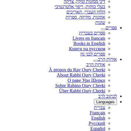
דיני ממונות ונזקין, צדקה
בעלי כוחות, ריפוי אלטרנטיבי
הלוח העברי, תאריכים
אומנות, מוזיקה, ספרות
שונות
ספרים
ספרים בעברית
Livres en français
Books in English
Книги на русском
ספרים לבני נח
אודות הרב
אודות הרב
À propos du Rav Oury Cherki
About Rabbi Oury Cherki
О раве Ури Шерки
Sobre Rabino Oury Cherki
Über Rabbi Oury Cherki
לכתוב לרב
Languages
עברית
Français
English
Русский
Español