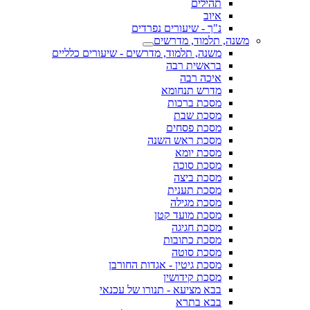
תהילים
איוב
נ"ך - שיעורים נפרדים
משנה, תלמוד, מדרשים
משנה, תלמוד, מדרשים - שיעורים כלליים
בראשית רבה
איכה רבה
מדרש תנחומא
מסכת ברכות
מסכת שבת
מסכת פסחים
מסכת ראש השנה
מסכת יומא
מסכת סוכה
מסכת ביצה
מסכת תענית
מסכת מגילה
מסכת מועד קטן
מסכת חגיגה
מסכת כתובות
מסכת סוטה
מסכת גיטין - אגדות החורבן
מסכת קידושין
בבא מציעא - תנורו של עכנאי
בבא בתרא