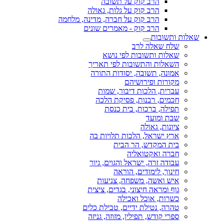
הרב קוק על תשובה
הרב קוק על גלות, גאולה
הרב קוק על חברה, מדינה, מלחמה
הרב קוק - מאמרים שונים
שאלות ותשובות
שלח שאלה לרב
שאלות ותשובות לפי נושא
השאלות והתשובות לפי תאריך
אמונה, תשובה, יסודות התורה
מקורות ופירושיהם
עברית, הלכות דיבור, שמות
חכמים, רבנות, פסיקת הלכה
תפילה, ברכות, בית כנסת
שבת ומועד
ציונות, גאולה
ארץ ישראל, הלכות תלויות בה
בית המקדש, הר הבית
חברה ואקטואליה
עבודה זרה, ישראל והגוים, גיור
חינוך, לימודים, הוראה
איש ואשה, משפחה, צניעות
גוף ומראה חיצוני, בגדים, ציצית
כשרות, אוכל ואכילה
טהרה, נטילת ידיים, טבילת כלים
ספרי קודש, תפילין, מזוזה, גניזה