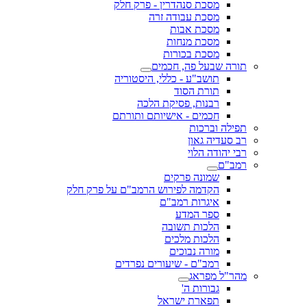
מסכת סנהדרין - פרק חלק
מסכת עבודה זרה
מסכת אבות
מסכת מנחות
מסכת בכורות
תורה שבעל פה, חכמים
תושב"ע - כללי, היסטוריה
תורת הסוד
רבנות, פסיקת הלכה
חכמים - אישיותם ותורתם
תפילה וברכות
רב סעדיה גאון
רבי יהודה הלוי
רמב"ם
שמונה פרקים
הקדמה לפירוש הרמב"ם על פרק חלק
איגרות רמב"ם
ספר המדע
הלכות תשובה
הלכות מלכים
מורה נבוכים
רמב"ם - שיעורים נפרדים
מהר"ל מפראג
גבורות ה'
תפארת ישראל