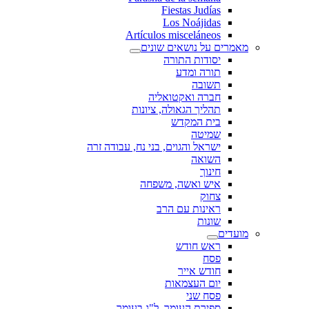
Fiestas Judías
Los Noájidas
Artículos misceláneos
מאמרים על נושאים שונים
יסודות התורה
תורה ומדע
תשובה
חברה ואקטואליה
תהליך הגאולה, ציונות
בית המקדש
שמיטה
ישראל והגוים, בני נח, עבודה זרה
השואה
חינוך
איש ואשה, משפחה
צחוק
ראינות עם הרב
שונות
מועדים
ראש חודש
פסח
חודש אייר
יום העצמאות
פסח שני
ספירת העומר, ל"ג בעומר