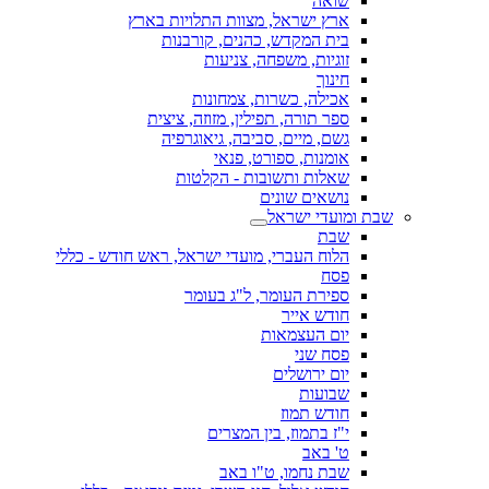
שואה
ארץ ישראל, מצוות התלויות בארץ
בית המקדש, כהנים, קורבנות
זוגיות, משפחה, צניעות
חינוך
אכילה, כשרות, צמחונות
ספר תורה, תפילין, מזוזה, ציצית
גשם, מיים, סביבה, גיאוגרפיה
אומנות, ספורט, פנאי
שאלות ותשובות - הקלטות
נושאים שונים
שבת ומועדי ישראל
שבת
הלוח העברי, מועדי ישראל, ראש חודש - כללי
פסח
ספירת העומר, ל"ג בעומר
חודש אייר
יום העצמאות
פסח שני
יום ירושלים
שבועות
חודש תמוז
י"ז בתמוז, בין המצרים
ט' באב
שבת נחמו, ט"ו באב