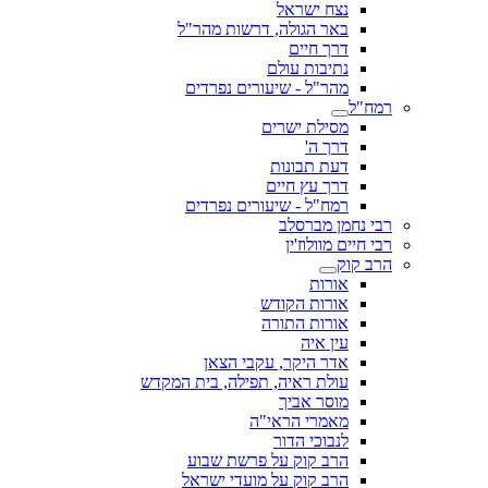
נצח ישראל
באר הגולה, דרשות מהר"ל
דרך חיים
נתיבות עולם
מהר"ל - שיעורים נפרדים
רמח"ל
מסילת ישרים
דרך ה'
דעת תבונות
דרך עץ חיים
רמח"ל - שיעורים נפרדים
רבי נחמן מברסלב
רבי חיים מוולוז'ין
הרב קוק
אורות
אורות הקודש
אורות התורה
עין איה
אדר היקר, עקבי הצאן
עולת ראיה, תפילה, בית המקדש
מוסר אביך
מאמרי הראי"ה
לנבוכי הדור
הרב קוק על פרשת שבוע
הרב קוק על מועדי ישראל