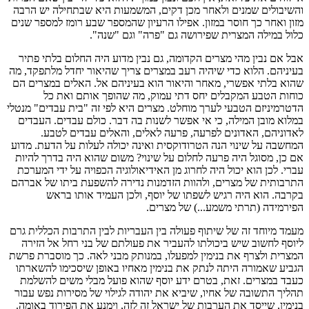
והשיבולים שמנים ולאחר מכן דקים, המשמעות היא שבתחילה יש הרבה
מזון ואחר כך חוסר במזון. אפילו הרעיון שהמספר שבע רומז למספר שנים
כלול במילה המצרית שפירושה גם "פרה" וגם "שנה".
אבל אם נבין מהי מצרים הקדומה, גם נבין מדוע היה החלום בלתי פתיר
בעיניהם. הלוא כדי שיהיה רעב במצרים צריך שהיאור יחדל מלתפקד, מה
שהוא בלתי אפשרי, מאחר והיאור הוא בעיניהם אל. האלים במצרים הם
כוחות הטבע המקבלים יחס דתי עמוק, מה שהופך אותם ואת כל
הדטרמיניזם הטבעי לערך מוחלט. מצרים היא לפי זה "בית עבדים" מנטלי
במלוא מובן המילה, כי אי אפשר לשנות בה דבר. כולם עבדים. העבדים
לאדוניהם, האדונים לפרעה, פרעה לאלים, והאלים עבדים לטבע.
המחשבה על שינוי הנה הטרודוקסית ואינה יכולה לעלות על הדעת. מדוע
אם כן, מסוגל היה פרעה לחלום על שינוי? משום שהוא היה בדרך להיות
עברי. לכן הוא יכול היה לחרוג מן האידיאולוגיה הכפויה על ידי המערכת
התרבותית של מצרים, ולהוות הזדמנות נדירה להשפעת ביתו של אברהם
בקרבה. הוא היה רגיש לשפתו של יוסף, ולכן העמיד אותו בראש
הפירמידה (תרתי משמע...) של מצרים.
מעמד מיוחד זה של שיתוף פעולה בין העבריות לבין התרבות הכללית גרם
ליוסף לחשוב שיש ביכולתו להעביר את פעולתם של בני רחל אל הזירה
המצרית ולצרף את בנימין למפעלו, במנותק מבני לאה. כך מוסברת פרשת
הגביע שאמורה היתה לנתק את בנימין מאחיו באופן שיסכימו להשארתו
כעבד במצרים. זאת, בטרם ידע יוסף שהוא פועל מבלי משים להשלמת
תהליך התשובה של אחיו, שיביא את יהודה לגילוי של מסירות נפש עבור
בנימין, שייסד את הערבות של ישראל זה לזה, וימנע את הפירוד באומה.