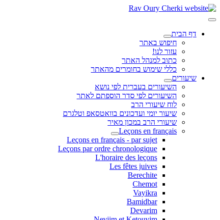
דף הבית
חיפוש באתר
עזור לנו!
כתוב למנהל האתר
כללי שימוש בחומרים מהאתר
שיעורים
השיעורים בעברית לפי נושא
השיעורים לפי סדר הוספתם לאתר
לוח שיעורי הרב
שיעור יומי ועדכונים בוואטסאפ וטלגרם
שיעורי הרב במכון מאיר
Leçons en français
Leçons en français - par sujet
Leçons par ordre chronologique
L'horaire des leçons
Les fêtes juives
Berechite
Chemot
Vayikra
Bamidbar
Devarim
Neviim et Ketouvim