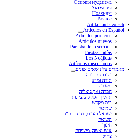
Основы иудаизма
Актуалия
Ноахиды
Разное
Artikel auf deutsch
Artículos en Español
Artículos por tema
Artículos nuevos
Parashá de la semana
Fiestas Judías
Los Noájidas
Artículos misceláneos
מאמרים על נושאים שונים
יסודות התורה
תורה ומדע
תשובה
חברה ואקטואליה
תהליך הגאולה, ציונות
בית מקדש
שמיטה
ישראל והגוים, בני נח, ע"ז
השואה
חינוך
איש ואשה, משפחה
צחוק