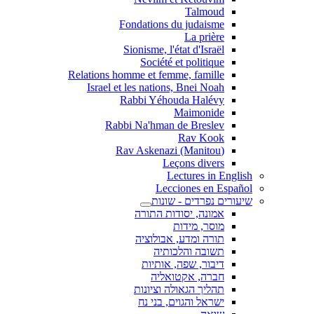
Talmoud
Fondations du judaisme
La prière
Sionisme, l'état d'Israël
Société et politique
Relations homme et femme, famille
Israel et les nations, Bnei Noah
Rabbi Yéhouda Halévy
Maimonide
Rabbi Na'hman de Breslev
Rav Kook
(Rav Askenazi (Manitou
Leçons divers
Lectures in English
Lecciones en Español
שיעורים נפרדים - שונות
אמונה, יסודות התורה
מוסר, מידות
תורה ומדע, אבולוציה
תשובה והלכותיה
דיבור, שפה, אותיות
חברה, אקטואליה
תהליך הגאולה וציונות
ישראל והגוים, בני נח