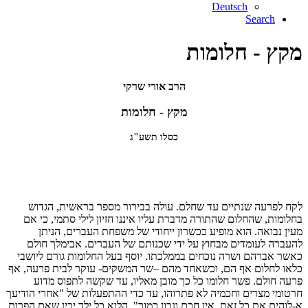
Deutsch
Search
מקץ - חלומות
הרב אורי שרקי
מקץ - חלומות
כסלו תשע"ג
לקח לפרעה שנתיים עד שחלם. עולה בבירור מספר בראשית, הגדוש
בחלומות, שהחלום שהתורה מדברת עליו איננו חזיון לילי סתמי, כי אם
מעין נבואה. הוא מופיע ככשרון ייחודי של משפחת העברים, הניתן
להעברה לעומדים מבחוץ על ידי שכנותם של העברים. אבימלך חולם
כאשר אברהם ושרה נוכחים בממלכתו. יוסף בעל החלומות גורם ליושבי
כלאו לחלום אף הם, וכשאחד מהם –שר המשקים- עוקר לבית פרעה, אף
פרעה חולם. פשר חלומו כל כך מובן מאליו, עד שקשה לתפוס מדוע
חרטומי מצרים וחכמיה לא פתרוהו, עד כדי ההתפעלות של "אחרי הודיעך
א-לוהים את כל זאת, אין חכם ונבון כמוך". הלוא כל ילד יבין שאם הפרות