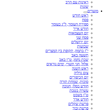
ראינות עם הרב
שונות
מועדים
ראש חודש
פסח
ספירת העומר, ל"ג בעומר
חודש אייר
יום העצמאות
פסח שני
יום ירושלים
שבועות
י"ז בתמוז, תקופת בין המצרים
תשעה באב
שבת נחמו, ט"ו באב
אלול, חגי תשרי, ימים נוראים
ראש השנה
צום גדליה
יום הכיפורים
סוכות, שמחת תורה
חודש כסלו, חנוכה
עשרה בטבת
ט"ו בשבט
חודש אדר
פרשת שקלים
פרשת זכור