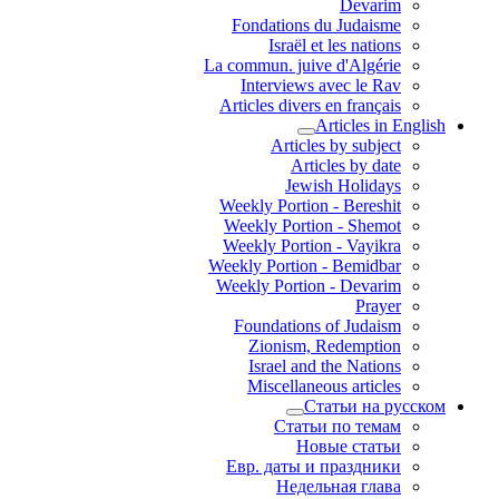
Devarim
Fondations du Judaisme
Israël et les nations
La commun. juive d'Algérie
Interviews avec le Rav
Articles divers en français
Articles in English
Articles by subject
Articles by date
Jewish Holidays
Weekly Portion - Bereshit
Weekly Portion - Shemot
Weekly Portion - Vayikra
Weekly Portion - Bemidbar
Weekly Portion - Devarim
Prayer
Foundations of Judaism
Zionism, Redemption
Israel and the Nations
Miscellaneous articles
Статьи на русском
Статьи по темам
Новые статьи
Евр. даты и праздники
Недельная глава