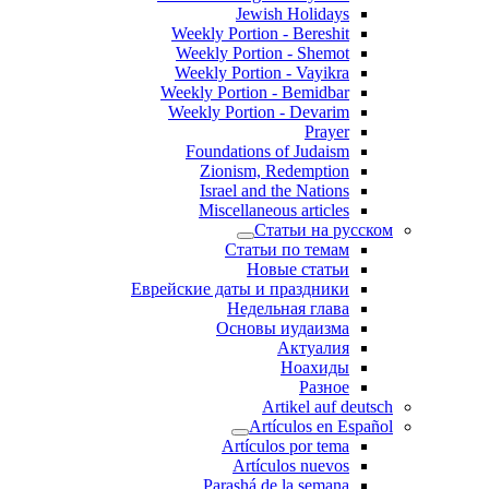
Jewish Holidays
Weekly Portion - Bereshit
Weekly Portion - Shemot
Weekly Portion - Vayikra
Weekly Portion - Bemidbar
Weekly Portion - Devarim
Prayer
Foundations of Judaism
Zionism, Redemption
Israel and the Nations
Miscellaneous articles
Статьи на русском
Статьи по темам
Новые статьи
Еврейские даты и праздники
Недельная глава
Основы иудаизма
Актуалия
Ноахиды
Разное
Artikel auf deutsch
Artículos en Español
Artículos por tema
Artículos nuevos
Parashá de la semana