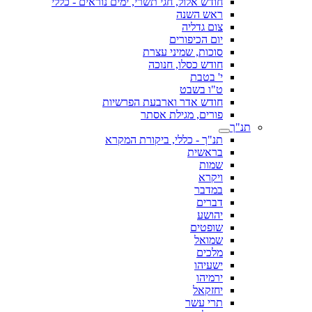
חודש אלול, חגי תשרי, ימים נוראים - כללי
ראש השנה
צום גדליה
יום הכיפורים
סוכות, שמיני עצרת
חודש כסלו, חנוכה
י' בטבת
ט"ו בשבט
חודש אדר וארבעת הפרשיות
פורים, מגילת אסתר
תנ"ך
תנ"ך - כללי, ביקורת המקרא
בראשית
שמות
ויקרא
במדבר
דברים
יהושע
שופטים
שמואל
מלכים
ישעיהו
ירמיהו
יחזקאל
תרי עשר