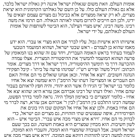
אומות העולם. וזאת משום שגאולת ישראל איננה רק גאולת ישראל בלבד,
אלא גם גאולת העולם כולו. על כן השם של גאולתנו הקדמונית הוא יציאת
מצרים, לא רק יציאה ממצרים אלא כביכול גם מצרים עצמם יוצאים על
ידינו, ולכן הם חייבים לתרום משהו לאותה הגאולה. הם תרמו את משה
רבינו. משה רבינו, 'איש מצרי הצילנו', הוא הביטוי לשותפות של אומות
העולם לגאולתם, על ידי ישראל.
אישיותו היא אישיות גבול. עליו לברר אם הוא מצרי או עברי. הוא ידע
מאמו שהוא בן לעמרם - ראש שבטי ישראל, ושהוא המועמד הטבעי
לעמוד בעתיד בראש האומה העברית, ויחד עם זה שהוא בנו המאומץ של
פרעה ושהוא המועמד להמשיך את ההיסטוריה המצרית. אצלו עמדה
ההכרעה דרך מי תימשך ההיסטוריה, דרך ישראל או דרך מצרים. אומר
הכתוב: 'ויגדל משה' ופירש רש"י: 'שמינהו פרעה על ביתו' - קיבל תפקידי
הנהגה חשובים. 'ויצא אל אחיו'. וכאן אנחנו שואלים מי הם אחיו? האם
הם העברים או המצרים? דעתו של הרמב"ן היא שמשה יצא אל אחיו
כלומר בני ישראל 'כי הגידו לו אשר הוא יהודי, והיה חפץ לראותם בעבור
שהם אחיו'. ואילו דעתו של רבינו אברהם אבן עזרא היא: שהוא יצא אל
אחיו - כלומר 'המצרים כי בארמון המלך היה'. נראה לומר בדרך הפשט,
שמשה רבינו התלבט בין הרמב"ן לבין ר' אברהם אבן עזרא, רצה לברר מי
הם אחיו באמת. ולכן יצא אל אחיו אל המקום שבו היו בונים את
הפירמידות, איפה שנפגשים שתי הזהויות, גם מצרים וגם ישראל, כדי
לבדוק מי הם אחיו. 'וירא איש מצרי מכה איש עברי'. הביטוי איש – הוא
לשון חשיבות. הוא מבחין שמצרים היא באמת חשובה, וגם בכך שעם
ישראל חשוב. אבל העובדה שהמצרי הוא המכה, והעברי הוא המוכה,
גורמת למשה רבינו להזדהות דווקא עם המוכה. 'וירא איש מצרי מכה איש