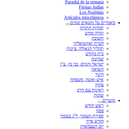
Parashá de la semana
Fiestas Judías
Los Noájidas
Artículos misceláneos
מאמרים על נושאים שונים
יסודות התורה
תורה ומדע
תשובה
חברה ואקטואליה
תהליך הגאולה, ציונות
בית מקדש
שמיטה
ישראל והגוים, בני נח, ע"ז
השואה
חינוך
איש ואשה, משפחה
צחוק
ראינות עם הרב
שונות
מועדים
ראש חודש
פסח
ספירת העומר, ל"ג בעומר
חודש אייר
יום העצמאות