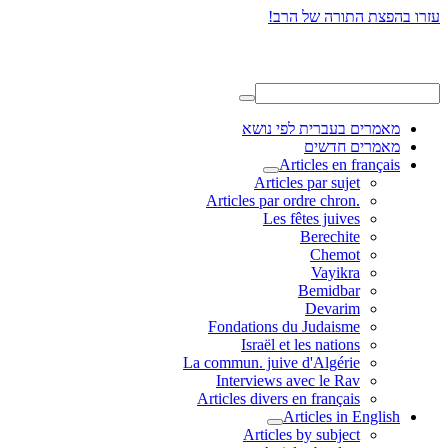
עזרו בהפצת התורה של הרב!
מאמרים בעברית לפי נושא
מאמרים חדשים
Articles en français
Articles par sujet
.Articles par ordre chron
Les fêtes juives
Berechite
Chemot
Vayikra
Bemidbar
Devarim
Fondations du Judaisme
Israël et les nations
La commun. juive d'Algérie
Interviews avec le Rav
Articles divers en français
Articles in English
Articles by subject