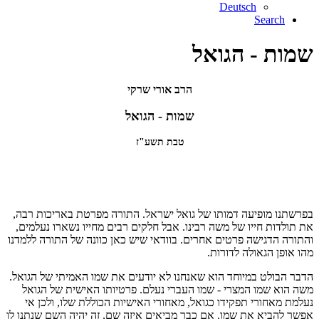
Deutsch
Search
שמות - הגואל
הרב אורי שרקי
שמות - הגואל
טבת תשע"ז
בפרשתנו מופיעה דמותו של גואל ישראל. התורה מפרטת באריכות רבה,
את תולדות חייו של משה רבינו. אבל חלקים רבים מחייו נשארו נעלמים,
והתורה הדגישה פרטים אחרים. בוודאי שיש כאן כוונה של התורה ללמדנו
מהו אופן הגאולה לדורות.
הדבר הבולט במיוחד הוא שאנחנו לא יודעים את שמו האמיתי של הגואל.
משה הוא שמו המצרי - שמו העברי נעלם. פרטיותו האישית של הגואל
נעלמת מאחורי תפקידו כגואל, מאחורי האישיות הכוללת שלו, ולכן אי
אפשר להביא את שמו. אם כבר מביאים איזה שם, זה יהיה השם שנתנו לו