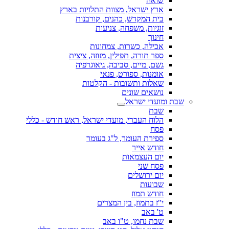
שואה
ארץ ישראל, מצוות התלויות בארץ
בית המקדש, כהנים, קורבנות
זוגיות, משפחה, צניעות
חינוך
אכילה, כשרות, צמחונות
ספר תורה, תפילין, מזוזה, ציצית
גשם, מיים, סביבה, גיאוגרפיה
אומנות, ספורט, פנאי
שאלות ותשובות - הקלטות
נושאים שונים
שבת ומועדי ישראל
שבת
הלוח העברי, מועדי ישראל, ראש חודש - כללי
פסח
ספירת העומר, ל"ג בעומר
חודש אייר
יום העצמאות
פסח שני
יום ירושלים
שבועות
חודש תמוז
י"ז בתמוז, בין המצרים
ט' באב
שבת נחמו, ט"ו באב