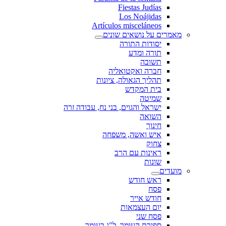
Fiestas Judías
Los Noájidas
Artículos misceláneos
מאמרים על נושאים שונים
יסודות התורה
תורה ומדע
תשובה
חברה ואקטואליה
תהליך הגאולה, ציונות
בית המקדש
שמיטה
ישראל והגוים, בני נח, עבודה זרה
השואה
חינוך
איש ואשה, משפחה
צחוק
ראינות עם הרב
שונות
מועדים
ראש חודש
פסח
חודש אייר
יום העצמאות
פסח שני
ספירת העומר, ל"ג בעומר