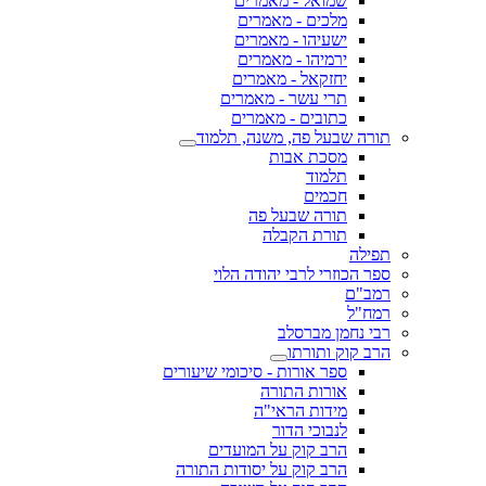
שמואל - מאמרים
מלכים - מאמרים
ישעיהו - מאמרים
ירמיהו - מאמרים
יחזקאל - מאמרים
תרי עשר - מאמרים
כתובים - מאמרים
תורה שבעל פה, משנה, תלמוד
מסכת אבות
תלמוד
חכמים
תורה שבעל פה
תורת הקבלה
תפילה
ספר הכוזרי לרבי יהודה הלוי
רמב"ם
רמח"ל
רבי נחמן מברסלב
הרב קוק ותורתו
ספר אורות - סיכומי שיעורים
אורות התורה
מידות הראי"ה
לנבוכי הדור
הרב קוק על המועדים
הרב קוק על יסודות התורה