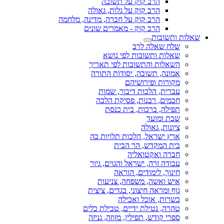
הרב קוק על תשובה
הרב קוק על גלות, גאולה
הרב קוק על חברה, מדינה, מלחמה
הרב קוק - מאמרים שונים
שאלות ותשובות
שלח שאלה לרב
שאלות ותשובות לפי נושא
השאלות והתשובות לפי תאריך
אמונה, תשובה, יסודות התורה
מקורות ופירושיהם
עברית, הלכות דיבור, שמות
חכמים, רבנות, פסיקת הלכה
תפילה, ברכות, בית כנסת
שבת ומועד
ציונות, גאולה
ארץ ישראל, הלכות תלויות בה
בית המקדש, הר הבית
חברה ואקטואליה
עבודה זרה, ישראל והגוים, גיור
חינוך, לימודים, הוראה
איש ואשה, משפחה, צניעות
גוף ומראה חיצוני, בגדים, ציצית
כשרות, אוכל ואכילה
טהרה, נטילת ידיים, טבילת כלים
ספרי קודש, תפילין, מזוזה, גניזה