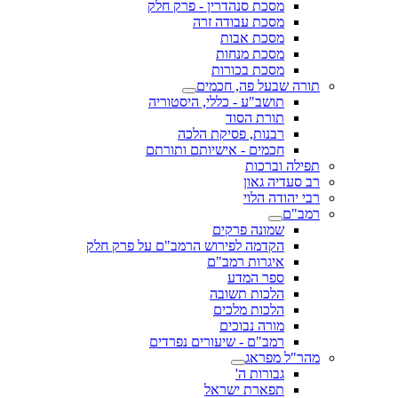
מסכת סנהדרין - פרק חלק
מסכת עבודה זרה
מסכת אבות
מסכת מנחות
מסכת בכורות
תורה שבעל פה, חכמים
תושב"ע - כללי, היסטוריה
תורת הסוד
רבנות, פסיקת הלכה
חכמים - אישיותם ותורתם
תפילה וברכות
רב סעדיה גאון
רבי יהודה הלוי
רמב"ם
שמונה פרקים
הקדמה לפירוש הרמב"ם על פרק חלק
איגרות רמב"ם
ספר המדע
הלכות תשובה
הלכות מלכים
מורה נבוכים
רמב"ם - שיעורים נפרדים
מהר"ל מפראג
גבורות ה'
תפארת ישראל