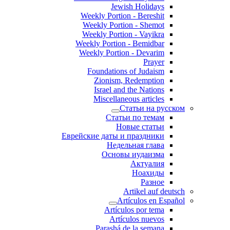
Jewish Holidays
Weekly Portion - Bereshit
Weekly Portion - Shemot
Weekly Portion - Vayikra
Weekly Portion - Bemidbar
Weekly Portion - Devarim
Prayer
Foundations of Judaism
Zionism, Redemption
Israel and the Nations
Miscellaneous articles
Статьи на русском
Статьи по темам
Новые статьи
Еврейские даты и праздники
Недельная глава
Основы иудаизма
Актуалия
Ноахиды
Разное
Artikel auf deutsch
Artículos en Español
Artículos por tema
Artículos nuevos
Parashá de la semana