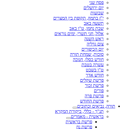
פסח שני
יום ירושלים
שבועות
י"ז בתמוז, תקופת בין המצרים
תשעה באב
שבת נחמו, ט"ו באב
אלול, חגי תשרי, ימים נוראים
ראש השנה
צום גדליה
יום הכיפורים
סוכות, שמחת תורה
חודש כסלו, חנוכה
עשרה בטבת
ט"ו בשבט
חודש אדר
פרשת שקלים
פרשת זכור
פורים
פרשת פרה
פרשת החודש
תורה, נביאים וכתובים
תנ"ך - כללי, ביקורת המקרא
בראשית - מאמרים
פרשת בראשית
פרשת נח