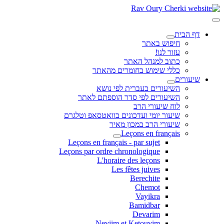
דף הבית
חיפוש באתר
עזור לנו!
כתוב למנהל האתר
כללי שימוש בחומרים מהאתר
שיעורים
השיעורים בעברית לפי נושא
השיעורים לפי סדר הוספתם לאתר
לוח שיעורי הרב
שיעור יומי ועדכונים בוואטסאפ וטלגרם
שיעורי הרב במכון מאיר
Leçons en français
Leçons en français - par sujet
Leçons par ordre chronologique
L'horaire des leçons
Les fêtes juives
Berechite
Chemot
Vayikra
Bamidbar
Devarim
Neviim et Ketouvim