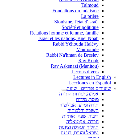
Talmoud
Fondations du judaisme
La prière
Sionisme, l'état d'Israël
Société et politique
Relations homme et femme, famille
Israel et les nations, Bnei Noah
Rabbi Yéhouda Halévy
Maimonide
Rabbi Na'hman de Breslev
Rav Kook
(Rav Askenazi (Manitou
Leçons divers
Lectures in English
Lecciones en Español
שיעורים נפרדים - שונות
אמונה, יסודות התורה
מוסר, מידות
תורה ומדע, אבולוציה
תשובה והלכותיה
דיבור, שפה, אותיות
חברה, אקטואליה
תהליך הגאולה וציונות
ישראל והגוים, בני נח