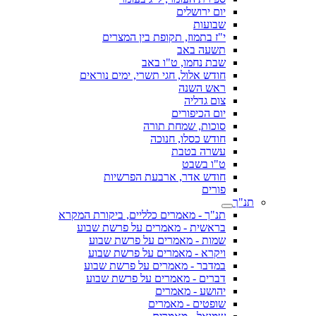
יום ירושלים
שבועות
י"ז בתמוז, תקופת בין המצרים
תשעה באב
שבת נחמו, ט"ו באב
חודש אלול, חגי תשרי, ימים נוראים
ראש השנה
צום גדליה
יום הכיפורים
סוכות, שמחת תורה
חודש כסלו, חנוכה
עשרה בטבת
ט"ו בשבט
חודש אדר, ארבעת הפרשיות
פורים
תנ"ך
תנ"ך - מאמרים כלליים, ביקורת המקרא
בראשית - מאמרים על פרשת שבוע
שמות - מאמרים על פרשת שבוע
ויקרא - מאמרים על פרשת שבוע
במדבר - מאמרים על פרשת שבוע
דברים - מאמרים על פרשת שבוע
יהושע - מאמרים
שופטים - מאמרים