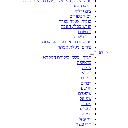
חודש אלול, חגי תשרי, ימים נוראים - כללי
ראש השנה
צום גדליה
יום הכיפורים
סוכות, שמיני עצרת
חודש כסלו, חנוכה
י' בטבת
ט"ו בשבט
חודש אדר וארבעת הפרשיות
פורים, מגילת אסתר
תנ"ך
תנ"ך - כללי, ביקורת המקרא
בראשית
שמות
ויקרא
במדבר
דברים
יהושע
שופטים
שמואל
מלכים
ישעיהו
ירמיהו
יחזקאל
תרי עשר