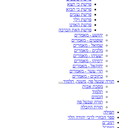
פרשת כי תצא
פרשת כי תבוא
פרשת נצבים
פרשת וילך
פרשת האזינו
פרשת וזאת הברכה
יהושע - מאמרים
שופטים - מאמרים
שמואל - מאמרים
מלכים - מאמרים
ישעיהו - מאמרים
ירמיהו - מאמרים
יחזקאל - מאמרים
תרי עשר - מאמרים
כתובים - מאמרים
תורה שבעל פה, משנה, תלמוד
מסכת אבות
תלמוד
חכמים
תורה שבעל פה
תורת הקבלה
תפילה
ספר הכוזרי לרבי יהודה הלוי
רמב"ם
רמח"ל