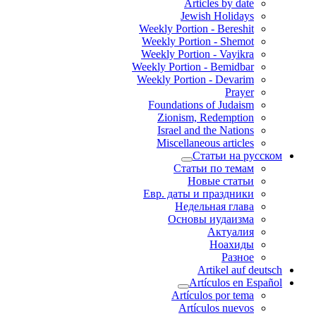
Articles by date
Jewish Holidays
Weekly Portion - Bereshit
Weekly Portion - Shemot
Weekly Portion - Vayikra
Weekly Portion - Bemidbar
Weekly Portion - Devarim
Prayer
Foundations of Judaism
Zionism, Redemption
Israel and the Nations
Miscellaneous articles
Статьи на русском
Статьи по темам
Новые статьи
Евр. даты и праздники
Недельная глава
Основы иудаизма
Актуалия
Ноахиды
Разное
Artikel auf deutsch
Artículos en Español
Artículos por tema
Artículos nuevos