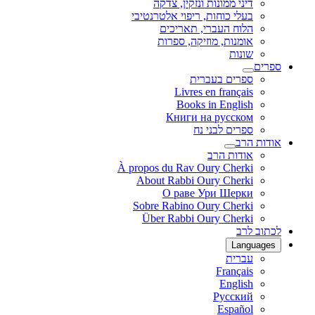
דיני ממונות ונזקין, צדקה
בעלי כוחות, ריפוי אלטרנטיבי
הלוח העברי, תאריכים
אומנות, מוזיקה, ספרות
שונות
ספרים
ספרים בעברית
Livres en français
Books in English
Книги на русском
ספרים לבני נח
אודות הרב
אודות הרב
À propos du Rav Oury Cherki
About Rabbi Oury Cherki
О раве Ури Шерки
Sobre Rabino Oury Cherki
Über Rabbi Oury Cherki
לכתוב לרב
Languages
עברית
Français
English
Русский
Español