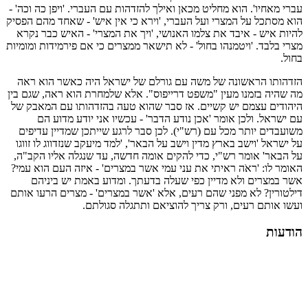
עברי מאחיו'. הוא מחליט מכאן ואילך להזדהות עם העברי. 'ויפן כה וכה' -
הוא מסתכל על המצרי ועל העברי, 'וירא כי אין איש' - שאחד מהם הפסיק
להיות איש - איבד את צלמו האנושי, 'ויך את המצרי' - האיש כבר נקרא
מצרי בלבד. 'ויטמנהו בחול' - לא תישאר ממצרים כי אם פירמידות ומומיות
בחול.
הזדהותו הראשונה של משה עם גורלם של ישראל היה כאשר הוא ראה
מה שהיה בזמנו מעין "משפט דרייפוס". אלא שלמחרת הוא ראה, שגם בין
היהודים עצמם יש קשיים. אז סבר שהוא טעה בהזדהותו עם המאבק של
עם ישראל. ולכן אומר 'אכן נודע הדבר' - עכשיו אני יודע מדוע הם
משועבדים יותר מכל עם (רש"י). לכן סבר לרגע שייתכן שמדיין עדיפים
על ישראל 'וישב בארץ מדין וישב על הבאר', 'למד מיעקב שנזדווג לו זווגו
על הבאר' אומר רש"י, כדי להקים אומה חדשה, עד שנגלה אליו הקב"ה,
האומר לו: 'ראֹה ראיתי את עני עמי אשר במצרים' - איזה העם הוא עמי?
אשר במצרים ולא מדיין כפי שעלה בדעתך. ומדוע באמת יש ביניהם
דילטורין? לא מפני שהם רעים, אלא 'אשר במצרים' - מצרים הרעו אותם
ועשו אותם רעים, ורק צריך להוציאם ותתגלה סגולתם.
הודעות