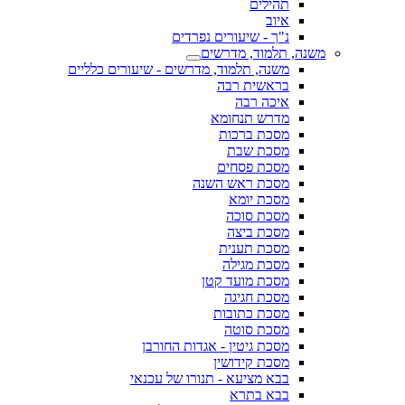
תהילים
איוב
נ"ך - שיעורים נפרדים
משנה, תלמוד, מדרשים
משנה, תלמוד, מדרשים - שיעורים כלליים
בראשית רבה
איכה רבה
מדרש תנחומא
מסכת ברכות
מסכת שבת
מסכת פסחים
מסכת ראש השנה
מסכת יומא
מסכת סוכה
מסכת ביצה
מסכת תענית
מסכת מגילה
מסכת מועד קטן
מסכת חגיגה
מסכת כתובות
מסכת סוטה
מסכת גיטין - אגדות החורבן
מסכת קידושין
בבא מציעא - תנורו של עכנאי
בבא בתרא