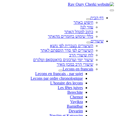
דף הבית
חיפוש באתר
עזור לנו!
כתוב למנהל האתר
כללי שימוש בחומרים מהאתר
שיעורים
השיעורים בעברית לפי נושא
השיעורים לפי סדר הוספתם לאתר
לוח שיעורי הרב
שיעור יומי ועדכונים בוואטסאפ וטלגרם
שיעורי הרב במכון מאיר
Leçons en français
Leçons en français - par sujet
Leçons par ordre chronologique
L'horaire des leçons
Les fêtes juives
Berechite
Chemot
Vayikra
Bamidbar
Devarim
Neviim et Ketouvim