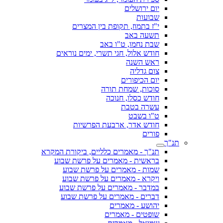
יום ירושלים
שבועות
י"ז בתמוז, תקופת בין המצרים
תשעה באב
שבת נחמו, ט"ו באב
חודש אלול, חגי תשרי, ימים נוראים
ראש השנה
צום גדליה
יום הכיפורים
סוכות, שמחת תורה
חודש כסלו, חנוכה
עשרה בטבת
ט"ו בשבט
חודש אדר, ארבעת הפרשיות
פורים
תנ"ך
תנ"ך - מאמרים כלליים, ביקורת המקרא
בראשית - מאמרים על פרשת שבוע
שמות - מאמרים על פרשת שבוע
ויקרא - מאמרים על פרשת שבוע
במדבר - מאמרים על פרשת שבוע
דברים - מאמרים על פרשת שבוע
יהושע - מאמרים
שופטים - מאמרים