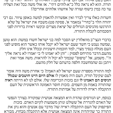
תורה. הוא לא נראה כלל כ"א-לוהים דתי". אז אולי משה בכל זאת הצליח
עד כה במין כישוף ועזרה של איזשהו אלוהים אחרים?!
חשדות כאלו צריך לברר ואין אפשרות להאמין למשה באופן עיוור. גם רבי
יהודה הלוי ב"כוזרי" (מאמר א', פסקה פט) משבח את ישראל על שלא
התרגשו מהניסים הגדולים של יציאת מצרים ובקשו ראיות ברורות לפני
הסכמתם לקבלת התורה.
בדברי הנצי"ב מוואלוז'ין יש הסבר למה בני ישראל חשדו במשה: הוא טוען
,שמשה נענש כי חשד שעם ישראל לא יקבל אותו כאשר הוא מופיע לפני
העם מגולח כנסיך מצרי, למד חוכמות חיצוניות ובכלל אינו חלק
מהעם.הדבר מתייחס לפסוק : "והן לא יאמינו לי כי יאמרו לא נראה אליך
ה'". משמע, אל "טיפוס" שכמוך לא יכול ה' להראות. משה אמר זאת
ויתכן גם שהמחשבה חלפה בדעתם של חלק מהעם.
למה התורה מספרת שעם ישראל לא האמין? כי אחרת משה היה אומר
לעם שקיבל תורה, העם היה מאמין לו
אולם היום היינו חושבים שבגלל
הניסים הם האמינו לו
וגם בזכות הכריזמה שלו. אולם לנו לא הייתה
ראיה
שהתורה באמת מן השמים. בזכות חוסר האמונה הראשונית של העם
התקבלה ראייה לדורות על אמיתות התורה.
בנוסף, יש הגורסים שהדת היא המצאה אנושית שמקורה בצורך הנפשי
של האדם להגדרת אל ששולט ונותן משמעות לקיום האדם. בזכות
הפיקפוק של העם התקבלה ראייה שה' מדבר עם אנשים והוא נתן את
התורה כך שהיהדות אינה המצאה אנושית אלא התקבלה מבחוץ, מבורא