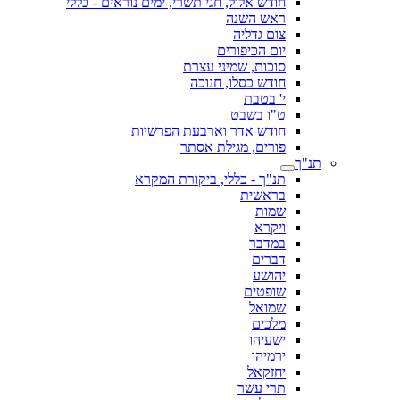
חודש אלול, חגי תשרי, ימים נוראים - כללי
ראש השנה
צום גדליה
יום הכיפורים
סוכות, שמיני עצרת
חודש כסלו, חנוכה
י' בטבת
ט"ו בשבט
חודש אדר וארבעת הפרשיות
פורים, מגילת אסתר
תנ"ך
תנ"ך - כללי, ביקורת המקרא
בראשית
שמות
ויקרא
במדבר
דברים
יהושע
שופטים
שמואל
מלכים
ישעיהו
ירמיהו
יחזקאל
תרי עשר