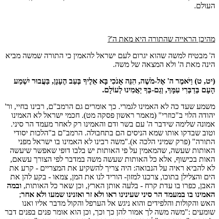
העולם.
מהיכן הראייה שהתורה היא מאת ה'?
ה' מבטיח למשה שהוא יגרום לעם ישראל להאמין כי התורה שמשה מביא
הינה מאת ה' ולא המצאה של משה.
(יט, ט) וַיֹּאמֶר ה' אֶל-מֹשֶׁה, הִנֵּה אָנֹכִי בָּא אֵלֶיךָ בְּעַב הֶעָנָן, בַּעֲבוּר יִשְׁמַע
הָעָם בְּדַבְּרִי עִמָּךְ, וְגַם-בְּךָ יַאֲמִינוּ לְעוֹלָם.
משמע שעד כה לא האמינו לגמרי. כך אומרים גם הרמב"ם, רבינו בחיי, ור'
יהודה הלוי ב"כוזרי" (מאמר ראשון פסקה מט). חכמי ישראל לא האמינו
אמונה שלימה שידבר ה' עם בשר ודם והאמינו רק לאחר מעמד הר סיני.
וטוב שבדקו אותו שמא הניסים הם בתחבולה. הרמב"ם ב"הלכות יסודי
התורה" (פרק שמיני הלכה א)."משה רבינו לא האמינו בו ישראל מפני
האותות שעשה, שהמאמין על פי האותות יש בלבו דופי שאפשר שיעשה
האות בכישוף, אלא כל האותות שעשה משה במדבר לפי הצורך עשאם,
לא להביא ראיה על הנבואה: היה צריך להשקיע את המצריים - קרע את
הים והצלילן בתוכו, צרכנו למזון- הוריד לנו את המן, צמאו - בקע להן את
האבן, כפרו בו עדת קרח - בלעה אותן הארץ, וכן שאר כל האותות,
ובמה
האמינו בו במעמד הר סיני שעינינו ראו ולא זר ואזנינו שמעו ולא אחר
;
האש והקולות והלפידים והוא ניגש אל הערפל והקול מדבר אליו ואנו
שומעים :"משה משה לך אמור להן כך וכך, וכן הוא אומר פנים בפנים דבר