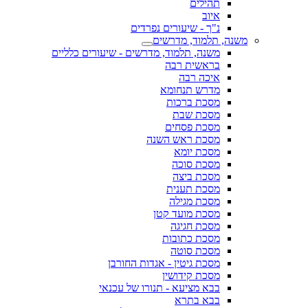
תהילים
איוב
נ"ך - שיעורים נפרדים
משנה, תלמוד, מדרשים
משנה, תלמוד, מדרשים - שיעורים כלליים
בראשית רבה
איכה רבה
מדרש תנחומא
מסכת ברכות
מסכת שבת
מסכת פסחים
מסכת ראש השנה
מסכת יומא
מסכת סוכה
מסכת ביצה
מסכת תענית
מסכת מגילה
מסכת מועד קטן
מסכת חגיגה
מסכת כתובות
מסכת סוטה
מסכת גיטין - אגדות החורבן
מסכת קידושין
בבא מציעא - תנורו של עכנאי
בבא בתרא