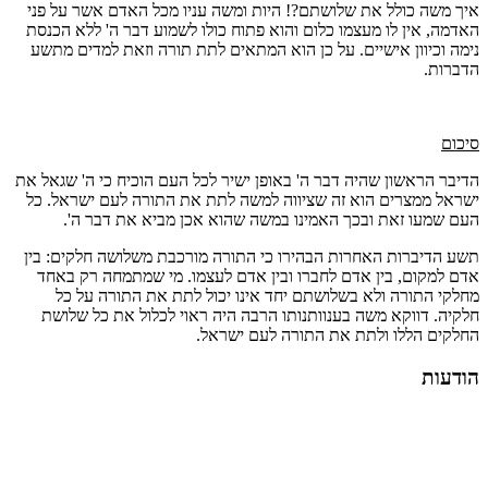
איך משה כולל את שלושתם?! היות ומשה עניו מכל האדם אשר על פני
האדמה, אין לו מעצמו כלום והוא פתוח כולו לשמוע דבר ה' ללא הכנסת
נימה וכיוון אישיים. על כן הוא המתאים לתת תורה וזאת למדים מתשע
הדברות.
סיכום
הדיבר הראשון שהיה דבר ה' באופן ישיר לכל העם הוכיח כי ה' שגאל את
ישראל ממצרים הוא זה שציווה למשה לתת את התורה לעם ישראל. כל
העם שמעו זאת ובכך האמינו במשה שהוא אכן מביא את דבר ה'.
תשע הדיברות האחרות הבהירו כי התורה מורכבת משלושה חלקים: בין
אדם למקום, בין אדם לחברו ובין אדם לעצמו. מי שמתמחה רק באחד
מחלקי התורה ולא בשלושתם יחד אינו יכול לתת את התורה על כל
חלקיה. דווקא משה בענוותנותו הרבה היה ראוי לכלול את כל שלושת
החלקים הללו ולתת את התורה לעם ישראל.
הודעות