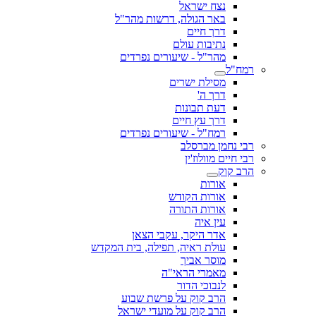
נצח ישראל
באר הגולה, דרשות מהר"ל
דרך חיים
נתיבות עולם
מהר"ל - שיעורים נפרדים
רמח"ל
מסילת ישרים
דרך ה'
דעת תבונות
דרך עץ חיים
רמח"ל - שיעורים נפרדים
רבי נחמן מברסלב
רבי חיים מוולוז'ין
הרב קוק
אורות
אורות הקודש
אורות התורה
עין איה
אדר היקר, עקבי הצאן
עולת ראיה, תפילה, בית המקדש
מוסר אביך
מאמרי הראי"ה
לנבוכי הדור
הרב קוק על פרשת שבוע
הרב קוק על מועדי ישראל