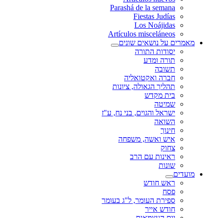
Parashá de la semana
Fiestas Judías
Los Noájidas
Artículos misceláneos
מאמרים על נושאים שונים
יסודות התורה
תורה ומדע
תשובה
חברה ואקטואליה
תהליך הגאולה, ציונות
בית מקדש
שמיטה
ישראל והגוים, בני נח, ע"ז
השואה
חינוך
איש ואשה, משפחה
צחוק
ראינות עם הרב
שונות
מועדים
ראש חודש
פסח
ספירת העומר, ל"ג בעומר
חודש אייר
יום העצמאות