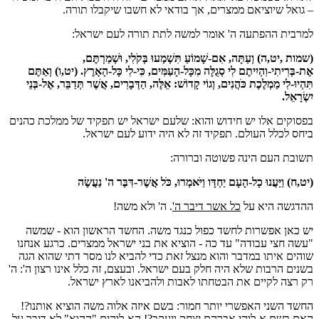
– גואל שיוציאם ממצרים, אך בודאי לא חשבו שיקבלו תורה.
למרבית ההפתעה ה' אומר למשה לתת תורה לעם ישראל:
(שמות ,יט,ה) וְעַתָּה, אִם-שָׁמוֹעַ תִּשְׁמְעוּ בְּקֹלִי, וּשְׁמַרְתֶּם,
אֶת-בְּרִיתִי-וִהְיִיתֶם לִי סְגֻלָּה מִכָּל-הָעַמִּים, כִּי-לִי כָּל-הָאָרֶץ. (יט,ו) וְאַתֶּם
תִּהְיוּ-לִי מַמְלֶכֶת כֹּהֲנִים, וְגוֹי קָדוֹשׁ: אֵלֶּה, הַדְּבָרִים, אֲשֶׁר תְּדַבֵּר, אֶל-בְּנֵי
יִשְׂרָאֵל.
בפסוקים אלו יש חידוש והוא: שלעם ישראל יש תפקיד של ממלכת כהנים
ביחס לכלל העולם. תפקיד זה לא היה ידוע לעם ישראל.
תשובת העם הינה פשוטה וברורה:
(יט,ח) וַיַּעֲנוּ כָל-הָעָם יַחְדָּו וַיֹּאמְרוּ, כֹּל אֲשֶׁר-דִּבֶּר ה' נַעֲשֶׂה
ההדגשה היא על
כל אשר דיבר ה'
. ה' ולא משה!
יש כאן אפשרות לחשד כפול כנגד משה. החשד הראשון הוא - שמשה
"עשה חצי עבודה" עד כה - הוציא את בני ישראל ממצרים. כרגע אנחנו
שוהים איתו במדבר והוא מנצל זאת כדי להביא לנו מסר דתי שהוא הגה
בשנים הרבות שלא היה חלק בעם ישראל. ובעצם, זה כלל אינו רצון ה': ה'
רק רצה לקיים את הבטחתו לאבות ולהביאנו לארץ ישראל.
החשד השני האפשרי יותר חמור: בשם איזה אלוה משה הוציא אותנו?!
האם בשם א-לוהי אברהם יצחק ויעקב?! הא-לוהים "ההוא" לא דיבר על