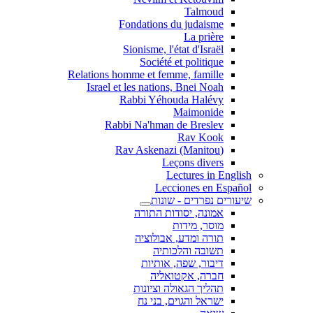
Talmoud
Fondations du judaisme
La prière
Sionisme, l'état d'Israël
Société et politique
Relations homme et femme, famille
Israel et les nations, Bnei Noah
Rabbi Yéhouda Halévy
Maimonide
Rabbi Na'hman de Breslev
Rav Kook
(Rav Askenazi (Manitou
Leçons divers
Lectures in English
Lecciones en Español
שיעורים נפרדים - שונות
אמונה, יסודות התורה
מוסר, מידות
תורה ומדע, אבולוציה
תשובה והלכותיה
דיבור, שפה, אותיות
חברה, אקטואליה
תהליך הגאולה וציונות
ישראל והגוים, בני נח