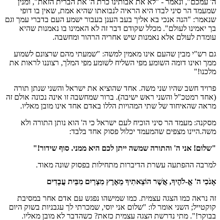
ה' עמכם", ונאמר - "לא את אבותינו כרת ה' את הברית הזאת", ומנין
שמעמד הר סיני לבדו היא הראיה לנבואתו שהיא אמת, שאין בו דופי
שנאמר: "הנה אנכי בא אליך בעב הענן בעבור ישמע העם בדברי עמך וגם
בך יאמינו לעולם". מכלל שקודם דבר זה לא האמינו בו נאמנות שהיא
עומדת לעולם אלא נאמנות שיש אחריה הרהור ומחשבה.
גם רש"י מבין שהעם אינו מאמין למשה: "שמעתי מהם שרצונם לשמוע
ממך ואינו דומה השומע מפי השליח לשומע מפי המלך, רצוננו לראות את
מלכנו!"
פרויד חשב שהיו שני משה. אחד שהוציא את ישראל והשני שנתן תורה
(אחד רמטכ"ל והשני ראש ישיבה). ברור שמחשבה זו אינה נכונה אולם זה
מראה שהאיחוד של שתי המהויות הללו באדם אחד אינו מובן מאליו.
מסקנה: מעמד הר סיני הוכיח לעם ישראל כי ה' הוא נותן התורה ולא
משה.היינו מצפים שהמעמד יכלול פסוק אחד בלבד:
"שלום! אני ה' והתורה שמשה ייתן לכם היא ממני. סוף שידור!"
למרבה ההפתעה עשרת הדיברות מתחילות בפסוק שונה מאוד.
אָנֹכִי ה' אֱ-לֹהֶיךָ, אֲשֶׁר הוֹצֵאתִיךָ מֵאֶרֶץ מִצְרַיִם מִבֵּית עֲבָדִים
זה נראה כמו הצגה עצמית. כמו שמישהו נפגש עם אדם אחר במסיבת
קוקטייל; השני אומר לו: "שלום אני יוסי, שמכרתי לך עגבניות בשוק היום
בבוקר!". מתי נדרשת הצגה עצמית כזאת? כשהדבר לא מובן מאליו.