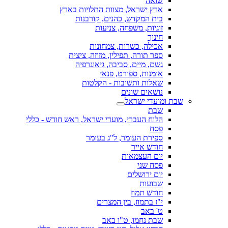
שואה
ארץ ישראל, מצוות התלויות בארץ
בית המקדש, כהנים, קורבנות
זוגיות, משפחה, צניעות
חינוך
אכילה, כשרות, צמחונות
ספר תורה, תפילין, מזוזה, ציצית
גשם, מיים, סביבה, גיאוגרפיה
אומנות, ספורט, פנאי
שאלות ותשובות - הקלטות
נושאים שונים
שבת ומועדי ישראל
שבת
הלוח העברי, מועדי ישראל, ראש חודש - כללי
פסח
ספירת העומר, ל"ג בעומר
חודש אייר
יום העצמאות
פסח שני
יום ירושלים
שבועות
חודש תמוז
י"ז בתמוז, בין המצרים
ט' באב
שבת נחמו, ט"ו באב