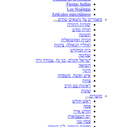
Fiestas Judías
Los Noájidas
Artículos misceláneos
מאמרים על נושאים שונים
יסודות התורה
תורה ומדע
תשובה
חברה ואקטואליה
תהליך הגאולה, ציונות
בית המקדש
שמיטה
ישראל והגוים, בני נח, עבודה זרה
השואה
חינוך
איש ואשה, משפחה
צחוק
ראינות עם הרב
שונות
מועדים
ראש חודש
פסח
חודש אייר
יום העצמאות
פסח שני
ספירת העומר, ל"ג בעומר