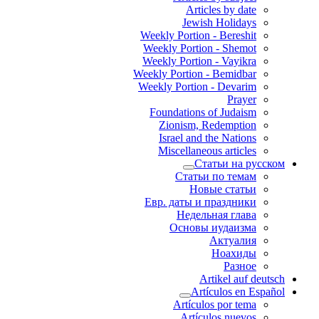
Articles by date
Jewish Holidays
Weekly Portion - Bereshit
Weekly Portion - Shemot
Weekly Portion - Vayikra
Weekly Portion - Bemidbar
Weekly Portion - Devarim
Prayer
Foundations of Judaism
Zionism, Redemption
Israel and the Nations
Miscellaneous articles
Статьи на русском
Статьи по темам
Новые статьи
Евр. даты и праздники
Недельная глава
Основы иудаизма
Актуалия
Ноахиды
Разное
Artikel auf deutsch
Artículos en Español
Artículos por tema
Artículos nuevos