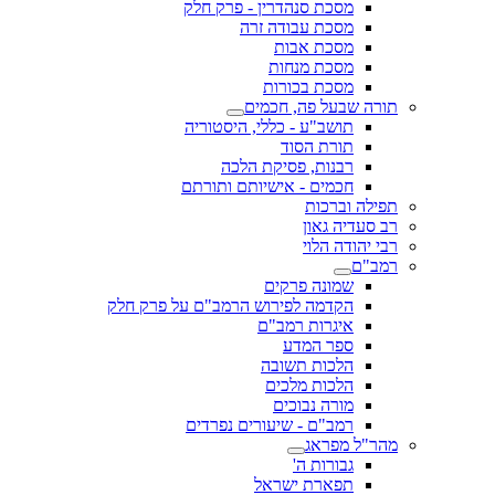
מסכת סנהדרין - פרק חלק
מסכת עבודה זרה
מסכת אבות
מסכת מנחות
מסכת בכורות
תורה שבעל פה, חכמים
תושב"ע - כללי, היסטוריה
תורת הסוד
רבנות, פסיקת הלכה
חכמים - אישיותם ותורתם
תפילה וברכות
רב סעדיה גאון
רבי יהודה הלוי
רמב"ם
שמונה פרקים
הקדמה לפירוש הרמב"ם על פרק חלק
איגרות רמב"ם
ספר המדע
הלכות תשובה
הלכות מלכים
מורה נבוכים
רמב"ם - שיעורים נפרדים
מהר"ל מפראג
גבורות ה'
תפארת ישראל