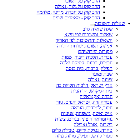
הרב קוק על תשובה
הרב קוק על גלות, גאולה
הרב קוק על חברה, מדינה, מלחמה
הרב קוק - מאמרים שונים
שאלות ותשובות
שלח שאלה לרב
שאלות ותשובות לפי נושא
השאלות והתשובות לפי תאריך
אמונה, תשובה, יסודות התורה
מקורות ופירושיהם
עברית, הלכות דיבור, שמות
חכמים, רבנות, פסיקת הלכה
תפילה, ברכות, בית כנסת
שבת ומועד
ציונות, גאולה
ארץ ישראל, הלכות תלויות בה
בית המקדש, הר הבית
חברה ואקטואליה
עבודה זרה, ישראל והגוים, גיור
חינוך, לימודים, הוראה
איש ואשה, משפחה, צניעות
גוף ומראה חיצוני, בגדים, ציצית
כשרות, אוכל ואכילה
טהרה, נטילת ידיים, טבילת כלים
ספרי קודש, תפילין, מזוזה, גניזה