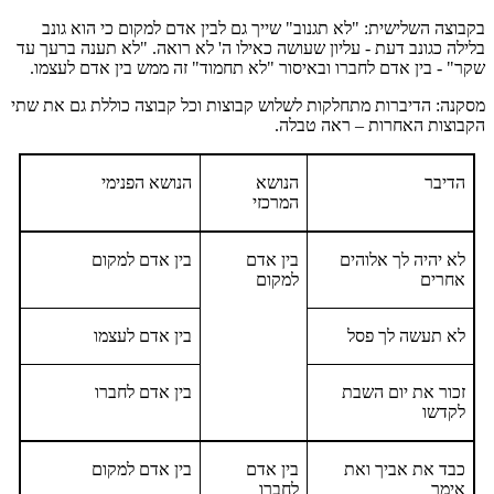
בקבוצה השלישית: "לא תגנוב" שייך גם לבין אדם למקום כי הוא גונב
בלילה כגונב דעת - עליון שעושה כאילו ה' לא רואה. "לא תענה ברעך עד
שקר" - בין אדם לחברו ובאיסור "לא תחמוד" זה ממש בין אדם לעצמו.
מסקנה: הדיברות מתחלקות לשלוש קבוצות וכל קבוצה כוללת גם את שתי
הקבוצות האחרות – ראה טבלה.
הדיבר
הנושא
הנושא הפנימי
המרכזי
לא יהיה לך אלוהים
בין אדם
בין אדם למקום
אחרים
למקום
לא תעשה לך פסל
בין אדם לעצמו
זכור את יום השבת
בין אדם לחברו
לקדשו
כבד את אביך ואת
בין אדם
בין אדם למקום
אימך
לחברו