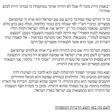
"באמת היית מוכר לי אבל לא זיהיתי אותך בטוקסידו כי בבוקר היית לבוש
אחרת".
כך ה' הודיע שמי שמדבר כרגע עם עם ישראל הוא אותו ה' שהוציאם
ממצרים. כדברי רש"י: לפי שנגלה בים כגבור מלחמה, ונגלה כאן כזקן מלא
רחמים, שנאמר (שמות כד' י'): "ויראו את א-לוהי ישראל ותחת רגליו
כמעשה לבנת הספיר" שזו היתה לפניו בשעת השעבוד (שם) "וכעצם
השמים לטהר", משנגאלו. הואיל ואני משתנה במראות - אל תאמרו שתי
רשויות הן, אנכי הוא אשר הוצאתיך ממצרים ועל הים!
הספק המרכזי היה אם מתן התורה הוא ע"י אותו א-לוהים שהוציאם
ממצרים לשם מתן ארץ ישראל או שמשה המציא דת מדעתו. התשובה
היא בפסוק הראשון של עשרת הדברות: "אנוכי ה'!". כלומר, אני הוצאתי
אתכם ממצרים ואני נותן את התורה.
יוצא מזה שעיקר תפקיד ההתגלות לעם הוא לחבר בין הציונות לדת
ששניהם מגיעים מה'. החילונים בטוחים שמשה הוא הגואל והחרדים
חושבים שמשה הוא נותן התורה. ה' חושב שהוא שניהם. הברית על הארץ
מגלמת בתוכה גם צד נשמתי שהוא התורה. ומובן כי מטרת הצד הנשמתי
של התורה הוא בהמצאות עם ישראל בארץ ישראל.
לשם מה באו תשע הדברות הנוספות?