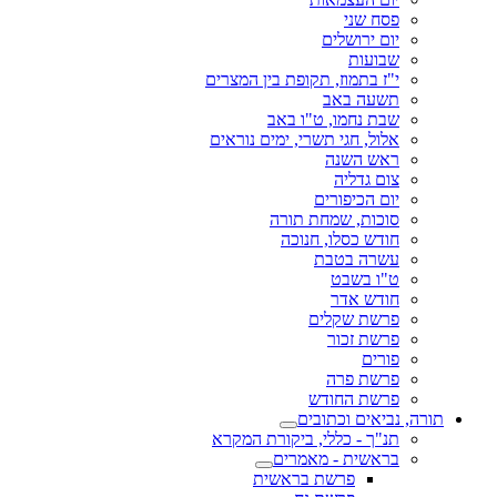
פסח שני
יום ירושלים
שבועות
י"ז בתמוז, תקופת בין המצרים
תשעה באב
שבת נחמו, ט"ו באב
אלול, חגי תשרי, ימים נוראים
ראש השנה
צום גדליה
יום הכיפורים
סוכות, שמחת תורה
חודש כסלו, חנוכה
עשרה בטבת
ט"ו בשבט
חודש אדר
פרשת שקלים
פרשת זכור
פורים
פרשת פרה
פרשת החודש
תורה, נביאים וכתובים
תנ"ך - כללי, ביקורת המקרא
בראשית - מאמרים
פרשת בראשית