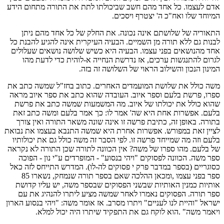
אדם לעצמו. כל אחד מהם חשב שביכולתו לתת את התורה מתחום הידע
המיוחד שלו ואח"כ ה' יצטרף ויסכים.
התאוריה של שלושתם אינה נכונה. את החלק של כל אחד מהם ניתן
לבנות גם ללא תורה מן השמיים. הבעיה העיקרית אינה להגיע להבנת כל
אחד מהנושאים בפני עצמו. הבעיה היא כשיש שלושה נושאים שעלולים
לגרום להתנגשות ערכים, אז נדרשת הנחייה א-לוהית כדי לדעת מהו
המינון הנכון והשילוב הראוי של השלושה זה בזה.
משה כולל את שלושת המועמדים האחרים. כתוב בחז"ל שמשה כתב את
ספרו, פרשת בלעם וספר איוב. העובדה שהוא כתב את ספר איוב מראה
שהוא כולל את יכולתו של איוב. מה המשמעות שמשה כתב את פרשת
בלעם. אפשרות אחת היא שה' אמר לו: כך אמר בלעם ומשה כתב זאת
בתורה. באופן זה, כתיבת פרשה זו אינה שונה משאר התורה ואין צורך
לציין זאת במפורש. אפשרות אחרת היא שמשה התנבא בעצמו את נבואת
בלעם וזה מה שמייחד פרשה זו. לפי הסבר זה משה כולל גם את יכולותיו
של בלעם. מהו ספרו של משה? אין הכוונה לתורה שכן התורה לא נקראה
ספר משה. הכוונה לפסוקים "ויהי בנסוע" - המופרדים ע"י נון - הפוכה
כסוגריים (בספר במדבר פרק י פסוקים לה-לו). המדרש התייחס לזה כאל
ספר בפני עצמו ,ומכאן ההלכה שאם בספר תורה שנמחק, נשארו 85
אותיות כמנין האותיות שבשני הפסוקים שבספר משה, יש עליו קדושת
ספר תורה. הפסוקים נאמרו לאחר שמשה מציע ליתרו להנהיג את עם
ישראל "והיית לנו לעניים" ויתרו מסרב. אז אומר משה: "ויהי בנסוע הארון
ויאמר משה" .הוא לוקח גם את התפקיד שיתרו היה יכול למלא.