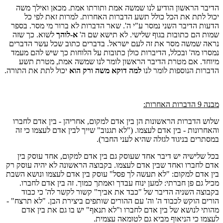
הדיבר הראשון הודיע לנו שמשה אמת ותורתו אמת. מכאן ואילך משה
יכול לתת את הכל כולל תשע הדברות האחרות. למרות זאת לפי כל
הדעות הדיבר השני נמסר ע"י ה'. שאר הדברות לא ברור מי מסר. בספר
שמות הם כתובות בגוף שלישי. לא תישא שם ה'
א-לוהך
לשוא. כך שזה
נראה שמשה מסר את זה לעם ישראל. בדברים כתוב שכל עשר הדברים
נמסרו מה' ובכלל, הדיברות כולן כתובות על הלוחות כך שיש להם מעמד
מיוחד. אם מטרת הדיבר הראשון לומר לנו שמשה אמת, מטרת תשע
הדברות הנוספות לומר לנו
למה דוקא משה ורק הוא
יכול לתת את התורה.
מבנה 9 הדברות האחרות:
שלוש הדברות הראשונות הן בין אדם למקום, אחריהן - בין אדם לחברו
והאחרונות - בין אדם לעצמו. ("לא תגנוב" שייך לבין אדם לעצמו כי זה
במסתרים בניגוד לגזלה שהיא לעני החבר).
בכל שלישיה יש דיבר אחד שעוסק גם בין אדם למקום, אחד עוסק בין
אדם לחברו ואחד שבין אדם לעצמו. בקבוצה הראשונה לא יהיה עוסק רק
בין אדם למקום: "לא תעשה לך פסל" עוסק בין אדם לעצמו ונושא השבת
מכיל גם פן חברתי: למען ינוח עבדך ואמתך כמוך. זה בין אדם לחברו.
בקבוצה השניה הדיבר של "כבד את אביך" קשור לקשר לה' כי כבוד
הורים הוקש לכבוד ה' וה' עם ההורים שותפים ביצירת הבן. "לא תרצח" -
מהותי לנושא של בין אדם לחברו ו"לא תנאף" יש בו גם את בין אדם
לעצמו כי הניאוף מביא גם לטומאה עצמית.