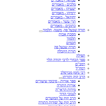
שמואל - מאמרים
מלכים - מאמרים
ישעיהו - מאמרים
ירמיהו - מאמרים
יחזקאל - מאמרים
תרי עשר - מאמרים
כתובים - מאמרים
תורה שבעל פה, משנה, תלמוד
מסכת אבות
תלמוד
חכמים
תורה שבעל פה
תורת הקבלה
תפילה
ספר הכוזרי לרבי יהודה הלוי
רמב"ם
רמח"ל
רבי נחמן מברסלב
הרב קוק ותורתו
ספר אורות - סיכומי שיעורים
אורות התורה
מידות הראי"ה
לנבוכי הדור
הרב קוק על המועדים
הרב קוק על יסודות התורה