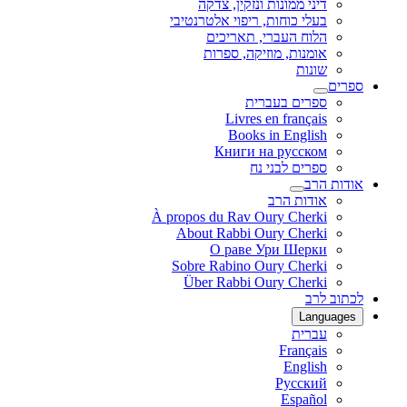
דיני ממונות ונזקין, צדקה
בעלי כוחות, ריפוי אלטרנטיבי
הלוח העברי, תאריכים
אומנות, מוזיקה, ספרות
שונות
ספרים
ספרים בעברית
Livres en français
Books in English
Книги на русском
ספרים לבני נח
אודות הרב
אודות הרב
À propos du Rav Oury Cherki
About Rabbi Oury Cherki
О раве Ури Шерки
Sobre Rabino Oury Cherki
Über Rabbi Oury Cherki
לכתוב לרב
Languages
עברית
Français
English
Русский
Español