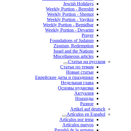
Jewish Holidays
Weekly Portion - Bereshit
Weekly Portion - Shemot
Weekly Portion - Vayikra
Weekly Portion - Bemidbar
Weekly Portion - Devarim
Prayer
Foundations of Judaism
Zionism, Redemption
Israel and the Nations
Miscellaneous articles
Статьи на русском
Статьи по темам
Новые статьи
Еврейские даты и праздники
Недельная глава
Основы иудаизма
Актуалия
Ноахиды
Разное
Artikel auf deutsch
Artículos en Español
Artículos por tema
Artículos nuevos
Parashá de la semana