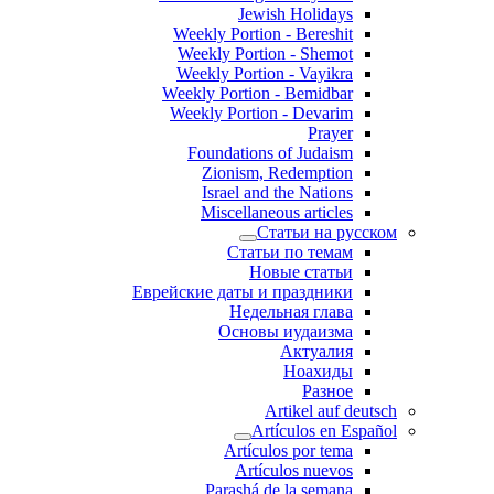
Jewish Holidays
Weekly Portion - Bereshit
Weekly Portion - Shemot
Weekly Portion - Vayikra
Weekly Portion - Bemidbar
Weekly Portion - Devarim
Prayer
Foundations of Judaism
Zionism, Redemption
Israel and the Nations
Miscellaneous articles
Статьи на русском
Статьи по темам
Новые статьи
Еврейские даты и праздники
Недельная глава
Основы иудаизма
Актуалия
Ноахиды
Разное
Artikel auf deutsch
Artículos en Español
Artículos por tema
Artículos nuevos
Parashá de la semana