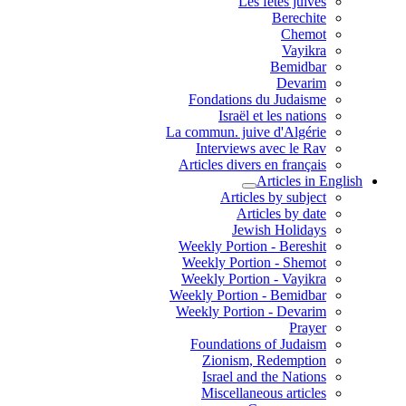
Les fêtes juives
Berechite
Chemot
Vayikra
Bemidbar
Devarim
Fondations du Judaisme
Israël et les nations
La commun. juive d'Algérie
Interviews avec le Rav
Articles divers en français
Articles in English
Articles by subject
Articles by date
Jewish Holidays
Weekly Portion - Bereshit
Weekly Portion - Shemot
Weekly Portion - Vayikra
Weekly Portion - Bemidbar
Weekly Portion - Devarim
Prayer
Foundations of Judaism
Zionism, Redemption
Israel and the Nations
Miscellaneous articles