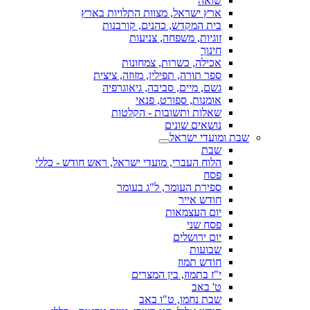
שואה
ארץ ישראל, מצוות התלויות בארץ
בית המקדש, כהנים, קורבנות
זוגיות, משפחה, צניעות
חינוך
אכילה, כשרות, צמחונות
ספר תורה, תפילין, מזוזה, ציצית
גשם, מיים, סביבה, גיאוגרפיה
אומנות, ספורט, פנאי
שאלות ותשובות - הקלטות
נושאים שונים
שבת ומועדי ישראל
שבת
הלוח העברי, מועדי ישראל, ראש חודש - כללי
פסח
ספירת העומר, ל"ג בעומר
חודש אייר
יום העצמאות
פסח שני
יום ירושלים
שבועות
חודש תמוז
י"ז בתמוז, בין המצרים
ט' באב
שבת נחמו, ט"ו באב