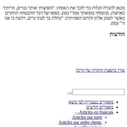
מכאן להכרח הגלות כדי לזכך את האומה: "והפיצותי אותך בגויים, וזריתיך
בארצות, וַהֲתִּמֹּתִּי טומאתך ממך" (טו). בסופו של דבר ההבטחה תתקיים
כאשר תשוב אלינו זהותנו האמיתית: "ונחלת בך לעיני גויים, וידעת כי אני
ה'" (טז).
הודעות
עזרו בהפצת התורה של הרב!
מאמרים בעברית לפי נושא
מאמרים חדשים
Articles en français
Articles par sujet
.Articles par ordre chron