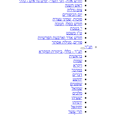
חודש אלול, חגי תשרי, ימים נוראים - כללי
ראש השנה
צום גדליה
יום הכיפורים
סוכות, שמיני עצרת
חודש כסלו, חנוכה
י' בטבת
ט"ו בשבט
חודש אדר וארבעת הפרשיות
פורים, מגילת אסתר
תנ"ך
תנ"ך - כללי, ביקורת המקרא
בראשית
שמות
ויקרא
במדבר
דברים
יהושע
שופטים
שמואל
מלכים
ישעיהו
ירמיהו
יחזקאל
תרי עשר