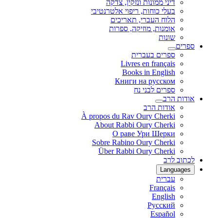
דיני ממונות ונזקין, צדקה
בעלי כוחות, ריפוי אלטרנטיבי
הלוח העברי, תאריכים
אומנות, מוזיקה, ספרות
שונות
ספרים
ספרים בעברית
Livres en français
Books in English
Книги на русском
ספרים לבני נח
אודות הרב
אודות הרב
À propos du Rav Oury Cherki
About Rabbi Oury Cherki
О раве Ури Шерки
Sobre Rabino Oury Cherki
Über Rabbi Oury Cherki
לכתוב לרב
Languages
עברית
Français
English
Русский
Español