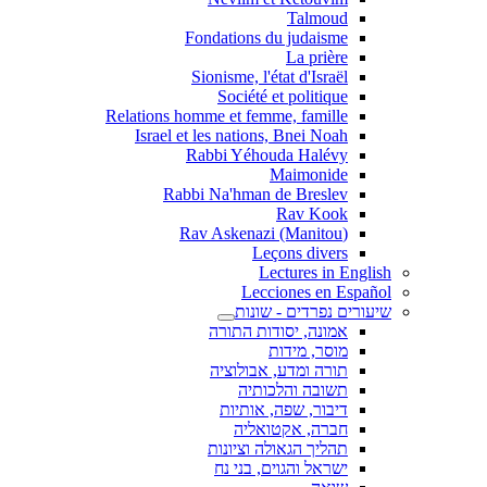
Talmoud
Fondations du judaisme
La prière
Sionisme, l'état d'Israël
Société et politique
Relations homme et femme, famille
Israel et les nations, Bnei Noah
Rabbi Yéhouda Halévy
Maimonide
Rabbi Na'hman de Breslev
Rav Kook
(Rav Askenazi (Manitou
Leçons divers
Lectures in English
Lecciones en Español
שיעורים נפרדים - שונות
אמונה, יסודות התורה
מוסר, מידות
תורה ומדע, אבולוציה
תשובה והלכותיה
דיבור, שפה, אותיות
חברה, אקטואליה
תהליך הגאולה וציונות
ישראל והגוים, בני נח