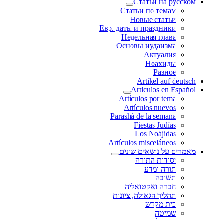
Статьи на русском
Статьи по темам
Новые статьи
Евр. даты и праздники
Недельная глава
Основы иудаизма
Актуалия
Ноахиды
Разное
Artikel auf deutsch
Artículos en Español
Artículos por tema
Artículos nuevos
Parashá de la semana
Fiestas Judías
Los Noájidas
Artículos misceláneos
מאמרים על נושאים שונים
יסודות התורה
תורה ומדע
תשובה
חברה ואקטואליה
תהליך הגאולה, ציונות
בית מקדש
שמיטה