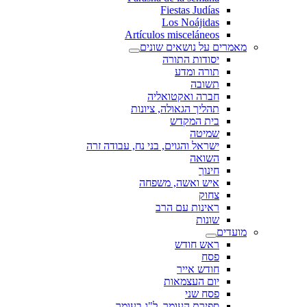
Fiestas Judías
Los Noájidas
Artículos misceláneos
מאמרים על נושאים שונים
יסודות התורה
תורה ומדע
תשובה
חברה ואקטואליה
תהליך הגאולה, ציונות
בית המקדש
שמיטה
ישראל והגוים, בני נח, עבודה זרה
השואה
חינוך
איש ואשה, משפחה
צחוק
ראינות עם הרב
שונות
מועדים
ראש חודש
פסח
חודש אייר
יום העצמאות
פסח שני
ספירת העומר, ל"ג בעומר