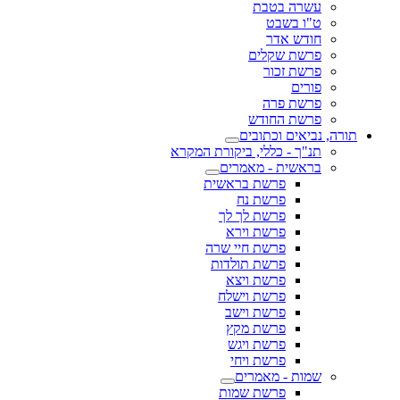
עשרה בטבת
ט"ו בשבט
חודש אדר
פרשת שקלים
פרשת זכור
פורים
פרשת פרה
פרשת החודש
תורה, נביאים וכתובים
תנ"ך - כללי, ביקורת המקרא
בראשית - מאמרים
פרשת בראשית
פרשת נח
פרשת לך לך
פרשת וירא
פרשת חיי שרה
פרשת תולדות
פרשת ויצא
פרשת וישלח
פרשת וישב
פרשת מקץ
פרשת ויגש
פרשת ויחי
שמות - מאמרים
פרשת שמות