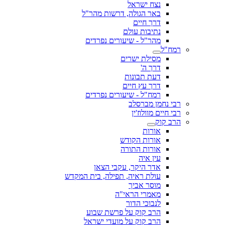
נצח ישראל
באר הגולה, דרשות מהר"ל
דרך חיים
נתיבות עולם
מהר"ל - שיעורים נפרדים
רמח"ל
מסילת ישרים
דרך ה'
דעת תבונות
דרך עץ חיים
רמח"ל - שיעורים נפרדים
רבי נחמן מברסלב
רבי חיים מוולוז'ין
הרב קוק
אורות
אורות הקודש
אורות התורה
עין איה
אדר היקר, עקבי הצאן
עולת ראיה, תפילה, בית המקדש
מוסר אביך
מאמרי הראי"ה
לנבוכי הדור
הרב קוק על פרשת שבוע
הרב קוק על מועדי ישראל