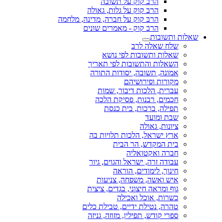
הרב קוק על תשובה
הרב קוק על גלות, גאולה
הרב קוק על חברה, מדינה, מלחמה
הרב קוק - מאמרים שונים
שאלות ותשובות
שלח שאלה לרב
שאלות ותשובות לפי נושא
השאלות והתשובות לפי תאריך
אמונה, תשובה, יסודות התורה
מקורות ופירושיהם
עברית, הלכות דיבור, שמות
חכמים, רבנות, פסיקת הלכה
תפילה, ברכות, בית כנסת
שבת ומועד
ציונות, גאולה
ארץ ישראל, הלכות תלויות בה
בית המקדש, הר הבית
חברה ואקטואליה
עבודה זרה, ישראל והגוים, גיור
חינוך, לימודים, הוראה
איש ואשה, משפחה, צניעות
גוף ומראה חיצוני, בגדים, ציצית
כשרות, אוכל ואכילה
טהרה, נטילת ידיים, טבילת כלים
ספרי קודש, תפילין, מזוזה, גניזה