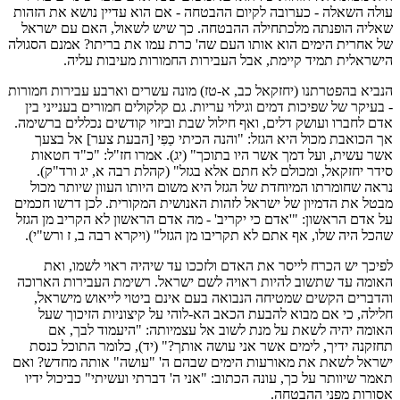
עולה השאלה - כערובה לקיום ההבטחה - אם הוא עדיין נושא את הזהות
שאליה הופנתה מלכתחילה ההבטחה. כך שיש לשאול, האם עם ישראל
של אחרית הימים הוא אותו העם שה' כרת עמו את בריתו? אמנם הסגולה
הישראלית תמיד קיימת, אבל העבירות החמורות מעיבות עליה.
הנביא בהפטרתנו (יחזקאל כב, א-טז) מונה עשרים וארבע עבירות חמורות
- בעיקר של שפיכות דמים וגילוי עריות. גם קלקולים חמורים בענייני בין
אדם לחברו ועושק דלים, ואף חילול שבת וביזוי קודשים נכללים ברשימה.
אך הכואבת מכול היא הגזל: "והנה הכיתי כַפִּי [הבעת צער] אל בצעך
אשר עשית, ועל דמך אשר היו בתוכך" (יג). אמרו חז"ל: "כ"ד חטאות
סידר יחזקאל, ומכולם לא חתם אלא בגזל" (קהלת רבה א, יג ורד"ק).
נראה שחומרתו המיוחדת של הגזל היא משום היותו העוון שיותר מכול
מבטל את הדמיון של ישראל לזהות האנושית המקורית. לכן דרשו חכמים
על אדם הראשון: "'אדם כי יקריב' - מה אדם הראשון לא הקריב מן הגזל
שהכל היה שלו, אף אתם לא תקריבו מן הגזל" (ויקרא רבה ב, ז ורש"י).
לפיכך יש הכרח לייסר את האדם ולזככו עד שיהיה ראוי לשמו, ואת
האומה עד שתשוב להיות ראויה לשם ישראל. רשימת העבירות הארוכה
והדברים הקשים שמטיחה הנבואה בעם אינם ביטוי לייאוש מישראל,
חלילה, כי אם מבוא להבעת הכאב הא-לוהי על קיצוניות הזיכוך שעל
האומה יהיה לשאת על מנת לשוב אל עצמיותה: "היעמוד לבך, אם
תחזקנה ידיך, לימים אשר אני עושה אותך?" (יד), כלומר התוכל כנסת
ישראל לשאת את מאורעות הימים שבהם ה' "עושה" אותה מחדש? ואם
תאמר שיוותר על כך, עונה הכתוב: "אני ה' דברתי ועשיתי" כביכול ידיו
אסורות מפני ההבטחה.