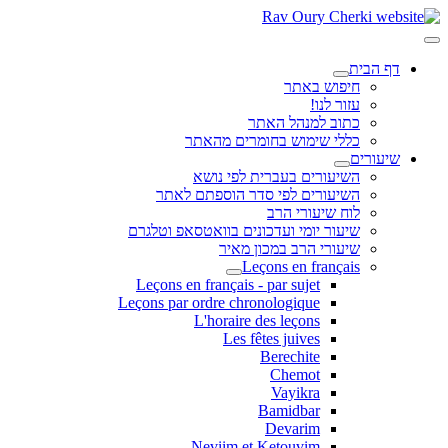
דף הבית
חיפוש באתר
עזור לנו!
כתוב למנהל האתר
כללי שימוש בחומרים מהאתר
שיעורים
השיעורים בעברית לפי נושא
השיעורים לפי סדר הוספתם לאתר
לוח שיעורי הרב
שיעור יומי ועדכונים בוואטסאפ וטלגרם
שיעורי הרב במכון מאיר
Leçons en français
Leçons en français - par sujet
Leçons par ordre chronologique
L'horaire des leçons
Les fêtes juives
Berechite
Chemot
Vayikra
Bamidbar
Devarim
Neviim et Ketouvim