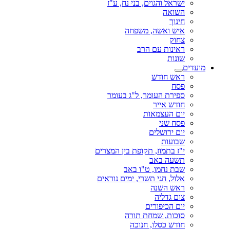
ישראל והגוים, בני נח, ע"ז
השואה
חינוך
איש ואשה, משפחה
צחוק
ראינות עם הרב
שונות
מועדים
ראש חודש
פסח
ספירת העומר, ל"ג בעומר
חודש אייר
יום העצמאות
פסח שני
יום ירושלים
שבועות
י"ז בתמוז, תקופת בין המצרים
תשעה באב
שבת נחמו, ט"ו באב
אלול, חגי תשרי, ימים נוראים
ראש השנה
צום גדליה
יום הכיפורים
סוכות, שמחת תורה
חודש כסלו, חנוכה