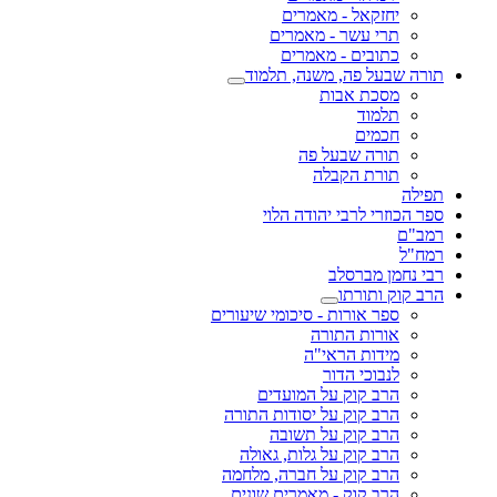
יחזקאל - מאמרים
תרי עשר - מאמרים
כתובים - מאמרים
תורה שבעל פה, משנה, תלמוד
מסכת אבות
תלמוד
חכמים
תורה שבעל פה
תורת הקבלה
תפילה
ספר הכוזרי לרבי יהודה הלוי
רמב"ם
רמח"ל
רבי נחמן מברסלב
הרב קוק ותורתו
ספר אורות - סיכומי שיעורים
אורות התורה
מידות הראי"ה
לנבוכי הדור
הרב קוק על המועדים
הרב קוק על יסודות התורה
הרב קוק על תשובה
הרב קוק על גלות, גאולה
הרב קוק על חברה, מלחמה
הרב קוק - מאמרים שונים