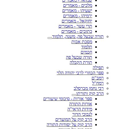
שמואל - מאמרים
מלכים - מאמרים
ישעיהו - מאמרים
ירמיהו - מאמרים
יחזקאל - מאמרים
תרי עשר - מאמרים
כתובים - מאמרים
תורה שבעל פה, משנה, תלמוד
מסכת אבות
תלמוד
חכמים
תורה שבעל פה
תורת הקבלה
תפילה
ספר הכוזרי לרבי יהודה הלוי
רמב"ם
רמח"ל
רבי נחמן מברסלב
הרב קוק ותורתו
ספר אורות - סיכומי שיעורים
אורות התורה
מידות הראי"ה
לנבוכי הדור
הרב קוק על המועדים
הרב קוק על יסודות התורה