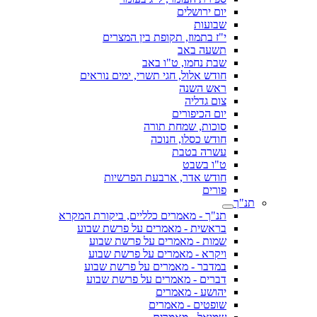
יום ירושלים
שבועות
י"ז בתמוז, תקופת בין המצרים
תשעה באב
שבת נחמו, ט"ו באב
חודש אלול, חגי תשרי, ימים נוראים
ראש השנה
צום גדליה
יום הכיפורים
סוכות, שמחת תורה
חודש כסלו, חנוכה
עשרה בטבת
ט"ו בשבט
חודש אדר, ארבעת הפרשיות
פורים
תנ"ך
תנ"ך - מאמרים כלליים, ביקורת המקרא
בראשית - מאמרים על פרשת שבוע
שמות - מאמרים על פרשת שבוע
ויקרא - מאמרים על פרשת שבוע
במדבר - מאמרים על פרשת שבוע
דברים - מאמרים על פרשת שבוע
יהושע - מאמרים
שופטים - מאמרים