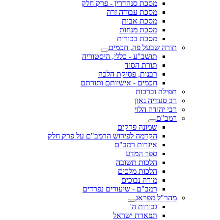
מסכת סנהדרין - פרק חלק
מסכת עבודה זרה
מסכת אבות
מסכת מנחות
מסכת בכורות
תורה שבעל פה, חכמים
תושב"ע - כללי, היסטוריה
תורת הסוד
רבנות, פסיקת הלכה
חכמים - אישיותם ותורתם
תפילה וברכות
רב סעדיה גאון
רבי יהודה הלוי
רמב"ם
שמונה פרקים
הקדמה לפירוש הרמב"ם על פרק חלק
איגרות רמב"ם
ספר המדע
הלכות תשובה
הלכות מלכים
מורה נבוכים
רמב"ם - שיעורים נפרדים
מהר"ל מפראג
גבורות ה'
תפארת ישראל