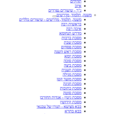
תהילים
איוב
נ"ך - שיעורים נפרדים
משנה, תלמוד, מדרשים
משנה, תלמוד, מדרשים - שיעורים כלליים
בראשית רבה
איכה רבה
מדרש תנחומא
מסכת ברכות
מסכת שבת
מסכת פסחים
מסכת ראש השנה
מסכת יומא
מסכת סוכה
מסכת ביצה
מסכת תענית
מסכת מגילה
מסכת מועד קטן
מסכת חגיגה
מסכת כתובות
מסכת סוטה
מסכת גיטין - אגדות החורבן
מסכת קידושין
בבא מציעא - תנורו של עכנאי
בבא בתרא