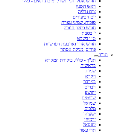
חודש אלול, חגי תשרי, ימים נוראים - כללי
ראש השנה
צום גדליה
יום הכיפורים
סוכות, שמיני עצרת
חודש כסלו, חנוכה
י' בטבת
ט"ו בשבט
חודש אדר וארבעת הפרשיות
פורים, מגילת אסתר
תנ"ך
תנ"ך - כללי, ביקורת המקרא
בראשית
שמות
ויקרא
במדבר
דברים
יהושע
שופטים
שמואל
מלכים
ישעיהו
ירמיהו
יחזקאל
תרי עשר