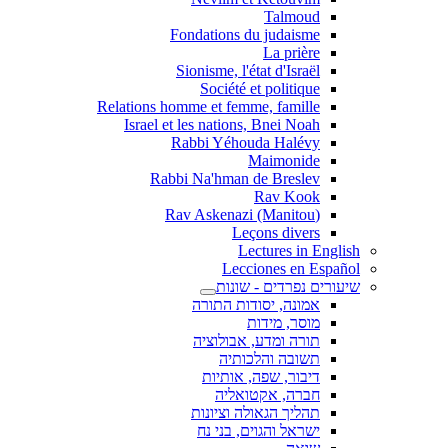
Talmoud
Fondations du judaisme
La prière
Sionisme, l'état d'Israël
Société et politique
Relations homme et femme, famille
Israel et les nations, Bnei Noah
Rabbi Yéhouda Halévy
Maimonide
Rabbi Na'hman de Breslev
Rav Kook
(Rav Askenazi (Manitou
Leçons divers
Lectures in English
Lecciones en Español
שיעורים נפרדים - שונות
אמונה, יסודות התורה
מוסר, מידות
תורה ומדע, אבולוציה
תשובה והלכותיה
דיבור, שפה, אותיות
חברה, אקטואליה
תהליך הגאולה וציונות
ישראל והגוים, בני נח