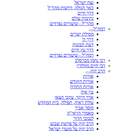
נצח ישראל
באר הגולה, דרשות מהר"ל
דרך חיים
נתיבות עולם
מהר"ל - שיעורים נפרדים
רמח"ל
מסילת ישרים
דרך ה'
דעת תבונות
דרך עץ חיים
רמח"ל - שיעורים נפרדים
רבי נחמן מברסלב
רבי חיים מוולוז'ין
הרב קוק
אורות
אורות הקודש
אורות התורה
עין איה
אדר היקר, עקבי הצאן
עולת ראיה, תפילה, בית המקדש
מוסר אביך
מאמרי הראי"ה
לנבוכי הדור
הרב קוק על פרשת שבוע
הרב קוק על מועדי ישראל