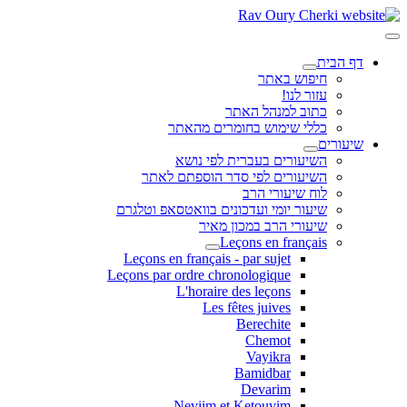
דף הבית
חיפוש באתר
עזור לנו!
כתוב למנהל האתר
כללי שימוש בחומרים מהאתר
שיעורים
השיעורים בעברית לפי נושא
השיעורים לפי סדר הוספתם לאתר
לוח שיעורי הרב
שיעור יומי ועדכונים בוואטסאפ וטלגרם
שיעורי הרב במכון מאיר
Leçons en français
Leçons en français - par sujet
Leçons par ordre chronologique
L'horaire des leçons
Les fêtes juives
Berechite
Chemot
Vayikra
Bamidbar
Devarim
Neviim et Ketouvim