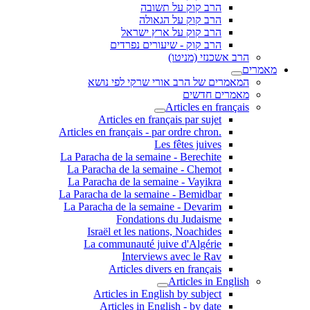
הרב קוק על תשובה
הרב קוק על הגאולה
הרב קוק על ארץ ישראל
הרב קוק - שיעורים נפרדים
הרב אשכנזי (מניטו)
מאמרים
המאמרים של הרב אורי שרקי לפי נושא
מאמרים חדשים
Articles en français
Articles en français par sujet
.Articles en français - par ordre chron
Les fêtes juives
La Paracha de la semaine - Berechite
La Paracha de la semaine - Chemot
La Paracha de la semaine - Vayikra
La Paracha de la semaine - Bemidbar
La Paracha de la semaine - Devarim
Fondations du Judaisme
Israël et les nations, Noachides
La communauté juive d'Algérie
Interviews avec le Rav
Articles divers en français
Articles in English
Articles in English by subject
Articles in English - by date