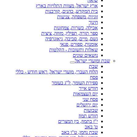
שואה
ארץ ישראל, מצוות התלויות בארץ
בית המקדש, כהנים, קורבנות
זוגיות, משפחה, צניעות
חינוך
אכילה, כשרות, צמחונות
ספר תורה, תפילין, מזוזה, ציצית
גשם, מיים, סביבה, גיאוגרפיה
אומנות, ספורט, פנאי
שאלות ותשובות - הקלטות
נושאים שונים
שבת ומועדי ישראל
שבת
הלוח העברי, מועדי ישראל, ראש חודש - כללי
פסח
ספירת העומר, ל"ג בעומר
חודש אייר
יום העצמאות
פסח שני
יום ירושלים
שבועות
חודש תמוז
י"ז בתמוז, בין המצרים
ט' באב
שבת נחמו, ט"ו באב