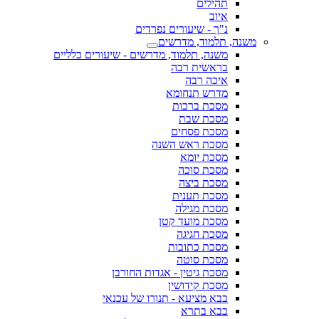
תהילים
איוב
נ"ך - שיעורים נפרדים
משנה, תלמוד, מדרשים
משנה, תלמוד, מדרשים - שיעורים כלליים
בראשית רבה
איכה רבה
מדרש תנחומא
מסכת ברכות
מסכת שבת
מסכת פסחים
מסכת ראש השנה
מסכת יומא
מסכת סוכה
מסכת ביצה
מסכת תענית
מסכת מגילה
מסכת מועד קטן
מסכת חגיגה
מסכת כתובות
מסכת סוטה
מסכת גיטין - אגדות החורבן
מסכת קידושין
בבא מציעא - תנורו של עכנאי
בבא בתרא