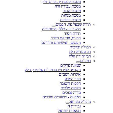
מסכת סנהדרין - פרק חלק
מסכת עבודה זרה
מסכת אבות
מסכת מנחות
מסכת בכורות
תורה שבעל פה, חכמים
תושב"ע - כללי, היסטוריה
תורת הסוד
רבנות, פסיקת הלכה
חכמים - אישיותם ותורתם
תפילה וברכות
רב סעדיה גאון
רבי יהודה הלוי
רמב"ם
שמונה פרקים
הקדמה לפירוש הרמב"ם על פרק חלק
איגרות רמב"ם
ספר המדע
הלכות תשובה
הלכות מלכים
מורה נבוכים
רמב"ם - שיעורים נפרדים
מהר"ל מפראג
גבורות ה'
תפארת ישראל