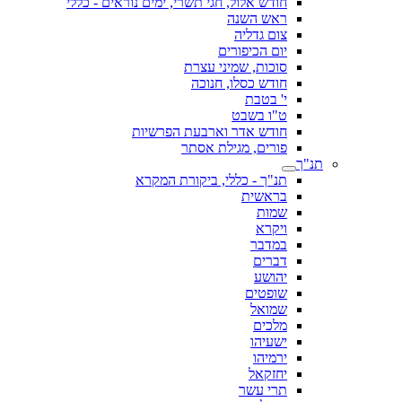
חודש אלול, חגי תשרי, ימים נוראים - כללי
ראש השנה
צום גדליה
יום הכיפורים
סוכות, שמיני עצרת
חודש כסלו, חנוכה
י' בטבת
ט"ו בשבט
חודש אדר וארבעת הפרשיות
פורים, מגילת אסתר
תנ"ך
תנ"ך - כללי, ביקורת המקרא
בראשית
שמות
ויקרא
במדבר
דברים
יהושע
שופטים
שמואל
מלכים
ישעיהו
ירמיהו
יחזקאל
תרי עשר