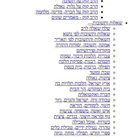
הרב קוק על תשובה
הרב קוק על גלות, גאולה
הרב קוק על חברה, מדינה, מלחמה
הרב קוק - מאמרים שונים
שאלות ותשובות
שלח שאלה לרב
שאלות ותשובות לפי נושא
השאלות והתשובות לפי תאריך
אמונה, תשובה, יסודות התורה
מקורות ופירושיהם
עברית, הלכות דיבור, שמות
חכמים, רבנות, פסיקת הלכה
תפילה, ברכות, בית כנסת
שבת ומועד
ציונות, גאולה
ארץ ישראל, הלכות תלויות בה
בית המקדש, הר הבית
חברה ואקטואליה
עבודה זרה, ישראל והגוים, גיור
חינוך, לימודים, הוראה
איש ואשה, משפחה, צניעות
גוף ומראה חיצוני, בגדים, ציצית
כשרות, אוכל ואכילה
טהרה, נטילת ידיים, טבילת כלים
ספרי קודש, תפילין, מזוזה, גניזה