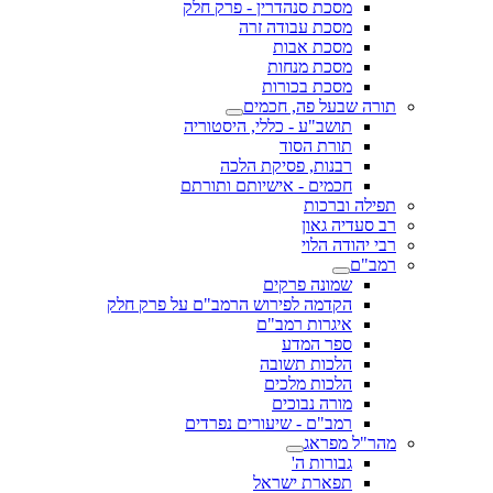
מסכת סנהדרין - פרק חלק
מסכת עבודה זרה
מסכת אבות
מסכת מנחות
מסכת בכורות
תורה שבעל פה, חכמים
תושב"ע - כללי, היסטוריה
תורת הסוד
רבנות, פסיקת הלכה
חכמים - אישיותם ותורתם
תפילה וברכות
רב סעדיה גאון
רבי יהודה הלוי
רמב"ם
שמונה פרקים
הקדמה לפירוש הרמב"ם על פרק חלק
איגרות רמב"ם
ספר המדע
הלכות תשובה
הלכות מלכים
מורה נבוכים
רמב"ם - שיעורים נפרדים
מהר"ל מפראג
גבורות ה'
תפארת ישראל