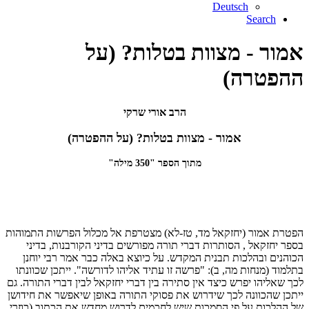
Deutsch
Search
אמור - מצוות בטלות? (על
ההפטרה)
הרב אורי שרקי
אמור - מצוות בטלות? (על ההפטרה)
מתוך הספר "350 מילה"
הפטרת אמור (יחזקאל מד, טז-לא) מצטרפת אל מכלול הפרשות התמוהות
בספר יחזקאל , הסותרות דברי תורה מפורשים בדיני הקורבנות, בדיני
הכוהנים ובהלכות תבנית המקדש. על כיוצא באלה כבר אמר רבי יוחנן
בתלמוד (מנחות מה, ב): "פרשה זו עתיד אליהו לדורשה". ייתכן שכוונתו
לכך שאליהו יפרש כיצד אין סתירה בין דברי יחזקאל לבין דברי התורה. גם
ייתכן שהכוונה לכך שידרוש את פסוקי התורה באופן שיאפשר את חידושן
של ההלכות על פי הסמכות שיש לחכמים לדרוש מחדש את הכתוב (כוזרי