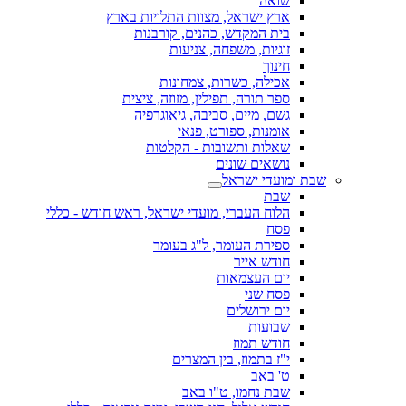
שואה
ארץ ישראל, מצוות התלויות בארץ
בית המקדש, כהנים, קורבנות
זוגיות, משפחה, צניעות
חינוך
אכילה, כשרות, צמחונות
ספר תורה, תפילין, מזוזה, ציצית
גשם, מיים, סביבה, גיאוגרפיה
אומנות, ספורט, פנאי
שאלות ותשובות - הקלטות
נושאים שונים
שבת ומועדי ישראל
שבת
הלוח העברי, מועדי ישראל, ראש חודש - כללי
פסח
ספירת העומר, ל"ג בעומר
חודש אייר
יום העצמאות
פסח שני
יום ירושלים
שבועות
חודש תמוז
י"ז בתמוז, בין המצרים
ט' באב
שבת נחמו, ט"ו באב