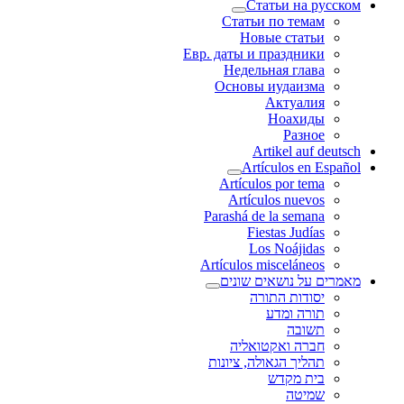
Статьи на русском
Статьи по темам
Новые статьи
Евр. даты и праздники
Недельная глава
Основы иудаизма
Актуалия
Ноахиды
Разное
Artikel auf deutsch
Artículos en Español
Artículos por tema
Artículos nuevos
Parashá de la semana
Fiestas Judías
Los Noájidas
Artículos misceláneos
מאמרים על נושאים שונים
יסודות התורה
תורה ומדע
תשובה
חברה ואקטואליה
תהליך הגאולה, ציונות
בית מקדש
שמיטה