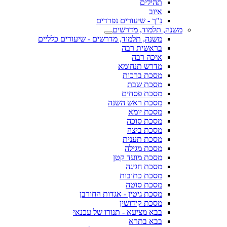
תהילים
איוב
נ"ך - שיעורים נפרדים
משנה, תלמוד, מדרשים
משנה, תלמוד, מדרשים - שיעורים כלליים
בראשית רבה
איכה רבה
מדרש תנחומא
מסכת ברכות
מסכת שבת
מסכת פסחים
מסכת ראש השנה
מסכת יומא
מסכת סוכה
מסכת ביצה
מסכת תענית
מסכת מגילה
מסכת מועד קטן
מסכת חגיגה
מסכת כתובות
מסכת סוטה
מסכת גיטין - אגדות החורבן
מסכת קידושין
בבא מציעא - תנורו של עכנאי
בבא בתרא