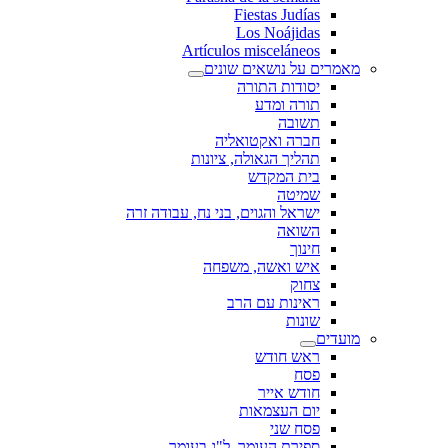
Fiestas Judías
Los Noájidas
Artículos misceláneos
מאמרים על נושאים שונים
יסודות התורה
תורה ומדע
תשובה
חברה ואקטואליה
תהליך הגאולה, ציונות
בית המקדש
שמיטה
ישראל והגוים, בני נח, עבודה זרה
השואה
חינוך
איש ואשה, משפחה
צחוק
ראינות עם הרב
שונות
מועדים
ראש חודש
פסח
חודש אייר
יום העצמאות
פסח שני
ספירת העומר, ל"ג בעומר