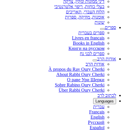
דיני ממונות ונזקין, צדקה
בעלי כוחות, ריפוי אלטרנטיבי
הלוח העברי, תאריכים
אומנות, מוזיקה, ספרות
שונות
ספרים
ספרים בעברית
Livres en français
Books in English
Книги на русском
ספרים לבני נח
אודות הרב
אודות הרב
À propos du Rav Oury Cherki
About Rabbi Oury Cherki
О раве Ури Шерки
Sobre Rabino Oury Cherki
Über Rabbi Oury Cherki
לכתוב לרב
Languages
עברית
Français
English
Русский
Español