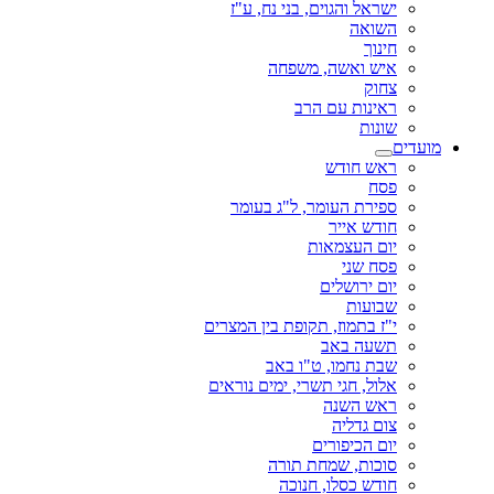
ישראל והגוים, בני נח, ע"ז
השואה
חינוך
איש ואשה, משפחה
צחוק
ראינות עם הרב
שונות
מועדים
ראש חודש
פסח
ספירת העומר, ל"ג בעומר
חודש אייר
יום העצמאות
פסח שני
יום ירושלים
שבועות
י"ז בתמוז, תקופת בין המצרים
תשעה באב
שבת נחמו, ט"ו באב
אלול, חגי תשרי, ימים נוראים
ראש השנה
צום גדליה
יום הכיפורים
סוכות, שמחת תורה
חודש כסלו, חנוכה