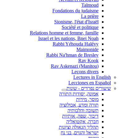
Talmoud
Fondations du judaisme
La prière
Sionisme, l'état d'Israël
Société et politique
Relations homme et femme, famille
Israel et les nations, Bnei Noah
Rabbi Yéhouda Halévy
Maimonide
Rabbi Na'hman de Breslev
Rav Kook
(Rav Askenazi (Manitou
Leçons divers
Lectures in English
Lecciones en Español
שיעורים נפרדים - שונות
אמונה, יסודות התורה
מוסר, מידות
תורה ומדע, אבולוציה
תשובה והלכותיה
דיבור, שפה, אותיות
חברה, אקטואליה
תהליך הגאולה וציונות
ישראל והגוים, בני נח