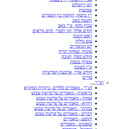
יום ירושלים
שבועות
י"ז בתמוז, תקופת בין המצרים
תשעה באב
שבת נחמו, ט"ו באב
חודש אלול, חגי תשרי, ימים נוראים
ראש השנה
צום גדליה
יום הכיפורים
סוכות, שמחת תורה
חודש כסלו, חנוכה
עשרה בטבת
ט"ו בשבט
חודש אדר, ארבעת הפרשיות
פורים
תנ"ך
תנ"ך - מאמרים כלליים, ביקורת המקרא
בראשית - מאמרים על פרשת שבוע
שמות - מאמרים על פרשת שבוע
ויקרא - מאמרים על פרשת שבוע
במדבר - מאמרים על פרשת שבוע
דברים - מאמרים על פרשת שבוע
יהושע - מאמרים
שופטים - מאמרים