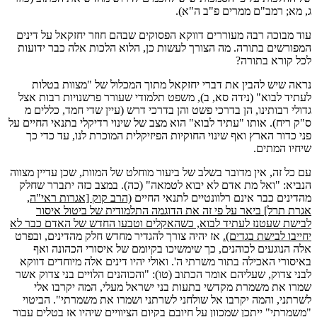
ג, מא; רמב"ם ממרים פ"ב ה"א).
עוד מבוכה רבה מעוררים דווקא הפסוקים שבהם חוזר יחזקאל על דינים
המפורשים בתורה. מה הצורך לעשות כן, הלוא הלכות אלה כבר ידועות
לכל קורא בתורה?
נראה שיש להבין את דברי יחזקאל מתוך המכלול של "מצוות בטלות
לעתיד לבוא" (נידה סא, ב), משפט תלמודי שעורר פרשנויות רבות אצל
גדולי רבותינו, הן בדרכי פשט והן בדרכי דרש (עיין שדי חמד, כללים מ
ס"ק ריח). אותו "עתיד לבוא" הוא מצב של שינוי רדיקלי בתנאי החיים על
פני כדור הארץ ואף שינוי החוקיות הפיזיקלית המוכרת לנו, עד כדי כך
שיחיו המתים.
עם כל זה, אין מדובר בשלב של ביעור מוחלט של המוות, שכן עדיין מצווה
הנביא: "ואל מת אדם לא יבוא לטמאה" (כה). במצב כזה יתברר שחלק
מהדינים כבר אינם רלוונטיים לתנאי החיים
(הרב קוק [אגרות ראי"ה,
אגרת תרל] ביאר על פי זה את הדוגמה התלמודית של ביטול איסור
לבישת שעטנז לעתיד לבוא, כשהאקלים וטבעו החדש של האדם כבר לא
יחייבו לבישת בגדים).
אז יהיה צורך להגדיר מחדש חלק מהדינים, ובפרט
אלה הנוגעים לכוהנים, כך שימשיכו בקיומם של איסורי הכהונה ואף
באיסורי האכילה בתור משרתי ה'. ואולי יהיו דינים אלה מיוחדים דווקא
לבני צדוק, שעליהם אומר הכתוב (טו): "והכוהנים הלויים בני צדוק אשר
שמרו את משמרת מקדשי בתעות בני ישראל מעלי, המה יקרבו אלי
לשרתני, והמה יקרבו אל שולחני לשרתני ושמרו את משמרתי". הביטוי
"משמרתי" ייתכן שמכוון על חיובם בקיום הציוויים שיהיו אז בטלים עבור