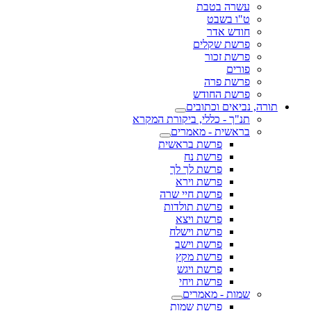
עשרה בטבת
ט"ו בשבט
חודש אדר
פרשת שקלים
פרשת זכור
פורים
פרשת פרה
פרשת החודש
תורה, נביאים וכתובים
תנ"ך - כללי, ביקורת המקרא
בראשית - מאמרים
פרשת בראשית
פרשת נח
פרשת לך לך
פרשת וירא
פרשת חיי שרה
פרשת תולדות
פרשת ויצא
פרשת וישלח
פרשת וישב
פרשת מקץ
פרשת ויגש
פרשת ויחי
שמות - מאמרים
פרשת שמות