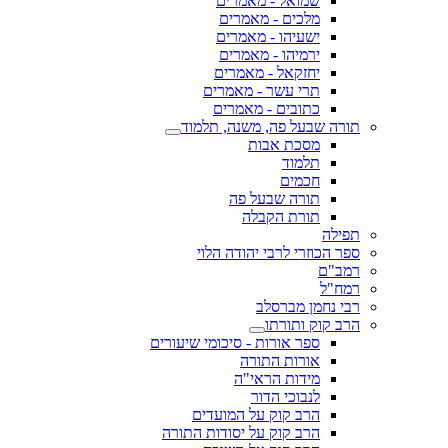
שמואל - מאמרים
מלכים - מאמרים
ישעיהו - מאמרים
ירמיהו - מאמרים
יחזקאל - מאמרים
תרי עשר - מאמרים
כתובים - מאמרים
תורה שבעל פה, משנה, תלמוד
מסכת אבות
תלמוד
חכמים
תורה שבעל פה
תורת הקבלה
תפילה
ספר הכוזרי לרבי יהודה הלוי
רמב"ם
רמח"ל
רבי נחמן מברסלב
הרב קוק ותורתו
ספר אורות - סיכומי שיעורים
אורות התורה
מידות הראי"ה
לנבוכי הדור
הרב קוק על המועדים
הרב קוק על יסודות התורה