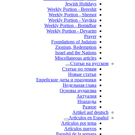
Jewish Holidays
Weekly Portion - Bereshit
Weekly Portion - Shemot
Weekly Portion - Vayikra
Weekly Portion - Bemidbar
Weekly Portion - Devarim
Prayer
Foundations of Judaism
Zionism, Redemption
Israel and the Nations
Miscellaneous articles
Статьи на русском
Статьи по темам
Новые статьи
Еврейские даты и праздники
Недельная глава
Основы иудаизма
Актуалия
Ноахиды
Разное
Artikel auf deutsch
Artículos en Español
Artículos por tema
Artículos nuevos
Parashá de la semana