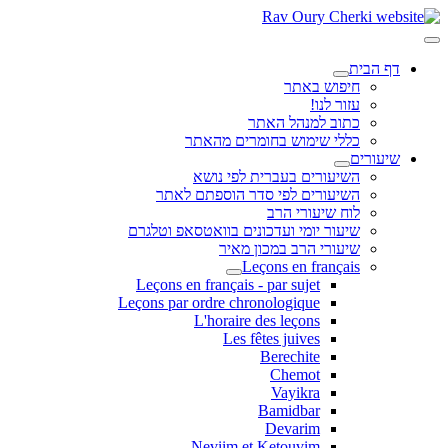
דף הבית
חיפוש באתר
עזור לנו!
כתוב למנהל האתר
כללי שימוש בחומרים מהאתר
שיעורים
השיעורים בעברית לפי נושא
השיעורים לפי סדר הוספתם לאתר
לוח שיעורי הרב
שיעור יומי ועדכונים בוואטסאפ וטלגרם
שיעורי הרב במכון מאיר
Leçons en français
Leçons en français - par sujet
Leçons par ordre chronologique
L'horaire des leçons
Les fêtes juives
Berechite
Chemot
Vayikra
Bamidbar
Devarim
Neviim et Ketouvim