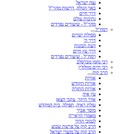
נצח ישראל
באר הגולה, דרשות מהר"ל
דרך חיים
נתיבות עולם
מהר"ל - שיעורים נפרדים
רמח"ל
מסילת ישרים
דרך ה'
דעת תבונות
דרך עץ חיים
רמח"ל - שיעורים נפרדים
רבי נחמן מברסלב
רבי חיים מוולוז'ין
הרב קוק
אורות
אורות הקודש
אורות התורה
עין איה
אדר היקר, עקבי הצאן
עולת ראיה, תפילה, בית המקדש
מוסר אביך
מאמרי הראי"ה
לנבוכי הדור
הרב קוק על פרשת שבוע
הרב קוק על מועדי ישראל