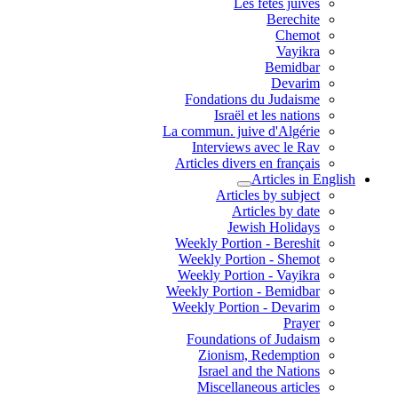
Les fêtes juives
Berechite
Chemot
Vayikra
Bemidbar
Devarim
Fondations du Judaisme
Israël et les nations
La commun. juive d'Algérie
Interviews avec le Rav
Articles divers en français
Articles in English
Articles by subject
Articles by date
Jewish Holidays
Weekly Portion - Bereshit
Weekly Portion - Shemot
Weekly Portion - Vayikra
Weekly Portion - Bemidbar
Weekly Portion - Devarim
Prayer
Foundations of Judaism
Zionism, Redemption
Israel and the Nations
Miscellaneous articles