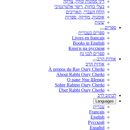
דיני ממונות ונזקין, צדקה
בעלי כוחות, ריפוי אלטרנטיבי
הלוח העברי, תאריכים
אומנות, מוזיקה, ספרות
שונות
ספרים
ספרים בעברית
Livres en français
Books in English
Книги на русском
ספרים לבני נח
אודות הרב
אודות הרב
À propos du Rav Oury Cherki
About Rabbi Oury Cherki
О раве Ури Шерки
Sobre Rabino Oury Cherki
Über Rabbi Oury Cherki
לכתוב לרב
Languages
עברית
Français
English
Русский
Español