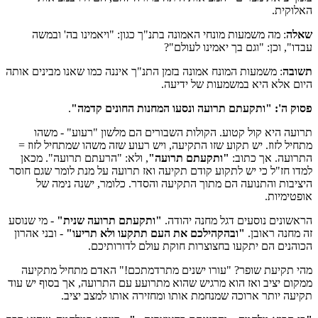
האלוקית.
שאלה
: מה משמעות מונחי האמונה בתנ"ך כגון: "ויאמינו בה' ובמשה
עבדו", וכן: "וגם בך יאמינו לעולם"?
תשובה
: משמעות המונח אמונה בזמן התנ"ך איננה כמו שאנו מבינים אותה
היום אלא היא במשמעות של ידיעה.
פסוק ה': "ותקעתם תרועה ונסעו המחנות החונים קדמה"
.
תרועה היא קול קטוע. הקולות השבורים הם מלשון "רעוע" - משהו
מתחיל לזוז. יש תקוע שזו התקיעה, ויש רעוע שזה משהו שמתחיל לזוז =
התרועה. אך כתוב:
"ותקעתם תרועה"
, ולא: "הרעתם תרועה". מכאן
למדו חז"ל כי יש לתקוע קודם תקיעה ואז תרועה על מנת לומר שגם חוסר
היציבות והתנועה הם מתוך התקיעה והסדר. כלומר, ישנה נימה של
אופטימיות.
הראשונים נוסעים דגל מחנה יהודה.
"ותקעתם תרועה שנית"
- מי שנוסע
זה מחנה ראובן.
"ובהקהילכם את העם תתקעו ולא תריעו"
- ובני אהרון
הכוהנים הם יתקעו בחצוצרות חוקת עולם לדורותיכם.
מהי תקיעת שופר? "עורו ישנים מתרדמתכם!" האדם מתחיל מתקיעה
ממקום יציב ואז הוא מרגיש שהוא מתרועע עם התרועה, אך בסוף יש עוד
תקיעה יותר ארוכה שמנחמת אותו ומחזירה אותו למצב יציב.