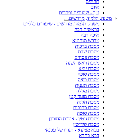
תהילים
איוב
נ"ך - שיעורים נפרדים
משנה, תלמוד, מדרשים
משנה, תלמוד, מדרשים - שיעורים כלליים
בראשית רבה
איכה רבה
מדרש תנחומא
מסכת ברכות
מסכת שבת
מסכת פסחים
מסכת ראש השנה
מסכת יומא
מסכת סוכה
מסכת ביצה
מסכת תענית
מסכת מגילה
מסכת מועד קטן
מסכת חגיגה
מסכת כתובות
מסכת סוטה
מסכת גיטין - אגדות החורבן
מסכת קידושין
בבא מציעא - תנורו של עכנאי
בבא בתרא