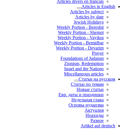
Articles divers en français
Articles in English
Articles by subject
Articles by date
Jewish Holidays
Weekly Portion - Bereshit
Weekly Portion - Shemot
Weekly Portion - Vayikra
Weekly Portion - Bemidbar
Weekly Portion - Devarim
Prayer
Foundations of Judaism
Zionism, Redemption
Israel and the Nations
Miscellaneous articles
Статьи на русском
Статьи по темам
Новые статьи
Евр. даты и праздники
Недельная глава
Основы иудаизма
Актуалия
Ноахиды
Разное
Artikel auf deutsch