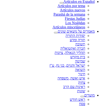
Artículos en Español
Artículos por tema
Artículos nuevos
Parashá de la semana
Fiestas Judías
Los Noájidas
Artículos misceláneos
מאמרים על נושאים שונים
יסודות התורה
תורה ומדע
תשובה
חברה ואקטואליה
תהליך הגאולה, ציונות
בית מקדש
שמיטה
ישראל והגוים, בני נח, ע"ז
השואה
חינוך
איש ואשה, משפחה
צחוק
ראינות עם הרב
שונות
מועדים
ראש חודש
פסח