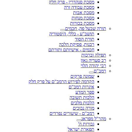
מסכת סנהדרין - פרק חלק
מסכת עבודה זרה
מסכת אבות
מסכת מנחות
מסכת בכורות
תורה שבעל פה, חכמים
תושב"ע - כללי, היסטוריה
תורת הסוד
רבנות, פסיקת הלכה
חכמים - אישיותם ותורתם
תפילה וברכות
רב סעדיה גאון
רבי יהודה הלוי
רמב"ם
שמונה פרקים
הקדמה לפירוש הרמב"ם על פרק חלק
איגרות רמב"ם
ספר המדע
הלכות תשובה
הלכות מלכים
מורה נבוכים
רמב"ם - שיעורים נפרדים
מהר"ל מפראג
גבורות ה'
תפארת ישראל