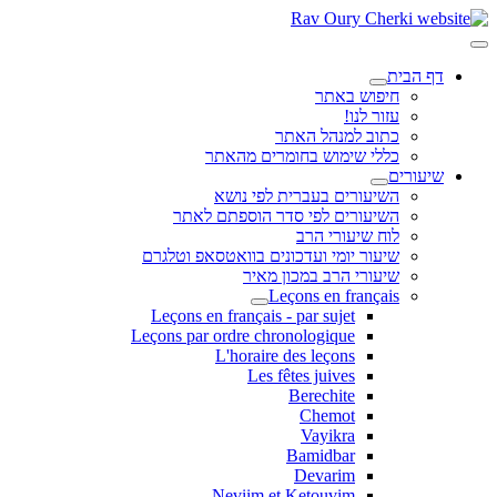
דף הבית
חיפוש באתר
עזור לנו!
כתוב למנהל האתר
כללי שימוש בחומרים מהאתר
שיעורים
השיעורים בעברית לפי נושא
השיעורים לפי סדר הוספתם לאתר
לוח שיעורי הרב
שיעור יומי ועדכונים בוואטסאפ וטלגרם
שיעורי הרב במכון מאיר
Leçons en français
Leçons en français - par sujet
Leçons par ordre chronologique
L'horaire des leçons
Les fêtes juives
Berechite
Chemot
Vayikra
Bamidbar
Devarim
Neviim et Ketouvim