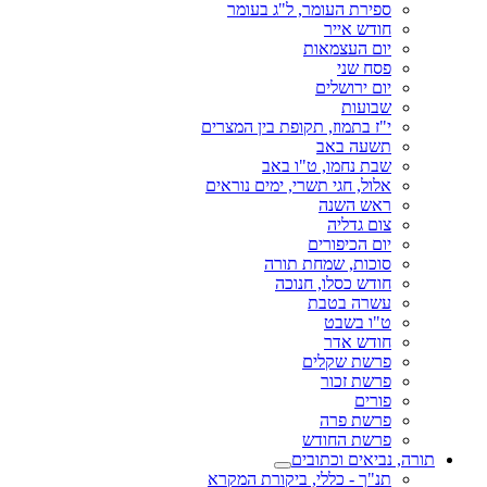
ספירת העומר, ל"ג בעומר
חודש אייר
יום העצמאות
פסח שני
יום ירושלים
שבועות
י"ז בתמוז, תקופת בין המצרים
תשעה באב
שבת נחמו, ט"ו באב
אלול, חגי תשרי, ימים נוראים
ראש השנה
צום גדליה
יום הכיפורים
סוכות, שמחת תורה
חודש כסלו, חנוכה
עשרה בטבת
ט"ו בשבט
חודש אדר
פרשת שקלים
פרשת זכור
פורים
פרשת פרה
פרשת החודש
תורה, נביאים וכתובים
תנ"ך - כללי, ביקורת המקרא