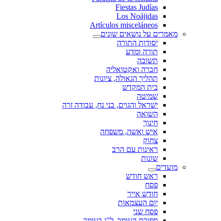
Fiestas Judías
Los Noájidas
Artículos misceláneos
מאמרים על נושאים שונים
יסודות התורה
תורה ומדע
תשובה
חברה ואקטואליה
תהליך הגאולה, ציונות
בית המקדש
שמיטה
ישראל והגוים, בני נח, עבודה זרה
השואה
חינוך
איש ואשה, משפחה
צחוק
ראינות עם הרב
שונות
מועדים
ראש חודש
פסח
חודש אייר
יום העצמאות
פסח שני
ספירת העומר, ל"ג בעומר