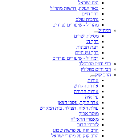
נצח ישראל
באר הגולה, דרשות מהר"ל
דרך חיים
נתיבות עולם
מהר"ל - שיעורים נפרדים
רמח"ל
מסילת ישרים
דרך ה'
דעת תבונות
דרך עץ חיים
רמח"ל - שיעורים נפרדים
רבי נחמן מברסלב
רבי חיים מוולוז'ין
הרב קוק
אורות
אורות הקודש
אורות התורה
עין איה
אדר היקר, עקבי הצאן
עולת ראיה, תפילה, בית המקדש
מוסר אביך
מאמרי הראי"ה
לנבוכי הדור
הרב קוק על פרשת שבוע
הרב קוק על מועדי ישראל