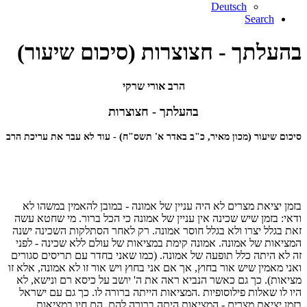
Deutsch
Search
בהעלתך - חצוצרות (סיכום שיעור)
הרב אורי שרקי
בהעלתך - חצוצרות
סיכום שיעור (מכון מאיר, כ"ב באדר א' תשס"ח) - עוד לא עבר את עריכת הרב
בזמן יציאת מצרים לא היה עניין של אמונה - במובן להאמין במשהו לא
ודאי: בזמן שיש שכינה אין עניין של אמונה כי הכל ברור. מי שחטא עשה
זאת בגלל יצרו ולא בגלל חוסר אמונה. רק לאחר הסתלקות השכינה ישנה
המציאות של אמונה. אמונה קימת במציאות של עולם ללא שכינה - לפני
זה לא היתה כלל תופעה של אמונה. (כמו שאני בחדר עם תריסים סגורים
ואני מאמין שיש אור בחוץ, אך אם אני בחוץ ויש אור זו לא אמונה, אלא זו
מציאות). כך גם כאשר הנביא ראה את ה' יושב על כיסא רם ונישא, לא
היו לו שאלות פילוסופיות .המציאות הייתה ברורה לו. כך גם עם ישראל
בזמן יציאת מצרים - המציאות היתה ברורה להם, הם חיו במציאות