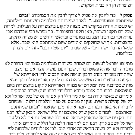
חצוצרות הן רק בבית המקדש.
פסוק י'
- כדי להבין את פסוק י' צריך להבין את הסמיכות:
"וביום
שמחתכם ובמועדיכם..."
. לאחר שניצחתם במלחמה ונושעתם במלחמה,
יש לעשות הודיה במקדש ויש מצווה לתקוע בחצוצרות על העולות. למרות
שכל יום תקעו בשופר, כאן תקעו בחצוצרות. כך מפרש רבי אברהם אבן
עזרא וכך גם רבינו תם. גם במועדים ובראשי חודשים יש מצווה לתקוע
בחצוצרות. אך יש שחולקים ואומרים שיום שמחתכם הוא שבת. אלא
שמ-ו' החיבור יש הריבוי - של שבת, ו"יום שמחתכם" - זהו יום ניצחון
במלחמה.
מתי צוו ישראל לעשות יום שמחה כשיחזרו ממלחמה מנצחים? התורה לא
מזכירה דבר שהוא פשוט וברור, שכך העם עושה. נוצר אם כך מצב
שהתורה מזכירה מנהג דרבנן ועושה אותו הבסיס לדין דאורייתא של
תקיעה בחצוצרות וזה מטשטש את ההבדל בין דאורייתא לדרבנן. יוצא
מזה שכשייבנה בית המקדש יש מצווה דאורייתא לתקוע בחצוצרות ביום
העצמאות. רבינו תם אומר (מובא בתלמידי רבינו יונה) שרוב הפוסקים
אומרים שכאשר קורה נס יש לומר הלל רק אם זה נס של כלל ישראל ולא
רק של קהילה פרטית. ענין זה מבוסס על ספר "הלכות גדולות" שמיוחס
לרב יהודאי גאון. רבנו תם לומד את זה מכך שנאמר: "וביום שמחתכם
ובארצכם". לומדים מכאן שרק ארצכם זה כלל ישראל. מכאן שלפי רבנו
תם, רק עם ישראל שבארץ ישראל הוא כלל ישראל. גם אם לא כל עם
ישראל יושב בארץ. רבנו תם למד מזה הלכה על הלל שאומרים אותו
לדורות ולא רק בשנה הראשונה אחרי הנס. לכן אנו למדים שלפחות לפי
רבינו תם, הפסוק הזה נאמר לא רק לאותה שנה אלא לדורות. ולכן בכל