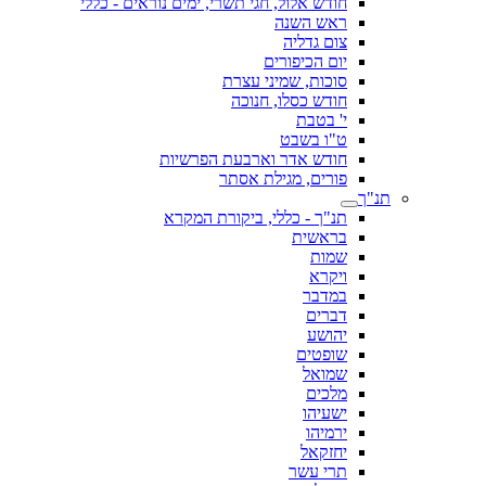
חודש אלול, חגי תשרי, ימים נוראים - כללי
ראש השנה
צום גדליה
יום הכיפורים
סוכות, שמיני עצרת
חודש כסלו, חנוכה
י' בטבת
ט"ו בשבט
חודש אדר וארבעת הפרשיות
פורים, מגילת אסתר
תנ"ך
תנ"ך - כללי, ביקורת המקרא
בראשית
שמות
ויקרא
במדבר
דברים
יהושע
שופטים
שמואל
מלכים
ישעיהו
ירמיהו
יחזקאל
תרי עשר