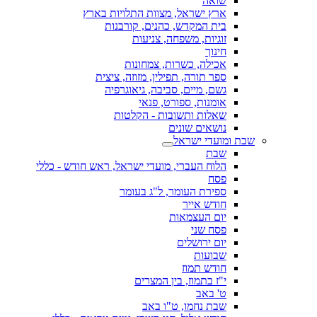
שואה
ארץ ישראל, מצוות התלויות בארץ
בית המקדש, כהנים, קורבנות
זוגיות, משפחה, צניעות
חינוך
אכילה, כשרות, צמחונות
ספר תורה, תפילין, מזוזה, ציצית
גשם, מיים, סביבה, גיאוגרפיה
אומנות, ספורט, פנאי
שאלות ותשובות - הקלטות
נושאים שונים
שבת ומועדי ישראל
שבת
הלוח העברי, מועדי ישראל, ראש חודש - כללי
פסח
ספירת העומר, ל"ג בעומר
חודש אייר
יום העצמאות
פסח שני
יום ירושלים
שבועות
חודש תמוז
י"ז בתמוז, בין המצרים
ט' באב
שבת נחמו, ט"ו באב