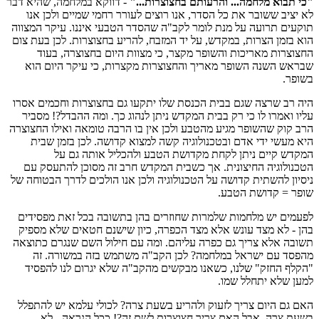
"כי תבוא מלחמה... והרעותם בחצוצרות..."
- דווקא במלחמה, שהיא דבר
לא יציב ששובר את כל הסדר, אנו רוצים לעורר רחמי שמיים ולכן אנו
תוקעים תרועה על מנת לומר לקב"ה שהסדר הטבעי איננו. עיקר המצווה
הוא בזמן הצרות, במקדש, על יד המזבח, להריע בחצוצרות. לכן בעת צום
החצוצרות מאריכות והשופר מקצר, כי מצוות היום בחצוצרה, בעוד
שבראש השנה השופר מאריך והחצוצרות מקצרות, כי עיקר היום הוא
בשופר.
היה רב שרצה שגם בבית הכנסת שלו יתקעו גם בחצוצרות וחכמים אסרו
עליו ואמרו לו כי רק בבית המקדש ניתן לנהוג כך. ומה ההבדל?! מסביר
הרב קוק שהשופר מגיע מהטבע ולכן אין בו הרבה טומאה ואילו החצוצרה
היא מעשי ידי אדם ובטכנולוגיה קשה למצוא קדושה. לכן בזמן שבית
המקדש קיים ניתן לקחת מקדושת הטבע ולהכליל אותה גם על
הטכנולוגיה החיצונית. אך כשבית המקדש חרב זה מסוכן להתעסק עם
ניסיון להשתית קדושה על הטכנולוגיה ולכן אנו הולכים לדרך הבטוחה של
שופר = קדושת הטבע.
לפעמים יש מלחמות שלמרות שחוזרים בהן בתשובה בכל זאת מפסידים
בהן - לא מצד עונש אלא מצד הכפרה, כיון שישנם חטאים שלא מספיק
תשובה אלא צריך גם כפרה עליהם. ומה עם חילול השם שנגרם כתוצאה
מהפסד עם ישראל במלחמה? לכן הקב"ה משתמש בזה במשורה. זה
"הקלף החזק" שלנו, כשאנו מבקשים מהקב"ה שלא יגרום לנו להפסיד
למען שלא יתחלל שמו.
האם גם היום צריך לזעוק ולהריע בשעת צרה? לכולי עלמא יש להתפלל
בשעת צרה, אבל האם צריך חצוצרות לשם זה?! ככל הנראה - לא.