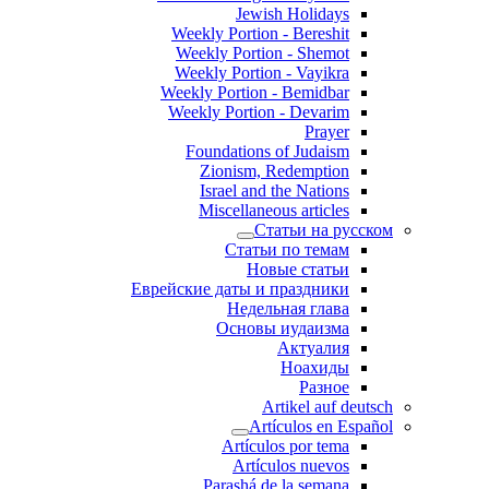
Jewish Holidays
Weekly Portion - Bereshit
Weekly Portion - Shemot
Weekly Portion - Vayikra
Weekly Portion - Bemidbar
Weekly Portion - Devarim
Prayer
Foundations of Judaism
Zionism, Redemption
Israel and the Nations
Miscellaneous articles
Статьи на русском
Статьи по темам
Новые статьи
Еврейские даты и праздники
Недельная глава
Основы иудаизма
Актуалия
Ноахиды
Разное
Artikel auf deutsch
Artículos en Español
Artículos por tema
Artículos nuevos
Parashá de la semana