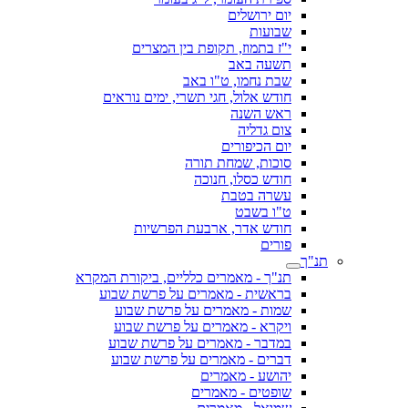
יום ירושלים
שבועות
י"ז בתמוז, תקופת בין המצרים
תשעה באב
שבת נחמו, ט"ו באב
חודש אלול, חגי תשרי, ימים נוראים
ראש השנה
צום גדליה
יום הכיפורים
סוכות, שמחת תורה
חודש כסלו, חנוכה
עשרה בטבת
ט"ו בשבט
חודש אדר, ארבעת הפרשיות
פורים
תנ"ך
תנ"ך - מאמרים כלליים, ביקורת המקרא
בראשית - מאמרים על פרשת שבוע
שמות - מאמרים על פרשת שבוע
ויקרא - מאמרים על פרשת שבוע
במדבר - מאמרים על פרשת שבוע
דברים - מאמרים על פרשת שבוע
יהושע - מאמרים
שופטים - מאמרים