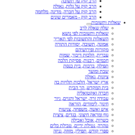
הרב קוק על תשובה
הרב קוק על גלות, גאולה
הרב קוק על חברה, מדינה, מלחמה
הרב קוק - מאמרים שונים
שאלות ותשובות
שלח שאלה לרב
שאלות ותשובות לפי נושא
השאלות והתשובות לפי תאריך
אמונה, תשובה, יסודות התורה
מקורות ופירושיהם
עברית, הלכות דיבור, שמות
חכמים, רבנות, פסיקת הלכה
תפילה, ברכות, בית כנסת
שבת ומועד
ציונות, גאולה
ארץ ישראל, הלכות תלויות בה
בית המקדש, הר הבית
חברה ואקטואליה
עבודה זרה, ישראל והגוים, גיור
חינוך, לימודים, הוראה
איש ואשה, משפחה, צניעות
גוף ומראה חיצוני, בגדים, ציצית
כשרות, אוכל ואכילה
טהרה, נטילת ידיים, טבילת כלים
ספרי קודש, תפילין, מזוזה, גניזה