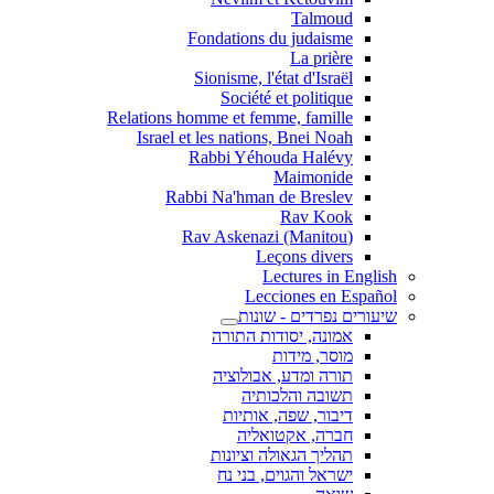
Talmoud
Fondations du judaisme
La prière
Sionisme, l'état d'Israël
Société et politique
Relations homme et femme, famille
Israel et les nations, Bnei Noah
Rabbi Yéhouda Halévy
Maimonide
Rabbi Na'hman de Breslev
Rav Kook
(Rav Askenazi (Manitou
Leçons divers
Lectures in English
Lecciones en Español
שיעורים נפרדים - שונות
אמונה, יסודות התורה
מוסר, מידות
תורה ומדע, אבולוציה
תשובה והלכותיה
דיבור, שפה, אותיות
חברה, אקטואליה
תהליך הגאולה וציונות
ישראל והגוים, בני נח