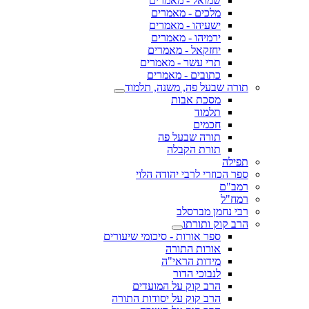
שמואל - מאמרים
מלכים - מאמרים
ישעיהו - מאמרים
ירמיהו - מאמרים
יחזקאל - מאמרים
תרי עשר - מאמרים
כתובים - מאמרים
תורה שבעל פה, משנה, תלמוד
מסכת אבות
תלמוד
חכמים
תורה שבעל פה
תורת הקבלה
תפילה
ספר הכוזרי לרבי יהודה הלוי
רמב"ם
רמח"ל
רבי נחמן מברסלב
הרב קוק ותורתו
ספר אורות - סיכומי שיעורים
אורות התורה
מידות הראי"ה
לנבוכי הדור
הרב קוק על המועדים
הרב קוק על יסודות התורה