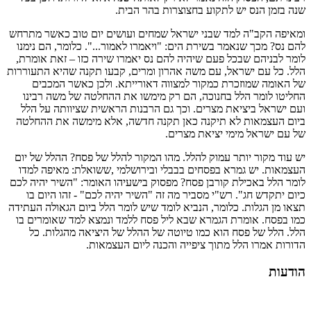
שנה בזמן הנס יש לתקוע בחצוצרות בהר הבית.
ומאיפה הקב"ה למד שבני ישראל שמחים ועושים יום טוב כאשר מתרחש
להם נס? מכך שנאמר בשירת הים: "ויאמרו לאמור...". כלומר, הם נימנו
לומר לבניהם שבכל פעם שיהיה להם נס יאמרו שירה כזו – זאת אומרת,
הלל. כל עם ישראל, עם משה אהרון ומרים, קבעו תקנה שהיא התעוררות
של האומה שמוזכרת כמקור למצווה דאורייתא. ולכן כאשר המכבים
החליטו לומר הלל בחנוכה, הם רק מימשו את ההחלטה של משה רבינו
ועם ישראל ביציאת מצרים. וכך גם הרבנות הראשית שציוותה על הלל
ביום העצמאות לא תיקנה כאן תקנה חדשה, אלא מימשה את ההחלטה
של עם ישראל מימי יציאת מצרים.
יש עוד מקור יותר עמוק להלל. מהו המקור להלל של פסח? ההלל של יום
העצמאות. יש גמרא בפסחים בבבלי ובירושלמי ,ששואלת: מאיפה למדו
לומר הלל באכילת קורבן פסח? מפסוק בישעיהו האומר: "השיר יהיה לכם
כיום יתקדש חג". רש"י מסביר מה זה "השיר יהיה לכם" - זהו היום בו
תצאו מן הגלות. כלומר, הנביא לומד שיש לומר הלל ביום הגאולה העתידה
כמו בפסח. אומרת הגמרא שבא ליל פסח ללמד ונמצא למד שאומרים בו
הלל. הלל של פסח הוא כמו טיוטה של ההלל של היציאה מהגלות. כל
הדורות אמרו הלל מתוך ציפייה והכנה ליום העצמאות.
הודעות