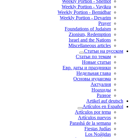
Weekly Portion - Shemot
Weekly Portion - Vayikra
Weekly Portion - Bemidbar
Weekly Portion - Devarim
Prayer
Foundations of Judaism
Zionism, Redemption
Israel and the Nations
Miscellaneous articles
Статьи на русском
Статьи по темам
Новые статьи
Евр. даты и праздники
Недельная глава
Основы иудаизма
Актуалия
Ноахиды
Разное
Artikel auf deutsch
Artículos en Español
Artículos por tema
Artículos nuevos
Parashá de la semana
Fiestas Judías
Los Noájidas