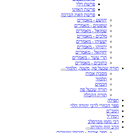
פרשת וילך
פרשת האזינו
פרשת וזאת הברכה
יהושע - מאמרים
שופטים - מאמרים
שמואל - מאמרים
מלכים - מאמרים
ישעיהו - מאמרים
ירמיהו - מאמרים
יחזקאל - מאמרים
תרי עשר - מאמרים
כתובים - מאמרים
תורה שבעל פה, משנה, תלמוד
מסכת אבות
תלמוד
חכמים
תורה שבעל פה
תורת הקבלה
תפילה
ספר הכוזרי לרבי יהודה הלוי
רמב"ם
רמח"ל
רבי נחמן מברסלב
הרב קוק ותורתו
ספר אורות - סיכומי שיעורים