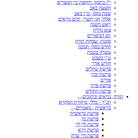
י"ז בתמוז, תקופת בין המצרים
תשעה באב
שבת נחמו, ט"ו באב
אלול, חגי תשרי, ימים נוראים
ראש השנה
צום גדליה
יום הכיפורים
סוכות, שמחת תורה
חודש כסלו, חנוכה
עשרה בטבת
ט"ו בשבט
חודש אדר
פרשת שקלים
פרשת זכור
פורים
פרשת פרה
פרשת החודש
תורה, נביאים וכתובים
תנ"ך - כללי, ביקורת המקרא
בראשית - מאמרים
פרשת בראשית
פרשת נח
פרשת לך לך
פרשת וירא
פרשת חיי שרה