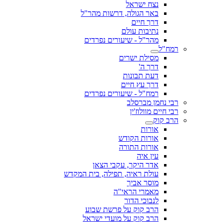
נצח ישראל
באר הגולה, דרשות מהר"ל
דרך חיים
נתיבות עולם
מהר"ל - שיעורים נפרדים
רמח"ל
מסילת ישרים
דרך ה'
דעת תבונות
דרך עץ חיים
רמח"ל - שיעורים נפרדים
רבי נחמן מברסלב
רבי חיים מוולוז'ין
הרב קוק
אורות
אורות הקודש
אורות התורה
עין איה
אדר היקר, עקבי הצאן
עולת ראיה, תפילה, בית המקדש
מוסר אביך
מאמרי הראי"ה
לנבוכי הדור
הרב קוק על פרשת שבוע
הרב קוק על מועדי ישראל