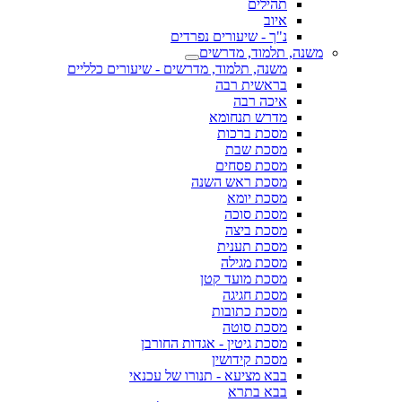
תהילים
איוב
נ"ך - שיעורים נפרדים
משנה, תלמוד, מדרשים
משנה, תלמוד, מדרשים - שיעורים כלליים
בראשית רבה
איכה רבה
מדרש תנחומא
מסכת ברכות
מסכת שבת
מסכת פסחים
מסכת ראש השנה
מסכת יומא
מסכת סוכה
מסכת ביצה
מסכת תענית
מסכת מגילה
מסכת מועד קטן
מסכת חגיגה
מסכת כתובות
מסכת סוטה
מסכת גיטין - אגדות החורבן
מסכת קידושין
בבא מציעא - תנורו של עכנאי
בבא בתרא