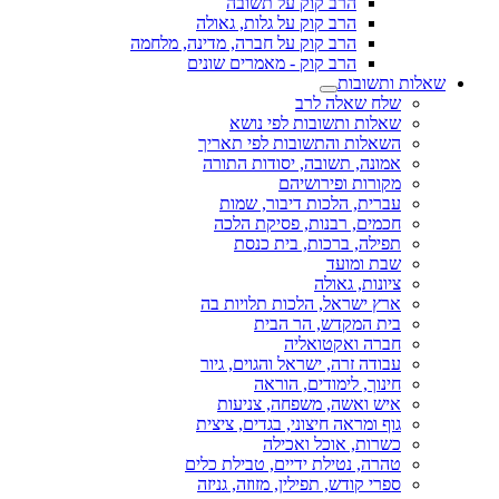
הרב קוק על תשובה
הרב קוק על גלות, גאולה
הרב קוק על חברה, מדינה, מלחמה
הרב קוק - מאמרים שונים
שאלות ותשובות
שלח שאלה לרב
שאלות ותשובות לפי נושא
השאלות והתשובות לפי תאריך
אמונה, תשובה, יסודות התורה
מקורות ופירושיהם
עברית, הלכות דיבור, שמות
חכמים, רבנות, פסיקת הלכה
תפילה, ברכות, בית כנסת
שבת ומועד
ציונות, גאולה
ארץ ישראל, הלכות תלויות בה
בית המקדש, הר הבית
חברה ואקטואליה
עבודה זרה, ישראל והגוים, גיור
חינוך, לימודים, הוראה
איש ואשה, משפחה, צניעות
גוף ומראה חיצוני, בגדים, ציצית
כשרות, אוכל ואכילה
טהרה, נטילת ידיים, טבילת כלים
ספרי קודש, תפילין, מזוזה, גניזה