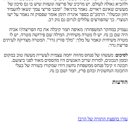
ולהביא גאולה לעולם. יש מרכיב של פריצה ונועזות שיש בו גם סיכון של
מעשים שאינם ראויים. נאמר בדניאל: "ומבני פריצי עמך ינשאו להעמיד
חזון ונכשלו". הרמב"ם בספר איגרת תימן אומר שפסוק זה נאמר על ישו
הנוצרי. כך שהפורצים עלולים לגרום גם נזק רב.
נעמיק במחקר המשפחתי: מאיפה תמר קיבלה את כח הפריצה?! אביה
היה שם בן נח. יש לו מטרה משיחית. המילה שם פירושה מטרה. יש לו
מטרה משיחית ונאמר על מלך: "מלך פורץ גדר". המטרה מצדיקה לעיתים
פריצת גדר.
לסיכום
: מעשהו של פנחס מהווה יוזמה עצמית לעשיית מעשה טוב במקום
ובזמן הנכונים, למרות שרוב האנשים היו מהססים מאוד לפני ביצועם.
תכונה זו קיבל פנחס ממשפחת נחשון דודו שמקורו בשורה של בעלי
התכונה הנחשונית ובהם פרץ, תמר ושם בן נח.
הודעות
עזרו בהפצת התורה של הרב!