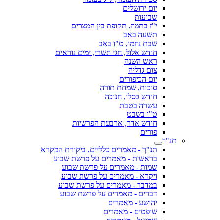
יום ירושלים
שבועות
י"ז בתמוז, תקופת בין המצרים
תשעה באב
שבת נחמו, ט"ו באב
חודש אלול, חגי תשרי, ימים נוראים
ראש השנה
צום גדליה
יום הכיפורים
סוכות, שמחת תורה
חודש כסלו, חנוכה
עשרה בטבת
ט"ו בשבט
חודש אדר, ארבעת הפרשיות
פורים
תנ"ך
תנ"ך - מאמרים כלליים, ביקורת המקרא
בראשית - מאמרים על פרשת שבוע
שמות - מאמרים על פרשת שבוע
ויקרא - מאמרים על פרשת שבוע
במדבר - מאמרים על פרשת שבוע
דברים - מאמרים על פרשת שבוע
יהושע - מאמרים
שופטים - מאמרים