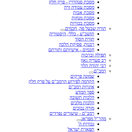
מסכת סנהדרין - פרק חלק
מסכת עבודה זרה
מסכת אבות
מסכת מנחות
מסכת בכורות
תורה שבעל פה, חכמים
תושב"ע - כללי, היסטוריה
תורת הסוד
רבנות, פסיקת הלכה
חכמים - אישיותם ותורתם
תפילה וברכות
רב סעדיה גאון
רבי יהודה הלוי
רמב"ם
שמונה פרקים
הקדמה לפירוש הרמב"ם על פרק חלק
איגרות רמב"ם
ספר המדע
הלכות תשובה
הלכות מלכים
מורה נבוכים
רמב"ם - שיעורים נפרדים
מהר"ל מפראג
גבורות ה'
תפארת ישראל