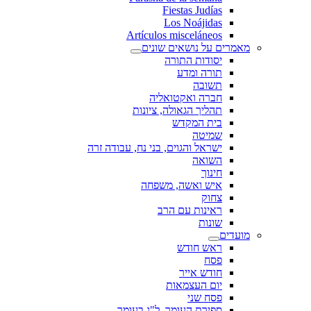
Fiestas Judías
Los Noájidas
Artículos misceláneos
מאמרים על נושאים שונים
יסודות התורה
תורה ומדע
תשובה
חברה ואקטואליה
תהליך הגאולה, ציונות
בית המקדש
שמיטה
ישראל והגוים, בני נח, עבודה זרה
השואה
חינוך
איש ואשה, משפחה
צחוק
ראינות עם הרב
שונות
מועדים
ראש חודש
פסח
חודש אייר
יום העצמאות
פסח שני
ספירת העומר, ל"ג בעומר