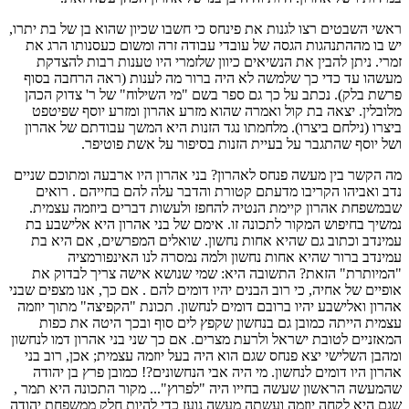
ראשי השבטים רצו לגנות את פינחס כי חשבו שכיון שהוא בן של בת יתרו,
יש בו מההתנהגות הגסה של עובדי עבודה זרה ומשום כעסנותו הרג את
זמרי. ניתן להבין את הנשיאים כיוון שלזמרי היו טענות רבות להצדקת
מעשהו עד כדי כך שלמשה לא היה ברור מה לענות (ראה הרחבה בסוף
פרשת בלק). נכתב על כך גם ספר בשם "מי השילוח" של ר' צדוק הכהן
מלובלין. יצאה בת קול ואמרה שהוא מזרע אהרון ומזרע יוסף שפיטפט
ביצרו (נילחם ביצרו). מלחמתו נגד הזנות היא המשך עבודתם של אהרון
ושל יוסף שהתגבר על בעיית הזנות בסיפור על אשת פוטיפר.
מה הקשר בין מעשה פנחס לאהרון? בני אהרון היו ארבעה ומתוכם שניים
נדב ואביהו הקריבו מדעתם קטורת והדבר עלה להם בחייהם . רואים
שבמשפחת אהרון קיימת הנטיה להחפז ולעשות דברים ביוזמה עצמית.
נמשיך בחיפוש המקור לתכונה זו. אימם של בני אהרון היא אלישבע בת
עמינדב וכתוב גם שהיא אחות נחשון. שואלים המפרשים, אם היא בת
עמינדב ברור שהיא אחות נחשון ולמה נמסרה לנו האינפורמציה
"המיותרת" הזאת? התשובה היא: שמי שנושא אישה צריך לבדוק את
אופיים של אחיה, כי רוב הבנים יהיו דומים להם . אם כך, אנו מצפים שבני
אהרון ואלישבע יהיו ברובם דומים לנחשון. תכונת "הקפיצה" מתוך יוזמה
עצמית הייתה כמובן גם בנחשון שקפץ לים סוף ובכך היטה את כפות
המאזניים לטובת ישראל ולרעת מצרים. אם כך שני בני אהרון דמו לנחשון
ומהבן השלישי יצא פנחס שגם הוא היה בעל יוזמה עצמית; אכן, רוב בני
אהרון היו דומים לנחשון. מי היה אבי הנחשונים?! כמובן פרץ בן יהודה
שהמעשה הראשון שעשה בחייו היה "לפרוץ"... מקור התכונה היא תמר ,
שגם היא לקחה יוזמה ועשתה מעשה נועז כדי להיות חלק ממשפחת יהודה