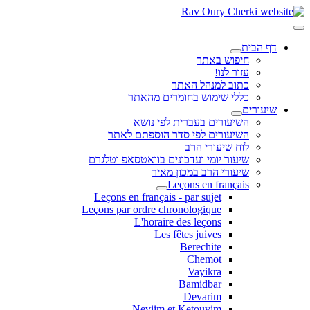
דף הבית
חיפוש באתר
עזור לנו!
כתוב למנהל האתר
כללי שימוש בחומרים מהאתר
שיעורים
השיעורים בעברית לפי נושא
השיעורים לפי סדר הוספתם לאתר
לוח שיעורי הרב
שיעור יומי ועדכונים בוואטסאפ וטלגרם
שיעורי הרב במכון מאיר
Leçons en français
Leçons en français - par sujet
Leçons par ordre chronologique
L'horaire des leçons
Les fêtes juives
Berechite
Chemot
Vayikra
Bamidbar
Devarim
Neviim et Ketouvim