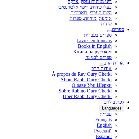
דיני ממונות ונזקין, צדקה
בעלי כוחות, ריפוי אלטרנטיבי
הלוח העברי, תאריכים
אומנות, מוזיקה, ספרות
שונות
ספרים
ספרים בעברית
Livres en français
Books in English
Книги на русском
ספרים לבני נח
אודות הרב
אודות הרב
À propos du Rav Oury Cherki
About Rabbi Oury Cherki
О раве Ури Шерки
Sobre Rabino Oury Cherki
Über Rabbi Oury Cherki
לכתוב לרב
Languages
עברית
Français
English
Русский
Español