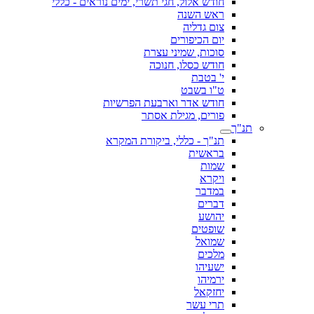
חודש אלול, חגי תשרי, ימים נוראים - כללי
ראש השנה
צום גדליה
יום הכיפורים
סוכות, שמיני עצרת
חודש כסלו, חנוכה
י' בטבת
ט"ו בשבט
חודש אדר וארבעת הפרשיות
פורים, מגילת אסתר
תנ"ך
תנ"ך - כללי, ביקורת המקרא
בראשית
שמות
ויקרא
במדבר
דברים
יהושע
שופטים
שמואל
מלכים
ישעיהו
ירמיהו
יחזקאל
תרי עשר