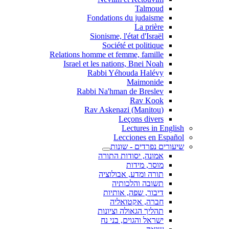
Talmoud
Fondations du judaisme
La prière
Sionisme, l'état d'Israël
Société et politique
Relations homme et femme, famille
Israel et les nations, Bnei Noah
Rabbi Yéhouda Halévy
Maimonide
Rabbi Na'hman de Breslev
Rav Kook
(Rav Askenazi (Manitou
Leçons divers
Lectures in English
Lecciones en Español
שיעורים נפרדים - שונות
אמונה, יסודות התורה
מוסר, מידות
תורה ומדע, אבולוציה
תשובה והלכותיה
דיבור, שפה, אותיות
חברה, אקטואליה
תהליך הגאולה וציונות
ישראל והגוים, בני נח