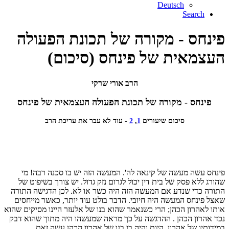
Deutsch
Search
פינחס - מקורה של תכונת הפעולה
העצמאית של פינחס (סיכום)
הרב אורי שרקי
פינחס - מקורה של תכונת הפעולה העצמאית של פינחס
סיכום שיעורים
1
,
2
- עוד לא עבר את עריכת הרב
פינחס עשה מעשה של קינאה לה'. המעשה הזה יש בו סכנה רבה! מי
שהורג ללא פסק של בית דין יכול לגרום נזק גדול. יש צורך בשיפוט של
התורה כדי שנדע אם המעשה הזה היה כשר או לא. לכן הדגישה התורה
שאצל פינחס המעשה היה חיובי. הדבר בולט עוד יותר, כאשר מייחסים
אותו לאהרון הכהן; הרי כשנאמר שהוא בנו של אלעזר היינו מסיקים שהוא
נכד אהרון הכהן . ההדגשה על כך מראה שמעשהו היה מתוך שהוא דבק
במידותיו של אהרון. היות והיה בן בנו של אהרון הכהן עשה זאת.