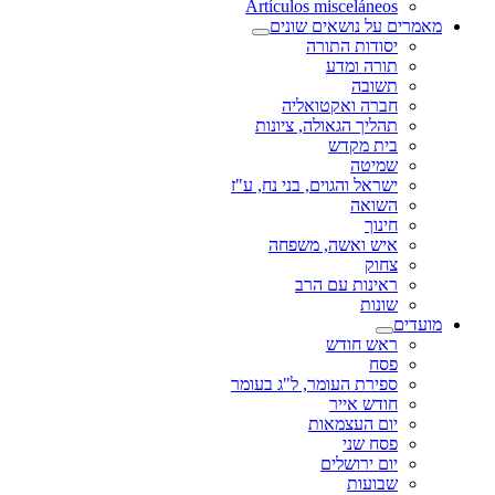
Artículos misceláneos
מאמרים על נושאים שונים
יסודות התורה
תורה ומדע
תשובה
חברה ואקטואליה
תהליך הגאולה, ציונות
בית מקדש
שמיטה
ישראל והגוים, בני נח, ע"ז
השואה
חינוך
איש ואשה, משפחה
צחוק
ראינות עם הרב
שונות
מועדים
ראש חודש
פסח
ספירת העומר, ל"ג בעומר
חודש אייר
יום העצמאות
פסח שני
יום ירושלים
שבועות