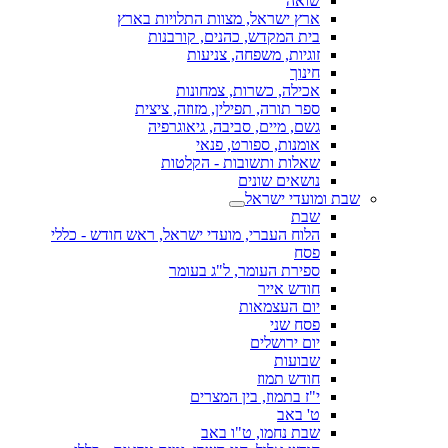
שואה
ארץ ישראל, מצוות התלויות בארץ
בית המקדש, כהנים, קורבנות
זוגיות, משפחה, צניעות
חינוך
אכילה, כשרות, צמחונות
ספר תורה, תפילין, מזוזה, ציצית
גשם, מיים, סביבה, גיאוגרפיה
אומנות, ספורט, פנאי
שאלות ותשובות - הקלטות
נושאים שונים
שבת ומועדי ישראל
שבת
הלוח העברי, מועדי ישראל, ראש חודש - כללי
פסח
ספירת העומר, ל"ג בעומר
חודש אייר
יום העצמאות
פסח שני
יום ירושלים
שבועות
חודש תמוז
י"ז בתמוז, בין המצרים
ט' באב
שבת נחמו, ט"ו באב