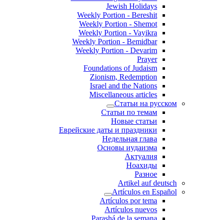
Jewish Holidays
Weekly Portion - Bereshit
Weekly Portion - Shemot
Weekly Portion - Vayikra
Weekly Portion - Bemidbar
Weekly Portion - Devarim
Prayer
Foundations of Judaism
Zionism, Redemption
Israel and the Nations
Miscellaneous articles
Статьи на русском
Статьи по темам
Новые статьи
Еврейские даты и праздники
Недельная глава
Основы иудаизма
Актуалия
Ноахиды
Разное
Artikel auf deutsch
Artículos en Español
Artículos por tema
Artículos nuevos
Parashá de la semana