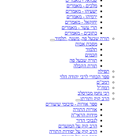
שמואל - מאמרים
מלכים - מאמרים
ישעיהו - מאמרים
ירמיהו - מאמרים
יחזקאל - מאמרים
תרי עשר - מאמרים
כתובים - מאמרים
תורה שבעל פה, משנה, תלמוד
מסכת אבות
תלמוד
חכמים
תורה שבעל פה
תורת הקבלה
תפילה
ספר הכוזרי לרבי יהודה הלוי
רמב"ם
רמח"ל
רבי נחמן מברסלב
הרב קוק ותורתו
ספר אורות - סיכומי שיעורים
אורות התורה
מידות הראי"ה
לנבוכי הדור
הרב קוק על המועדים
הרב קוק על יסודות התורה