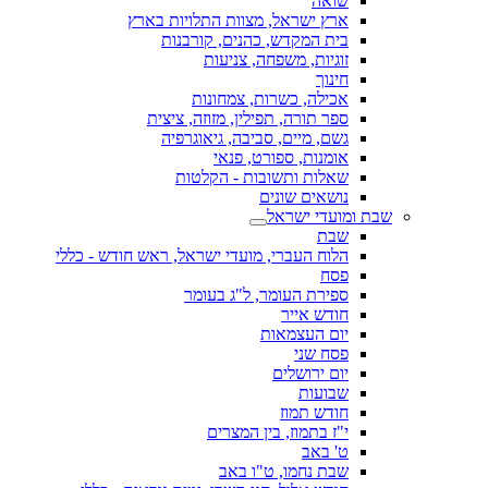
שואה
ארץ ישראל, מצוות התלויות בארץ
בית המקדש, כהנים, קורבנות
זוגיות, משפחה, צניעות
חינוך
אכילה, כשרות, צמחונות
ספר תורה, תפילין, מזוזה, ציצית
גשם, מיים, סביבה, גיאוגרפיה
אומנות, ספורט, פנאי
שאלות ותשובות - הקלטות
נושאים שונים
שבת ומועדי ישראל
שבת
הלוח העברי, מועדי ישראל, ראש חודש - כללי
פסח
ספירת העומר, ל"ג בעומר
חודש אייר
יום העצמאות
פסח שני
יום ירושלים
שבועות
חודש תמוז
י"ז בתמוז, בין המצרים
ט' באב
שבת נחמו, ט"ו באב