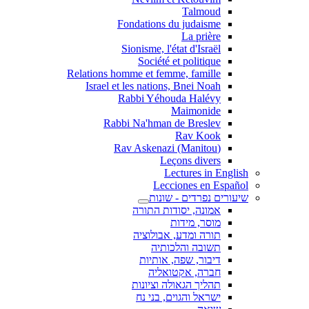
Talmoud
Fondations du judaisme
La prière
Sionisme, l'état d'Israël
Société et politique
Relations homme et femme, famille
Israel et les nations, Bnei Noah
Rabbi Yéhouda Halévy
Maimonide
Rabbi Na'hman de Breslev
Rav Kook
(Rav Askenazi (Manitou
Leçons divers
Lectures in English
Lecciones en Español
שיעורים נפרדים - שונות
אמונה, יסודות התורה
מוסר, מידות
תורה ומדע, אבולוציה
תשובה והלכותיה
דיבור, שפה, אותיות
חברה, אקטואליה
תהליך הגאולה וציונות
ישראל והגוים, בני נח