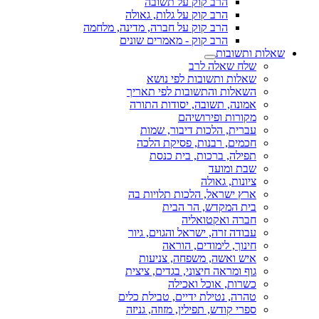
הרב קוק על תשובה
הרב קוק על גלות, גאולה
הרב קוק על חברה, מדינה, מלחמה
הרב קוק - מאמרים שונים
שאלות ותשובות
שלח שאלה לרב
שאלות ותשובות לפי נושא
השאלות והתשובות לפי תאריך
אמונה, תשובה, יסודות התורה
מקורות ופירושיהם
עברית, הלכות דיבור, שמות
חכמים, רבנות, פסיקת הלכה
תפילה, ברכות, בית כנסת
שבת ומועד
ציונות, גאולה
ארץ ישראל, הלכות תלויות בה
בית המקדש, הר הבית
חברה ואקטואליה
עבודה זרה, ישראל והגוים, גיור
חינוך, לימודים, הוראה
איש ואשה, משפחה, צניעות
גוף ומראה חיצוני, בגדים, ציצית
כשרות, אוכל ואכילה
טהרה, נטילת ידיים, טבילת כלים
ספרי קודש, תפילין, מזוזה, גניזה