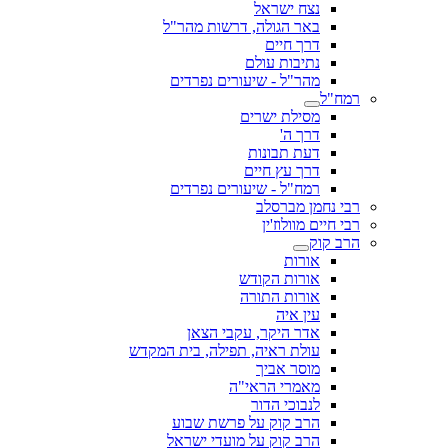
נצח ישראל
באר הגולה, דרשות מהר"ל
דרך חיים
נתיבות עולם
מהר"ל - שיעורים נפרדים
רמח"ל
מסילת ישרים
דרך ה'
דעת תבונות
דרך עץ חיים
רמח"ל - שיעורים נפרדים
רבי נחמן מברסלב
רבי חיים מוולוז'ין
הרב קוק
אורות
אורות הקודש
אורות התורה
עין איה
אדר היקר, עקבי הצאן
עולת ראיה, תפילה, בית המקדש
מוסר אביך
מאמרי הראי"ה
לנבוכי הדור
הרב קוק על פרשת שבוע
הרב קוק על מועדי ישראל