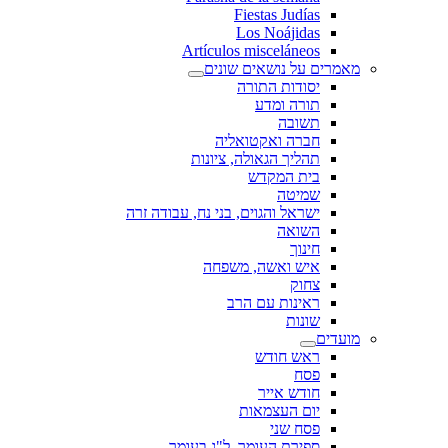
Fiestas Judías
Los Noájidas
Artículos misceláneos
מאמרים על נושאים שונים
יסודות התורה
תורה ומדע
תשובה
חברה ואקטואליה
תהליך הגאולה, ציונות
בית המקדש
שמיטה
ישראל והגוים, בני נח, עבודה זרה
השואה
חינוך
איש ואשה, משפחה
צחוק
ראינות עם הרב
שונות
מועדים
ראש חודש
פסח
חודש אייר
יום העצמאות
פסח שני
ספירת העומר, ל"ג בעומר