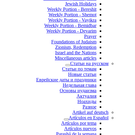
Jewish Holidays
Weekly Portion - Bereshit
Weekly Portion - Shemot
Weekly Portion - Vayikra
Weekly Portion - Bemidbar
Weekly Portion - Devarim
Prayer
Foundations of Judaism
Zionism, Redemption
Israel and the Nations
Miscellaneous articles
Статьи на русском
Статьи по темам
Новые статьи
Еврейские даты и праздники
Недельная глава
Основы иудаизма
Актуалия
Ноахиды
Разное
Artikel auf deutsch
Artículos en Español
Artículos por tema
Artículos nuevos
Parashá de la semana