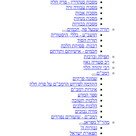
מסכת סנהדרין - פרק חלק
מסכת עבודה זרה
מסכת אבות
מסכת מנחות
מסכת בכורות
תורה שבעל פה, חכמים
תושב"ע - כללי, היסטוריה
תורת הסוד
רבנות, פסיקת הלכה
חכמים - אישיותם ותורתם
תפילה וברכות
רב סעדיה גאון
רבי יהודה הלוי
רמב"ם
שמונה פרקים
הקדמה לפירוש הרמב"ם על פרק חלק
איגרות רמב"ם
ספר המדע
הלכות תשובה
הלכות מלכים
מורה נבוכים
רמב"ם - שיעורים נפרדים
מהר"ל מפראג
גבורות ה'
תפארת ישראל