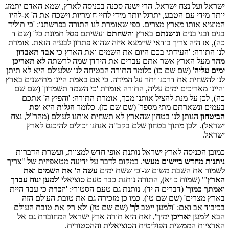
ישראל ועל נצח ישראל. הרי ישנה סכנה בכניסה לארץ, שמא האדם יתמזג
יותר מידי עם הטבע, יתרגל יותר מידי לחיי חומריות וישכח את ה' א-להיו
המוציא אותו מארץ מצרים. כפי שאומרת לנו התורה בפרשתנו: 'כי תוליד
בנים ובני בנים
ונושנתם
בארץ
והשחתם
ועשיתם פסל תמונת כל' (שם ד
כה), אז היה צריך בודאי שיימצא איזה שהוא פתרון לבעיה הזאת. אומרת
לנו התורה: 'העידתי בכם היום את השמים ואת הארץ כי
אבד תאבדון
מהר
מעל הארץ אשר אתם עברים את הירדן שמה לרשתה
לא תאריכן
ימים עליה
' (שם שם כו) כלומר התורה הבטיחה לנו שלעולם היא לא תיתן
לנו להשחית את דרכנו יתר על המידה. כי אם באמת היינו מתישנים בארץ
והיינו מאריכים ימים עליה, התורה אומרת 'כי השמד תשמדון' (שם שם
כה), לכן על מנת להציל אותנו מכך, אומרת התורה: 'והפיץ ה' אתכם
בעמים ונשארתם מתי מספר' (שם שם כז). כלומר
הגלות
היא
וסת
הביטחון
הנותן לנו בטחון שהארץ לא תשחית אותנו לעולם (מהר"ל, נצח
ישראל). ולכן מתוך בטחון שלם בקב"ה אנחנו יכולים להיכנס לארץ
ישראל.
כמובן הכניסה לארץ ישראל נותנת אופי חדש למצוות, ועשרת הדברות
ניתנות מחדש ביישום מעשי
. במקום לדבר על ידיעה מטאפיזית של "צריך
לשמור את השבת משום ש-'כי ששת ימים
עשה ה' את השמים ואת
הארץ
'" (שמות כ יא), התורה נותנת כבר טעם סוציאלי '
למען ינוח עבדך
ואמתך כמוך
' (דברים ה יד). נותנת גם טעם הסטורי: '
וזכרת
כי עבד היית
בארץ מצרים' (שם שם טו). כמו כן מזכירה גם את טובת העולם הזה
בכיבוד אב ואם: 'ולמען ייטב
לך
' (שם שם טז) ולא רק את טובת העולם
הבא 'למען
יאריכן
ימיך', זאת היא תורה ארץ ישראל המחוברת גם אל
הארציות הממשית הפוליטית הסוציאלית וההסטורית.