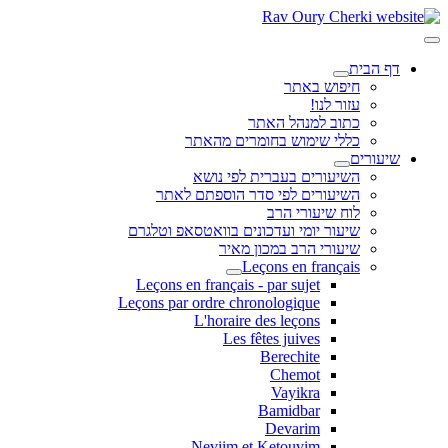
דף הבית
חיפוש באתר
עזור לנו!
כתוב למנהל האתר
כללי שימוש בחומרים מהאתר
שיעורים
השיעורים בעברית לפי נושא
השיעורים לפי סדר הוספתם לאתר
לוח שיעורי הרב
שיעור יומי ועדכונים בוואטסאפ וטלגרם
שיעורי הרב במכון מאיר
Leçons en français
Leçons en français - par sujet
Leçons par ordre chronologique
L'horaire des leçons
Les fêtes juives
Berechite
Chemot
Vayikra
Bamidbar
Devarim
Neviim et Ketouvim