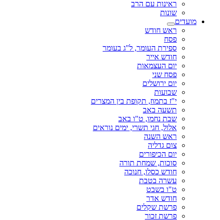
ראינות עם הרב
שונות
מועדים
ראש חודש
פסח
ספירת העומר, ל"ג בעומר
חודש אייר
יום העצמאות
פסח שני
יום ירושלים
שבועות
י"ז בתמוז, תקופת בין המצרים
תשעה באב
שבת נחמו, ט"ו באב
אלול, חגי תשרי, ימים נוראים
ראש השנה
צום גדליה
יום הכיפורים
סוכות, שמחת תורה
חודש כסלו, חנוכה
עשרה בטבת
ט"ו בשבט
חודש אדר
פרשת שקלים
פרשת זכור