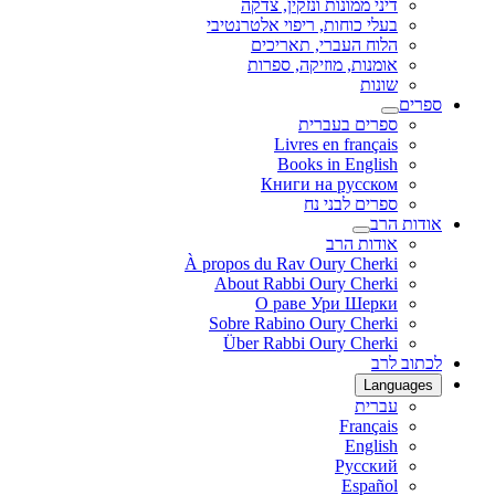
דיני ממונות ונזקין, צדקה
בעלי כוחות, ריפוי אלטרנטיבי
הלוח העברי, תאריכים
אומנות, מוזיקה, ספרות
שונות
ספרים
ספרים בעברית
Livres en français
Books in English
Книги на русском
ספרים לבני נח
אודות הרב
אודות הרב
À propos du Rav Oury Cherki
About Rabbi Oury Cherki
О раве Ури Шерки
Sobre Rabino Oury Cherki
Über Rabbi Oury Cherki
לכתוב לרב
Languages
עברית
Français
English
Русский
Español