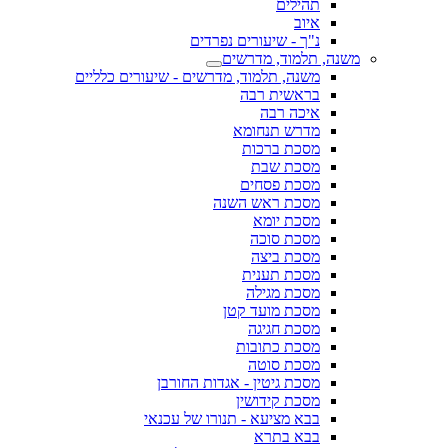
תהילים
איוב
נ"ך - שיעורים נפרדים
משנה, תלמוד, מדרשים
משנה, תלמוד, מדרשים - שיעורים כלליים
בראשית רבה
איכה רבה
מדרש תנחומא
מסכת ברכות
מסכת שבת
מסכת פסחים
מסכת ראש השנה
מסכת יומא
מסכת סוכה
מסכת ביצה
מסכת תענית
מסכת מגילה
מסכת מועד קטן
מסכת חגיגה
מסכת כתובות
מסכת סוטה
מסכת גיטין - אגדות החורבן
מסכת קידושין
בבא מציעא - תנורו של עכנאי
בבא בתרא