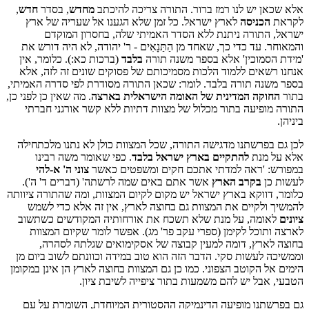
אלא שכאן יש לנו רמז ברור. התורה צריכה להיכתב
מחדש
, בסדר
חדש
,
לקראת
הכניסה
לארץ ישראל. כל זמן שלא הגענו אל שעריה של ארץ
ישראל, התורה ניתנת ללא הסדר האמיתי שלה, בחסרון המוקדם
והמאוחר. עד כדי כך, שאחד מן הַתַּנָאִים - ר' יהודה, לא היה דורש את
'מידת הסמוכין' אלא בספר משנה תורה
בלבד
(ברכות כא:). כלומר, אין
אנחנו רשאים ללמוד הלכות מסמיכותם של פסוקים שונים זה לזה, אלא
בספר משנה תורה בלבד. לומר: שכאן התורה מסודרת לפי סדרה האמיתי,
בתור
החוקה המדינית של האומה הישראלית בארצה
. מה שאין כן לפני כן,
התורה מופיעה בתור מכלול של מצוות דתיות ללא קשר אורגני חברתי
ביניהן.
לכן גם בפרשתנו מדגישה התורה, שכל המצוות כולן לא נתנו מלכתחילה
אלא על מנת
להתקיים בארץ ישראל בלבד
. כפי שאומר משה רבינו
במפורש: 'ראה למדתי אתכם חקים ומשפטים כאשר
צוני ה' א-להי
לעשות כן
בקרב הארץ
אשר אתם באים שמה לרשתה' (דברים ד' ה').
כלומר, דווקא בארץ ישראל יש מקום לקיום המצוות, ומה שהתורה ציוותה
להמשיך ולקיים את המצוות גם בחוצה לארץ, אין זה אלא כדי לשמש
ציונים
לאומה, על מנת שלא תשכח את אורחותיה המקודשים כשתשוב
לארצה ותוכל לקימן (ספרי עקב פר' מג). אפשר לומר שקיום המצוות
בחוצה לארץ, דומה למעין קבוצה של אסקימואים שגלתה לסהרה,
וממשיכה לעשות סקי. הדבר הזה הוא טוב במידה וכוונתם לשוב ביום מן
הימים אל הקוטב הצפוני. כמו כן גם המצוות בחוצה לארץ הן אינן במקומן
הטבעי, אבל יש להם משמעות בתור ציפייה לשיבת ציון.
גם בפרשתנו מופיעה הדינמיקה ההסטורית המיוחדת, השומרת על עם