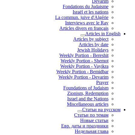
Devarim
Fondations du Judaisme
Israël et les nations
La commun. juive d'Algérie
Interviews avec le Rav
Articles divers en français
Articles in English
Articles by subject
Articles by date
Jewish Holidays
Weekly Portion - Bereshit
Weekly Portion - Shemot
Weekly Portion - Vayikra
Weekly Portion - Bemidbar
Weekly Portion - Devarim
Prayer
Foundations of Judaism
Zionism, Redemption
Israel and the Nations
Miscellaneous articles
Статьи на русском
Статьи по темам
Новые статьи
Евр. даты и праздники
Недельная глава