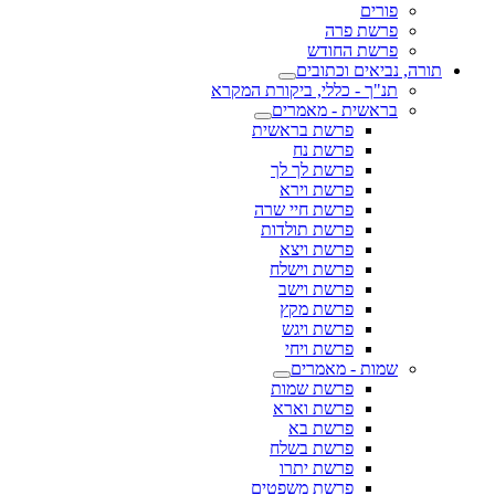
פורים
פרשת פרה
פרשת החודש
תורה, נביאים וכתובים
תנ"ך - כללי, ביקורת המקרא
בראשית - מאמרים
פרשת בראשית
פרשת נח
פרשת לך לך
פרשת וירא
פרשת חיי שרה
פרשת תולדות
פרשת ויצא
פרשת וישלח
פרשת וישב
פרשת מקץ
פרשת ויגש
פרשת ויחי
שמות - מאמרים
פרשת שמות
פרשת וארא
פרשת בא
פרשת בשלח
פרשת יתרו
פרשת משפטים