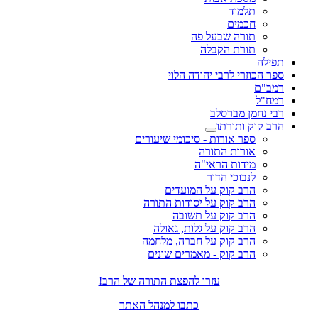
תלמוד
חכמים
תורה שבעל פה
תורת הקבלה
תפילה
ספר הכוזרי לרבי יהודה הלוי
רמב"ם
רמח"ל
רבי נחמן מברסלב
הרב קוק ותורתו
ספר אורות - סיכומי שיעורים
אורות התורה
מידות הראי"ה
לנבוכי הדור
הרב קוק על המועדים
הרב קוק על יסודות התורה
הרב קוק על תשובה
הרב קוק על גלות, גאולה
הרב קוק על חברה, מלחמה
הרב קוק - מאמרים שונים
עזרו להפצת התורה של הרב!
כתבו למנהל האתר