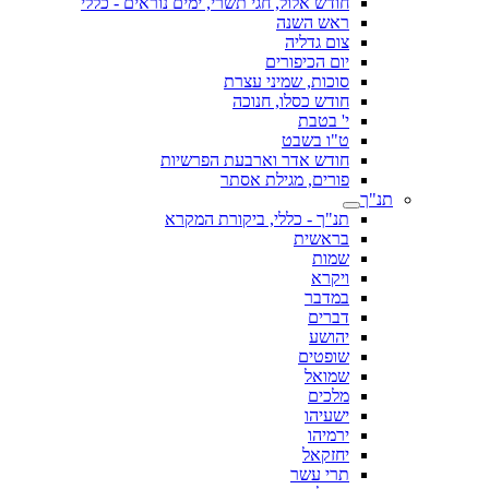
חודש אלול, חגי תשרי, ימים נוראים - כללי
ראש השנה
צום גדליה
יום הכיפורים
סוכות, שמיני עצרת
חודש כסלו, חנוכה
י' בטבת
ט"ו בשבט
חודש אדר וארבעת הפרשיות
פורים, מגילת אסתר
תנ"ך
תנ"ך - כללי, ביקורת המקרא
בראשית
שמות
ויקרא
במדבר
דברים
יהושע
שופטים
שמואל
מלכים
ישעיהו
ירמיהו
יחזקאל
תרי עשר