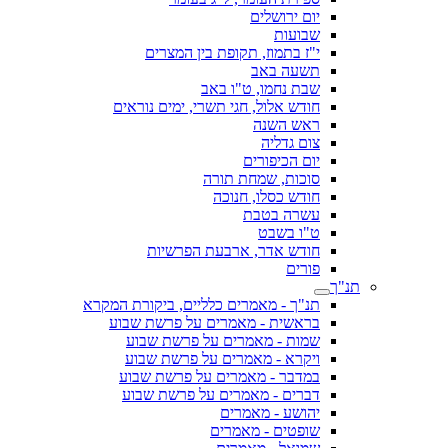
יום ירושלים
שבועות
י"ז בתמוז, תקופת בין המצרים
תשעה באב
שבת נחמו, ט"ו באב
חודש אלול, חגי תשרי, ימים נוראים
ראש השנה
צום גדליה
יום הכיפורים
סוכות, שמחת תורה
חודש כסלו, חנוכה
עשרה בטבת
ט"ו בשבט
חודש אדר, ארבעת הפרשיות
פורים
תנ"ך
תנ"ך - מאמרים כלליים, ביקורת המקרא
בראשית - מאמרים על פרשת שבוע
שמות - מאמרים על פרשת שבוע
ויקרא - מאמרים על פרשת שבוע
במדבר - מאמרים על פרשת שבוע
דברים - מאמרים על פרשת שבוע
יהושע - מאמרים
שופטים - מאמרים