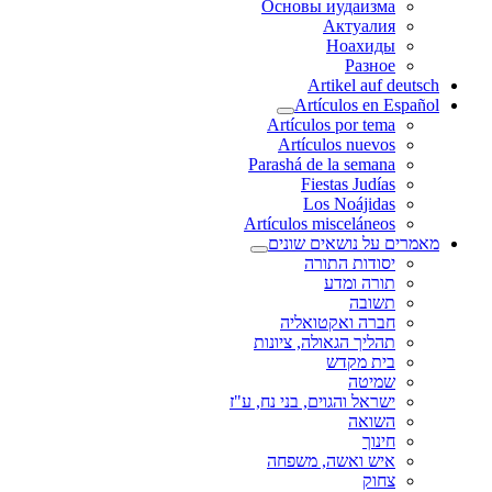
Основы иудаизма
Актуалия
Ноахиды
Разное
Artikel auf deutsch
Artículos en Español
Artículos por tema
Artículos nuevos
Parashá de la semana
Fiestas Judías
Los Noájidas
Artículos misceláneos
מאמרים על נושאים שונים
יסודות התורה
תורה ומדע
תשובה
חברה ואקטואליה
תהליך הגאולה, ציונות
בית מקדש
שמיטה
ישראל והגוים, בני נח, ע"ז
השואה
חינוך
איש ואשה, משפחה
צחוק