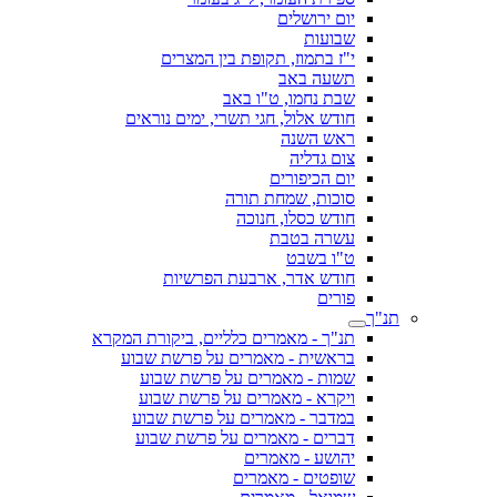
יום ירושלים
שבועות
י"ז בתמוז, תקופת בין המצרים
תשעה באב
שבת נחמו, ט"ו באב
חודש אלול, חגי תשרי, ימים נוראים
ראש השנה
צום גדליה
יום הכיפורים
סוכות, שמחת תורה
חודש כסלו, חנוכה
עשרה בטבת
ט"ו בשבט
חודש אדר, ארבעת הפרשיות
פורים
תנ"ך
תנ"ך - מאמרים כלליים, ביקורת המקרא
בראשית - מאמרים על פרשת שבוע
שמות - מאמרים על פרשת שבוע
ויקרא - מאמרים על פרשת שבוע
במדבר - מאמרים על פרשת שבוע
דברים - מאמרים על פרשת שבוע
יהושע - מאמרים
שופטים - מאמרים