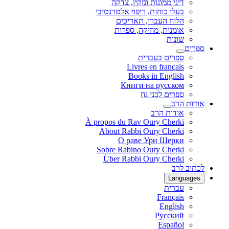
דיני ממונות ונזקין, צדקה
בעלי כוחות, ריפוי אלטרנטיבי
הלוח העברי, תאריכים
אומנות, מוזיקה, ספרות
שונות
ספרים
ספרים בעברית
Livres en français
Books in English
Книги на русском
ספרים לבני נח
אודות הרב
אודות הרב
À propos du Rav Oury Cherki
About Rabbi Oury Cherki
О раве Ури Шерки
Sobre Rabino Oury Cherki
Über Rabbi Oury Cherki
לכתוב לרב
Languages
עברית
Français
English
Русский
Español