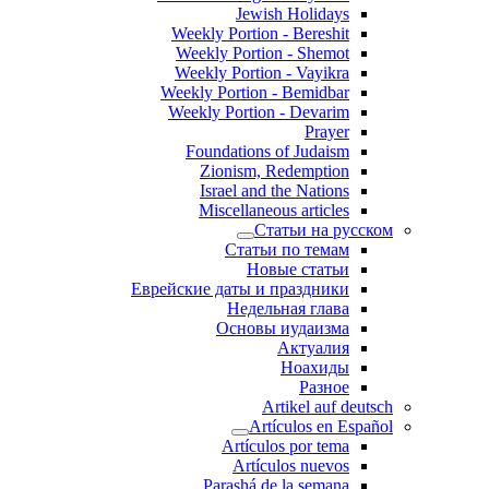
Jewish Holidays
Weekly Portion - Bereshit
Weekly Portion - Shemot
Weekly Portion - Vayikra
Weekly Portion - Bemidbar
Weekly Portion - Devarim
Prayer
Foundations of Judaism
Zionism, Redemption
Israel and the Nations
Miscellaneous articles
Статьи на русском
Статьи по темам
Новые статьи
Еврейские даты и праздники
Недельная глава
Основы иудаизма
Актуалия
Ноахиды
Разное
Artikel auf deutsch
Artículos en Español
Artículos por tema
Artículos nuevos
Parashá de la semana