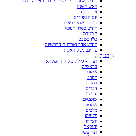
חודש אלול, חגי תשרי, ימים נוראים - כללי
ראש השנה
צום גדליה
יום הכיפורים
סוכות, שמיני עצרת
חודש כסלו, חנוכה
י' בטבת
ט"ו בשבט
חודש אדר וארבעת הפרשיות
פורים, מגילת אסתר
תנ"ך
תנ"ך - כללי, ביקורת המקרא
בראשית
שמות
ויקרא
במדבר
דברים
יהושע
שופטים
שמואל
מלכים
ישעיהו
ירמיהו
יחזקאל
תרי עשר