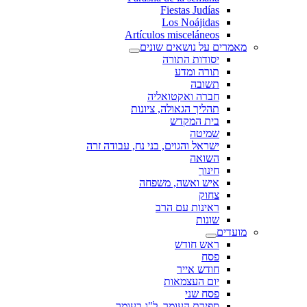
Fiestas Judías
Los Noájidas
Artículos misceláneos
מאמרים על נושאים שונים
יסודות התורה
תורה ומדע
תשובה
חברה ואקטואליה
תהליך הגאולה, ציונות
בית המקדש
שמיטה
ישראל והגוים, בני נח, עבודה זרה
השואה
חינוך
איש ואשה, משפחה
צחוק
ראינות עם הרב
שונות
מועדים
ראש חודש
פסח
חודש אייר
יום העצמאות
פסח שני
ספירת העומר, ל"ג בעומר