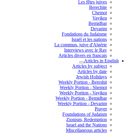
Les fêtes juives
Berechite
Chemot
Vayikra
Bemidbar
Devarim
Fondations du Judaisme
Israël et les nations
La commun. juive d'Algérie
Interviews avec le Rav
Articles divers en français
Articles in English
Articles by subject
Articles by date
Jewish Holidays
Weekly Portion - Bereshit
Weekly Portion - Shemot
Weekly Portion - Vayikra
Weekly Portion - Bemidbar
Weekly Portion - Devarim
Prayer
Foundations of Judaism
Zionism, Redemption
Israel and the Nations
Miscellaneous articles