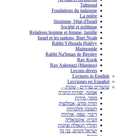
Talmoud
Fondations du judaisme
La prière
Sionisme, l'état d'Israël
Société et politique
Relations homme et femme, famille
Israel et les nations, Bnei Noah
Rabbi Yéhouda Halévy
Maimonide
Rabbi Na'hman de Breslev
Rav Kook
(Rav Askenazi (Manitou
Leçons divers
Lectures in English
Lecciones en Español
שיעורים נפרדים - שונות
אמונה, יסודות התורה
מוסר, מידות
תורה ומדע, אבולוציה
תשובה והלכותיה
דיבור, שפה, אותיות
חברה, אקטואליה
תהליך הגאולה וציונות
ישראל והגוים, בני נח