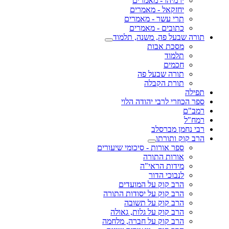
ירמיהו - מאמרים
יחזקאל - מאמרים
תרי עשר - מאמרים
כתובים - מאמרים
תורה שבעל פה, משנה, תלמוד
מסכת אבות
תלמוד
חכמים
תורה שבעל פה
תורת הקבלה
תפילה
ספר הכוזרי לרבי יהודה הלוי
רמב"ם
רמח"ל
רבי נחמן מברסלב
הרב קוק ותורתו
ספר אורות - סיכומי שיעורים
אורות התורה
מידות הראי"ה
לנבוכי הדור
הרב קוק על המועדים
הרב קוק על יסודות התורה
הרב קוק על תשובה
הרב קוק על גלות, גאולה
הרב קוק על חברה, מלחמה