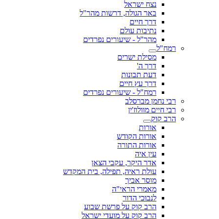
נצח ישראל
באר הגולה, דרשות מהר"ל
דרך חיים
נתיבות עולם
מהר"ל - שיעורים נפרדים
רמח"ל
מסילת ישרים
דרך ה'
דעת תבונות
דרך עץ חיים
רמח"ל - שיעורים נפרדים
רבי נחמן מברסלב
רבי חיים מוולוז'ין
הרב קוק
אורות
אורות הקודש
אורות התורה
עין איה
אדר היקר, עקבי הצאן
עולת ראיה, תפילה, בית המקדש
מוסר אביך
מאמרי הראי"ה
לנבוכי הדור
הרב קוק על פרשת שבוע
הרב קוק על מועדי ישראל