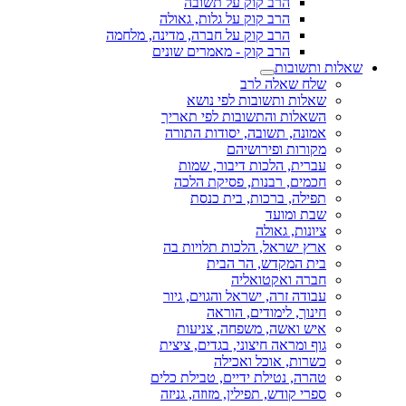
הרב קוק על תשובה
הרב קוק על גלות, גאולה
הרב קוק על חברה, מדינה, מלחמה
הרב קוק - מאמרים שונים
שאלות ותשובות
שלח שאלה לרב
שאלות ותשובות לפי נושא
השאלות והתשובות לפי תאריך
אמונה, תשובה, יסודות התורה
מקורות ופירושיהם
עברית, הלכות דיבור, שמות
חכמים, רבנות, פסיקת הלכה
תפילה, ברכות, בית כנסת
שבת ומועד
ציונות, גאולה
ארץ ישראל, הלכות תלויות בה
בית המקדש, הר הבית
חברה ואקטואליה
עבודה זרה, ישראל והגוים, גיור
חינוך, לימודים, הוראה
איש ואשה, משפחה, צניעות
גוף ומראה חיצוני, בגדים, ציצית
כשרות, אוכל ואכילה
טהרה, נטילת ידיים, טבילת כלים
ספרי קודש, תפילין, מזוזה, גניזה