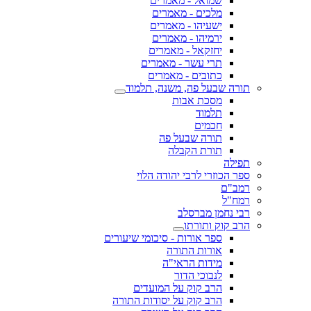
שמואל - מאמרים
מלכים - מאמרים
ישעיהו - מאמרים
ירמיהו - מאמרים
יחזקאל - מאמרים
תרי עשר - מאמרים
כתובים - מאמרים
תורה שבעל פה, משנה, תלמוד
מסכת אבות
תלמוד
חכמים
תורה שבעל פה
תורת הקבלה
תפילה
ספר הכוזרי לרבי יהודה הלוי
רמב"ם
רמח"ל
רבי נחמן מברסלב
הרב קוק ותורתו
ספר אורות - סיכומי שיעורים
אורות התורה
מידות הראי"ה
לנבוכי הדור
הרב קוק על המועדים
הרב קוק על יסודות התורה