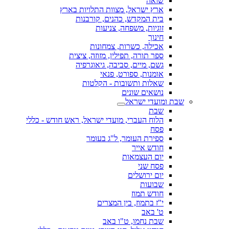
שואה
ארץ ישראל, מצוות התלויות בארץ
בית המקדש, כהנים, קורבנות
זוגיות, משפחה, צניעות
חינוך
אכילה, כשרות, צמחונות
ספר תורה, תפילין, מזוזה, ציצית
גשם, מיים, סביבה, גיאוגרפיה
אומנות, ספורט, פנאי
שאלות ותשובות - הקלטות
נושאים שונים
שבת ומועדי ישראל
שבת
הלוח העברי, מועדי ישראל, ראש חודש - כללי
פסח
ספירת העומר, ל"ג בעומר
חודש אייר
יום העצמאות
פסח שני
יום ירושלים
שבועות
חודש תמוז
י"ז בתמוז, בין המצרים
ט' באב
שבת נחמו, ט"ו באב