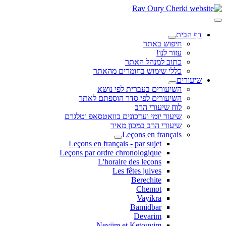
דף הבית
חיפוש באתר
עזור לנו!
כתוב למנהל האתר
כללי שימוש בחומרים מהאתר
שיעורים
השיעורים בעברית לפי נושא
השיעורים לפי סדר הוספתם לאתר
לוח שיעורי הרב
שיעור יומי ועדכונים בוואטסאפ וטלגרם
שיעורי הרב במכון מאיר
Leçons en français
Leçons en français - par sujet
Leçons par ordre chronologique
L'horaire des leçons
Les fêtes juives
Berechite
Chemot
Vayikra
Bamidbar
Devarim
Neviim et Ketouvim