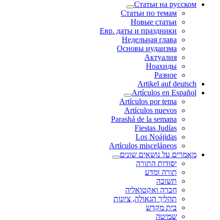
Статьи на русском
Статьи по темам
Новые статьи
Евр. даты и праздники
Недельная глава
Основы иудаизма
Актуалия
Ноахиды
Разное
Artikel auf deutsch
Artículos en Español
Artículos por tema
Artículos nuevos
Parashá de la semana
Fiestas Judías
Los Noájidas
Artículos misceláneos
מאמרים על נושאים שונים
יסודות התורה
תורה ומדע
תשובה
חברה ואקטואליה
תהליך הגאולה, ציונות
בית מקדש
שמיטה