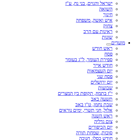
ישראל והגוים, בני נח, ע"ז
השואה
חינוך
איש ואשה, משפחה
צחוק
ראינות עם הרב
שונות
מועדים
ראש חודש
פסח
ספירת העומר, ל"ג בעומר
חודש אייר
יום העצמאות
פסח שני
יום ירושלים
שבועות
י"ז בתמוז, תקופת בין המצרים
תשעה באב
שבת נחמו, ט"ו באב
אלול, חגי תשרי, ימים נוראים
ראש השנה
צום גדליה
יום הכיפורים
סוכות, שמחת תורה
חודש כסלו, חנוכה