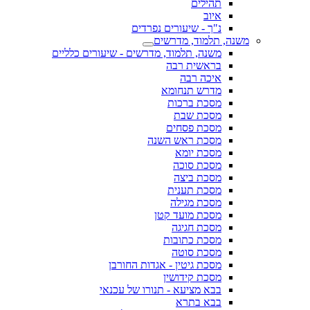
תהילים
איוב
נ"ך - שיעורים נפרדים
משנה, תלמוד, מדרשים
משנה, תלמוד, מדרשים - שיעורים כלליים
בראשית רבה
איכה רבה
מדרש תנחומא
מסכת ברכות
מסכת שבת
מסכת פסחים
מסכת ראש השנה
מסכת יומא
מסכת סוכה
מסכת ביצה
מסכת תענית
מסכת מגילה
מסכת מועד קטן
מסכת חגיגה
מסכת כתובות
מסכת סוטה
מסכת גיטין - אגדות החורבן
מסכת קידושין
בבא מציעא - תנורו של עכנאי
בבא בתרא