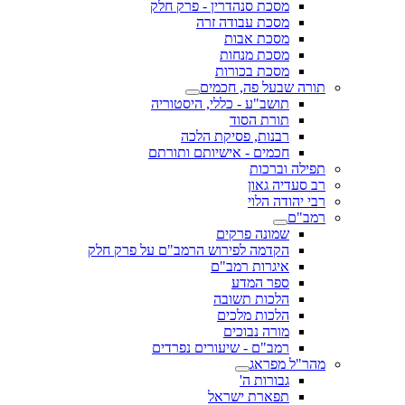
מסכת סנהדרין - פרק חלק
מסכת עבודה זרה
מסכת אבות
מסכת מנחות
מסכת בכורות
תורה שבעל פה, חכמים
תושב"ע - כללי, היסטוריה
תורת הסוד
רבנות, פסיקת הלכה
חכמים - אישיותם ותורתם
תפילה וברכות
רב סעדיה גאון
רבי יהודה הלוי
רמב"ם
שמונה פרקים
הקדמה לפירוש הרמב"ם על פרק חלק
איגרות רמב"ם
ספר המדע
הלכות תשובה
הלכות מלכים
מורה נבוכים
רמב"ם - שיעורים נפרדים
מהר"ל מפראג
גבורות ה'
תפארת ישראל