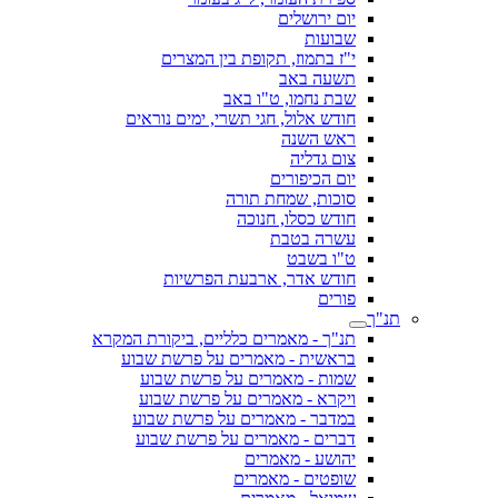
יום ירושלים
שבועות
י"ז בתמוז, תקופת בין המצרים
תשעה באב
שבת נחמו, ט"ו באב
חודש אלול, חגי תשרי, ימים נוראים
ראש השנה
צום גדליה
יום הכיפורים
סוכות, שמחת תורה
חודש כסלו, חנוכה
עשרה בטבת
ט"ו בשבט
חודש אדר, ארבעת הפרשיות
פורים
תנ"ך
תנ"ך - מאמרים כלליים, ביקורת המקרא
בראשית - מאמרים על פרשת שבוע
שמות - מאמרים על פרשת שבוע
ויקרא - מאמרים על פרשת שבוע
במדבר - מאמרים על פרשת שבוע
דברים - מאמרים על פרשת שבוע
יהושע - מאמרים
שופטים - מאמרים