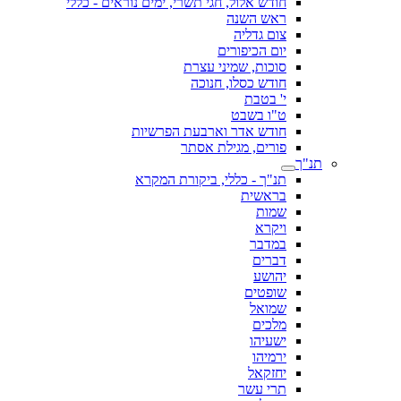
חודש אלול, חגי תשרי, ימים נוראים - כללי
ראש השנה
צום גדליה
יום הכיפורים
סוכות, שמיני עצרת
חודש כסלו, חנוכה
י' בטבת
ט"ו בשבט
חודש אדר וארבעת הפרשיות
פורים, מגילת אסתר
תנ"ך
תנ"ך - כללי, ביקורת המקרא
בראשית
שמות
ויקרא
במדבר
דברים
יהושע
שופטים
שמואל
מלכים
ישעיהו
ירמיהו
יחזקאל
תרי עשר