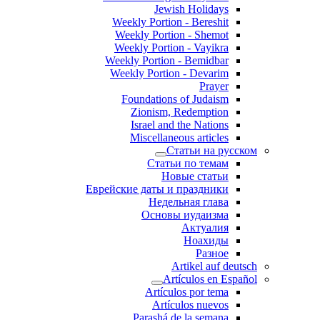
Jewish Holidays
Weekly Portion - Bereshit
Weekly Portion - Shemot
Weekly Portion - Vayikra
Weekly Portion - Bemidbar
Weekly Portion - Devarim
Prayer
Foundations of Judaism
Zionism, Redemption
Israel and the Nations
Miscellaneous articles
Статьи на русском
Статьи по темам
Новые статьи
Еврейские даты и праздники
Недельная глава
Основы иудаизма
Актуалия
Ноахиды
Разное
Artikel auf deutsch
Artículos en Español
Artículos por tema
Artículos nuevos
Parashá de la semana