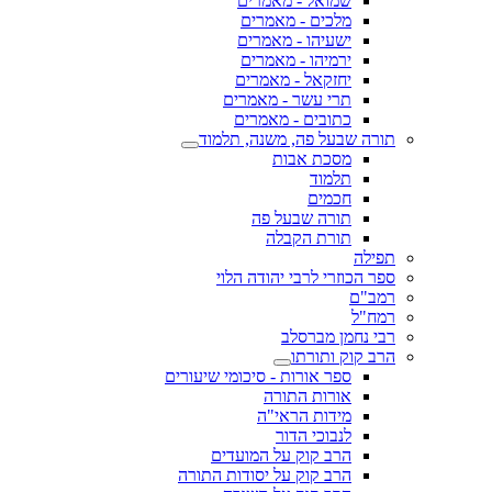
שמואל - מאמרים
מלכים - מאמרים
ישעיהו - מאמרים
ירמיהו - מאמרים
יחזקאל - מאמרים
תרי עשר - מאמרים
כתובים - מאמרים
תורה שבעל פה, משנה, תלמוד
מסכת אבות
תלמוד
חכמים
תורה שבעל פה
תורת הקבלה
תפילה
ספר הכוזרי לרבי יהודה הלוי
רמב"ם
רמח"ל
רבי נחמן מברסלב
הרב קוק ותורתו
ספר אורות - סיכומי שיעורים
אורות התורה
מידות הראי"ה
לנבוכי הדור
הרב קוק על המועדים
הרב קוק על יסודות התורה