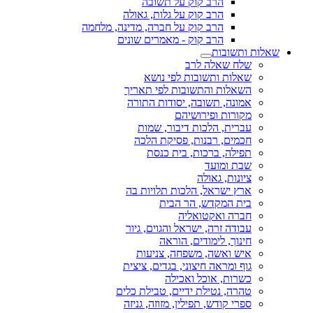
הרב קוק על תשובה
הרב קוק על גלות, גאולה
הרב קוק על חברה, מדינה, מלחמה
הרב קוק - מאמרים שונים
שאלות ותשובות
שלח שאלה לרב
שאלות ותשובות לפי נושא
השאלות והתשובות לפי תאריך
אמונה, תשובה, יסודות התורה
מקורות ופירושיהם
עברית, הלכות דיבור, שמות
חכמים, רבנות, פסיקת הלכה
תפילה, ברכות, בית כנסת
שבת ומועד
ציונות, גאולה
ארץ ישראל, הלכות תלויות בה
בית המקדש, הר הבית
חברה ואקטואליה
עבודה זרה, ישראל והגוים, גיור
חינוך, לימודים, הוראה
איש ואשה, משפחה, צניעות
גוף ומראה חיצוני, בגדים, ציצית
כשרות, אוכל ואכילה
טהרה, נטילת ידיים, טבילת כלים
ספרי קודש, תפילין, מזוזה, גניזה