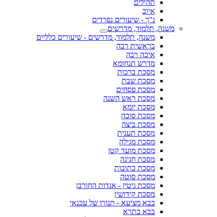
תהילים
איוב
נ"ך - שיעורים נפרדים
משנה, תלמוד, מדרשים
משנה, תלמוד, מדרשים - שיעורים כלליים
בראשית רבה
איכה רבה
מדרש תנחומא
מסכת ברכות
מסכת שבת
מסכת פסחים
מסכת ראש השנה
מסכת יומא
מסכת סוכה
מסכת ביצה
מסכת תענית
מסכת מגילה
מסכת מועד קטן
מסכת חגיגה
מסכת כתובות
מסכת סוטה
מסכת גיטין - אגדות החורבן
מסכת קידושין
בבא מציעא - תנורו של עכנאי
בבא בתרא