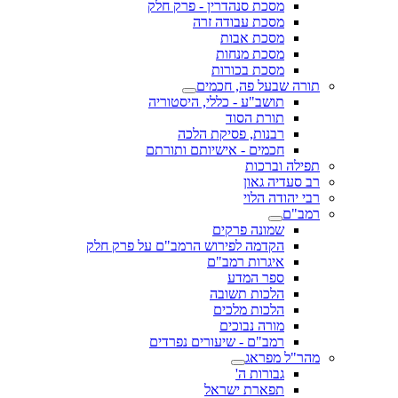
מסכת סנהדרין - פרק חלק
מסכת עבודה זרה
מסכת אבות
מסכת מנחות
מסכת בכורות
תורה שבעל פה, חכמים
תושב"ע - כללי, היסטוריה
תורת הסוד
רבנות, פסיקת הלכה
חכמים - אישיותם ותורתם
תפילה וברכות
רב סעדיה גאון
רבי יהודה הלוי
רמב"ם
שמונה פרקים
הקדמה לפירוש הרמב"ם על פרק חלק
איגרות רמב"ם
ספר המדע
הלכות תשובה
הלכות מלכים
מורה נבוכים
רמב"ם - שיעורים נפרדים
מהר"ל מפראג
גבורות ה'
תפארת ישראל