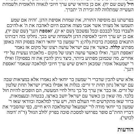
חיל
' (שם שם יח). אם כן בוודאי שיש ערך חיובי לגאווה הלאומית ולשמחת
העשייה שמתלווה לזה זכירת ה' יתברך.
בפרשתנו גם מוסיפה התורה, את שמחת אסיפת הדגן. 'והיה אם שמע
תשמעו אל מצותי אשר אנכי מצוה אתכם היום לאהבה את ה' א-להיכם
ולעבדו בכל לבבכם ובכל נפשכם' (שם יא יג), '
ואספת
דגנך' (שם שם יד),
אם כן יש ערך חיובי לאסיפת הדגן ולשמחה שיש בכך. נחלקו בזה רבותינו
התנאים במסכת ברכות (לה:): ר' שמעון בר יוחאי רואה בפסוק הזה באופן
מפתיע
קללה
. כאשר אין עם ישראל עושה רצונו של מקום אז נאמר
'ואספת דגנך'. ואילו כאשר עושה רצונו של מקום - מלאכתו נעשית על ידי
אחרים, מה שכמובן מפתיע ביותר, כיצד ניתן להבין את זה בפסוק?! ואילו
ר' ישמעאל אומר: שמכאן רואים שיש ערך חיובי למלאכה שנאמר 'ואספת
דגנך'.
אלא שיש להבין שדברי ר' שמעון בר יוחאי לא נאמרו אלא במציאות שבה
עם ישראל נתון תחת יד זרים: בגלות או אפילו בארץ ישראל תחת שלטון
של זרים. אז כבר אין ערך כל כך גדול לחיי המעשה, הם הופכים להיות חול
בלבד. מה שאין כן כאשר עם ישראל יושב בארצו, בבטחה ובעצמאות,
ברור שאז מתקדשים חיי העולם הזה, ויש ערך למלאכה ובוודאי שאז ר'
שמעון בר יוחאי מודה לר' ישמעאל שהמלאכה היא חיים, כפי שהסביר את
דבריו החת"ם סופר בפרושו למסכת סוכה בפרק 'לולב הגזול' (ד"ה 'דומה
לכושי').
הודעות