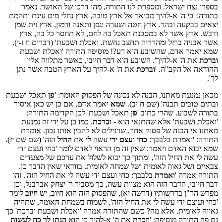
בספרו נצח ישראל. ומספרת לנו התורה, מהו דרכו של האושר. נאמר
בתורה: 'כי ה' א-להיך מביאך אל ארץ טובה, ארץ נחלי מים עינֹת ותהֹמֹת
יֹצאים בבקעה ובהר. ארץ חטה ושערה וגפן ותאנה ורמון, ארץ זית שמן
ודבש. ארץ אשר לא במסכנת תאכל בה לחם, לא תחסר כל בה, ארץ
אשר אבניה ברזל ומהרריה תחצב נחשת. ואכלת ושבעת' (דברים ח ז-י).
שמא יאמר אדם, שהשובע הוא רע?! מוסיפה התורה 'ואכלת ושבעת
וברכת
את ה' א-להיך'. השובע הוא דבר חיובי, כאשר מתלווה אליו
ההודאה אל הקב"ה. '
וברכת
את ה' א-להיך על הארץ הטבה אשר נתן
לך'.
מכאן נמנעת מאתנו, הבנה לא נכונה של הפסוק האומר: '
פן
תאכל ושבעת
ובתים טובים תבנה' (שם ח יב).
שמא
יאמר אדם, אם כן יש כאן איסור
בתורה לשבוע. שהרי כתוב '
פן
תאכל ושבעת' לכן הקדימה התורה:
'ואכלת ושבעת' אלא שהתנאי הוא -
וברכת
. כמו כן על ידי זה נמנעת
מאתנו אי הבנה של פסוק אחר, שרגילים לא להבין אותו נכון. אומרת
התורה: 'ואמרת בלבבך:
כחי ועצם ידי
עשה
לי
את
החיל
הזה' (שם שם יז).
שמא יבוא האדם ויאמר: שאין זה מן הראוי לאדם לומר 'כחי ועצם ידי
עשה לי את החיל הזה', ומתוך כך יבוא לשלול את ערכם של מצעדים
צבאיים ושל גאוה לאומית ושל שמחה לאומית. בוודאי שאין הדבר כן.
התורה אמרה '
ואמרת
בלבבך: כחי ועצם ידי עשה לי את החיל הזה'. זהו
דבר חיובי, הדבר הזה הוא מצוות עשה, כך מסביר ר' יצחק אברבנל, וכן
מפרש הר"ן בדרשותיו (דרשה יא), שהפסוק הזה הוא חיוב, יש
חיוב
לומר
'כחי ועוצם ידי עשה לי את החיל הזה', לשמוח בשמחת האומה, שתהיה
גאווה לאומית. אלא מה? כשם שהתורה אמרה 'ואכלת ושבעת וברכת' כך
גם פה התורה מוסיפה: '
וזכרת
את ה' א-להיך כי הוא
הנתן לך כח לעשות