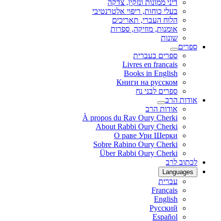
דיני ממונות ונזקין, צדקה
בעלי כוחות, ריפוי אלטרנטיבי
הלוח העברי, תאריכים
אומנות, מוזיקה, ספרות
שונות
ספרים
ספרים בעברית
Livres en français
Books in English
Книги на русском
ספרים לבני נח
אודות הרב
אודות הרב
À propos du Rav Oury Cherki
About Rabbi Oury Cherki
О раве Ури Шерки
Sobre Rabino Oury Cherki
Über Rabbi Oury Cherki
לכתוב לרב
Languages
עברית
Français
English
Русский
Español