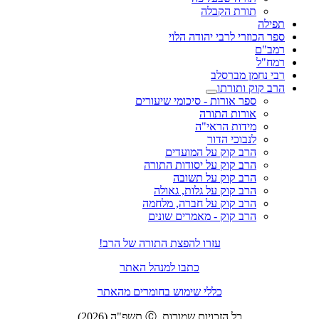
תורת הקבלה
תפילה
ספר הכוזרי לרבי יהודה הלוי
רמב"ם
רמח"ל
רבי נחמן מברסלב
הרב קוק ותורתו
ספר אורות - סיכומי שיעורים
אורות התורה
מידות הראי"ה
לנבוכי הדור
הרב קוק על המועדים
הרב קוק על יסודות התורה
הרב קוק על תשובה
הרב קוק על גלות, גאולה
הרב קוק על חברה, מלחמה
הרב קוק - מאמרים שונים
עזרו להפצת התורה של הרב!
כתבו למנהל האתר
כללי שימוש בחומרים מהאתר
כל הזכויות שמורות. Ⓒ תשפ"ה (2026)