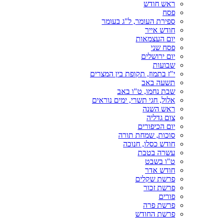
ראש חודש
פסח
ספירת העומר, ל"ג בעומר
חודש אייר
יום העצמאות
פסח שני
יום ירושלים
שבועות
י"ז בתמוז, תקופת בין המצרים
תשעה באב
שבת נחמו, ט"ו באב
אלול, חגי תשרי, ימים נוראים
ראש השנה
צום גדליה
יום הכיפורים
סוכות, שמחת תורה
חודש כסלו, חנוכה
עשרה בטבת
ט"ו בשבט
חודש אדר
פרשת שקלים
פרשת זכור
פורים
פרשת פרה
פרשת החודש