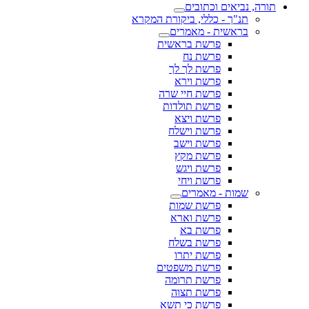
תורה, נביאים וכתובים
תנ"ך - כללי, ביקורת המקרא
בראשית - מאמרים
פרשת בראשית
פרשת נח
פרשת לך לך
פרשת וירא
פרשת חיי שרה
פרשת תולדות
פרשת ויצא
פרשת וישלח
פרשת וישב
פרשת מקץ
פרשת ויגש
פרשת ויחי
שמות - מאמרים
פרשת שמות
פרשת וארא
פרשת בא
פרשת בשלח
פרשת יתרו
פרשת משפטים
פרשת תרומה
פרשת תצוה
פרשת כי תשא