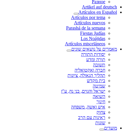
Разное
Artikel auf deutsch
Artículos en Español
Artículos por tema
Artículos nuevos
Parashá de la semana
Fiestas Judías
Los Noájidas
Artículos misceláneos
מאמרים על נושאים שונים
יסודות התורה
תורה ומדע
תשובה
חברה ואקטואליה
תהליך הגאולה, ציונות
בית מקדש
שמיטה
ישראל והגוים, בני נח, ע"ז
השואה
חינוך
איש ואשה, משפחה
צחוק
ראינות עם הרב
שונות
מועדים