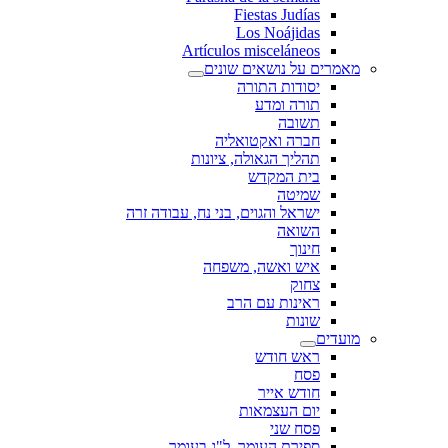
Fiestas Judías
Los Noájidas
Artículos misceláneos
מאמרים על נושאים שונים
יסודות התורה
תורה ומדע
תשובה
חברה ואקטואליה
תהליך הגאולה, ציונות
בית המקדש
שמיטה
ישראל והגוים, בני נח, עבודה זרה
השואה
חינוך
איש ואשה, משפחה
צחוק
ראינות עם הרב
שונות
מועדים
ראש חודש
פסח
חודש אייר
יום העצמאות
פסח שני
ספירת העומר, ל"ג בעומר