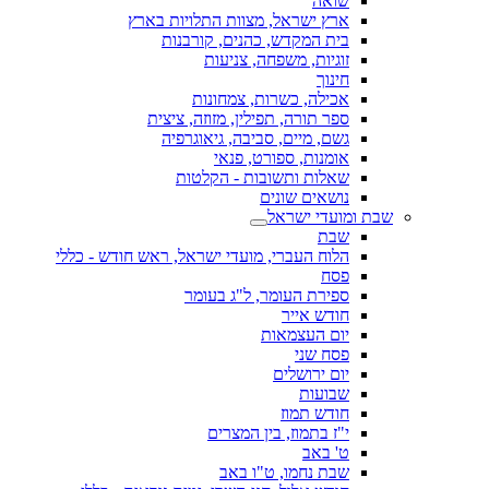
שואה
ארץ ישראל, מצוות התלויות בארץ
בית המקדש, כהנים, קורבנות
זוגיות, משפחה, צניעות
חינוך
אכילה, כשרות, צמחונות
ספר תורה, תפילין, מזוזה, ציצית
גשם, מיים, סביבה, גיאוגרפיה
אומנות, ספורט, פנאי
שאלות ותשובות - הקלטות
נושאים שונים
שבת ומועדי ישראל
שבת
הלוח העברי, מועדי ישראל, ראש חודש - כללי
פסח
ספירת העומר, ל"ג בעומר
חודש אייר
יום העצמאות
פסח שני
יום ירושלים
שבועות
חודש תמוז
י"ז בתמוז, בין המצרים
ט' באב
שבת נחמו, ט"ו באב