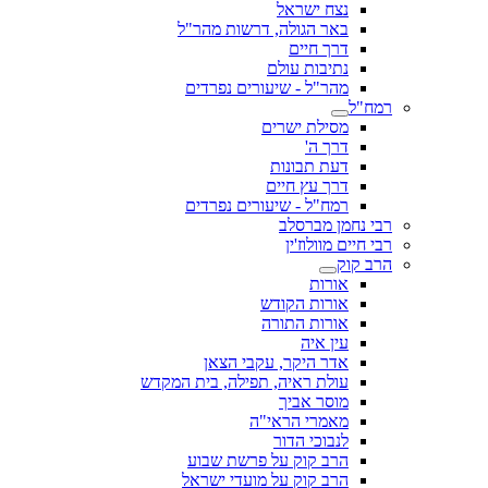
נצח ישראל
באר הגולה, דרשות מהר"ל
דרך חיים
נתיבות עולם
מהר"ל - שיעורים נפרדים
רמח"ל
מסילת ישרים
דרך ה'
דעת תבונות
דרך עץ חיים
רמח"ל - שיעורים נפרדים
רבי נחמן מברסלב
רבי חיים מוולוז'ין
הרב קוק
אורות
אורות הקודש
אורות התורה
עין איה
אדר היקר, עקבי הצאן
עולת ראיה, תפילה, בית המקדש
מוסר אביך
מאמרי הראי"ה
לנבוכי הדור
הרב קוק על פרשת שבוע
הרב קוק על מועדי ישראל