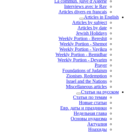
La commun. juive d'Algérie
Interviews avec le Rav
Articles divers en français
Articles in English
Articles by subject
Articles by date
Jewish Holidays
Weekly Portion - Bereshit
Weekly Portion - Shemot
Weekly Portion - Vayikra
Weekly Portion - Bemidbar
Weekly Portion - Devarim
Prayer
Foundations of Judaism
Zionism, Redemption
Israel and the Nations
Miscellaneous articles
Статьи на русском
Статьи по темам
Новые статьи
Евр. даты и праздники
Недельная глава
Основы иудаизма
Актуалия
Ноахиды