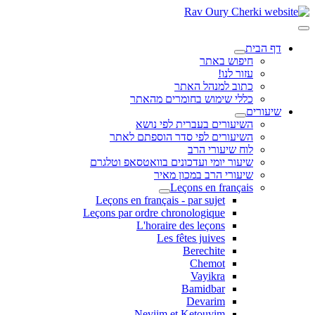
דף הבית
חיפוש באתר
עזור לנו!
כתוב למנהל האתר
כללי שימוש בחומרים מהאתר
שיעורים
השיעורים בעברית לפי נושא
השיעורים לפי סדר הוספתם לאתר
לוח שיעורי הרב
שיעור יומי ועדכונים בוואטסאפ וטלגרם
שיעורי הרב במכון מאיר
Leçons en français
Leçons en français - par sujet
Leçons par ordre chronologique
L'horaire des leçons
Les fêtes juives
Berechite
Chemot
Vayikra
Bamidbar
Devarim
Neviim et Ketouvim