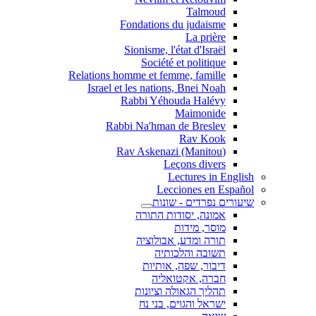
Talmoud
Fondations du judaisme
La prière
Sionisme, l'état d'Israël
Société et politique
Relations homme et femme, famille
Israel et les nations, Bnei Noah
Rabbi Yéhouda Halévy
Maimonide
Rabbi Na'hman de Breslev
Rav Kook
(Rav Askenazi (Manitou
Leçons divers
Lectures in English
Lecciones en Español
שיעורים נפרדים - שונות
אמונה, יסודות התורה
מוסר, מידות
תורה ומדע, אבולוציה
תשובה והלכותיה
דיבור, שפה, אותיות
חברה, אקטואליה
תהליך הגאולה וציונות
ישראל והגוים, בני נח