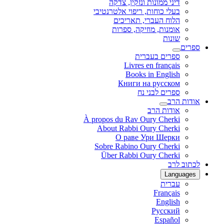
דיני ממונות ונזקין, צדקה
בעלי כוחות, ריפוי אלטרנטיבי
הלוח העברי, תאריכים
אומנות, מוזיקה, ספרות
שונות
ספרים
ספרים בעברית
Livres en français
Books in English
Книги на русском
ספרים לבני נח
אודות הרב
אודות הרב
À propos du Rav Oury Cherki
About Rabbi Oury Cherki
О раве Ури Шерки
Sobre Rabino Oury Cherki
Über Rabbi Oury Cherki
לכתוב לרב
Languages
עברית
Français
English
Русский
Español