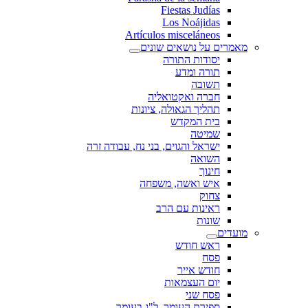
Fiestas Judías
Los Noájidas
Artículos misceláneos
מאמרים על נושאים שונים
יסודות התורה
תורה ומדע
תשובה
חברה ואקטואליה
תהליך הגאולה, ציונות
בית המקדש
שמיטה
ישראל והגוים, בני נח, עבודה זרה
השואה
חינוך
איש ואשה, משפחה
צחוק
ראינות עם הרב
שונות
מועדים
ראש חודש
פסח
חודש אייר
יום העצמאות
פסח שני
ספירת העומר, ל"ג בעומר