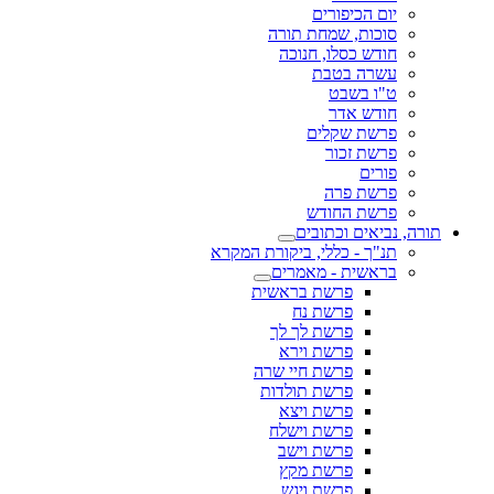
יום הכיפורים
סוכות, שמחת תורה
חודש כסלו, חנוכה
עשרה בטבת
ט"ו בשבט
חודש אדר
פרשת שקלים
פרשת זכור
פורים
פרשת פרה
פרשת החודש
תורה, נביאים וכתובים
תנ"ך - כללי, ביקורת המקרא
בראשית - מאמרים
פרשת בראשית
פרשת נח
פרשת לך לך
פרשת וירא
פרשת חיי שרה
פרשת תולדות
פרשת ויצא
פרשת וישלח
פרשת וישב
פרשת מקץ
פרשת ויגש