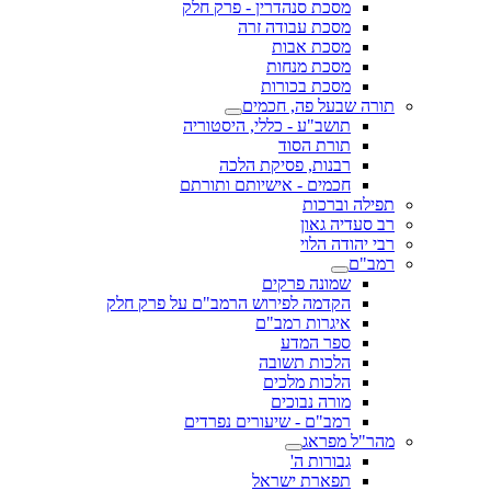
מסכת סנהדרין - פרק חלק
מסכת עבודה זרה
מסכת אבות
מסכת מנחות
מסכת בכורות
תורה שבעל פה, חכמים
תושב"ע - כללי, היסטוריה
תורת הסוד
רבנות, פסיקת הלכה
חכמים - אישיותם ותורתם
תפילה וברכות
רב סעדיה גאון
רבי יהודה הלוי
רמב"ם
שמונה פרקים
הקדמה לפירוש הרמב"ם על פרק חלק
איגרות רמב"ם
ספר המדע
הלכות תשובה
הלכות מלכים
מורה נבוכים
רמב"ם - שיעורים נפרדים
מהר"ל מפראג
גבורות ה'
תפארת ישראל