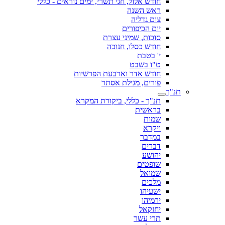
חודש אלול, חגי תשרי, ימים נוראים - כללי
ראש השנה
צום גדליה
יום הכיפורים
סוכות, שמיני עצרת
חודש כסלו, חנוכה
י' בטבת
ט"ו בשבט
חודש אדר וארבעת הפרשיות
פורים, מגילת אסתר
תנ"ך
תנ"ך - כללי, ביקורת המקרא
בראשית
שמות
ויקרא
במדבר
דברים
יהושע
שופטים
שמואל
מלכים
ישעיהו
ירמיהו
יחזקאל
תרי עשר