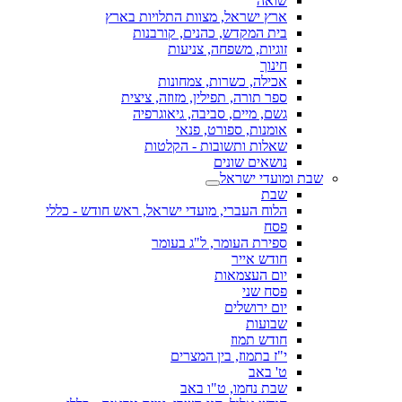
שואה
ארץ ישראל, מצוות התלויות בארץ
בית המקדש, כהנים, קורבנות
זוגיות, משפחה, צניעות
חינוך
אכילה, כשרות, צמחונות
ספר תורה, תפילין, מזוזה, ציצית
גשם, מיים, סביבה, גיאוגרפיה
אומנות, ספורט, פנאי
שאלות ותשובות - הקלטות
נושאים שונים
שבת ומועדי ישראל
שבת
הלוח העברי, מועדי ישראל, ראש חודש - כללי
פסח
ספירת העומר, ל"ג בעומר
חודש אייר
יום העצמאות
פסח שני
יום ירושלים
שבועות
חודש תמוז
י"ז בתמוז, בין המצרים
ט' באב
שבת נחמו, ט"ו באב