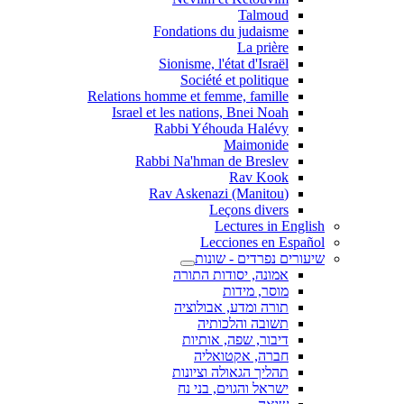
Talmoud
Fondations du judaisme
La prière
Sionisme, l'état d'Israël
Société et politique
Relations homme et femme, famille
Israel et les nations, Bnei Noah
Rabbi Yéhouda Halévy
Maimonide
Rabbi Na'hman de Breslev
Rav Kook
(Rav Askenazi (Manitou
Leçons divers
Lectures in English
Lecciones en Español
שיעורים נפרדים - שונות
אמונה, יסודות התורה
מוסר, מידות
תורה ומדע, אבולוציה
תשובה והלכותיה
דיבור, שפה, אותיות
חברה, אקטואליה
תהליך הגאולה וציונות
ישראל והגוים, בני נח