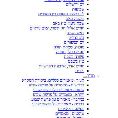
יום ירושלים
שבועות
י"ז בתמוז, תקופת בין המצרים
תשעה באב
שבת נחמו, ט"ו באב
חודש אלול, חגי תשרי, ימים נוראים
ראש השנה
צום גדליה
יום הכיפורים
סוכות, שמחת תורה
חודש כסלו, חנוכה
עשרה בטבת
ט"ו בשבט
חודש אדר, ארבעת הפרשיות
פורים
תנ"ך
תנ"ך - מאמרים כלליים, ביקורת המקרא
בראשית - מאמרים על פרשת שבוע
שמות - מאמרים על פרשת שבוע
ויקרא - מאמרים על פרשת שבוע
במדבר - מאמרים על פרשת שבוע
דברים - מאמרים על פרשת שבוע
יהושע - מאמרים
שופטים - מאמרים