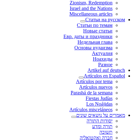
Zionism, Redemption
Israel and the Nations
Miscellaneous articles
Статьи на русском
Статьи по темам
Новые статьи
Евр. даты и праздники
Недельная глава
Основы иудаизма
Актуалия
Ноахиды
Разное
Artikel auf deutsch
Artículos en Español
Artículos por tema
Artículos nuevos
Parashá de la semana
Fiestas Judías
Los Noájidas
Artículos misceláneos
מאמרים על נושאים שונים
יסודות התורה
תורה ומדע
תשובה
חברה ואקטואליה