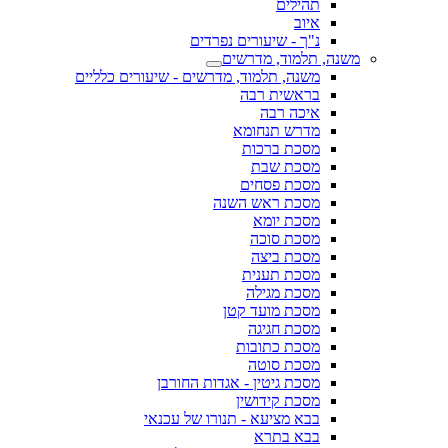
תהילים
איוב
נ"ך - שיעורים נפרדים
משנה, תלמוד, מדרשים
משנה, תלמוד, מדרשים - שיעורים כלליים
בראשית רבה
איכה רבה
מדרש תנחומא
מסכת ברכות
מסכת שבת
מסכת פסחים
מסכת ראש השנה
מסכת יומא
מסכת סוכה
מסכת ביצה
מסכת תענית
מסכת מגילה
מסכת מועד קטן
מסכת חגיגה
מסכת כתובות
מסכת סוטה
מסכת גיטין - אגדות החורבן
מסכת קידושין
בבא מציעא - תנורו של עכנאי
בבא בתרא