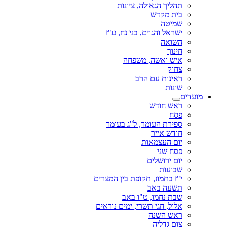
תהליך הגאולה, ציונות
בית מקדש
שמיטה
ישראל והגוים, בני נח, ע"ז
השואה
חינוך
איש ואשה, משפחה
צחוק
ראינות עם הרב
שונות
מועדים
ראש חודש
פסח
ספירת העומר, ל"ג בעומר
חודש אייר
יום העצמאות
פסח שני
יום ירושלים
שבועות
י"ז בתמוז, תקופת בין המצרים
תשעה באב
שבת נחמו, ט"ו באב
אלול, חגי תשרי, ימים נוראים
ראש השנה
צום גדליה