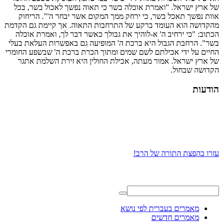
של ארץ ישראל. "ואמרת אוכלה בשר כי תאוה נפשך לאכול בשר, בכל
אוות נפשך תאכל בשר, כי ירחק ממך המקום אשר יבחר ה'". הריחוק
מהקדושה הוא העומד ברקע של התרחבות התאוה. אך קיימת גם הקדמת
הכתוב: "כי ירחיב ה' א-לוהיך את גבולך כאשר דבר לך, ואמרת אוכלה
בשר". הרחבת הגבול היא ברכת ה' המופיעה גם באפשרות העלאת בעלי
החיים על ידי אכילתם לשם שמים ומתוך הכרת ברכת ה' שבשפע החומרי
של ארץ ישראל. אמור מעתה, אכילת החולין היא זירת השלמת אתגר
הקדושה שבחול.
הודעות
עזרו בהפצת התורה של הרב!
מאמרים בעברית לפי נושא
מאמרים חדשים