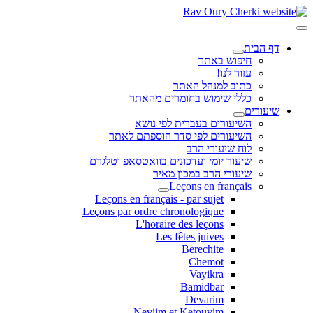
דף הבית
חיפוש באתר
עזור לנו!
כתוב למנהל האתר
כללי שימוש בחומרים מהאתר
שיעורים
השיעורים בעברית לפי נושא
השיעורים לפי סדר הוספתם לאתר
לוח שיעורי הרב
שיעור יומי ועדכונים בוואטסאפ וטלגרם
שיעורי הרב במכון מאיר
Leçons en français
Leçons en français - par sujet
Leçons par ordre chronologique
L'horaire des leçons
Les fêtes juives
Berechite
Chemot
Vayikra
Bamidbar
Devarim
Neviim et Ketouvim