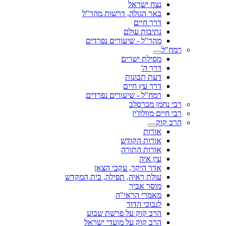
נצח ישראל
באר הגולה, דרשות מהר"ל
דרך חיים
נתיבות עולם
מהר"ל - שיעורים נפרדים
רמח"ל
מסילת ישרים
דרך ה'
דעת תבונות
דרך עץ חיים
רמח"ל - שיעורים נפרדים
רבי נחמן מברסלב
רבי חיים מוולוז'ין
הרב קוק
אורות
אורות הקודש
אורות התורה
עין איה
אדר היקר, עקבי הצאן
עולת ראיה, תפילה, בית המקדש
מוסר אביך
מאמרי הראי"ה
לנבוכי הדור
הרב קוק על פרשת שבוע
הרב קוק על מועדי ישראל