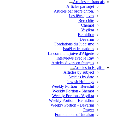
Articles en français
Articles par sujet
.Articles par ordre chron
Les fêtes juives
Berechite
Chemot
Vayikra
Bemidbar
Devarim
Fondations du Judaisme
Israël et les nations
La commun. juive d'Algérie
Interviews avec le Rav
Articles divers en français
Articles in English
Articles by subject
Articles by date
Jewish Holidays
Weekly Portion - Bereshit
Weekly Portion - Shemot
Weekly Portion - Vayikra
Weekly Portion - Bemidbar
Weekly Portion - Devarim
Prayer
Foundations of Judaism