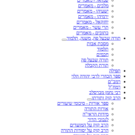
שמואל - מאמרים
מלכים - מאמרים
ישעיהו - מאמרים
ירמיהו - מאמרים
יחזקאל - מאמרים
תרי עשר - מאמרים
כתובים - מאמרים
תורה שבעל פה, משנה, תלמוד
מסכת אבות
תלמוד
חכמים
תורה שבעל פה
תורת הקבלה
תפילה
ספר הכוזרי לרבי יהודה הלוי
רמב"ם
רמח"ל
רבי נחמן מברסלב
הרב קוק ותורתו
ספר אורות - סיכומי שיעורים
אורות התורה
מידות הראי"ה
לנבוכי הדור
הרב קוק על המועדים
הרב קוק על יסודות התורה