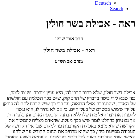
Deutsch
Search
ראה - אכילת בשר חולין
הרב אורי שרקי
ראה - אכילת בשר חולין
מנחם-אב תש"ע
אכילת בשר חולין, שלא בתור קרבן לה', היא עניין מורכב. יש צד לומר,
כפי שבא לידי ביטוי בדבריו של הרב קוק, שיש בכך השלמה עם חולשתו
של האדם, שהתגברה אצלו התאוה, עד כדי כך שיש הכרח לתת לה פורקן
על ידי שימוש בבשרם של בעלי חיים, כי אם לא נתיר לו, הוא עשוי
להפנות את יצר האלימות שלו ללא הבחנה הן כלפי האדם והן כלפי החי.
אך גם ניתן בהחלט לומר שיש בכך מעלה, שהאדם מצליח להמשיך את
הקדושה שהוא מוצא באכילת הקורבנות עד למקום שבו אין הקדושה של
העבודה מסייעת בידו, כך שהוא מרחיב את תחום הקודש עד שולחנו
האישי. שתי הסברות באות לידי ביטוי בפרשתנו, העוסקת בשפע החומרי