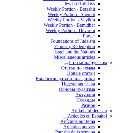
Jewish Holidays
Weekly Portion - Bereshit
Weekly Portion - Shemot
Weekly Portion - Vayikra
Weekly Portion - Bemidbar
Weekly Portion - Devarim
Prayer
Foundations of Judaism
Zionism, Redemption
Israel and the Nations
Miscellaneous articles
Статьи на русском
Статьи по темам
Новые статьи
Еврейские даты и праздники
Недельная глава
Основы иудаизма
Актуалия
Ноахиды
Разное
Artikel auf deutsch
Artículos en Español
Artículos por tema
Artículos nuevos
Parashá de la semana