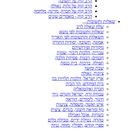
הרב קוק על תשובה
הרב קוק על גלות, גאולה
הרב קוק על חברה, מדינה, מלחמה
הרב קוק - מאמרים שונים
שאלות ותשובות
שלח שאלה לרב
שאלות ותשובות לפי נושא
השאלות והתשובות לפי תאריך
אמונה, תשובה, יסודות התורה
מקורות ופירושיהם
עברית, הלכות דיבור, שמות
חכמים, רבנות, פסיקת הלכה
תפילה, ברכות, בית כנסת
שבת ומועד
ציונות, גאולה
ארץ ישראל, הלכות תלויות בה
בית המקדש, הר הבית
חברה ואקטואליה
עבודה זרה, ישראל והגוים, גיור
חינוך, לימודים, הוראה
איש ואשה, משפחה, צניעות
גוף ומראה חיצוני, בגדים, ציצית
כשרות, אוכל ואכילה
טהרה, נטילת ידיים, טבילת כלים
ספרי קודש, תפילין, מזוזה, גניזה