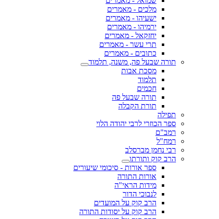
שמואל - מאמרים
מלכים - מאמרים
ישעיהו - מאמרים
ירמיהו - מאמרים
יחזקאל - מאמרים
תרי עשר - מאמרים
כתובים - מאמרים
תורה שבעל פה, משנה, תלמוד
מסכת אבות
תלמוד
חכמים
תורה שבעל פה
תורת הקבלה
תפילה
ספר הכוזרי לרבי יהודה הלוי
רמב"ם
רמח"ל
רבי נחמן מברסלב
הרב קוק ותורתו
ספר אורות - סיכומי שיעורים
אורות התורה
מידות הראי"ה
לנבוכי הדור
הרב קוק על המועדים
הרב קוק על יסודות התורה