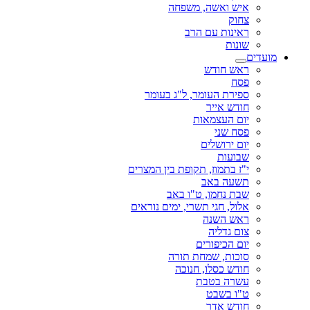
איש ואשה, משפחה
צחוק
ראינות עם הרב
שונות
מועדים
ראש חודש
פסח
ספירת העומר, ל"ג בעומר
חודש אייר
יום העצמאות
פסח שני
יום ירושלים
שבועות
י"ז בתמוז, תקופת בין המצרים
תשעה באב
שבת נחמו, ט"ו באב
אלול, חגי תשרי, ימים נוראים
ראש השנה
צום גדליה
יום הכיפורים
סוכות, שמחת תורה
חודש כסלו, חנוכה
עשרה בטבת
ט"ו בשבט
חודש אדר