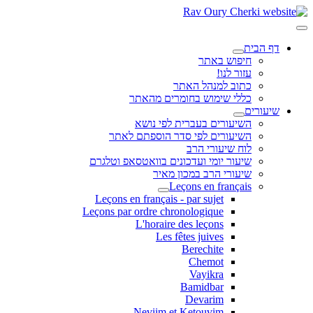
דף הבית
חיפוש באתר
עזור לנו!
כתוב למנהל האתר
כללי שימוש בחומרים מהאתר
שיעורים
השיעורים בעברית לפי נושא
השיעורים לפי סדר הוספתם לאתר
לוח שיעורי הרב
שיעור יומי ועדכונים בוואטסאפ וטלגרם
שיעורי הרב במכון מאיר
Leçons en français
Leçons en français - par sujet
Leçons par ordre chronologique
L'horaire des leçons
Les fêtes juives
Berechite
Chemot
Vayikra
Bamidbar
Devarim
Neviim et Ketouvim