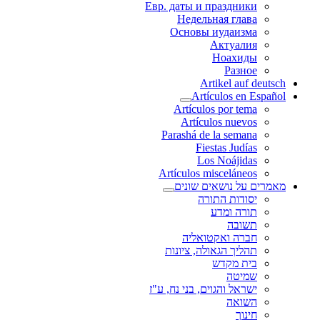
Евр. даты и праздники
Недельная глава
Основы иудаизма
Актуалия
Ноахиды
Разное
Artikel auf deutsch
Artículos en Español
Artículos por tema
Artículos nuevos
Parashá de la semana
Fiestas Judías
Los Noájidas
Artículos misceláneos
מאמרים על נושאים שונים
יסודות התורה
תורה ומדע
תשובה
חברה ואקטואליה
תהליך הגאולה, ציונות
בית מקדש
שמיטה
ישראל והגוים, בני נח, ע"ז
השואה
חינוך