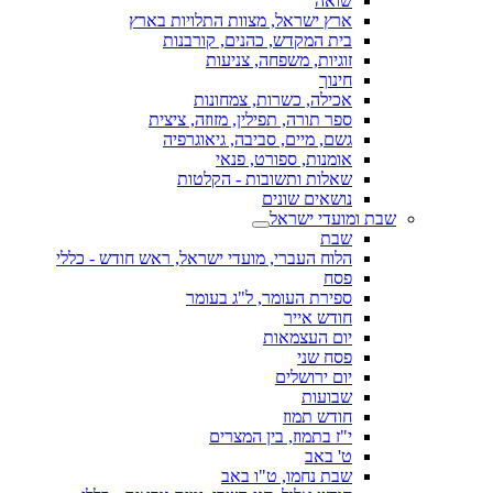
שואה
ארץ ישראל, מצוות התלויות בארץ
בית המקדש, כהנים, קורבנות
זוגיות, משפחה, צניעות
חינוך
אכילה, כשרות, צמחונות
ספר תורה, תפילין, מזוזה, ציצית
גשם, מיים, סביבה, גיאוגרפיה
אומנות, ספורט, פנאי
שאלות ותשובות - הקלטות
נושאים שונים
שבת ומועדי ישראל
שבת
הלוח העברי, מועדי ישראל, ראש חודש - כללי
פסח
ספירת העומר, ל"ג בעומר
חודש אייר
יום העצמאות
פסח שני
יום ירושלים
שבועות
חודש תמוז
י"ז בתמוז, בין המצרים
ט' באב
שבת נחמו, ט"ו באב