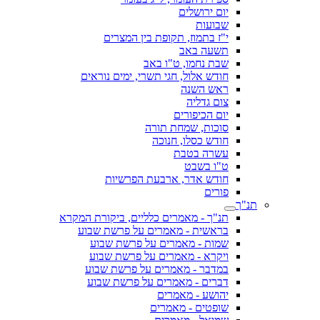
יום ירושלים
שבועות
י"ז בתמוז, תקופת בין המצרים
תשעה באב
שבת נחמו, ט"ו באב
חודש אלול, חגי תשרי, ימים נוראים
ראש השנה
צום גדליה
יום הכיפורים
סוכות, שמחת תורה
חודש כסלו, חנוכה
עשרה בטבת
ט"ו בשבט
חודש אדר, ארבעת הפרשיות
פורים
תנ"ך
תנ"ך - מאמרים כלליים, ביקורת המקרא
בראשית - מאמרים על פרשת שבוע
שמות - מאמרים על פרשת שבוע
ויקרא - מאמרים על פרשת שבוע
במדבר - מאמרים על פרשת שבוע
דברים - מאמרים על פרשת שבוע
יהושע - מאמרים
שופטים - מאמרים