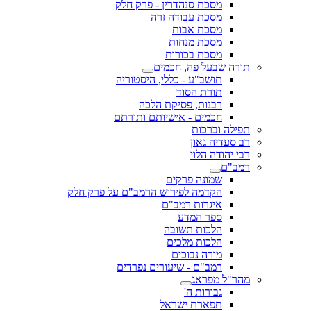
מסכת סנהדרין - פרק חלק
מסכת עבודה זרה
מסכת אבות
מסכת מנחות
מסכת בכורות
תורה שבעל פה, חכמים
תושב"ע - כללי, היסטוריה
תורת הסוד
רבנות, פסיקת הלכה
חכמים - אישיותם ותורתם
תפילה וברכות
רב סעדיה גאון
רבי יהודה הלוי
רמב"ם
שמונה פרקים
הקדמה לפירוש הרמב"ם על פרק חלק
איגרות רמב"ם
ספר המדע
הלכות תשובה
הלכות מלכים
מורה נבוכים
רמב"ם - שיעורים נפרדים
מהר"ל מפראג
גבורות ה'
תפארת ישראל