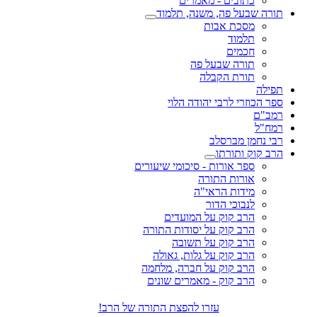
כתובים - מאמרים
תורה שבעל פה, משנה, תלמוד
מסכת אבות
תלמוד
חכמים
תורה שבעל פה
תורת הקבלה
תפילה
ספר הכוזרי לרבי יהודה הלוי
רמב"ם
רמח"ל
רבי נחמן מברסלב
הרב קוק ותורתו
ספר אורות - סיכומי שיעורים
אורות התורה
מידות הראי"ה
לנבוכי הדור
הרב קוק על המועדים
הרב קוק על יסודות התורה
הרב קוק על תשובה
הרב קוק על גלות, גאולה
הרב קוק על חברה, מלחמה
הרב קוק - מאמרים שונים
עזרו להפצת התורה של הרב!