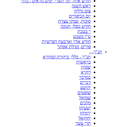
חודש אלול, חגי תשרי, ימים נוראים - כללי
ראש השנה
צום גדליה
יום הכיפורים
סוכות, שמיני עצרת
חודש כסלו, חנוכה
י' בטבת
ט"ו בשבט
חודש אדר וארבעת הפרשיות
פורים, מגילת אסתר
תנ"ך
תנ"ך - כללי, ביקורת המקרא
בראשית
שמות
ויקרא
במדבר
דברים
יהושע
שופטים
שמואל
מלכים
ישעיהו
ירמיהו
יחזקאל
תרי עשר