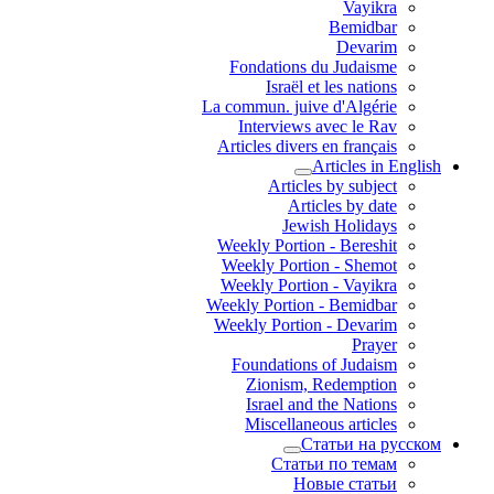
Vayikra
Bemidbar
Devarim
Fondations du Judaisme
Israël et les nations
La commun. juive d'Algérie
Interviews avec le Rav
Articles divers en français
Articles in English
Articles by subject
Articles by date
Jewish Holidays
Weekly Portion - Bereshit
Weekly Portion - Shemot
Weekly Portion - Vayikra
Weekly Portion - Bemidbar
Weekly Portion - Devarim
Prayer
Foundations of Judaism
Zionism, Redemption
Israel and the Nations
Miscellaneous articles
Статьи на русском
Статьи по темам
Новые статьи