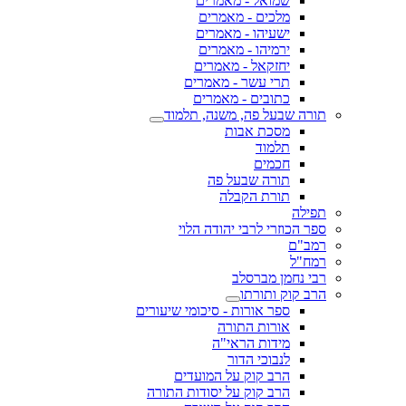
שמואל - מאמרים
מלכים - מאמרים
ישעיהו - מאמרים
ירמיהו - מאמרים
יחזקאל - מאמרים
תרי עשר - מאמרים
כתובים - מאמרים
תורה שבעל פה, משנה, תלמוד
מסכת אבות
תלמוד
חכמים
תורה שבעל פה
תורת הקבלה
תפילה
ספר הכוזרי לרבי יהודה הלוי
רמב"ם
רמח"ל
רבי נחמן מברסלב
הרב קוק ותורתו
ספר אורות - סיכומי שיעורים
אורות התורה
מידות הראי"ה
לנבוכי הדור
הרב קוק על המועדים
הרב קוק על יסודות התורה