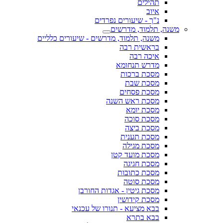
תהילים
איוב
נ"ך - שיעורים נפרדים
משנה, תלמוד, מדרשים
משנה, תלמוד, מדרשים - שיעורים כלליים
בראשית רבה
איכה רבה
מדרש תנחומא
מסכת ברכות
מסכת שבת
מסכת פסחים
מסכת ראש השנה
מסכת יומא
מסכת סוכה
מסכת ביצה
מסכת תענית
מסכת מגילה
מסכת מועד קטן
מסכת חגיגה
מסכת כתובות
מסכת סוטה
מסכת גיטין - אגדות החורבן
מסכת קידושין
בבא מציעא - תנורו של עכנאי
בבא בתרא