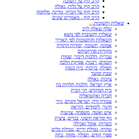
הרב קוק על תשובה
הרב קוק על גלות, גאולה
הרב קוק על חברה, מדינה, מלחמה
הרב קוק - מאמרים שונים
שאלות ותשובות
שלח שאלה לרב
שאלות ותשובות לפי נושא
השאלות והתשובות לפי תאריך
אמונה, תשובה, יסודות התורה
מקורות ופירושיהם
עברית, הלכות דיבור, שמות
חכמים, רבנות, פסיקת הלכה
תפילה, ברכות, בית כנסת
שבת ומועד
ציונות, גאולה
ארץ ישראל, הלכות תלויות בה
בית המקדש, הר הבית
חברה ואקטואליה
עבודה זרה, ישראל והגוים, גיור
חינוך, לימודים, הוראה
איש ואשה, משפחה, צניעות
גוף ומראה חיצוני, בגדים, ציצית
כשרות, אוכל ואכילה
טהרה, נטילת ידיים, טבילת כלים
ספרי קודש, תפילין, מזוזה, גניזה