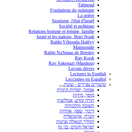
Talmoud
Fondations du judaisme
La prière
Sionisme, l'état d'Israël
Société et politique
Relations homme et femme, famille
Israel et les nations, Bnei Noah
Rabbi Yéhouda Halévy
Maimonide
Rabbi Na'hman de Breslev
Rav Kook
(Rav Askenazi (Manitou
Leçons divers
Lectures in English
Lecciones en Español
שיעורים נפרדים - שונות
אמונה, יסודות התורה
מוסר, מידות
תורה ומדע, אבולוציה
תשובה והלכותיה
דיבור, שפה, אותיות
חברה, אקטואליה
תהליך הגאולה וציונות
ישראל והגוים, בני נח