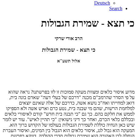
Deutsch
Search
כי תצא - שמירת הגבולות
הרב אורי שרקי
כי תצא - שמירת הגבולות
אלול תשע"א
מדוע איסור כלאים ומצוות מעקה סמוכות זו לזו בפרשתנו? נראה שהוא
על פי הסדר שהרמב"ם מכנה "דרכם של בעלי דעה" שאדם בונה בית,
דואג למחייתו ואח"כ נושא אשה, כדרכם של אלה שאינם יוצאים
למלחמת הרשות, שהם מי שבנה בית, נטע כרם וארש אשה ולא הספיקו
לממש את חלקם בהם. כך גם "כי תבנה בית חדש" קודם לאיסורי כלאים
ובכללם כלאי הכרם, ואחר כך דיני נישואין: "כי תהיין לאיש". עוד יש לומר
שיש כאן הנחיה כוללת לשמירת הגבולות בעולמו של הקדוש ברוך הוא.
המעקה הוא גבול לגג, איסור כלאים הוא הגבול בין המינים, ואיסור העברת
הנחלה לבן האהובה הוא שמירת גבולות סדרי ההולדה. דווקא בפרשת