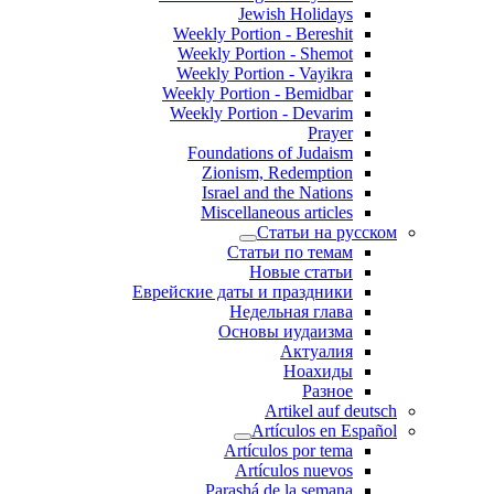
Jewish Holidays
Weekly Portion - Bereshit
Weekly Portion - Shemot
Weekly Portion - Vayikra
Weekly Portion - Bemidbar
Weekly Portion - Devarim
Prayer
Foundations of Judaism
Zionism, Redemption
Israel and the Nations
Miscellaneous articles
Статьи на русском
Статьи по темам
Новые статьи
Еврейские даты и праздники
Недельная глава
Основы иудаизма
Актуалия
Ноахиды
Разное
Artikel auf deutsch
Artículos en Español
Artículos por tema
Artículos nuevos
Parashá de la semana