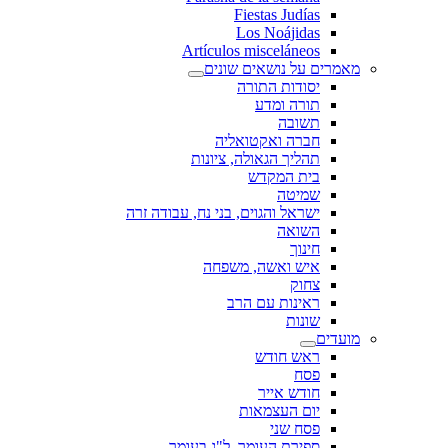
Fiestas Judías
Los Noájidas
Artículos misceláneos
מאמרים על נושאים שונים
יסודות התורה
תורה ומדע
תשובה
חברה ואקטואליה
תהליך הגאולה, ציונות
בית המקדש
שמיטה
ישראל והגוים, בני נח, עבודה זרה
השואה
חינוך
איש ואשה, משפחה
צחוק
ראינות עם הרב
שונות
מועדים
ראש חודש
פסח
חודש אייר
יום העצמאות
פסח שני
ספירת העומר, ל"ג בעומר