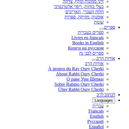
דיני ממונות ונזקין, צדקה
בעלי כוחות, ריפוי אלטרנטיבי
הלוח העברי, תאריכים
אומנות, מוזיקה, ספרות
שונות
ספרים
ספרים בעברית
Livres en français
Books in English
Книги на русском
ספרים לבני נח
אודות הרב
אודות הרב
À propos du Rav Oury Cherki
About Rabbi Oury Cherki
О раве Ури Шерки
Sobre Rabino Oury Cherki
Über Rabbi Oury Cherki
לכתוב לרב
Languages
עברית
Français
English
Русский
Español