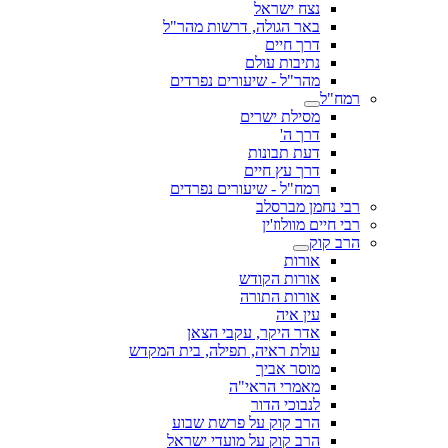
נצח ישראל
באר הגולה, דרשות מהר"ל
דרך חיים
נתיבות עולם
מהר"ל - שיעורים נפרדים
רמח"ל
מסילת ישרים
דרך ה'
דעת תבונות
דרך עץ חיים
רמח"ל - שיעורים נפרדים
רבי נחמן מברסלב
רבי חיים מוולוז'ין
הרב קוק
אורות
אורות הקודש
אורות התורה
עין איה
אדר היקר, עקבי הצאן
עולת ראיה, תפילה, בית המקדש
מוסר אביך
מאמרי הראי"ה
לנבוכי הדור
הרב קוק על פרשת שבוע
הרב קוק על מועדי ישראל