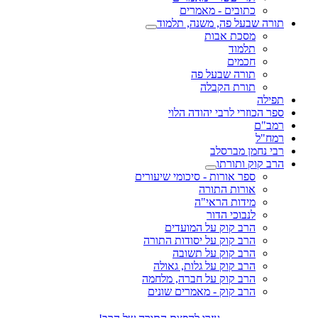
כתובים - מאמרים
תורה שבעל פה, משנה, תלמוד
מסכת אבות
תלמוד
חכמים
תורה שבעל פה
תורת הקבלה
תפילה
ספר הכוזרי לרבי יהודה הלוי
רמב"ם
רמח"ל
רבי נחמן מברסלב
הרב קוק ותורתו
ספר אורות - סיכומי שיעורים
אורות התורה
מידות הראי"ה
לנבוכי הדור
הרב קוק על המועדים
הרב קוק על יסודות התורה
הרב קוק על תשובה
הרב קוק על גלות, גאולה
הרב קוק על חברה, מלחמה
הרב קוק - מאמרים שונים