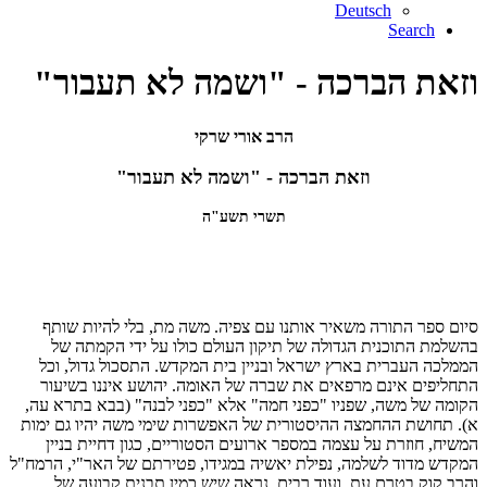
Deutsch
Search
וזאת הברכה - "ושמה לא תעבור"
הרב אורי שרקי
וזאת הברכה - "ושמה לא תעבור"
תשרי תשע"ה
סיום ספר התורה משאיר אותנו עם צפיה. משה מת, בלי להיות שותף
בהשלמת התוכנית הגדולה של תיקון העולם כולו על ידי הקמתה של
הממלכה העברית בארץ ישראל ובניין בית המקדש. התסכול גדול, וכל
התחליפים אינם מרפאים את שברה של האומה. יהושע איננו בשיעור
הקומה של משה, שפניו "כפני חמה" אלא "כפני לבנה" (בבא בתרא עה,
א). תחושת ההחמצה ההיסטורית של האפשרות שימי משה יהיו גם ימות
המשיח, חוזרת על עצמה במספר ארועים הסטוריים, כגון דחיית בניין
המקדש מדוד לשלמה, נפילת יאשיה במגידו, פטירתם של האר"י, הרמח"ל
והרב קוק בטרם עת, ועוד רבים. נראה שיש כמין תבנית קבועה של