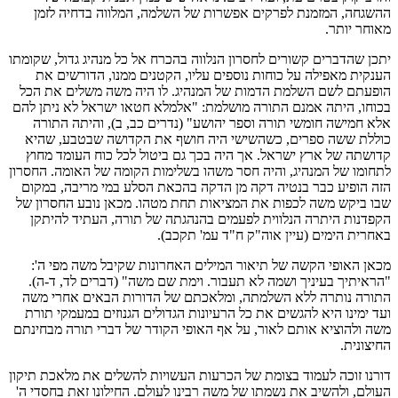
ההשגחה, המזמנת לפרקים אפשרות של השלמה, המלווה בדחיה לזמן
מאוחר יותר.
יתכן שהדברים קשורים לחסרון הנלווה בהכרח אל כל מנהיג גדול, שקומתו
הענקית מאפילה על כוחות נוספים עליו, הקטנים ממנו, הדורשים את
הופעתם לשם השלמת הדמות של המנהיג. לו היה משה משלים את הכל
בכוחו, היתה אמנם התורה מושלמת: "אלמלא חטאו ישראל לא ניתן להם
אלא חמישה חומשי תורה וספר יהושע" (נדרים כב, ב), והיתה התורה
כוללת ששה ספרים, כשהשישי היה חושף את הקדושה שבטבע, שהיא
קדושתה של ארץ ישראל. אך היה בכך גם ביטול לכל כוח העומד מחוץ
לתחומו של המנהיג, והיה חסר משהו בשלימות הקומה של האומה. החסרון
הזה הופיע כבר בנטיה דקה מן הדקה בהכאת הסלע במי מריבה, במקום
שבו ביקש משה לכפות את המציאות תחת מטהו. מכאן נובע החסרון של
הקפדנות היתרה הנלווית לפעמים בהנהגתה של תורה, העתיד להיתקן
באחרית הימים (עיין אוה"ק ח"ד עמ' תקכב).
מכאן האופי הקשה של תיאור המילים האחרונות שקיבל משה מפי ה':
"הראיתיך בעיניך ושמה לא תעבור. וימת שם משה" (דברים לד, ד-ה).
התורה נותרה ללא השלמתה, ומלאכתם של הדורות הבאים אחרי משה
ועד ימינו היא להגשים את כל הרעיונות הגדולים הגנוזים במעמקי תורת
משה ולהוציא אותם לאור, על אף האופי הקודר של דברי תורה מבחינתם
החיצונית.
דורנו זוכה לעמוד בצומת של הכרעות העשויות להשלים את מלאכת תיקון
העולם, ולהשיב את נשמתו של משה רבינו לעולם. החילונו זאת בחסדי ה'