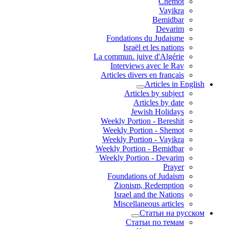
Chemot
Vayikra
Bemidbar
Devarim
Fondations du Judaisme
Israël et les nations
La commun. juive d'Algérie
Interviews avec le Rav
Articles divers en français
Articles in English
Articles by subject
Articles by date
Jewish Holidays
Weekly Portion - Bereshit
Weekly Portion - Shemot
Weekly Portion - Vayikra
Weekly Portion - Bemidbar
Weekly Portion - Devarim
Prayer
Foundations of Judaism
Zionism, Redemption
Israel and the Nations
Miscellaneous articles
Статьи на русском
Статьи по темам