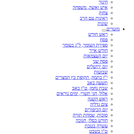
חינוך
איש ואשה, משפחה
צחוק
ראינות עם הרב
שונות
מועדים
ראש חודש
פסח
ספירת העומר, ל"ג בעומר
חודש אייר
יום העצמאות
פסח שני
יום ירושלים
שבועות
י"ז בתמוז, תקופת בין המצרים
תשעה באב
שבת נחמו, ט"ו באב
אלול, חגי תשרי, ימים נוראים
ראש השנה
צום גדליה
יום הכיפורים
סוכות, שמחת תורה
חודש כסלו, חנוכה
עשרה בטבת
ט"ו בשבט