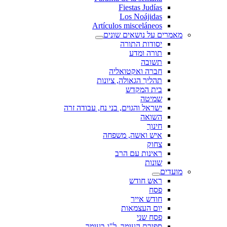
Fiestas Judías
Los Noájidas
Artículos misceláneos
מאמרים על נושאים שונים
יסודות התורה
תורה ומדע
תשובה
חברה ואקטואליה
תהליך הגאולה, ציונות
בית המקדש
שמיטה
ישראל והגוים, בני נח, עבודה זרה
השואה
חינוך
איש ואשה, משפחה
צחוק
ראינות עם הרב
שונות
מועדים
ראש חודש
פסח
חודש אייר
יום העצמאות
פסח שני
ספירת העומר, ל"ג בעומר