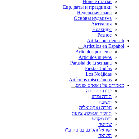
Новые статьи
Евр. даты и праздники
Недельная глава
Основы иудаизма
Актуалия
Ноахиды
Разное
Artikel auf deutsch
Artículos en Español
Artículos por tema
Artículos nuevos
Parashá de la semana
Fiestas Judías
Los Noájidas
Artículos misceláneos
מאמרים על נושאים שונים
יסודות התורה
תורה ומדע
תשובה
חברה ואקטואליה
תהליך הגאולה, ציונות
בית מקדש
שמיטה
ישראל והגוים, בני נח, ע"ז
השואה