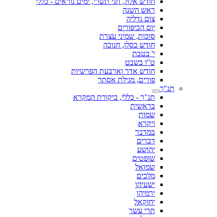
חודש אלול, חגי תשרי, ימים נוראים - כללי
ראש השנה
צום גדליה
יום הכיפורים
סוכות, שמיני עצרת
חודש כסלו, חנוכה
י' בטבת
ט"ו בשבט
חודש אדר וארבעת הפרשיות
פורים, מגילת אסתר
תנ"ך
תנ"ך - כללי, ביקורת המקרא
בראשית
שמות
ויקרא
במדבר
דברים
יהושע
שופטים
שמואל
מלכים
ישעיהו
ירמיהו
יחזקאל
תרי עשר