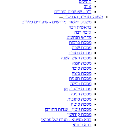
תהילים
איוב
נ"ך - שיעורים נפרדים
משנה, תלמוד, מדרשים
משנה, תלמוד, מדרשים - שיעורים כלליים
בראשית רבה
איכה רבה
מדרש תנחומא
מסכת ברכות
מסכת שבת
מסכת פסחים
מסכת ראש השנה
מסכת יומא
מסכת סוכה
מסכת ביצה
מסכת תענית
מסכת מגילה
מסכת מועד קטן
מסכת חגיגה
מסכת כתובות
מסכת סוטה
מסכת גיטין - אגדות החורבן
מסכת קידושין
בבא מציעא - תנורו של עכנאי
בבא בתרא