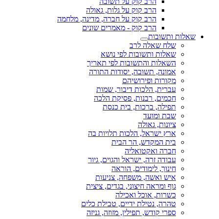
הרב קוק על תשובה
הרב קוק על גלות, גאולה
הרב קוק על חברה, מדינה, מלחמה
הרב קוק - מאמרים שונים
שאלות ותשובות
שלח שאלה לרב
שאלות ותשובות לפי נושא
השאלות והתשובות לפי תאריך
אמונה, תשובה, יסודות התורה
מקורות ופירושיהם
עברית, הלכות דיבור, שמות
חכמים, רבנות, פסיקת הלכה
תפילה, ברכות, בית כנסת
שבת ומועד
ציונות, גאולה
ארץ ישראל, הלכות תלויות בה
בית המקדש, הר הבית
חברה ואקטואליה
עבודה זרה, ישראל והגוים, גיור
חינוך, לימודים, הוראה
איש ואשה, משפחה, צניעות
גוף ומראה חיצוני, בגדים, ציצית
כשרות, אוכל ואכילה
טהרה, נטילת ידיים, טבילת כלים
ספרי קודש, תפילין, מזוזה, גניזה