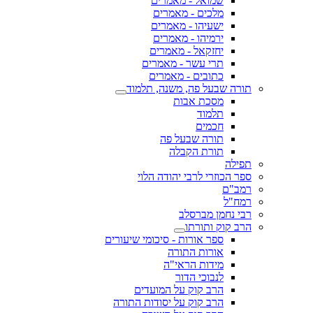
שמואל - מאמרים
מלכים - מאמרים
ישעיהו - מאמרים
ירמיהו - מאמרים
יחזקאל - מאמרים
תרי עשר - מאמרים
כתובים - מאמרים
תורה שבעל פה, משנה, תלמוד
מסכת אבות
תלמוד
חכמים
תורה שבעל פה
תורת הקבלה
תפילה
ספר הכוזרי לרבי יהודה הלוי
רמב"ם
רמח"ל
רבי נחמן מברסלב
הרב קוק ותורתו
ספר אורות - סיכומי שיעורים
אורות התורה
מידות הראי"ה
לנבוכי הדור
הרב קוק על המועדים
הרב קוק על יסודות התורה