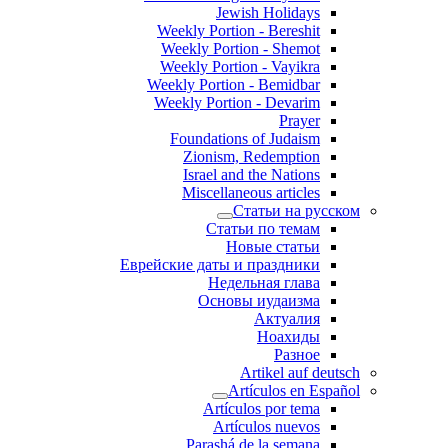
Jewish Holidays
Weekly Portion - Bereshit
Weekly Portion - Shemot
Weekly Portion - Vayikra
Weekly Portion - Bemidbar
Weekly Portion - Devarim
Prayer
Foundations of Judaism
Zionism, Redemption
Israel and the Nations
Miscellaneous articles
Статьи на русском
Статьи по темам
Новые статьи
Еврейские даты и праздники
Недельная глава
Основы иудаизма
Актуалия
Ноахиды
Разное
Artikel auf deutsch
Artículos en Español
Artículos por tema
Artículos nuevos
Parashá de la semana