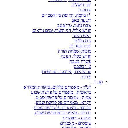
יום ירושלים
שבועות
י"ז בתמוז, תקופת בין המצרים
תשעה באב
שבת נחמו, ט"ו באב
חודש אלול, חגי תשרי, ימים נוראים
ראש השנה
צום גדליה
יום הכיפורים
סוכות, שמחת תורה
חודש כסלו, חנוכה
עשרה בטבת
ט"ו בשבט
חודש אדר, ארבעת הפרשיות
פורים
תנ"ך
תנ"ך - מאמרים כלליים, ביקורת המקרא
בראשית - מאמרים על פרשת שבוע
שמות - מאמרים על פרשת שבוע
ויקרא - מאמרים על פרשת שבוע
במדבר - מאמרים על פרשת שבוע
דברים - מאמרים על פרשת שבוע
יהושע - מאמרים
שופטים - מאמרים