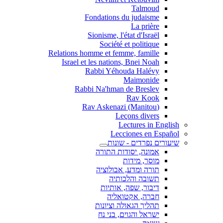
Talmoud
Fondations du judaisme
La prière
Sionisme, l'état d'Israël
Société et politique
Relations homme et femme, famille
Israel et les nations, Bnei Noah
Rabbi Yéhouda Halévy
Maimonide
Rabbi Na'hman de Breslev
Rav Kook
(Rav Askenazi (Manitou
Leçons divers
Lectures in English
Lecciones en Español
שיעורים נפרדים - שונות
אמונה, יסודות התורה
מוסר, מידות
תורה ומדע, אבולוציה
תשובה והלכותיה
דיבור, שפה, אותיות
חברה, אקטואליה
תהליך הגאולה וציונות
ישראל והגוים, בני נח