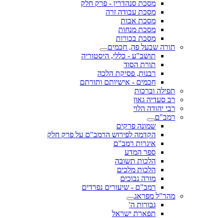
מסכת סנהדרין - פרק חלק
מסכת עבודה זרה
מסכת אבות
מסכת מנחות
מסכת בכורות
תורה שבעל פה, חכמים
תושב"ע - כללי, היסטוריה
תורת הסוד
רבנות, פסיקת הלכה
חכמים - אישיותם ותורתם
תפילה וברכות
רב סעדיה גאון
רבי יהודה הלוי
רמב"ם
שמונה פרקים
הקדמה לפירוש הרמב"ם על פרק חלק
איגרות רמב"ם
ספר המדע
הלכות תשובה
הלכות מלכים
מורה נבוכים
רמב"ם - שיעורים נפרדים
מהר"ל מפראג
גבורות ה'
תפארת ישראל