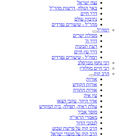
נצח ישראל
באר הגולה, דרשות מהר"ל
דרך חיים
נתיבות עולם
מהר"ל - שיעורים נפרדים
רמח"ל
מסילת ישרים
דרך ה'
דעת תבונות
דרך עץ חיים
רמח"ל - שיעורים נפרדים
רבי נחמן מברסלב
רבי חיים מוולוז'ין
הרב קוק
אורות
אורות הקודש
אורות התורה
עין איה
אדר היקר, עקבי הצאן
עולת ראיה, תפילה, בית המקדש
מוסר אביך
מאמרי הראי"ה
לנבוכי הדור
הרב קוק על פרשת שבוע
הרב קוק על מועדי ישראל