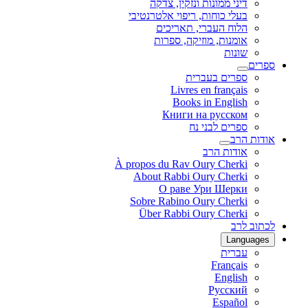
דיני ממונות ונזקין, צדקה
בעלי כוחות, ריפוי אלטרנטיבי
הלוח העברי, תאריכים
אומנות, מוזיקה, ספרות
שונות
ספרים
ספרים בעברית
Livres en français
Books in English
Книги на русском
ספרים לבני נח
אודות הרב
אודות הרב
À propos du Rav Oury Cherki
About Rabbi Oury Cherki
О раве Ури Шерки
Sobre Rabino Oury Cherki
Über Rabbi Oury Cherki
לכתוב לרב
Languages
עברית
Français
English
Русский
Español