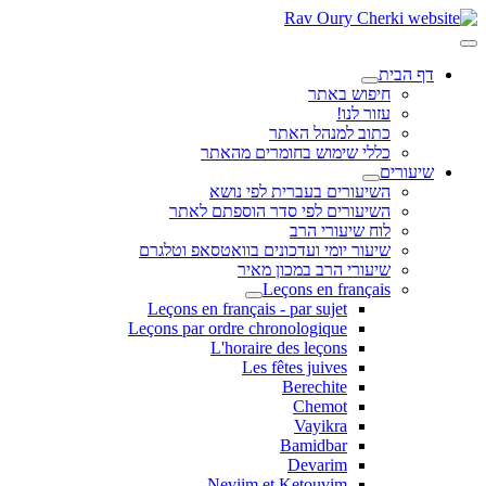
דף הבית
חיפוש באתר
עזור לנו!
כתוב למנהל האתר
כללי שימוש בחומרים מהאתר
שיעורים
השיעורים בעברית לפי נושא
השיעורים לפי סדר הוספתם לאתר
לוח שיעורי הרב
שיעור יומי ועדכונים בוואטסאפ וטלגרם
שיעורי הרב במכון מאיר
Leçons en français
Leçons en français - par sujet
Leçons par ordre chronologique
L'horaire des leçons
Les fêtes juives
Berechite
Chemot
Vayikra
Bamidbar
Devarim
Neviim et Ketouvim