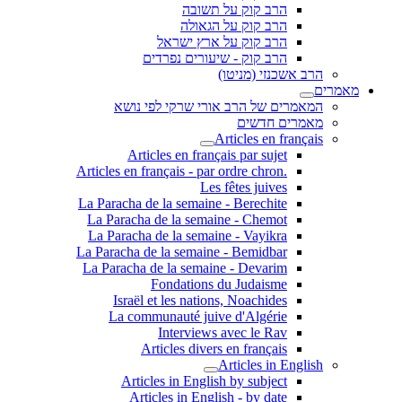
הרב קוק על תשובה
הרב קוק על הגאולה
הרב קוק על ארץ ישראל
הרב קוק - שיעורים נפרדים
הרב אשכנזי (מניטו)
מאמרים
המאמרים של הרב אורי שרקי לפי נושא
מאמרים חדשים
Articles en français
Articles en français par sujet
.Articles en français - par ordre chron
Les fêtes juives
La Paracha de la semaine - Berechite
La Paracha de la semaine - Chemot
La Paracha de la semaine - Vayikra
La Paracha de la semaine - Bemidbar
La Paracha de la semaine - Devarim
Fondations du Judaisme
Israël et les nations, Noachides
La communauté juive d'Algérie
Interviews avec le Rav
Articles divers en français
Articles in English
Articles in English by subject
Articles in English - by date