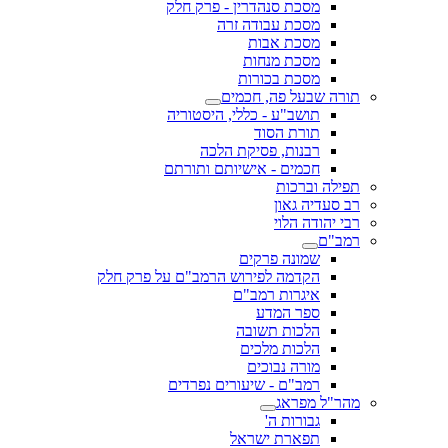
מסכת סנהדרין - פרק חלק
מסכת עבודה זרה
מסכת אבות
מסכת מנחות
מסכת בכורות
תורה שבעל פה, חכמים
תושב"ע - כללי, היסטוריה
תורת הסוד
רבנות, פסיקת הלכה
חכמים - אישיותם ותורתם
תפילה וברכות
רב סעדיה גאון
רבי יהודה הלוי
רמב"ם
שמונה פרקים
הקדמה לפירוש הרמב"ם על פרק חלק
איגרות רמב"ם
ספר המדע
הלכות תשובה
הלכות מלכים
מורה נבוכים
רמב"ם - שיעורים נפרדים
מהר"ל מפראג
גבורות ה'
תפארת ישראל