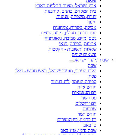
שואה
ארץ ישראל, מצוות התלויות בארץ
בית המקדש, כהנים, קורבנות
זוגיות, משפחה, צניעות
חינוך
אכילה, כשרות, צמחונות
ספר תורה, תפילין, מזוזה, ציצית
גשם, מיים, סביבה, גיאוגרפיה
אומנות, ספורט, פנאי
שאלות ותשובות - הקלטות
נושאים שונים
שבת ומועדי ישראל
שבת
הלוח העברי, מועדי ישראל, ראש חודש - כללי
פסח
ספירת העומר, ל"ג בעומר
חודש אייר
יום העצמאות
פסח שני
יום ירושלים
שבועות
חודש תמוז
י"ז בתמוז, בין המצרים
ט' באב
שבת נחמו, ט"ו באב