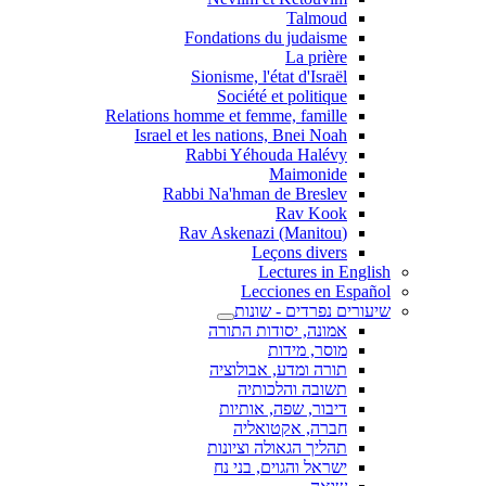
Talmoud
Fondations du judaisme
La prière
Sionisme, l'état d'Israël
Société et politique
Relations homme et femme, famille
Israel et les nations, Bnei Noah
Rabbi Yéhouda Halévy
Maimonide
Rabbi Na'hman de Breslev
Rav Kook
(Rav Askenazi (Manitou
Leçons divers
Lectures in English
Lecciones en Español
שיעורים נפרדים - שונות
אמונה, יסודות התורה
מוסר, מידות
תורה ומדע, אבולוציה
תשובה והלכותיה
דיבור, שפה, אותיות
חברה, אקטואליה
תהליך הגאולה וציונות
ישראל והגוים, בני נח