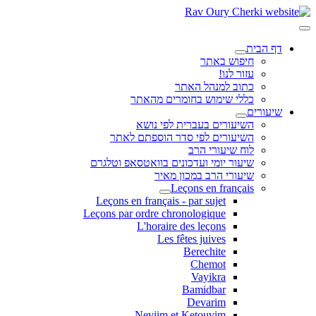
דף הבית
חיפוש באתר
עזור לנו!
כתוב למנהל האתר
כללי שימוש בחומרים מהאתר
שיעורים
השיעורים בעברית לפי נושא
השיעורים לפי סדר הוספתם לאתר
לוח שיעורי הרב
שיעור יומי ועדכונים בוואטסאפ וטלגרם
שיעורי הרב במכון מאיר
Leçons en français
Leçons en français - par sujet
Leçons par ordre chronologique
L'horaire des leçons
Les fêtes juives
Berechite
Chemot
Vayikra
Bamidbar
Devarim
Neviim et Ketouvim