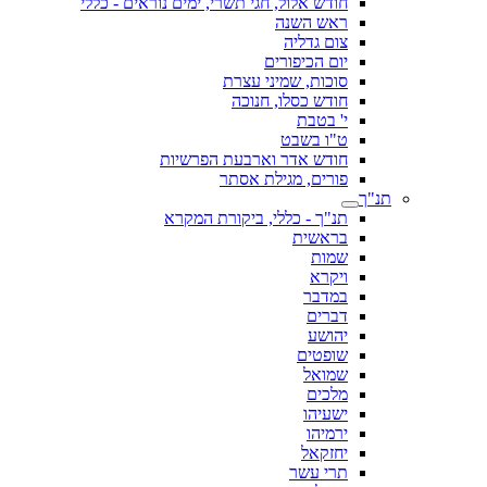
חודש אלול, חגי תשרי, ימים נוראים - כללי
ראש השנה
צום גדליה
יום הכיפורים
סוכות, שמיני עצרת
חודש כסלו, חנוכה
י' בטבת
ט"ו בשבט
חודש אדר וארבעת הפרשיות
פורים, מגילת אסתר
תנ"ך
תנ"ך - כללי, ביקורת המקרא
בראשית
שמות
ויקרא
במדבר
דברים
יהושע
שופטים
שמואל
מלכים
ישעיהו
ירמיהו
יחזקאל
תרי עשר