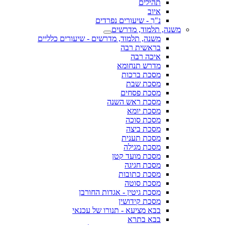
תהילים
איוב
נ"ך - שיעורים נפרדים
משנה, תלמוד, מדרשים
משנה, תלמוד, מדרשים - שיעורים כלליים
בראשית רבה
איכה רבה
מדרש תנחומא
מסכת ברכות
מסכת שבת
מסכת פסחים
מסכת ראש השנה
מסכת יומא
מסכת סוכה
מסכת ביצה
מסכת תענית
מסכת מגילה
מסכת מועד קטן
מסכת חגיגה
מסכת כתובות
מסכת סוטה
מסכת גיטין - אגדות החורבן
מסכת קידושין
בבא מציעא - תנורו של עכנאי
בבא בתרא