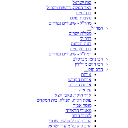
נצח ישראל
באר הגולה, דרשות מהר"ל
דרך חיים
נתיבות עולם
מהר"ל - שיעורים נפרדים
רמח"ל
מסילת ישרים
דרך ה'
דעת תבונות
דרך עץ חיים
רמח"ל - שיעורים נפרדים
רבי נחמן מברסלב
רבי חיים מוולוז'ין
הרב קוק
אורות
אורות הקודש
אורות התורה
עין איה
אדר היקר, עקבי הצאן
עולת ראיה, תפילה, בית המקדש
מוסר אביך
מאמרי הראי"ה
לנבוכי הדור
הרב קוק על פרשת שבוע
הרב קוק על מועדי ישראל