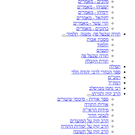
מלכים - מאמרים
ישעיהו - מאמרים
ירמיהו - מאמרים
יחזקאל - מאמרים
תרי עשר - מאמרים
כתובים - מאמרים
תורה שבעל פה, משנה, תלמוד
מסכת אבות
תלמוד
חכמים
תורה שבעל פה
תורת הקבלה
תפילה
ספר הכוזרי לרבי יהודה הלוי
רמב"ם
רמח"ל
רבי נחמן מברסלב
הרב קוק ותורתו
ספר אורות - סיכומי שיעורים
אורות התורה
מידות הראי"ה
לנבוכי הדור
הרב קוק על המועדים
הרב קוק על יסודות התורה
הרב קוק על תשובה