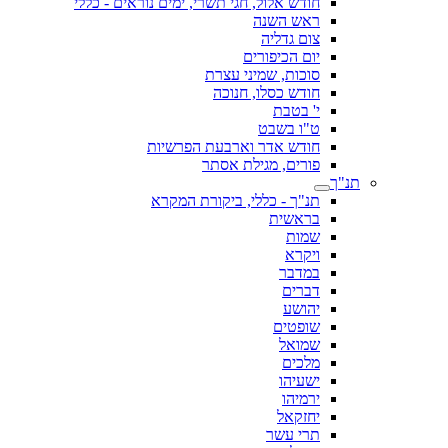
חודש אלול, חגי תשרי, ימים נוראים - כללי
ראש השנה
צום גדליה
יום הכיפורים
סוכות, שמיני עצרת
חודש כסלו, חנוכה
י' בטבת
ט"ו בשבט
חודש אדר וארבעת הפרשיות
פורים, מגילת אסתר
תנ"ך
תנ"ך - כללי, ביקורת המקרא
בראשית
שמות
ויקרא
במדבר
דברים
יהושע
שופטים
שמואל
מלכים
ישעיהו
ירמיהו
יחזקאל
תרי עשר