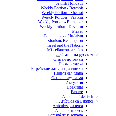
Jewish Holidays
Weekly Portion - Bereshit
Weekly Portion - Shemot
Weekly Portion - Vayikra
Weekly Portion - Bemidbar
Weekly Portion - Devarim
Prayer
Foundations of Judaism
Zionism, Redemption
Israel and the Nations
Miscellaneous articles
Статьи на русском
Статьи по темам
Новые статьи
Еврейские даты и праздники
Недельная глава
Основы иудаизма
Актуалия
Ноахиды
Разное
Artikel auf deutsch
Artículos en Español
Artículos por tema
Artículos nuevos
Parashá de la semana