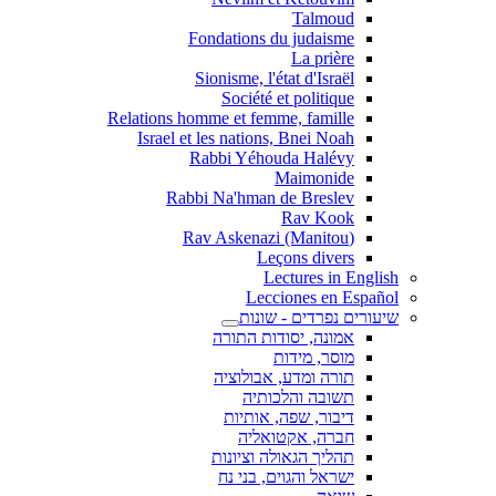
Talmoud
Fondations du judaisme
La prière
Sionisme, l'état d'Israël
Société et politique
Relations homme et femme, famille
Israel et les nations, Bnei Noah
Rabbi Yéhouda Halévy
Maimonide
Rabbi Na'hman de Breslev
Rav Kook
(Rav Askenazi (Manitou
Leçons divers
Lectures in English
Lecciones en Español
שיעורים נפרדים - שונות
אמונה, יסודות התורה
מוסר, מידות
תורה ומדע, אבולוציה
תשובה והלכותיה
דיבור, שפה, אותיות
חברה, אקטואליה
תהליך הגאולה וציונות
ישראל והגוים, בני נח