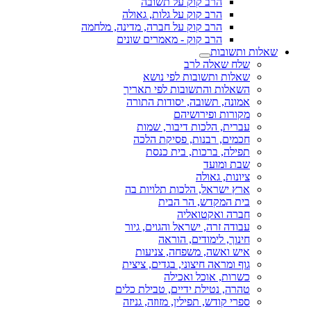
הרב קוק על תשובה
הרב קוק על גלות, גאולה
הרב קוק על חברה, מדינה, מלחמה
הרב קוק - מאמרים שונים
שאלות ותשובות
שלח שאלה לרב
שאלות ותשובות לפי נושא
השאלות והתשובות לפי תאריך
אמונה, תשובה, יסודות התורה
מקורות ופירושיהם
עברית, הלכות דיבור, שמות
חכמים, רבנות, פסיקת הלכה
תפילה, ברכות, בית כנסת
שבת ומועד
ציונות, גאולה
ארץ ישראל, הלכות תלויות בה
בית המקדש, הר הבית
חברה ואקטואליה
עבודה זרה, ישראל והגוים, גיור
חינוך, לימודים, הוראה
איש ואשה, משפחה, צניעות
גוף ומראה חיצוני, בגדים, ציצית
כשרות, אוכל ואכילה
טהרה, נטילת ידיים, טבילת כלים
ספרי קודש, תפילין, מזוזה, גניזה