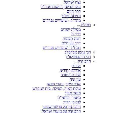
נצח ישראל
באר הגולה, דרשות מהר"ל
דרך חיים
נתיבות עולם
מהר"ל - שיעורים נפרדים
רמח"ל
מסילת ישרים
דרך ה'
דעת תבונות
דרך עץ חיים
רמח"ל - שיעורים נפרדים
רבי נחמן מברסלב
רבי חיים מוולוז'ין
הרב קוק
אורות
אורות הקודש
אורות התורה
עין איה
אדר היקר, עקבי הצאן
עולת ראיה, תפילה, בית המקדש
מוסר אביך
מאמרי הראי"ה
לנבוכי הדור
הרב קוק על פרשת שבוע
הרב קוק על מועדי ישראל