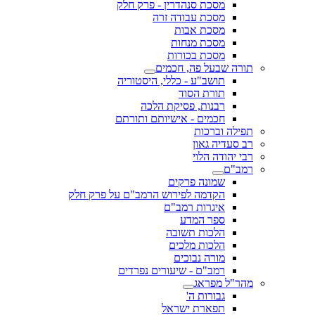
מסכת סנהדרין - פרק חלק
מסכת עבודה זרה
מסכת אבות
מסכת מנחות
מסכת בכורות
תורה שבעל פה, חכמים
תושב"ע - כללי, היסטוריה
תורת הסוד
רבנות, פסיקת הלכה
חכמים - אישיותם ותורתם
תפילה וברכות
רב סעדיה גאון
רבי יהודה הלוי
רמב"ם
שמונה פרקים
הקדמה לפירוש הרמב"ם על פרק חלק
איגרות רמב"ם
ספר המדע
הלכות תשובה
הלכות מלכים
מורה נבוכים
רמב"ם - שיעורים נפרדים
מהר"ל מפראג
גבורות ה'
תפארת ישראל