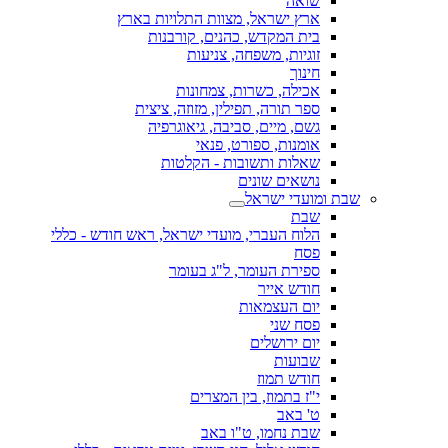
שואה
ארץ ישראל, מצוות התלויות בארץ
בית המקדש, כהנים, קורבנות
זוגיות, משפחה, צניעות
חינוך
אכילה, כשרות, צמחונות
ספר תורה, תפילין, מזוזה, ציצית
גשם, מיים, סביבה, גיאוגרפיה
אומנות, ספורט, פנאי
שאלות ותשובות - הקלטות
נושאים שונים
שבת ומועדי ישראל
שבת
הלוח העברי, מועדי ישראל, ראש חודש - כללי
פסח
ספירת העומר, ל"ג בעומר
חודש אייר
יום העצמאות
פסח שני
יום ירושלים
שבועות
חודש תמוז
י"ז בתמוז, בין המצרים
ט' באב
שבת נחמו, ט"ו באב