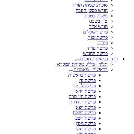
סוכות, שמחת תורה
חודש כסלו, חנוכה
עשרה בטבת
ט"ו בשבט
חודש אדר
פרשת שקלים
פרשת זכור
פורים
פרשת פרה
פרשת החודש
תורה, נביאים וכתובים
תנ"ך - כללי, ביקורת המקרא
בראשית - מאמרים
פרשת בראשית
פרשת נח
פרשת לך לך
פרשת וירא
פרשת חיי שרה
פרשת תולדות
פרשת ויצא
פרשת וישלח
פרשת וישב
פרשת מקץ
פרשת ויגש