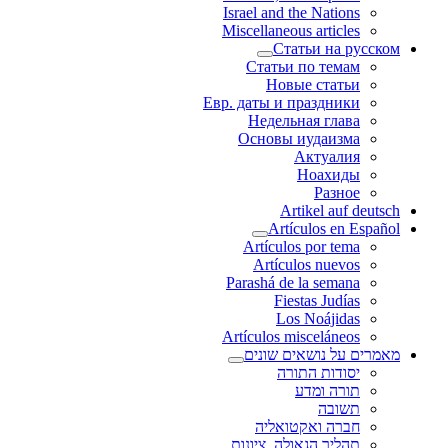
Israel and the Nations
Miscellaneous articles
Статьи на русском
Статьи по темам
Новые статьи
Евр. даты и праздники
Недельная глава
Основы иудаизма
Актуалия
Ноахиды
Разное
Artikel auf deutsch
Artículos en Español
Artículos por tema
Artículos nuevos
Parashá de la semana
Fiestas Judías
Los Noájidas
Artículos misceláneos
מאמרים על נושאים שונים
יסודות התורה
תורה ומדע
תשובה
חברה ואקטואליה
תהליך הגאולה, ציונות