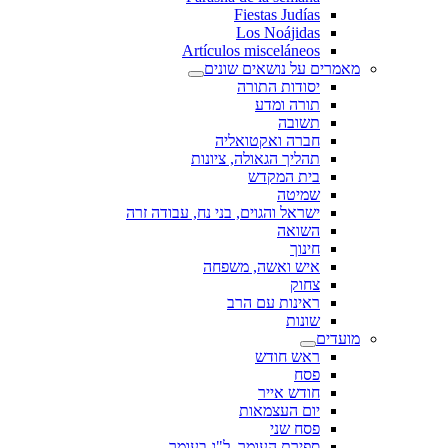
Fiestas Judías
Los Noájidas
Artículos misceláneos
מאמרים על נושאים שונים
יסודות התורה
תורה ומדע
תשובה
חברה ואקטואליה
תהליך הגאולה, ציונות
בית המקדש
שמיטה
ישראל והגוים, בני נח, עבודה זרה
השואה
חינוך
איש ואשה, משפחה
צחוק
ראינות עם הרב
שונות
מועדים
ראש חודש
פסח
חודש אייר
יום העצמאות
פסח שני
ספירת העומר, ל"ג בעומר