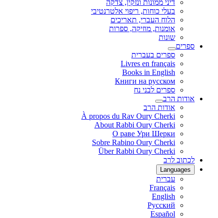
דיני ממונות ונזקין, צדקה
בעלי כוחות, ריפוי אלטרנטיבי
הלוח העברי, תאריכים
אומנות, מוזיקה, ספרות
שונות
ספרים
ספרים בעברית
Livres en français
Books in English
Книги на русском
ספרים לבני נח
אודות הרב
אודות הרב
À propos du Rav Oury Cherki
About Rabbi Oury Cherki
О раве Ури Шерки
Sobre Rabino Oury Cherki
Über Rabbi Oury Cherki
לכתוב לרב
Languages
עברית
Français
English
Русский
Español