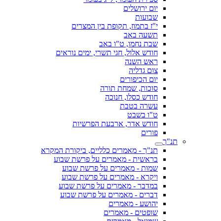
יום ירושלים
שבועות
י"ז בתמוז, תקופת בין המצרים
תשעה באב
שבת נחמו, ט"ו באב
חודש אלול, חגי תשרי, ימים נוראים
ראש השנה
צום גדליה
יום הכיפורים
סוכות, שמחת תורה
חודש כסלו, חנוכה
עשרה בטבת
ט"ו בשבט
חודש אדר, ארבעת הפרשיות
פורים
תנ"ך
תנ"ך - מאמרים כלליים, ביקורת המקרא
בראשית - מאמרים על פרשת שבוע
שמות - מאמרים על פרשת שבוע
ויקרא - מאמרים על פרשת שבוע
במדבר - מאמרים על פרשת שבוע
דברים - מאמרים על פרשת שבוע
יהושע - מאמרים
שופטים - מאמרים