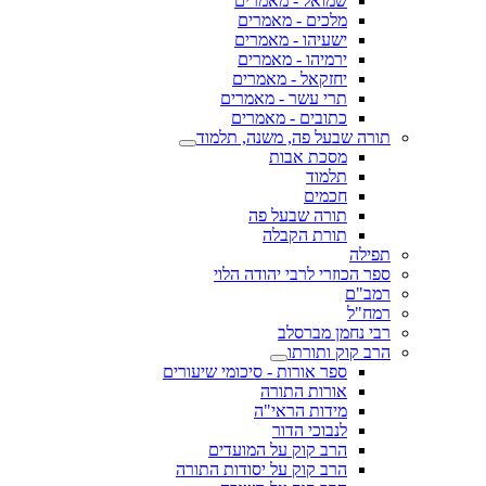
שמואל - מאמרים
מלכים - מאמרים
ישעיהו - מאמרים
ירמיהו - מאמרים
יחזקאל - מאמרים
תרי עשר - מאמרים
כתובים - מאמרים
תורה שבעל פה, משנה, תלמוד
מסכת אבות
תלמוד
חכמים
תורה שבעל פה
תורת הקבלה
תפילה
ספר הכוזרי לרבי יהודה הלוי
רמב"ם
רמח"ל
רבי נחמן מברסלב
הרב קוק ותורתו
ספר אורות - סיכומי שיעורים
אורות התורה
מידות הראי"ה
לנבוכי הדור
הרב קוק על המועדים
הרב קוק על יסודות התורה