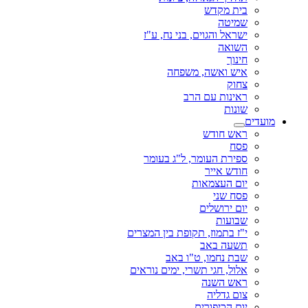
בית מקדש
שמיטה
ישראל והגוים, בני נח, ע"ז
השואה
חינוך
איש ואשה, משפחה
צחוק
ראינות עם הרב
שונות
מועדים
ראש חודש
פסח
ספירת העומר, ל"ג בעומר
חודש אייר
יום העצמאות
פסח שני
יום ירושלים
שבועות
י"ז בתמוז, תקופת בין המצרים
תשעה באב
שבת נחמו, ט"ו באב
אלול, חגי תשרי, ימים נוראים
ראש השנה
צום גדליה
יום הכיפורים