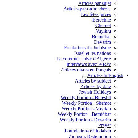
Articles par sujet
.Articles par ordre chron
Les fêtes juives
Berechite
Chemot
Vayikra
Bemidbar
Devarim
Fondations du Judaisme
Israël et les nations
La commun. juive d'Algérie
Interviews avec le Rav
Articles divers en français
Articles in English
Articles by subject
Articles by date
Jewish Holidays
Weekly Portion - Bereshit
Weekly Portion - Shemot
Weekly Portion - Vayikra
Weekly Portion - Bemidbar
Weekly Portion - Devarim
Prayer
Foundations of Judaism
Zionism, Redemption