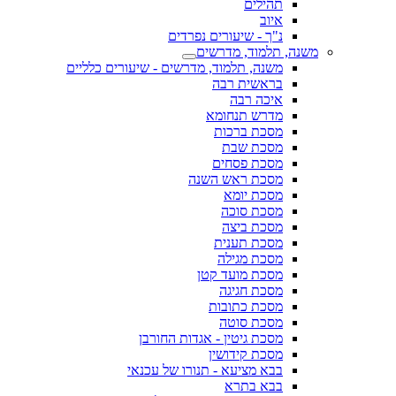
תהילים
איוב
נ"ך - שיעורים נפרדים
משנה, תלמוד, מדרשים
משנה, תלמוד, מדרשים - שיעורים כלליים
בראשית רבה
איכה רבה
מדרש תנחומא
מסכת ברכות
מסכת שבת
מסכת פסחים
מסכת ראש השנה
מסכת יומא
מסכת סוכה
מסכת ביצה
מסכת תענית
מסכת מגילה
מסכת מועד קטן
מסכת חגיגה
מסכת כתובות
מסכת סוטה
מסכת גיטין - אגדות החורבן
מסכת קידושין
בבא מציעא - תנורו של עכנאי
בבא בתרא