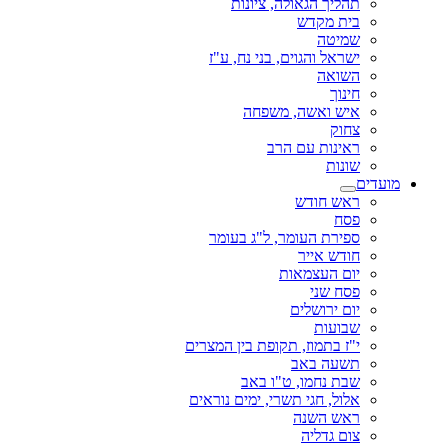
תהליך הגאולה, ציונות
בית מקדש
שמיטה
ישראל והגוים, בני נח, ע"ז
השואה
חינוך
איש ואשה, משפחה
צחוק
ראינות עם הרב
שונות
מועדים
ראש חודש
פסח
ספירת העומר, ל"ג בעומר
חודש אייר
יום העצמאות
פסח שני
יום ירושלים
שבועות
י"ז בתמוז, תקופת בין המצרים
תשעה באב
שבת נחמו, ט"ו באב
אלול, חגי תשרי, ימים נוראים
ראש השנה
צום גדליה