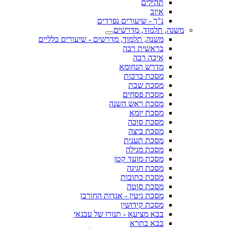
תהילים
איוב
נ"ך - שיעורים נפרדים
משנה, תלמוד, מדרשים
משנה, תלמוד, מדרשים - שיעורים כלליים
בראשית רבה
איכה רבה
מדרש תנחומא
מסכת ברכות
מסכת שבת
מסכת פסחים
מסכת ראש השנה
מסכת יומא
מסכת סוכה
מסכת ביצה
מסכת תענית
מסכת מגילה
מסכת מועד קטן
מסכת חגיגה
מסכת כתובות
מסכת סוטה
מסכת גיטין - אגדות החורבן
מסכת קידושין
בבא מציעא - תנורו של עכנאי
בבא בתרא