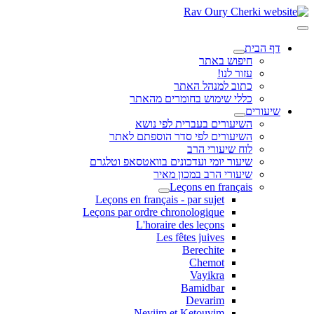
דף הבית
חיפוש באתר
עזור לנו!
כתוב למנהל האתר
כללי שימוש בחומרים מהאתר
שיעורים
השיעורים בעברית לפי נושא
השיעורים לפי סדר הוספתם לאתר
לוח שיעורי הרב
שיעור יומי ועדכונים בוואטסאפ וטלגרם
שיעורי הרב במכון מאיר
Leçons en français
Leçons en français - par sujet
Leçons par ordre chronologique
L'horaire des leçons
Les fêtes juives
Berechite
Chemot
Vayikra
Bamidbar
Devarim
Neviim et Ketouvim