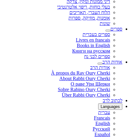
דיני ממונות ונזקין, צדקה
בעלי כוחות, ריפוי אלטרנטיבי
הלוח העברי, תאריכים
אומנות, מוזיקה, ספרות
שונות
ספרים
ספרים בעברית
Livres en français
Books in English
Книги на русском
ספרים לבני נח
אודות הרב
אודות הרב
À propos du Rav Oury Cherki
About Rabbi Oury Cherki
О раве Ури Шерки
Sobre Rabino Oury Cherki
Über Rabbi Oury Cherki
לכתוב לרב
Languages
עברית
Français
English
Русский
Español