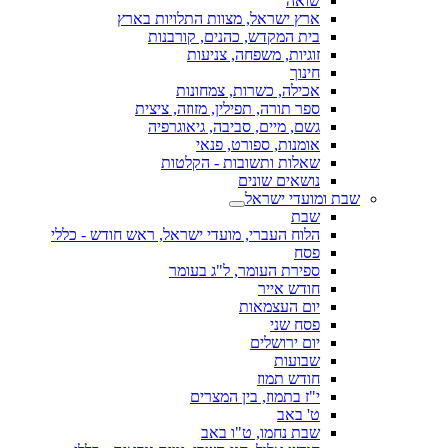
שואה
ארץ ישראל, מצוות התלויות בארץ
בית המקדש, כהנים, קורבנות
זוגיות, משפחה, צניעות
חינוך
אכילה, כשרות, צמחונות
ספר תורה, תפילין, מזוזה, ציצית
גשם, מיים, סביבה, גיאוגרפיה
אומנות, ספורט, פנאי
שאלות ותשובות - הקלטות
נושאים שונים
שבת ומועדי ישראל
שבת
הלוח העברי, מועדי ישראל, ראש חודש - כללי
פסח
ספירת העומר, ל"ג בעומר
חודש אייר
יום העצמאות
פסח שני
יום ירושלים
שבועות
חודש תמוז
י"ז בתמוז, בין המצרים
ט' באב
שבת נחמו, ט"ו באב