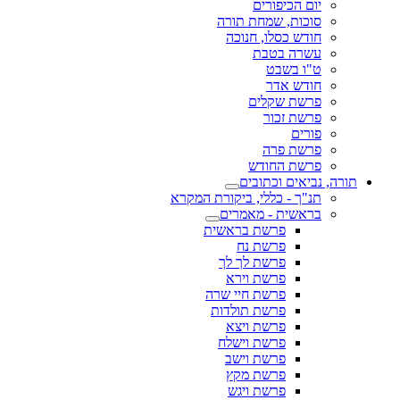
יום הכיפורים
סוכות, שמחת תורה
חודש כסלו, חנוכה
עשרה בטבת
ט"ו בשבט
חודש אדר
פרשת שקלים
פרשת זכור
פורים
פרשת פרה
פרשת החודש
תורה, נביאים וכתובים
תנ"ך - כללי, ביקורת המקרא
בראשית - מאמרים
פרשת בראשית
פרשת נח
פרשת לך לך
פרשת וירא
פרשת חיי שרה
פרשת תולדות
פרשת ויצא
פרשת וישלח
פרשת וישב
פרשת מקץ
פרשת ויגש