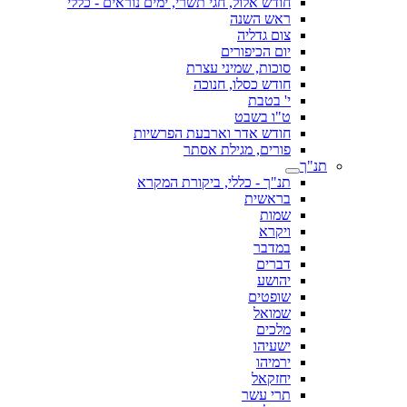
חודש אלול, חגי תשרי, ימים נוראים - כללי
ראש השנה
צום גדליה
יום הכיפורים
סוכות, שמיני עצרת
חודש כסלו, חנוכה
י' בטבת
ט"ו בשבט
חודש אדר וארבעת הפרשיות
פורים, מגילת אסתר
תנ"ך
תנ"ך - כללי, ביקורת המקרא
בראשית
שמות
ויקרא
במדבר
דברים
יהושע
שופטים
שמואל
מלכים
ישעיהו
ירמיהו
יחזקאל
תרי עשר