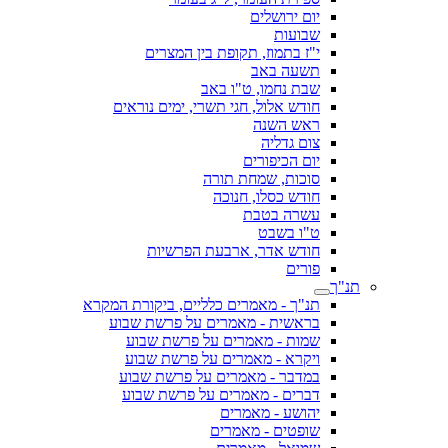
יום ירושלים
שבועות
י"ז בתמוז, תקופת בין המצרים
תשעה באב
שבת נחמו, ט"ו באב
חודש אלול, חגי תשרי, ימים נוראים
ראש השנה
צום גדליה
יום הכיפורים
סוכות, שמחת תורה
חודש כסלו, חנוכה
עשרה בטבת
ט"ו בשבט
חודש אדר, ארבעת הפרשיות
פורים
תנ"ך
תנ"ך - מאמרים כלליים, ביקורת המקרא
בראשית - מאמרים על פרשת שבוע
שמות - מאמרים על פרשת שבוע
ויקרא - מאמרים על פרשת שבוע
במדבר - מאמרים על פרשת שבוע
דברים - מאמרים על פרשת שבוע
יהושע - מאמרים
שופטים - מאמרים