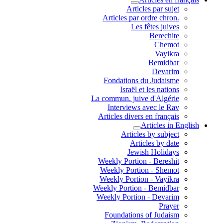
Articles par sujet
.Articles par ordre chron
Les fêtes juives
Berechite
Chemot
Vayikra
Bemidbar
Devarim
Fondations du Judaisme
Israël et les nations
La commun. juive d'Algérie
Interviews avec le Rav
Articles divers en français
Articles in English
Articles by subject
Articles by date
Jewish Holidays
Weekly Portion - Bereshit
Weekly Portion - Shemot
Weekly Portion - Vayikra
Weekly Portion - Bemidbar
Weekly Portion - Devarim
Prayer
Foundations of Judaism