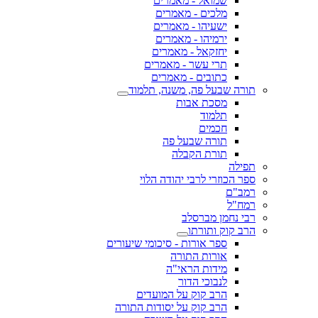
שמואל - מאמרים
מלכים - מאמרים
ישעיהו - מאמרים
ירמיהו - מאמרים
יחזקאל - מאמרים
תרי עשר - מאמרים
כתובים - מאמרים
תורה שבעל פה, משנה, תלמוד
מסכת אבות
תלמוד
חכמים
תורה שבעל פה
תורת הקבלה
תפילה
ספר הכוזרי לרבי יהודה הלוי
רמב"ם
רמח"ל
רבי נחמן מברסלב
הרב קוק ותורתו
ספר אורות - סיכומי שיעורים
אורות התורה
מידות הראי"ה
לנבוכי הדור
הרב קוק על המועדים
הרב קוק על יסודות התורה