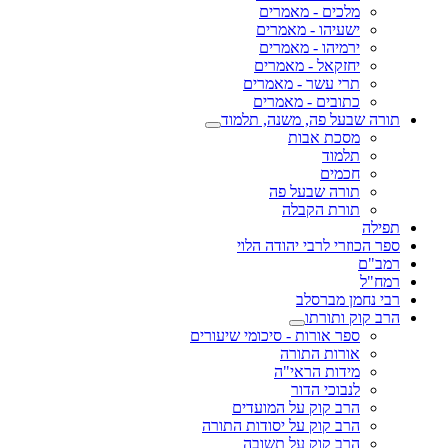
מלכים - מאמרים
ישעיהו - מאמרים
ירמיהו - מאמרים
יחזקאל - מאמרים
תרי עשר - מאמרים
כתובים - מאמרים
תורה שבעל פה, משנה, תלמוד
מסכת אבות
תלמוד
חכמים
תורה שבעל פה
תורת הקבלה
תפילה
ספר הכוזרי לרבי יהודה הלוי
רמב"ם
רמח"ל
רבי נחמן מברסלב
הרב קוק ותורתו
ספר אורות - סיכומי שיעורים
אורות התורה
מידות הראי"ה
לנבוכי הדור
הרב קוק על המועדים
הרב קוק על יסודות התורה
הרב קוק על תשובה