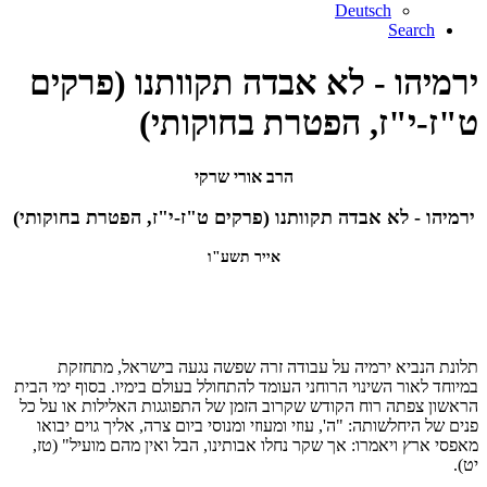
Deutsch
Search
ירמיהו - לא אבדה תקוותנו (פרקים
ט"ז-י"ז, הפטרת בחוקותי)
הרב אורי שרקי
ירמיהו - לא אבדה תקוותנו (פרקים ט"ז-י"ז, הפטרת בחוקותי)
אייר תשע"ו
תלונת הנביא ירמיה על עבודה זרה שפשה נגעה בישראל, מתחזקת
במיוחד לאור השינוי הרוחני העומד להתחולל בעולם בימיו. בסוף ימי הבית
הראשון צפתה רוח הקודש שקרוב הזמן של התפוגגות האלילות או על כל
פנים של היחלשותה: "ה', עוזי ומעוזי ומנוסי ביום צרה, אליך גוים יבואו
מאפסי ארץ ויאמרו: אך שקר נחלו אבותינו, הבל ואין מהם מועיל" (טז,
יט).