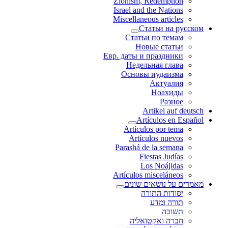
Zionism, Redemption
Israel and the Nations
Miscellaneous articles
Статьи на русском
Статьи по темам
Новые статьи
Евр. даты и праздники
Недельная глава
Основы иудаизма
Актуалия
Ноахиды
Разное
Artikel auf deutsch
Artículos en Español
Artículos por tema
Artículos nuevos
Parashá de la semana
Fiestas Judías
Los Noájidas
Artículos misceláneos
מאמרים על נושאים שונים
יסודות התורה
תורה ומדע
תשובה
חברה ואקטואליה