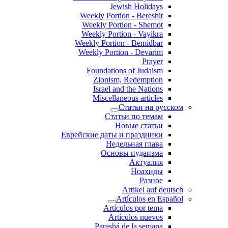
Jewish Holidays
Weekly Portion - Bereshit
Weekly Portion - Shemot
Weekly Portion - Vayikra
Weekly Portion - Bemidbar
Weekly Portion - Devarim
Prayer
Foundations of Judaism
Zionism, Redemption
Israel and the Nations
Miscellaneous articles
Статьи на русском
Статьи по темам
Новые статьи
Еврейские даты и праздники
Недельная глава
Основы иудаизма
Актуалия
Ноахиды
Разное
Artikel auf deutsch
Artículos en Español
Artículos por tema
Artículos nuevos
Parashá de la semana