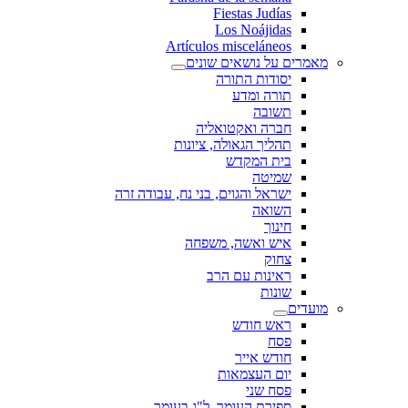
Fiestas Judías
Los Noájidas
Artículos misceláneos
מאמרים על נושאים שונים
יסודות התורה
תורה ומדע
תשובה
חברה ואקטואליה
תהליך הגאולה, ציונות
בית המקדש
שמיטה
ישראל והגוים, בני נח, עבודה זרה
השואה
חינוך
איש ואשה, משפחה
צחוק
ראינות עם הרב
שונות
מועדים
ראש חודש
פסח
חודש אייר
יום העצמאות
פסח שני
ספירת העומר, ל"ג בעומר