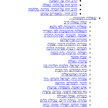
הרב קוק על תשובה
הרב קוק על גלות, גאולה
הרב קוק על חברה, מדינה, מלחמה
הרב קוק - מאמרים שונים
שאלות ותשובות
שלח שאלה לרב
שאלות ותשובות לפי נושא
השאלות והתשובות לפי תאריך
אמונה, תשובה, יסודות התורה
מקורות ופירושיהם
עברית, הלכות דיבור, שמות
חכמים, רבנות, פסיקת הלכה
תפילה, ברכות, בית כנסת
שבת ומועד
ציונות, גאולה
ארץ ישראל, הלכות תלויות בה
בית המקדש, הר הבית
חברה ואקטואליה
עבודה זרה, ישראל והגוים, גיור
חינוך, לימודים, הוראה
איש ואשה, משפחה, צניעות
גוף ומראה חיצוני, בגדים, ציצית
כשרות, אוכל ואכילה
טהרה, נטילת ידיים, טבילת כלים
ספרי קודש, תפילין, מזוזה, גניזה