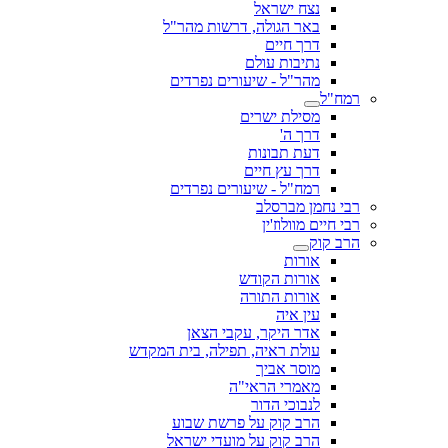
נצח ישראל
באר הגולה, דרשות מהר"ל
דרך חיים
נתיבות עולם
מהר"ל - שיעורים נפרדים
רמח"ל
מסילת ישרים
דרך ה'
דעת תבונות
דרך עץ חיים
רמח"ל - שיעורים נפרדים
רבי נחמן מברסלב
רבי חיים מוולוז'ין
הרב קוק
אורות
אורות הקודש
אורות התורה
עין איה
אדר היקר, עקבי הצאן
עולת ראיה, תפילה, בית המקדש
מוסר אביך
מאמרי הראי"ה
לנבוכי הדור
הרב קוק על פרשת שבוע
הרב קוק על מועדי ישראל