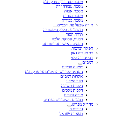
מסכת סנהדרין - פרק חלק
מסכת עבודה זרה
מסכת אבות
מסכת מנחות
מסכת בכורות
תורה שבעל פה, חכמים
תושב"ע - כללי, היסטוריה
תורת הסוד
רבנות, פסיקת הלכה
חכמים - אישיותם ותורתם
תפילה וברכות
רב סעדיה גאון
רבי יהודה הלוי
רמב"ם
שמונה פרקים
הקדמה לפירוש הרמב"ם על פרק חלק
איגרות רמב"ם
ספר המדע
הלכות תשובה
הלכות מלכים
מורה נבוכים
רמב"ם - שיעורים נפרדים
מהר"ל מפראג
גבורות ה'
תפארת ישראל