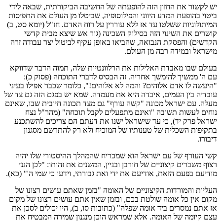
יש לקשור את החזון הזה להופעתה של החשיבה הביקורתית, שבאה לידי
ביטוי בהופעת המדע היווני והפילוסופיה, שביטלו מן העולם את התפיסות
המיתולוגיות ששלטו עד אז ללא עוררין על רוח האדם. חז"ל (יומא סט, ב)
קושרים את השינוי הזה בסילוק השכינה (גור אש שיצא מבית קדשי
הקדשים) והפסקת הנבואה, שהביאו באופן עקיף לביטול יצר עבודה זרה
מישראל ובמידה רבה מן העולם.
בעולם שבו מאבדת האלילות את הרלוונטיות שלה, תמוה הדבר שדווקא
עם ה' ממשיך להימשך אחריה. זה הבסיס לדברי התוכחה (פסוק כ):
"היעשה לו אדם אלוהים? והמה לא אלוהים!", כלומר שכבר אפילו בעיני
עובדיה בין העמים, איבדה היא את מעמדה. שמא יש בפגם הזה גם צד של
מעלה. עם ישראל מכונה "קשה עורף" גם מצד תכונה חיובית שבו, שאינם
נוחים לעשות תשובה "ואינם מתפעלים לקבל תוכחה" (מהר"ל נצח
ישראל פרק יד), כי עד שישראל ישנו את דעתם הם צריכים להשתכנע
בתקיפות השכלית של טענותיו של המוכיח ולא רק להתרשם מסגנון
דיבורו.
קשי העורף של עם ישראל הוא שמכריח שהמהלך ההיסטורי שלו יהיה
רצוף משברים קיצוניים של חורבן ובניין, המשנים את זהותו: "לכן הנני
מודיעם בפעם הזאת, אודיעם את ידי ואת גבורתי, וידעו כי שמי ה'" (כא).
העליות והמורדות הקיצוניים של האומה "בזמן שאתם עושים רצונו של
מקום אין כל אומה שולטת בכם, ובזמן שאין אתם עושים רצונו של מקום
אז אתם נמסרים ביד אומה שפלה" (כתובות סו, ב), היו יכולים לסכן את
עצם קיומה של האומה. אלא שמראש הוכן מנגנון שמירה המבטיח את