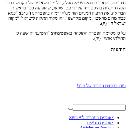
נצחיותה, והוא בית המקדש של מעלה, כלומר השאיפה של הקדוש ברוך
הוא להתגלות בהיסטוריה על ידי עם ישראל, שהופיעה כבר בראשית
הבריאה. את הרעיון המנחם הזה מגלה ירמיה בהפטרתנו (יז, יב): "כסא
כבוד מרום מראשון, מקום מקדשנו". זהו מקור התקוה לישראל: "מקוה
ישראל ה'" (יג).
על כן מסיימת הפטרת התוכחה באופטימיות: "הושיעני ואושעה כי
תהילתי אתה" (יד).
הודעות
עזרו בהפצת התורה של הרב!
מאמרים בעברית לפי נושא
מאמרים חדשים
Articles en français