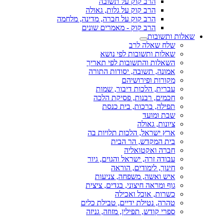
הרב קוק על תשובה
הרב קוק על גלות, גאולה
הרב קוק על חברה, מדינה, מלחמה
הרב קוק - מאמרים שונים
שאלות ותשובות
שלח שאלה לרב
שאלות ותשובות לפי נושא
השאלות והתשובות לפי תאריך
אמונה, תשובה, יסודות התורה
מקורות ופירושיהם
עברית, הלכות דיבור, שמות
חכמים, רבנות, פסיקת הלכה
תפילה, ברכות, בית כנסת
שבת ומועד
ציונות, גאולה
ארץ ישראל, הלכות תלויות בה
בית המקדש, הר הבית
חברה ואקטואליה
עבודה זרה, ישראל והגוים, גיור
חינוך, לימודים, הוראה
איש ואשה, משפחה, צניעות
גוף ומראה חיצוני, בגדים, ציצית
כשרות, אוכל ואכילה
טהרה, נטילת ידיים, טבילת כלים
ספרי קודש, תפילין, מזוזה, גניזה