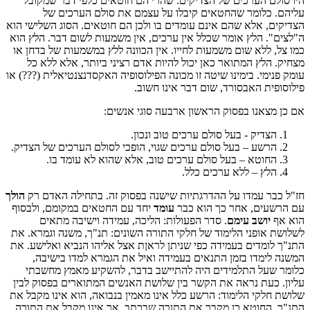
היו סולם הערכים של הצדיקים. שהרי הם חוטאים כלפי דבר שמקובל
עליהם. כלומר שהחטאים קיבלו על עצמם את סולם הערכים של
הצדיקים, אלא שהם אינם עומדים בו ולכן הם חוטאים. הסוג השלישי הוא
ה"לצים". הלץ אומר שכלל אין ערכים, אין משמעות לשום דבר. הלץ הוא
כמו צל, ללא שום משמעות לחייו. אין הכוונה ללץ במשמעות של בדחן או
מצחיק. הלץ המתואר כאן יכול להיות אדם רציני ביותר, אלא ללא כל
עומק פנימי. בימינו שיטה זו מכונה הפילוסופיה האקסדנצנטיאלית (???) או
פילוסופית האבסורד, שום דבר אינו חשוב.
אם כן מצאנו בפסוק הראשון ארבעה סוגי אנשים:
הצדיק - בעל סולם ערכים טוב ונכון.
הרשע – בעל סולם ערכים שגוי, הופכי לסולם הערכים של הצדיק.
החוטא – בעל סולם ערכים טוב, אלא שהוא לא עומד בו.
הלץ – ללא ערכים כלל.
חז"ל כבר עמדו על ההדרגתיות שישנה בפסוק זה. בתחילה האדם רק
הולך
עם הרשעים, אחר כך הוא כבר
עומד
יחד עם החטאים במקומם, ולבסוף
הוא אף
יושב עימם
. סדר הפעולות: הליכה, עמידה וישיבה מתאים
לשלושת אופני הלימוד של חלקי התורה השונים: תנ"ך, משנה וגמרא. את
התנ"ך לומדים בעמידה כפי שניתן לראןת אצל אליהו הנביא ואלישע. את
המשנה לימדו בזמן התנאים בעמידה ואיל את הגמרא למדו בישיבה,
כלומר שעל התלמידים היה להתיישב בדבר, להשקיע מאמץ מחשבתי
עליון. כעת נראה את הקשר בין שלושת האנשים המתוארים בפסוק לבין
שלושת חלקי הלימוד: הרשע כלל אינו מאמין בנבואה, הוא אינו מקבל את
התנ"ך. החוטא כן מקבך את התןרה שבכתב, אך אינו מקבל את התורה