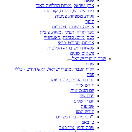
שואה
ארץ ישראל, מצוות התלויות בארץ
בית המקדש, כהנים, קורבנות
זוגיות, משפחה, צניעות
חינוך
אכילה, כשרות, צמחונות
ספר תורה, תפילין, מזוזה, ציצית
גשם, מיים, סביבה, גיאוגרפיה
אומנות, ספורט, פנאי
שאלות ותשובות - הקלטות
נושאים שונים
שבת ומועדי ישראל
שבת
הלוח העברי, מועדי ישראל, ראש חודש - כללי
פסח
ספירת העומר, ל"ג בעומר
חודש אייר
יום העצמאות
פסח שני
יום ירושלים
שבועות
חודש תמוז
י"ז בתמוז, בין המצרים
ט' באב
שבת נחמו, ט"ו באב