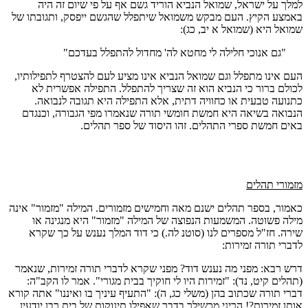
למלך על ישראל, שמואל הנביא הוריד גשם אף על פי שיום זה היה
באמצע הקיץ. העם מבקש משמואל שיתפלל שהגשם ייפסק, ותגובתו של
שמואל היא (שמואל א יב, כג):
"גם אנוכי חלילה לי מחטא לה' מחדול להתפלל בעדכם"
העם אינו מתפלל וגם שמואל הנביא אינו מציע לעם להצטרף לתפילותיו,
לכולם ברור כי הנביא הוא זה שצריך להתפלל. התפילה אפשרית לא
כתנועה טבעית או כחוויה דתית, אלא התפילה היא תגובה לנבואה.
הנבואה בשיאה היא חמשת חומשי תורה שנאמרו מפי הגבורה, וכנגדם
באים חמשת ספרי התהלים. זהו היסוד של ספר תהלים.
מזמורי תהלים
כאמור, בספר תהלים ישנם מאה וחמישים מזמורים. המילה "מזמור" אינה
מילה פשוטה. המשמעות הנפוצה של המילה "מזמור" היא מנגינה או
שירה. חז"ל מספרים לנו (סוטנ לה.) כי דוד המלך נענש על כך שקרא
לדברי תורה זמירות:
דרש רבא: מפני מה נענש דוד? מפני שקרא לדברי תורה זמירות, שנאמר
(תהלים קיט, נד): "זמירות היו לי חוקיך בבית מגורי". אמר לו הקב"ה:
דברי תורה שכתוב בהן (משלי כג, ה): "התעיף עיניך בו ואיננו" אתה קורא
אותן זמירות?! הריני מכשילך בדבר שאפילו תינוקות של בית רבן יודעין