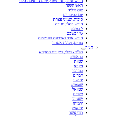
חודש אלול, חגי תשרי, ימים נוראים - כללי
ראש השנה
צום גדליה
יום הכיפורים
סוכות, שמיני עצרת
חודש כסלו, חנוכה
י' בטבת
ט"ו בשבט
חודש אדר וארבעת הפרשיות
פורים, מגילת אסתר
תנ"ך
תנ"ך - כללי, ביקורת המקרא
בראשית
שמות
ויקרא
במדבר
דברים
יהושע
שופטים
שמואל
מלכים
ישעיהו
ירמיהו
יחזקאל
תרי עשר