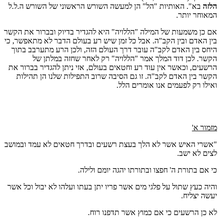
הלזה
בא". האותיות "הל" הן למעשה השורש הראשוני של השורש ה.ל.ל
המאוחר יותר.
אם כן משמעות של המילה "הללויה" היא להגדיר בדיוק ובברור את הקשר
בין האדם ובין הקב"ה. אבל כל זמן שיש רע בעולם הדבר לא מתאפשר, כי
היחס בין האדם לקב"ה עובר דרך העולם הזה, ולכן הרע מתערבב בתוך
הקשר. לכן דוד המלך אמר "הללויה" רק לאחר שחזה במלתן של
הרשעים, וכאשר אין עוד רע וחטאים בעולם, אזי ניתן להגדיר בברור את
הקשר בין האדם לקב"ה. זו גם הסיבה שרוב התפילות שלנו הן תהילות
ואילו רק לפעמים אנו אומרים הלל.
מזמור א'
"אשרי האיש אשר לא הלך בעצת רשעים ובדרך חטאים לא עמד ובמושב
לצים לא ישב.
כי אם בתורת ה' חפצו ובתורתו יהגה יומם ולילה.
והיה כעץ שתול על פלגי מים אשר פריו יתן בעתו ועלהו לא יבול וכל אשר
יעשה יצליח.
לא כן הרשעים כי אם כמוץ אשר תדפנו רוח.