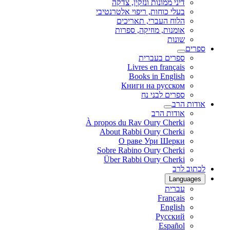
דיני ממונות ונזקין, צדקה
בעלי כוחות, ריפוי אלטרנטיבי
הלוח העברי, תאריכים
אומנות, מוזיקה, ספרות
שונות
ספרים
ספרים בעברית
Livres en français
Books in English
Книги на русском
ספרים לבני נח
אודות הרב
אודות הרב
À propos du Rav Oury Cherki
About Rabbi Oury Cherki
О раве Ури Шерки
Sobre Rabino Oury Cherki
Über Rabbi Oury Cherki
לכתוב לרב
Languages
עברית
Français
English
Русский
Español