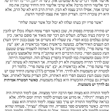
אליעזר אומר דברים שלא שמעתם אוזן. כיצד זה יתכן, הרי כל תורתו של
רבי אליעזר היתה מרבו? אלא שרבי אליעזר היה היחיד שהבין את מה
שרבו אמר, אפילו הרב עצמו לא הבין. תורת הרב היא לא של הרב, אלא
היא רק עוברת דרכו. הצדיק הופך את עצמו למקור הדעת.
"אשר פריו יתן בעתו ועלהו לא יבול וכל אשר יעשה יצליח"
יש סתירה פנימית בפסוק זה, שכן כאשר הפרי צומח העלה נובל! יש להבין
כי קיימת בעיה בעלים. העלים הם דבר יפה מאוד אך סופם טראגי, כיון
שהם נעלמים בבוא הפרי. עץ שעליו לא נושרים אך פעם (כגון ירוקי העד)
הם העצים האידיאלים. במעשה בראשית נאמר (בראשית א, יא): "עץ
פרי עושה פרי", כלומר שהקב"ה ציוה על האדמה להצמיח עצים שטעם
העץ כטעם הפרי. כוונת הדברים היא שהקב"ה ציווה שלאמצעי (העץ)
יהיה טעם ומשמעות כמו למטרה (הפרי) בעולם הזה. המחשבה הייתה
שגם לדרך תהייה משמעות ולא רק למטרה. אך האדמה לא עשתה "עץ
פרי עושה פרי", אלא: (בראשית א, יב): "עץ עושה פרי". כלומר רק
למטרה יש משמעות ולא לדרך. חז"ל אומרים (???) שהעץ היחיד שבו יש
מעין טעם העץ כטעם הפרי הוא האתרוג, ולכן הצדיק נמשל לאתרוג. אצל
הצדיק גם עבודת ההכשרה היא בעלת משמעות.
כאשר המטרה אמיתית
גם לדרך יש משמעות
.
לימוד התורה הוא מצווה ואף הרבה יותר ממצווה. אם לימוד התורה היה
רק מצווה "רגילה", אז מדוע אנו מצווים ללמוד תורה יומם ולילה. אלא
כנראה שללימוד התורה יש ערך בפני עצמו. לימוד התורה הוא עצם
החיים. כאשר מחפשים ספר בספריה, זוהי פעולה "עצית", פעוחה שהיא
אמצעי ללימוד ולא המטרה עצמה. אבל גם פעולה זו נכללת בלימוד תורה.