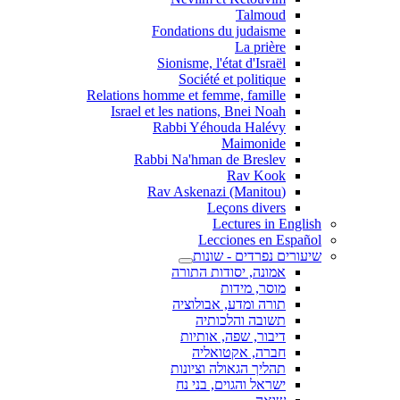
Talmoud
Fondations du judaisme
La prière
Sionisme, l'état d'Israël
Société et politique
Relations homme et femme, famille
Israel et les nations, Bnei Noah
Rabbi Yéhouda Halévy
Maimonide
Rabbi Na'hman de Breslev
Rav Kook
(Rav Askenazi (Manitou
Leçons divers
Lectures in English
Lecciones en Español
שיעורים נפרדים - שונות
אמונה, יסודות התורה
מוסר, מידות
תורה ומדע, אבולוציה
תשובה והלכותיה
דיבור, שפה, אותיות
חברה, אקטואליה
תהליך הגאולה וציונות
ישראל והגוים, בני נח