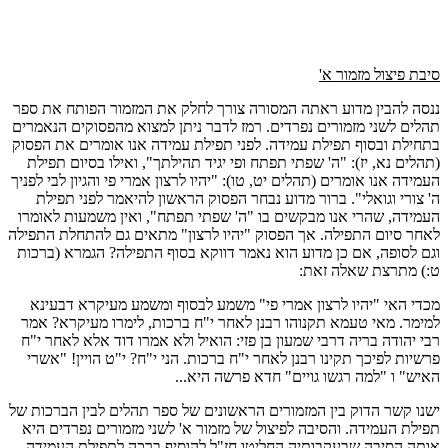
סיבת פיצול מזמור א'
ננסה להבין מדוע ראתה המסורה צורך לחלק את המזמור הפותח את ספר
תהלים לשני מזמורים נפרדים. רמז לדבר ניתן למצוא מהפסוקים הנאמרים
בתחילת ובסוף תפילת עמידה. לפני תפילת עמידה אנו אומרים את הפסוק
(תהלים נא, יז): "ה' שפתי תפתח ופי יגיד תהילתך", ואילו בסיום תפילת
העמידה אנו אומרים (תהלים יט, טו): "יהיו לרצון אמרי פי והגיון לבי לפניך
ה' צורי וגואלי". ברור מדוע נבחר הפסוק הראשון להיאמר לפני תפילת
העמידה, שהרי אנו מבקשים בו "ה' שפתי תפתח", ואין משמעות לאומרו
לאחר סיום התפילה. אך הפסוק "יהיו לרצון" מתאים גם להתחלת התפילה
וגם לסופה, אם כן מדוע הוא נאמר דווקא בסוף התפילה? הגמרא (ברכות
ט:) מתרצת שאלה זאת:
מכדי האי "יהיו לרצון אמרי פי" משמע לבסוף ומשמע מעיקרא דבעינא
למימר. מאי טעמא תקנוהו רבנן לאחר י"ח ברכות, לימרו מעיקרא? אמר
רבי יהודה בריה דרבי שמעון בן פזי: הואיל ולא אמרו דוד אלא לאחר י"ח
פרשיות לפיכך תקינו רבנן לאחר י"ח ברכות. הני י"ח? י"ט הויין! "אשרי
האיש" ו "למה רגשו גויים" חדא פרשה היא...
ישנו קשר הדוק בין המזמורים הראשונים של ספר תהלים לבין הברכות של
תפילת העמידה. והסיבה לפיצול של מזמור א' לשני מזמורים נפרדים היא
אותה הסיבה שבעקבותיה החליטו חז"ל להוסיף ברכה לתפילת העמידה,