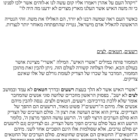
"ויקהל העם על אהרן ויאמרו אליו קום עשה לנו א-לוהים אשר ילכו לפנינו
כי זה משה האיש אשר העלנו מארץ מצרים לא ידענו מה היה לו"
כאשר העם ראה שמשה רבנו לא יורד, הם האלילו את משה. זוהי הנטייה
הראשונה להאליל אדם מישראל, נטייה שהתפתחה מאוחר יותר לנצרות.
רשעים, חטאים, לצים
המזמור פותח במילים "אשרי האיש". המילה "אשרי" מציינת אושר
בעולם הבא, ואילו הצלחה קשורה לעולם הזה. ניתן להבין זאת מתוכן
המזמור, המדבר על שכרו של הצדיק לעומת גורלם של אלו שאינם
צדיקים.
"אשרי האיש אשר לא הלך בעצת
רשעים
ובדרך
חטאים
לא עמד ובמושב
לצים
לא ישב". בפסוק הראשון מוזכרים שלושה סוגי אנשים שהמחבר
אומר שלא ללכת בדרכיהם: רשעים, חטאים ולצים. ננסה להבין מיהם
אנשים אלו. מיהם ה"רשעים"? פשוט מאוד, הרשעים הם ההפך של
הצדיקים. צדיק הוא אדם העושה את רצון ה'. סולם הערכים של הצדיק
הוא סולם הערכים הרצוי לפני ה'. הרשע עושה ההפך מרצון ה', כלומר
הרשע הוא בעל סולם ערכים הפוך משל הצדיק. גם לצדיקים ןגם לרשעים
יש סולם ערכים, אלא שסולמות אלו הינם הופכיים אחד לשני. מיהם
ה"חטאים"? החטאים הם אנשים שחוטאים. סולם הערכים של החטאים