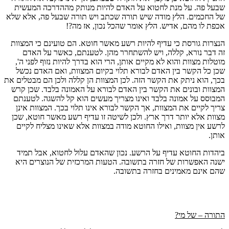
שבעל פה. על מנת לחטוא על האדם להיות מנותק מההדרכה המעשית
של החכמים. הלץ מודה שיש תורה שכתב ויש תורה שבעל פה, אלא שלא
אכפת לו מהם, אדיש. הלץ אומר שהכל נכון, אז מה?!
הנצרות גורסת כי עדיף להיות רשע מאשר חוטא. הם טועינם כי המצוות
זה דבר נורא, קללה, ויש להשתחרר מהן. לטענתם, כאשר על האדם
מוטלות מצוות והוא לא מקיים אותן, הרי הוא בדרך להיות נזוף לפני ה',
שכן כל הקשר בין האדם לבורא תלוי בקיום המצוות, ואם האדם נכשל
בכך, הוא ניתק את הקשר הזה. לכן המצוות הן קללה ולכן הם מבטלים את
המצוות ובונים את הקשר בין האדם לבורא על האמונה בלבד. שכן קרש
המבוסס על אמונה בלבד ואינו מצריך מעשים הוא קל להשגה. לטענתם
צריך לקיים את המצוות, אך הקשר לבורא אינו תלוי בכך. המצוות אינן
מצוות אלא יותר דרך ארץ. ולכן לשיטה זו עדיף רשע מאשר חוטא, שכן
לרשע אין מצוות, ואילו החוטא מודה במצוות אלא שאינו מצליח לקיים
אותן.
ביהדות החוטא עדיף על הרשע. נכון שהאדם עלול לחטוא, אבל תמיד
ישנה האפשרות של חזרה בתשובה. הטעות המרכזית של הנוצרים היא
שהם אינם מאמינים בחזרה בתשובה.
התורה – של מי?