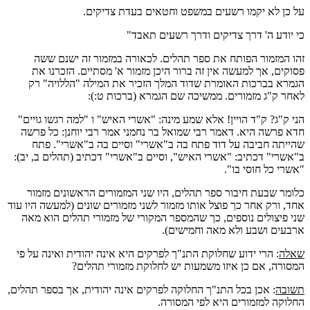
על כן לא יקמו רשעים במשפט וחטאים בעדת צדיקים.
כי יודע ה' דרך צדיקים ודרך רשעים תאבד"
זהו המזמור הפותח את ספר תהלים. לכאורה במזמור זה ישנם ששה
פסוקים, אך למעשה אין זה ברור היכן מזמור א' מסתיים. הזכרנו את
הגמרא בברכות האומרת שדוד המלך הזכיר את המילה "הללויה" רק
לאחר ק"ג מזמורים. ממשיכה שם הגמרא (ברכות ט:):
הני ק"ג? ק"ד הויין! אלא שמע מינה: "אשרי האיש" ו "למה רגשו גויים"
חדא פרשה היא. דאמר רבי שמואל בר נחמני אמר רבי יוחנן: כל פרשה
שהייתה חביבה על דוד פתח בה ב"אשרי" וסיים בה ב"אשרי". פתח
ב"אשרי" דכתיב: "אשרי האיש", וסיים ב"אשרי" דכתיב (תהלים ב, יב):
"אשרי כל חוסי בו".
כלומר שבעת חיבור ספר תהלים, היו שני המזמורים הראשונים מזמור
אחד, ורק אחר כך פוצל אותו מזמור לשני מזמורים שונים (למעשה היו עוד
שני פיצולים נוספים, כך שהמספר המקורי של מזמורי תהלים הוא מאה
ארבעים ושבע ולא מאה וחמישים).
שאלה
: הרי ידוע שחלוקת התנ"ך לפרקים היא אינה יהודית ואינה על פי
המסורה, אם כן איזו משמעות יש לחלוקת מזמורי תהלים?
תשובה
: אכן בכל התנ"ך החלוקה לפרקים אינה יהודית, אך בספר תהלים,
החלוקה למזמורים היא לפי המסורה.