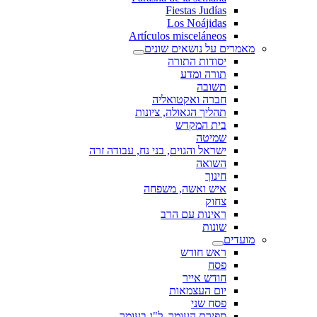
Fiestas Judías
Los Noájidas
Artículos misceláneos
מאמרים על נושאים שונים
יסודות התורה
תורה ומדע
תשובה
חברה ואקטואליה
תהליך הגאולה, ציונות
בית המקדש
שמיטה
ישראל והגוים, בני נח, עבודה זרה
השואה
חינוך
איש ואשה, משפחה
צחוק
ראינות עם הרב
שונות
מועדים
ראש חודש
פסח
חודש אייר
יום העצמאות
פסח שני
ספירת העומר, ל"ג בעומר