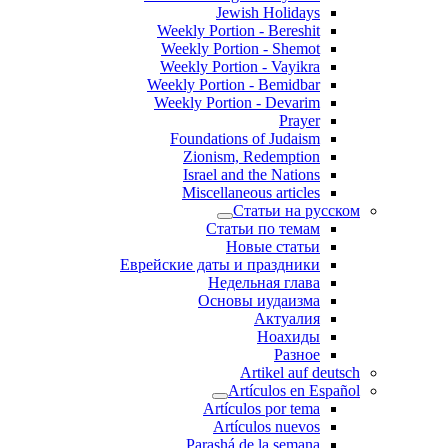
Jewish Holidays
Weekly Portion - Bereshit
Weekly Portion - Shemot
Weekly Portion - Vayikra
Weekly Portion - Bemidbar
Weekly Portion - Devarim
Prayer
Foundations of Judaism
Zionism, Redemption
Israel and the Nations
Miscellaneous articles
Статьи на русском
Статьи по темам
Новые статьи
Еврейские даты и праздники
Недельная глава
Основы иудаизма
Актуалия
Ноахиды
Разное
Artikel auf deutsch
Artículos en Español
Artículos por tema
Artículos nuevos
Parashá de la semana