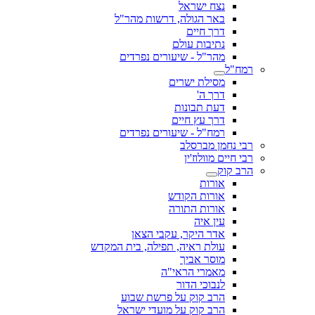
נצח ישראל
באר הגולה, דרשות מהר"ל
דרך חיים
נתיבות עולם
מהר"ל - שיעורים נפרדים
רמח"ל
מסילת ישרים
דרך ה'
דעת תבונות
דרך עץ חיים
רמח"ל - שיעורים נפרדים
רבי נחמן מברסלב
רבי חיים מוולוז'ין
הרב קוק
אורות
אורות הקודש
אורות התורה
עין איה
אדר היקר, עקבי הצאן
עולת ראיה, תפילה, בית המקדש
מוסר אביך
מאמרי הראי"ה
לנבוכי הדור
הרב קוק על פרשת שבוע
הרב קוק על מועדי ישראל