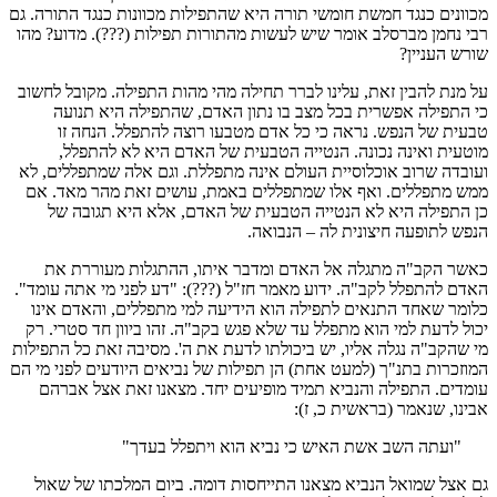
מכוונים כנגד חמשת חומשי תורה היא שהתפילות מכוונות כנגד התורה. גם
רבי נחמן מברסלב אומר שיש לעשות מהתורות תפילות (???). מדוע? מהו
שורש העניין?
על מנת להבין זאת, עלינו לברר תחילה מהי מהות התפילה. מקובל לחשוב
כי התפילה אפשרית בכל מצב בו נתון האדם, שהתפילה היא תנועה
טבעית של הנפש. נראה כי כל אדם מטבעו רוצה להתפלל. הנחה זו
מוטעית ואינה נכונה. הנטייה הטבעית של האדם היא לא להתפלל,
ועובדה שרוב אוכלוסיית העולם אינה מתפללת. וגם אלה שמתפללים, לא
ממש מתפללים. ואף אלו שמתפללים באמת, עושים זאת מהר מאד. אם
כן התפילה היא לא הנטייה הטבעית של האדם, אלא היא תגובה של
הנפש לתופעה חיצונית לה – הנבואה.
כאשר הקב"ה מתגלה אל האדם ומדבר איתו, ההתגלות מעוררת את
האדם להתפלל לקב"ה. ידוע מאמר חז"ל (???): "דע לפני מי אתה עומד".
כלומר שאחד התנאים לתפילה הוא הידיעה למי מתפללים, והאדם אינו
יכול לדעת למי הוא מתפלל עד שלא פגש בקב"ה. זהו ביוון חד סטרי. רק
מי שהקב"ה נגלה אליו, יש ביכולתו לדעת את ה'. מסיבה זאת כל התפילות
המוזכרות בתנ"ך (למעט אחת) הן תפילות של נביאים היודעים לפני מי הם
עומדים. התפילה והנביא תמיד מופיעים יחד. מצאנו זאת אצל אברהם
אבינו, שנאמר (בראשית כ, ז):
"ועתה השב אשת האיש כי נביא הוא ויתפלל בעדך"
גם אצל שמואל הנביא מצאנו התייחסות דומה. ביום המלכתו של שאול