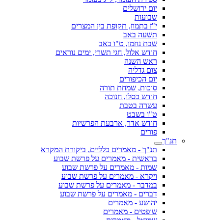
יום ירושלים
שבועות
י"ז בתמוז, תקופת בין המצרים
תשעה באב
שבת נחמו, ט"ו באב
חודש אלול, חגי תשרי, ימים נוראים
ראש השנה
צום גדליה
יום הכיפורים
סוכות, שמחת תורה
חודש כסלו, חנוכה
עשרה בטבת
ט"ו בשבט
חודש אדר, ארבעת הפרשיות
פורים
תנ"ך
תנ"ך - מאמרים כלליים, ביקורת המקרא
בראשית - מאמרים על פרשת שבוע
שמות - מאמרים על פרשת שבוע
ויקרא - מאמרים על פרשת שבוע
במדבר - מאמרים על פרשת שבוע
דברים - מאמרים על פרשת שבוע
יהושע - מאמרים
שופטים - מאמרים