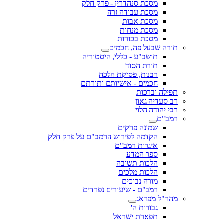
מסכת סנהדרין - פרק חלק
מסכת עבודה זרה
מסכת אבות
מסכת מנחות
מסכת בכורות
תורה שבעל פה, חכמים
תושב"ע - כללי, היסטוריה
תורת הסוד
רבנות, פסיקת הלכה
חכמים - אישיותם ותורתם
תפילה וברכות
רב סעדיה גאון
רבי יהודה הלוי
רמב"ם
שמונה פרקים
הקדמה לפירוש הרמב"ם על פרק חלק
איגרות רמב"ם
ספר המדע
הלכות תשובה
הלכות מלכים
מורה נבוכים
רמב"ם - שיעורים נפרדים
מהר"ל מפראג
גבורות ה'
תפארת ישראל