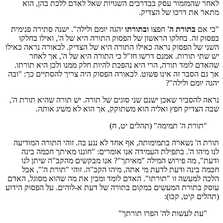
לאחר שהמזמור עסק בבדרכים השגויות שאל לאדם ללכת בהן, הוא
מתאר את דרכו של הצדיק.
"כי אם
בתורת ה'
חפצו
ובתורתו
יהגה יומם ולילה". ישנה סתירה פנימית
בפסוק זה. בחלקו הראשון של הפסוק התורה היא של ה', ואילו בחלקו
השני של הפסוק נראה כאילו התורה היא של הצדיק. לכאורה נראה כאילו
יש שתי תורות. אמנם דרשו חז"ל כי התורה היא של ה', אך לאחר
שהאדם לומד תורה, הרי היא נהפכת להיות חלק ממנו ולכן היא תורתו.
אך גם הסבר זה אינו פשוט. לכאורה הפסוק היה צריך להסתיים כך: "ובה
יהגה יומם ולילה"?
נראה להסביר שאכן ישנם שני סוגים של תורה. יש תורה שהיא תורת ה',
שבה הצדיק חפץ ואליה הוא משתוקק, אך הוא לא משיג אותה.
"תורת ה' תמימה" (תהלים יט, ח)
תורת ה' נשארה בתמימותה, אף אחד לא נגע בה. זוהי התורה המודיעה
לנו מיהו ה'. בתפילת העמידה אנו אומרים: "חוננו מאיתך חכמה בינה
ודעת", מה פירוש המילה "מאיתך"? אנו מבקשים מהקב"ה שיתן לנו
חכמה בינה ודעת לדעת מי אתה, מיהו הקב"ה. זוהי "תורת ה'", אבל
הלכה למעשה זו "תורתו". האדם לומד ומבין את מה שהוא מסוגל, האדם
עוסק בתורת המעשים במקום בתורה של דעת א-לוהים. על הפסוק הידוע
(תהלים קיט, קכו):
"עת לעשות לה' הפרו תורתך"