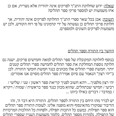
שאלה
: ידוע שחלוקת התנ"ך לפרקים אינה יהודית אלא נוצרית, אם כן
איזו משמעות יש למספר פרקי ספר תהלים?
תשובה
: אכן בכל שאר ספרי התנ"ך החלוקה לפרקים אינה יהודית, אך
חלוקת פרקי תהלים כן נעשתה על ידי קדמונינו על פי רוח הקודש, ולכן יש
משמעות לפרקים השונים ולמספרם.
הקשר בין התורה וספר תהלים
בנוסף לחלוקה המקובלת של ספר תהלים למאה וחמישים פרקים, ישנה גם
חלוקה נוספת המחלקת את ספר תהלים לחמישה ספרי תהלים קטנים
יותר. חמשת ספרי תהלים אלו מכוונים כנגד חמשת חומשי התורה. לכן
ב"יהי רצון" הנאמר עם סיום אמירת ספר תהלים מסוים אנו אומרים:
יהי רצון מלפניך... ויהא חשוב לפניך קריאת ספר ראשון / שני / שלישי /
רביעי / חמישי שבתהלים, שהוא מכוון כנגד ספר בראשית / שמות / ויקרא
/ במדבר / דברים כאילו כיוונו ...
יש לברר מהו היחס בין התורה לספר תהלים. התורה היא דבר ה', זהו
הדיבור שמקורו מהאינסוף והוא מופנה אלינו. לעומת התורה ספר תהלים
הוא ספר תפילות. כמעט כל התכות תפילה, ולפחות כל ההלכות המרכזיות
של התפילה, נלמדות מספר תהלים. כלומר משמעות העניין שספרי תהלים