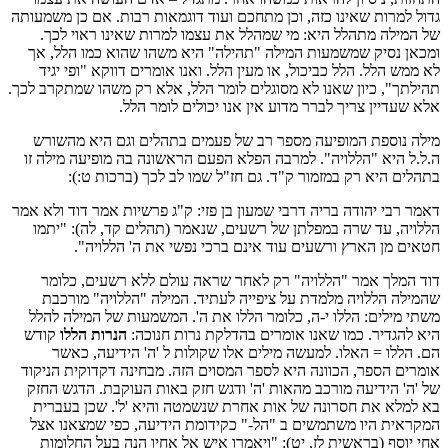
גדול למרות שאינו כזה, וכן מתחכם ועוד דוגמאות רבות. אם כן משמעותה
של המילה מתהלל היא: מי שמהלל את עצמו למרות שאינו ראוי לכך.
ומכאן נסיק שמשמעות המילה "תהילה" היא משהו שהוא כמו הלל, אך
לא ממש הלל. הלל כביכול, או מעין הלל. ואנו אומרים דווקא "ופי יגיד
תהילתך", כיון שאנו לא מסוגלים לומר הלל, אלא רק משהו שמתקרב לכך.
אלא שעדיין צריך לברר מדוע אין אנו יכולים לומר הלל.
מילה נוספת המופיעה מספר רב של פעמים בתהלים וגם היא מהשורש
ה.ל.ל היא "הללויה". למרבה הפלא הפעם הראשונה בה מופיעה מילה זו
בתהלים היא רק במזמור ק"ד. גם חז"ל שמו לב לכך (ברכות ט:):
דאמר רבי יהודה בריה דרבי שמעון בן פזי: ק"ג פרשיות אמר דוד ולא אמר
הללויה, עד שרה במפלתן של רשעים, שנאמר (תהלים קד, לה): "יתמו
חטאים מן הארץ ורשעים עוד אינם ברכי נפשי את ה' הללויה".
דוד המלך אמר "הללויה" רק לאחר שראה עולם ללא רשעים, כלומר
שהמילה הללויה מלמדת על ציפייה לעתיד. המילה "הללויה" מורכבת
משתי מילים: הללו י-ה, כלומר הללו את ה'. המשמעות של המילה להלל
היא להגדיר. כמו שאנו אומרים בהדלקת נרות חנוכה:
הנרות הללו
קודש
הם. הללו = האלו. למעשה מילים אלו שקולות ל 'ה' הידיעה, כאשר
אומרים הספר, הכוונה היא לספר המסוים הזה. מבחינה דקדוקית הניקוד
של 'ה' הידיעה מורכב מהאות 'ה' ודגש חזק באות העוקבת. הדגש החזק
בא למלא את חסרונה של אות אחרת שנשמטה והיא 'ל'. שכן בעברית
המקראית היו משתמשים ב "הל-" כקידומת הידיעה, כפי שמצאנו אצל
אחי יוסף (בראשית לז, יט): "ויאמרו איש אל אחיו הנה בעל החלומות