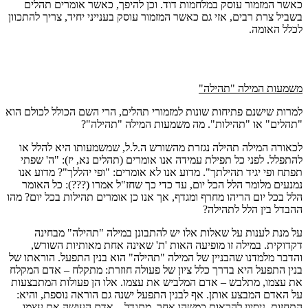
כאשר המזמור עוסק במלחמות דוד. וכן להיפך, כאשר אומרים תהלים
בשביל צרת רבים, אזי גם כאשר המזמור עוסק בענייני יחיד, צריך להתכוון
לכלל האומה.
משמעות המילה "תהילה"
למרות שישנם פתיחות שונות למזמורי תהלים, הרי השם הכולל לכולם הוא
"תהלים" או "תהילות". מה משמעות המילה "תהילה"?
לכאורה המילה תהילה נגזרת מהשורש ה.ל.ל, שמשמעותו היא להלל או
להתפלל. לפני כל תפילת עמידה אנו אומרים (תהלים נא, יז): "ה' שפתי
תפתח ופי יגיד תהילתך". מדוע אנו לא אומרים: "ופי יהללך"? מדוע אנו
נמנעים מלומר הלל הכל יום, עד כדי כך שחז"ל אמרו (???): כל האומר
הלל בכל יום הריהו מחרף ומגדף, אך אנו כן אומרים תהילות בכל יום? מהו
ההבדל בין הלל לתהילה?
על מנת לענות על שאלות אלו יש להתבונן במילה "תהילה" מבחינה
דקדוקית. במילה זו מופיעה האות 'ת' שאינה אחת מאותיות השורש,
והדבר מלמדנו שהבניין של המילה "תהילה" הוא בנין התפעל. הוראתו של
בנין התפעל היא בדרך כלל ציון של פעולה חוזרת: מתקלח – אדם המקלח
את עצמו, מתלבש – אדם המלביש את עצמו. אלו הן פעולות המתבצעות
על האדם המבצע אותן. אף לבנין התפעל ישנה גם הוראה נוספת, והיא:
התחזות, ניסיון להראות כמשהו אחר. מתגדל – אדם העושה את עצמו