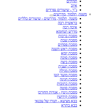
תהילים
איוב
נ"ך - שיעורים נפרדים
משנה, תלמוד, מדרשים
משנה, תלמוד, מדרשים - שיעורים כלליים
בראשית רבה
איכה רבה
מדרש תנחומא
מסכת ברכות
מסכת שבת
מסכת פסחים
מסכת ראש השנה
מסכת יומא
מסכת סוכה
מסכת ביצה
מסכת תענית
מסכת מגילה
מסכת מועד קטן
מסכת חגיגה
מסכת כתובות
מסכת סוטה
מסכת גיטין - אגדות החורבן
מסכת קידושין
בבא מציעא - תנורו של עכנאי
בבא בתרא