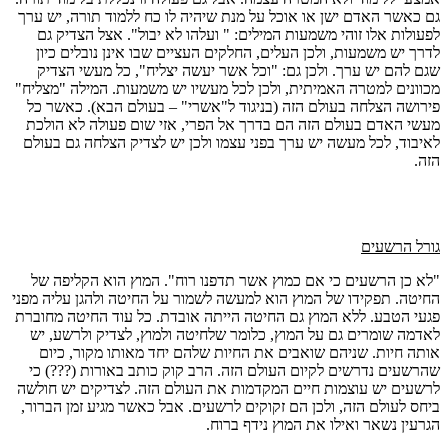
גם כאשר האדם ישן או אוכל על מנת שיהיה לו כח ללמוד תורה, יש ערך
לפעולות אלו זוהי משמעות המילים: " ועלהו לא יבול". אצל הצדיק גם
לדרך יש משמעות, ולכן העלים, החלקים העציים שבו אינן נובלים כיון
שגם להם יש ערך. ולכן גם: "וכל אשר יעשה יצליח", כל מעשי הצדיק
מכוונים למטרה האמיתית, ולכן לכל מעשיו יש משמעות. המילה "מצליח"
פירושה הצלחה בעולם הזה (בניגוד ל"אשרי" – בעולם הבא). כאשר כל
מעשי האדם בעולם הזה הם בדרך אל הפרי, אזי שום פעולה לא הולכת
לאיבוד, לכל מעשה יש ערך בפני עצמו ולכן יש לצדיק הצלחה גם בעולם
הזה.
גורל הרשעים
"לא כן הרשעים כי אם כמוץ אשר תדפנו רוח". המוץ הוא הקליפה של
החיטה. תפקידו של המוץ הוא למעשה לשמור על החיטה ולהגן עליה מפני
פגעי הטבע. ללא המוץ גם החיטה הייתה אובדת. כל עוד החיטה מחוברת
לאדמה שומרים גם על המוץ, כלומר שלחיטה ולמוץ, לצדיק ולרשע, יש
אותה חיות. שניהם שואבים את החיות שלהם יחד מאותו מקור, כיום
שהרשעים נדרשים לקיום העולם הזה. הרב קוק כותב באורות (???) כי
לרשעים יש עוצמות חיים המקדמות את העולם הזה. לצדיקים יש חולשה
ביחס לעולם הזה, ולכן הם זקוקים לרשעים. אבל כאשר מגיע זמן הברור,
הגרעין נשאר ואילו את המוץ נידף ברוח.