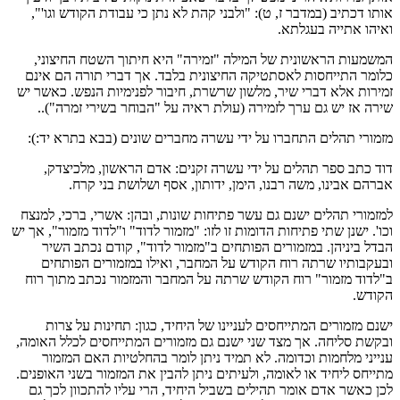
אותו דכתיב (במדבר ז, ט): "ולבני קהת לא נתן כי עבודת הקודש וגו'",
ואיהו אתייה בעגלתא.
המשמעות הראשונית של המילה "זמירה" היא חיתוך השטח החיצוני,
כלומר התייחסות לאסתטיקה החיצונית בלבד. אך דברי תורה הם אינם
זמירות אלא דברי שיר, מלשון שרשרת, חיבור לפנימיות הנפש. כאשר יש
שירה אז יש גם ערך לזמירה (עולת ראיה על "הבוחר בשירי זמרה")..
מזמורי תהלים התחברו על ידי עשרה מחברים שונים (בבא בתרא יד:):
דוד כתב ספר תהלים על ידי עשרה זקנים: אדם הראשון, מלכיצדק,
אברהם אבינו, משה רבנו, הימן, ידותון, אסף ושלושת בני קרח.
למזמורי תהלים ישנם גם עשר פתיחות שונות, ובהן: אשרי, ברכי, למנצח
וכו'. ישנן שתי פתיחות הדומות זו לזו: "מזמור לדוד" ו"לדוד מזמור", אך יש
הבדל ביניהן. במזמורים הפותחים ב"מזמור לדוד", קודם נכתב השיר
ובעקבותיו שרתה רוח הקודש על המחבר, ואילו במזמורים הפותחים
ב"לדוד מזמור" רוח הקודש שרתה על המחבר והמזמור נכתב מתוך רוח
הקודש.
ישנם מזמורים המתייחסים לעניינו של היחיד, כגון: תחינות על צרות
ובקשת סליחה. אך מצד שני ישנם גם מזמורים המתייחסים לכלל האומה,
ענייני מלחמות וכדומה. לא תמיד ניתן לומר בהחלטיות האם המזמור
מתייחס ליחיד או לאומה, ולעיתים ניתן להבין את המזמור בשני האופנים.
לכן כאשר אדם אומר תהילים בשביל היחיד, הרי עליו להתכוון לכך גם