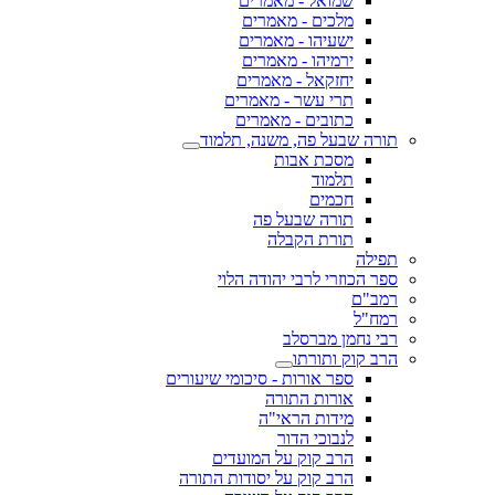
שמואל - מאמרים
מלכים - מאמרים
ישעיהו - מאמרים
ירמיהו - מאמרים
יחזקאל - מאמרים
תרי עשר - מאמרים
כתובים - מאמרים
תורה שבעל פה, משנה, תלמוד
מסכת אבות
תלמוד
חכמים
תורה שבעל פה
תורת הקבלה
תפילה
ספר הכוזרי לרבי יהודה הלוי
רמב"ם
רמח"ל
רבי נחמן מברסלב
הרב קוק ותורתו
ספר אורות - סיכומי שיעורים
אורות התורה
מידות הראי"ה
לנבוכי הדור
הרב קוק על המועדים
הרב קוק על יסודות התורה