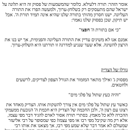
אומר הזהר: תורה דלעילא. כלומר שהמשמעות של פסוק זה היא תלונה על
ישראל שהם מתעסקים רק בשלוחן-ערוך, ולמעשה הפרו את התורה
העליונה. ישנו חסרון מהותי בתורה שלנו שהיא אינה תמיד תורת ה'. אבל
יש תיקון, שכן בפסוק שלנו נאמר:
"כי אם בתורת ה'
חפצו
"
אמנם אנו לא משיגים עדיין את התורה העליונה והפנימית, אך יש בנו את
הרצון להשיגה. אלא שעד שנגיע למדרגה זו תורתנו היא השלחן-ערוך.
גורלו של הצדיק
מפסוק ג' ואילך מתאר המזמור את הגורל הצפון לצדיקים, לרשעים
ולחטאים.
"והיה כעץ שתול על פלגי מים"
כאשר עץ שתול על פלגי מים אין צורך להשקות אותו. הצדיק מאחד את
רצונו עם רצון ה', ולכן החכמה של הצדיק היא חכמת ה' הנובעת ממעמקי
ההכרה ללא כל מאמץ. בסתרי תורה אסור לאדם להגיד דבר מפי עצמו,
אלא רק מה שקיבל מפי רבו או מפי עצמו! כפי שמסופר על רבי אליעזר
שמעולם לא אמר דבר שלא שמע מפי רבו, אך מצאנו את אותו רבי