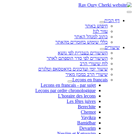
דף הבית
חיפוש באתר
עזור לנו!
כתוב למנהל האתר
כללי שימוש בחומרים מהאתר
שיעורים
השיעורים בעברית לפי נושא
השיעורים לפי סדר הוספתם לאתר
לוח שיעורי הרב
שיעור יומי ועדכונים בוואטסאפ וטלגרם
שיעורי הרב במכון מאיר
Leçons en français
Leçons en français - par sujet
Leçons par ordre chronologique
L'horaire des leçons
Les fêtes juives
Berechite
Chemot
Vayikra
Bamidbar
Devarim
Neviim et Ketouvim