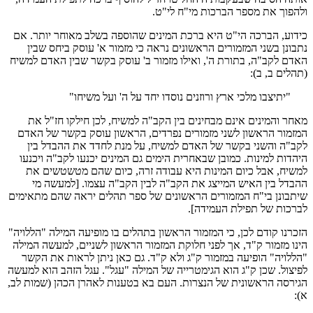
ולהפוך את מספר הברכות מי"ח לי"ט.
כידוע, הברכה הי"ט היא ברכת המינים שהוספה בשלב מאוחר יותר. אם
נתבונן בשני המזמורים הראשונים נראה כי מזמור א' עוסק ביחס שבין
האדם לקב"ה, בתורת ה', ואילו מזמור ב' עוסק בקשר שבין האדם למשיח
(תהלים ב, ב):
"יתיצבו מלכי ארץ ורוזנים נוסדו יחד על ה' ועל משיחו"
מאחר והמינים אינם מבחינים בין הקב"ה למשיח, לכן חילקו חז"ל את
המזמור הראשון לשני מזמורים נפרדים, הראשון עוסק בקשר של האדם
לקב"ה והשני בקשר של האדם למשיח, על מנת לחדד את ההבדל בין
היהדות למינות. כמובן שבאחרית הימים גם המינים יכנעו לקב"ה ויכנעו
למשיח, אבל כיום המינות היא עבודה זרה, כיום שהם מטשטשים את
ההבדל בין האיש המייצג את הקב"ה לבין הקב"ה עצמו. [למעשה מי
שיתבונן בי"ח המזמורים הראשונים של ספר תהלים יראה שהם מתאימים
לברכות של תפילת העמידה].
הזכרנו קודם לכן, כי המזמור הראשון בתהלים בו מופיעה המילה "הללויה"
הינו מזמור ק"ד, אך לפני חלוקת המזמור הראשון לשניים, למעשה המילה
"הללויה" הופיעה במזמור ק"ג ולא ק"ד. גם כאן ניתן לראות את הקשר
לפיצול. שכן ק"ג הוא הגימטרייה של המילה "עגל". עגל הזהב הוא למעשה
הגירסה הראשונית של הנצרות. העם בא בטענות לאהרן הכהן (שמות לב,
א):