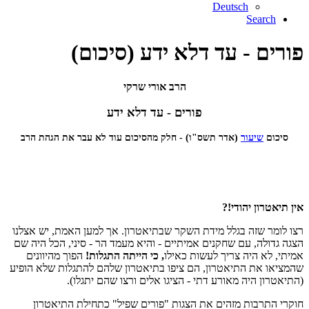
Deutsch
Search
פורים - עד דלא ידע (סיכום)
הרב אורי שרקי
פורים - עד דלא ידע
סיכום
שיעור
(אדר תשס"ו) - חלק מהסיכום עוד לא עבר את הגהת הרב
אין תיאטרון יהודי!?
רצו לומר שזה בגלל מידת השקר שבתיאטרון. אך למען האמת, יש אצלנו
הצגה גדולה, עם שחקנים אמיתיים - והיא מעמד הר - סיני, הכל היה שם
אמיתי, לא היה צריך לעשות כאילו
, כי הייתה התגלות!
הפוך מהיוונים
שהמציאו את התיאטרון, הם ציפו בתיאטרון שלהם להתגלות שלא הופיע
(התיאטרון היה מאורע דתי - הציגו אלים ורצו שהם יתגלו).
חוקרי התרבות מזהים את הצגות "פורים שפיל" כתחילת התיאטרון