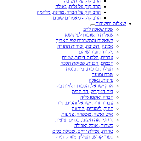
הרב קוק על תשובה
הרב קוק על גלות, גאולה
הרב קוק על חברה, מדינה, מלחמה
הרב קוק - מאמרים שונים
שאלות ותשובות
שלח שאלה לרב
שאלות ותשובות לפי נושא
השאלות והתשובות לפי תאריך
אמונה, תשובה, יסודות התורה
מקורות ופירושיהם
עברית, הלכות דיבור, שמות
חכמים, רבנות, פסיקת הלכה
תפילה, ברכות, בית כנסת
שבת ומועד
ציונות, גאולה
ארץ ישראל, הלכות תלויות בה
בית המקדש, הר הבית
חברה ואקטואליה
עבודה זרה, ישראל והגוים, גיור
חינוך, לימודים, הוראה
איש ואשה, משפחה, צניעות
גוף ומראה חיצוני, בגדים, ציצית
כשרות, אוכל ואכילה
טהרה, נטילת ידיים, טבילת כלים
ספרי קודש, תפילין, מזוזה, גניזה