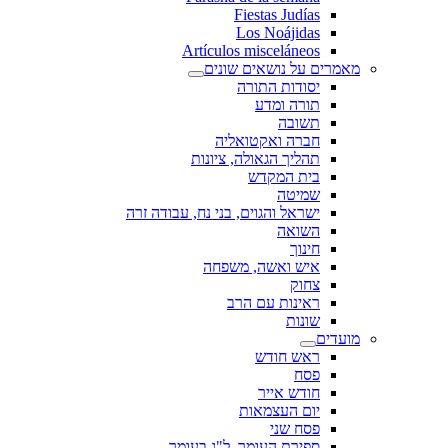
Fiestas Judías
Los Noájidas
Artículos misceláneos
מאמרים על נושאים שונים
יסודות התורה
תורה ומדע
תשובה
חברה ואקטואליה
תהליך הגאולה, ציונות
בית המקדש
שמיטה
ישראל והגוים, בני נח, עבודה זרה
השואה
חינוך
איש ואשה, משפחה
צחוק
ראינות עם הרב
שונות
מועדים
ראש חודש
פסח
חודש אייר
יום העצמאות
פסח שני
ספירת העומר, ל"ג בעומר