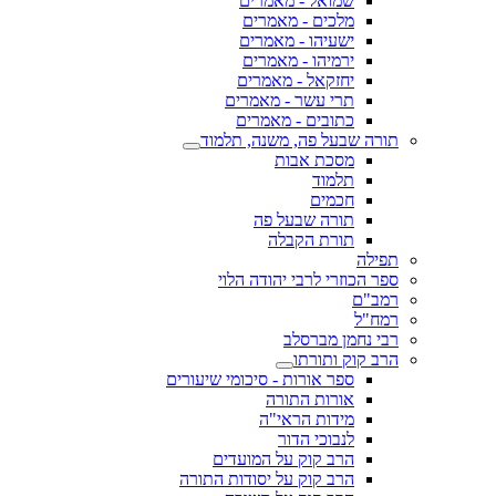
שמואל - מאמרים
מלכים - מאמרים
ישעיהו - מאמרים
ירמיהו - מאמרים
יחזקאל - מאמרים
תרי עשר - מאמרים
כתובים - מאמרים
תורה שבעל פה, משנה, תלמוד
מסכת אבות
תלמוד
חכמים
תורה שבעל פה
תורת הקבלה
תפילה
ספר הכוזרי לרבי יהודה הלוי
רמב"ם
רמח"ל
רבי נחמן מברסלב
הרב קוק ותורתו
ספר אורות - סיכומי שיעורים
אורות התורה
מידות הראי"ה
לנבוכי הדור
הרב קוק על המועדים
הרב קוק על יסודות התורה