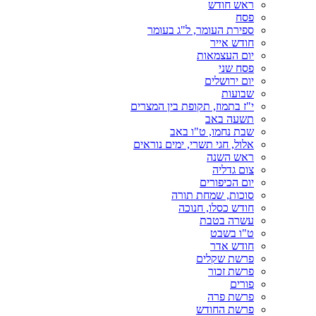
ראש חודש
פסח
ספירת העומר, ל"ג בעומר
חודש אייר
יום העצמאות
פסח שני
יום ירושלים
שבועות
י"ז בתמוז, תקופת בין המצרים
תשעה באב
שבת נחמו, ט"ו באב
אלול, חגי תשרי, ימים נוראים
ראש השנה
צום גדליה
יום הכיפורים
סוכות, שמחת תורה
חודש כסלו, חנוכה
עשרה בטבת
ט"ו בשבט
חודש אדר
פרשת שקלים
פרשת זכור
פורים
פרשת פרה
פרשת החודש