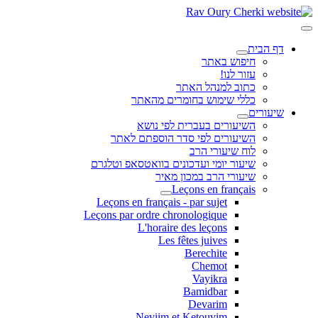
דף הבית
חיפוש באתר
עזור לנו!
כתוב למנהל האתר
כללי שימוש בחומרים מהאתר
שיעורים
השיעורים בעברית לפי נושא
השיעורים לפי סדר הוספתם לאתר
לוח שיעורי הרב
שיעור יומי ועדכונים בוואטסאפ וטלגרם
שיעורי הרב במכון מאיר
Leçons en français
Leçons en français - par sujet
Leçons par ordre chronologique
L'horaire des leçons
Les fêtes juives
Berechite
Chemot
Vayikra
Bamidbar
Devarim
Neviim et Ketouvim