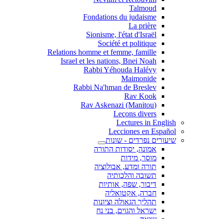
Talmoud
Fondations du judaisme
La prière
Sionisme, l'état d'Israël
Société et politique
Relations homme et femme, famille
Israel et les nations, Bnei Noah
Rabbi Yéhouda Halévy
Maimonide
Rabbi Na'hman de Breslev
Rav Kook
(Rav Askenazi (Manitou
Leçons divers
Lectures in English
Lecciones en Español
שיעורים נפרדים - שונות
אמונה, יסודות התורה
מוסר, מידות
תורה ומדע, אבולוציה
תשובה והלכותיה
דיבור, שפה, אותיות
חברה, אקטואליה
תהליך הגאולה וציונות
ישראל והגוים, בני נח