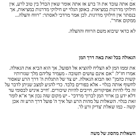
אם אתה עובד את ה' ברע אז אתה אומר שאין הבדל בין טוב לרע, אין
חילוקי מדרגות במציאות. באופן הגלוי יש חילוקי מדרגות במציאות, אך
בנסתר אין חילוקי מדרגות. לכן אמר מרדכי לאסתר: "רווח והצלה...
ממקום אחר".
לא כדאי שיבוא משם הרווח וההצלה.
הגאולה בכל זאת באה דרך המן
את זממו המן לא הצליח להוציא אל הפועל, אך הוא הביא את הגאולה.
אמרו חז"ל: "אם אינם עושים תשובה - מעמיד עליהם מלך שגזרותיו
קשות כהמן" ואז תבוא הגאולה. יש צד של התגלות ה' דרך הרע שאסור
לחשוף אותה בגלוי - אלא בפורים בלבד. כדי להגיע למצב שניתן לדבר על
זה בלי להיות אפיקורוס, חייבים להיות שיכורים. 'חייב איניש לבסומי עד
דלא ידע בן ארור המן לברוך מרדכי' - יש מקום שזה נכון אך א"א לומר
זאת בגלוי. השאלות על מהות הרע ועל איך ה' פועל דרך הרע זה אכן
קשה - כמו שאלת 'צדיק ורע לו'.
השאלות מהסוג של משה