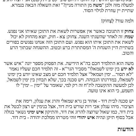
למעלה מזה ולכן "
משה
מן התורה מניין?" זאת השאלה הבאה בגמרא.
שתיית יין עוזרת לגילוי הסוד.
ולמה עוד? לַצְחוֹק!
צחוק
זו התגובה כאשר אין אפשרות לשאת את התוכן שאיתו אני נפגש.
שמח
: זה לאחר שהשגתי השגה. צחוק: צא - חוק, יוצא מהחוק לא יכול
לשאת את התוכן איתו הוא נפגש. ועם התוכן הזה אנחנו נפגשים בפורים
בשתיית היין השגחת ה' המסתתרת ברע ובטוב. ההשגחה שבתוך הרע
והטוב.
משה הוא התלמיד חכם בה"א הידיעה. את הפסוק מספר יונה "איש אשר
לא ידע
בין ימינו לשמאלו" מסביר הגר"א - זה תלמיד חכם שעליו נאמר
"לא תסור... ימין ושמאל" אצל תלמיד חכם יש מצב שאינו יודע בין ימינו
לשמאלו, במדרגתו הגבוהה. ויש סכנה בכך, שלא תבחין בין ימין לשמאל,
לכן למעשה ההקשבה לת"ח זה רק למי, שאומר על "ימין – ימין" לו
תשמע, כי הוא אינו טועה.
יש סכנה לבית דוד - אהוד בן גרא שמאלי והרג את עגלון, רימה את
הציבור. מיהו עגלון אבי רות שורש בית דוד, אצל בנימין יש רצון לבטל את
בית דוד, כמו שאול שרוצה להרוג את דוד, והתיקון
איש ימיני
נשאר בגולה
אבל בסוף תיקן ונהיה
איש יהודי
זוהי מטרתו ממלכת יהודה - בית דוד.
הודעות