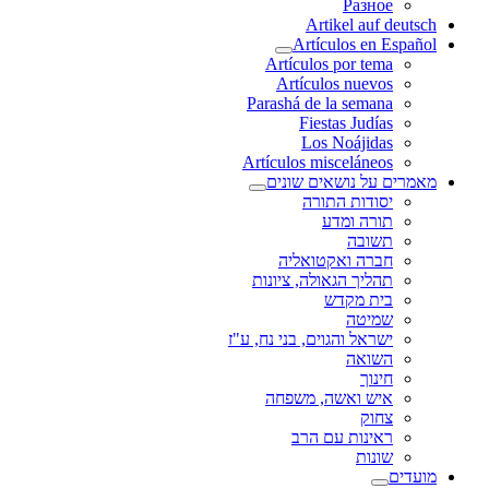
Разное
Artikel auf deutsch
Artículos en Español
Artículos por tema
Artículos nuevos
Parashá de la semana
Fiestas Judías
Los Noájidas
Artículos misceláneos
מאמרים על נושאים שונים
יסודות התורה
תורה ומדע
תשובה
חברה ואקטואליה
תהליך הגאולה, ציונות
בית מקדש
שמיטה
ישראל והגוים, בני נח, ע"ז
השואה
חינוך
איש ואשה, משפחה
צחוק
ראינות עם הרב
שונות
מועדים