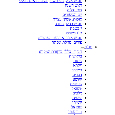
חודש אלול, חגי תשרי, ימים נוראים - כללי
ראש השנה
צום גדליה
יום הכיפורים
סוכות, שמיני עצרת
חודש כסלו, חנוכה
י' בטבת
ט"ו בשבט
חודש אדר וארבעת הפרשיות
פורים, מגילת אסתר
תנ"ך
תנ"ך - כללי, ביקורת המקרא
בראשית
שמות
ויקרא
במדבר
דברים
יהושע
שופטים
שמואל
מלכים
ישעיהו
ירמיהו
יחזקאל
תרי עשר