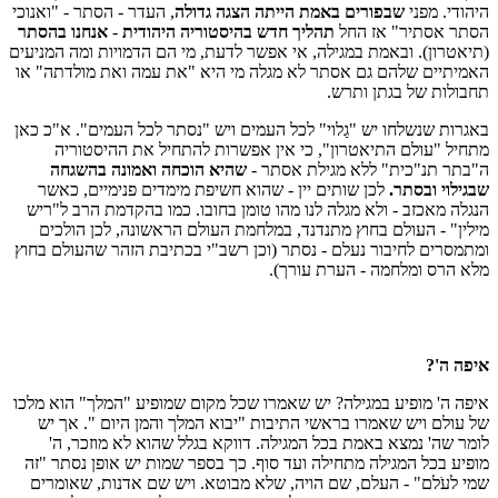
היהודי. מפני
שבפורים באמת הייתה הצגה גדולה
, העדר - הסתר - "ואנוכי
הסתר אסתיר" אז החל
תהליך חדש בהיסטוריה היהודית
-
אנחנו בהסתר
(תיאטרון). ובאמת במגילה, אי אפשר לדעת, מי הם הדמויות ומה המניעים
האמיתיים שלהם גם אסתר לא מגלה מי היא "את עמה ואת מולדתה" או
תחבולות של בגתן ותרש.
באגרות שנשלחו יש "גַלוי" לכל העמים ויש "נסתר לכל העמים". א"כ כאן
מתחיל "עולם התיאטרון", כי אין אפשרות להתחיל את ההיסטוריה
ה"בתר תנ"כית" ללא מגילת אסתר -
שהיא הוכחה ואמונה בהשגחה
שבגילוי ובסתר.
לכן שותים יין - שהוא חשיפת מימדים פנימיים, כאשר
הנגלה מאכזב - ולא מגלה לנו מהו טומן בחובו. כמו בהקדמת הרב ל"ריש
מילין" - העולם בחוץ מתנדנד, במלחמת העולם הראשונה, לכן הולכים
ומתמסרים לחיבור נעלם - נסתר (וכן רשב"י בכתיבת הזהר שהעולם בחוץ
מלא הרס ומלחמה - הערת עורך).
איפה ה'?
איפה ה' מופיע במגילה? יש שאמרו שכל מקום שמופיע "המלך" הוא מלכו
של עולם ויש שאמרו בראשי התיבות "יבוא המלך והמן היום ". אך יש
לומר שה' נמצא באמת בכל המגילה. דווקא בגלל שהוא לא מוזכר, ה'
מופיע בכל המגילה מתחילה ועד סוף. כך בספר שמות יש אופן נסתר "זה
שמי לעֹלם" - העלם, שם הויה, שלא מבוטא. ויש שם אדנות, שאומרים