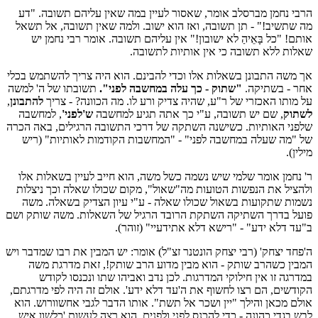
הרבי נחמן מברסלב אומר, שאסור לעיין במה שאין עליהם תשובה. "דע
מה שתשיב!" - תן תשובה, ואז הוא ישוב. ולמה שאין תשובה, אל תשאל
אותם! "כל בָּאֵיהַ לא ישובון!" אין עליהם תשובה. אומר רבי נחמן יש
שאלות ללא תשובה כי אין אותיות לתשובה.
אך משה התבונן בשאלות אלו וכדי להבינם. הוא היה צריך להשתמש בכלי
אחר - בשתיקה.
"שתוק - כך עלה במחשבה לפני".
תשובתו של ה' למשה
על מותו האכזרי של ר"ע, שהיה צדיק ורע לו. מה הכוונה? - צריך
להתבונן
,
לשתוק
, שם יש תשובה, ע"י כך אתה תגיע למחשבה
ש'לפני'
, למחשבה
שלפני האותיות. כשישנה השתקה של דרכי התשובה הרגילים, באה הכרה
של "מה שעלה במחשבה לפני" - "המחשבות הקודמות לאותיות" (ריש
מילין).
ר' נחמן אומר שלמי שיש נשמה כשל משה, הוא חייב לעיין בשאלות אלו
ולהציל את הנפשות הטועות מה"שאול", מקום שכולו שאלה וכך ניצלות
נשמות שתקועות בשאול שכולו שאלה - ע"י עיון הצדיק בשאלה. משה
פועל בדרך השתיקה השתקת הרובד הרגיל של השאלות. משה שותק ושם
ב"עד דלא ידע" - "רישא דלא אתידעיי" (זוהר).
ה'פחד יצחק' (רבי יצחק הונטנר זצ"ל) אומר: יש המבין את רבו שמדבר ויש
המבין כשהרב שותק - הוא מבין מדוע הרב שותק!, זאת מדרגת משה
במדרגה זו אין חילוקי המדרגות. לכן נדב ואביהו שתו ונכנסו לקודש
הקודשים, הם רצו לחשוף את ה'עד דלא ידע'. אולם זה היה לפי מדרגתם,
אולם מכאן והילך "יין ושכר אל תשת". אותו הדבר לגבי אחשוורוש. הוא
לבש בגדי כהונה - כדי להכנס לפני ולפנים. הוא רצה לעשות 'כלשון איש