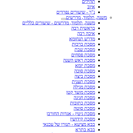
תהילים
איוב
נ"ך - שיעורים נפרדים
משנה, תלמוד, מדרשים
משנה, תלמוד, מדרשים - שיעורים כלליים
בראשית רבה
איכה רבה
מדרש תנחומא
מסכת ברכות
מסכת שבת
מסכת פסחים
מסכת ראש השנה
מסכת יומא
מסכת סוכה
מסכת ביצה
מסכת תענית
מסכת מגילה
מסכת מועד קטן
מסכת חגיגה
מסכת כתובות
מסכת סוטה
מסכת גיטין - אגדות החורבן
מסכת קידושין
בבא מציעא - תנורו של עכנאי
בבא בתרא