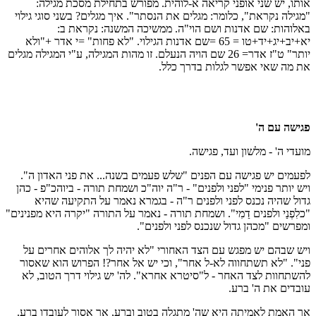
אותו, יש שני אופני קריאה א-לוהית. מפורש בתחילת מסכת מגילה:
"מגילה נקראת", כלומר: מגלים את הנסתר". איך מגלים? בשני סוגי גילוי
באלוהות: שם אדנות ושם הוי"ה. ממשיכה המשנה: נקראת ב:
יא+יב+יג+יד+טו = 65 =שם אדנות הגילוי. "לא פחות" =י אדר +"ולא
יותר" ט"ז אדר= 26 שם הויה הנעלם. זו מהות המגילה, ע"י המגילה מגלים
את מה שאי אפשר לגלות בדרך כלל.
פגישה עם ה'
מועדי ה' - מלשון ועד, פגישה.
לפעמים יש פגישה עם הפנים "שלש פעמים בשנה... את פני האדון ה".
ויש יותר פנימי "לפני ולפנים" - ר"ה יוה"כ ושמחת תורה - ביוהכ"פ - כהן
גדול שהיה נכנס לפני ולפנים ר"ה - בגמרא נאמר על התקיעה שהיא
"כלִפְנַי ולפנים דַמִי". ושמחת תורה - נאמר על התורה "יקרה היא מפנינים"
ומפרשים "מכהן גדול שנכנס לפני ולפנים".
ויש שבהם יש מפגש עם הצד האחורי "לא יהיה לך אלוהים אחרים על
פני". "לא תשתחווה לא-ל אחר", וכי יש אל אחר?! הפרוש הוא שאסור
להשתחוות לצד האחר - ל"סיטרא אחרא". לה' יש גילוי דרך הטוב, לא
עובדים את ה' ברע.
אך האמת לאמיתה היא שה' מתגלה בטוב וברע, אך אסור לעובדו ברע.