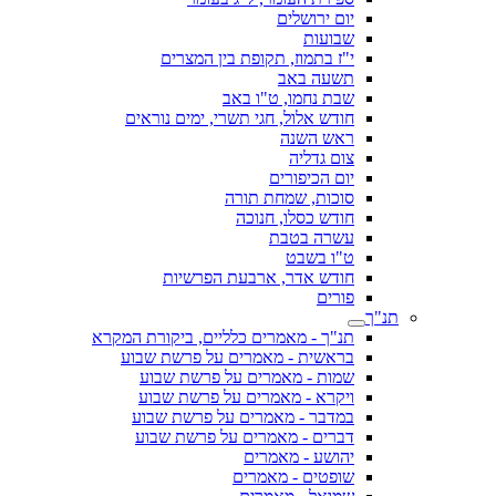
יום ירושלים
שבועות
י"ז בתמוז, תקופת בין המצרים
תשעה באב
שבת נחמו, ט"ו באב
חודש אלול, חגי תשרי, ימים נוראים
ראש השנה
צום גדליה
יום הכיפורים
סוכות, שמחת תורה
חודש כסלו, חנוכה
עשרה בטבת
ט"ו בשבט
חודש אדר, ארבעת הפרשיות
פורים
תנ"ך
תנ"ך - מאמרים כלליים, ביקורת המקרא
בראשית - מאמרים על פרשת שבוע
שמות - מאמרים על פרשת שבוע
ויקרא - מאמרים על פרשת שבוע
במדבר - מאמרים על פרשת שבוע
דברים - מאמרים על פרשת שבוע
יהושע - מאמרים
שופטים - מאמרים