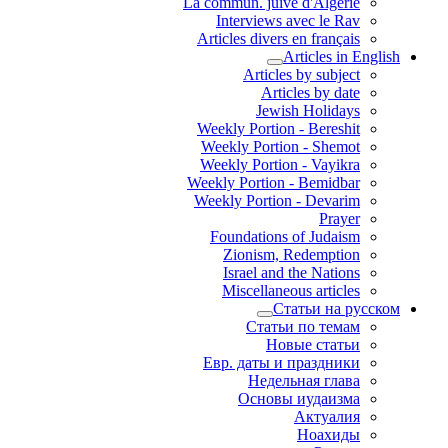
La commun. juive d'Algérie
Interviews avec le Rav
Articles divers en français
Articles in English
Articles by subject
Articles by date
Jewish Holidays
Weekly Portion - Bereshit
Weekly Portion - Shemot
Weekly Portion - Vayikra
Weekly Portion - Bemidbar
Weekly Portion - Devarim
Prayer
Foundations of Judaism
Zionism, Redemption
Israel and the Nations
Miscellaneous articles
Статьи на русском
Статьи по темам
Новые статьи
Евр. даты и праздники
Недельная глава
Основы иудаизма
Актуалия
Ноахиды