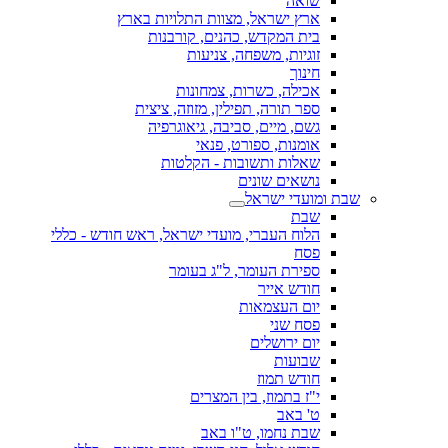
שואה
ארץ ישראל, מצוות התלויות בארץ
בית המקדש, כהנים, קורבנות
זוגיות, משפחה, צניעות
חינוך
אכילה, כשרות, צמחונות
ספר תורה, תפילין, מזוזה, ציצית
גשם, מיים, סביבה, גיאוגרפיה
אומנות, ספורט, פנאי
שאלות ותשובות - הקלטות
נושאים שונים
שבת ומועדי ישראל
שבת
הלוח העברי, מועדי ישראל, ראש חודש - כללי
פסח
ספירת העומר, ל"ג בעומר
חודש אייר
יום העצמאות
פסח שני
יום ירושלים
שבועות
חודש תמוז
י"ז בתמוז, בין המצרים
ט' באב
שבת נחמו, ט"ו באב