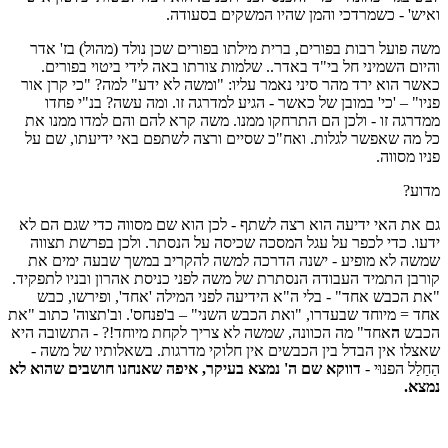
ואיש' - כשמרדכי והמן שהיו המשקים בסעודה.
משה פועל רבות בפורים, ברית מילתו בפורים שכן נולד (מהול) בז' אדר
והיום השמיני חל בי"ד באדר.. שלמות צורתו באה לידי ביטוי בפורים.
כאשר הוא ירד מהר סיני נאמר עליו: "ומשה לא ידע" למה? "כי קרן אור
פניו" – 'כי' במובן של כאשר - הגיע למדרגה זו. ומה עשה? בנ"י פחדו
ממדרגה זו - ולכן הם התרחקו ממנו. משה קרא להם והם למדו ממנו את
כל מה שאפשר לגלות. ואח"כ שסיים ורצה לשתפם באי ידיעתו, שם על
פניו מסווה.
מדוע?
גם את האי ידיעה הוא רצה לשתף - לכן הוא שם מסווה כדי שגם הם לא
ידעו. כדי לכפר על עגל המסכה שכיסה על הנסתר. ולכן בפרשת תצווה
שמשה לא מופיע - ישנה הדרכה למשה להקריב במשך שבעה ימים את
קורבן התמיד העבודה הנסתרת של משה לפני כניסת אהרון ובניו לתפקיד.
"את הכבש אחד" - בלי ה"א הידיעה לפני המילה 'אחד', ופירשו, כבש
אחד = מיוחד שבעדרו, "ואת הכבש השני" – ב'פנחס'. וב'תצוה' כתוב "את
הכבש
ה
אחד" מה הכוונה, שמשה לא צריך לקחת מיוחד!? - התשובה היא
שאצלו אין הבדל בין הכבשים אין חלוקי מדרגות. בשאלותיו של משה -
הַחַלַל הפנוּי -
דווקא שם ה' נמצא בעיקר, איפה שאנחנו חושבים שהוא לא
נמצא.