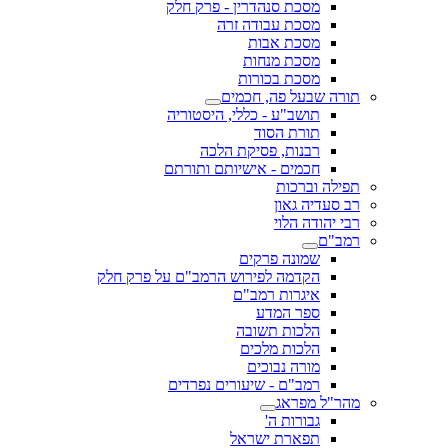
מסכת סנהדרין - פרק חלק
מסכת עבודה זרה
מסכת אבות
מסכת מנחות
מסכת בכורות
תורה שבעל פה, חכמים
תושב"ע - כללי, היסטוריה
תורת הסוד
רבנות, פסיקת הלכה
חכמים - אישיותם ותורתם
תפילה וברכות
רב סעדיה גאון
רבי יהודה הלוי
רמב"ם
שמונה פרקים
הקדמה לפירוש הרמב"ם על פרק חלק
איגרות רמב"ם
ספר המדע
הלכות תשובה
הלכות מלכים
מורה נבוכים
רמב"ם - שיעורים נפרדים
מהר"ל מפראג
גבורות ה'
תפארת ישראל