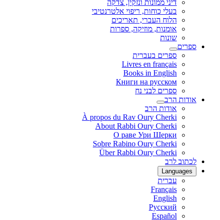
דיני ממונות ונזקין, צדקה
בעלי כוחות, ריפוי אלטרנטיבי
הלוח העברי, תאריכים
אומנות, מוזיקה, ספרות
שונות
ספרים
ספרים בעברית
Livres en français
Books in English
Книги на русском
ספרים לבני נח
אודות הרב
אודות הרב
À propos du Rav Oury Cherki
About Rabbi Oury Cherki
О раве Ури Шерки
Sobre Rabino Oury Cherki
Über Rabbi Oury Cherki
לכתוב לרב
Languages
עברית
Français
English
Русский
Español