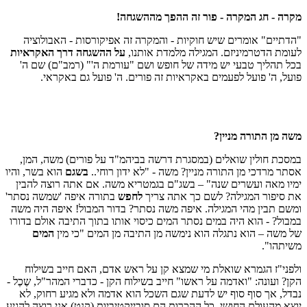
מקרה - חג המקרה - פור זה ההפך מההשגחה!
"הדתיים" אומרים שיש חוקיות - והמקרה זה אפיקורסות - האבולוציה
לעומת הדטרמיניזם. המגילה מלמדת אותנו,
על ההשגחה דרך האקראיות
בכל תהליך טבעי יש מידה של חופש ושם "עורמת ה'" (רמב"ם) שם ה'
פועל, ה' פועל לפעמים באקראיות זה פורים. ה' פועל גם באקראי.
משה מן התורה מניין?
במסכת חולין שואלים (במסגרת דרשה בביהמ"ד על פורים) משה, המן,
אסתר מרדכי מן התורה מניין? משה - "לא ידון רוחי..
בשגם
הוא בשר, והיו
ימיו מאה ועשרים שנה" – בשג"ם בגמטריא משה. אם אתה רוצה להבין
את סיפור המגילה? לשם כך אתה צריך
לחפש
בתורה איפה 'שמשה נסתר'
ומשם תבין מהי המגילה. איפה משה נסתר? בדור המבול! איפה היה משה
במבול? - הוא היה במים נסתר המים כיסוי אותו בתוך התיבה אולם בדורו
של משה – הוא נתגלה הוא נימשה מן התיבה מן המים "כי מין
המים
משיתהו".
ולפני"ז הגמרא שואלת מי שמצא קן על ראש אדם, האם חייב בשילוח
הקן? ועונה: "ואדמה על ראשו" חייב בשילוח הקן - כדברי המהר"ל, שֶכֶל -
נבדל, אך סוף סוף יש לדעת שגם השכל הוא אדמה ולא מגיע רחוק, לא
יוצא מהעולם החושי. כל ההכרות הם סובייקטיביות (קנט) אני רוצה להגיע