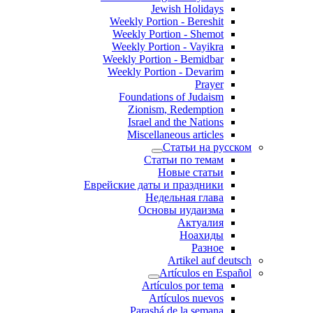
Jewish Holidays
Weekly Portion - Bereshit
Weekly Portion - Shemot
Weekly Portion - Vayikra
Weekly Portion - Bemidbar
Weekly Portion - Devarim
Prayer
Foundations of Judaism
Zionism, Redemption
Israel and the Nations
Miscellaneous articles
Статьи на русском
Статьи по темам
Новые статьи
Еврейские даты и праздники
Недельная глава
Основы иудаизма
Актуалия
Ноахиды
Разное
Artikel auf deutsch
Artículos en Español
Artículos por tema
Artículos nuevos
Parashá de la semana