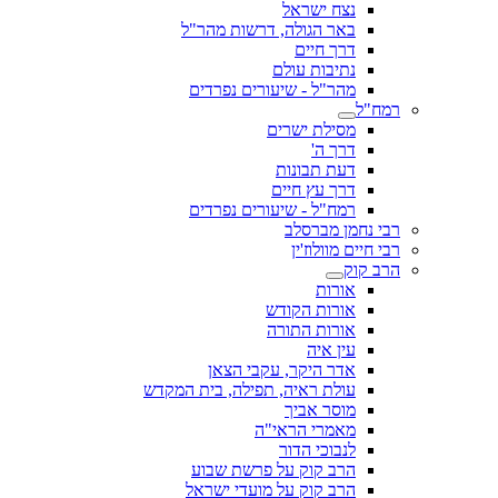
נצח ישראל
באר הגולה, דרשות מהר"ל
דרך חיים
נתיבות עולם
מהר"ל - שיעורים נפרדים
רמח"ל
מסילת ישרים
דרך ה'
דעת תבונות
דרך עץ חיים
רמח"ל - שיעורים נפרדים
רבי נחמן מברסלב
רבי חיים מוולוז'ין
הרב קוק
אורות
אורות הקודש
אורות התורה
עין איה
אדר היקר, עקבי הצאן
עולת ראיה, תפילה, בית המקדש
מוסר אביך
מאמרי הראי"ה
לנבוכי הדור
הרב קוק על פרשת שבוע
הרב קוק על מועדי ישראל