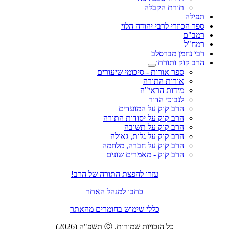
תורת הקבלה
תפילה
ספר הכוזרי לרבי יהודה הלוי
רמב"ם
רמח"ל
רבי נחמן מברסלב
הרב קוק ותורתו
ספר אורות - סיכומי שיעורים
אורות התורה
מידות הראי"ה
לנבוכי הדור
הרב קוק על המועדים
הרב קוק על יסודות התורה
הרב קוק על תשובה
הרב קוק על גלות, גאולה
הרב קוק על חברה, מלחמה
הרב קוק - מאמרים שונים
עזרו להפצת התורה של הרב!
כתבו למנהל האתר
כללי שימוש בחומרים מהאתר
כל הזכויות שמורות. Ⓒ תשפ"ה (2026)