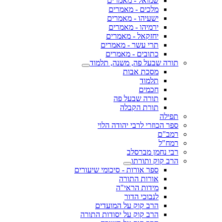
שמואל - מאמרים
מלכים - מאמרים
ישעיהו - מאמרים
ירמיהו - מאמרים
יחזקאל - מאמרים
תרי עשר - מאמרים
כתובים - מאמרים
תורה שבעל פה, משנה, תלמוד
מסכת אבות
תלמוד
חכמים
תורה שבעל פה
תורת הקבלה
תפילה
ספר הכוזרי לרבי יהודה הלוי
רמב"ם
רמח"ל
רבי נחמן מברסלב
הרב קוק ותורתו
ספר אורות - סיכומי שיעורים
אורות התורה
מידות הראי"ה
לנבוכי הדור
הרב קוק על המועדים
הרב קוק על יסודות התורה