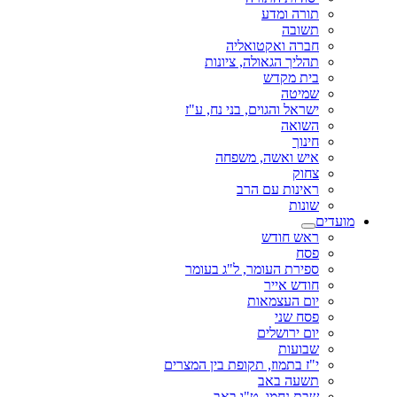
תורה ומדע
תשובה
חברה ואקטואליה
תהליך הגאולה, ציונות
בית מקדש
שמיטה
ישראל והגוים, בני נח, ע"ז
השואה
חינוך
איש ואשה, משפחה
צחוק
ראינות עם הרב
שונות
מועדים
ראש חודש
פסח
ספירת העומר, ל"ג בעומר
חודש אייר
יום העצמאות
פסח שני
יום ירושלים
שבועות
י"ז בתמוז, תקופת בין המצרים
תשעה באב
שבת נחמו, ט"ו באב