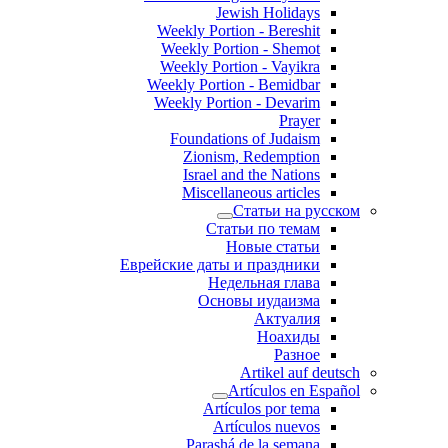
Jewish Holidays
Weekly Portion - Bereshit
Weekly Portion - Shemot
Weekly Portion - Vayikra
Weekly Portion - Bemidbar
Weekly Portion - Devarim
Prayer
Foundations of Judaism
Zionism, Redemption
Israel and the Nations
Miscellaneous articles
Статьи на русском
Статьи по темам
Новые статьи
Еврейские даты и праздники
Недельная глава
Основы иудаизма
Актуалия
Ноахиды
Разное
Artikel auf deutsch
Artículos en Español
Artículos por tema
Artículos nuevos
Parashá de la semana