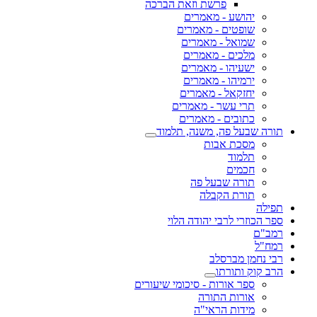
פרשת וזאת הברכה
יהושע - מאמרים
שופטים - מאמרים
שמואל - מאמרים
מלכים - מאמרים
ישעיהו - מאמרים
ירמיהו - מאמרים
יחזקאל - מאמרים
תרי עשר - מאמרים
כתובים - מאמרים
תורה שבעל פה, משנה, תלמוד
מסכת אבות
תלמוד
חכמים
תורה שבעל פה
תורת הקבלה
תפילה
ספר הכוזרי לרבי יהודה הלוי
רמב"ם
רמח"ל
רבי נחמן מברסלב
הרב קוק ותורתו
ספר אורות - סיכומי שיעורים
אורות התורה
מידות הראי"ה