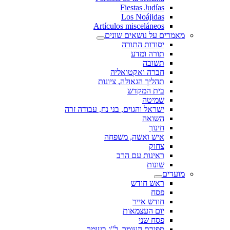
Fiestas Judías
Los Noájidas
Artículos misceláneos
מאמרים על נושאים שונים
יסודות התורה
תורה ומדע
תשובה
חברה ואקטואליה
תהליך הגאולה, ציונות
בית המקדש
שמיטה
ישראל והגוים, בני נח, עבודה זרה
השואה
חינוך
איש ואשה, משפחה
צחוק
ראינות עם הרב
שונות
מועדים
ראש חודש
פסח
חודש אייר
יום העצמאות
פסח שני
ספירת העומר, ל"ג בעומר