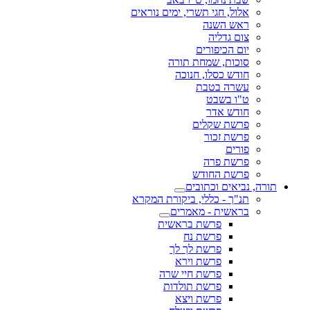
אלול, חגי תשרי, ימים נוראים
ראש השנה
צום גדליה
יום הכיפורים
סוכות, שמחת תורה
חודש כסלו, חנוכה
עשרה בטבת
ט"ו בשבט
חודש אדר
פרשת שקלים
פרשת זכור
פורים
פרשת פרה
פרשת החודש
תורה, נביאים וכתובים
תנ"ך - כללי, ביקורת המקרא
בראשית - מאמרים
פרשת בראשית
פרשת נח
פרשת לך לך
פרשת וירא
פרשת חיי שרה
פרשת תולדות
פרשת ויצא