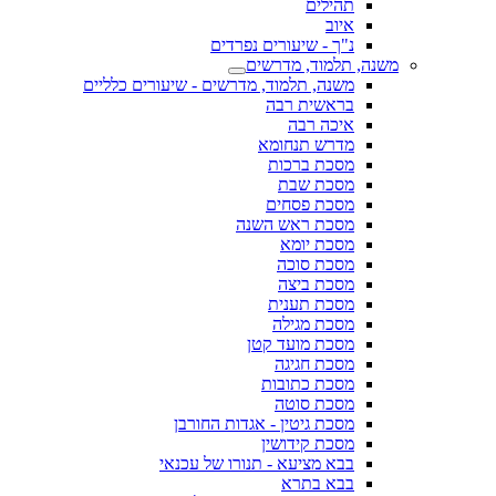
תהילים
איוב
נ"ך - שיעורים נפרדים
משנה, תלמוד, מדרשים
משנה, תלמוד, מדרשים - שיעורים כלליים
בראשית רבה
איכה רבה
מדרש תנחומא
מסכת ברכות
מסכת שבת
מסכת פסחים
מסכת ראש השנה
מסכת יומא
מסכת סוכה
מסכת ביצה
מסכת תענית
מסכת מגילה
מסכת מועד קטן
מסכת חגיגה
מסכת כתובות
מסכת סוטה
מסכת גיטין - אגדות החורבן
מסכת קידושין
בבא מציעא - תנורו של עכנאי
בבא בתרא