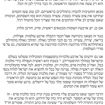
הוא רק עשה את התנועה הראשונה, זה כבר בדרך לכן זה הכל.
מכאן החשיבות להבחין בתהליכים בראשיתם. לכן טוב עשו חכמים
שתיקנו את צום עשרה בטבת. עשרה בטבת הוא כמו השסתום, הנקודה
שאם שמים לב אליה ומתקנים את מה שצריך הכל מתנהל רגיל.
אם כן, יש ארבעת הצומות מבטאים ראשית, סדק, חורבן וגלות.
כנגד זה מצאנו בקדושה אצל חכמי הקבלה ארבע עולמות: אצילות,
בריאה, יצירה, עשייה. כך גם לגבי תהלכי גאולה. תהלכי גאולה מתחילם
באתחלתא בלתי מורגשת והולכת ומורגשת עד שהיא מתממשת, גם על פי
סדרי העולמות.
אנו גם יודעים על ארבע מלכויות (המעצמות המובילות ששלטו בעולם
ובישראל במהלך ההיסטוריה). י' בטבת הוא ראשית הנפילה בידי מלכות
בבל, ואח"כ מלכות פרס, מלכות יוון, ומלכות רומא. לכל אחד מהמלכויות
האלה יש ראשית נפילה. עניינה של בבל זה להוציא את ישראל לגלות (כפי
שכותב מהר"ל בספרו "נר מצווה"). זאת מלכות שעניינה הגליה, זה דרכה
של בבל. הגליה מכוונת כנגד כוח הנפש שהוא גם בתנועה. לכן הראשית
של הנפילה זה הסמיכה שסמך מלך בבל על ירושלים. ברגע שהוא סומך
הוא עומד לתפוס את המקום.
הדבר השני שאנו מתענים עליו בחודש טבת קרה בימי מלכות פרס - זה
מותו של עזרא הסופר. לעזרא היה כוח של חידוש, הוא זה שהביא את
כתיבת התורה לידי השלמתה ע"י ששינה את כתב התורה. אומרים חז"ל