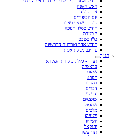
חודש אלול, חגי תשרי, ימים נוראים - כללי
ראש השנה
צום גדליה
יום הכיפורים
סוכות, שמיני עצרת
חודש כסלו, חנוכה
י' בטבת
ט"ו בשבט
חודש אדר וארבעת הפרשיות
פורים, מגילת אסתר
תנ"ך
תנ"ך - כללי, ביקורת המקרא
בראשית
שמות
ויקרא
במדבר
דברים
יהושע
שופטים
שמואל
מלכים
ישעיהו
ירמיהו
יחזקאל
תרי עשר