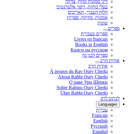
דיני ממונות ונזקין, צדקה
בעלי כוחות, ריפוי אלטרנטיבי
הלוח העברי, תאריכים
אומנות, מוזיקה, ספרות
שונות
ספרים
ספרים בעברית
Livres en français
Books in English
Книги на русском
ספרים לבני נח
אודות הרב
אודות הרב
À propos du Rav Oury Cherki
About Rabbi Oury Cherki
О раве Ури Шерки
Sobre Rabino Oury Cherki
Über Rabbi Oury Cherki
לכתוב לרב
Languages
עברית
Français
English
Русский
Español