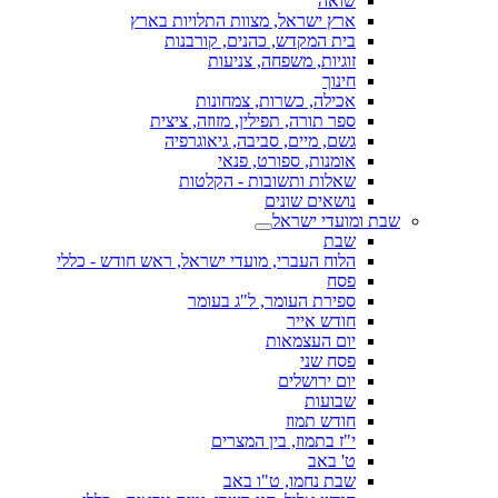
שואה
ארץ ישראל, מצוות התלויות בארץ
בית המקדש, כהנים, קורבנות
זוגיות, משפחה, צניעות
חינוך
אכילה, כשרות, צמחונות
ספר תורה, תפילין, מזוזה, ציצית
גשם, מיים, סביבה, גיאוגרפיה
אומנות, ספורט, פנאי
שאלות ותשובות - הקלטות
נושאים שונים
שבת ומועדי ישראל
שבת
הלוח העברי, מועדי ישראל, ראש חודש - כללי
פסח
ספירת העומר, ל"ג בעומר
חודש אייר
יום העצמאות
פסח שני
יום ירושלים
שבועות
חודש תמוז
י"ז בתמוז, בין המצרים
ט' באב
שבת נחמו, ט"ו באב