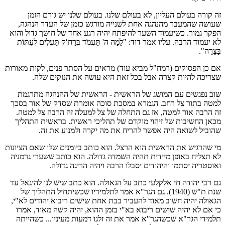
זה קורה בעולם העליון, לא בעולם שלנו. בעולם שלנו יש גורם הזמן
שעושה שהמעבר מהנהגה אחת לשנייה מורגש כזמן של העדר הנהגה,
הפקר גמור. כשיעמוד השער להיפתח יהיה רגע אחד של חושך גדול והוא
לא יעמוד הרבה. עליו אמר דוד: "לָמָה ה' תַּעֲמֹד בְּרָחוֹק תַּעְלִים לְעִתּוֹת
בַּצָּרָה".
אם כן הפסוקים (רמח"ל מביא עוד) מראים על הסתר פנים, לקות מאורות
שצריכה להיות קצרה אבל בכל זאת היא עושה את הנזקים שלה.
שוב נפגשים עם המושג של הראשית - הראשית של ההנהגה מתרגמת
למטה בתור צל רחב. הגמרא במסכת סוכה אומרת שסדק של אור בסכך
זה הרבה אור למטה, אז גם התחלה של צל למעלה זה הרבה צל למטה.
מכאן החשיבות של זיהוי מוקדם של תהליכי ראשית. בראשית התהליך
שהוביל לשואה היה אפשר להריח את מה יקרה ולמנוע את זה.
מי שהרגיש את הראשית הוא הרצל. הוא כותב ביומנים שלו שאם הציונות
לא תצליח באופן מיידית תהיה השמדה גדולה. הוא כותב ששערי גרמניה
ואוסטריה יסתמו והיהודים יסבלו הרבה ויהיה הריגה גדולה.
גם רבי יהודה חי אלקלעי כתב על הגאולה. הוא כתב שיש לנו להיגאל עד
שנת ת"ש (1940). גם הגר"א אמר לתלמידיו שכשיתחיל התהליך של
הגאולה יהיה חשוב מאוד להעביר בבת אחת שישים ריבוא יהודים לא"י,
כי אם לא יהיה שישים ריבוא בא"י בזמן ההוא, יהיה קשה מאוד, אמרו
תלמידי הגר"א שכשהגר"א אמר את זה זלגו דמעות מעיניו... כשהייתה