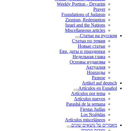
Weekly Portion - Devarim
Prayer
Foundations of Judaism
Zionism, Redemption
Israel and the Nations
Miscellaneous articles
Статьи на русском
Статьи по темам
Новые статьи
Евр. даты и праздники
Недельная глава
Основы иудаизма
Актуалия
Ноахиды
Разное
Artikel auf deutsch
Artículos en Español
Artículos por tema
Artículos nuevos
Parashá de la semana
Fiestas Judías
Los Noájidas
Artículos misceláneos
מאמרים על נושאים שונים
יסודות התורה