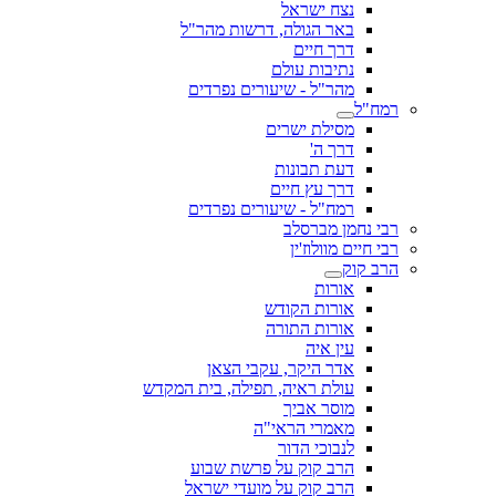
נצח ישראל
באר הגולה, דרשות מהר"ל
דרך חיים
נתיבות עולם
מהר"ל - שיעורים נפרדים
רמח"ל
מסילת ישרים
דרך ה'
דעת תבונות
דרך עץ חיים
רמח"ל - שיעורים נפרדים
רבי נחמן מברסלב
רבי חיים מוולוז'ין
הרב קוק
אורות
אורות הקודש
אורות התורה
עין איה
אדר היקר, עקבי הצאן
עולת ראיה, תפילה, בית המקדש
מוסר אביך
מאמרי הראי"ה
לנבוכי הדור
הרב קוק על פרשת שבוע
הרב קוק על מועדי ישראל