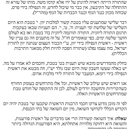
שהתורה הייתה ראויה להינתן על ידו אלא קדמו משה. מותו של עזרא זה
ההתחלה של הקיבעון, אין כבר מי שיכול לחדש, זה הנפילה בידי פרס,
שכוחה מכוון כנגד הגוף וכנגד הכבדות של הגוף (מהר"ל).
דבר שלישי שמתענים עליו בטבת קשור למלכות יוון. י' בטבת הוא היום
השלישי של שלושת ימי תענית: ח', ט', י'. הם תעניות שבאו בעקבות
תרגום התורה ליוונית. התורה תורגמה ליוונית בח' בטבת ואז בא לעולם
חושך שלשה ימים, כפי שאומרים חז"ל. על זה מתענים וזה גם עניין של
ראשית - ראשית הנפילה בידי יוון, ע"י הכבוד העצום שנתנה יוון לתורת
ישראל, בזה עצמו נפלנו (שתורה הפכה להיות חלק ממאגר התרבות
הכללית).
בחלק מהמדרשים מובא שיש תענית בט' בטבת, וחכמים לא אמרו על מה.
יש כאלה שעשו חשבון שזה היום שבו נולד יש"ו, וזה מבטא את ראשית
הנפילה בידי רומא, המעבר של התורה לידי מלכות אדום.
אנו רואים שיש שילוב של ראשיות, וכל אלו מתרחשים בעומק החורף
כשהקרירות והחשכה יורדים לעולם, לכן זה התקופה של חודש טבת
שמתרחשים הראשיות האלה.
לפי זה מובן מדוע צדקו חכמי הרבנות הראשית שקבעו שי' בטבת יהיה יום
הקדיש הכללי לקדושי השואה, מין יום השואה של בתי הכנסת.
שאלה:
איך השואה קשורה? הרי אנו מדברים על ראשית פורענות,
והשואה היא רחוקה מלהיות אתחלתא, היא הפורענות הגדולה ביותר
שהייתה לנו בהיסטוריה.