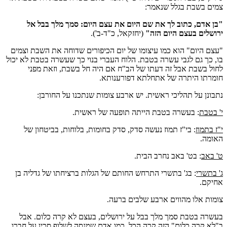
צמים בשבת בגלל שנאמר:
"בן אדם, כתוב לך את שם היום את עצם היום: סמך מלך בבל אל
ירושלים בעצם היום הזה"
(יחזקאל, כ"ד-ב').
"עצם היום" הוא כמו עיצומו של יום הכיפורים שדוחה את השבת וצמים
בו, כך גם לגבי עשרה בטבת. הלוח העברי בנוי כך שעשרה בטבת לא יכול
לחול בשבת אבל זה דעתו של הב"ח אם היה חל בשבת, וזאת מפני
חומרתו היתרה של אתחלתא דפורענותא.
נתבונן על תהליכי ראשית. יש ארבע צומות שנתכנו על החורבן:
י' בטבת
: בעשרה בטבת הייתה תופעה של ראשית.
י"ז בתמוז
: בי"ז תמוז נעשה סדק, סדק בחומות, בלוחות, בביטחון של
האומה.
ט' באב
: בט' באב נחרב הבית.
ג' בתשרי
: בג' בתשרי התרחש החותם של הגלות ברציחתו של גדליה בן
אחיקם.
צומות אלו מהווים ארבע שלבים ברעה.
בעשרה בטבת סמך מלך בבל על ירושלים, בעצם לא קרה כלום. אבל
ב"לא קרה כלום" הזה קרה הכל. כמו אדם שמנסה לשלוף סכין על חברו,