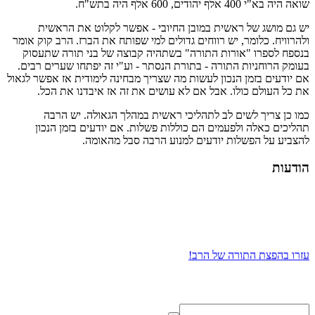
שואה היה בא"י 400 אלף יהודים, 600 אלף היה בתש"ח.
יש גם מושג של ראשית במובן החיובי - אפשר לקלוט את הראשית
ולהרוויח. כלומר, יש רווחים גדולים למי שפותח את הברז. הרב קוק אומר
בנספח לספרו "אורות התורה" בשתהיה קבוצה של בני תורה שתעסוק
בעומק הרוחניות התורה - בתורת הנסתר - וע"י זה יפתחו שערים רבים.
אם יודעים בזמן הנכון לעשות מה שצריך מבחינה לימודית אז אפשר לגאול
את כל העולם כולו. אבל אם לא עושים את זה אז איבדנו את הכל.
כמו כן צריך לשים לב לתהליכי ראשית במהלך הגאולה. יש הרבה
תהליכים כאלה ולפעמים הם כוללות פשלות. אם יודעים בזמן הנכון
להצביע על הפשלות יודעים למנוע הרבה סבל מהאומה.
הודעות
עזרו בהפצת התורה של הרב!