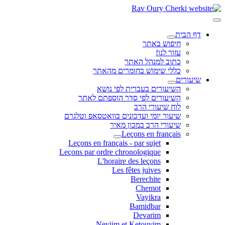
דף הבית
חיפוש באתר
עזור לנו!
כתוב למנהל האתר
כללי שימוש בחומרים מהאתר
שיעורים
השיעורים בעברית לפי נושא
השיעורים לפי סדר הוספתם לאתר
לוח שיעורי הרב
שיעור יומי ועדכונים בוואטסאפ וטלגרם
שיעורי הרב במכון מאיר
Leçons en français
Leçons en français - par sujet
Leçons par ordre chronologique
L'horaire des leçons
Les fêtes juives
Berechite
Chemot
Vayikra
Bamidbar
Devarim
Neviim et Ketouvim