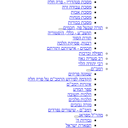
מסכת סנהדרין - פרק חלק
מסכת עבודה זרה
מסכת אבות
מסכת מנחות
מסכת בכורות
תורה שבעל פה, חכמים
תושב"ע - כללי, היסטוריה
תורת הסוד
רבנות, פסיקת הלכה
חכמים - אישיותם ותורתם
תפילה וברכות
רב סעדיה גאון
רבי יהודה הלוי
רמב"ם
שמונה פרקים
הקדמה לפירוש הרמב"ם על פרק חלק
איגרות רמב"ם
ספר המדע
הלכות תשובה
הלכות מלכים
מורה נבוכים
רמב"ם - שיעורים נפרדים
מהר"ל מפראג
גבורות ה'
תפארת ישראל