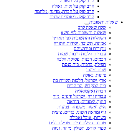
הרב קוק על תשובה
הרב קוק על גלות, גאולה
הרב קוק על חברה, מדינה, מלחמה
הרב קוק - מאמרים שונים
שאלות ותשובות
שלח שאלה לרב
שאלות ותשובות לפי נושא
השאלות והתשובות לפי תאריך
אמונה, תשובה, יסודות התורה
מקורות ופירושיהם
עברית, הלכות דיבור, שמות
חכמים, רבנות, פסיקת הלכה
תפילה, ברכות, בית כנסת
שבת ומועד
ציונות, גאולה
ארץ ישראל, הלכות תלויות בה
בית המקדש, הר הבית
חברה ואקטואליה
עבודה זרה, ישראל והגוים, גיור
חינוך, לימודים, הוראה
איש ואשה, משפחה, צניעות
גוף ומראה חיצוני, בגדים, ציצית
כשרות, אוכל ואכילה
טהרה, נטילת ידיים, טבילת כלים
ספרי קודש, תפילין, מזוזה, גניזה