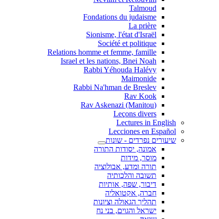
Talmoud
Fondations du judaisme
La prière
Sionisme, l'état d'Israël
Société et politique
Relations homme et femme, famille
Israel et les nations, Bnei Noah
Rabbi Yéhouda Halévy
Maimonide
Rabbi Na'hman de Breslev
Rav Kook
(Rav Askenazi (Manitou
Leçons divers
Lectures in English
Lecciones en Español
שיעורים נפרדים - שונות
אמונה, יסודות התורה
מוסר, מידות
תורה ומדע, אבולוציה
תשובה והלכותיה
דיבור, שפה, אותיות
חברה, אקטואליה
תהליך הגאולה וציונות
ישראל והגוים, בני נח