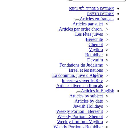
מאמרים בעברית לפי נושא
מאמרים חדשים
Articles en français
Articles par sujet
.Articles par ordre chron
Les fêtes juives
Berechite
Chemot
Vayikra
Bemidbar
Devarim
Fondations du Judaisme
Israël et les nations
La commun. juive d'Algérie
Interviews avec le Rav
Articles divers en français
Articles in English
Articles by subject
Articles by date
Jewish Holidays
Weekly Portion - Bereshit
Weekly Portion - Shemot
Weekly Portion - Vayikra
Weekly Portion - Bemidbar