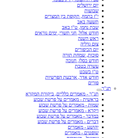
יום ירושלים
שבועות
י"ז בתמוז, תקופת בין המצרים
תשעה באב
שבת נחמו, ט"ו באב
חודש אלול, חגי תשרי, ימים נוראים
ראש השנה
צום גדליה
יום הכיפורים
סוכות, שמחת תורה
חודש כסלו, חנוכה
עשרה בטבת
ט"ו בשבט
חודש אדר, ארבעת הפרשיות
פורים
תנ"ך
תנ"ך - מאמרים כלליים, ביקורת המקרא
בראשית - מאמרים על פרשת שבוע
שמות - מאמרים על פרשת שבוע
ויקרא - מאמרים על פרשת שבוע
במדבר - מאמרים על פרשת שבוע
דברים - מאמרים על פרשת שבוע
יהושע - מאמרים
שופטים - מאמרים