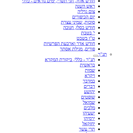
חודש אלול, חגי תשרי, ימים נוראים - כללי
ראש השנה
צום גדליה
יום הכיפורים
סוכות, שמיני עצרת
חודש כסלו, חנוכה
י' בטבת
ט"ו בשבט
חודש אדר וארבעת הפרשיות
פורים, מגילת אסתר
תנ"ך
תנ"ך - כללי, ביקורת המקרא
בראשית
שמות
ויקרא
במדבר
דברים
יהושע
שופטים
שמואל
מלכים
ישעיהו
ירמיהו
יחזקאל
תרי עשר