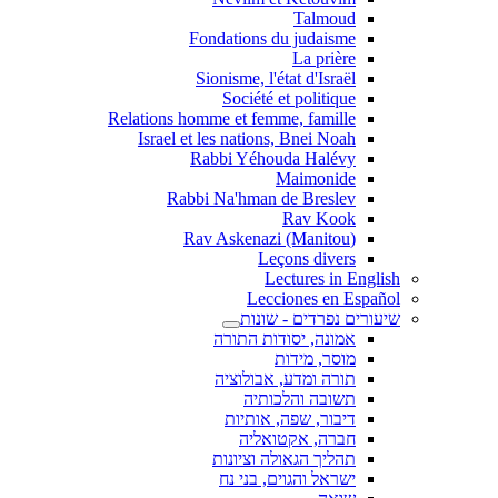
Talmoud
Fondations du judaisme
La prière
Sionisme, l'état d'Israël
Société et politique
Relations homme et femme, famille
Israel et les nations, Bnei Noah
Rabbi Yéhouda Halévy
Maimonide
Rabbi Na'hman de Breslev
Rav Kook
(Rav Askenazi (Manitou
Leçons divers
Lectures in English
Lecciones en Español
שיעורים נפרדים - שונות
אמונה, יסודות התורה
מוסר, מידות
תורה ומדע, אבולוציה
תשובה והלכותיה
דיבור, שפה, אותיות
חברה, אקטואליה
תהליך הגאולה וציונות
ישראל והגוים, בני נח