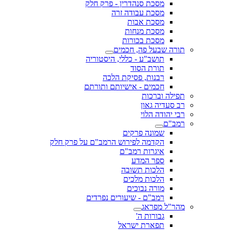
מסכת סנהדרין - פרק חלק
מסכת עבודה זרה
מסכת אבות
מסכת מנחות
מסכת בכורות
תורה שבעל פה, חכמים
תושב"ע - כללי, היסטוריה
תורת הסוד
רבנות, פסיקת הלכה
חכמים - אישיותם ותורתם
תפילה וברכות
רב סעדיה גאון
רבי יהודה הלוי
רמב"ם
שמונה פרקים
הקדמה לפירוש הרמב"ם על פרק חלק
איגרות רמב"ם
ספר המדע
הלכות תשובה
הלכות מלכים
מורה נבוכים
רמב"ם - שיעורים נפרדים
מהר"ל מפראג
גבורות ה'
תפארת ישראל