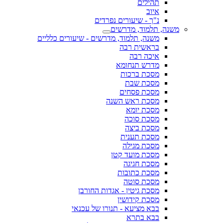
תהילים
איוב
נ"ך - שיעורים נפרדים
משנה, תלמוד, מדרשים
משנה, תלמוד, מדרשים - שיעורים כלליים
בראשית רבה
איכה רבה
מדרש תנחומא
מסכת ברכות
מסכת שבת
מסכת פסחים
מסכת ראש השנה
מסכת יומא
מסכת סוכה
מסכת ביצה
מסכת תענית
מסכת מגילה
מסכת מועד קטן
מסכת חגיגה
מסכת כתובות
מסכת סוטה
מסכת גיטין - אגדות החורבן
מסכת קידושין
בבא מציעא - תנורו של עכנאי
בבא בתרא