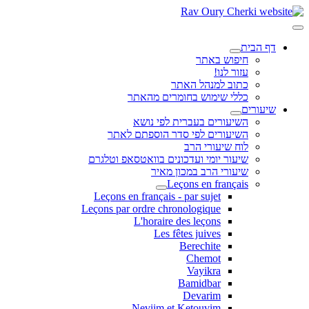
דף הבית
חיפוש באתר
עזור לנו!
כתוב למנהל האתר
כללי שימוש בחומרים מהאתר
שיעורים
השיעורים בעברית לפי נושא
השיעורים לפי סדר הוספתם לאתר
לוח שיעורי הרב
שיעור יומי ועדכונים בוואטסאפ וטלגרם
שיעורי הרב במכון מאיר
Leçons en français
Leçons en français - par sujet
Leçons par ordre chronologique
L'horaire des leçons
Les fêtes juives
Berechite
Chemot
Vayikra
Bamidbar
Devarim
Neviim et Ketouvim