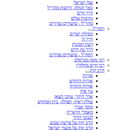
נצח ישראל
באר הגולה, דרשות מהר"ל
דרך חיים
נתיבות עולם
מהר"ל - שיעורים נפרדים
רמח"ל
מסילת ישרים
דרך ה'
דעת תבונות
דרך עץ חיים
רמח"ל - שיעורים נפרדים
רבי נחמן מברסלב
רבי חיים מוולוז'ין
הרב קוק
אורות
אורות הקודש
אורות התורה
עין איה
אדר היקר, עקבי הצאן
עולת ראיה, תפילה, בית המקדש
מוסר אביך
מאמרי הראי"ה
לנבוכי הדור
הרב קוק על פרשת שבוע
הרב קוק על מועדי ישראל