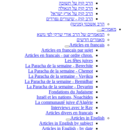
הרב קוק על תשובה
הרב קוק על הגאולה
הרב קוק על ארץ ישראל
הרב קוק - שיעורים נפרדים
הרב אשכנזי (מניטו)
מאמרים
המאמרים של הרב אורי שרקי לפי נושא
מאמרים חדשים
Articles en français
Articles en français par sujet
.Articles en français - par ordre chron
Les fêtes juives
La Paracha de la semaine - Berechite
La Paracha de la semaine - Chemot
La Paracha de la semaine - Vayikra
La Paracha de la semaine - Bemidbar
La Paracha de la semaine - Devarim
Fondations du Judaisme
Israël et les nations, Noachides
La communauté juive d'Algérie
Interviews avec le Rav
Articles divers en français
Articles in English
Articles in English by subject
Articles in English - by date