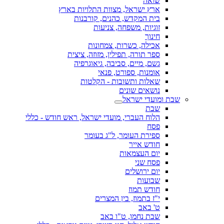
שואה
ארץ ישראל, מצוות התלויות בארץ
בית המקדש, כהנים, קורבנות
זוגיות, משפחה, צניעות
חינוך
אכילה, כשרות, צמחונות
ספר תורה, תפילין, מזוזה, ציצית
גשם, מיים, סביבה, גיאוגרפיה
אומנות, ספורט, פנאי
שאלות ותשובות - הקלטות
נושאים שונים
שבת ומועדי ישראל
שבת
הלוח העברי, מועדי ישראל, ראש חודש - כללי
פסח
ספירת העומר, ל"ג בעומר
חודש אייר
יום העצמאות
פסח שני
יום ירושלים
שבועות
חודש תמוז
י"ז בתמוז, בין המצרים
ט' באב
שבת נחמו, ט"ו באב