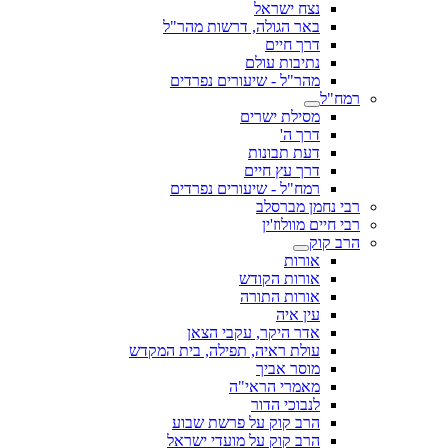
נצח ישראל
באר הגולה, דרשות מהר"ל
דרך חיים
נתיבות עולם
מהר"ל - שיעורים נפרדים
רמח"ל
מסילת ישרים
דרך ה'
דעת תבונות
דרך עץ חיים
רמח"ל - שיעורים נפרדים
רבי נחמן מברסלב
רבי חיים מוולוז'ין
הרב קוק
אורות
אורות הקודש
אורות התורה
עין איה
אדר היקר, עקבי הצאן
עולת ראיה, תפילה, בית המקדש
מוסר אביך
מאמרי הראי"ה
לנבוכי הדור
הרב קוק על פרשת שבוע
הרב קוק על מועדי ישראל