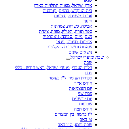
שואה
ארץ ישראל, מצוות התלויות בארץ
בית המקדש, כהנים, קורבנות
זוגיות, משפחה, צניעות
חינוך
אכילה, כשרות, צמחונות
ספר תורה, תפילין, מזוזה, ציצית
גשם, מיים, סביבה, גיאוגרפיה
אומנות, ספורט, פנאי
שאלות ותשובות - הקלטות
נושאים שונים
שבת ומועדי ישראל
שבת
הלוח העברי, מועדי ישראל, ראש חודש - כללי
פסח
ספירת העומר, ל"ג בעומר
חודש אייר
יום העצמאות
פסח שני
יום ירושלים
שבועות
חודש תמוז
י"ז בתמוז, בין המצרים
ט' באב
שבת נחמו, ט"ו באב