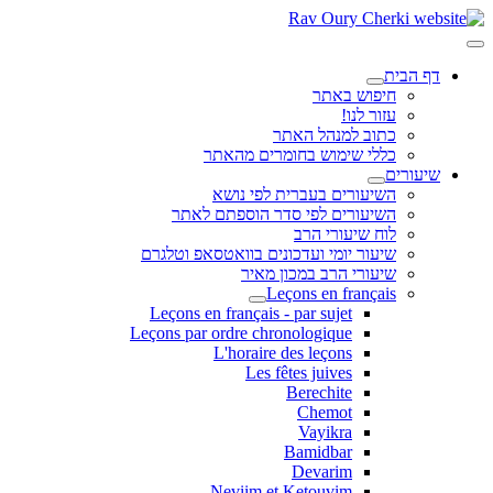
דף הבית
חיפוש באתר
עזור לנו!
כתוב למנהל האתר
כללי שימוש בחומרים מהאתר
שיעורים
השיעורים בעברית לפי נושא
השיעורים לפי סדר הוספתם לאתר
לוח שיעורי הרב
שיעור יומי ועדכונים בוואטסאפ וטלגרם
שיעורי הרב במכון מאיר
Leçons en français
Leçons en français - par sujet
Leçons par ordre chronologique
L'horaire des leçons
Les fêtes juives
Berechite
Chemot
Vayikra
Bamidbar
Devarim
Neviim et Ketouvim