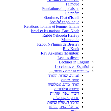
Talmoud
Fondations du judaisme
La prière
Sionisme, l'état d'Israël
Société et politique
Relations homme et femme, famille
Israel et les nations, Bnei Noah
Rabbi Yéhouda Halévy
Maimonide
Rabbi Na'hman de Breslev
Rav Kook
(Rav Askenazi (Manitou
Leçons divers
Lectures in English
Lecciones en Español
שיעורים נפרדים - שונות
אמונה, יסודות התורה
מוסר, מידות
תורה ומדע, אבולוציה
תשובה והלכותיה
דיבור, שפה, אותיות
חברה, אקטואליה
תהליך הגאולה וציונות
ישראל והגוים, בני נח