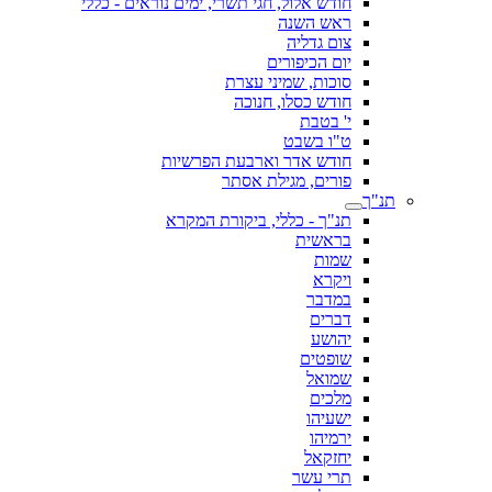
חודש אלול, חגי תשרי, ימים נוראים - כללי
ראש השנה
צום גדליה
יום הכיפורים
סוכות, שמיני עצרת
חודש כסלו, חנוכה
י' בטבת
ט"ו בשבט
חודש אדר וארבעת הפרשיות
פורים, מגילת אסתר
תנ"ך
תנ"ך - כללי, ביקורת המקרא
בראשית
שמות
ויקרא
במדבר
דברים
יהושע
שופטים
שמואל
מלכים
ישעיהו
ירמיהו
יחזקאל
תרי עשר