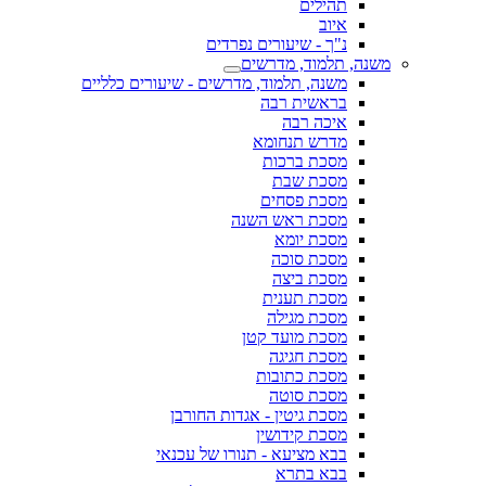
תהילים
איוב
נ"ך - שיעורים נפרדים
משנה, תלמוד, מדרשים
משנה, תלמוד, מדרשים - שיעורים כלליים
בראשית רבה
איכה רבה
מדרש תנחומא
מסכת ברכות
מסכת שבת
מסכת פסחים
מסכת ראש השנה
מסכת יומא
מסכת סוכה
מסכת ביצה
מסכת תענית
מסכת מגילה
מסכת מועד קטן
מסכת חגיגה
מסכת כתובות
מסכת סוטה
מסכת גיטין - אגדות החורבן
מסכת קידושין
בבא מציעא - תנורו של עכנאי
בבא בתרא