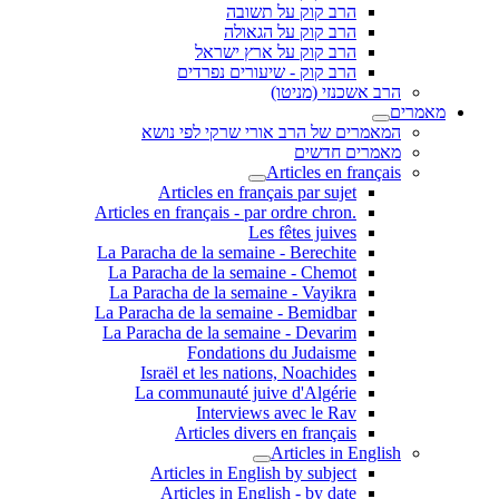
הרב קוק על תשובה
הרב קוק על הגאולה
הרב קוק על ארץ ישראל
הרב קוק - שיעורים נפרדים
הרב אשכנזי (מניטו)
מאמרים
המאמרים של הרב אורי שרקי לפי נושא
מאמרים חדשים
Articles en français
Articles en français par sujet
.Articles en français - par ordre chron
Les fêtes juives
La Paracha de la semaine - Berechite
La Paracha de la semaine - Chemot
La Paracha de la semaine - Vayikra
La Paracha de la semaine - Bemidbar
La Paracha de la semaine - Devarim
Fondations du Judaisme
Israël et les nations, Noachides
La communauté juive d'Algérie
Interviews avec le Rav
Articles divers en français
Articles in English
Articles in English by subject
Articles in English - by date