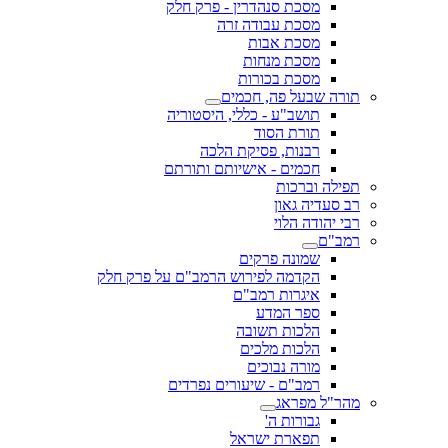
מסכת סנהדרין - פרק חלק
מסכת עבודה זרה
מסכת אבות
מסכת מנחות
מסכת בכורות
תורה שבעל פה, חכמים
תושב"ע - כללי, היסטוריה
תורת הסוד
רבנות, פסיקת הלכה
חכמים - אישיותם ותורתם
תפילה וברכות
רב סעדיה גאון
רבי יהודה הלוי
רמב"ם
שמונה פרקים
הקדמה לפירוש הרמב"ם על פרק חלק
איגרות רמב"ם
ספר המדע
הלכות תשובה
הלכות מלכים
מורה נבוכים
רמב"ם - שיעורים נפרדים
מהר"ל מפראג
גבורות ה'
תפארת ישראל