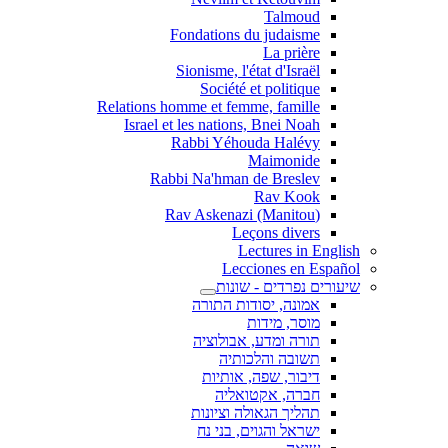
Talmoud
Fondations du judaisme
La prière
Sionisme, l'état d'Israël
Société et politique
Relations homme et femme, famille
Israel et les nations, Bnei Noah
Rabbi Yéhouda Halévy
Maimonide
Rabbi Na'hman de Breslev
Rav Kook
(Rav Askenazi (Manitou
Leçons divers
Lectures in English
Lecciones en Español
שיעורים נפרדים - שונות
אמונה, יסודות התורה
מוסר, מידות
תורה ומדע, אבולוציה
תשובה והלכותיה
דיבור, שפה, אותיות
חברה, אקטואליה
תהליך הגאולה וציונות
ישראל והגוים, בני נח