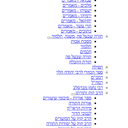
שמואל - מאמרים
מלכים - מאמרים
ישעיהו - מאמרים
ירמיהו - מאמרים
יחזקאל - מאמרים
תרי עשר - מאמרים
כתובים - מאמרים
תורה שבעל פה, משנה, תלמוד
מסכת אבות
תלמוד
חכמים
תורה שבעל פה
תורת הקבלה
תפילה
ספר הכוזרי לרבי יהודה הלוי
רמב"ם
רמח"ל
רבי נחמן מברסלב
הרב קוק ותורתו
ספר אורות - סיכומי שיעורים
אורות התורה
מידות הראי"ה
לנבוכי הדור
הרב קוק על המועדים
הרב קוק על יסודות התורה