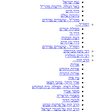
נצח ישראל
באר הגולה, דרשות מהר"ל
דרך חיים
נתיבות עולם
מהר"ל - שיעורים נפרדים
רמח"ל
מסילת ישרים
דרך ה'
דעת תבונות
דרך עץ חיים
רמח"ל - שיעורים נפרדים
רבי נחמן מברסלב
רבי חיים מוולוז'ין
הרב קוק
אורות
אורות הקודש
אורות התורה
עין איה
אדר היקר, עקבי הצאן
עולת ראיה, תפילה, בית המקדש
מוסר אביך
מאמרי הראי"ה
לנבוכי הדור
הרב קוק על פרשת שבוע
הרב קוק על מועדי ישראל