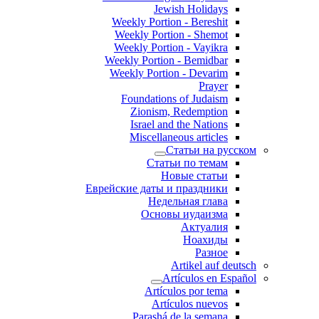
Jewish Holidays
Weekly Portion - Bereshit
Weekly Portion - Shemot
Weekly Portion - Vayikra
Weekly Portion - Bemidbar
Weekly Portion - Devarim
Prayer
Foundations of Judaism
Zionism, Redemption
Israel and the Nations
Miscellaneous articles
Статьи на русском
Статьи по темам
Новые статьи
Еврейские даты и праздники
Недельная глава
Основы иудаизма
Актуалия
Ноахиды
Разное
Artikel auf deutsch
Artículos en Español
Artículos por tema
Artículos nuevos
Parashá de la semana