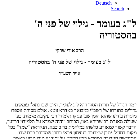
Deutsch
Search
ל"ג בעומר - גילוי של פני ה'
בהסטוריה
הרב אורי שרקי
ל"ג בעומר - גילוי של פני ה' בהסטוריה
אייר תשע"ד
יומה הגדול של תורת הסוד הוא ל"ג לעומר, היום שבו נתגלו עומקים
גדולים בתורתו של רשב"י כמבואר באדרא זוטא. אולם מסורת נוספת
מוסרת בידינו שהוא הזמן שבו פסקו תלמידי רבי עקיבא מלמות. כפי
שעולה מאגרת רב שרירא גאון, הכותב "והוה שמדא על תלמידוי דר"ע",
הדבר קשור למאורע כלשהו במלחמת בר כוכבא, הנקראת "שמד" בכל
מקום בחז"ל. יתכן שמדובר בניצחון צבאי ויתכן שמדובר ביום שבו
התחדשה העבודה במקדש בימי המרד. על יסוד זה מובן מדוע כאשר