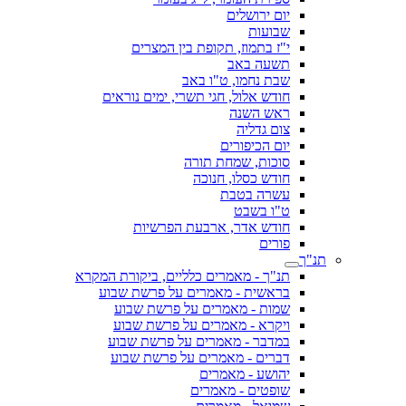
יום ירושלים
שבועות
י"ז בתמוז, תקופת בין המצרים
תשעה באב
שבת נחמו, ט"ו באב
חודש אלול, חגי תשרי, ימים נוראים
ראש השנה
צום גדליה
יום הכיפורים
סוכות, שמחת תורה
חודש כסלו, חנוכה
עשרה בטבת
ט"ו בשבט
חודש אדר, ארבעת הפרשיות
פורים
תנ"ך
תנ"ך - מאמרים כלליים, ביקורת המקרא
בראשית - מאמרים על פרשת שבוע
שמות - מאמרים על פרשת שבוע
ויקרא - מאמרים על פרשת שבוע
במדבר - מאמרים על פרשת שבוע
דברים - מאמרים על פרשת שבוע
יהושע - מאמרים
שופטים - מאמרים