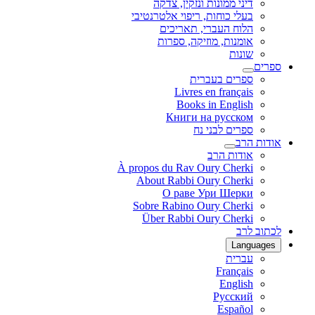
דיני ממונות ונזקין, צדקה
בעלי כוחות, ריפוי אלטרנטיבי
הלוח העברי, תאריכים
אומנות, מוזיקה, ספרות
שונות
ספרים
ספרים בעברית
Livres en français
Books in English
Книги на русском
ספרים לבני נח
אודות הרב
אודות הרב
À propos du Rav Oury Cherki
About Rabbi Oury Cherki
О раве Ури Шерки
Sobre Rabino Oury Cherki
Über Rabbi Oury Cherki
לכתוב לרב
Languages
עברית
Français
English
Русский
Español