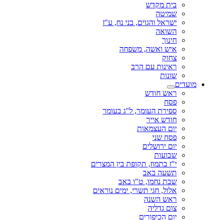
בית מקדש
שמיטה
ישראל והגוים, בני נח, ע"ז
השואה
חינוך
איש ואשה, משפחה
צחוק
ראינות עם הרב
שונות
מועדים
ראש חודש
פסח
ספירת העומר, ל"ג בעומר
חודש אייר
יום העצמאות
פסח שני
יום ירושלים
שבועות
י"ז בתמוז, תקופת בין המצרים
תשעה באב
שבת נחמו, ט"ו באב
אלול, חגי תשרי, ימים נוראים
ראש השנה
צום גדליה
יום הכיפורים