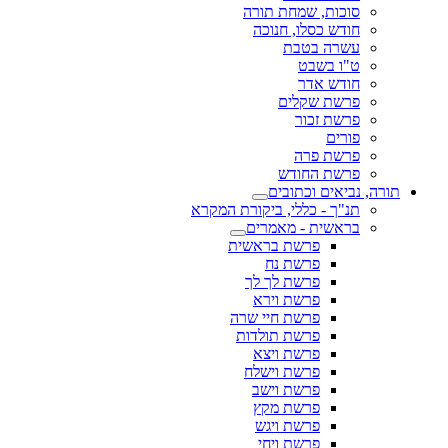
סוכות, שמחת תורה
חודש כסלו, חנוכה
עשרה בטבת
ט"ו בשבט
חודש אדר
פרשת שקלים
פרשת זכור
פורים
פרשת פרה
פרשת החודש
תורה, נביאים וכתובים
תנ"ך - כללי, ביקורת המקרא
בראשית - מאמרים
פרשת בראשית
פרשת נח
פרשת לך לך
פרשת וירא
פרשת חיי שרה
פרשת תולדות
פרשת ויצא
פרשת וישלח
פרשת וישב
פרשת מקץ
פרשת ויגש
פרשת ויחי