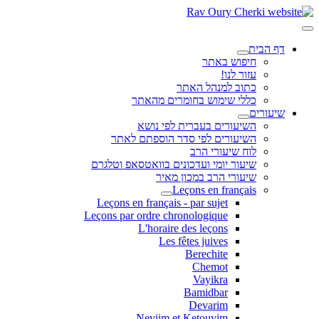
דף הבית
חיפוש באתר
עזור לנו!
כתוב למנהל האתר
כללי שימוש בחומרים מהאתר
שיעורים
השיעורים בעברית לפי נושא
השיעורים לפי סדר הוספתם לאתר
לוח שיעורי הרב
שיעור יומי ועדכונים בוואטסאפ וטלגרם
שיעורי הרב במכון מאיר
Leçons en français
Leçons en français - par sujet
Leçons par ordre chronologique
L'horaire des leçons
Les fêtes juives
Berechite
Chemot
Vayikra
Bamidbar
Devarim
Neviim et Ketouvim