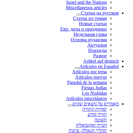
Israel and the Nations
Miscellaneous articles
Статьи на русском
Статьи по темам
Новые статьи
Евр. даты и праздники
Недельная глава
Основы иудаизма
Актуалия
Ноахиды
Разное
Artikel auf deutsch
Artículos en Español
Artículos por tema
Artículos nuevos
Parashá de la semana
Fiestas Judías
Los Noájidas
Artículos misceláneos
מאמרים על נושאים שונים
יסודות התורה
תורה ומדע
תשובה
חברה ואקטואליה
תהליך הגאולה, ציונות