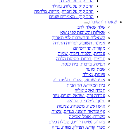
הרב קוק על תשובה
הרב קוק על גלות, גאולה
הרב קוק על חברה, מדינה, מלחמה
הרב קוק - מאמרים שונים
שאלות ותשובות
שלח שאלה לרב
שאלות ותשובות לפי נושא
השאלות והתשובות לפי תאריך
אמונה, תשובה, יסודות התורה
מקורות ופירושיהם
עברית, הלכות דיבור, שמות
חכמים, רבנות, פסיקת הלכה
תפילה, ברכות, בית כנסת
שבת ומועד
ציונות, גאולה
ארץ ישראל, הלכות תלויות בה
בית המקדש, הר הבית
חברה ואקטואליה
עבודה זרה, ישראל והגוים, גיור
חינוך, לימודים, הוראה
איש ואשה, משפחה, צניעות
גוף ומראה חיצוני, בגדים, ציצית
כשרות, אוכל ואכילה
טהרה, נטילת ידיים, טבילת כלים
ספרי קודש, תפילין, מזוזה, גניזה