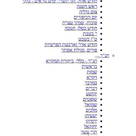
חודש אלול, חגי תשרי, ימים נוראים - כללי
ראש השנה
צום גדליה
יום הכיפורים
סוכות, שמיני עצרת
חודש כסלו, חנוכה
י' בטבת
ט"ו בשבט
חודש אדר וארבעת הפרשיות
פורים, מגילת אסתר
תנ"ך
תנ"ך - כללי, ביקורת המקרא
בראשית
שמות
ויקרא
במדבר
דברים
יהושע
שופטים
שמואל
מלכים
ישעיהו
ירמיהו
יחזקאל
תרי עשר