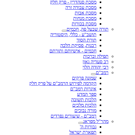
מסכת סנהדרין - פרק חלק
מסכת עבודה זרה
מסכת אבות
מסכת מנחות
מסכת בכורות
תורה שבעל פה, חכמים
תושב"ע - כללי, היסטוריה
תורת הסוד
רבנות, פסיקת הלכה
חכמים - אישיותם ותורתם
תפילה וברכות
רב סעדיה גאון
רבי יהודה הלוי
רמב"ם
שמונה פרקים
הקדמה לפירוש הרמב"ם על פרק חלק
איגרות רמב"ם
ספר המדע
הלכות תשובה
הלכות מלכים
מורה נבוכים
רמב"ם - שיעורים נפרדים
מהר"ל מפראג
גבורות ה'
תפארת ישראל