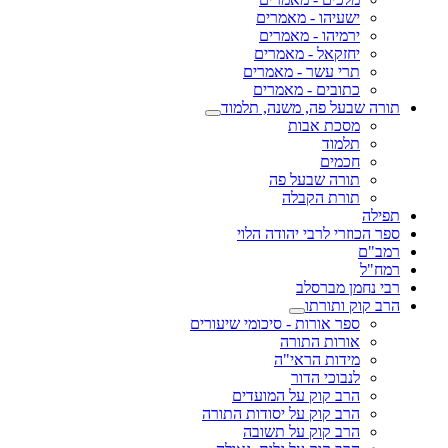
ישעיהו - מאמרים
ירמיהו - מאמרים
יחזקאל - מאמרים
תרי עשר - מאמרים
כתובים - מאמרים
תורה שבעל פה, משנה, תלמוד
מסכת אבות
תלמוד
חכמים
תורה שבעל פה
תורת הקבלה
תפילה
ספר הכוזרי לרבי יהודה הלוי
רמב"ם
רמח"ל
רבי נחמן מברסלב
הרב קוק ותורתו
ספר אורות - סיכומי שיעורים
אורות התורה
מידות הראי"ה
לנבוכי הדור
הרב קוק על המועדים
הרב קוק על יסודות התורה
הרב קוק על תשובה