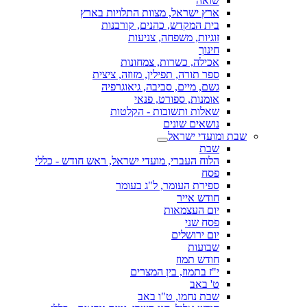
שואה
ארץ ישראל, מצוות התלויות בארץ
בית המקדש, כהנים, קורבנות
זוגיות, משפחה, צניעות
חינוך
אכילה, כשרות, צמחונות
ספר תורה, תפילין, מזוזה, ציצית
גשם, מיים, סביבה, גיאוגרפיה
אומנות, ספורט, פנאי
שאלות ותשובות - הקלטות
נושאים שונים
שבת ומועדי ישראל
שבת
הלוח העברי, מועדי ישראל, ראש חודש - כללי
פסח
ספירת העומר, ל"ג בעומר
חודש אייר
יום העצמאות
פסח שני
יום ירושלים
שבועות
חודש תמוז
י"ז בתמוז, בין המצרים
ט' באב
שבת נחמו, ט"ו באב