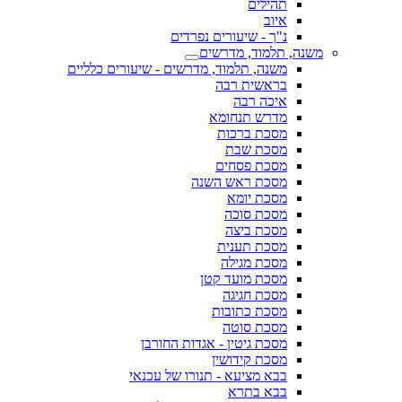
תהילים
איוב
נ"ך - שיעורים נפרדים
משנה, תלמוד, מדרשים
משנה, תלמוד, מדרשים - שיעורים כלליים
בראשית רבה
איכה רבה
מדרש תנחומא
מסכת ברכות
מסכת שבת
מסכת פסחים
מסכת ראש השנה
מסכת יומא
מסכת סוכה
מסכת ביצה
מסכת תענית
מסכת מגילה
מסכת מועד קטן
מסכת חגיגה
מסכת כתובות
מסכת סוטה
מסכת גיטין - אגדות החורבן
מסכת קידושין
בבא מציעא - תנורו של עכנאי
בבא בתרא