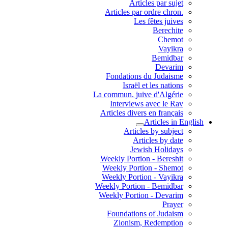
Articles par sujet
.Articles par ordre chron
Les fêtes juives
Berechite
Chemot
Vayikra
Bemidbar
Devarim
Fondations du Judaisme
Israël et les nations
La commun. juive d'Algérie
Interviews avec le Rav
Articles divers en français
Articles in English
Articles by subject
Articles by date
Jewish Holidays
Weekly Portion - Bereshit
Weekly Portion - Shemot
Weekly Portion - Vayikra
Weekly Portion - Bemidbar
Weekly Portion - Devarim
Prayer
Foundations of Judaism
Zionism, Redemption