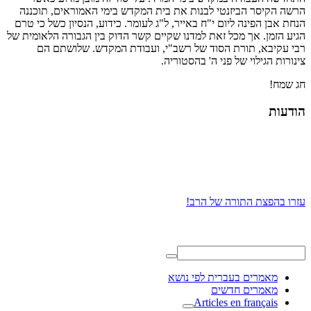
הרשה הקיסר הביזנטי לבנות את בית המקדש בימי האמוראים, תוכננה
הנחת אבן הפינה ליום י"ח באייר, ל"ג לעומר. כידוע, הנסיון כשל כי טרם
הגיע הזמן. אך מכל זאת למדנו שקיים קשר הדוק בין הגבורה הלאומית של
רבי עקיבא, תורת הסוד של רשב"י, ועבודת המקדש. שלושתם הם
צינורות הגילוי של פני ה' בהסטוריה.
חג שמח!
הודעות
עזרו בהפצת התורה של הרב!
מאמרים בעברית לפי נושא
מאמרים חדשים
Articles en français