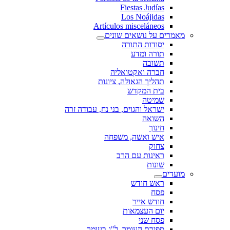
Fiestas Judías
Los Noájidas
Artículos misceláneos
מאמרים על נושאים שונים
יסודות התורה
תורה ומדע
תשובה
חברה ואקטואליה
תהליך הגאולה, ציונות
בית המקדש
שמיטה
ישראל והגוים, בני נח, עבודה זרה
השואה
חינוך
איש ואשה, משפחה
צחוק
ראינות עם הרב
שונות
מועדים
ראש חודש
פסח
חודש אייר
יום העצמאות
פסח שני
ספירת העומר, ל"ג בעומר