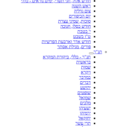
חודש אלול, חגי תשרי, ימים נוראים - כללי
ראש השנה
צום גדליה
יום הכיפורים
סוכות, שמיני עצרת
חודש כסלו, חנוכה
י' בטבת
ט"ו בשבט
חודש אדר וארבעת הפרשיות
פורים, מגילת אסתר
תנ"ך
תנ"ך - כללי, ביקורת המקרא
בראשית
שמות
ויקרא
במדבר
דברים
יהושע
שופטים
שמואל
מלכים
ישעיהו
ירמיהו
יחזקאל
תרי עשר