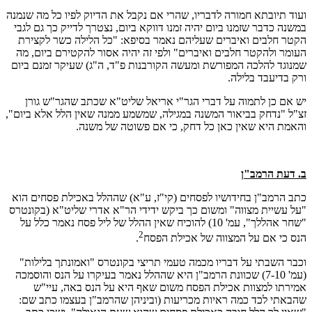
ועוד תיובתא חמורה לדבריו, שהרי אם נקבל את הדיוק לפיו כל מה שנמנה
במשנה כדבר שזמנו ביום יהיה זמנו דווקא ביום, נצטרך לדייק כך גם לגבי
הקטר חלבים ואיברים שעליהם נאמר בסיפא: "כל הלילה כשר לקצירת
העומר ולהקטר חלבים ואיברים" ולפי זה יהיה אסור להקטירם ביום, מה
שמנוגד להלכה המפורשת ומעשה הקורבנות פ"ד, ה"ג) שעיקר זמנם ביום
ורק בדיעבד בלילה.
יש אם כן לתמוה על דברי הגר"י אריאל שליט"א שכתב שהגר"ש גורן
זצ"ל "נדחק בביאור המשנה במגילה, שמשמע ממנה שאין הלל אלא ביום",
והאמת היא שאין כאן כל דחק, כי אם פשוטה של משנה.
ב. דעת הרמב"ן
כתב הרמב"ן בחידושיו לפסחים (קי"ז, ע"א) שההלל באכילת פסחים הוא
"על עשיית מצווה" ומשום כך ביקש ידידי הר"א אדרי שליט"א (בקונטרס
"שחר אהללך", עמ' 10) להוכיח שאין ההלל של ליל פסח נאמר כלל על
2
הנס כי אם על המצווה של אכילת הפסח
.
וכבר השבתי על דבריו מכמה טעמי תריצי בקונטרס "ואמונתך בלילות"
(עמ' 7-10) שכוונת הרמב"ן היא שההלל נאמר בעיקרו על הנס והוסמכה
אמירתו למצוות אכילת הפסח משום שאף היא על הנס באה, עיי"ש
שהבאתי לכד כמה ראיות מכריעות (וביניהן שהרמב"ן בעצמו כתב שם: