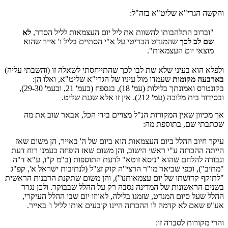
והקשה הגרי"א שליט"א בזה"ל:
"וברוב התלהבותו להשוות את ליל יום העצמאות לליל הסדר,
לא
שם לב לכך
שהמנדט הבריטי על א"י הסתיים בליל ו' אייר שהוא
מוצאי יום העצמאות".
ולפלא הוא בעיני שלא שת לבו לכך שהתייחסתי לשאלה זו (והשבתי עליה)
בארבעה מקומות
שעמדו מול עיניו של הגרי"א שליט"א, ואלו הן:
בקונטרס ואמונתך בלילות (עמ' 18), בנספח (בעמ' 21, ובעמ' 29-30),
ובסידור בית מלוכה (עמ' 212). אין זו אלא שגגת שליט.
אך מכיוון שאין המקורות הנ"ל מצויים בידי הכל, אבאר שוב את מה
שכתבתי שם, בתוספת מה:
עיקר חיוב ההלל ביום העצמאות הוא ביום של ה' באייר, הן משום שאז
הייתה ההכרזה ע"י ראשי הישוב, והן משום שאז הופחה בעמנו רוח דעת
וגבורה להלחם שהוא "ניסא זוטא" לדעת התוספות (ב"מ ק"ו, ע"א ד"ה
"מתיב"), וכפי שביאר מו"ר הרצי"ה קוק זצ"ל (לנתיבות ישראל א', קפ"ג
"לתוקף קדושתו של יום עצמאותנו"), והן משום שתקנת הרבנות הראשית
בשנים הראשונות של המדינה נסבה רק על ההלל שבבוקר. ולכן נגרר
ההלל שעל סיום המנדט, שזמנו בלילה, לאווזו יום שבו ההלל העיקרי,
אע"פ שאם לא קדמה לו ההכרזה היינו קובעים אותו לליל ו' באייר.
והרי מקורות לסברה זו: