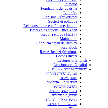
Talmoud
Fondations du judaisme
La prière
Sionisme, l'état d'Israël
Société et politique
Relations homme et femme, famille
Israel et les nations, Bnei Noah
Rabbi Yéhouda Halévy
Maimonide
Rabbi Na'hman de Breslev
Rav Kook
(Rav Askenazi (Manitou
Leçons divers
Lectures in English
Lecciones en Español
שיעורים נפרדים - שונות
אמונה, יסודות התורה
מוסר, מידות
תורה ומדע, אבולוציה
תשובה והלכותיה
דיבור, שפה, אותיות
חברה, אקטואליה
תהליך הגאולה וציונות
ישראל והגוים, בני נח