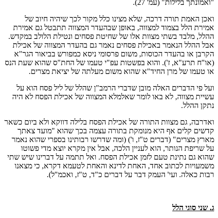
"ואמונתך בלילות" (עמ' 27).
ואכן האמת תורה דרכה, שלא מצינו כלל מקור לכך שיהיה חיוב של
אמירת הלל בצמוד למצווה, באופן שבהעדר המצווה תתבטל גם אמירת
ההלל, מלבד בשתי מצוות אלו של שחיטת פסחים ונטילת הלולב במקדש.
אבל ההלל הנאמר באכילת פסחים נאמר גם בהעדר המצווה של אכילת
הקרבן או בהעדר הכוסות, משום פרסומי ניסא כמפורש בביאור הגר"א
(או"ח תרע"א, ז'). והוא בפשטות עפ"י טעמו של החת"ס שהוא שעת הנס
או טעמו של מרן החיד"א שהוא משום מעלתה של יציאת מצרים.
ועל פי הדברים האלה מובן שדברי הרמב"ן שהלל של ליל פסח הוא על
עשיית מצווה, לא באו לומר שאלמלא המצווה של אכילת הפסח לא היה
נתקן ההלל.
ואדרבה, גם מצוות התורה של אכילת הפסח בלילה דווקא ולא ביום כשאר
קדשים קלים אף היא מנומקת בתורה עצמה בכך שהוא "מועד צאתך
מארץ מצרים" (דברים ט"ז, ו') (ומה שדרשו רבותינו בספרי שהוא נאמר
על שריפת הנותר, הוא לעניין הלכה, אבל אין מקרא יוצא מדי פשוטו
שהוא גם נתינת טעם לזמן אכילת הפסח. ואל תתמה על דברינו שיש שתי
משמעויות לכתוב אחד, האחת לדינא והאחת לטעמא דקרא, כי מצאנו
רבות כאלה. ועי' העמק דבר על דברים כ"ד, ט"ז, ואכמ"ל).
ג. שני סוגי הלל