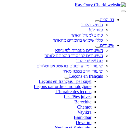
דף הבית
חיפוש באתר
עזור לנו!
כתוב למנהל האתר
כללי שימוש בחומרים מהאתר
שיעורים
השיעורים בעברית לפי נושא
השיעורים לפי סדר הוספתם לאתר
לוח שיעורי הרב
שיעור יומי ועדכונים בוואטסאפ וטלגרם
שיעורי הרב במכון מאיר
Leçons en français
Leçons en français - par sujet
Leçons par ordre chronologique
L'horaire des leçons
Les fêtes juives
Berechite
Chemot
Vayikra
Bamidbar
Devarim
Neviim et Ketouvim