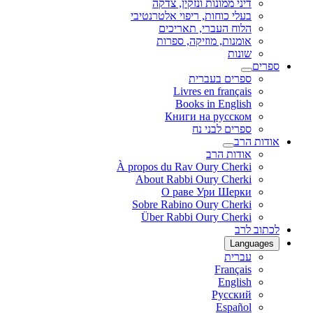
דיני ממונות ונזקין, צדקה
בעלי כוחות, ריפוי אלטרנטיבי
הלוח העברי, תאריכים
אומנות, מוזיקה, ספרות
שונות
ספרים
ספרים בעברית
Livres en français
Books in English
Книги на русском
ספרים לבני נח
אודות הרב
אודות הרב
À propos du Rav Oury Cherki
About Rabbi Oury Cherki
О раве Ури Шерки
Sobre Rabino Oury Cherki
Über Rabbi Oury Cherki
לכתוב לרב
Languages
עברית
Français
English
Русский
Español