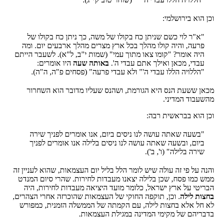
וכן הוא בירושלמי:
"א"ר לוי כשם שניתן כח בקולו של משה, כך ניתן כח בקולו של
פרעה, והיה קולו מהלך בכל ארץ מצרים מהלך ארבעים יום. ומה
היה אומר? "קומו צאו מתוך עמי" (שמות י"ב, ל"א). לשעבר הייתם
עבדי, מכאן ואילך אתם עבדי ה'.
באותה שעה
היו אומרים:
"הללויה הללו עבדי ה'" ולא עבדי פרעה" (פסחים פ"ה, ה"ה).
מכאן ששעת הנס היא הגורמת, ושהנס שעליו מדובר הוא השחרור
מהשעבוד המדיני.
וכן הוא בבראשית רבה:
"בשעה שאתה עושה לנו ניסים ביום, אנו אומרים לפניך שירה
ביום, ובשעה שאתה עושה לנו ניסים בלילה אנו אומרים לפניך
שירה בלילה" (ו', ב').
והנה על פי זה עולה שיש לומר הלל בליל יום העצמאות, שהוא לעניין זה
ממש כמו פסח, שכן בלילה יצאנו מעבדות לחירות. שהרי סיום המנדט
הבריטי על ארץ ישראל, כלומר מועד היציאה מעבדות לחירות, היה
בחצות לילה
. וכן, תוקפה החוקי של העצמאות שהוכרזה אחרי הצהרים,
לא חל אלא בחצות לילה, עם הקמתה של הממשלה הזמנית, כמפורש
בדבריהם של מקימי המדינה במגילת העצמאות.