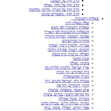
הרב קוק על תשובה
הרב קוק על גלות, גאולה
הרב קוק על חברה, מדינה, מלחמה
הרב קוק - מאמרים שונים
שאלות ותשובות
שלח שאלה לרב
שאלות ותשובות לפי נושא
השאלות והתשובות לפי תאריך
אמונה, תשובה, יסודות התורה
מקורות ופירושיהם
עברית, הלכות דיבור, שמות
חכמים, רבנות, פסיקת הלכה
תפילה, ברכות, בית כנסת
שבת ומועד
ציונות, גאולה
ארץ ישראל, הלכות תלויות בה
בית המקדש, הר הבית
חברה ואקטואליה
עבודה זרה, ישראל והגוים, גיור
חינוך, לימודים, הוראה
איש ואשה, משפחה, צניעות
גוף ומראה חיצוני, בגדים, ציצית
כשרות, אוכל ואכילה
טהרה, נטילת ידיים, טבילת כלים
ספרי קודש, תפילין, מזוזה, גניזה