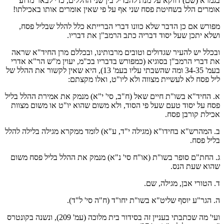
בגמרא (שם) דווקא על מנת להבדיל בין שני ההללים, כדי לבאר מדוע
אומרים הלל בשחיטת פסח שני אף על פי שאין אומרים אותו באכילתו!
מפורש אם כן הדבר שלא כוונו דברי הברייתא כלל להלל שבליל פסח,
ושלא יתכן שעל יסוד דבריה כתב הרמב"ן את דבריו.
ובכלל יש להעיר שגדולים וטובים מרבותינו, ובכללם מרן החיד"א שראה
את דברי הרמב"ן בסוגיא (כמפורש בדבריו בכ"מ, יעוין מ"ש הר"א אדרי
בעמ' 34-35 ומה שהשבתי עליו בעמ' 13), היא שאין לקשור את ההלל של
ליל פסח לא לעשיית מצווה ולא ליו"ט, ואלו מקצתם:
א. החיד"א בשו"ת חיים שאל (ח"ב, סי' י"א) מנמק את אמירת ההלל בליל
פסח על יסוד טעם שעל פי הסוד, ולא משום שהוא יו"ט או משום מצוות
אכילת קורבן פסח.
ב. המהרש"א בחידו"א (מגילה י"ד, ע"א) לומד ממקרא מגילה בלילה להלל
בליל פסח.
ג. החת"ם סופר בשו"ת (או"ח סי' נ"א) מנמק את ההלל בליל פסח משום
שהוא שעת הנס.
ד. הטורי אבן, מגילה, שם.
ה. הגר"ע יוסף שליט"א בשו"ת יחו"ד (ח"ה סי' ל"ד).
ועי' מה שכתבתי בעניין זה בסידור בית מלוכה (עמ' 209), ונשנה בקונטרס