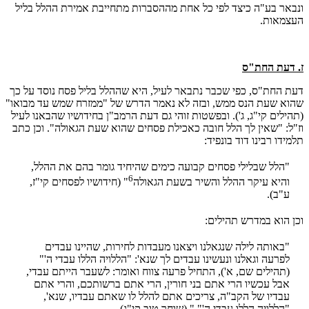
ונבאר בע"ה כיצד לפי כל אחת מההסברות מתחייבת אמירת ההלל בליל
העצמאות.
ז. דעת החת"ס
דעת החת"ס, כפי שכבר נתבאר לעיל, היא שההלל בליל פסח נוסד על כך
שהוא שעת הנס ממש, ובזה לא נאמר הדרש של "ממזרח שמש עד מבואו"
(תהילים קי"ג, ג'). ובפשטות זוהי גם דעת הרמב"ן בחידושיו שהבאנו לעיל
וז"ל: "שאין לך הלל חובה כאכילת פסחים שהוא שעת הגאולה". וכן כתב
תלמידו רבינו דוד בונפיד:
"הלל שבלילי פסחים קבועה כימים שהיחיד גומר בהם את ההלל,
6
והיא עיקר ההלל והשיר בשעת הגאולה
" (חידושיו לפסחים קי"ז,
ע"ב).
וכן הוא במדרש תהילים:
"באותה לילה שנגאלנו ויצאנו מעבדות לחירות, שהיינו עבדים
לפרעה וגאלנו ונעשינו עבדים לך שנא': "הללויה הללו עבדי ה'"
(תהילים שם, א'), התחיל פרעה צווח ואומר: לשעבר הייתם עבדי,
אבל עכשיו הרי אתם בני חורין, הרי אתם ברשותכם, והרי אתם
עבדיו של הקב"ה, צריכים אתם להלל לו שאתם עבדיו, שנא',
"הללויה הללו עבדי ה'" " (שוחר טוב קי"ג).