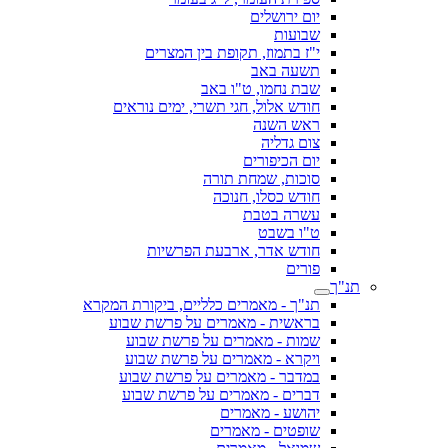
יום ירושלים
שבועות
י"ז בתמוז, תקופת בין המצרים
תשעה באב
שבת נחמו, ט"ו באב
חודש אלול, חגי תשרי, ימים נוראים
ראש השנה
צום גדליה
יום הכיפורים
סוכות, שמחת תורה
חודש כסלו, חנוכה
עשרה בטבת
ט"ו בשבט
חודש אדר, ארבעת הפרשיות
פורים
תנ"ך
תנ"ך - מאמרים כלליים, ביקורת המקרא
בראשית - מאמרים על פרשת שבוע
שמות - מאמרים על פרשת שבוע
ויקרא - מאמרים על פרשת שבוע
במדבר - מאמרים על פרשת שבוע
דברים - מאמרים על פרשת שבוע
יהושע - מאמרים
שופטים - מאמרים