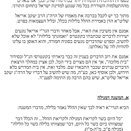
בספרות ההלכתית ונלמדות יותר בבתי מדרשות, ובכך אנו נגאלים
מההתעלמות השוררת בכל מה שנוגע למדינת ישראל בתחום התורני.
מתוך כך יש לקבל בברכה את מאמרו של הרה"ג הרב יעקב אריאל
שליט"א הדן באמירת ההלל בלילות בכלל, ובליל העצמאות בפרט.
אמנם אין משיבין את הארי, אבל מאחר ודברי הגר"י אריאל נוגעים
ישירות לדברים שכתבתי בקונטרס "ואמונתך בלילות" לא אוכל שלא
להשיב, ובפרט שהדברים נוגעים בסוגיה חמורה, והוא האופן בו עלינו
להודות לה' על גאולתנו.
אמנם את רוב הדברים בעניין זה כבר ביארתי בקונטרסי הנ"ל ובסידור
"בית מלוכה", אך אין הם מצויים בידי הכל, לכן אציין במהלך הרצאת
הדברים עניינים שכבר התבארו שם. מלבד זאת, אין בית המדרש בלא
חידוש, ולכן אוסיף כאן, בע"ה, מה שיש להשיב על דבריו של הרה"ג יעקב
אריאל שליט"א, שיש בהם הרבה מן התימה לפענ"ד.
א. המשנה דמגילה
הביא הגרי"א ראיה לכך שאין ההלל נאמר בלילה, מדברי המשנה:
"כל היום כשר לקריאת המגילה ולקריאת ההלל... זה הכלל דבר
שמצוותו ביום כשר כל היום, דבר שמצוותו בלילה כשר כל הלילה"
(מגילה פ"ב, מ"ה-מ"ו).