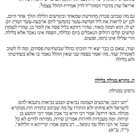
3
אריאל שדן מדברי המהר"ל לדין אמירת ההלל עצמו
.
גם מה שכתב סברה מחודשת שמאחר ובקדשים הלילה הולך אחר היום,
לכן יש לראות את ליל חמישה-עשר כהמשך ליום ארבעה-עשר ושדין יום
יש לו, הוא תמוה מאוד, שהרי דווקא בליל פסח אין לומר כן, שהרי לעומת
קדשים קלים רגילים הנאכלים ביום ובלילה, הפסח אינו נאכל אלא בלילה.
הרי שלילו אינו כיומו, ופשוט.
ועוד, שאם כן כבר יצא ידי חובתו בהלל שבשחיטת פסחים, ומה לו לשוב
לאומרו? ועוד, מה יאמר בפסח שני שאין ההלל נאמר בו אלא בשחיטתו
ולא בלילו?
ה. מקרא מגילה בלילה
גרסינן במגילה:
"תנו רבנן: ארבעים ושמונה נביאים ושבע נביאות נתנבאו להם
לישראל ולא פיחתו ולא הותירו על מה שכתוב בתורה חוץ ממקרא
מגילה. מאי דרוש? אמר רבי חייא בר אבין אמר רבי יהושע בן
קרחה: ומה מעבדות לחירות אמרינן שירה, ממיתה לחיים לא כל
שכן? אי הכי הלל נמי נימא?... רב נחמן אמר: קרייתא זו הלילא".
(י"ד, ע"א).