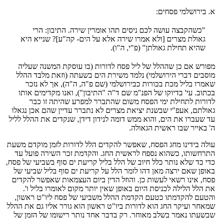
א. בירושלמי פסחים:
"כשהקבצה עושה לכם ניסים תהו אומרין שירה. התיבון: הרי
גאולת מצרים [ולא אמרו שירה אלא על הים- קה"ע]? שנייא היא
שהיא תחילת גאולתן" (פ"י, ה"ו).
מפורש אם כן שההלל של ליל פסח לדורות (בו עוסקת המשנה שעליה
מוסבים דברי הירושלמי) נלמד משירת הים בשעתה (וזאת מלבד ההלל
שאמרו בליל מכת בכורות כבירושלמי (שם פ"ה, ה"ה), אך לא נזכר
בכתוב. עי' בדיוקו של הפנ"מ שם ד"ה "התיבון"), ואנו מקדימים אותו
לדורות לתחילת ימי הפסח משום שהתברר למפרע שהיתה זו כבר
גאולתם, אעפ"י שבשנת יציאת מצרים לא נתברר עדיין שהם אכן נגאלו
עד שעברו את הים, והוא ממש דומה לנידון דידן, שנקדים את ההלל לליל
ה' באייר שבו ראשית הגאולה.
עולה בידינו מחג הפסח, שאפשר להקדים הלל לדורות לזמן מוקדם משעת
התרחשותו, כשהוא נספח לראשית החג. והקדמת זכר השירה פועל עד
כדי כד שלא נותר כלל חיוב של הלל בליל קריעת ים סוף בשביעי של פסח,
באופן שאם ירצה מאן דהו לומר הלל על קריעת ים סוף בליל שביעי של
פסח, אינו רשאי לעשות כן. והוזל הדין ביום העצמאות שאפשר להקדים
את הלל הלילה לכניסת היום באופן שאין יותר מקום לאומרו בליל ו'.
והטעם להקדמתו כטעם הקדמת ההלל משביעי של פסח ליו"ט ראשון,
שמאחר ועיקר החג הוא לדורות ביו"ט ראשון הוא גורר אליו גם את ההלל
שבשעתו נאמר בשלב מאוחר. רק בדבר אחד נותר רישומו של הזמן של