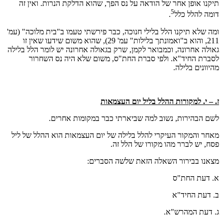
תיקנו אופן אחר של הודאה על נס הפך, שהוא הדלקת הנרות. ואין זה
5
דומה להלל כלל
.
ומה שלא תיקנו הלל בלילי חנוכה, כבר פירשתי טעמו ב"בית מלוכה" (עמ'
211, והוא ב"ואמונתך בלילות" עמ' 29), שהוא משום שידעו שאין זו
גאולה אחרונה, וכמבואר לקמן, שרק בגאולה אחרונה יש לומר הלל בלילה
לסברת החיד"א. ולפי סברת החת"ס, משום שלא היה נס השחרור
מהיוונים בלילה.
ז. – י. למקורות ההלל בליל יום העצמאות
לשם הבהירות, נשוב למה שביארתי כבר במקומות אחרים.
מאחר והמקור העיקרי להלל בלילה של יום העצמאות הוא ההלל של ליל
פסח, יש לברר מהו מקורו של הלל זה.
מצאנו בבירור השאלה הזאת שלשה הסברים:
א. דעת החת"ס
ב. דעת החיד"א
ג. דעת המהרש"א.