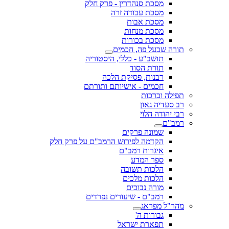
מסכת סנהדרין - פרק חלק
מסכת עבודה זרה
מסכת אבות
מסכת מנחות
מסכת בכורות
תורה שבעל פה, חכמים
תושב"ע - כללי, היסטוריה
תורת הסוד
רבנות, פסיקת הלכה
חכמים - אישיותם ותורתם
תפילה וברכות
רב סעדיה גאון
רבי יהודה הלוי
רמב"ם
שמונה פרקים
הקדמה לפירוש הרמב"ם על פרק חלק
איגרות רמב"ם
ספר המדע
הלכות תשובה
הלכות מלכים
מורה נבוכים
רמב"ם - שיעורים נפרדים
מהר"ל מפראג
גבורות ה'
תפארת ישראל