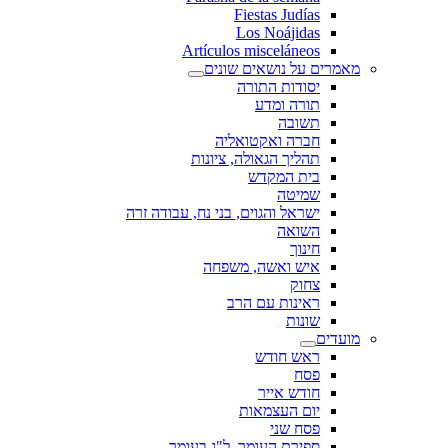
Fiestas Judías
Los Noájidas
Artículos misceláneos
מאמרים על נושאים שונים
יסודות התורה
תורה ומדע
תשובה
חברה ואקטואליה
תהליך הגאולה, ציונות
בית המקדש
שמיטה
ישראל והגוים, בני נח, עבודה זרה
השואה
חינוך
איש ואשה, משפחה
צחוק
ראינות עם הרב
שונות
מועדים
ראש חודש
פסח
חודש אייר
יום העצמאות
פסח שני
ספירת העומר, ל"ג בעומר