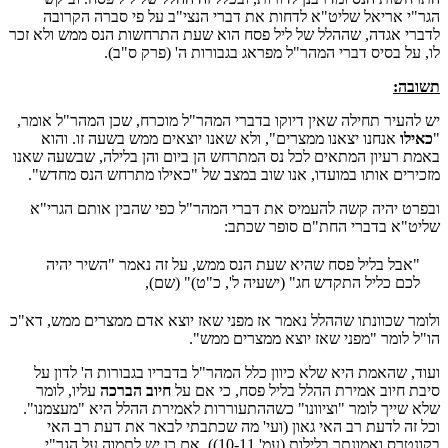
הגר"י אריאל שליט"א לדחות את דברי הנצי"ב על פי סברה הקרובה
לדברי אגדה, שההלל של ליל פסח הוא שעת התרחשות הנס ממש ולא זכר
לו, על בסיס דברי המהר"ל מפראג בגבורות ה' (פרק ס"ב).
תשובה:
יש להעיר תחילה שאין דיוקו בדברי המהר"ל מוכרח, שכן המהר"ל אומר,
"
כאילו
אנחנו יצאנו ממצרים", ולא שאנו יוצאים ממש בשעה זו. והוא
באמת רעיון המתאים לכל נס המתרחש הן ביום והן בלילה, שבשעה שאנו
מזכירים אותו במועדו, אנו שוב במצב של "כאילו מתרחש הנס מחדש".
ובפרט יהיה קשה להעמיס את דברי המהר"ל כפי שהבין אותם הגרי"א
שליט"א בדברי החת"ם סופר שכתב:
"אבל בליל פסח שהיא שעת הנס ממש, על זה נאמר "השיר יהיה
לכם כליל התקדש חג" (ישעיה ל', כ"ט)" (שם),
ולומר שכוונתו שההלל נאמר אז מפני שאז יוצא אדם ממצרים ממש, דא"כ
הו"ל לומר "מפני שאז יוצא ממצרים ממש".
ועוד, שהאמת היא שלא כיוון כלל המהר"ל בדבריו בגבורות ה' לדון על
סיבת חיוב אמירת ההלל בליל פסח, כי אם על
חיוב הברכה
עליו, לומר
שלא שייך לומר "וציוונו" כשההתעוררות לאמירת ההלל היא "מעצמנו".
וכל זה לדעת רב האי גאון (ועי' מה שכתבתי לבאר את דעת רב האי
בקונטרס ואמונתך בלילות (עמ' 10-11)), אם כן יש לתמוה על הגר"י