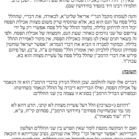
"שאין לך הלל חובה כאכילת פסחים שהוא שעת הגאולה". ושכן כתב
תלמידו רבינו דוד בונפיד בחידושיו שם).
והנה לעומתו מקבל הגר"י אריאל שליט"א, לכאורה, את דבריי, שההלל
בליל פסח על הנס הוא בא, אלא שהוסיף שרק משום מצוות אכילת הפסח
יכול היה להיתקן בלילה, כלומר ההלל של ליל פסח אפשרי רק על ידי
צירופם של שני גורמים כאחד: שעת הנס, והמצווה של אכילת הפסח. ולפי
זה בשאר חגים שאין לנו מצווה כאכילת הפסח, אין מקור לאמירת ההלל
בלילה. וכמקור לסברה זו הביא את דברי הגמרא: "אפשר ישראל שוחטין
פסחיהן ונוטלין לולביהן ואין אומרין הלל" (פסחים צ"ה, ע"ב), ועל פיהם
פירש את דברי הרמב"ן שהלל בליל פסח על עשיית מצווה הוא בא,
עכת"ד.
תשובה:
דברים אלו קשה להולמם, שכן ההלל הנידון בדברי הרמב"ן הוא זה הנאמר
על אכילת הפסח, ואילו הברייתא דיברה על ההלל הנאמר בשחיטתו.
ובמפורש הבדיל הרמב"ן בסוגיא זו עצמה בין שני ההללים:
"דהתם (=בערכין) הלל דעל עשיית מצוות לא קתני, תדע דהא לא
מני נמי שבשחיטת פסחים" (חידושי הרמב"ן, פסחים קי"ח, ע"א,
ד"ה "עוד מצאתי").
ואם יד המקשה מונפת לומר שאין הפרש בין שני ההללים ושלשון
הברייתא: "אפשר ישראל וכו'" כולל את שניהם, נשיב שברייתא זו הובאה