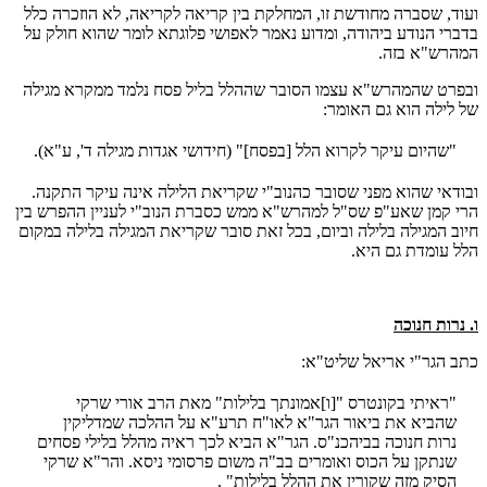
ועוד, שסברה מחודשת זו, המחלקת בין קריאה לקריאה, לא הוזכרה כלל
בדברי הנודע ביהודה, ומדוע נאמר לאפושי פלוגתא לומר שהוא חולק על
המהרש"א בזה.
ובפרט שהמהרש"א עצמו הסובר שההלל בליל פסח נלמד ממקרא מגילה
של לילה הוא גם האומר:
"שהיום עיקר לקרוא הלל [בפסח]" (חידושי אגדות מגילה ד', ע"א).
ובודאי שהוא מפני שסובר כהנוב"י שקריאת הלילה אינה עיקר התקנה.
הרי קמן שאע"פ שס"ל למהרש"א ממש כסברת הנוב"י לעניין ההפרש בין
חיוב המגילה בלילה וביום, בכל זאת סובר שקריאת המגילה בלילה במקום
הלל עומדת גם היא.
ו. נרות חנוכה
כתב הגר"י אריאל שליט"א:
"ראיתי בקונטרס "[ו]אמונתך בלילות" מאת הרב אורי שרקי
שהביא את ביאור הגר"א לאו"ח תרע"א על ההלכה שמדליקין
נרות חנוכה בביהכנ"ס. הגר"א הביא לכך ראיה מהלל בלילי פסחים
שנתקן על הכוס ואומרים בב"ה משום פרסומי ניסא. והר"א שרקי
הסיק מזה שקורין את ההלל בלילות" .