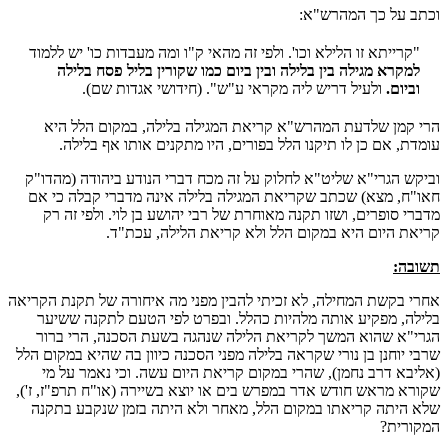
וכתב על כך המהרש"א:
"קרייתא זו הלילא וכו'. ולפי זה מהאי ק"ו ומה מעבדות כו' יש ללמוד
למקרא מגילה בין בלילה ובין ביום כמו שקורין בליל פסח בלילה
וביום.
ולעיל דריש ליה מקראי ע"ש". (חידושי אגדות שם).
הרי קמן שלדעת המהרש"א קריאת המגילה בלילה, במקום הלל היא
עומדת, אם כן לו תיקנו הלל בפורים, היו מתקנים אותו אף בלילה.
וביקש הגרי"א שליט"א לחלוק על זה מכח דברי הנודע ביהודה (מהדו"ק
חאו"ח, מצא) שכתב שקריאת המגילה בלילה אינה מדברי קבלה כי אם
מדברי סופרים, ושזו תקנה מאוחרת של רבי יהושע בן לוי. ולפי זה רק
קריאת היום היא במקום הלל ולא קריאת הלילה, עכת"ד.
תשובה:
אחרי בקשת המחילה, לא זכיתי להבין מפני מה איחורה של תקנת הקריאה
בלילה, מפקיע אותה מלהיות כהלל. ובפרט לפי הטעם לתקנה ששיער
הגרי"א שהוא המשך לקריאת הלילה שנהגה בשעת הסכנה, הרי ברור
שרבי יוחנן בן נורי שקראה בלילה מפני הסכנה כיוון בה שהיא במקום הלל
(אליבא דרב נחמן), שהרי במקום קריאת היום עשה. וכי נאמר על מי
שקורא מראש חודש אדר במפרש בים או יוצא בשיירה (או"ח תרפ"ז, ז'),
שלא היתה קריאתו במקום הלל, מאחר ולא היתה בזמן שנקבע בתקנה
המקורית?