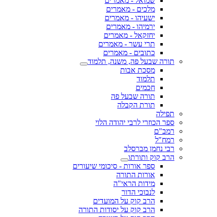
שמואל - מאמרים
מלכים - מאמרים
ישעיהו - מאמרים
ירמיהו - מאמרים
יחזקאל - מאמרים
תרי עשר - מאמרים
כתובים - מאמרים
תורה שבעל פה, משנה, תלמוד
מסכת אבות
תלמוד
חכמים
תורה שבעל פה
תורת הקבלה
תפילה
ספר הכוזרי לרבי יהודה הלוי
רמב"ם
רמח"ל
רבי נחמן מברסלב
הרב קוק ותורתו
ספר אורות - סיכומי שיעורים
אורות התורה
מידות הראי"ה
לנבוכי הדור
הרב קוק על המועדים
הרב קוק על יסודות התורה