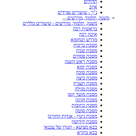
תהילים
איוב
נ"ך - שיעורים נפרדים
משנה, תלמוד, מדרשים
משנה, תלמוד, מדרשים - שיעורים כלליים
בראשית רבה
איכה רבה
מדרש תנחומא
מסכת ברכות
מסכת שבת
מסכת פסחים
מסכת ראש השנה
מסכת יומא
מסכת סוכה
מסכת ביצה
מסכת תענית
מסכת מגילה
מסכת מועד קטן
מסכת חגיגה
מסכת כתובות
מסכת סוטה
מסכת גיטין - אגדות החורבן
מסכת קידושין
בבא מציעא - תנורו של עכנאי
בבא בתרא