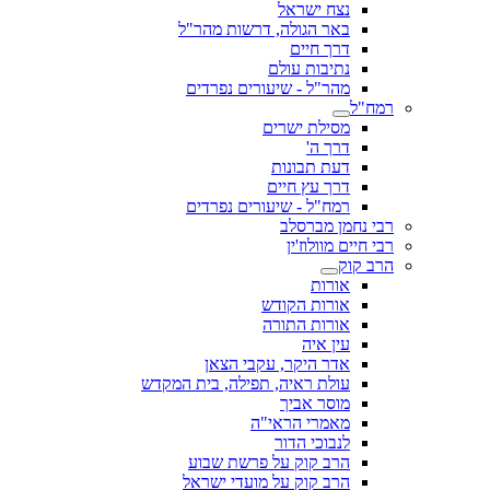
נצח ישראל
באר הגולה, דרשות מהר"ל
דרך חיים
נתיבות עולם
מהר"ל - שיעורים נפרדים
רמח"ל
מסילת ישרים
דרך ה'
דעת תבונות
דרך עץ חיים
רמח"ל - שיעורים נפרדים
רבי נחמן מברסלב
רבי חיים מוולוז'ין
הרב קוק
אורות
אורות הקודש
אורות התורה
עין איה
אדר היקר, עקבי הצאן
עולת ראיה, תפילה, בית המקדש
מוסר אביך
מאמרי הראי"ה
לנבוכי הדור
הרב קוק על פרשת שבוע
הרב קוק על מועדי ישראל