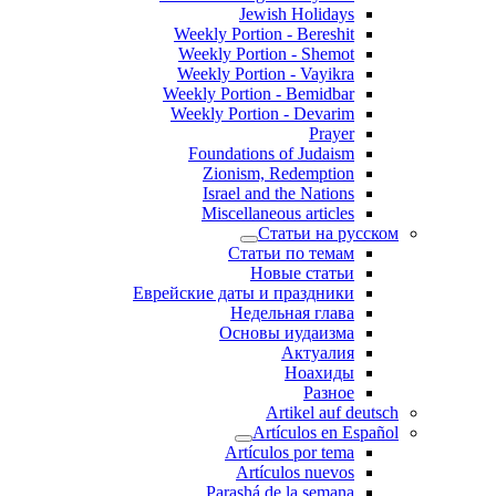
Jewish Holidays
Weekly Portion - Bereshit
Weekly Portion - Shemot
Weekly Portion - Vayikra
Weekly Portion - Bemidbar
Weekly Portion - Devarim
Prayer
Foundations of Judaism
Zionism, Redemption
Israel and the Nations
Miscellaneous articles
Статьи на русском
Статьи по темам
Новые статьи
Еврейские даты и праздники
Недельная глава
Основы иудаизма
Актуалия
Ноахиды
Разное
Artikel auf deutsch
Artículos en Español
Artículos por tema
Artículos nuevos
Parashá de la semana