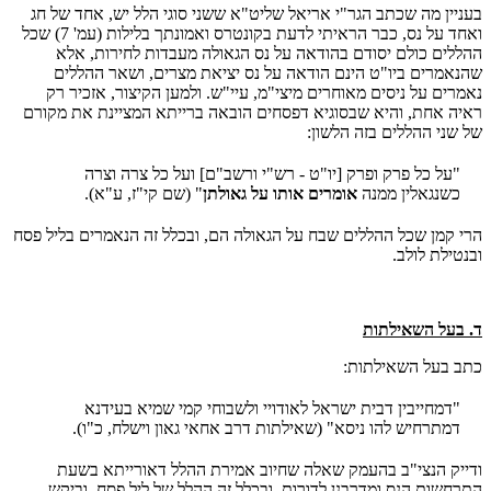
בעניין מה שכתב הגר"י אריאל שליט"א ששני סוגי הלל יש, אחד של חג
ואחד על נס, כבר הראיתי לדעת בקונטרס ואמונתך בלילות (עמ' 7) שכל
ההללים כולם יסודם בהודאה על נס הגאולה מעבדות לחירות, אלא
שהנאמרים ביו"ט הינם הודאה על נס יציאת מצרים, ושאר ההללים
נאמרים על ניסים מאוחרים מיצי"מ, עיי"ש. ולמען הקיצור, אזכיר רק
ראיה אחת, והיא שבסוגיא דפסחים הובאה ברייתא המציינת את מקורם
של שני ההללים בזה הלשון:
"על כל פרק ופרק [יו"ט - רש"י ורשב"ם] ועל כל צרה וצרה
כשנגאלין ממנה
אומרים אותו על גאולתן
" (שם קי"ז, ע"א).
הרי קמן שכל ההללים שבח על הגאולה הם, ובכלל זה הנאמרים בליל פסח
ובנטילת לולב.
ד. בעל השאילתות
כתב בעל השאילתות:
"דמחייבין דבית ישראל לאודויי ולשבוחי קמי שמיא בעידנא
דמתרחיש להו ניסא" (שאילתות דרב אחאי גאון וישלח, כ"ו).
ודייק הנצי"ב בהעמק שאלה שחיוב אמירת ההלל דאורייתא בשעת
התרחשות הנס ומדרבנן לדורות, ובכלל זה ההלל של ליל פסח. וביקש