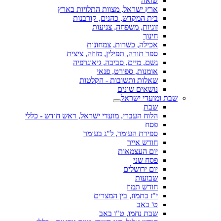
שואה
ארץ ישראל, מצוות התלויות בארץ
בית המקדש, כהנים, קורבנות
זוגיות, משפחה, צניעות
חינוך
אכילה, כשרות, צמחונות
ספר תורה, תפילין, מזוזה, ציצית
גשם, מיים, סביבה, גיאוגרפיה
אומנות, ספורט, פנאי
שאלות ותשובות - הקלטות
נושאים שונים
שבת ומועדי ישראל
שבת
הלוח העברי, מועדי ישראל, ראש חודש - כללי
פסח
ספירת העומר, ל"ג בעומר
חודש אייר
יום העצמאות
פסח שני
יום ירושלים
שבועות
חודש תמוז
י"ז בתמוז, בין המצרים
ט' באב
שבת נחמו, ט"ו באב