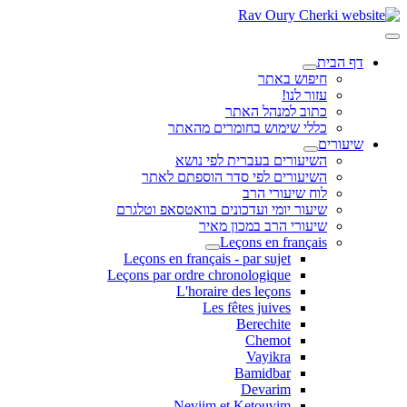
דף הבית
חיפוש באתר
עזור לנו!
כתוב למנהל האתר
כללי שימוש בחומרים מהאתר
שיעורים
השיעורים בעברית לפי נושא
השיעורים לפי סדר הוספתם לאתר
לוח שיעורי הרב
שיעור יומי ועדכונים בוואטסאפ וטלגרם
שיעורי הרב במכון מאיר
Leçons en français
Leçons en français - par sujet
Leçons par ordre chronologique
L'horaire des leçons
Les fêtes juives
Berechite
Chemot
Vayikra
Bamidbar
Devarim
Neviim et Ketouvim