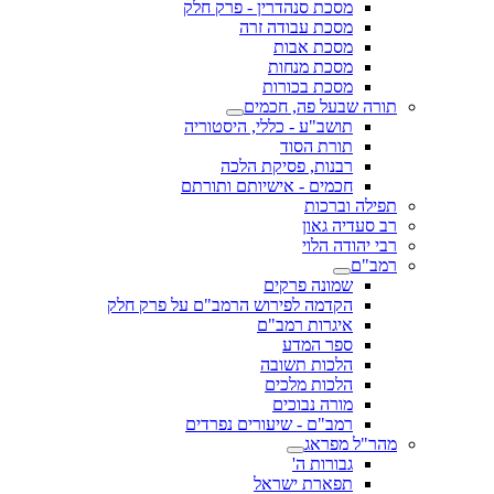
מסכת סנהדרין - פרק חלק
מסכת עבודה זרה
מסכת אבות
מסכת מנחות
מסכת בכורות
תורה שבעל פה, חכמים
תושב"ע - כללי, היסטוריה
תורת הסוד
רבנות, פסיקת הלכה
חכמים - אישיותם ותורתם
תפילה וברכות
רב סעדיה גאון
רבי יהודה הלוי
רמב"ם
שמונה פרקים
הקדמה לפירוש הרמב"ם על פרק חלק
איגרות רמב"ם
ספר המדע
הלכות תשובה
הלכות מלכים
מורה נבוכים
רמב"ם - שיעורים נפרדים
מהר"ל מפראג
גבורות ה'
תפארת ישראל