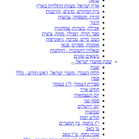
שואה
ארץ ישראל, מצוות התלויות בארץ
בית המקדש, כהנים, קורבנות
זוגיות, משפחה, צניעות
חינוך
אכילה, כשרות, צמחונות
ספר תורה, תפילין, מזוזה, ציצית
גשם, מיים, סביבה, גיאוגרפיה
אומנות, ספורט, פנאי
שאלות ותשובות - הקלטות
נושאים שונים
שבת ומועדי ישראל
שבת
הלוח העברי, מועדי ישראל, ראש חודש - כללי
פסח
ספירת העומר, ל"ג בעומר
חודש אייר
יום העצמאות
פסח שני
יום ירושלים
שבועות
חודש תמוז
י"ז בתמוז, בין המצרים
ט' באב
שבת נחמו, ט"ו באב