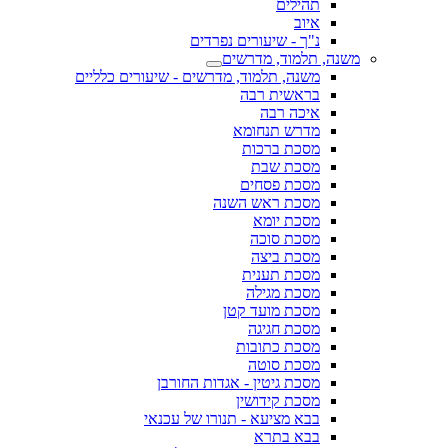
תהילים
איוב
נ"ך - שיעורים נפרדים
משנה, תלמוד, מדרשים
משנה, תלמוד, מדרשים - שיעורים כלליים
בראשית רבה
איכה רבה
מדרש תנחומא
מסכת ברכות
מסכת שבת
מסכת פסחים
מסכת ראש השנה
מסכת יומא
מסכת סוכה
מסכת ביצה
מסכת תענית
מסכת מגילה
מסכת מועד קטן
מסכת חגיגה
מסכת כתובות
מסכת סוטה
מסכת גיטין - אגדות החורבן
מסכת קידושין
בבא מציעא - תנורו של עכנאי
בבא בתרא