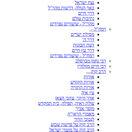
נצח ישראל
באר הגולה, דרשות מהר"ל
דרך חיים
נתיבות עולם
מהר"ל - שיעורים נפרדים
רמח"ל
מסילת ישרים
דרך ה'
דעת תבונות
דרך עץ חיים
רמח"ל - שיעורים נפרדים
רבי נחמן מברסלב
רבי חיים מוולוז'ין
הרב קוק
אורות
אורות הקודש
אורות התורה
עין איה
אדר היקר, עקבי הצאן
עולת ראיה, תפילה, בית המקדש
מוסר אביך
מאמרי הראי"ה
לנבוכי הדור
הרב קוק על פרשת שבוע
הרב קוק על מועדי ישראל