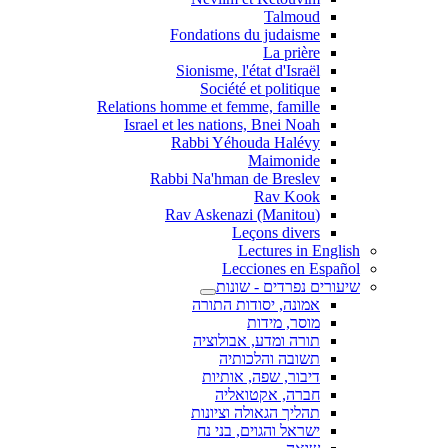
Talmoud
Fondations du judaisme
La prière
Sionisme, l'état d'Israël
Société et politique
Relations homme et femme, famille
Israel et les nations, Bnei Noah
Rabbi Yéhouda Halévy
Maimonide
Rabbi Na'hman de Breslev
Rav Kook
(Rav Askenazi (Manitou
Leçons divers
Lectures in English
Lecciones en Español
שיעורים נפרדים - שונות
אמונה, יסודות התורה
מוסר, מידות
תורה ומדע, אבולוציה
תשובה והלכותיה
דיבור, שפה, אותיות
חברה, אקטואליה
תהליך הגאולה וציונות
ישראל והגוים, בני נח