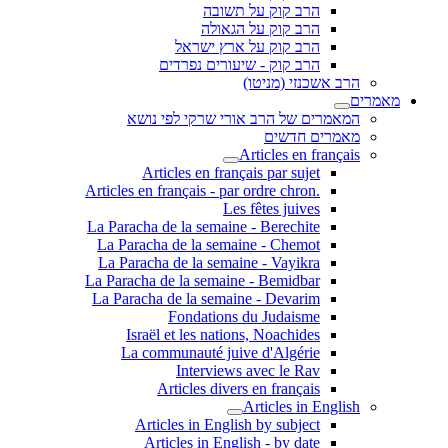
הרב קוק על תשובה
הרב קוק על הגאולה
הרב קוק על ארץ ישראל
הרב קוק - שיעורים נפרדים
הרב אשכנזי (מניטו)
מאמרים
המאמרים של הרב אורי שרקי לפי נושא
מאמרים חדשים
Articles en français
Articles en français par sujet
.Articles en français - par ordre chron
Les fêtes juives
La Paracha de la semaine - Berechite
La Paracha de la semaine - Chemot
La Paracha de la semaine - Vayikra
La Paracha de la semaine - Bemidbar
La Paracha de la semaine - Devarim
Fondations du Judaisme
Israël et les nations, Noachides
La communauté juive d'Algérie
Interviews avec le Rav
Articles divers en français
Articles in English
Articles in English by subject
Articles in English - by date