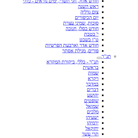
חודש אלול, חגי תשרי, ימים נוראים - כללי
ראש השנה
צום גדליה
יום הכיפורים
סוכות, שמיני עצרת
חודש כסלו, חנוכה
י' בטבת
ט"ו בשבט
חודש אדר וארבעת הפרשיות
פורים, מגילת אסתר
תנ"ך
תנ"ך - כללי, ביקורת המקרא
בראשית
שמות
ויקרא
במדבר
דברים
יהושע
שופטים
שמואל
מלכים
ישעיהו
ירמיהו
יחזקאל
תרי עשר