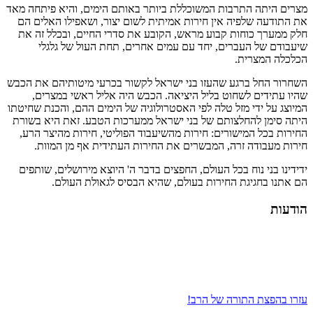
מצרים היתה התרבות המשוכללת ביותר באותם הימים, והיא פיתחה מאד
את התודעה שלפיה אין חירות אמיתית לשום יצור, ושאפילו האלים הם
חלק ממערך כוחות קבוע מראש, הקובע את סדרי החיים, ובכלל זה את
שיעבודם של העברים, יחד עם עמים אחרים, תחת העול של גלגלי
הכלכלה המצרית.
השחרור החל ברגע שהעזו בני ישראל לקשור בכרעי מיטותיהם את הכבש
שהיו עתידים לשחוט בליל היציאה. הכבש היה אליל ראשי במצרים,
המיוצג על ידי מזל טלה לפי האסטרולוגיה של הימים ההם, והכנת שחיטתו
היתה סימן להחלצותם של בני ישראל ממערכות הטבע. זאת היא בשורת
החירות בכל המישורים: חירות מהשיעבוד הפוליטי, חירות מהיצר הרע,
חירות מעבודה זרה, המבשרים את החירות העתידית אף מן המוות.
ידידינו בני נוח בכל העולם, החפצים בדבר ה' היוצא מירושלים, שותפים
הם אתנו בחגיגת החירות בעולם, שהיא הבסיס לגאולת העולם.
הודעות
עזרו בהפצת התורה של הרב!