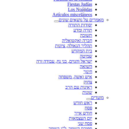
Fiestas Judías
Los Noájidas
Artículos misceláneos
מאמרים על נושאים שונים
יסודות התורה
תורה ומדע
תשובה
חברה ואקטואליה
תהליך הגאולה, ציונות
בית המקדש
שמיטה
ישראל והגוים, בני נח, עבודה זרה
השואה
חינוך
איש ואשה, משפחה
צחוק
ראינות עם הרב
שונות
מועדים
ראש חודש
פסח
חודש אייר
יום העצמאות
פסח שני
ספירת העומר, ל"ג בעומר