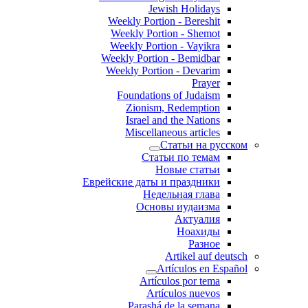
Jewish Holidays
Weekly Portion - Bereshit
Weekly Portion - Shemot
Weekly Portion - Vayikra
Weekly Portion - Bemidbar
Weekly Portion - Devarim
Prayer
Foundations of Judaism
Zionism, Redemption
Israel and the Nations
Miscellaneous articles
Статьи на русском
Статьи по темам
Новые статьи
Еврейские даты и праздники
Недельная глава
Основы иудаизма
Актуалия
Ноахиды
Разное
Artikel auf deutsch
Artículos en Español
Artículos por tema
Artículos nuevos
Parashá de la semana