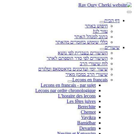
דף הבית
חיפוש באתר
עזור לנו!
כתוב למנהל האתר
כללי שימוש בחומרים מהאתר
שיעורים
השיעורים בעברית לפי נושא
השיעורים לפי סדר הוספתם לאתר
לוח שיעורי הרב
שיעור יומי ועדכונים בוואטסאפ וטלגרם
שיעורי הרב במכון מאיר
Leçons en français
Leçons en français - par sujet
Leçons par ordre chronologique
L'horaire des leçons
Les fêtes juives
Berechite
Chemot
Vayikra
Bamidbar
Devarim
Neviim et Ketouvim