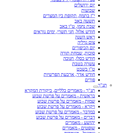
יום ירושלים
שבועות
י"ז בתמוז, תקופת בין המצרים
תשעה באב
שבת נחמו, ט"ו באב
חודש אלול, חגי תשרי, ימים נוראים
ראש השנה
צום גדליה
יום הכיפורים
סוכות, שמחת תורה
חודש כסלו, חנוכה
עשרה בטבת
ט"ו בשבט
חודש אדר, ארבעת הפרשיות
פורים
תנ"ך
תנ"ך - מאמרים כלליים, ביקורת המקרא
בראשית - מאמרים על פרשת שבוע
שמות - מאמרים על פרשת שבוע
ויקרא - מאמרים על פרשת שבוע
במדבר - מאמרים על פרשת שבוע
דברים - מאמרים על פרשת שבוע
יהושע - מאמרים
שופטים - מאמרים