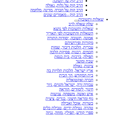
הרב קוק על תשובה
הרב קוק על גלות, גאולה
הרב קוק על חברה, מדינה, מלחמה
הרב קוק - מאמרים שונים
שאלות ותשובות
שלח שאלה לרב
שאלות ותשובות לפי נושא
השאלות והתשובות לפי תאריך
אמונה, תשובה, יסודות התורה
מקורות ופירושיהם
עברית, הלכות דיבור, שמות
חכמים, רבנות, פסיקת הלכה
תפילה, ברכות, בית כנסת
שבת ומועד
ציונות, גאולה
ארץ ישראל, הלכות תלויות בה
בית המקדש, הר הבית
חברה ואקטואליה
עבודה זרה, ישראל והגוים, גיור
חינוך, לימודים, הוראה
איש ואשה, משפחה, צניעות
גוף ומראה חיצוני, בגדים, ציצית
כשרות, אוכל ואכילה
טהרה, נטילת ידיים, טבילת כלים
ספרי קודש, תפילין, מזוזה, גניזה