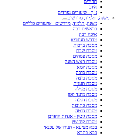
תהילים
איוב
נ"ך - שיעורים נפרדים
משנה, תלמוד, מדרשים
משנה, תלמוד, מדרשים - שיעורים כלליים
בראשית רבה
איכה רבה
מדרש תנחומא
מסכת ברכות
מסכת שבת
מסכת פסחים
מסכת ראש השנה
מסכת יומא
מסכת סוכה
מסכת ביצה
מסכת תענית
מסכת מגילה
מסכת מועד קטן
מסכת חגיגה
מסכת כתובות
מסכת סוטה
מסכת גיטין - אגדות החורבן
מסכת קידושין
בבא מציעא - תנורו של עכנאי
בבא בתרא