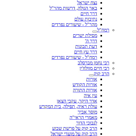
נצח ישראל
באר הגולה, דרשות מהר"ל
דרך חיים
נתיבות עולם
מהר"ל - שיעורים נפרדים
רמח"ל
מסילת ישרים
דרך ה'
דעת תבונות
דרך עץ חיים
רמח"ל - שיעורים נפרדים
רבי נחמן מברסלב
רבי חיים מוולוז'ין
הרב קוק
אורות
אורות הקודש
אורות התורה
עין איה
אדר היקר, עקבי הצאן
עולת ראיה, תפילה, בית המקדש
מוסר אביך
מאמרי הראי"ה
לנבוכי הדור
הרב קוק על פרשת שבוע
הרב קוק על מועדי ישראל