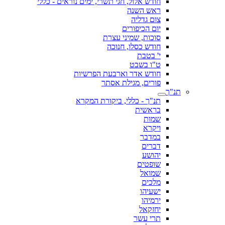
חודש אלול, חגי תשרי, ימים נוראים - כללי
ראש השנה
צום גדליה
יום הכיפורים
סוכות, שמיני עצרת
חודש כסלו, חנוכה
י' בטבת
ט"ו בשבט
חודש אדר וארבעת הפרשיות
פורים, מגילת אסתר
תנ"ך
תנ"ך - כללי, ביקורת המקרא
בראשית
שמות
ויקרא
במדבר
דברים
יהושע
שופטים
שמואל
מלכים
ישעיהו
ירמיהו
יחזקאל
תרי עשר