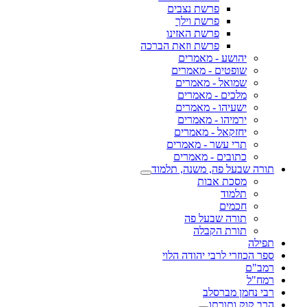
פרשת נצבים
פרשת וילך
פרשת האזינו
פרשת וזאת הברכה
יהושע - מאמרים
שופטים - מאמרים
שמואל - מאמרים
מלכים - מאמרים
ישעיהו - מאמרים
ירמיהו - מאמרים
יחזקאל - מאמרים
תרי עשר - מאמרים
כתובים - מאמרים
תורה שבעל פה, משנה, תלמוד
מסכת אבות
תלמוד
חכמים
תורה שבעל פה
תורת הקבלה
תפילה
ספר הכוזרי לרבי יהודה הלוי
רמב"ם
רמח"ל
רבי נחמן מברסלב
הרב קוק ותורתו