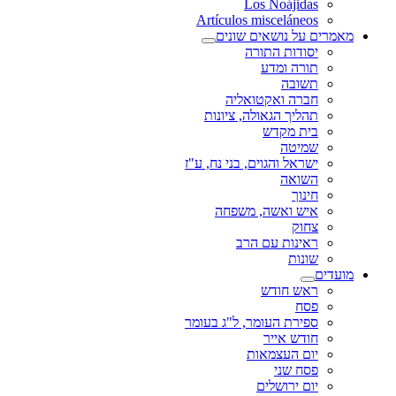
Los Noájidas
Artículos misceláneos
מאמרים על נושאים שונים
יסודות התורה
תורה ומדע
תשובה
חברה ואקטואליה
תהליך הגאולה, ציונות
בית מקדש
שמיטה
ישראל והגוים, בני נח, ע"ז
השואה
חינוך
איש ואשה, משפחה
צחוק
ראינות עם הרב
שונות
מועדים
ראש חודש
פסח
ספירת העומר, ל"ג בעומר
חודש אייר
יום העצמאות
פסח שני
יום ירושלים