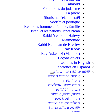
Talmoud
Fondations du judaisme
La prière
Sionisme, l'état d'Israël
Société et politique
Relations homme et femme, famille
Israel et les nations, Bnei Noah
Rabbi Yéhouda Halévy
Maimonide
Rabbi Na'hman de Breslev
Rav Kook
(Rav Askenazi (Manitou
Leçons divers
Lectures in English
Lecciones en Español
שיעורים נפרדים - שונות
אמונה, יסודות התורה
מוסר, מידות
תורה ומדע, אבולוציה
תשובה והלכותיה
דיבור, שפה, אותיות
חברה, אקטואליה
תהליך הגאולה וציונות
ישראל והגוים, בני נח