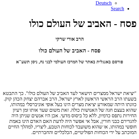
Deutsch
Search
פסח - האביב של העולם כולו
הרב אורי שרקי
פסח - האביב של העולם כולו
פורסם באנגלית באתר של המרכז העולמי לבני נח, ניסן תשע"א
"יציאת ישראל ממצרים תישאר לעד האביב של העולם כולו". כך התבטא
בשעתו הרב הראשי הראשון לארץ ישראל, הרב אברהם יצחק הכהן קוק.
כוונתו היתה שמאורע יציאת מצרים הינו בעל אופי אוניברסלי במהותו,
שהוא בעצם חגה של האנושות כולה. זאת משום שעד אותו זמן רעיון
החירות נתפס כדמיון, ללא כל ביסוס מדעי. אכן היו אנשים שניתן היה
להגדירם כבני חורין, אבל אי אפשר היה לדעת האם האדם הינו באמת
חופשי במהותו, או שהוא משועבד לכוחות הטבע, ליצריו, למהלך החיים
המוכתב על ידי הכוחות הפוליטיים, הכלכליים והחברתיים.