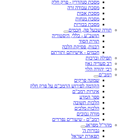
מסכת סנהדרין - פרק חלק
מסכת עבודה זרה
מסכת אבות
מסכת מנחות
מסכת בכורות
תורה שבעל פה, חכמים
תושב"ע - כללי, היסטוריה
תורת הסוד
רבנות, פסיקת הלכה
חכמים - אישיותם ותורתם
תפילה וברכות
רב סעדיה גאון
רבי יהודה הלוי
רמב"ם
שמונה פרקים
הקדמה לפירוש הרמב"ם על פרק חלק
איגרות רמב"ם
ספר המדע
הלכות תשובה
הלכות מלכים
מורה נבוכים
רמב"ם - שיעורים נפרדים
מהר"ל מפראג
גבורות ה'
תפארת ישראל