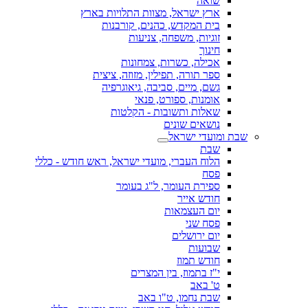
שואה
ארץ ישראל, מצוות התלויות בארץ
בית המקדש, כהנים, קורבנות
זוגיות, משפחה, צניעות
חינוך
אכילה, כשרות, צמחונות
ספר תורה, תפילין, מזוזה, ציצית
גשם, מיים, סביבה, גיאוגרפיה
אומנות, ספורט, פנאי
שאלות ותשובות - הקלטות
נושאים שונים
שבת ומועדי ישראל
שבת
הלוח העברי, מועדי ישראל, ראש חודש - כללי
פסח
ספירת העומר, ל"ג בעומר
חודש אייר
יום העצמאות
פסח שני
יום ירושלים
שבועות
חודש תמוז
י"ז בתמוז, בין המצרים
ט' באב
שבת נחמו, ט"ו באב