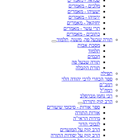
שמואל - מאמרים
מלכים - מאמרים
ישעיהו - מאמרים
ירמיהו - מאמרים
יחזקאל - מאמרים
תרי עשר - מאמרים
כתובים - מאמרים
תורה שבעל פה, משנה, תלמוד
מסכת אבות
תלמוד
חכמים
תורה שבעל פה
תורת הקבלה
תפילה
ספר הכוזרי לרבי יהודה הלוי
רמב"ם
רמח"ל
רבי נחמן מברסלב
הרב קוק ותורתו
ספר אורות - סיכומי שיעורים
אורות התורה
מידות הראי"ה
לנבוכי הדור
הרב קוק על המועדים
הרב קוק על יסודות התורה