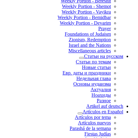
Weekly Portion - Bereshit
Weekly Portion - Shemot
Weekly Portion - Vayikra
Weekly Portion - Bemidbar
Weekly Portion - Devarim
Prayer
Foundations of Judaism
Zionism, Redemption
Israel and the Nations
Miscellaneous articles
Статьи на русском
Статьи по темам
Новые статьи
Евр. даты и праздники
Недельная глава
Основы иудаизма
Актуалия
Ноахиды
Разное
Artikel auf deutsch
Artículos en Español
Artículos por tema
Artículos nuevos
Parashá de la semana
Fiestas Judías