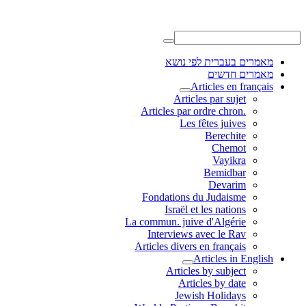
מאמרים בעברית לפי נושא
מאמרים חדשים
Articles en français
Articles par sujet
.Articles par ordre chron
Les fêtes juives
Berechite
Chemot
Vayikra
Bemidbar
Devarim
Fondations du Judaisme
Israël et les nations
La commun. juive d'Algérie
Interviews avec le Rav
Articles divers en français
Articles in English
Articles by subject
Articles by date
Jewish Holidays