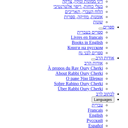
דיני ממונות ונזקין, צדקה
בעלי כוחות, ריפוי אלטרנטיבי
הלוח העברי, תאריכים
אומנות, מוזיקה, ספרות
שונות
ספרים
ספרים בעברית
Livres en français
Books in English
Книги на русском
ספרים לבני נח
אודות הרב
אודות הרב
À propos du Rav Oury Cherki
About Rabbi Oury Cherki
О раве Ури Шерки
Sobre Rabino Oury Cherki
Über Rabbi Oury Cherki
לכתוב לרב
Languages
עברית
Français
English
Русский
Español