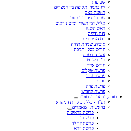
שבועות
י"ז בתמוז, תקופת בין המצרים
תשעה באב
שבת נחמו, ט"ו באב
אלול, חגי תשרי, ימים נוראים
ראש השנה
צום גדליה
יום הכיפורים
סוכות, שמחת תורה
חודש כסלו, חנוכה
עשרה בטבת
ט"ו בשבט
חודש אדר
פרשת שקלים
פרשת זכור
פורים
פרשת פרה
פרשת החודש
תורה, נביאים וכתובים
תנ"ך - כללי, ביקורת המקרא
בראשית - מאמרים
פרשת בראשית
פרשת נח
פרשת לך לך
פרשת וירא