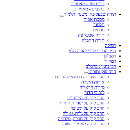
תרי עשר - מאמרים
כתובים - מאמרים
תורה שבעל פה, משנה, תלמוד
מסכת אבות
תלמוד
חכמים
תורה שבעל פה
תורת הקבלה
תפילה
ספר הכוזרי לרבי יהודה הלוי
רמב"ם
רמח"ל
רבי נחמן מברסלב
הרב קוק ותורתו
ספר אורות - סיכומי שיעורים
אורות התורה
מידות הראי"ה
לנבוכי הדור
הרב קוק על המועדים
הרב קוק על יסודות התורה
הרב קוק על תשובה
הרב קוק על גלות, גאולה
הרב קוק על חברה, מלחמה
הרב קוק - מאמרים שונים