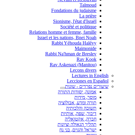
Talmoud
Fondations du judaisme
La prière
Sionisme, l'état d'Israël
Société et politique
Relations homme et femme, famille
Israel et les nations, Bnei Noah
Rabbi Yéhouda Halévy
Maimonide
Rabbi Na'hman de Breslev
Rav Kook
(Rav Askenazi (Manitou
Leçons divers
Lectures in English
Lecciones en Español
שיעורים נפרדים - שונות
אמונה, יסודות התורה
מוסר, מידות
תורה ומדע, אבולוציה
תשובה והלכותיה
דיבור, שפה, אותיות
חברה, אקטואליה
תהליך הגאולה וציונות
ישראל והגוים, בני נח