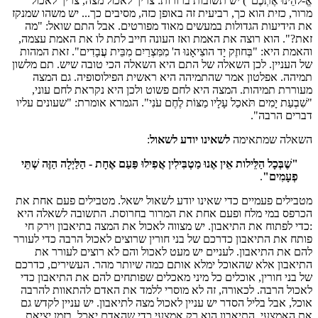
אֱ-להֵינוּ אֶתְכֶם") יש תשובות ברורות: צריך לאכול מצה, צריך לאכול
מרור, כזית הוא כך, רביעית זה באופן כזה, מסיבים כך... יש משהו שמנקז
את הידיעות הגדולות במעשים מאוד מפורטים. אבל התם שואל: "מה
זאת?". הוא רוצה את האמת ואז העונה חייב לתת לו את האמת עצמה,
והאמת היא: "בְּחוזֶק יָד הוצִיאָנוּ ה' מִמִּצְרַיִם מִבֵּית עֲבָדִים". זאת המהות
של העניין. לכן השאלה של התם היא השאלה הכי טובה שיש. תם מלשון
תמיהה. אפלטון אמר שהתמיהה היא ראשית הפילוסופיה. גם המצה
מעוררת תמיהות. המצה היא לחם פשוט ולכן היא נקראת לחם עוני,
"שִׁבְעַת יָמִים תֹּאכַל עָלָיו מַצּוֹת לֶחֶם עֹנִי". הגמרא אומרת: "שעונים עליו
דברים הרבה".
השאלה שמתאימה
לשאינו יודע לשאול
:
"שֶׁבְּכָל הַלֵּילות אֵין אֶנוּ מַטְבִּילִין אֲפִילוּ פַּעַם אֶחָת - הַלַּיְלָה הַזֶּה שְׁתֵּי
פְעָמִים"
.
מטבילים פעמיים כדי שאינו יודע לשאול ישאל. מטבילים פעם אחת את
הכרפס במי מלח ופעם אחת את המרור בחרוסת. התשובה לשאלה היא
:כדי לפתוח את התיאבון. יש מצווה לאכול את המצה בתיאבון וירק חי
פותח את התיאבון כדרכם של בני חורין שרוצים לאכול הרבה כדי לעורר
להם את התיאבון. לעניים יש מעט לאכול והם לא רוצים לעורר את
התיאבון אלא שהאוכל ימלא אותם כמה שיותר מהר. העשירים, כדרכם
של בני חורין, אוכלים כל מיני מאכלים שפותחים להם את התיאבון כדי
לאכול הרבה. לכאורה, זה לא מוסרי ללמד את האדם להתאוות להרבה
אוכל, אבל בליל הסדר יש עניין לאכול מצה לתיאבון. יש עניין לקדש גם
את האמצעי. התיאבון הוא רק אמצעי כדי שהאדם יאכל. בזמן יציאת