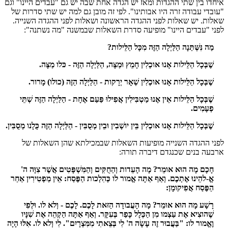
איחדו בין שתי ההגדות ומאז יש הגדה אחת שבה יש גם "עבדים היינו" וגם
"עובדי עבודה זרה היו אבותינו". לפי זה מובן גם למה יש שתי סדרות של
שאלות. יש שאלות לפני ההגדה הראשונה ושאלות לפני ההגדה השנייה.
לפני "עבדים היינו" מופיעה סדרת השאלות שבמשנה "מה נשתנה":
מַה נִּשְּׁתַּנָה הַלַּיְלָה הַזֶּה מִכָּל הַלֵּילות?
שֶׁבְּכָל הַלֵּילות אָנוּ אוכְלִין חָמֵץ וּמַצָּה, הַלַּיְלָה הַזֶּה - כּלו מַצָּה.
שֶׁבְּכָל הַלֵּילות אָנוּ אוכְלִין שְׁאָר יְרָקות - הַלַּיְלָה הַזֶּה (כולו) מָרור.
שֶׁבְּכָל הַלֵּילות אֵין אֶנוּ מַטְבִּילִין אֲפִילוּ פַּעַם אֶחָת - הַלַּיְלָה הַזֶּה שְׁתֵּי
פְעָמִים.
שֶׁבְּכָל הַלֵּילות אָנוּ אוכְלִין בֵּין יושְׁבִין וּבֵין מְסֻבִּין - הַלַּיְלָה הַזֶּה כֻּלָנו מְסֻבִּין.
לפני ההגדה השנייה מופיעות השאלות שבמכילתא שהן השאלות של
ארבעה בנים שכנגדם דיברה תורה:
חָכָם מָה הוּא אומֵר? מָה הָעֵדות וְהַחֻקִּים וְהַמִּשְׁפָּטִים אֲשֶׁר צִוָּה ה'
אֱ-להֵינוּ אֶתְכֶם. וְאַף אַתָּה אֱמור לו כְּהִלְכות הַפֶּסַח: אֵין מַפְטִירִין אַחַר
הַפֶּסַח אֲפִיקומָן:
רָשָׁע מָה הוּא אומֵר? מָה הָעֲבודָה הַזּאת לָכֶם. לָכֶם - וְלא לו. וּלְפִי
שֶׁהוצִיא אֶת עַצְמו מִן הַכְּלָל כָּפַר בְּעִקָּר. וְאַף אַתָּה הַקְהֵה אֶת שִׁנָּיו
וֶאֱמור לו: "בַּעֲבוּר זֶה עָשָׂה ה' לִי בְּצֵאתִי מִמִּצְרָיִם". לִי וְלא לו. אִלּוּ הָיָה