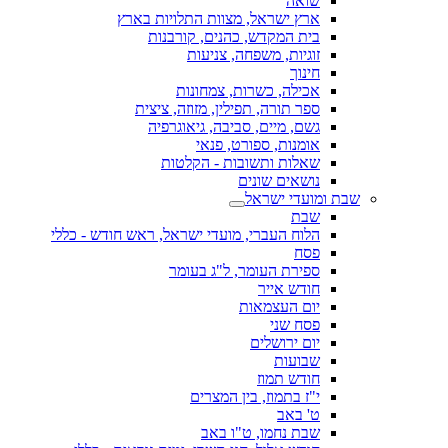
שואה
ארץ ישראל, מצוות התלויות בארץ
בית המקדש, כהנים, קורבנות
זוגיות, משפחה, צניעות
חינוך
אכילה, כשרות, צמחונות
ספר תורה, תפילין, מזוזה, ציצית
גשם, מיים, סביבה, גיאוגרפיה
אומנות, ספורט, פנאי
שאלות ותשובות - הקלטות
נושאים שונים
שבת ומועדי ישראל
שבת
הלוח העברי, מועדי ישראל, ראש חודש - כללי
פסח
ספירת העומר, ל"ג בעומר
חודש אייר
יום העצמאות
פסח שני
יום ירושלים
שבועות
חודש תמוז
י"ז בתמוז, בין המצרים
ט' באב
שבת נחמו, ט"ו באב