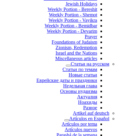
Jewish Holidays
Weekly Portion - Bereshit
Weekly Portion - Shemot
Weekly Portion - Vayikra
Weekly Portion - Bemidbar
Weekly Portion - Devarim
Prayer
Foundations of Judaism
Zionism, Redemption
Israel and the Nations
Miscellaneous articles
Статьи на русском
Статьи по темам
Новые статьи
Еврейские даты и праздники
Недельная глава
Основы иудаизма
Актуалия
Ноахиды
Разное
Artikel auf deutsch
Artículos en Español
Artículos por tema
Artículos nuevos
Parashá de la semana