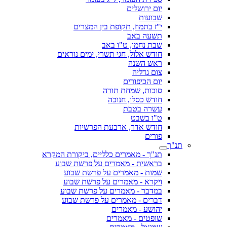
יום ירושלים
שבועות
י"ז בתמוז, תקופת בין המצרים
תשעה באב
שבת נחמו, ט"ו באב
חודש אלול, חגי תשרי, ימים נוראים
ראש השנה
צום גדליה
יום הכיפורים
סוכות, שמחת תורה
חודש כסלו, חנוכה
עשרה בטבת
ט"ו בשבט
חודש אדר, ארבעת הפרשיות
פורים
תנ"ך
תנ"ך - מאמרים כלליים, ביקורת המקרא
בראשית - מאמרים על פרשת שבוע
שמות - מאמרים על פרשת שבוע
ויקרא - מאמרים על פרשת שבוע
במדבר - מאמרים על פרשת שבוע
דברים - מאמרים על פרשת שבוע
יהושע - מאמרים
שופטים - מאמרים