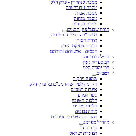
מסכת סנהדרין - פרק חלק
מסכת עבודה זרה
מסכת אבות
מסכת מנחות
מסכת בכורות
תורה שבעל פה, חכמים
תושב"ע - כללי, היסטוריה
תורת הסוד
רבנות, פסיקת הלכה
חכמים - אישיותם ותורתם
תפילה וברכות
רב סעדיה גאון
רבי יהודה הלוי
רמב"ם
שמונה פרקים
הקדמה לפירוש הרמב"ם על פרק חלק
איגרות רמב"ם
ספר המדע
הלכות תשובה
הלכות מלכים
מורה נבוכים
רמב"ם - שיעורים נפרדים
מהר"ל מפראג
גבורות ה'
תפארת ישראל