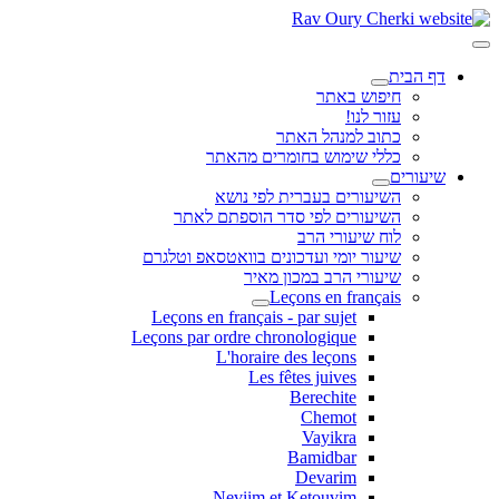
דף הבית
חיפוש באתר
עזור לנו!
כתוב למנהל האתר
כללי שימוש בחומרים מהאתר
שיעורים
השיעורים בעברית לפי נושא
השיעורים לפי סדר הוספתם לאתר
לוח שיעורי הרב
שיעור יומי ועדכונים בוואטסאפ וטלגרם
שיעורי הרב במכון מאיר
Leçons en français
Leçons en français - par sujet
Leçons par ordre chronologique
L'horaire des leçons
Les fêtes juives
Berechite
Chemot
Vayikra
Bamidbar
Devarim
Neviim et Ketouvim