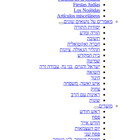
Fiestas Judías
Los Noájidas
Artículos misceláneos
מאמרים על נושאים שונים
יסודות התורה
תורה ומדע
תשובה
חברה ואקטואליה
תהליך הגאולה, ציונות
בית המקדש
שמיטה
ישראל והגוים, בני נח, עבודה זרה
השואה
חינוך
איש ואשה, משפחה
צחוק
ראינות עם הרב
שונות
מועדים
ראש חודש
פסח
חודש אייר
יום העצמאות
פסח שני
ספירת העומר, ל"ג בעומר