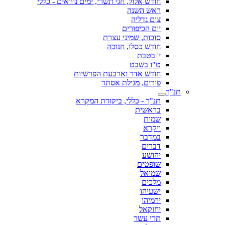
חודש אלול, חגי תשרי, ימים נוראים - כללי
ראש השנה
צום גדליה
יום הכיפורים
סוכות, שמיני עצרת
חודש כסלו, חנוכה
י' בטבת
ט"ו בשבט
חודש אדר וארבעת הפרשיות
פורים, מגילת אסתר
תנ"ך
תנ"ך - כללי, ביקורת המקרא
בראשית
שמות
ויקרא
במדבר
דברים
יהושע
שופטים
שמואל
מלכים
ישעיהו
ירמיהו
יחזקאל
תרי עשר