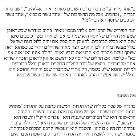
ב"אחד מי יודע" מונים דברים חשובים מאוד: "אחד א-לוהינו", "שני לוחות
הברית", וכדומה. אבל מה החשיבות של "אחד עשר כוכביא", אחד עשר
הכוכבים שיוסף ראה בחלומו?
הנה הפירוש של הרב יורם אליהו ממכון מאיר: כתוב במדרש שכשראובן
שמע את החלום של יוסף הוא שמח כי אם יש אחד עשר כוכבים סימן
שגם הוא בכלל הכוכבים. לראובן היה ספק אם יהיה כלול בעם ישראל
בגלל מעשה בלהה ולכן הוא גם רצה מאוד שהחלום יתקיים. כשהוא ראה
שיוסף נעלם מהבור הוא קרע את בגדיו ואמר: "הילד איננו ואני אנה אני
בא" - כלומר, אם החלום של יוסף לא יתגשם אז אין לראובן הוכחה שהוא
אחד מהכוכבים. בסופו של דבר החלום התקיים וראובן נכלל בכוכבים
למרות החטא שלו. כלומר, רק אחרי שמתברר שגם היהודי החוטא הוא
בכלל ישראל אפשר להגיע לאחדות האומה של שנים עשר שבטיא.
מה נשתנה
בהגדה של פסח כלולות שתי הגדות. המשנה כתבה על ההגדה: "מתחיל
בגנות ומסיים בשבח", אך יש מחלוקת מהם הגנות והשבח. ההגדה
הראשונה היא של הסוברים שהגנות היא "עבדים היינו" והשבח הוא
"ויוציאנו", וההגדה השנייה של הסוברים שהגנות היא "מתחילה עובדי
עבודה זרה היו אבותינו" והשבח הוא "ועכשיו קרבנו המקום לעבודתו".
כלומר, יש הגדה לאומית ואחריה הגדה דתית. רק בתקופת הסבוראים