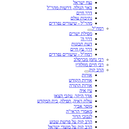
נצח ישראל
באר הגולה, דרשות מהר"ל
דרך חיים
נתיבות עולם
מהר"ל - שיעורים נפרדים
רמח"ל
מסילת ישרים
דרך ה'
דעת תבונות
דרך עץ חיים
רמח"ל - שיעורים נפרדים
רבי נחמן מברסלב
רבי חיים מוולוז'ין
הרב קוק
אורות
אורות הקודש
אורות התורה
עין איה
אדר היקר, עקבי הצאן
עולת ראיה, תפילה, בית המקדש
מוסר אביך
מאמרי הראי"ה
לנבוכי הדור
הרב קוק על פרשת שבוע
הרב קוק על מועדי ישראל