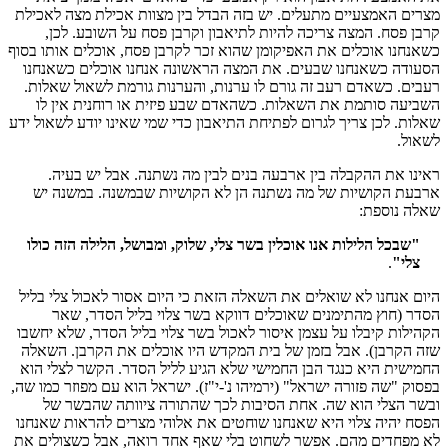
מצרים האמצעיים מתעלים. יש בזה הבדל בין מצוות אכילת מצה לאכילת
קרבן פסח. המצה צריכה להיות לתיאבון וקרבן פסח על השובע. לכן,
כשאנחנו אוכלים את האפיקומן שהוא זכר לקרבן פסח, אוכלים אותו בסוף
הסעודה כשאנחנו שבעים. את המצה הראשונה אנחנו אוכלים כשאנחנו
רעבים. כשאדם רעב זה גורם לו ערנות, והערנות גורמת לשאול שאלות.
השביעה סותמת את השאלות. כשהאדם שבע פיזית או רוחנית אין לו
שאלות. לכן צריך לגרום לפתיחת התיאבון כדי שמי שאינו יודע לשאול ידע
לשאול.
ראינו את ההקבלה בין ארבעה בנים לבין מה נשתנה. אבל יש בעיה.
ארבעת הקושיות של מה נשתנה הן לא הקושיות שבמשנה. במשנה יש
שאלה נוספת:
"שבכל הלילות אנו אוכלין בשר צלי, שלוק, ומבושל, הלילה הזה כולו
צלי"
.
היום אנחנו לא שואלים את השאלה הזאת כי היום אסור לאכול צלי בליל
הסדר (חוץ מהתימנים שאוכלים דווקא בשר צלוי בליל הסדר, שאר
הקהילות קיבלו על עצמן איסור לאכול בשר צלוי בליל הסדר, שלא יחשבו
שזה הקרבן). אבל בזמן של בית המקדש היו אוכלים את הקרבן. השאלה
החמישית היא כנגד הבן החמישי שלא הגיע לליל הסדר. הקשר לצלי הוא
בפסוק "שה פזורה ישראל" (ירמיהו נ'-י"ז). ישראל הוא עם מפוזר כמו שה,
ובשר הצלי הוא שה. אחת הסיבות לכך שהתורה ציוותה שהבשר של
הפסח יהיה צלוי היא שאנחנו שוחטים את אלוהי מצרים להראות שאנחנו
לא מפחדים מהם. אפשר לשחוט בלי שאף אחד רואה, אבל כשצולים את