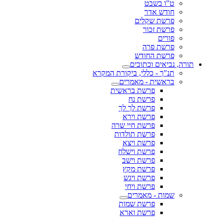
ט"ו בשבט
חודש אדר
פרשת שקלים
פרשת זכור
פורים
פרשת פרה
פרשת החודש
תורה, נביאים וכתובים
תנ"ך - כללי, ביקורת המקרא
בראשית - מאמרים
פרשת בראשית
פרשת נח
פרשת לך לך
פרשת וירא
פרשת חיי שרה
פרשת תולדות
פרשת ויצא
פרשת וישלח
פרשת וישב
פרשת מקץ
פרשת ויגש
פרשת ויחי
שמות - מאמרים
פרשת שמות
פרשת וארא