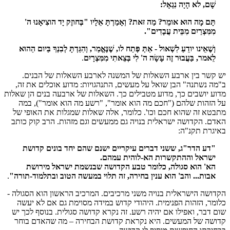
שָׁם, לא הָיָה נִגְאָל:
תָּם מָה הוּא אומֵר? מַה זּאת? וְאָמַרְתָּ אֵלָיו "בְּחוזֶק יָד הוצִיאָנוּ ה'
מִמִּצְרַיִם מִבֵּית עֲבָדִים".
וְשֶׁאֵינו יודֵעַ לִשְׁאול - אַתְּ פְּתַח לו, שֶׁנֶּאֱמַר, וְהִגַּדְתָּ לְבִנְךָ בַּיום הַהוּא
לֵאמר, בַּעֲבוּר זֶה עָשָׂה ה' לִי בְּצֵאתִי מִמִּצְרָיִם
.
יש קשר בין ארבע השאלות של המשנה לארבע השאלות של הבנים.
ב"מה נשתנה" הבן שואל על מעשים, התנהגויות: מדוע אוכלים את זה,
מדוע יושבים כך, מדוע מטבילים כך. השאלות של ארבעה בנים הן שאלות
על הזהות שלהם ("חכם מה הוא אומר", "רשע מה הוא אומר"), במה
מתבטא זה שהוא חכם וכו'. כלומר, אלה שאלות שמגלות את האופי של
האדם. הקדושה ישראלית בנויה גם ממעשים וגם מזהות. הרב קוק כותב
באיגרת תקנ"ה:
"דע הדר"ג, ששני דברים עיקריים ישנם שהם יחד בונים קדושת
ישראל וההתקשרות הא-לוהית עמהם.
הא' הוא סגולה, כלומר טבע הקדושה שבנשמת ישראל מירושת
אבות... והב' הוא ענין בחירה, זה תלוי במעשה הטוב ובתלמוד-תורה"
.
הקדושה הישראלית בנויה משני מרכיבים. המרכיב הראשון הוא הסגולה -
כלומר, הזהות הפנימית. היהודי קדוש במידה מסוימת גם אם לא יעשה
שום דבר, ואפילו אם יהיה רשע. זה נקרא קדושה סגולית. בנוסף לכך יש
קדושה של המעשים. היא נקראת קדושת הבחירה – מה שהאדם בוחר