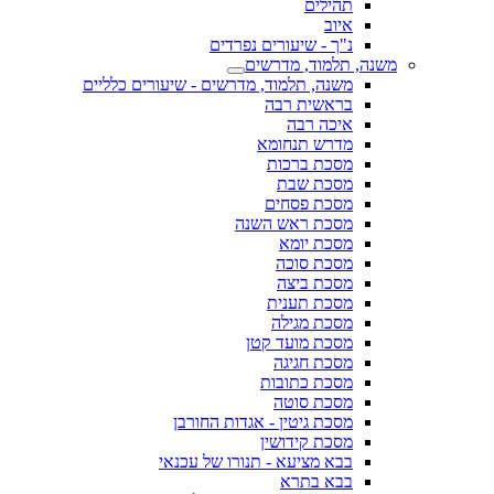
תהילים
איוב
נ"ך - שיעורים נפרדים
משנה, תלמוד, מדרשים
משנה, תלמוד, מדרשים - שיעורים כלליים
בראשית רבה
איכה רבה
מדרש תנחומא
מסכת ברכות
מסכת שבת
מסכת פסחים
מסכת ראש השנה
מסכת יומא
מסכת סוכה
מסכת ביצה
מסכת תענית
מסכת מגילה
מסכת מועד קטן
מסכת חגיגה
מסכת כתובות
מסכת סוטה
מסכת גיטין - אגדות החורבן
מסכת קידושין
בבא מציעא - תנורו של עכנאי
בבא בתרא