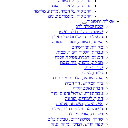
הרב קוק על תשובה
הרב קוק על גלות, גאולה
הרב קוק על חברה, מדינה, מלחמה
הרב קוק - מאמרים שונים
שאלות ותשובות
שלח שאלה לרב
שאלות ותשובות לפי נושא
השאלות והתשובות לפי תאריך
אמונה, תשובה, יסודות התורה
מקורות ופירושיהם
עברית, הלכות דיבור, שמות
חכמים, רבנות, פסיקת הלכה
תפילה, ברכות, בית כנסת
שבת ומועד
ציונות, גאולה
ארץ ישראל, הלכות תלויות בה
בית המקדש, הר הבית
חברה ואקטואליה
עבודה זרה, ישראל והגוים, גיור
חינוך, לימודים, הוראה
איש ואשה, משפחה, צניעות
גוף ומראה חיצוני, בגדים, ציצית
כשרות, אוכל ואכילה
טהרה, נטילת ידיים, טבילת כלים
ספרי קודש, תפילין, מזוזה, גניזה