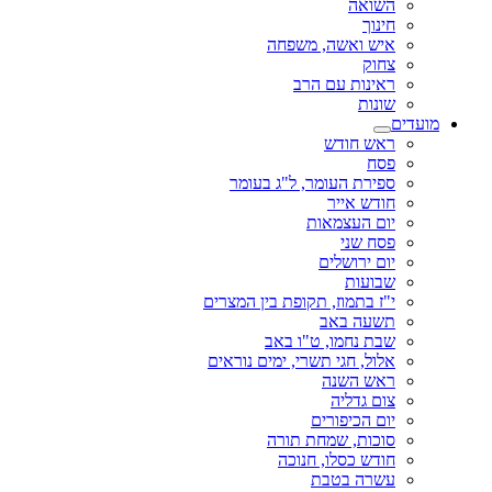
השואה
חינוך
איש ואשה, משפחה
צחוק
ראינות עם הרב
שונות
מועדים
ראש חודש
פסח
ספירת העומר, ל"ג בעומר
חודש אייר
יום העצמאות
פסח שני
יום ירושלים
שבועות
י"ז בתמוז, תקופת בין המצרים
תשעה באב
שבת נחמו, ט"ו באב
אלול, חגי תשרי, ימים נוראים
ראש השנה
צום גדליה
יום הכיפורים
סוכות, שמחת תורה
חודש כסלו, חנוכה
עשרה בטבת