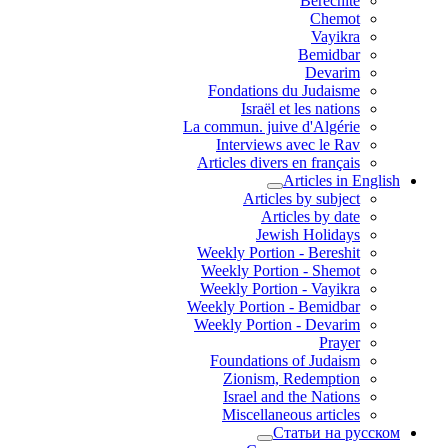
Berechite
Chemot
Vayikra
Bemidbar
Devarim
Fondations du Judaisme
Israël et les nations
La commun. juive d'Algérie
Interviews avec le Rav
Articles divers en français
Articles in English
Articles by subject
Articles by date
Jewish Holidays
Weekly Portion - Bereshit
Weekly Portion - Shemot
Weekly Portion - Vayikra
Weekly Portion - Bemidbar
Weekly Portion - Devarim
Prayer
Foundations of Judaism
Zionism, Redemption
Israel and the Nations
Miscellaneous articles
Статьи на русском