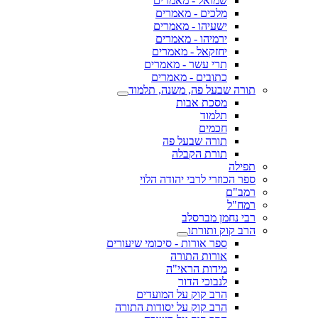
שמואל - מאמרים
מלכים - מאמרים
ישעיהו - מאמרים
ירמיהו - מאמרים
יחזקאל - מאמרים
תרי עשר - מאמרים
כתובים - מאמרים
תורה שבעל פה, משנה, תלמוד
מסכת אבות
תלמוד
חכמים
תורה שבעל פה
תורת הקבלה
תפילה
ספר הכוזרי לרבי יהודה הלוי
רמב"ם
רמח"ל
רבי נחמן מברסלב
הרב קוק ותורתו
ספר אורות - סיכומי שיעורים
אורות התורה
מידות הראי"ה
לנבוכי הדור
הרב קוק על המועדים
הרב קוק על יסודות התורה