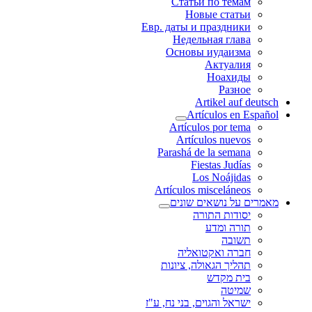
Статьи по темам
Новые статьи
Евр. даты и праздники
Недельная глава
Основы иудаизма
Актуалия
Ноахиды
Разное
Artikel auf deutsch
Artículos en Español
Artículos por tema
Artículos nuevos
Parashá de la semana
Fiestas Judías
Los Noájidas
Artículos misceláneos
מאמרים על נושאים שונים
יסודות התורה
תורה ומדע
תשובה
חברה ואקטואליה
תהליך הגאולה, ציונות
בית מקדש
שמיטה
ישראל והגוים, בני נח, ע"ז