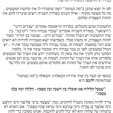
בבחירתו החופשית מוסיף לו קדושה.
לפי זה יוצא שהבן ב"מה נשתנה" רוצה שיסבירו לו את קדושת המעשים -
מה כל מעשה מוסיף - ואילו הבנים בסדרה השנייה רוצים שיבררו להם את
הזהות העצמית שלהם.
התשובות שהם מקבלים: בסדרה הראשונה אומרים "עבדים היינו"
ו"ויוציאנו", בסדרה השנייה אומרים "עובדי עבודה זרה" ו"קרבנו". בין
שתי התשובות יש הבדל מהותי. "עבדים היינו... ועכשיו בני חורין" קשור
לזהות העצמית, זה משהו סגולי. כשמישהו יוצא מעבדות לחירות לא רואים
שום דבר במעשה. לעומת זה, עובד עבודה זרה שעכשיו עובד את ה' – יש
הבדל במעשים: לפני כן עבד עבודה זרה ועכשיו עובד את ה'. כלומר,
המחנך נותן לחניך את מה שאין לו. כשהחניך יודע את הערך של המעשים
מלמדים אותו את הערך של הזהות. לעומת זה, ארבעה בנים הם אנשים
שיודעים את הערך של הזהות ואז מלמדים אותם מעשים. זהו כלל של
כיוון פדגוגי לפי החניך.
בנוסף יש קשר בין שתי סדרות השאלות. השאלה ב"מה נשתנה"
שמתאימה
לחכם
היא
"שֶׁבְּכָל הַלֵּילות אָנוּ אוכְלִין בֵּין יושְׁבִין וּבֵין מְסֻבִּין - הַלַּיְלָה הַזֶּה כֻּלָנו
מְסֻבִּין"
.
צריך להיות מסובין בשביל להחכים, כמו: "מַעֲשֶׂה בְּרַבִּי אֱלִיעֶזֶר וְרַבִּי יְהושֻׁעַ
וְרַבִּי אֶלְעָזָר בֶּן עֲזַרְיָה וְרַבִּי עֲקִיבָא וְרַבִּי טַרְפון שֶׁהָיוּ מְסֻבִּין". אם האדם לא
בתנוחה של שלווה הוא לא יכול להגיע לחוכמה. אנחנו מסובין כדי לתת