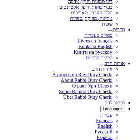
דיני ממונות ונזקין, צדקה
בעלי כוחות, ריפוי אלטרנטיבי
הלוח העברי, תאריכים
אומנות, מוזיקה, ספרות
שונות
ספרים
ספרים בעברית
Livres en français
Books in English
Книги на русском
ספרים לבני נח
אודות הרב
אודות הרב
À propos du Rav Oury Cherki
About Rabbi Oury Cherki
О раве Ури Шерки
Sobre Rabino Oury Cherki
Über Rabbi Oury Cherki
לכתוב לרב
Languages
עברית
Français
English
Русский
Español