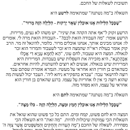
תשובות לשאלות של החכם.
השאלה ב"מה נשתנה" שמתאימה
לרשע
היא
"שֶׁבְּכָל הַלֵּילות אָנוּ אוכְלִין שְׁאָר יְרָקות - הַלַּיְלָה הַזֶּה מָרור"
.
הרשע זקוק ל"אף אתה הקהה את שיניו". יש משהו לא נעים, מרירות.
הרשע אומר: "מה העבודה הזאת לכם?" - העבודה הזאת מרה לי. אומרים
לו: אנחנו מבינים אותך, אנחנו אוכלים מרור. כלומר, להיגאל זה מר. הרב
קוק אומר בעולת ראי"ה שהמצה היא זכר לשעבוד והמרור הוא זכר
לגאולה. המצה היא שעבוד, לחם עוני, "הָא לַחְמָא עַנְיָא דִי אֲכָלוּ
אַבְהָתָנָא", היא מזכירה את השפלות שיש בעבדות. המרירות היא
המרירות שיש בגאולה. אנשים לא רוצים להשתנות, להיות אחראים.
כשהאדם בן חורין הוא אחראי על מעשיו. הגמרא אומרת שסתם עבד
רוצה להישאר עבד: "עבדא בהפקירא ניחא ליה". העבד יכול לעשות מה
שהוא רוצה כי אין לו אחריות על עצמו. ברגע שהאדם בן חורין הוא
אחראי על עצמו, הוא מפחד מזה.
השאלה ב"מה נשתנה" שמתאימה
לתם
היא
"שֶׁבְּכָל הַלֵּילות אָנוּ אוכְלִין חָמֵץ וּמַצָּה, הַלַּיְלָה הַזֶּה - כּלו מַצָּה"
.
המצה היא לחם פשוט, קמח ומים. התם כל כך פשוט שהוא שואל את
השאלות הכי עמוקות שיכולות להיות. "מה זאת" היא השאלה הכי
מפחידה. לשאלה של החכם ("מָה הָעֵדות וְהַחֻקִּים וְהַמִּשְׁפָּטִים אֲשֶׁר צִוָּה ה'