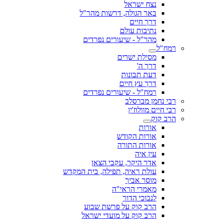
נצח ישראל
באר הגולה, דרשות מהר"ל
דרך חיים
נתיבות עולם
מהר"ל - שיעורים נפרדים
רמח"ל
מסילת ישרים
דרך ה'
דעת תבונות
דרך עץ חיים
רמח"ל - שיעורים נפרדים
רבי נחמן מברסלב
רבי חיים מוולוז'ין
הרב קוק
אורות
אורות הקודש
אורות התורה
עין איה
אדר היקר, עקבי הצאן
עולת ראיה, תפילה, בית המקדש
מוסר אביך
מאמרי הראי"ה
לנבוכי הדור
הרב קוק על פרשת שבוע
הרב קוק על מועדי ישראל