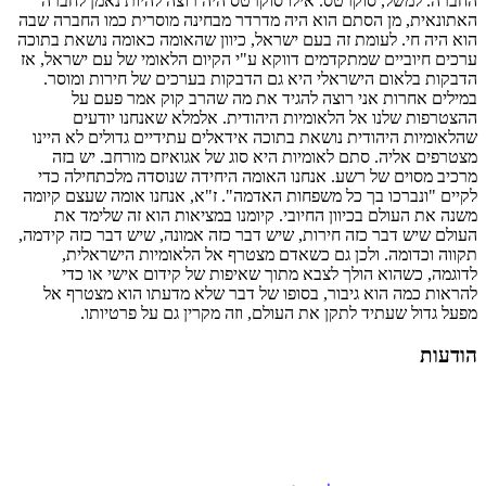
החברה. למשל, סוקרטס. אילו סוקרטס היה רוצה להיות נאמן לחברה
האתונאית, מן הסתם הוא היה מדרדר מבחינה מוסרית כמו החברה שבה
הוא היה חי. לעומת זה בעם ישראל, כיוון שהאומה כאומה נושאת בתוכה
ערכים חיוביים שמתקדמים דווקא ע"י הקיום הלאומי של עם ישראל, אז
הדבקות בלאום הישראלי היא גם הדבקות בערכים של חירות ומוסר.
במילים אחרות אני רוצה להגיד את מה שהרב קוק אמר פעם על
ההצטרפות שלנו אל הלאומיות היהודית. אלמלא שאנחנו יודעים
שהלאומיות היהודית נושאת בתוכה אידאלים עתידיים גדולים לא היינו
מצטרפים אליה. סתם לאומיות היא סוג של אגואיזם מורחב. יש בזה
מרכיב מסוים של רשע. אנחנו האומה היחידה שנוסדה מלכתחילה כדי
לקיים "ונברכו בך כל משפחות האדמה". ז"א, אנחנו אומה שעצם קיומה
משנה את העולם בכיוון החיובי. קיומנו במציאות הוא זה שלימד את
העולם שיש דבר כזה חירות, שיש דבר כזה אמונה, שיש דבר כזה קידמה,
תקווה וכדומה. ולכן גם כשאדם מצטרף אל הלאומיות הישראלית,
לדוגמה, כשהוא הולך לצבא מתוך שאיפות של קידום אישי או כדי
להראות כמה הוא גיבור, בסופו של דבר שלא מדעתו הוא מצטרף אל
מפעל גדול שעתיד לתקן את העולם, וזה מקרין גם על פרטיותו.
הודעות
עזרו בהפצת התורה של הרב!