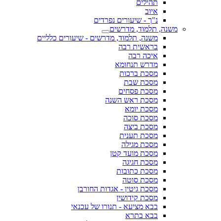
תהילים
איוב
נ"ך - שיעורים נפרדים
משנה, תלמוד, מדרשים
משנה, תלמוד, מדרשים - שיעורים כלליים
בראשית רבה
איכה רבה
מדרש תנחומא
מסכת ברכות
מסכת שבת
מסכת פסחים
מסכת ראש השנה
מסכת יומא
מסכת סוכה
מסכת ביצה
מסכת תענית
מסכת מגילה
מסכת מועד קטן
מסכת חגיגה
מסכת כתובות
מסכת סוטה
מסכת גיטין - אגדות החורבן
מסכת קידושין
בבא מציעא - תנורו של עכנאי
בבא בתרא