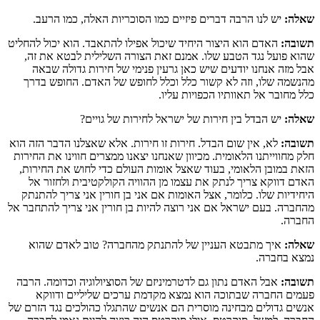
שאלה:
יש לנו הרבה דברים פיזיים כמו הסוכריות האלה, כמו הרעב.
תשובה:
האדם הוא היצור היחיד שיכול אפילו להתאבד. הוא יכול להחליט
שהוא פועל נגד הטבע שלו. אמנם זאת הצורה השלילית לבטא את זה,
אבל מזה אנחנו יודעים שיש כאן גרעין פנימי של חירות גדולה שבאה
מהנשמה שלו, וזה לא קשור כלל וכלל לחופש של האדם. החופש בדרך
כלל מחובר אל תאוותיו הכפויות עליו.
שאלה:
יש הבדל בין חירות של ישראל לחירות של גויים?
תשובה:
לא, אין שום הבדל. חירות זו חירות. אלא שאצלנו הדבר הזה הוא
חלק מחווייתנו הלאומית. מכיוון שאנחנו יצאנו ממצרים חווינו את החירות
הזאת במובן הלאומי, בעוד שאצל אומות העולם כדי לחוש את החירות,
האדם דווקא צריך לנתק את עצמו מן ההוויה הקולקטיבית ולחזור אל
היחידיות שלו. כלומר, אצל האומות אם אני בן חורין אני צריך להתנתק
מהחברה. בעם ישראל אם אני רוצה להיות בן חורין אני צריך להתחבר אל
החברה.
שאלה:
איך מתבטא העניין של להתנתק מהחברה? טוב לאדם שהוא
נמצא בחברה.
תשובה:
אבל האדם נתון גם לדטרמיניזם של הסוציולוגיה וכדומה. הרבה
פעמים החברה שבתוכה הוא נמצא מקדמת ערכים שליליים ודווקא
אנשים גדולים מבחינה מוסרית הם אנשים שהתגלו כהולכים נגד הזרם של