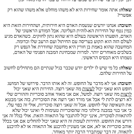
שאלה:
אתה אומר שחירות היא לא משהו מוחלט אלא משהו שהוא רק
אפשרי?
תשובה
:
אנחנו יודעים שנשמת האדם היא חירותית, ושהחירות הזאת היא
כמין נטף של החירות הא-לוהית העליונה. אבל המודע הראשוני של
האדם, הופעתו הראשונה בעולם היא שהוא נתון לחוקים. כשהאדם מגיע
לעולם הזה הוא תקוע בעריסה עם החיתול ועם הרעב שלו וכדומה.
המחשבה שהוא באמת בן חורין היא מחשבה שחודרת אל הנפש רק
בשלבים מאוחרים יותר. למרות שמבחינת המבנה הפנימי של האדם,
נשמתו היא הבסיס הראשוני.
שאלה:
כל מי שיש לו ילדים יודע שכבר בגיל שנתיים הם מתחילים לחשוב
על החירות שלהם.
תשובה:
אני לא מדבר על החופש. זה לא אותו הדבר. פירושו של המושג
חופש הוא שאני יכול
לעשות
מה שאני רוצה. החירות היא שאני יכול
לרצות
מה שאני רוצה. למשל, אם אני מאוד אוהב סוכריות וההורים שלי
לא רוצים לתת לי אבל אני מורד ואני רוצה את הסוכריות, בזה אני מבטא
את השאיפה שלי לחופש. אבל זה שאני רוצה סוכריות, אולי זה כפוי עלי,
כי אני בנוי במבנה ביולוגי כזה שהסוכריות טעימות לי ואינני יכול שלא
להתאוות לסוכריה, אינני יכול להתגבר על התאווה הזאת. אולי בגלל זה אני
דורש את החופש. החירות לעומת זה היא שאני יכול להחליט אם אני בכלל
אוהב סוכריות או לא, אם אני מעוניין להיכנע אל התאווה או לא להיכנע
לתאווה. זה דבר שמתברר הרבה יותר מאוחר.