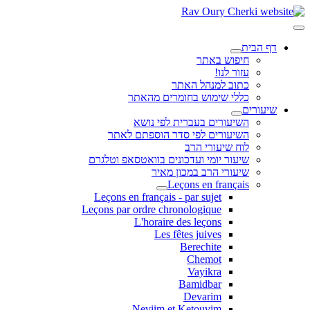
דף הבית
חיפוש באתר
עזור לנו!
כתוב למנהל האתר
כללי שימוש בחומרים מהאתר
שיעורים
השיעורים בעברית לפי נושא
השיעורים לפי סדר הוספתם לאתר
לוח שיעורי הרב
שיעור יומי ועדכונים בוואטסאפ וטלגרם
שיעורי הרב במכון מאיר
Leçons en français
Leçons en français - par sujet
Leçons par ordre chronologique
L'horaire des leçons
Les fêtes juives
Berechite
Chemot
Vayikra
Bamidbar
Devarim
Neviim et Ketouvim