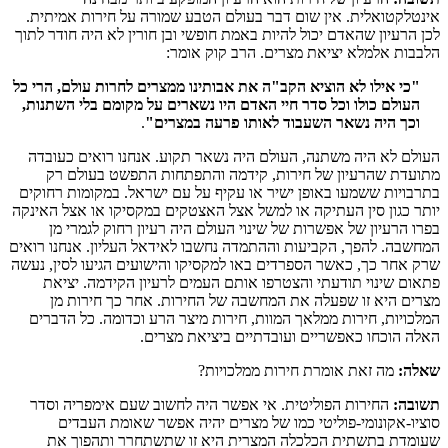
אינטלקטואלית. אין שום דבר בעולם הטבע שמורה על חירות אמיתית.
לכן הרעיון שהאדם יכול להיות באמת חופשי ובן חורין לא היה חודר לתוך
הלבבות אלמלא יציאת מצרים. הרב קוק אומר:
"כי אילו לא הוציא הקב"ה את אבותינו ממצרים לחרות עולם, הרי כל
העולם כולו וכל סדר חיי האדם היו נשארים על מקומם בלי השתנות,
וכך היה נשאר השעבוד לאותו פרעה במצרים"
.
העולם לא היה משתנה, העולם היה נשאר תקוע. אנחנו רואים כעובדה
מתועדת שהרעיון של חירות, קידמה והתפתחות התפשט בעולם רק
בתרבויות ששמעו באופן ישיר או עקיף על עם ישראל. במקומות רחוקים
יותר כגון סין העתיקה או למשל אצל האצטקים במקסיקו או אצל האינקה
בפרו הרעיון של אפשרות של שינוי העולם היה רעיון רחוק לגמרי מן
המחשבה. להפך, הקביעות וההתמדה נחשבו לאידאל העליון. אנחנו רואים
שרק אחר כך, כאשר הספרדים באו למקסיקו והישועים הגיעו לסין, נעשה
פתאום שינוי תודעתי והצטרפו אותם העמים לרעיון הקידמה. יציאת
מצרים היא זו שפעלה את המחשבה של החירות. אחר כך חירות מן
המלכויות, חירות ממלאך המוות, חירות מיצר הרע וכדומה. כל הדברים
האלה הוכחו כאפשריים ועובדתיים ביציאת מצרים.
שאלה:
מה זאת אומרת חירות ממלכויות?
תשובה:
החירות הפוליטית. אי אפשר היה לחשוב שעם אימפריה וסדר
סוציו-אקונומי-פוליטי כמו של מצרים יהיה אפשר שאומת העבדים
שעומדת בתשתית הכלכלה המצרית היא זו שתשתחרר ותהפוך את