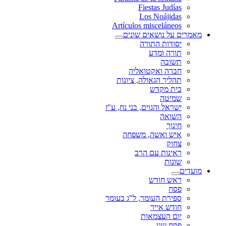
Fiestas Judías
Los Noájidas
Artículos misceláneos
מאמרים על נושאים שונים
יסודות התורה
תורה ומדע
תשובה
חברה ואקטואליה
תהליך הגאולה, ציונות
בית מקדש
שמיטה
ישראל והגוים, בני נח, ע"ז
השואה
חינוך
איש ואשה, משפחה
צחוק
ראינות עם הרב
שונות
מועדים
ראש חודש
פסח
ספירת העומר, ל"ג בעומר
חודש אייר
יום העצמאות
פסח שני