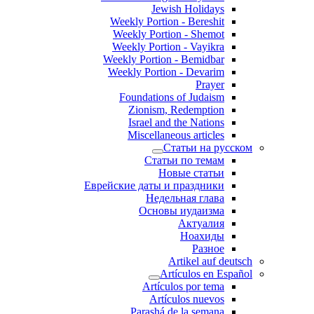
Jewish Holidays
Weekly Portion - Bereshit
Weekly Portion - Shemot
Weekly Portion - Vayikra
Weekly Portion - Bemidbar
Weekly Portion - Devarim
Prayer
Foundations of Judaism
Zionism, Redemption
Israel and the Nations
Miscellaneous articles
Статьи на русском
Статьи по темам
Новые статьи
Еврейские даты и праздники
Недельная глава
Основы иудаизма
Актуалия
Ноахиды
Разное
Artikel auf deutsch
Artículos en Español
Artículos por tema
Artículos nuevos
Parashá de la semana