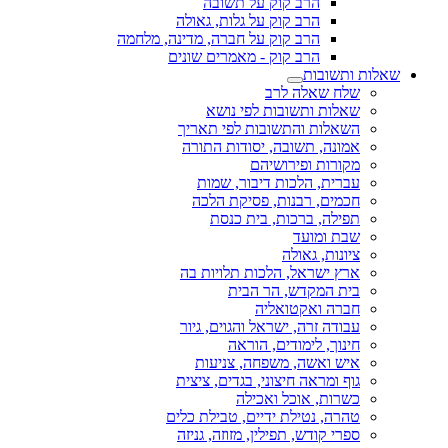
הרב קוק על תשובה
הרב קוק על גלות, גאולה
הרב קוק על חברה, מדינה, מלחמה
הרב קוק - מאמרים שונים
שאלות ותשובות
שלח שאלה לרב
שאלות ותשובות לפי נושא
השאלות והתשובות לפי תאריך
אמונה, תשובה, יסודות התורה
מקורות ופירושיהם
עברית, הלכות דיבור, שמות
חכמים, רבנות, פסיקת הלכה
תפילה, ברכות, בית כנסת
שבת ומועד
ציונות, גאולה
ארץ ישראל, הלכות תלויות בה
בית המקדש, הר הבית
חברה ואקטואליה
עבודה זרה, ישראל והגוים, גיור
חינוך, לימודים, הוראה
איש ואשה, משפחה, צניעות
גוף ומראה חיצוני, בגדים, ציצית
כשרות, אוכל ואכילה
טהרה, נטילת ידיים, טבילת כלים
ספרי קודש, תפילין, מזוזה, גניזה