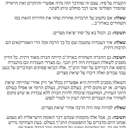
הקערה על פיה. עצם זה שהדבר הזה נהיה אפשרי והתקיים זאת הראייה
שהסדר הפוליטי איננו דבר מוחלט וניתן לשינוי.
שאלה:
אם נחשוב על תרבויות אחרות שחוו את החירות הזאת כמו
השחורים בארה"ב...
תשובה:
כן. הכול בא על יסוד יציאת מצרים.
שאלה:
איך העבדות נמשכה שם כל כך הרבה זמן? הרי האמריקאים הם
תרבות דתית.
תשובה:
גם החברה השחורה בארה"ב הייתה חברה מאוד דתית. כל הדיון
מסביב לשאלת העבדות היה דיון תנכי. גם מצדדי העבדות וגם מתנגדיה
ביססו את דבריהם על יסוד התנ"ך. אלה הביאו פסוקים המדברים על כנען
עבד עבדים ואלה דיברו על יציאת מצרים.
השאלה מסביב לחירות היא אפשרית בכלל אך ורק אחרי שהייתה יציאת
מצרים. אז יש מקום לדיון. בעולם העתיק, בעולם הרומי או אפילו בעולם
היווני העתיק, המחשבה שיכולה להיות חברה ללא עבדות או שיש מקום
לשחרר את העבדים הייתה רעיון זר לגמרי לנפש.
שאלה:
למרות שזה היה הרבה אחרי יציאת מצרים.
תשובה:
כן, אבל אלה מקומות שבהם דבר האומה הישראלית לא נשמע.
אנחנו היום מדברים על התפשטות התנ"ך בעולם. בעת העתיקה נדרש
לכך זמן רב. עד שהיוונים שמעו על היהודים עבר הרבה מאוד זמן.