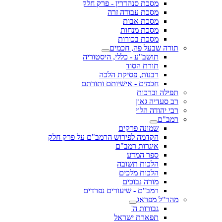
מסכת סנהדרין - פרק חלק
מסכת עבודה זרה
מסכת אבות
מסכת מנחות
מסכת בכורות
תורה שבעל פה, חכמים
תושב"ע - כללי, היסטוריה
תורת הסוד
רבנות, פסיקת הלכה
חכמים - אישיותם ותורתם
תפילה וברכות
רב סעדיה גאון
רבי יהודה הלוי
רמב"ם
שמונה פרקים
הקדמה לפירוש הרמב"ם על פרק חלק
איגרות רמב"ם
ספר המדע
הלכות תשובה
הלכות מלכים
מורה נבוכים
רמב"ם - שיעורים נפרדים
מהר"ל מפראג
גבורות ה'
תפארת ישראל