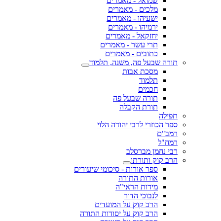
שמואל - מאמרים
מלכים - מאמרים
ישעיהו - מאמרים
ירמיהו - מאמרים
יחזקאל - מאמרים
תרי עשר - מאמרים
כתובים - מאמרים
תורה שבעל פה, משנה, תלמוד
מסכת אבות
תלמוד
חכמים
תורה שבעל פה
תורת הקבלה
תפילה
ספר הכוזרי לרבי יהודה הלוי
רמב"ם
רמח"ל
רבי נחמן מברסלב
הרב קוק ותורתו
ספר אורות - סיכומי שיעורים
אורות התורה
מידות הראי"ה
לנבוכי הדור
הרב קוק על המועדים
הרב קוק על יסודות התורה