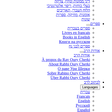
דיני ממונות ונזקין, צדקה
בעלי כוחות, ריפוי אלטרנטיבי
הלוח העברי, תאריכים
אומנות, מוזיקה, ספרות
שונות
ספרים
ספרים בעברית
Livres en français
Books in English
Книги на русском
ספרים לבני נח
אודות הרב
אודות הרב
À propos du Rav Oury Cherki
About Rabbi Oury Cherki
О раве Ури Шерки
Sobre Rabino Oury Cherki
Über Rabbi Oury Cherki
לכתוב לרב
Languages
עברית
Français
English
Русский
Español