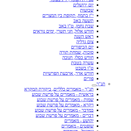
יום ירושלים
שבועות
י"ז בתמוז, תקופת בין המצרים
תשעה באב
שבת נחמו, ט"ו באב
חודש אלול, חגי תשרי, ימים נוראים
ראש השנה
צום גדליה
יום הכיפורים
סוכות, שמחת תורה
חודש כסלו, חנוכה
עשרה בטבת
ט"ו בשבט
חודש אדר, ארבעת הפרשיות
פורים
תנ"ך
תנ"ך - מאמרים כלליים, ביקורת המקרא
בראשית - מאמרים על פרשת שבוע
שמות - מאמרים על פרשת שבוע
ויקרא - מאמרים על פרשת שבוע
במדבר - מאמרים על פרשת שבוע
דברים - מאמרים על פרשת שבוע
יהושע - מאמרים
שופטים - מאמרים