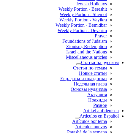
Jewish Holidays
Weekly Portion - Bereshit
Weekly Portion - Shemot
Weekly Portion - Vayikra
Weekly Portion - Bemidbar
Weekly Portion - Devarim
Prayer
Foundations of Judaism
Zionism, Redemption
Israel and the Nations
Miscellaneous articles
Статьи на русском
Статьи по темам
Новые статьи
Евр. даты и праздники
Недельная глава
Основы иудаизма
Актуалия
Ноахиды
Разное
Artikel auf deutsch
Artículos en Español
Artículos por tema
Artículos nuevos
Parashá de la semana