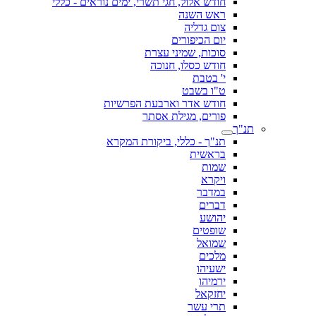
חודש אלול, חגי תשרי, ימים נוראים - כללי
ראש השנה
צום גדליה
יום הכיפורים
סוכות, שמיני עצרת
חודש כסלו, חנוכה
י' בטבת
ט"ו בשבט
חודש אדר וארבעת הפרשיות
פורים, מגילת אסתר
תנ"ך
תנ"ך - כללי, ביקורת המקרא
בראשית
שמות
ויקרא
במדבר
דברים
יהושע
שופטים
שמואל
מלכים
ישעיהו
ירמיהו
יחזקאל
תרי עשר