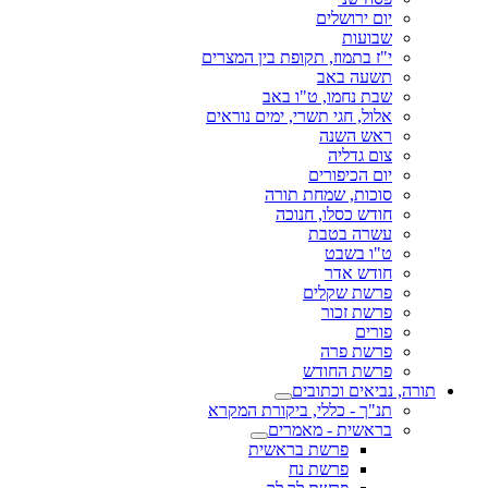
יום ירושלים
שבועות
י"ז בתמוז, תקופת בין המצרים
תשעה באב
שבת נחמו, ט"ו באב
אלול, חגי תשרי, ימים נוראים
ראש השנה
צום גדליה
יום הכיפורים
סוכות, שמחת תורה
חודש כסלו, חנוכה
עשרה בטבת
ט"ו בשבט
חודש אדר
פרשת שקלים
פרשת זכור
פורים
פרשת פרה
פרשת החודש
תורה, נביאים וכתובים
תנ"ך - כללי, ביקורת המקרא
בראשית - מאמרים
פרשת בראשית
פרשת נח