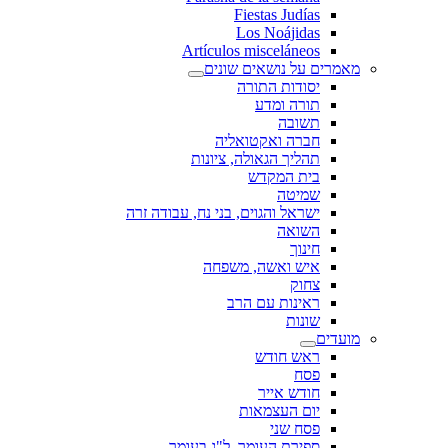
Fiestas Judías
Los Noájidas
Artículos misceláneos
מאמרים על נושאים שונים
יסודות התורה
תורה ומדע
תשובה
חברה ואקטואליה
תהליך הגאולה, ציונות
בית המקדש
שמיטה
ישראל והגוים, בני נח, עבודה זרה
השואה
חינוך
איש ואשה, משפחה
צחוק
ראינות עם הרב
שונות
מועדים
ראש חודש
פסח
חודש אייר
יום העצמאות
פסח שני
ספירת העומר, ל"ג בעומר