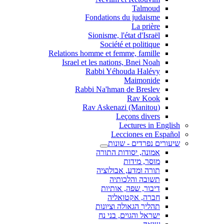
Talmoud
Fondations du judaisme
La prière
Sionisme, l'état d'Israël
Société et politique
Relations homme et femme, famille
Israel et les nations, Bnei Noah
Rabbi Yéhouda Halévy
Maimonide
Rabbi Na'hman de Breslev
Rav Kook
(Rav Askenazi (Manitou
Leçons divers
Lectures in English
Lecciones en Español
שיעורים נפרדים - שונות
אמונה, יסודות התורה
מוסר, מידות
תורה ומדע, אבולוציה
תשובה והלכותיה
דיבור, שפה, אותיות
חברה, אקטואליה
תהליך הגאולה וציונות
ישראל והגוים, בני נח