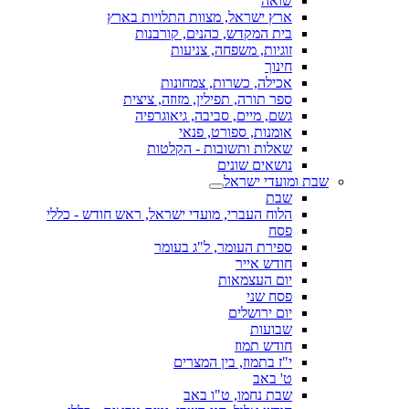
שואה
ארץ ישראל, מצוות התלויות בארץ
בית המקדש, כהנים, קורבנות
זוגיות, משפחה, צניעות
חינוך
אכילה, כשרות, צמחונות
ספר תורה, תפילין, מזוזה, ציצית
גשם, מיים, סביבה, גיאוגרפיה
אומנות, ספורט, פנאי
שאלות ותשובות - הקלטות
נושאים שונים
שבת ומועדי ישראל
שבת
הלוח העברי, מועדי ישראל, ראש חודש - כללי
פסח
ספירת העומר, ל"ג בעומר
חודש אייר
יום העצמאות
פסח שני
יום ירושלים
שבועות
חודש תמוז
י"ז בתמוז, בין המצרים
ט' באב
שבת נחמו, ט"ו באב