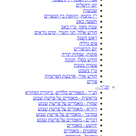
יום ירושלים
שבועות
י"ז בתמוז, תקופת בין המצרים
תשעה באב
שבת נחמו, ט"ו באב
חודש אלול, חגי תשרי, ימים נוראים
ראש השנה
צום גדליה
יום הכיפורים
סוכות, שמחת תורה
חודש כסלו, חנוכה
עשרה בטבת
ט"ו בשבט
חודש אדר, ארבעת הפרשיות
פורים
תנ"ך
תנ"ך - מאמרים כלליים, ביקורת המקרא
בראשית - מאמרים על פרשת שבוע
שמות - מאמרים על פרשת שבוע
ויקרא - מאמרים על פרשת שבוע
במדבר - מאמרים על פרשת שבוע
דברים - מאמרים על פרשת שבוע
יהושע - מאמרים
שופטים - מאמרים