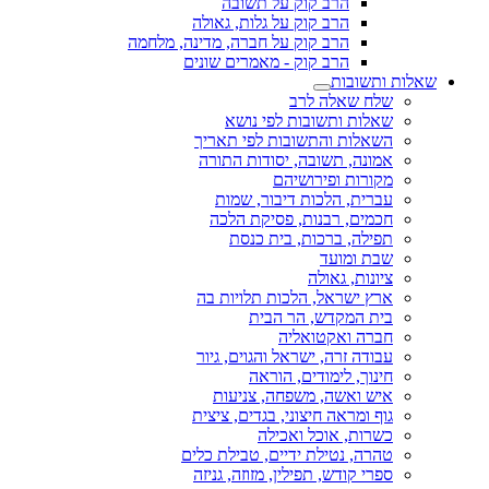
הרב קוק על תשובה
הרב קוק על גלות, גאולה
הרב קוק על חברה, מדינה, מלחמה
הרב קוק - מאמרים שונים
שאלות ותשובות
שלח שאלה לרב
שאלות ותשובות לפי נושא
השאלות והתשובות לפי תאריך
אמונה, תשובה, יסודות התורה
מקורות ופירושיהם
עברית, הלכות דיבור, שמות
חכמים, רבנות, פסיקת הלכה
תפילה, ברכות, בית כנסת
שבת ומועד
ציונות, גאולה
ארץ ישראל, הלכות תלויות בה
בית המקדש, הר הבית
חברה ואקטואליה
עבודה זרה, ישראל והגוים, גיור
חינוך, לימודים, הוראה
איש ואשה, משפחה, צניעות
גוף ומראה חיצוני, בגדים, ציצית
כשרות, אוכל ואכילה
טהרה, נטילת ידיים, טבילת כלים
ספרי קודש, תפילין, מזוזה, גניזה