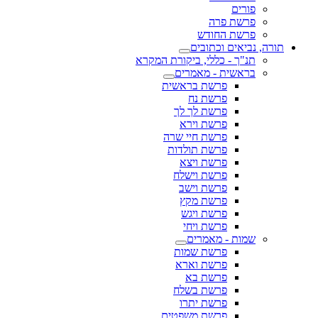
פורים
פרשת פרה
פרשת החודש
תורה, נביאים וכתובים
תנ"ך - כללי, ביקורת המקרא
בראשית - מאמרים
פרשת בראשית
פרשת נח
פרשת לך לך
פרשת וירא
פרשת חיי שרה
פרשת תולדות
פרשת ויצא
פרשת וישלח
פרשת וישב
פרשת מקץ
פרשת ויגש
פרשת ויחי
שמות - מאמרים
פרשת שמות
פרשת וארא
פרשת בא
פרשת בשלח
פרשת יתרו
פרשת משפטים