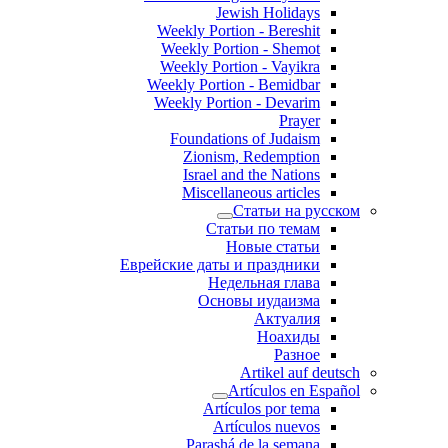
Jewish Holidays
Weekly Portion - Bereshit
Weekly Portion - Shemot
Weekly Portion - Vayikra
Weekly Portion - Bemidbar
Weekly Portion - Devarim
Prayer
Foundations of Judaism
Zionism, Redemption
Israel and the Nations
Miscellaneous articles
Статьи на русском
Статьи по темам
Новые статьи
Еврейские даты и праздники
Недельная глава
Основы иудаизма
Актуалия
Ноахиды
Разное
Artikel auf deutsch
Artículos en Español
Artículos por tema
Artículos nuevos
Parashá de la semana