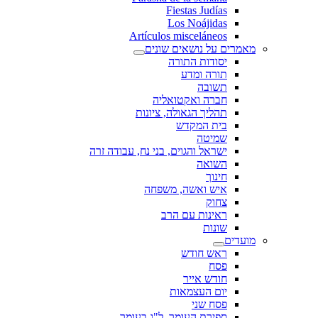
Fiestas Judías
Los Noájidas
Artículos misceláneos
מאמרים על נושאים שונים
יסודות התורה
תורה ומדע
תשובה
חברה ואקטואליה
תהליך הגאולה, ציונות
בית המקדש
שמיטה
ישראל והגוים, בני נח, עבודה זרה
השואה
חינוך
איש ואשה, משפחה
צחוק
ראינות עם הרב
שונות
מועדים
ראש חודש
פסח
חודש אייר
יום העצמאות
פסח שני
ספירת העומר, ל"ג בעומר