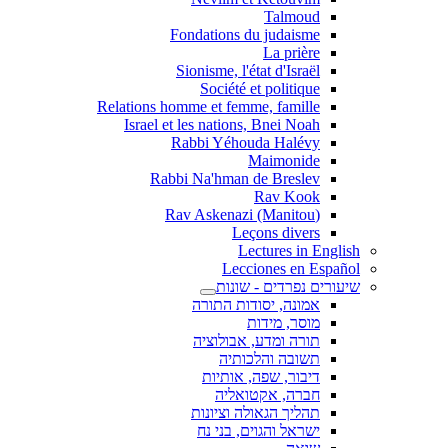
Talmoud
Fondations du judaisme
La prière
Sionisme, l'état d'Israël
Société et politique
Relations homme et femme, famille
Israel et les nations, Bnei Noah
Rabbi Yéhouda Halévy
Maimonide
Rabbi Na'hman de Breslev
Rav Kook
(Rav Askenazi (Manitou
Leçons divers
Lectures in English
Lecciones en Español
שיעורים נפרדים - שונות
אמונה, יסודות התורה
מוסר, מידות
תורה ומדע, אבולוציה
תשובה והלכותיה
דיבור, שפה, אותיות
חברה, אקטואליה
תהליך הגאולה וציונות
ישראל והגוים, בני נח