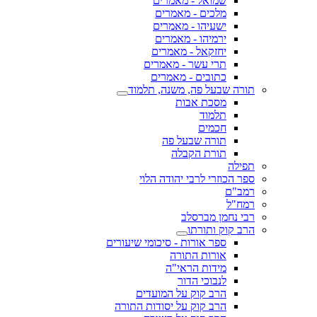
שמואל - מאמרים
מלכים - מאמרים
ישעיהו - מאמרים
ירמיהו - מאמרים
יחזקאל - מאמרים
תרי עשר - מאמרים
כתובים - מאמרים
תורה שבעל פה, משנה, תלמוד
מסכת אבות
תלמוד
חכמים
תורה שבעל פה
תורת הקבלה
תפילה
ספר הכוזרי לרבי יהודה הלוי
רמב"ם
רמח"ל
רבי נחמן מברסלב
הרב קוק ותורתו
ספר אורות - סיכומי שיעורים
אורות התורה
מידות הראי"ה
לנבוכי הדור
הרב קוק על המועדים
הרב קוק על יסודות התורה