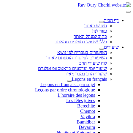
דף הבית
חיפוש באתר
עזור לנו!
כתוב למנהל האתר
כללי שימוש בחומרים מהאתר
שיעורים
השיעורים בעברית לפי נושא
השיעורים לפי סדר הוספתם לאתר
לוח שיעורי הרב
שיעור יומי ועדכונים בוואטסאפ וטלגרם
שיעורי הרב במכון מאיר
Leçons en français
Leçons en français - par sujet
Leçons par ordre chronologique
L'horaire des leçons
Les fêtes juives
Berechite
Chemot
Vayikra
Bamidbar
Devarim
Neviim et Ketouvim