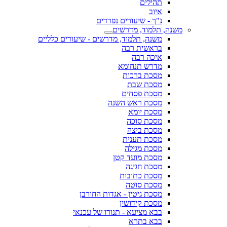
תהילים
איוב
נ"ך - שיעורים נפרדים
משנה, תלמוד, מדרשים
משנה, תלמוד, מדרשים - שיעורים כלליים
בראשית רבה
איכה רבה
מדרש תנחומא
מסכת ברכות
מסכת שבת
מסכת פסחים
מסכת ראש השנה
מסכת יומא
מסכת סוכה
מסכת ביצה
מסכת תענית
מסכת מגילה
מסכת מועד קטן
מסכת חגיגה
מסכת כתובות
מסכת סוטה
מסכת גיטין - אגדות החורבן
מסכת קידושין
בבא מציעא - תנורו של עכנאי
בבא בתרא