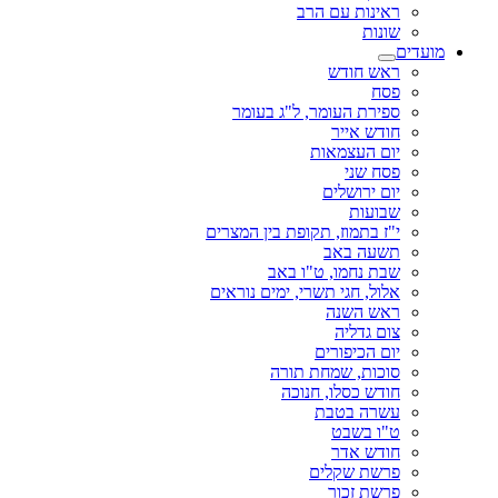
ראינות עם הרב
שונות
מועדים
ראש חודש
פסח
ספירת העומר, ל"ג בעומר
חודש אייר
יום העצמאות
פסח שני
יום ירושלים
שבועות
י"ז בתמוז, תקופת בין המצרים
תשעה באב
שבת נחמו, ט"ו באב
אלול, חגי תשרי, ימים נוראים
ראש השנה
צום גדליה
יום הכיפורים
סוכות, שמחת תורה
חודש כסלו, חנוכה
עשרה בטבת
ט"ו בשבט
חודש אדר
פרשת שקלים
פרשת זכור