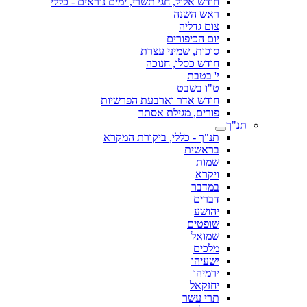
חודש אלול, חגי תשרי, ימים נוראים - כללי
ראש השנה
צום גדליה
יום הכיפורים
סוכות, שמיני עצרת
חודש כסלו, חנוכה
י' בטבת
ט"ו בשבט
חודש אדר וארבעת הפרשיות
פורים, מגילת אסתר
תנ"ך
תנ"ך - כללי, ביקורת המקרא
בראשית
שמות
ויקרא
במדבר
דברים
יהושע
שופטים
שמואל
מלכים
ישעיהו
ירמיהו
יחזקאל
תרי עשר