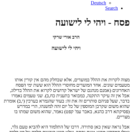
Deutsch
Search
פסח - ויהי לי לישועה
הרב אורי שרקי
ויהי לי לישועה
מצוה לקרות את ההלל במועדים, אלא שבחלק מהם אין קורין אותו
מטעמים שונים. אחד המועדים מחוסרי ההלל הוא ששת ימי הפסח
האחרונים (אמנם מנהגם של ישראל קדושים לקרוא את ההלל בדילוג,
אבל אין זה עיקר התקנה, כמבואר בתענית כח,ב). שני טעמים נאמרו
בדבר, שעל פניהם סותרים זה את זה: בעוד שהגמרא בערכין (י,ב) אומרת
שהוא משום שקרבן המוספין של כל יום זהה למשנהו, הרי במדרש
(פסיקתא דרב כהנא, באבר עמ' קפט) נאמר, שהוא משום שמתו בו
מצריים.
אבל נראה שאין כאן סתירה. דרכו של התלמוד היא להביא טעם גלוי,