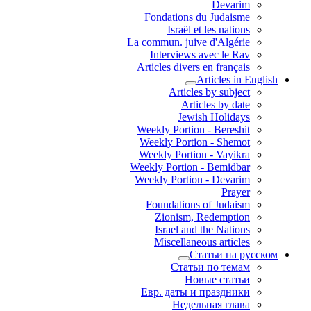
Devarim
Fondations du Judaisme
Israël et les nations
La commun. juive d'Algérie
Interviews avec le Rav
Articles divers en français
Articles in English
Articles by subject
Articles by date
Jewish Holidays
Weekly Portion - Bereshit
Weekly Portion - Shemot
Weekly Portion - Vayikra
Weekly Portion - Bemidbar
Weekly Portion - Devarim
Prayer
Foundations of Judaism
Zionism, Redemption
Israel and the Nations
Miscellaneous articles
Статьи на русском
Статьи по темам
Новые статьи
Евр. даты и праздники
Недельная глава