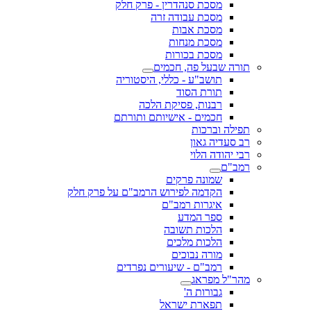
מסכת סנהדרין - פרק חלק
מסכת עבודה זרה
מסכת אבות
מסכת מנחות
מסכת בכורות
תורה שבעל פה, חכמים
תושב"ע - כללי, היסטוריה
תורת הסוד
רבנות, פסיקת הלכה
חכמים - אישיותם ותורתם
תפילה וברכות
רב סעדיה גאון
רבי יהודה הלוי
רמב"ם
שמונה פרקים
הקדמה לפירוש הרמב"ם על פרק חלק
איגרות רמב"ם
ספר המדע
הלכות תשובה
הלכות מלכים
מורה נבוכים
רמב"ם - שיעורים נפרדים
מהר"ל מפראג
גבורות ה'
תפארת ישראל