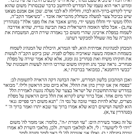
ואילו המדרש מביא טעם נסתר, שלא היינו קובעים הלכה על פיו בלבד.
ומדוע ראוי הוא טעמו של המדרש להיחשב כדבר שבנסתר? משום שהוא
שייך לקדוש-ברוך-הוא לבדו, וחלילה לא לבני אדם. שכן אם אמנם מצאנו
שיש כביכול צער למעלה כשחלק מהבריאה אובד - "כשיאמר הקב"ה,
הללו מעשי ידי והללו מעשי ידי, מדוע אאבד את אלו מפני אלו?" (סנהדרין
צח,ב) - אבל כלפי האומה הישראלית באה תביעה נגדית, שהיא אדרבה
לשמוח במפלת אויבינו; שהרי משום כך נאמרה שירת הים, המשבחת את
הקב"ה על מה שעולל למבקשי רעתנו.
המבחן למנהיגות אמיתית הוא, לפי הגמרא, היכולת של המנהיג לשמוח
בשמחת האומה בשעה שאויביה נופלים לפניה. שכן ביקש הקב"ה לעשות
את חזקיהו משיח ואת סנחריב גוג ומגוג, אלא שלא אמר שירה על מפלת
סנחריב. נראה שכך נהג חזקיהו משום שדרכו היתה לעשות חשבונות של
"כבשי דרחמנא", כמבואר בברכות י,א.
ואכן המתבונן בלשון המדרש, יראה הבחנה דקה הראויה לתשומת לב:
"בפסח אין אנו קורין בהן את ההלל, אלא ביום טוב הראשון ולילו." מבואר
במדרש שההתחשבות של ישראל בצער של מעלה נוגעת לאמירת הלל
יותר מיום אחד. אבל ברור שיש לקרוא את הלל ביום הראשון על מפלת
מצרים, שלא להיות כפויי טובה על נסי ה': "תנא משום רבי פפייס: גנאי
הוא למשה ושישים רבוא שלא אמרו ברוך עד שבא יתרו ואמר ברוך ה' "
(סנהדרין צד,א).
על זה נאמר בשירת הים: "עזי וזמרת י-ה", כלומר: אני מזמר לה' משום
"ויהי לי לישועה" : לי, ולא למלאכי השרת. ולכן, מלאכי השרת לא אמרו
שירה (מגילה י,ב), ואילו אני אשירה לה' לי ראוי לזמר וחובה לזמר.