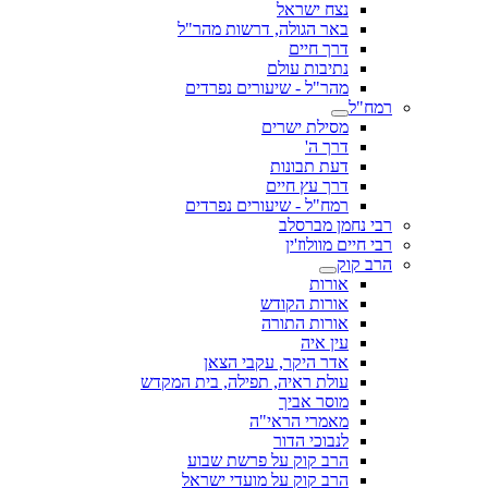
נצח ישראל
באר הגולה, דרשות מהר"ל
דרך חיים
נתיבות עולם
מהר"ל - שיעורים נפרדים
רמח"ל
מסילת ישרים
דרך ה'
דעת תבונות
דרך עץ חיים
רמח"ל - שיעורים נפרדים
רבי נחמן מברסלב
רבי חיים מוולוז'ין
הרב קוק
אורות
אורות הקודש
אורות התורה
עין איה
אדר היקר, עקבי הצאן
עולת ראיה, תפילה, בית המקדש
מוסר אביך
מאמרי הראי"ה
לנבוכי הדור
הרב קוק על פרשת שבוע
הרב קוק על מועדי ישראל