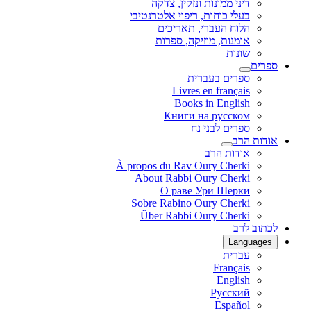
דיני ממונות ונזקין, צדקה
בעלי כוחות, ריפוי אלטרנטיבי
הלוח העברי, תאריכים
אומנות, מוזיקה, ספרות
שונות
ספרים
ספרים בעברית
Livres en français
Books in English
Книги на русском
ספרים לבני נח
אודות הרב
אודות הרב
À propos du Rav Oury Cherki
About Rabbi Oury Cherki
О раве Ури Шерки
Sobre Rabino Oury Cherki
Über Rabbi Oury Cherki
לכתוב לרב
Languages
עברית
Français
English
Русский
Español