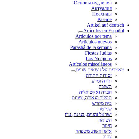
Основы иудаизма
Актуалия
Ноахиды
Разное
Artikel auf deutsch
Artículos en Español
Artículos por tema
Artículos nuevos
Parashá de la semana
Fiestas Judías
Los Noájidas
Artículos misceláneos
מאמרים על נושאים שונים
יסודות התורה
תורה ומדע
תשובה
חברה ואקטואליה
תהליך הגאולה, ציונות
בית מקדש
שמיטה
ישראל והגוים, בני נח, ע"ז
השואה
חינוך
איש ואשה, משפחה
צחוק