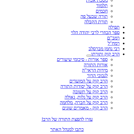
מסכת אבות
תלמוד
חכמים
תורה שבעל פה
תורת הקבלה
תפילה
ספר הכוזרי לרבי יהודה הלוי
רמב"ם
רמח"ל
רבי נחמן מברסלב
הרב קוק ותורתו
ספר אורות - סיכומי שיעורים
אורות התורה
מידות הראי"ה
לנבוכי הדור
הרב קוק על המועדים
הרב קוק על יסודות התורה
הרב קוק על תשובה
הרב קוק על גלות, גאולה
הרב קוק על חברה, מלחמה
הרב קוק - מאמרים שונים
עזרו להפצת התורה של הרב!
כתבו למנהל האתר