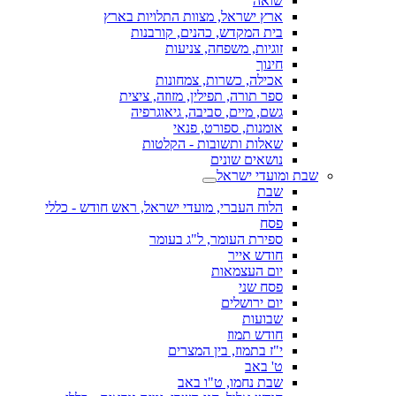
שואה
ארץ ישראל, מצוות התלויות בארץ
בית המקדש, כהנים, קורבנות
זוגיות, משפחה, צניעות
חינוך
אכילה, כשרות, צמחונות
ספר תורה, תפילין, מזוזה, ציצית
גשם, מיים, סביבה, גיאוגרפיה
אומנות, ספורט, פנאי
שאלות ותשובות - הקלטות
נושאים שונים
שבת ומועדי ישראל
שבת
הלוח העברי, מועדי ישראל, ראש חודש - כללי
פסח
ספירת העומר, ל"ג בעומר
חודש אייר
יום העצמאות
פסח שני
יום ירושלים
שבועות
חודש תמוז
י"ז בתמוז, בין המצרים
ט' באב
שבת נחמו, ט"ו באב