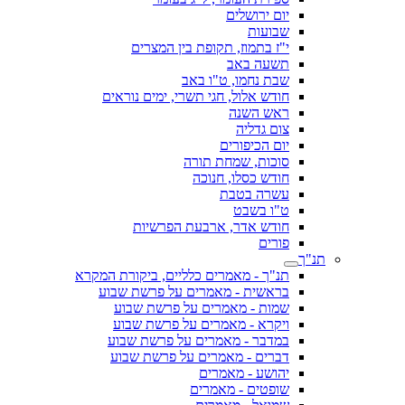
יום ירושלים
שבועות
י"ז בתמוז, תקופת בין המצרים
תשעה באב
שבת נחמו, ט"ו באב
חודש אלול, חגי תשרי, ימים נוראים
ראש השנה
צום גדליה
יום הכיפורים
סוכות, שמחת תורה
חודש כסלו, חנוכה
עשרה בטבת
ט"ו בשבט
חודש אדר, ארבעת הפרשיות
פורים
תנ"ך
תנ"ך - מאמרים כלליים, ביקורת המקרא
בראשית - מאמרים על פרשת שבוע
שמות - מאמרים על פרשת שבוע
ויקרא - מאמרים על פרשת שבוע
במדבר - מאמרים על פרשת שבוע
דברים - מאמרים על פרשת שבוע
יהושע - מאמרים
שופטים - מאמרים