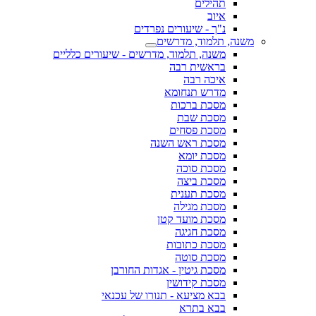
תהילים
איוב
נ"ך - שיעורים נפרדים
משנה, תלמוד, מדרשים
משנה, תלמוד, מדרשים - שיעורים כלליים
בראשית רבה
איכה רבה
מדרש תנחומא
מסכת ברכות
מסכת שבת
מסכת פסחים
מסכת ראש השנה
מסכת יומא
מסכת סוכה
מסכת ביצה
מסכת תענית
מסכת מגילה
מסכת מועד קטן
מסכת חגיגה
מסכת כתובות
מסכת סוטה
מסכת גיטין - אגדות החורבן
מסכת קידושין
בבא מציעא - תנורו של עכנאי
בבא בתרא