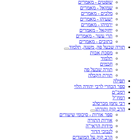
שופטים - מאמרים
שמואל - מאמרים
מלכים - מאמרים
ישעיהו - מאמרים
ירמיהו - מאמרים
יחזקאל - מאמרים
תרי עשר - מאמרים
כתובים - מאמרים
תורה שבעל פה, משנה, תלמוד
מסכת אבות
תלמוד
חכמים
תורה שבעל פה
תורת הקבלה
תפילה
ספר הכוזרי לרבי יהודה הלוי
רמב"ם
רמח"ל
רבי נחמן מברסלב
הרב קוק ותורתו
ספר אורות - סיכומי שיעורים
אורות התורה
מידות הראי"ה
לנבוכי הדור
הרב קוק על המועדים