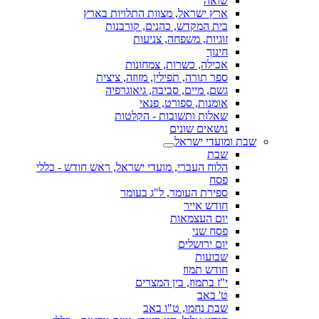
שואה
ארץ ישראל, מצוות התלויות בארץ
בית המקדש, כהנים, קורבנות
זוגיות, משפחה, צניעות
חינוך
אכילה, כשרות, צמחונות
ספר תורה, תפילין, מזוזה, ציצית
גשם, מיים, סביבה, גיאוגרפיה
אומנות, ספורט, פנאי
שאלות ותשובות - הקלטות
נושאים שונים
שבת ומועדי ישראל
שבת
הלוח העברי, מועדי ישראל, ראש חודש - כללי
פסח
ספירת העומר, ל"ג בעומר
חודש אייר
יום העצמאות
פסח שני
יום ירושלים
שבועות
חודש תמוז
י"ז בתמוז, בין המצרים
ט' באב
שבת נחמו, ט"ו באב