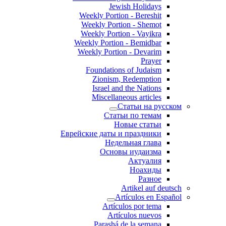
Jewish Holidays
Weekly Portion - Bereshit
Weekly Portion - Shemot
Weekly Portion - Vayikra
Weekly Portion - Bemidbar
Weekly Portion - Devarim
Prayer
Foundations of Judaism
Zionism, Redemption
Israel and the Nations
Miscellaneous articles
Статьи на русском
Статьи по темам
Новые статьи
Еврейские даты и праздники
Недельная глава
Основы иудаизма
Актуалия
Ноахиды
Разное
Artikel auf deutsch
Artículos en Español
Artículos por tema
Artículos nuevos
Parashá de la semana