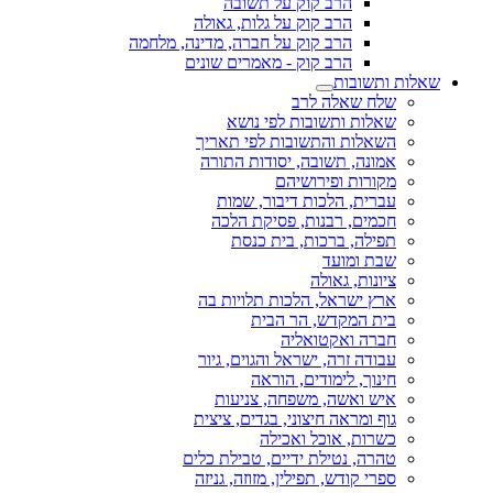
הרב קוק על תשובה
הרב קוק על גלות, גאולה
הרב קוק על חברה, מדינה, מלחמה
הרב קוק - מאמרים שונים
שאלות ותשובות
שלח שאלה לרב
שאלות ותשובות לפי נושא
השאלות והתשובות לפי תאריך
אמונה, תשובה, יסודות התורה
מקורות ופירושיהם
עברית, הלכות דיבור, שמות
חכמים, רבנות, פסיקת הלכה
תפילה, ברכות, בית כנסת
שבת ומועד
ציונות, גאולה
ארץ ישראל, הלכות תלויות בה
בית המקדש, הר הבית
חברה ואקטואליה
עבודה זרה, ישראל והגוים, גיור
חינוך, לימודים, הוראה
איש ואשה, משפחה, צניעות
גוף ומראה חיצוני, בגדים, ציצית
כשרות, אוכל ואכילה
טהרה, נטילת ידיים, טבילת כלים
ספרי קודש, תפילין, מזוזה, גניזה