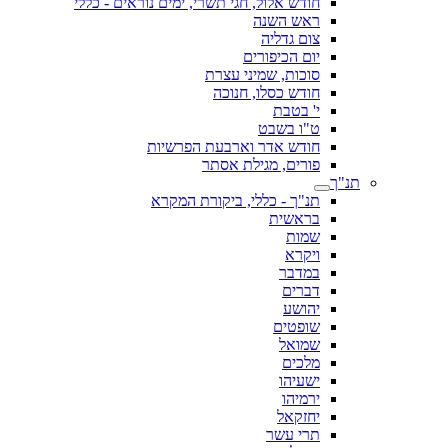
חודש אלול, חגי תשרי, ימים נוראים - כללי
ראש השנה
צום גדליה
יום הכיפורים
סוכות, שמיני עצרת
חודש כסלו, חנוכה
י' בטבת
ט"ו בשבט
חודש אדר וארבעת הפרשיות
פורים, מגילת אסתר
תנ"ך
תנ"ך - כללי, ביקורת המקרא
בראשית
שמות
ויקרא
במדבר
דברים
יהושע
שופטים
שמואל
מלכים
ישעיהו
ירמיהו
יחזקאל
תרי עשר