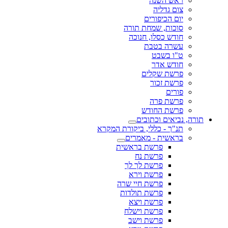
ראש השנה
צום גדליה
יום הכיפורים
סוכות, שמחת תורה
חודש כסלו, חנוכה
עשרה בטבת
ט"ו בשבט
חודש אדר
פרשת שקלים
פרשת זכור
פורים
פרשת פרה
פרשת החודש
תורה, נביאים וכתובים
תנ"ך - כללי, ביקורת המקרא
בראשית - מאמרים
פרשת בראשית
פרשת נח
פרשת לך לך
פרשת וירא
פרשת חיי שרה
פרשת תולדות
פרשת ויצא
פרשת וישלח
פרשת וישב