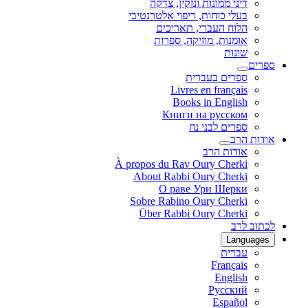
דיני ממונות ונזקין, צדקה
בעלי כוחות, ריפוי אלטרנטיבי
הלוח העברי, תאריכים
אומנות, מוזיקה, ספרות
שונות
ספרים
ספרים בעברית
Livres en français
Books in English
Книги на русском
ספרים לבני נח
אודות הרב
אודות הרב
À propos du Rav Oury Cherki
About Rabbi Oury Cherki
О раве Ури Шерки
Sobre Rabino Oury Cherki
Über Rabbi Oury Cherki
לכתוב לרב
Languages
עברית
Français
English
Русский
Español