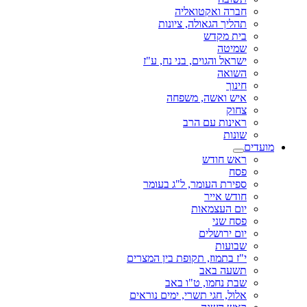
חברה ואקטואליה
תהליך הגאולה, ציונות
בית מקדש
שמיטה
ישראל והגוים, בני נח, ע"ז
השואה
חינוך
איש ואשה, משפחה
צחוק
ראינות עם הרב
שונות
מועדים
ראש חודש
פסח
ספירת העומר, ל"ג בעומר
חודש אייר
יום העצמאות
פסח שני
יום ירושלים
שבועות
י"ז בתמוז, תקופת בין המצרים
תשעה באב
שבת נחמו, ט"ו באב
אלול, חגי תשרי, ימים נוראים