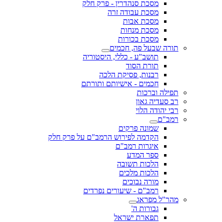
מסכת סנהדרין - פרק חלק
מסכת עבודה זרה
מסכת אבות
מסכת מנחות
מסכת בכורות
תורה שבעל פה, חכמים
תושב"ע - כללי, היסטוריה
תורת הסוד
רבנות, פסיקת הלכה
חכמים - אישיותם ותורתם
תפילה וברכות
רב סעדיה גאון
רבי יהודה הלוי
רמב"ם
שמונה פרקים
הקדמה לפירוש הרמב"ם על פרק חלק
איגרות רמב"ם
ספר המדע
הלכות תשובה
הלכות מלכים
מורה נבוכים
רמב"ם - שיעורים נפרדים
מהר"ל מפראג
גבורות ה'
תפארת ישראל