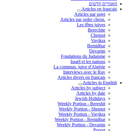
מאמרים חדשים
Articles en français
Articles par sujet
.Articles par ordre chron
Les fêtes juives
Berechite
Chemot
Vayikra
Bemidbar
Devarim
Fondations du Judaisme
Israël et les nations
La commun. juive d'Algérie
Interviews avec le Rav
Articles divers en français
Articles in English
Articles by subject
Articles by date
Jewish Holidays
Weekly Portion - Bereshit
Weekly Portion - Shemot
Weekly Portion - Vayikra
Weekly Portion - Bemidbar
Weekly Portion - Devarim
Prayer