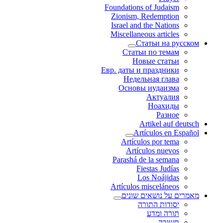
Foundations of Judaism
Zionism, Redemption
Israel and the Nations
Miscellaneous articles
Статьи на русском
Статьи по темам
Новые статьи
Евр. даты и праздники
Недельная глава
Основы иудаизма
Актуалия
Ноахиды
Разное
Artikel auf deutsch
Artículos en Español
Artículos por tema
Artículos nuevos
Parashá de la semana
Fiestas Judías
Los Noájidas
Artículos misceláneos
מאמרים על נושאים שונים
יסודות התורה
תורה ומדע
תשובה