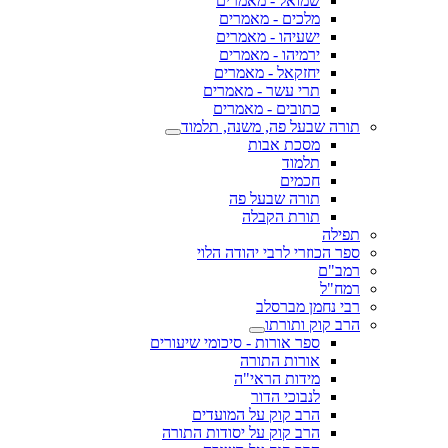
שמואל - מאמרים
מלכים - מאמרים
ישעיהו - מאמרים
ירמיהו - מאמרים
יחזקאל - מאמרים
תרי עשר - מאמרים
כתובים - מאמרים
תורה שבעל פה, משנה, תלמוד
מסכת אבות
תלמוד
חכמים
תורה שבעל פה
תורת הקבלה
תפילה
ספר הכוזרי לרבי יהודה הלוי
רמב"ם
רמח"ל
רבי נחמן מברסלב
הרב קוק ותורתו
ספר אורות - סיכומי שיעורים
אורות התורה
מידות הראי"ה
לנבוכי הדור
הרב קוק על המועדים
הרב קוק על יסודות התורה