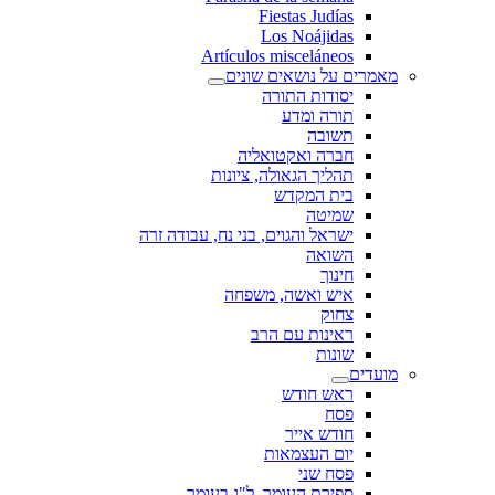
Fiestas Judías
Los Noájidas
Artículos misceláneos
מאמרים על נושאים שונים
יסודות התורה
תורה ומדע
תשובה
חברה ואקטואליה
תהליך הגאולה, ציונות
בית המקדש
שמיטה
ישראל והגוים, בני נח, עבודה זרה
השואה
חינוך
איש ואשה, משפחה
צחוק
ראינות עם הרב
שונות
מועדים
ראש חודש
פסח
חודש אייר
יום העצמאות
פסח שני
ספירת העומר, ל"ג בעומר