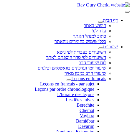
דף הבית
חיפוש באתר
עזור לנו!
כתוב למנהל האתר
כללי שימוש בחומרים מהאתר
שיעורים
השיעורים בעברית לפי נושא
השיעורים לפי סדר הוספתם לאתר
לוח שיעורי הרב
שיעור יומי ועדכונים בוואטסאפ וטלגרם
שיעורי הרב במכון מאיר
Leçons en français
Leçons en français - par sujet
Leçons par ordre chronologique
L'horaire des leçons
Les fêtes juives
Berechite
Chemot
Vayikra
Bamidbar
Devarim
Neviim et Ketouvim