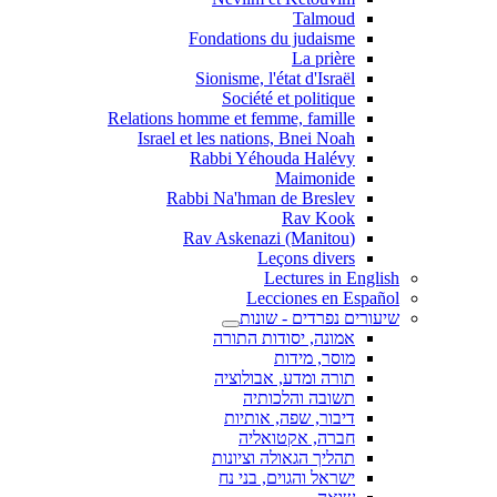
Talmoud
Fondations du judaisme
La prière
Sionisme, l'état d'Israël
Société et politique
Relations homme et femme, famille
Israel et les nations, Bnei Noah
Rabbi Yéhouda Halévy
Maimonide
Rabbi Na'hman de Breslev
Rav Kook
(Rav Askenazi (Manitou
Leçons divers
Lectures in English
Lecciones en Español
שיעורים נפרדים - שונות
אמונה, יסודות התורה
מוסר, מידות
תורה ומדע, אבולוציה
תשובה והלכותיה
דיבור, שפה, אותיות
חברה, אקטואליה
תהליך הגאולה וציונות
ישראל והגוים, בני נח