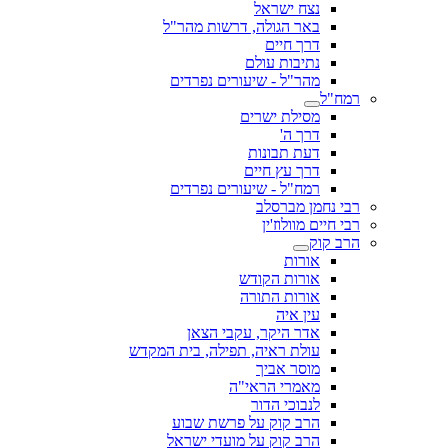
נצח ישראל
באר הגולה, דרשות מהר"ל
דרך חיים
נתיבות עולם
מהר"ל - שיעורים נפרדים
רמח"ל
מסילת ישרים
דרך ה'
דעת תבונות
דרך עץ חיים
רמח"ל - שיעורים נפרדים
רבי נחמן מברסלב
רבי חיים מוולוז'ין
הרב קוק
אורות
אורות הקודש
אורות התורה
עין איה
אדר היקר, עקבי הצאן
עולת ראיה, תפילה, בית המקדש
מוסר אביך
מאמרי הראי"ה
לנבוכי הדור
הרב קוק על פרשת שבוע
הרב קוק על מועדי ישראל