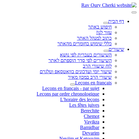
דף הבית
חיפוש באתר
עזור לנו!
כתוב למנהל האתר
כללי שימוש בחומרים מהאתר
שיעורים
השיעורים בעברית לפי נושא
השיעורים לפי סדר הוספתם לאתר
לוח שיעורי הרב
שיעור יומי ועדכונים בוואטסאפ וטלגרם
שיעורי הרב במכון מאיר
Leçons en français
Leçons en français - par sujet
Leçons par ordre chronologique
L'horaire des leçons
Les fêtes juives
Berechite
Chemot
Vayikra
Bamidbar
Devarim
Neviim et Ketouvim