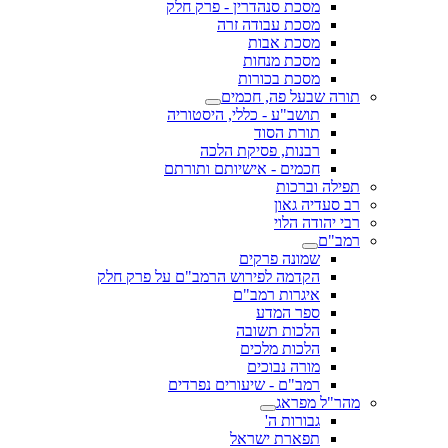
מסכת סנהדרין - פרק חלק
מסכת עבודה זרה
מסכת אבות
מסכת מנחות
מסכת בכורות
תורה שבעל פה, חכמים
תושב"ע - כללי, היסטוריה
תורת הסוד
רבנות, פסיקת הלכה
חכמים - אישיותם ותורתם
תפילה וברכות
רב סעדיה גאון
רבי יהודה הלוי
רמב"ם
שמונה פרקים
הקדמה לפירוש הרמב"ם על פרק חלק
איגרות רמב"ם
ספר המדע
הלכות תשובה
הלכות מלכים
מורה נבוכים
רמב"ם - שיעורים נפרדים
מהר"ל מפראג
גבורות ה'
תפארת ישראל