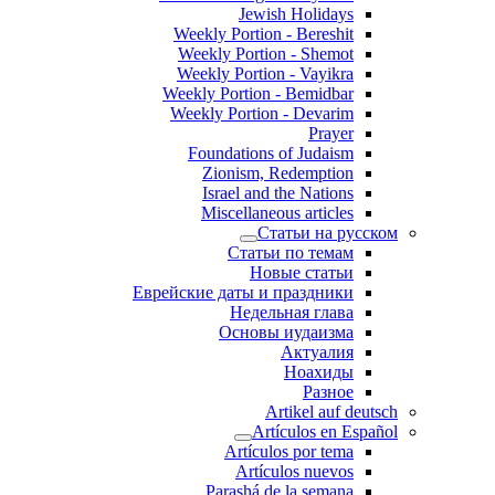
Jewish Holidays
Weekly Portion - Bereshit
Weekly Portion - Shemot
Weekly Portion - Vayikra
Weekly Portion - Bemidbar
Weekly Portion - Devarim
Prayer
Foundations of Judaism
Zionism, Redemption
Israel and the Nations
Miscellaneous articles
Статьи на русском
Статьи по темам
Новые статьи
Еврейские даты и праздники
Недельная глава
Основы иудаизма
Актуалия
Ноахиды
Разное
Artikel auf deutsch
Artículos en Español
Artículos por tema
Artículos nuevos
Parashá de la semana