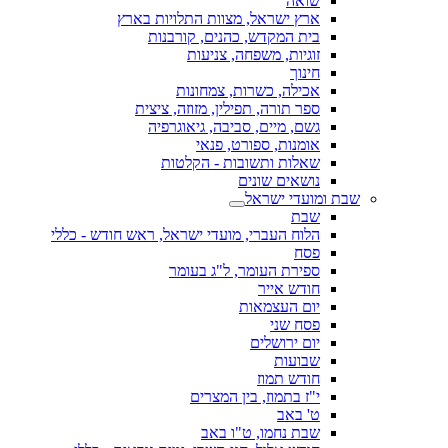
שואה
ארץ ישראל, מצוות התלויות בארץ
בית המקדש, כהנים, קורבנות
זוגיות, משפחה, צניעות
חינוך
אכילה, כשרות, צמחונות
ספר תורה, תפילין, מזוזה, ציצית
גשם, מיים, סביבה, גיאוגרפיה
אומנות, ספורט, פנאי
שאלות ותשובות - הקלטות
נושאים שונים
שבת ומועדי ישראל
שבת
הלוח העברי, מועדי ישראל, ראש חודש - כללי
פסח
ספירת העומר, ל"ג בעומר
חודש אייר
יום העצמאות
פסח שני
יום ירושלים
שבועות
חודש תמוז
י"ז בתמוז, בין המצרים
ט' באב
שבת נחמו, ט"ו באב