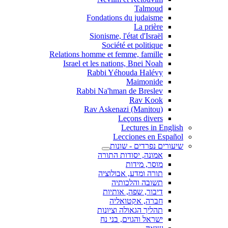
Talmoud
Fondations du judaisme
La prière
Sionisme, l'état d'Israël
Société et politique
Relations homme et femme, famille
Israel et les nations, Bnei Noah
Rabbi Yéhouda Halévy
Maimonide
Rabbi Na'hman de Breslev
Rav Kook
(Rav Askenazi (Manitou
Leçons divers
Lectures in English
Lecciones en Español
שיעורים נפרדים - שונות
אמונה, יסודות התורה
מוסר, מידות
תורה ומדע, אבולוציה
תשובה והלכותיה
דיבור, שפה, אותיות
חברה, אקטואליה
תהליך הגאולה וציונות
ישראל והגוים, בני נח