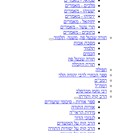
שמואל - מאמרים
מלכים - מאמרים
ישעיהו - מאמרים
ירמיהו - מאמרים
יחזקאל - מאמרים
תרי עשר - מאמרים
כתובים - מאמרים
תורה שבעל פה, משנה, תלמוד
מסכת אבות
תלמוד
חכמים
תורה שבעל פה
תורת הקבלה
תפילה
ספר הכוזרי לרבי יהודה הלוי
רמב"ם
רמח"ל
רבי נחמן מברסלב
הרב קוק ותורתו
ספר אורות - סיכומי שיעורים
אורות התורה
מידות הראי"ה
לנבוכי הדור
הרב קוק על המועדים
הרב קוק על יסודות התורה