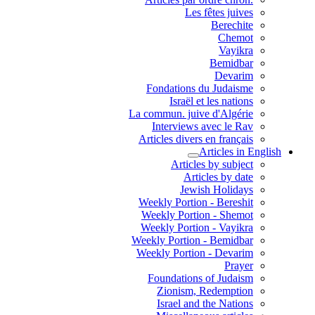
Les fêtes juives
Berechite
Chemot
Vayikra
Bemidbar
Devarim
Fondations du Judaisme
Israël et les nations
La commun. juive d'Algérie
Interviews avec le Rav
Articles divers en français
Articles in English
Articles by subject
Articles by date
Jewish Holidays
Weekly Portion - Bereshit
Weekly Portion - Shemot
Weekly Portion - Vayikra
Weekly Portion - Bemidbar
Weekly Portion - Devarim
Prayer
Foundations of Judaism
Zionism, Redemption
Israel and the Nations