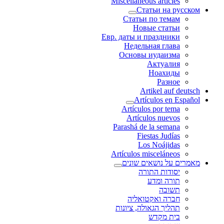
Miscellaneous articles
Статьи на русском
Статьи по темам
Новые статьи
Евр. даты и праздники
Недельная глава
Основы иудаизма
Актуалия
Ноахиды
Разное
Artikel auf deutsch
Artículos en Español
Artículos por tema
Artículos nuevos
Parashá de la semana
Fiestas Judías
Los Noájidas
Artículos misceláneos
מאמרים על נושאים שונים
יסודות התורה
תורה ומדע
תשובה
חברה ואקטואליה
תהליך הגאולה, ציונות
בית מקדש