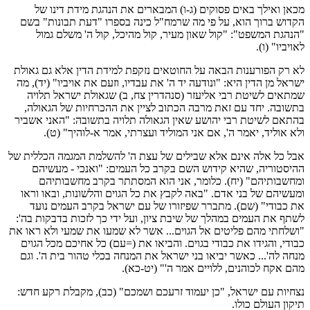
מכאן ואילך באים פסוקים (ג-ו) המבארים את הנהגת מידת דינו של
הקדוש ברוך הוא, על פי מה שרמח"ל כינה בספרו "דעת תבונות" בשם
"הנהגת המשפט": "קול שאון מעיר, קול מהיכל, קול ה' משלם גמול
לאויביו" (ו).
לא רק הפורענות הבאה על החוטאים נזקפת למידת הדין אלא גם גאולת
ישראל מן הדין היא: "ונודעה יד ה' את עבדיו, וזעם את אויביו" (יד), מה
שמתאים לשיטת רבי אליעזר (סנהדרין צח, ב) שגאולת ישראל תלויה
בתשובה. יחד עם זאת מרבה הכתוב לציין את ההכרחיות של הגאולה,
בהתאם לשיטת רבי יהושע שאין הגאולה תלויה בתשובה: "האני אשביר
ולא אוליד, יאמר ה', אם אני המוליד ועצרתי, אמר א-לוהיך" (ט).
אבל כל אלה אינם אלא שבילים של עצת ה' להשלמת המגמה הכללית של
ההיסטוריה, שהיא קידוש השם בקרב כל העמים: "ואנכי - מעשיהם
ומחשבותיהם" (יח). כלומר, אני הוא המסתתר בקרב מחשבותיהם
ומעשיהם של בני אדם. "באה לקבץ את כל הגוים והלשונות, ובאו וראו
את כבודי" (שם). מתברר שפיזורו של עם ישראל בקרב העמים נועד
לשתף את העמים במהלך של שיבת ציון, ועל ידי כך לזכות בדבקות בה':
"ושלחתי מהם פליטים אל הגוים... אשר לא שמעו את שמעי ולא ראו את
כבודי, והגידו את כבודי בגוים. והביאו את (=עם) כל אחיכם מכל הגוים
מנחה לה'... כאשר יביאו בני ישראל את המנחה בכלי טהור בית ה'. וגם
מהם אקח לכוהנים, ללויים אמר ה'" (יט-כא).
נצחיות עם ישראל, "כן יעמוד זרעכם ושמכם" (כב), מקבלת רקע חדש:
תיקון העולם כולו.