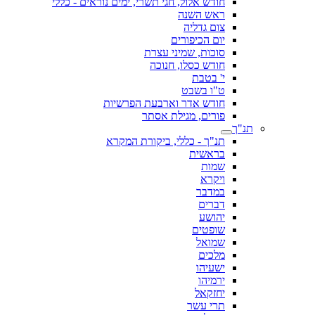
חודש אלול, חגי תשרי, ימים נוראים - כללי
ראש השנה
צום גדליה
יום הכיפורים
סוכות, שמיני עצרת
חודש כסלו, חנוכה
י' בטבת
ט"ו בשבט
חודש אדר וארבעת הפרשיות
פורים, מגילת אסתר
תנ"ך
תנ"ך - כללי, ביקורת המקרא
בראשית
שמות
ויקרא
במדבר
דברים
יהושע
שופטים
שמואל
מלכים
ישעיהו
ירמיהו
יחזקאל
תרי עשר