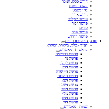
חודש כסלו, חנוכה
עשרה בטבת
ט"ו בשבט
חודש אדר
פרשת שקלים
פרשת זכור
פורים
פרשת פרה
פרשת החודש
תורה, נביאים וכתובים
תנ"ך - כללי, ביקורת המקרא
בראשית - מאמרים
פרשת בראשית
פרשת נח
פרשת לך לך
פרשת וירא
פרשת חיי שרה
פרשת תולדות
פרשת ויצא
פרשת וישלח
פרשת וישב
פרשת מקץ
פרשת ויגש
פרשת ויחי
שמות - מאמרים