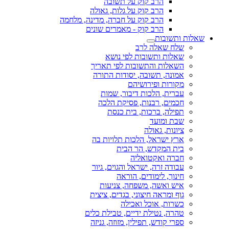
הרב קוק על תשובה
הרב קוק על גלות, גאולה
הרב קוק על חברה, מדינה, מלחמה
הרב קוק - מאמרים שונים
שאלות ותשובות
שלח שאלה לרב
שאלות ותשובות לפי נושא
השאלות והתשובות לפי תאריך
אמונה, תשובה, יסודות התורה
מקורות ופירושיהם
עברית, הלכות דיבור, שמות
חכמים, רבנות, פסיקת הלכה
תפילה, ברכות, בית כנסת
שבת ומועד
ציונות, גאולה
ארץ ישראל, הלכות תלויות בה
בית המקדש, הר הבית
חברה ואקטואליה
עבודה זרה, ישראל והגוים, גיור
חינוך, לימודים, הוראה
איש ואשה, משפחה, צניעות
גוף ומראה חיצוני, בגדים, ציצית
כשרות, אוכל ואכילה
טהרה, נטילת ידיים, טבילת כלים
ספרי קודש, תפילין, מזוזה, גניזה