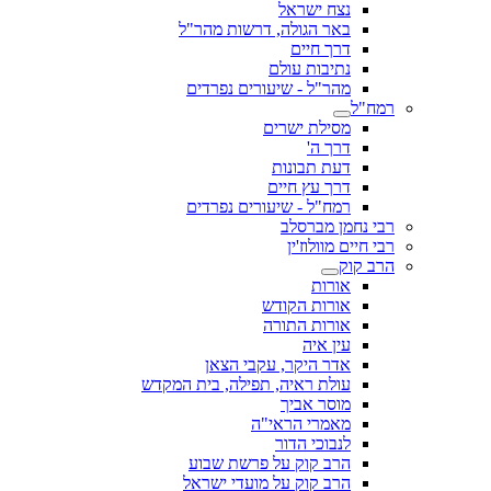
נצח ישראל
באר הגולה, דרשות מהר"ל
דרך חיים
נתיבות עולם
מהר"ל - שיעורים נפרדים
רמח"ל
מסילת ישרים
דרך ה'
דעת תבונות
דרך עץ חיים
רמח"ל - שיעורים נפרדים
רבי נחמן מברסלב
רבי חיים מוולוז'ין
הרב קוק
אורות
אורות הקודש
אורות התורה
עין איה
אדר היקר, עקבי הצאן
עולת ראיה, תפילה, בית המקדש
מוסר אביך
מאמרי הראי"ה
לנבוכי הדור
הרב קוק על פרשת שבוע
הרב קוק על מועדי ישראל