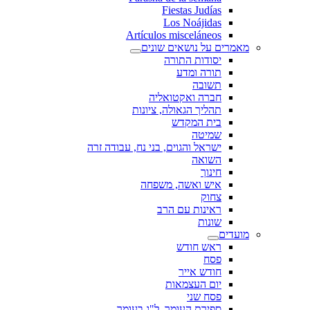
Fiestas Judías
Los Noájidas
Artículos misceláneos
מאמרים על נושאים שונים
יסודות התורה
תורה ומדע
תשובה
חברה ואקטואליה
תהליך הגאולה, ציונות
בית המקדש
שמיטה
ישראל והגוים, בני נח, עבודה זרה
השואה
חינוך
איש ואשה, משפחה
צחוק
ראינות עם הרב
שונות
מועדים
ראש חודש
פסח
חודש אייר
יום העצמאות
פסח שני
ספירת העומר, ל"ג בעומר