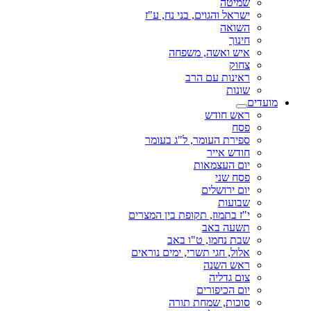
שמיטה
ישראל והגוים, בני נח, ע"ז
השואה
חינוך
איש ואשה, משפחה
צחוק
ראינות עם הרב
שונות
מועדים
ראש חודש
פסח
ספירת העומר, ל"ג בעומר
חודש אייר
יום העצמאות
פסח שני
יום ירושלים
שבועות
י"ז בתמוז, תקופת בין המצרים
תשעה באב
שבת נחמו, ט"ו באב
אלול, חגי תשרי, ימים נוראים
ראש השנה
צום גדליה
יום הכיפורים
סוכות, שמחת תורה