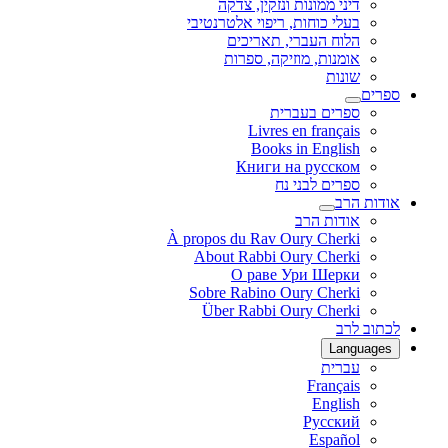
דיני ממונות ונזקין, צדקה
בעלי כוחות, ריפוי אלטרנטיבי
הלוח העברי, תאריכים
אומנות, מוזיקה, ספרות
שונות
ספרים
ספרים בעברית
Livres en français
Books in English
Книги на русском
ספרים לבני נח
אודות הרב
אודות הרב
À propos du Rav Oury Cherki
About Rabbi Oury Cherki
О раве Ури Шерки
Sobre Rabino Oury Cherki
Über Rabbi Oury Cherki
לכתוב לרב
Languages
עברית
Français
English
Русский
Español