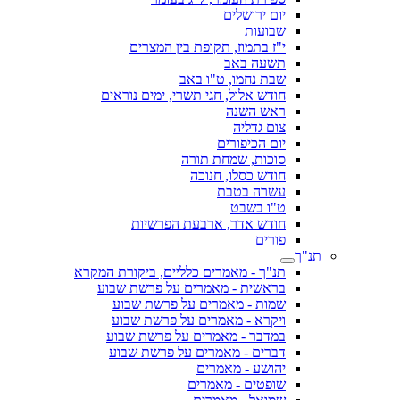
יום ירושלים
שבועות
י"ז בתמוז, תקופת בין המצרים
תשעה באב
שבת נחמו, ט"ו באב
חודש אלול, חגי תשרי, ימים נוראים
ראש השנה
צום גדליה
יום הכיפורים
סוכות, שמחת תורה
חודש כסלו, חנוכה
עשרה בטבת
ט"ו בשבט
חודש אדר, ארבעת הפרשיות
פורים
תנ"ך
תנ"ך - מאמרים כלליים, ביקורת המקרא
בראשית - מאמרים על פרשת שבוע
שמות - מאמרים על פרשת שבוע
ויקרא - מאמרים על פרשת שבוע
במדבר - מאמרים על פרשת שבוע
דברים - מאמרים על פרשת שבוע
יהושע - מאמרים
שופטים - מאמרים