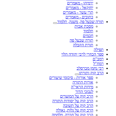
ירמיהו - מאמרים
יחזקאל - מאמרים
תרי עשר - מאמרים
כתובים - מאמרים
תורה שבעל פה, משנה, תלמוד
מסכת אבות
תלמוד
חכמים
תורה שבעל פה
תורת הקבלה
תפילה
ספר הכוזרי לרבי יהודה הלוי
רמב"ם
רמח"ל
רבי נחמן מברסלב
הרב קוק ותורתו
ספר אורות - סיכומי שיעורים
אורות התורה
מידות הראי"ה
לנבוכי הדור
הרב קוק על המועדים
הרב קוק על יסודות התורה
הרב קוק על תשובה
הרב קוק על גלות, גאולה
הרב קוק על חברה, מלחמה