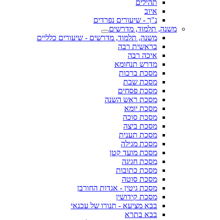
תהילים
איוב
נ"ך - שיעורים נפרדים
משנה, תלמוד, מדרשים
משנה, תלמוד, מדרשים - שיעורים כלליים
בראשית רבה
איכה רבה
מדרש תנחומא
מסכת ברכות
מסכת שבת
מסכת פסחים
מסכת ראש השנה
מסכת יומא
מסכת סוכה
מסכת ביצה
מסכת תענית
מסכת מגילה
מסכת מועד קטן
מסכת חגיגה
מסכת כתובות
מסכת סוטה
מסכת גיטין - אגדות החורבן
מסכת קידושין
בבא מציעא - תנורו של עכנאי
בבא בתרא