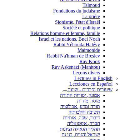
Talmoud
Fondations du judaisme
La prière
Sionisme, l'état d'Israël
Société et politique
Relations homme et femme, famille
Israel et les nations, Bnei Noah
Rabbi Yéhouda Halévy
Maimonide
Rabbi Na'hman de Breslev
Rav Kook
(Rav Askenazi (Manitou
Leçons divers
Lectures in English
Lecciones en Español
שיעורים נפרדים - שונות
אמונה, יסודות התורה
מוסר, מידות
תורה ומדע, אבולוציה
תשובה והלכותיה
דיבור, שפה, אותיות
חברה, אקטואליה
תהליך הגאולה וציונות
ישראל והגוים, בני נח