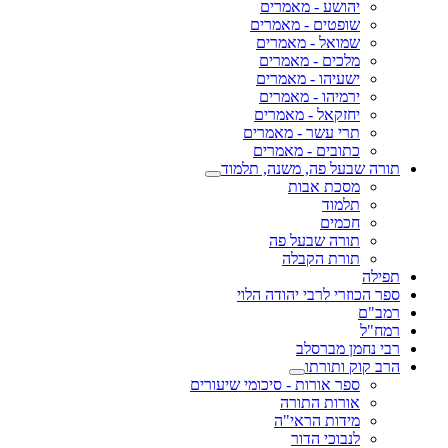
יהושע - מאמרים
שופטים - מאמרים
שמואל - מאמרים
מלכים - מאמרים
ישעיהו - מאמרים
ירמיהו - מאמרים
יחזקאל - מאמרים
תרי עשר - מאמרים
כתובים - מאמרים
תורה שבעל פה, משנה, תלמוד
מסכת אבות
תלמוד
חכמים
תורה שבעל פה
תורת הקבלה
תפילה
ספר הכוזרי לרבי יהודה הלוי
רמב"ם
רמח"ל
רבי נחמן מברסלב
הרב קוק ותורתו
ספר אורות - סיכומי שיעורים
אורות התורה
מידות הראי"ה
לנבוכי הדור