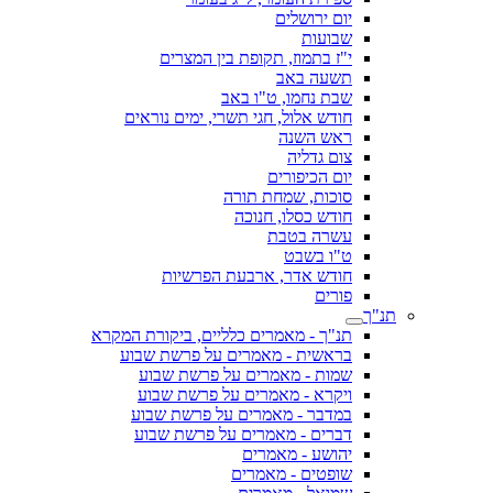
יום ירושלים
שבועות
י"ז בתמוז, תקופת בין המצרים
תשעה באב
שבת נחמו, ט"ו באב
חודש אלול, חגי תשרי, ימים נוראים
ראש השנה
צום גדליה
יום הכיפורים
סוכות, שמחת תורה
חודש כסלו, חנוכה
עשרה בטבת
ט"ו בשבט
חודש אדר, ארבעת הפרשיות
פורים
תנ"ך
תנ"ך - מאמרים כלליים, ביקורת המקרא
בראשית - מאמרים על פרשת שבוע
שמות - מאמרים על פרשת שבוע
ויקרא - מאמרים על פרשת שבוע
במדבר - מאמרים על פרשת שבוע
דברים - מאמרים על פרשת שבוע
יהושע - מאמרים
שופטים - מאמרים