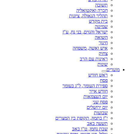
תשובה
חברה ואקטואליה
תהליך הגאולה, ציונות
בית מקדש
שמיטה
ישראל והגוים, בני נח, ע"ז
השואה
חינוך
איש ואשה, משפחה
צחוק
ראינות עם הרב
שונות
מועדים
ראש חודש
פסח
ספירת העומר, ל"ג בעומר
חודש אייר
יום העצמאות
פסח שני
יום ירושלים
שבועות
י"ז בתמוז, תקופת בין המצרים
תשעה באב
שבת נחמו, ט"ו באב