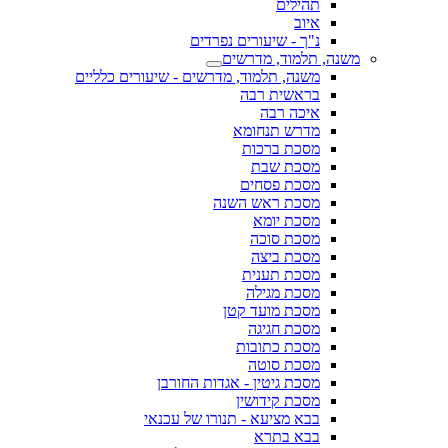
תהילים
איוב
נ"ך - שיעורים נפרדים
משנה, תלמוד, מדרשים
משנה, תלמוד, מדרשים - שיעורים כלליים
בראשית רבה
איכה רבה
מדרש תנחומא
מסכת ברכות
מסכת שבת
מסכת פסחים
מסכת ראש השנה
מסכת יומא
מסכת סוכה
מסכת ביצה
מסכת תענית
מסכת מגילה
מסכת מועד קטן
מסכת חגיגה
מסכת כתובות
מסכת סוטה
מסכת גיטין - אגדות החורבן
מסכת קידושין
בבא מציעא - תנורו של עכנאי
בבא בתרא