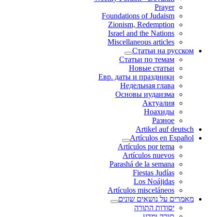
Prayer
Foundations of Judaism
Zionism, Redemption
Israel and the Nations
Miscellaneous articles
Статьи на русском
Статьи по темам
Новые статьи
Евр. даты и праздники
Недельная глава
Основы иудаизма
Актуалия
Ноахиды
Разное
Artikel auf deutsch
Artículos en Español
Artículos por tema
Artículos nuevos
Parashá de la semana
Fiestas Judías
Los Noájidas
Artículos misceláneos
מאמרים על נושאים שונים
יסודות התורה
תורה ומדע