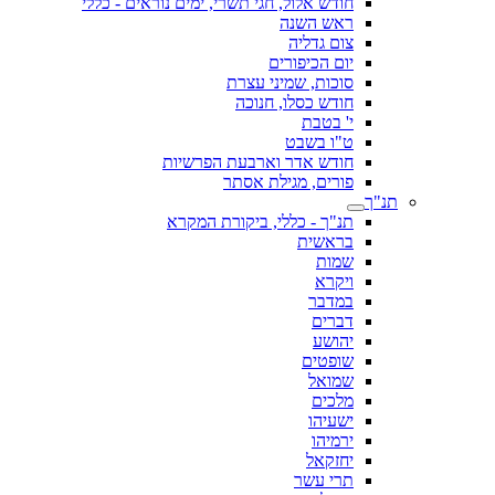
חודש אלול, חגי תשרי, ימים נוראים - כללי
ראש השנה
צום גדליה
יום הכיפורים
סוכות, שמיני עצרת
חודש כסלו, חנוכה
י' בטבת
ט"ו בשבט
חודש אדר וארבעת הפרשיות
פורים, מגילת אסתר
תנ"ך
תנ"ך - כללי, ביקורת המקרא
בראשית
שמות
ויקרא
במדבר
דברים
יהושע
שופטים
שמואל
מלכים
ישעיהו
ירמיהו
יחזקאל
תרי עשר