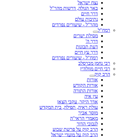
נצח ישראל
באר הגולה, דרשות מהר"ל
דרך חיים
נתיבות עולם
מהר"ל - שיעורים נפרדים
רמח"ל
מסילת ישרים
דרך ה'
דעת תבונות
דרך עץ חיים
רמח"ל - שיעורים נפרדים
רבי נחמן מברסלב
רבי חיים מוולוז'ין
הרב קוק
אורות
אורות הקודש
אורות התורה
עין איה
אדר היקר, עקבי הצאן
עולת ראיה, תפילה, בית המקדש
מוסר אביך
מאמרי הראי"ה
לנבוכי הדור
הרב קוק על פרשת שבוע
הרב קוק על מועדי ישראל