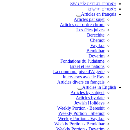
מאמרים בעברית לפי נושא
מאמרים חדשים
Articles en français
Articles par sujet
.Articles par ordre chron
Les fêtes juives
Berechite
Chemot
Vayikra
Bemidbar
Devarim
Fondations du Judaisme
Israël et les nations
La commun. juive d'Algérie
Interviews avec le Rav
Articles divers en français
Articles in English
Articles by subject
Articles by date
Jewish Holidays
Weekly Portion - Bereshit
Weekly Portion - Shemot
Weekly Portion - Vayikra
Weekly Portion - Bemidbar
Weekly Portion - Devarim