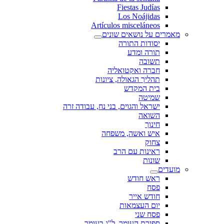
Fiestas Judías
Los Noájidas
Artículos misceláneos
מאמרים על נושאים שונים
יסודות התורה
תורה ומדע
תשובה
חברה ואקטואליה
תהליך הגאולה, ציונות
בית המקדש
שמיטה
ישראל והגוים, בני נח, עבודה זרה
השואה
חינוך
איש ואשה, משפחה
צחוק
ראינות עם הרב
שונות
מועדים
ראש חודש
פסח
חודש אייר
יום העצמאות
פסח שני
ספירת העומר, ל"ג בעומר