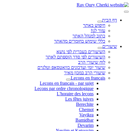
דף הבית
חיפוש באתר
עזור לנו!
כתוב למנהל האתר
כללי שימוש בחומרים מהאתר
שיעורים
השיעורים בעברית לפי נושא
השיעורים לפי סדר הוספתם לאתר
לוח שיעורי הרב
שיעור יומי ועדכונים בוואטסאפ וטלגרם
שיעורי הרב במכון מאיר
Leçons en français
Leçons en français - par sujet
Leçons par ordre chronologique
L'horaire des leçons
Les fêtes juives
Berechite
Chemot
Vayikra
Bamidbar
Devarim
Neviim et Ketouvim