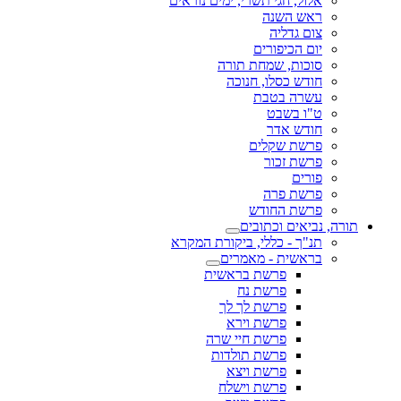
אלול, חגי תשרי, ימים נוראים
ראש השנה
צום גדליה
יום הכיפורים
סוכות, שמחת תורה
חודש כסלו, חנוכה
עשרה בטבת
ט"ו בשבט
חודש אדר
פרשת שקלים
פרשת זכור
פורים
פרשת פרה
פרשת החודש
תורה, נביאים וכתובים
תנ"ך - כללי, ביקורת המקרא
בראשית - מאמרים
פרשת בראשית
פרשת נח
פרשת לך לך
פרשת וירא
פרשת חיי שרה
פרשת תולדות
פרשת ויצא
פרשת וישלח