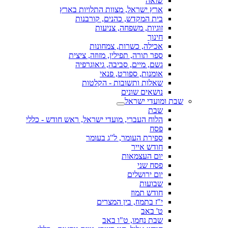
שואה
ארץ ישראל, מצוות התלויות בארץ
בית המקדש, כהנים, קורבנות
זוגיות, משפחה, צניעות
חינוך
אכילה, כשרות, צמחונות
ספר תורה, תפילין, מזוזה, ציצית
גשם, מיים, סביבה, גיאוגרפיה
אומנות, ספורט, פנאי
שאלות ותשובות - הקלטות
נושאים שונים
שבת ומועדי ישראל
שבת
הלוח העברי, מועדי ישראל, ראש חודש - כללי
פסח
ספירת העומר, ל"ג בעומר
חודש אייר
יום העצמאות
פסח שני
יום ירושלים
שבועות
חודש תמוז
י"ז בתמוז, בין המצרים
ט' באב
שבת נחמו, ט"ו באב