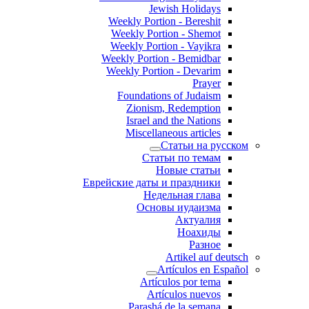
Jewish Holidays
Weekly Portion - Bereshit
Weekly Portion - Shemot
Weekly Portion - Vayikra
Weekly Portion - Bemidbar
Weekly Portion - Devarim
Prayer
Foundations of Judaism
Zionism, Redemption
Israel and the Nations
Miscellaneous articles
Статьи на русском
Статьи по темам
Новые статьи
Еврейские даты и праздники
Недельная глава
Основы иудаизма
Актуалия
Ноахиды
Разное
Artikel auf deutsch
Artículos en Español
Artículos por tema
Artículos nuevos
Parashá de la semana