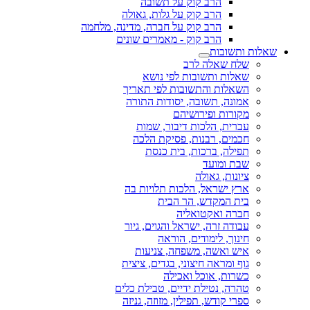
הרב קוק על תשובה
הרב קוק על גלות, גאולה
הרב קוק על חברה, מדינה, מלחמה
הרב קוק - מאמרים שונים
שאלות ותשובות
שלח שאלה לרב
שאלות ותשובות לפי נושא
השאלות והתשובות לפי תאריך
אמונה, תשובה, יסודות התורה
מקורות ופירושיהם
עברית, הלכות דיבור, שמות
חכמים, רבנות, פסיקת הלכה
תפילה, ברכות, בית כנסת
שבת ומועד
ציונות, גאולה
ארץ ישראל, הלכות תלויות בה
בית המקדש, הר הבית
חברה ואקטואליה
עבודה זרה, ישראל והגוים, גיור
חינוך, לימודים, הוראה
איש ואשה, משפחה, צניעות
גוף ומראה חיצוני, בגדים, ציצית
כשרות, אוכל ואכילה
טהרה, נטילת ידיים, טבילת כלים
ספרי קודש, תפילין, מזוזה, גניזה