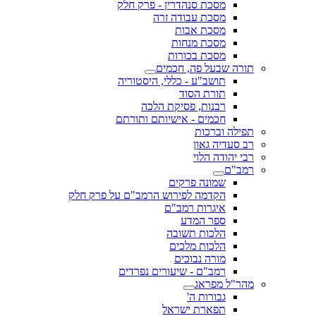
מסכת סנהדרין - פרק חלק
מסכת עבודה זרה
מסכת אבות
מסכת מנחות
מסכת בכורות
תורה שבעל פה, חכמים
תושב"ע - כללי, היסטוריה
תורת הסוד
רבנות, פסיקת הלכה
חכמים - אישיותם ותורתם
תפילה וברכות
רב סעדיה גאון
רבי יהודה הלוי
רמב"ם
שמונה פרקים
הקדמה לפירוש הרמב"ם על פרק חלק
איגרות רמב"ם
ספר המדע
הלכות תשובה
הלכות מלכים
מורה נבוכים
רמב"ם - שיעורים נפרדים
מהר"ל מפראג
גבורות ה'
תפארת ישראל