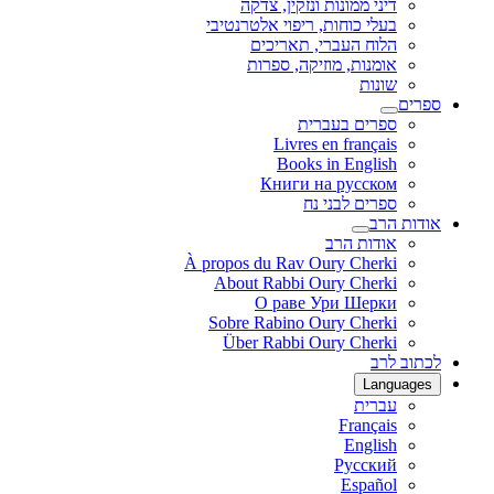
דיני ממונות ונזקין, צדקה
בעלי כוחות, ריפוי אלטרנטיבי
הלוח העברי, תאריכים
אומנות, מוזיקה, ספרות
שונות
ספרים
ספרים בעברית
Livres en français
Books in English
Книги на русском
ספרים לבני נח
אודות הרב
אודות הרב
À propos du Rav Oury Cherki
About Rabbi Oury Cherki
О раве Ури Шерки
Sobre Rabino Oury Cherki
Über Rabbi Oury Cherki
לכתוב לרב
Languages
עברית
Français
English
Русский
Español