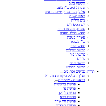
תשעה באב
שבת נחמו, ט"ו באב
אלול, חגי תשרי, ימים נוראים
ראש השנה
צום גדליה
יום הכיפורים
סוכות, שמחת תורה
חודש כסלו, חנוכה
עשרה בטבת
ט"ו בשבט
חודש אדר
פרשת שקלים
פרשת זכור
פורים
פרשת פרה
פרשת החודש
תורה, נביאים וכתובים
תנ"ך - כללי, ביקורת המקרא
בראשית - מאמרים
פרשת בראשית
פרשת נח
פרשת לך לך
פרשת וירא
פרשת חיי שרה
פרשת תולדות