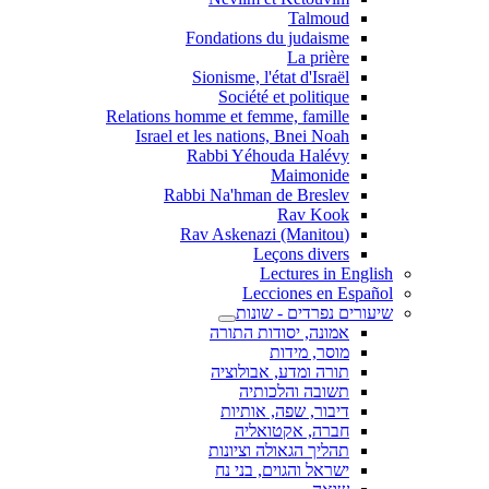
Talmoud
Fondations du judaisme
La prière
Sionisme, l'état d'Israël
Société et politique
Relations homme et femme, famille
Israel et les nations, Bnei Noah
Rabbi Yéhouda Halévy
Maimonide
Rabbi Na'hman de Breslev
Rav Kook
(Rav Askenazi (Manitou
Leçons divers
Lectures in English
Lecciones en Español
שיעורים נפרדים - שונות
אמונה, יסודות התורה
מוסר, מידות
תורה ומדע, אבולוציה
תשובה והלכותיה
דיבור, שפה, אותיות
חברה, אקטואליה
תהליך הגאולה וציונות
ישראל והגוים, בני נח