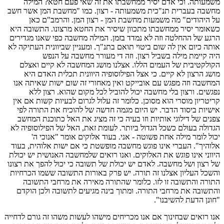
משמעותה. וכי אדם יסיר ממחשבתו את זה שאי פעם חטא? המילה
מחשבה בעברית תנ"כית משמעותה - רצון. כמו "מחשבת המן אשר חשב
על היהודים" מה משמעות מחשבת המן - רצון המן. והרמב"ם כאן
כשאומר יסיר ממחשבתו מתכוון שיסיר את החטא מרצונו. התשובה היא
הרגע של ההחלטה וזה לא נמדד בזמן. המילה מחשבה כפי שאנו מגדירים
אותה כיום אין לה שום ביטוי תואם בתנ"ך. ומעניין שביוונית העתיקה לא
היה קיימת מילה בשביל רצון. וזה די מעורר מחשבה על הנפש
הקולקטיבית של העמים הללו. אצלנו מושג המחשבה לא קיים ואצלם
מושג הרצון לא קיים. כי אצל הפילוסופיה היוונית תכלית האדם היא
המחשבה וזה מפגש עם אובייקט ואין מאחורי זה שום ישות שאיתה אנו
נפגשים. ורצון בלי מחשבה יכול להוביל לכל מקום שהוא. רצון ללא
קריטריון מוסרי הוא מסוכן. כלומר זה עלול לגרום לבעיות קשות אם אין
אישיות ביסוד הדבר. יש היום מגמה חדשה של להוכיח את התורה לפי
צפנים של דילוגי אותיות וזו בעיה כי זה מציג את האל כתוכנת המחשב
הגדולה בעולם כשכל הגדול ביותר. לעומת זאת, האל של הפילוסופיה לא
יכול לומר מילה אחת פשוטה - אני. בעוד אלוקים אומר "אנוכי ה'
אלוהיך". העברי אינו פוגש מחשבה מופשטת כי אם ישות אלוהית, בעוד
היווני אינו פוגש את האלוקים. ואנו רואים שלמחשבה האנושית יש יכולת
של רצון ושל מחשבה. לאדם יש יכולת של תשובה כי יכול להפך את רצונו
והשכל העליון אצלנו זה תורה. יש פרק באורות התשובה ששמו הכרחיות
התורה והתשובה זו לזו. כלומר שהתורה מאירה את מרחבי התשובה
והתשובה את מרחבי התורה. ומתוך בינה מגיעים לתשובה ולכן הוקדם
"חונן הדעת להשיבנו".
אנו רואים שבחינוך אם אנו מכריחים מישהו לעשות משהו זה גורם לדחייה