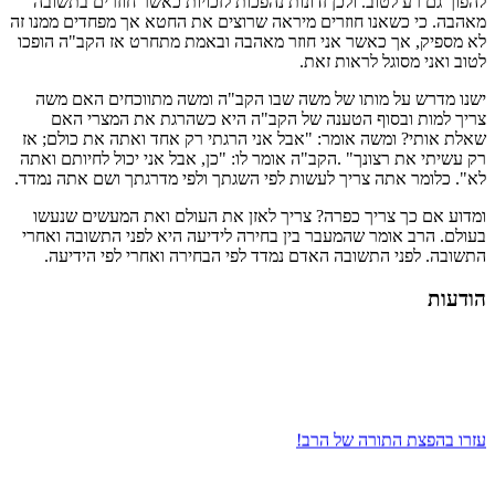
להפוך גם רע לטוב. ולכן זדונות נהפכות לזכויות כאשר חוזרים בתשובה
מאהבה. כי כשאנו חוזרים מיראה שרוצים את החטא אך מפחדים ממנו זה
לא מספיק, אך כאשר אני חוזר מאהבה ובאמת מתחרט אז הקב"ה הופכו
לטוב ואני מסוגל לראות זאת.
ישנו מדרש על מותו של משה שבו הקב"ה ומשה מתווכחים האם משה
צריך למות ובסוף הטענה של הקב"ה היא כשהרגת את המצרי האם
שאלת אותי? ומשה אומר: "אבל אני הרגתי רק אחד ואתה את כולם; אז
רק עשיתי את רצונך" .הקב"ה אומר לו: "כן, אבל אני יכול לחיותם ואתה
לא". כלומר אתה צריך לעשות לפי השגתך ולפי מדרגתך ושם אתה נמדד.
ומדוע אם כך צריך כפרה? צריך לאזן את העולם ואת המעשים שנעשו
בעולם. הרב אומר שהמעבר בין בחירה לידיעה היא לפני התשובה ואחרי
התשובה. לפני התשובה האדם נמדד לפי הבחירה ואחרי לפי הידיעה.
הודעות
עזרו בהפצת התורה של הרב!