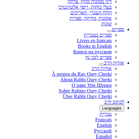
דיני ממונות ונזקין, צדקה
בעלי כוחות, ריפוי אלטרנטיבי
הלוח העברי, תאריכים
אומנות, מוזיקה, ספרות
שונות
ספרים
ספרים בעברית
Livres en français
Books in English
Книги на русском
ספרים לבני נח
אודות הרב
אודות הרב
À propos du Rav Oury Cherki
About Rabbi Oury Cherki
О раве Ури Шерки
Sobre Rabino Oury Cherki
Über Rabbi Oury Cherki
לכתוב לרב
Languages
עברית
Français
English
Русский
Español