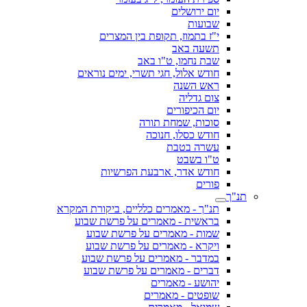
יום ירושלים
שבועות
י"ז בתמוז, תקופת בין המצרים
תשעה באב
שבת נחמו, ט"ו באב
חודש אלול, חגי תשרי, ימים נוראים
ראש השנה
צום גדליה
יום הכיפורים
סוכות, שמחת תורה
חודש כסלו, חנוכה
עשרה בטבת
ט"ו בשבט
חודש אדר, ארבעת הפרשיות
פורים
תנ"ך
תנ"ך - מאמרים כלליים, ביקורת המקרא
בראשית - מאמרים על פרשת שבוע
שמות - מאמרים על פרשת שבוע
ויקרא - מאמרים על פרשת שבוע
במדבר - מאמרים על פרשת שבוע
דברים - מאמרים על פרשת שבוע
יהושע - מאמרים
שופטים - מאמרים