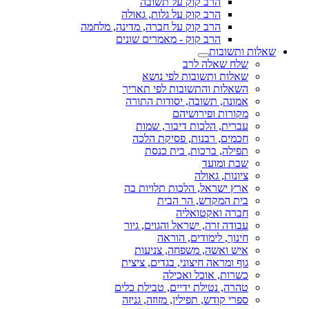
הרב קוק על תשובה
הרב קוק על גלות, גאולה
הרב קוק על חברה, מדינה, מלחמה
הרב קוק - מאמרים שונים
שאלות ותשובות
שלח שאלה לרב
שאלות ותשובות לפי נושא
השאלות והתשובות לפי תאריך
אמונה, תשובה, יסודות התורה
מקורות ופירושיהם
עברית, הלכות דיבור, שמות
חכמים, רבנות, פסיקת הלכה
תפילה, ברכות, בית כנסת
שבת ומועד
ציונות, גאולה
ארץ ישראל, הלכות תלויות בה
בית המקדש, הר הבית
חברה ואקטואליה
עבודה זרה, ישראל והגוים, גיור
חינוך, לימודים, הוראה
איש ואשה, משפחה, צניעות
גוף ומראה חיצוני, בגדים, ציצית
כשרות, אוכל ואכילה
טהרה, נטילת ידיים, טבילת כלים
ספרי קודש, תפילין, מזוזה, גניזה