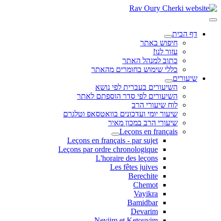
דף הבית
חיפוש באתר
עזור לנו!
כתוב למנהל האתר
כללי שימוש בחומרים מהאתר
שיעורים
השיעורים בעברית לפי נושא
השיעורים לפי סדר הוספתם לאתר
לוח שיעורי הרב
שיעור יומי ועדכונים בוואטסאפ וטלגרם
שיעורי הרב במכון מאיר
Leçons en français
Leçons en français - par sujet
Leçons par ordre chronologique
L'horaire des leçons
Les fêtes juives
Berechite
Chemot
Vayikra
Bamidbar
Devarim
Neviim et Ketouvim