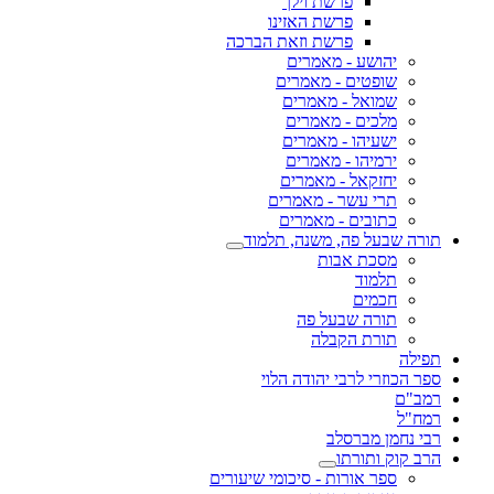
פרשת וילך
פרשת האזינו
פרשת וזאת הברכה
יהושע - מאמרים
שופטים - מאמרים
שמואל - מאמרים
מלכים - מאמרים
ישעיהו - מאמרים
ירמיהו - מאמרים
יחזקאל - מאמרים
תרי עשר - מאמרים
כתובים - מאמרים
תורה שבעל פה, משנה, תלמוד
מסכת אבות
תלמוד
חכמים
תורה שבעל פה
תורת הקבלה
תפילה
ספר הכוזרי לרבי יהודה הלוי
רמב"ם
רמח"ל
רבי נחמן מברסלב
הרב קוק ותורתו
ספר אורות - סיכומי שיעורים