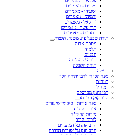
שמואל - מאמרים
מלכים - מאמרים
ישעיהו - מאמרים
ירמיהו - מאמרים
יחזקאל - מאמרים
תרי עשר - מאמרים
כתובים - מאמרים
תורה שבעל פה, משנה, תלמוד
מסכת אבות
תלמוד
חכמים
תורה שבעל פה
תורת הקבלה
תפילה
ספר הכוזרי לרבי יהודה הלוי
רמב"ם
רמח"ל
רבי נחמן מברסלב
הרב קוק ותורתו
ספר אורות - סיכומי שיעורים
אורות התורה
מידות הראי"ה
לנבוכי הדור
הרב קוק על המועדים
הרב קוק על יסודות התורה