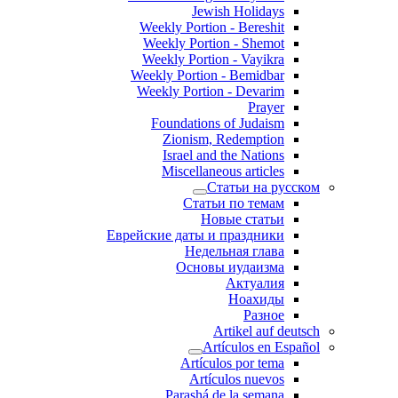
Jewish Holidays
Weekly Portion - Bereshit
Weekly Portion - Shemot
Weekly Portion - Vayikra
Weekly Portion - Bemidbar
Weekly Portion - Devarim
Prayer
Foundations of Judaism
Zionism, Redemption
Israel and the Nations
Miscellaneous articles
Статьи на русском
Статьи по темам
Новые статьи
Еврейские даты и праздники
Недельная глава
Основы иудаизма
Актуалия
Ноахиды
Разное
Artikel auf deutsch
Artículos en Español
Artículos por tema
Artículos nuevos
Parashá de la semana