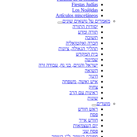
Fiestas Judías
Los Noájidas
Artículos misceláneos
מאמרים על נושאים שונים
יסודות התורה
תורה ומדע
תשובה
חברה ואקטואליה
תהליך הגאולה, ציונות
בית המקדש
שמיטה
ישראל והגוים, בני נח, עבודה זרה
השואה
חינוך
איש ואשה, משפחה
צחוק
ראינות עם הרב
שונות
מועדים
ראש חודש
פסח
חודש אייר
יום העצמאות
פסח שני
ספירת העומר, ל"ג בעומר