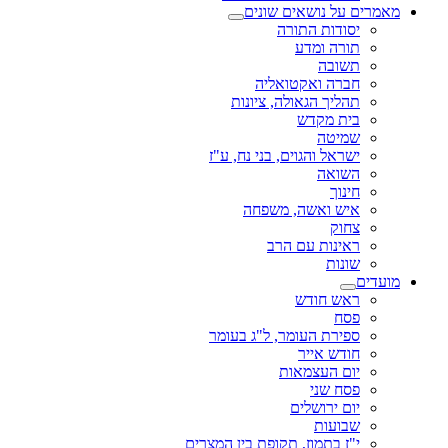
מאמרים על נושאים שונים
יסודות התורה
תורה ומדע
תשובה
חברה ואקטואליה
תהליך הגאולה, ציונות
בית מקדש
שמיטה
ישראל והגוים, בני נח, ע"ז
השואה
חינוך
איש ואשה, משפחה
צחוק
ראינות עם הרב
שונות
מועדים
ראש חודש
פסח
ספירת העומר, ל"ג בעומר
חודש אייר
יום העצמאות
פסח שני
יום ירושלים
שבועות
י"ז בתמוז, תקופת בין המצרים