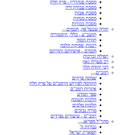
מסכת סנהדרין - פרק חלק
מסכת עבודה זרה
מסכת אבות
מסכת מנחות
מסכת בכורות
תורה שבעל פה, חכמים
תושב"ע - כללי, היסטוריה
תורת הסוד
רבנות, פסיקת הלכה
חכמים - אישיותם ותורתם
תפילה וברכות
רב סעדיה גאון
רבי יהודה הלוי
רמב"ם
שמונה פרקים
הקדמה לפירוש הרמב"ם על פרק חלק
איגרות רמב"ם
ספר המדע
הלכות תשובה
הלכות מלכים
מורה נבוכים
רמב"ם - שיעורים נפרדים
מהר"ל מפראג
גבורות ה'
תפארת ישראל