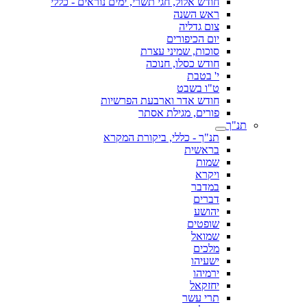
חודש אלול, חגי תשרי, ימים נוראים - כללי
ראש השנה
צום גדליה
יום הכיפורים
סוכות, שמיני עצרת
חודש כסלו, חנוכה
י' בטבת
ט"ו בשבט
חודש אדר וארבעת הפרשיות
פורים, מגילת אסתר
תנ"ך
תנ"ך - כללי, ביקורת המקרא
בראשית
שמות
ויקרא
במדבר
דברים
יהושע
שופטים
שמואל
מלכים
ישעיהו
ירמיהו
יחזקאל
תרי עשר