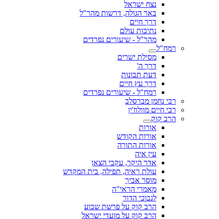
נצח ישראל
באר הגולה, דרשות מהר"ל
דרך חיים
נתיבות עולם
מהר"ל - שיעורים נפרדים
רמח"ל
מסילת ישרים
דרך ה'
דעת תבונות
דרך עץ חיים
רמח"ל - שיעורים נפרדים
רבי נחמן מברסלב
רבי חיים מוולוז'ין
הרב קוק
אורות
אורות הקודש
אורות התורה
עין איה
אדר היקר, עקבי הצאן
עולת ראיה, תפילה, בית המקדש
מוסר אביך
מאמרי הראי"ה
לנבוכי הדור
הרב קוק על פרשת שבוע
הרב קוק על מועדי ישראל