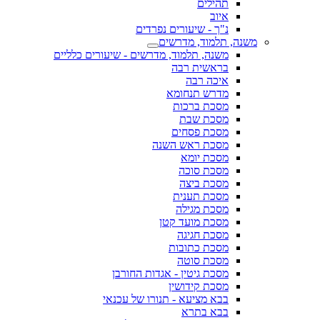
תהילים
איוב
נ"ך - שיעורים נפרדים
משנה, תלמוד, מדרשים
משנה, תלמוד, מדרשים - שיעורים כלליים
בראשית רבה
איכה רבה
מדרש תנחומא
מסכת ברכות
מסכת שבת
מסכת פסחים
מסכת ראש השנה
מסכת יומא
מסכת סוכה
מסכת ביצה
מסכת תענית
מסכת מגילה
מסכת מועד קטן
מסכת חגיגה
מסכת כתובות
מסכת סוטה
מסכת גיטין - אגדות החורבן
מסכת קידושין
בבא מציעא - תנורו של עכנאי
בבא בתרא