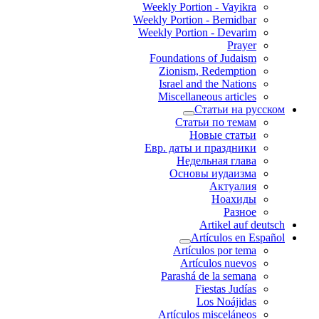
Weekly Portion - Vayikra
Weekly Portion - Bemidbar
Weekly Portion - Devarim
Prayer
Foundations of Judaism
Zionism, Redemption
Israel and the Nations
Miscellaneous articles
Статьи на русском
Статьи по темам
Новые статьи
Евр. даты и праздники
Недельная глава
Основы иудаизма
Актуалия
Ноахиды
Разное
Artikel auf deutsch
Artículos en Español
Artículos por tema
Artículos nuevos
Parashá de la semana
Fiestas Judías
Los Noájidas
Artículos misceláneos