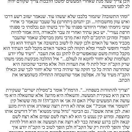
ולכן צריך שעל מנת שאחרי המעשים ימשכו הלבבות צריך שקודם יהיה
לב לפני המעשה.
"ומהי התשובה? שיגמור בלבבו שלא יעשהו עוד. שנאמר יעזוב רשע דרכו
ואיש עוון מחשבותיו... וכן יתנחם (יתחרט) על שעבר שנאמר כי אחרי
שובי ניחמתי ואחרי היוודעי ספגתי על ירך בושתי וגם נכלמתי כי ספגתי
חרפת נעורי". יש כאן עתיד ואחרי זה עבר ולכאורה ,היה אמור להיות
הפוך? ומהיכן הרמב"ם לקח זאת מרבי נחמן מברסלב שאמר שהעבר
מכביד מאד על האדם ולכן קשה לו לשוב בתשובה אך העתיד הוא נקי
לגמרי וחופשי לגמרי ומלא תקווה לכן כאשר האדם מקבל לגבי העתיד הוא
מקבל כוחות משם שמאפשרים לו לתקן גם את העבר. "ויעיד עליו יודע
תעלומות שלא יחזור לחטא זה לעולם..." איל ההלכה מבקשת ממני משהו
שרק הקב"ה יכול לתת לי את העדות הזו? אלא מדובר שהכוונה היא
שהחרטה תהיה כל כך חזקה עד שיהיה ברור שלא יחזור לכך שוב וכאילו
הקב"ה מעיד על זה. אפלטון אמר שהשכחה התחילה כשהמציאו את
הכתב.
"וצריך להתוודות בשפתיו...". הרמח"ל אומר ב"מסילת ישרים" שעקירת
הרצון היא כעקירת המעשה. והשאלה היא מדוע? אלא שהשאלה היא מי
עושה את המעשים שלי? האם זה אני או הקב"ה?! זה מה ששואל קין:
"השומר אחי אנוכי?" אם אתה לא היית רוצה שאהרוג אותו היית מונע
זאת. לכן אתה אשם!". גם הביטוי "גדול עווני מנשוא" חז"ל דורשים אותו
כחוצפה. ומדוע קין נענש כי הוא לא רצח לשם שמים אלא רצח לשם
קנאה ולכן ברגע שאתה כבר לא רוצה את המעשה אז הוא חדל להיות
שלך והופך להיות רק של הקב"ה ולכן הופך לטוב כי הקב"ה יודע איך