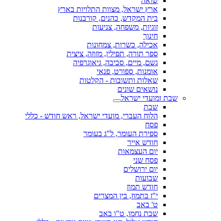
שואה
ארץ ישראל, מצוות התלויות בארץ
בית המקדש, כהנים, קורבנות
זוגיות, משפחה, צניעות
חינוך
אכילה, כשרות, צמחונות
ספר תורה, תפילין, מזוזה, ציצית
גשם, מיים, סביבה, גיאוגרפיה
אומנות, ספורט, פנאי
שאלות ותשובות - הקלטות
נושאים שונים
שבת ומועדי ישראל
שבת
הלוח העברי, מועדי ישראל, ראש חודש - כללי
פסח
ספירת העומר, ל"ג בעומר
חודש אייר
יום העצמאות
פסח שני
יום ירושלים
שבועות
חודש תמוז
י"ז בתמוז, בין המצרים
ט' באב
שבת נחמו, ט"ו באב