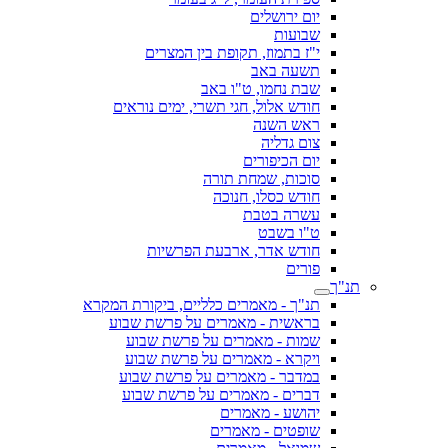
יום ירושלים
שבועות
י"ז בתמוז, תקופת בין המצרים
תשעה באב
שבת נחמו, ט"ו באב
חודש אלול, חגי תשרי, ימים נוראים
ראש השנה
צום גדליה
יום הכיפורים
סוכות, שמחת תורה
חודש כסלו, חנוכה
עשרה בטבת
ט"ו בשבט
חודש אדר, ארבעת הפרשיות
פורים
תנ"ך
תנ"ך - מאמרים כלליים, ביקורת המקרא
בראשית - מאמרים על פרשת שבוע
שמות - מאמרים על פרשת שבוע
ויקרא - מאמרים על פרשת שבוע
במדבר - מאמרים על פרשת שבוע
דברים - מאמרים על פרשת שבוע
יהושע - מאמרים
שופטים - מאמרים