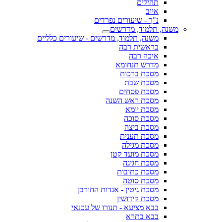
תהילים
איוב
נ"ך - שיעורים נפרדים
משנה, תלמוד, מדרשים
משנה, תלמוד, מדרשים - שיעורים כלליים
בראשית רבה
איכה רבה
מדרש תנחומא
מסכת ברכות
מסכת שבת
מסכת פסחים
מסכת ראש השנה
מסכת יומא
מסכת סוכה
מסכת ביצה
מסכת תענית
מסכת מגילה
מסכת מועד קטן
מסכת חגיגה
מסכת כתובות
מסכת סוטה
מסכת גיטין - אגדות החורבן
מסכת קידושין
בבא מציעא - תנורו של עכנאי
בבא בתרא