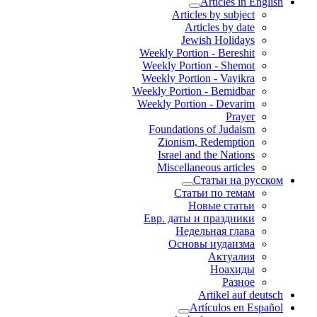
Articles in English
Articles by subject
Articles by date
Jewish Holidays
Weekly Portion - Bereshit
Weekly Portion - Shemot
Weekly Portion - Vayikra
Weekly Portion - Bemidbar
Weekly Portion - Devarim
Prayer
Foundations of Judaism
Zionism, Redemption
Israel and the Nations
Miscellaneous articles
Статьи на русском
Статьи по темам
Новые статьи
Евр. даты и праздники
Недельная глава
Основы иудаизма
Актуалия
Ноахиды
Разное
Artikel auf deutsch
Artículos en Español