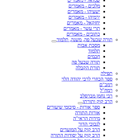
שמואל - מאמרים
מלכים - מאמרים
ישעיהו - מאמרים
ירמיהו - מאמרים
יחזקאל - מאמרים
תרי עשר - מאמרים
כתובים - מאמרים
תורה שבעל פה, משנה, תלמוד
מסכת אבות
תלמוד
חכמים
תורה שבעל פה
תורת הקבלה
תפילה
ספר הכוזרי לרבי יהודה הלוי
רמב"ם
רמח"ל
רבי נחמן מברסלב
הרב קוק ותורתו
ספר אורות - סיכומי שיעורים
אורות התורה
מידות הראי"ה
לנבוכי הדור
הרב קוק על המועדים
הרב קוק על יסודות התורה