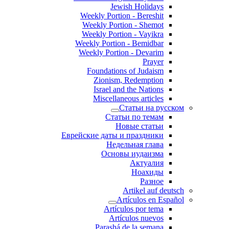
Jewish Holidays
Weekly Portion - Bereshit
Weekly Portion - Shemot
Weekly Portion - Vayikra
Weekly Portion - Bemidbar
Weekly Portion - Devarim
Prayer
Foundations of Judaism
Zionism, Redemption
Israel and the Nations
Miscellaneous articles
Статьи на русском
Статьи по темам
Новые статьи
Еврейские даты и праздники
Недельная глава
Основы иудаизма
Актуалия
Ноахиды
Разное
Artikel auf deutsch
Artículos en Español
Artículos por tema
Artículos nuevos
Parashá de la semana