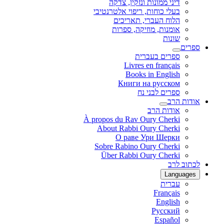
דיני ממונות ונזקין, צדקה
בעלי כוחות, ריפוי אלטרנטיבי
הלוח העברי, תאריכים
אומנות, מוזיקה, ספרות
שונות
ספרים
ספרים בעברית
Livres en français
Books in English
Книги на русском
ספרים לבני נח
אודות הרב
אודות הרב
À propos du Rav Oury Cherki
About Rabbi Oury Cherki
О раве Ури Шерки
Sobre Rabino Oury Cherki
Über Rabbi Oury Cherki
לכתוב לרב
Languages
עברית
Français
English
Русский
Español