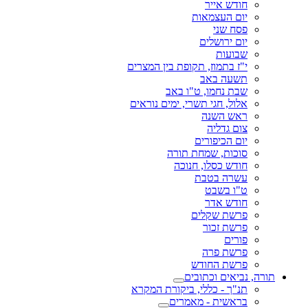
חודש אייר
יום העצמאות
פסח שני
יום ירושלים
שבועות
י"ז בתמוז, תקופת בין המצרים
תשעה באב
שבת נחמו, ט"ו באב
אלול, חגי תשרי, ימים נוראים
ראש השנה
צום גדליה
יום הכיפורים
סוכות, שמחת תורה
חודש כסלו, חנוכה
עשרה בטבת
ט"ו בשבט
חודש אדר
פרשת שקלים
פרשת זכור
פורים
פרשת פרה
פרשת החודש
תורה, נביאים וכתובים
תנ"ך - כללי, ביקורת המקרא
בראשית - מאמרים