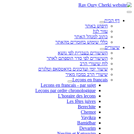
דף הבית
חיפוש באתר
עזור לנו!
כתוב למנהל האתר
כללי שימוש בחומרים מהאתר
שיעורים
השיעורים בעברית לפי נושא
השיעורים לפי סדר הוספתם לאתר
לוח שיעורי הרב
שיעור יומי ועדכונים בוואטסאפ וטלגרם
שיעורי הרב במכון מאיר
Leçons en français
Leçons en français - par sujet
Leçons par ordre chronologique
L'horaire des leçons
Les fêtes juives
Berechite
Chemot
Vayikra
Bamidbar
Devarim
Neviim et Ketouvim