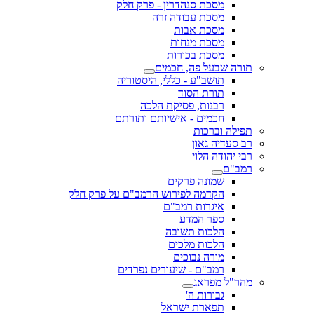
מסכת סנהדרין - פרק חלק
מסכת עבודה זרה
מסכת אבות
מסכת מנחות
מסכת בכורות
תורה שבעל פה, חכמים
תושב"ע - כללי, היסטוריה
תורת הסוד
רבנות, פסיקת הלכה
חכמים - אישיותם ותורתם
תפילה וברכות
רב סעדיה גאון
רבי יהודה הלוי
רמב"ם
שמונה פרקים
הקדמה לפירוש הרמב"ם על פרק חלק
איגרות רמב"ם
ספר המדע
הלכות תשובה
הלכות מלכים
מורה נבוכים
רמב"ם - שיעורים נפרדים
מהר"ל מפראג
גבורות ה'
תפארת ישראל