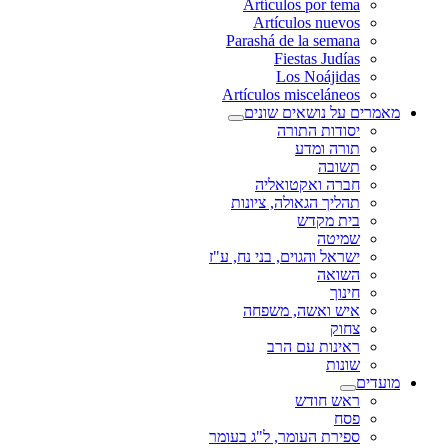
Artículos por tema
Artículos nuevos
Parashá de la semana
Fiestas Judías
Los Noájidas
Artículos misceláneos
מאמרים על נושאים שונים
יסודות התורה
תורה ומדע
תשובה
חברה ואקטואליה
תהליך הגאולה, ציונות
בית מקדש
שמיטה
ישראל והגוים, בני נח, ע"ז
השואה
חינוך
איש ואשה, משפחה
צחוק
ראינות עם הרב
שונות
מועדים
ראש חודש
פסח
ספירת העומר, ל"ג בעומר