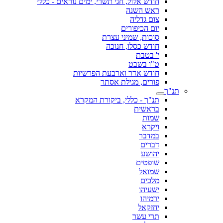
חודש אלול, חגי תשרי, ימים נוראים - כללי
ראש השנה
צום גדליה
יום הכיפורים
סוכות, שמיני עצרת
חודש כסלו, חנוכה
י' בטבת
ט"ו בשבט
חודש אדר וארבעת הפרשיות
פורים, מגילת אסתר
תנ"ך
תנ"ך - כללי, ביקורת המקרא
בראשית
שמות
ויקרא
במדבר
דברים
יהושע
שופטים
שמואל
מלכים
ישעיהו
ירמיהו
יחזקאל
תרי עשר