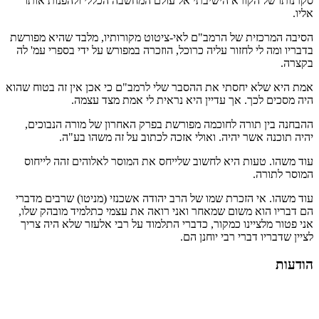
סקרנותו של הקורא הישיבתי אל עולם המחשבה הכללי ולהפנות אותו
אליו.
הסיבה המרכזית של הרמב"ם לאי-ציטוט מקורותיו, מלבד שהיא מפורשת
בדבריו ומה לי לחזור עליה כרוכל, הוזכרה במפורש על ידי בספרי עמ' לה
בקצרה.
אמת היא שלא יחסתי את ההסבר שלי לרמב"ם כי אכן אין זה בטוח שהוא
היה מסכים לכך. אך עדיין היא נראית לי אמת מצד עצמה.
ההבחנה בין תורה לחוכמה מפורשת בפרק האחרון של מורה הנבוכים,
יהיה תוכנה אשר יהיה. ואולי אזכה לכתוב על זה משהו בע"ה.
עוד משהו. טעות היא לחשוב שלייחס את המוסר לאלוהים זהה לייחוס
המוסר לתורה.
עוד משהו. אי הזכרת שמו של הרב יהודה אשכנזי (מניטו) שרבים מדברי
הם דבריו הוא משום שמאחר ואני רואה את עצמי כתלמיד מובהק שלו,
אני פטור מלציינו כמקור, כדברי התלמוד על רבי אלעזר שלא היה צריך
לציין שדבריו דברי רבי יוחנן הם.
הודעות