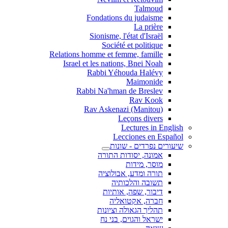
Talmoud
Fondations du judaisme
La prière
Sionisme, l'état d'Israël
Société et politique
Relations homme et femme, famille
Israel et les nations, Bnei Noah
Rabbi Yéhouda Halévy
Maimonide
Rabbi Na'hman de Breslev
Rav Kook
(Rav Askenazi (Manitou
Leçons divers
Lectures in English
Lecciones en Español
שיעורים נפרדים - שונות
אמונה, יסודות התורה
מוסר, מידות
תורה ומדע, אבולוציה
תשובה והלכותיה
דיבור, שפה, אותיות
חברה, אקטואליה
תהליך הגאולה וציונות
ישראל והגוים, בני נח