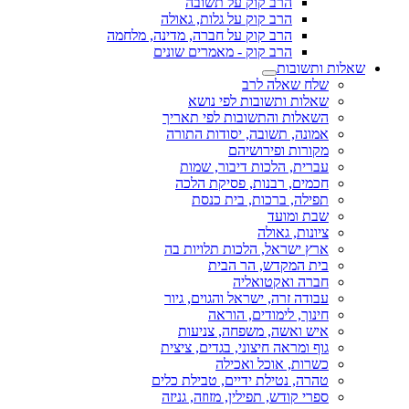
הרב קוק על תשובה
הרב קוק על גלות, גאולה
הרב קוק על חברה, מדינה, מלחמה
הרב קוק - מאמרים שונים
שאלות ותשובות
שלח שאלה לרב
שאלות ותשובות לפי נושא
השאלות והתשובות לפי תאריך
אמונה, תשובה, יסודות התורה
מקורות ופירושיהם
עברית, הלכות דיבור, שמות
חכמים, רבנות, פסיקת הלכה
תפילה, ברכות, בית כנסת
שבת ומועד
ציונות, גאולה
ארץ ישראל, הלכות תלויות בה
בית המקדש, הר הבית
חברה ואקטואליה
עבודה זרה, ישראל והגוים, גיור
חינוך, לימודים, הוראה
איש ואשה, משפחה, צניעות
גוף ומראה חיצוני, בגדים, ציצית
כשרות, אוכל ואכילה
טהרה, נטילת ידיים, טבילת כלים
ספרי קודש, תפילין, מזוזה, גניזה