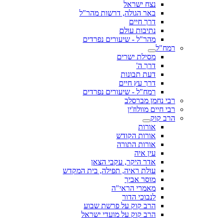
נצח ישראל
באר הגולה, דרשות מהר"ל
דרך חיים
נתיבות עולם
מהר"ל - שיעורים נפרדים
רמח"ל
מסילת ישרים
דרך ה'
דעת תבונות
דרך עץ חיים
רמח"ל - שיעורים נפרדים
רבי נחמן מברסלב
רבי חיים מוולוז'ין
הרב קוק
אורות
אורות הקודש
אורות התורה
עין איה
אדר היקר, עקבי הצאן
עולת ראיה, תפילה, בית המקדש
מוסר אביך
מאמרי הראי"ה
לנבוכי הדור
הרב קוק על פרשת שבוע
הרב קוק על מועדי ישראל