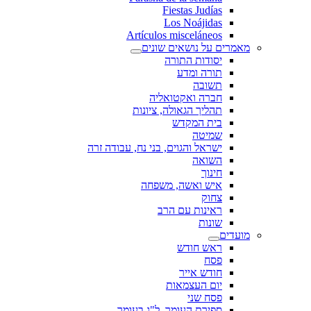
Fiestas Judías
Los Noájidas
Artículos misceláneos
מאמרים על נושאים שונים
יסודות התורה
תורה ומדע
תשובה
חברה ואקטואליה
תהליך הגאולה, ציונות
בית המקדש
שמיטה
ישראל והגוים, בני נח, עבודה זרה
השואה
חינוך
איש ואשה, משפחה
צחוק
ראינות עם הרב
שונות
מועדים
ראש חודש
פסח
חודש אייר
יום העצמאות
פסח שני
ספירת העומר, ל"ג בעומר