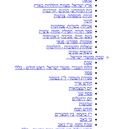
שואה
ארץ ישראל, מצוות התלויות בארץ
בית המקדש, כהנים, קורבנות
זוגיות, משפחה, צניעות
חינוך
אכילה, כשרות, צמחונות
ספר תורה, תפילין, מזוזה, ציצית
גשם, מיים, סביבה, גיאוגרפיה
אומנות, ספורט, פנאי
שאלות ותשובות - הקלטות
נושאים שונים
שבת ומועדי ישראל
שבת
הלוח העברי, מועדי ישראל, ראש חודש - כללי
פסח
ספירת העומר, ל"ג בעומר
חודש אייר
יום העצמאות
פסח שני
יום ירושלים
שבועות
חודש תמוז
י"ז בתמוז, בין המצרים
ט' באב
שבת נחמו, ט"ו באב