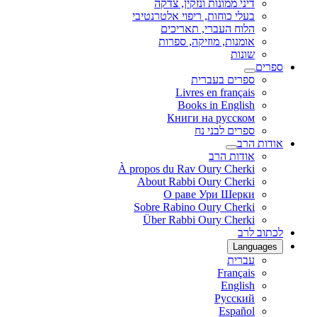
דיני ממונות ונזקין, צדקה
בעלי כוחות, ריפוי אלטרנטיבי
הלוח העברי, תאריכים
אומנות, מוזיקה, ספרות
שונות
ספרים
ספרים בעברית
Livres en français
Books in English
Книги на русском
ספרים לבני נח
אודות הרב
אודות הרב
À propos du Rav Oury Cherki
About Rabbi Oury Cherki
О раве Ури Шерки
Sobre Rabino Oury Cherki
Über Rabbi Oury Cherki
לכתוב לרב
Languages
עברית
Français
English
Русский
Español