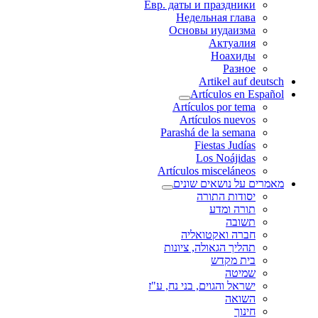
Евр. даты и праздники
Недельная глава
Основы иудаизма
Актуалия
Ноахиды
Разное
Artikel auf deutsch
Artículos en Español
Artículos por tema
Artículos nuevos
Parashá de la semana
Fiestas Judías
Los Noájidas
Artículos misceláneos
מאמרים על נושאים שונים
יסודות התורה
תורה ומדע
תשובה
חברה ואקטואליה
תהליך הגאולה, ציונות
בית מקדש
שמיטה
ישראל והגוים, בני נח, ע"ז
השואה
חינוך