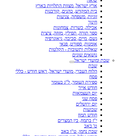
שואה
ארץ ישראל, מצוות התלויות בארץ
בית המקדש, כהנים, קורבנות
זוגיות, משפחה, צניעות
חינוך
אכילה, כשרות, צמחונות
ספר תורה, תפילין, מזוזה, ציצית
גשם, מיים, סביבה, גיאוגרפיה
אומנות, ספורט, פנאי
שאלות ותשובות - הקלטות
נושאים שונים
שבת ומועדי ישראל
שבת
הלוח העברי, מועדי ישראל, ראש חודש - כללי
פסח
ספירת העומר, ל"ג בעומר
חודש אייר
יום העצמאות
פסח שני
יום ירושלים
שבועות
חודש תמוז
י"ז בתמוז, בין המצרים
ט' באב
שבת נחמו, ט"ו באב