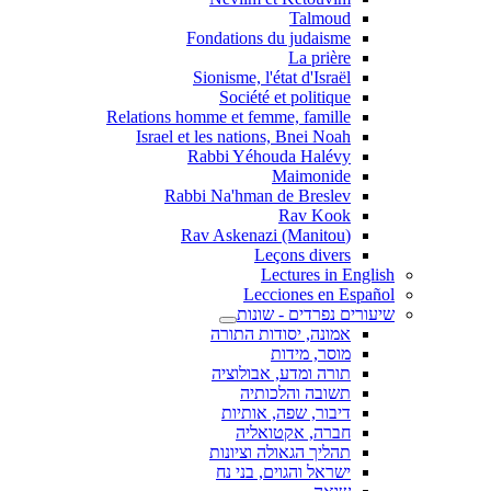
Talmoud
Fondations du judaisme
La prière
Sionisme, l'état d'Israël
Société et politique
Relations homme et femme, famille
Israel et les nations, Bnei Noah
Rabbi Yéhouda Halévy
Maimonide
Rabbi Na'hman de Breslev
Rav Kook
(Rav Askenazi (Manitou
Leçons divers
Lectures in English
Lecciones en Español
שיעורים נפרדים - שונות
אמונה, יסודות התורה
מוסר, מידות
תורה ומדע, אבולוציה
תשובה והלכותיה
דיבור, שפה, אותיות
חברה, אקטואליה
תהליך הגאולה וציונות
ישראל והגוים, בני נח