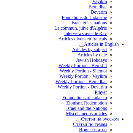
Vayikra
Bemidbar
Devarim
Fondations du Judaisme
Israël et les nations
La commun. juive d'Algérie
Interviews avec le Rav
Articles divers en français
Articles in English
Articles by subject
Articles by date
Jewish Holidays
Weekly Portion - Bereshit
Weekly Portion - Shemot
Weekly Portion - Vayikra
Weekly Portion - Bemidbar
Weekly Portion - Devarim
Prayer
Foundations of Judaism
Zionism, Redemption
Israel and the Nations
Miscellaneous articles
Статьи на русском
Статьи по темам
Новые статьи