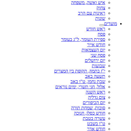
איש ואשה, משפחה
צחוק
ראינות עם הרב
שונות
מועדים
ראש חודש
פסח
ספירת העומר, ל"ג בעומר
חודש אייר
יום העצמאות
פסח שני
יום ירושלים
שבועות
י"ז בתמוז, תקופת בין המצרים
תשעה באב
שבת נחמו, ט"ו באב
אלול, חגי תשרי, ימים נוראים
ראש השנה
צום גדליה
יום הכיפורים
סוכות, שמחת תורה
חודש כסלו, חנוכה
עשרה בטבת
ט"ו בשבט
חודש אדר