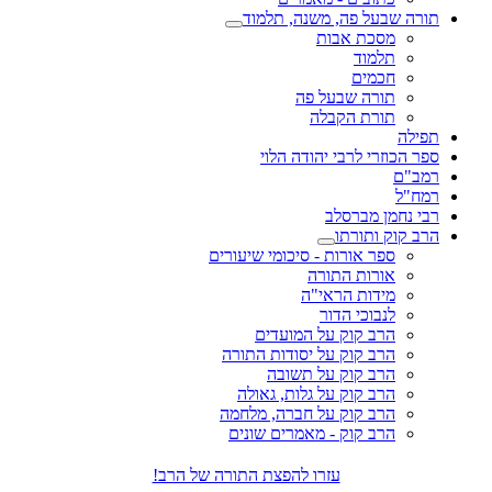
תורה שבעל פה, משנה, תלמוד
מסכת אבות
תלמוד
חכמים
תורה שבעל פה
תורת הקבלה
תפילה
ספר הכוזרי לרבי יהודה הלוי
רמב"ם
רמח"ל
רבי נחמן מברסלב
הרב קוק ותורתו
ספר אורות - סיכומי שיעורים
אורות התורה
מידות הראי"ה
לנבוכי הדור
הרב קוק על המועדים
הרב קוק על יסודות התורה
הרב קוק על תשובה
הרב קוק על גלות, גאולה
הרב קוק על חברה, מלחמה
הרב קוק - מאמרים שונים
עזרו להפצת התורה של הרב!