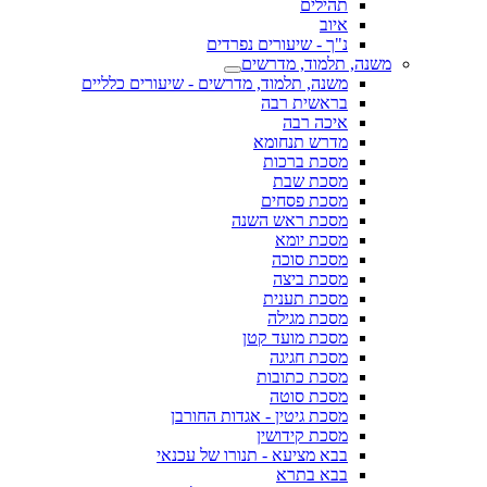
תהילים
איוב
נ"ך - שיעורים נפרדים
משנה, תלמוד, מדרשים
משנה, תלמוד, מדרשים - שיעורים כלליים
בראשית רבה
איכה רבה
מדרש תנחומא
מסכת ברכות
מסכת שבת
מסכת פסחים
מסכת ראש השנה
מסכת יומא
מסכת סוכה
מסכת ביצה
מסכת תענית
מסכת מגילה
מסכת מועד קטן
מסכת חגיגה
מסכת כתובות
מסכת סוטה
מסכת גיטין - אגדות החורבן
מסכת קידושין
בבא מציעא - תנורו של עכנאי
בבא בתרא