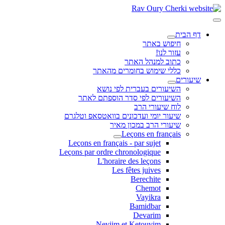
דף הבית
חיפוש באתר
עזור לנו!
כתוב למנהל האתר
כללי שימוש בחומרים מהאתר
שיעורים
השיעורים בעברית לפי נושא
השיעורים לפי סדר הוספתם לאתר
לוח שיעורי הרב
שיעור יומי ועדכונים בוואטסאפ וטלגרם
שיעורי הרב במכון מאיר
Leçons en français
Leçons en français - par sujet
Leçons par ordre chronologique
L'horaire des leçons
Les fêtes juives
Berechite
Chemot
Vayikra
Bamidbar
Devarim
Neviim et Ketouvim