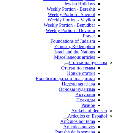
Jewish Holidays
Weekly Portion - Bereshit
Weekly Portion - Shemot
Weekly Portion - Vayikra
Weekly Portion - Bemidbar
Weekly Portion - Devarim
Prayer
Foundations of Judaism
Zionism, Redemption
Israel and the Nations
Miscellaneous articles
Статьи на русском
Статьи по темам
Новые статьи
Еврейские даты и праздники
Недельная глава
Основы иудаизма
Актуалия
Ноахиды
Разное
Artikel auf deutsch
Artículos en Español
Artículos por tema
Artículos nuevos
Parashá de la semana