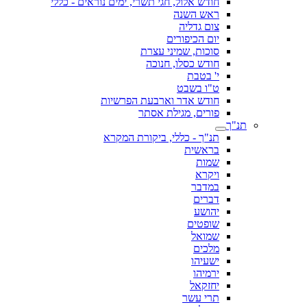
חודש אלול, חגי תשרי, ימים נוראים - כללי
ראש השנה
צום גדליה
יום הכיפורים
סוכות, שמיני עצרת
חודש כסלו, חנוכה
י' בטבת
ט"ו בשבט
חודש אדר וארבעת הפרשיות
פורים, מגילת אסתר
תנ"ך
תנ"ך - כללי, ביקורת המקרא
בראשית
שמות
ויקרא
במדבר
דברים
יהושע
שופטים
שמואל
מלכים
ישעיהו
ירמיהו
יחזקאל
תרי עשר