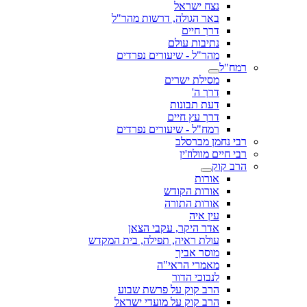
נצח ישראל
באר הגולה, דרשות מהר"ל
דרך חיים
נתיבות עולם
מהר"ל - שיעורים נפרדים
רמח"ל
מסילת ישרים
דרך ה'
דעת תבונות
דרך עץ חיים
רמח"ל - שיעורים נפרדים
רבי נחמן מברסלב
רבי חיים מוולוז'ין
הרב קוק
אורות
אורות הקודש
אורות התורה
עין איה
אדר היקר, עקבי הצאן
עולת ראיה, תפילה, בית המקדש
מוסר אביך
מאמרי הראי"ה
לנבוכי הדור
הרב קוק על פרשת שבוע
הרב קוק על מועדי ישראל