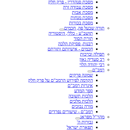
מסכת סנהדרין - פרק חלק
מסכת עבודה זרה
מסכת אבות
מסכת מנחות
מסכת בכורות
תורה שבעל פה, חכמים
תושב"ע - כללי, היסטוריה
תורת הסוד
רבנות, פסיקת הלכה
חכמים - אישיותם ותורתם
תפילה וברכות
רב סעדיה גאון
רבי יהודה הלוי
רמב"ם
שמונה פרקים
הקדמה לפירוש הרמב"ם על פרק חלק
איגרות רמב"ם
ספר המדע
הלכות תשובה
הלכות מלכים
מורה נבוכים
רמב"ם - שיעורים נפרדים
מהר"ל מפראג
גבורות ה'
תפארת ישראל