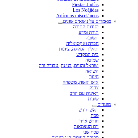
Fiestas Judías
Los Noájidas
Artículos misceláneos
מאמרים על נושאים שונים
יסודות התורה
תורה ומדע
תשובה
חברה ואקטואליה
תהליך הגאולה, ציונות
בית המקדש
שמיטה
ישראל והגוים, בני נח, עבודה זרה
השואה
חינוך
איש ואשה, משפחה
צחוק
ראינות עם הרב
שונות
מועדים
ראש חודש
פסח
חודש אייר
יום העצמאות
פסח שני
ספירת העומר, ל"ג בעומר