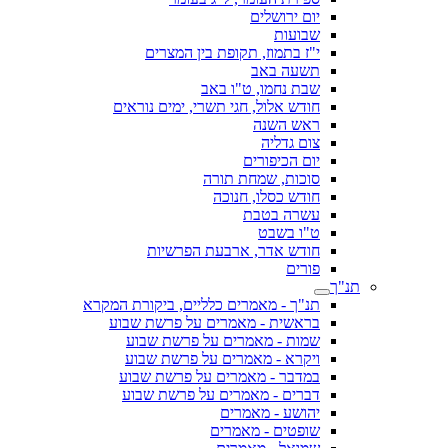
יום ירושלים
שבועות
י"ז בתמוז, תקופת בין המצרים
תשעה באב
שבת נחמו, ט"ו באב
חודש אלול, חגי תשרי, ימים נוראים
ראש השנה
צום גדליה
יום הכיפורים
סוכות, שמחת תורה
חודש כסלו, חנוכה
עשרה בטבת
ט"ו בשבט
חודש אדר, ארבעת הפרשיות
פורים
תנ"ך
תנ"ך - מאמרים כלליים, ביקורת המקרא
בראשית - מאמרים על פרשת שבוע
שמות - מאמרים על פרשת שבוע
ויקרא - מאמרים על פרשת שבוע
במדבר - מאמרים על פרשת שבוע
דברים - מאמרים על פרשת שבוע
יהושע - מאמרים
שופטים - מאמרים