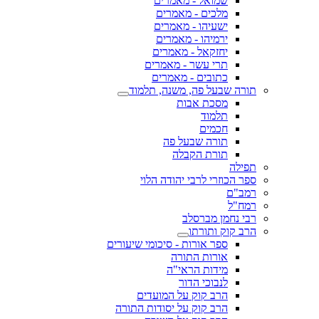
שמואל - מאמרים
מלכים - מאמרים
ישעיהו - מאמרים
ירמיהו - מאמרים
יחזקאל - מאמרים
תרי עשר - מאמרים
כתובים - מאמרים
תורה שבעל פה, משנה, תלמוד
מסכת אבות
תלמוד
חכמים
תורה שבעל פה
תורת הקבלה
תפילה
ספר הכוזרי לרבי יהודה הלוי
רמב"ם
רמח"ל
רבי נחמן מברסלב
הרב קוק ותורתו
ספר אורות - סיכומי שיעורים
אורות התורה
מידות הראי"ה
לנבוכי הדור
הרב קוק על המועדים
הרב קוק על יסודות התורה