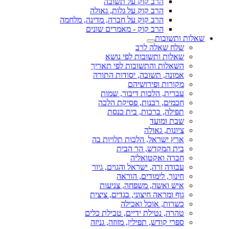
הרב קוק על תשובה
הרב קוק על גלות, גאולה
הרב קוק על חברה, מדינה, מלחמה
הרב קוק - מאמרים שונים
שאלות ותשובות
שלח שאלה לרב
שאלות ותשובות לפי נושא
השאלות והתשובות לפי תאריך
אמונה, תשובה, יסודות התורה
מקורות ופירושיהם
עברית, הלכות דיבור, שמות
חכמים, רבנות, פסיקת הלכה
תפילה, ברכות, בית כנסת
שבת ומועד
ציונות, גאולה
ארץ ישראל, הלכות תלויות בה
בית המקדש, הר הבית
חברה ואקטואליה
עבודה זרה, ישראל והגוים, גיור
חינוך, לימודים, הוראה
איש ואשה, משפחה, צניעות
גוף ומראה חיצוני, בגדים, ציצית
כשרות, אוכל ואכילה
טהרה, נטילת ידיים, טבילת כלים
ספרי קודש, תפילין, מזוזה, גניזה