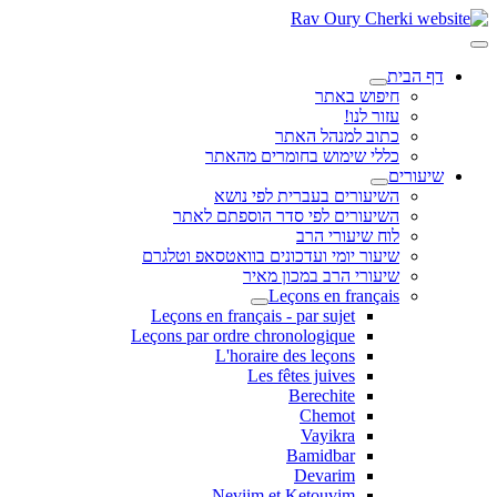
דף הבית
חיפוש באתר
עזור לנו!
כתוב למנהל האתר
כללי שימוש בחומרים מהאתר
שיעורים
השיעורים בעברית לפי נושא
השיעורים לפי סדר הוספתם לאתר
לוח שיעורי הרב
שיעור יומי ועדכונים בוואטסאפ וטלגרם
שיעורי הרב במכון מאיר
Leçons en français
Leçons en français - par sujet
Leçons par ordre chronologique
L'horaire des leçons
Les fêtes juives
Berechite
Chemot
Vayikra
Bamidbar
Devarim
Neviim et Ketouvim