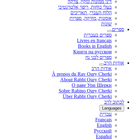
דיני ממונות ונזקין, צדקה
בעלי כוחות, ריפוי אלטרנטיבי
הלוח העברי, תאריכים
אומנות, מוזיקה, ספרות
שונות
ספרים
ספרים בעברית
Livres en français
Books in English
Книги на русском
ספרים לבני נח
אודות הרב
אודות הרב
À propos du Rav Oury Cherki
About Rabbi Oury Cherki
О раве Ури Шерки
Sobre Rabino Oury Cherki
Über Rabbi Oury Cherki
לכתוב לרב
Languages
עברית
Français
English
Русский
Español