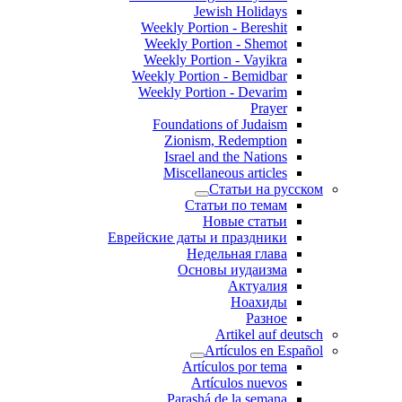
Jewish Holidays
Weekly Portion - Bereshit
Weekly Portion - Shemot
Weekly Portion - Vayikra
Weekly Portion - Bemidbar
Weekly Portion - Devarim
Prayer
Foundations of Judaism
Zionism, Redemption
Israel and the Nations
Miscellaneous articles
Статьи на русском
Статьи по темам
Новые статьи
Еврейские даты и праздники
Недельная глава
Основы иудаизма
Актуалия
Ноахиды
Разное
Artikel auf deutsch
Artículos en Español
Artículos por tema
Artículos nuevos
Parashá de la semana