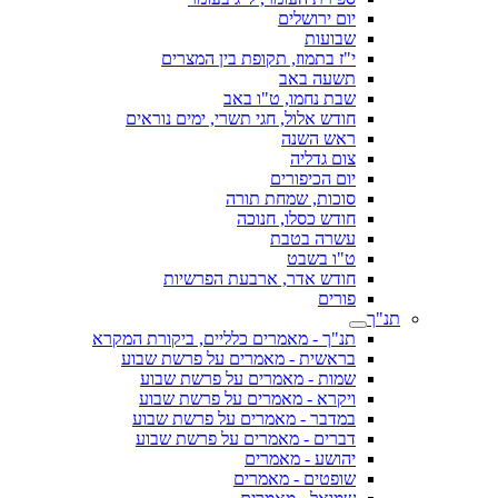
יום ירושלים
שבועות
י"ז בתמוז, תקופת בין המצרים
תשעה באב
שבת נחמו, ט"ו באב
חודש אלול, חגי תשרי, ימים נוראים
ראש השנה
צום גדליה
יום הכיפורים
סוכות, שמחת תורה
חודש כסלו, חנוכה
עשרה בטבת
ט"ו בשבט
חודש אדר, ארבעת הפרשיות
פורים
תנ"ך
תנ"ך - מאמרים כלליים, ביקורת המקרא
בראשית - מאמרים על פרשת שבוע
שמות - מאמרים על פרשת שבוע
ויקרא - מאמרים על פרשת שבוע
במדבר - מאמרים על פרשת שבוע
דברים - מאמרים על פרשת שבוע
יהושע - מאמרים
שופטים - מאמרים