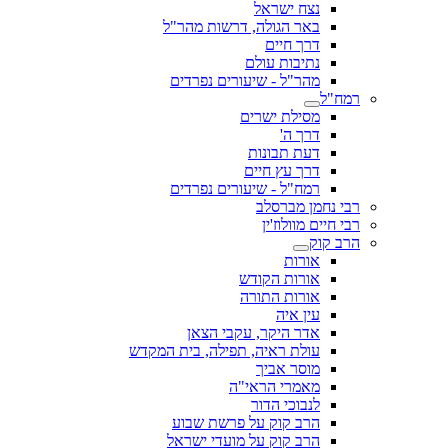
נצח ישראל
באר הגולה, דרשות מהר"ל
דרך חיים
נתיבות עולם
מהר"ל - שיעורים נפרדים
רמח"ל
מסילת ישרים
דרך ה'
דעת תבונות
דרך עץ חיים
רמח"ל - שיעורים נפרדים
רבי נחמן מברסלב
רבי חיים מוולוז'ין
הרב קוק
אורות
אורות הקודש
אורות התורה
עין איה
אדר היקר, עקבי הצאן
עולת ראיה, תפילה, בית המקדש
מוסר אביך
מאמרי הראי"ה
לנבוכי הדור
הרב קוק על פרשת שבוע
הרב קוק על מועדי ישראל