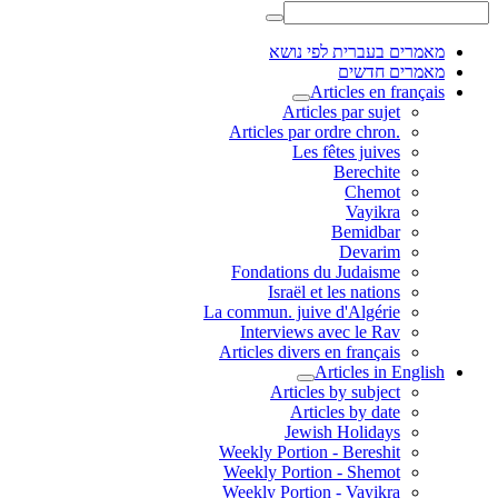
מאמרים בעברית לפי נושא
מאמרים חדשים
Articles en français
Articles par sujet
.Articles par ordre chron
Les fêtes juives
Berechite
Chemot
Vayikra
Bemidbar
Devarim
Fondations du Judaisme
Israël et les nations
La commun. juive d'Algérie
Interviews avec le Rav
Articles divers en français
Articles in English
Articles by subject
Articles by date
Jewish Holidays
Weekly Portion - Bereshit
Weekly Portion - Shemot
Weekly Portion - Vayikra