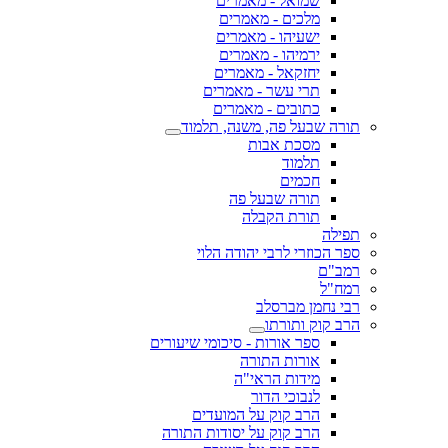
שמואל - מאמרים
מלכים - מאמרים
ישעיהו - מאמרים
ירמיהו - מאמרים
יחזקאל - מאמרים
תרי עשר - מאמרים
כתובים - מאמרים
תורה שבעל פה, משנה, תלמוד
מסכת אבות
תלמוד
חכמים
תורה שבעל פה
תורת הקבלה
תפילה
ספר הכוזרי לרבי יהודה הלוי
רמב"ם
רמח"ל
רבי נחמן מברסלב
הרב קוק ותורתו
ספר אורות - סיכומי שיעורים
אורות התורה
מידות הראי"ה
לנבוכי הדור
הרב קוק על המועדים
הרב קוק על יסודות התורה