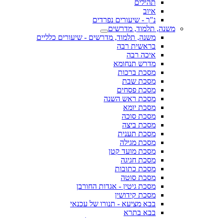
תהילים
איוב
נ"ך - שיעורים נפרדים
משנה, תלמוד, מדרשים
משנה, תלמוד, מדרשים - שיעורים כלליים
בראשית רבה
איכה רבה
מדרש תנחומא
מסכת ברכות
מסכת שבת
מסכת פסחים
מסכת ראש השנה
מסכת יומא
מסכת סוכה
מסכת ביצה
מסכת תענית
מסכת מגילה
מסכת מועד קטן
מסכת חגיגה
מסכת כתובות
מסכת סוטה
מסכת גיטין - אגדות החורבן
מסכת קידושין
בבא מציעא - תנורו של עכנאי
בבא בתרא