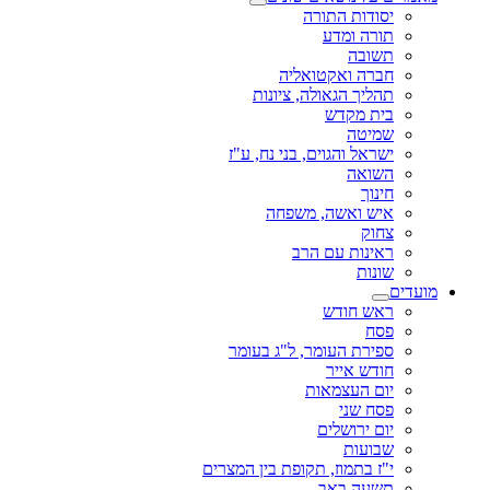
יסודות התורה
תורה ומדע
תשובה
חברה ואקטואליה
תהליך הגאולה, ציונות
בית מקדש
שמיטה
ישראל והגוים, בני נח, ע"ז
השואה
חינוך
איש ואשה, משפחה
צחוק
ראינות עם הרב
שונות
מועדים
ראש חודש
פסח
ספירת העומר, ל"ג בעומר
חודש אייר
יום העצמאות
פסח שני
יום ירושלים
שבועות
י"ז בתמוז, תקופת בין המצרים
תשעה באב