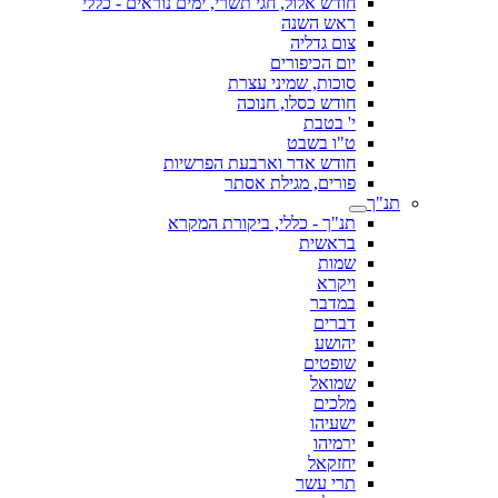
חודש אלול, חגי תשרי, ימים נוראים - כללי
ראש השנה
צום גדליה
יום הכיפורים
סוכות, שמיני עצרת
חודש כסלו, חנוכה
י' בטבת
ט"ו בשבט
חודש אדר וארבעת הפרשיות
פורים, מגילת אסתר
תנ"ך
תנ"ך - כללי, ביקורת המקרא
בראשית
שמות
ויקרא
במדבר
דברים
יהושע
שופטים
שמואל
מלכים
ישעיהו
ירמיהו
יחזקאל
תרי עשר