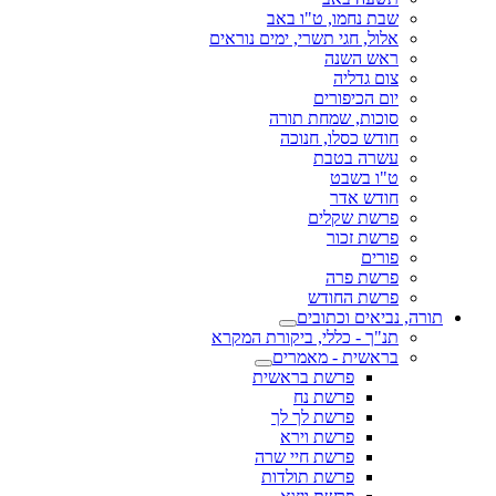
שבת נחמו, ט"ו באב
אלול, חגי תשרי, ימים נוראים
ראש השנה
צום גדליה
יום הכיפורים
סוכות, שמחת תורה
חודש כסלו, חנוכה
עשרה בטבת
ט"ו בשבט
חודש אדר
פרשת שקלים
פרשת זכור
פורים
פרשת פרה
פרשת החודש
תורה, נביאים וכתובים
תנ"ך - כללי, ביקורת המקרא
בראשית - מאמרים
פרשת בראשית
פרשת נח
פרשת לך לך
פרשת וירא
פרשת חיי שרה
פרשת תולדות