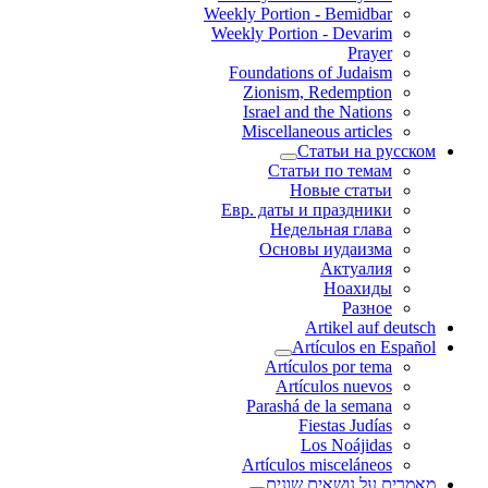
Weekly Portion - Bemidbar
Weekly Portion - Devarim
Prayer
Foundations of Judaism
Zionism, Redemption
Israel and the Nations
Miscellaneous articles
Статьи на русском
Статьи по темам
Новые статьи
Евр. даты и праздники
Недельная глава
Основы иудаизма
Актуалия
Ноахиды
Разное
Artikel auf deutsch
Artículos en Español
Artículos por tema
Artículos nuevos
Parashá de la semana
Fiestas Judías
Los Noájidas
Artículos misceláneos
מאמרים על נושאים שונים