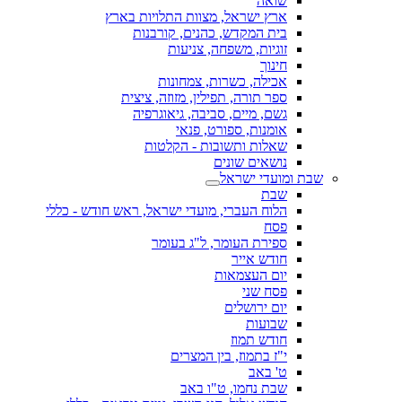
שואה
ארץ ישראל, מצוות התלויות בארץ
בית המקדש, כהנים, קורבנות
זוגיות, משפחה, צניעות
חינוך
אכילה, כשרות, צמחונות
ספר תורה, תפילין, מזוזה, ציצית
גשם, מיים, סביבה, גיאוגרפיה
אומנות, ספורט, פנאי
שאלות ותשובות - הקלטות
נושאים שונים
שבת ומועדי ישראל
שבת
הלוח העברי, מועדי ישראל, ראש חודש - כללי
פסח
ספירת העומר, ל"ג בעומר
חודש אייר
יום העצמאות
פסח שני
יום ירושלים
שבועות
חודש תמוז
י"ז בתמוז, בין המצרים
ט' באב
שבת נחמו, ט"ו באב