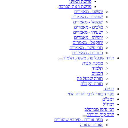
פרשת האזינו
פרשת וזאת הברכה
יהושע - מאמרים
שופטים - מאמרים
שמואל - מאמרים
מלכים - מאמרים
ישעיהו - מאמרים
ירמיהו - מאמרים
יחזקאל - מאמרים
תרי עשר - מאמרים
כתובים - מאמרים
תורה שבעל פה, משנה, תלמוד
מסכת אבות
תלמוד
חכמים
תורה שבעל פה
תורת הקבלה
תפילה
ספר הכוזרי לרבי יהודה הלוי
רמב"ם
רמח"ל
רבי נחמן מברסלב
הרב קוק ותורתו
ספר אורות - סיכומי שיעורים
אורות התורה