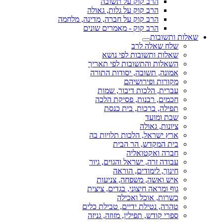
הרב קוק על תשובה
הרב קוק על גלות, גאולה
הרב קוק על חברה, מדינה, מלחמה
הרב קוק - מאמרים שונים
שאלות ותשובות
שלח שאלה לרב
שאלות ותשובות לפי נושא
השאלות והתשובות לפי תאריך
אמונה, תשובה, יסודות התורה
מקורות ופירושיהם
עברית, הלכות דיבור, שמות
חכמים, רבנות, פסיקת הלכה
תפילה, ברכות, בית כנסת
שבת ומועד
ציונות, גאולה
ארץ ישראל, הלכות תלויות בה
בית המקדש, הר הבית
חברה ואקטואליה
עבודה זרה, ישראל והגוים, גיור
חינוך, לימודים, הוראה
איש ואשה, משפחה, צניעות
גוף ומראה חיצוני, בגדים, ציצית
כשרות, אוכל ואכילה
טהרה, נטילת ידיים, טבילת כלים
ספרי קודש, תפילין, מזוזה, גניזה