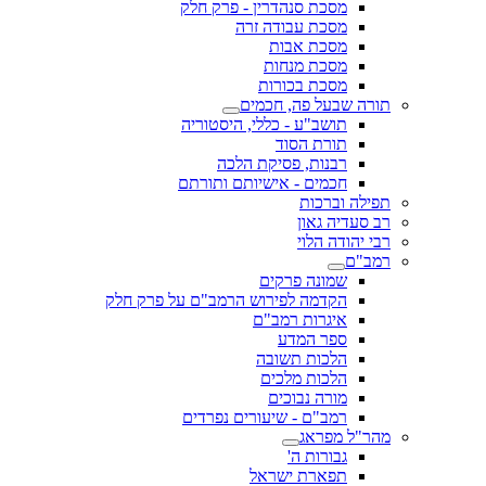
מסכת סנהדרין - פרק חלק
מסכת עבודה זרה
מסכת אבות
מסכת מנחות
מסכת בכורות
תורה שבעל פה, חכמים
תושב"ע - כללי, היסטוריה
תורת הסוד
רבנות, פסיקת הלכה
חכמים - אישיותם ותורתם
תפילה וברכות
רב סעדיה גאון
רבי יהודה הלוי
רמב"ם
שמונה פרקים
הקדמה לפירוש הרמב"ם על פרק חלק
איגרות רמב"ם
ספר המדע
הלכות תשובה
הלכות מלכים
מורה נבוכים
רמב"ם - שיעורים נפרדים
מהר"ל מפראג
גבורות ה'
תפארת ישראל