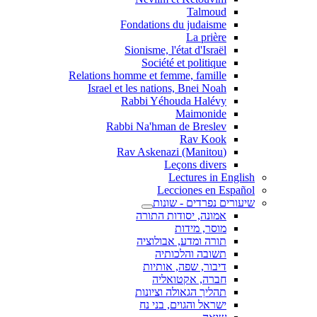
Talmoud
Fondations du judaisme
La prière
Sionisme, l'état d'Israël
Société et politique
Relations homme et femme, famille
Israel et les nations, Bnei Noah
Rabbi Yéhouda Halévy
Maimonide
Rabbi Na'hman de Breslev
Rav Kook
(Rav Askenazi (Manitou
Leçons divers
Lectures in English
Lecciones en Español
שיעורים נפרדים - שונות
אמונה, יסודות התורה
מוסר, מידות
תורה ומדע, אבולוציה
תשובה והלכותיה
דיבור, שפה, אותיות
חברה, אקטואליה
תהליך הגאולה וציונות
ישראל והגוים, בני נח