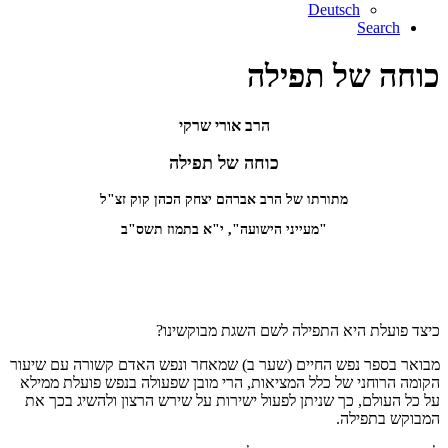
Deutsch
Search
כוחה של תפילה
הרב אורי שרקי
כוחה של תפילה
מתורתו של הרב אברהם יצחק הכהן קוק זצ"ל
"מעייני הישועה", י"א בתמוז תשס"ב
כיצד פועלת היא התפילה לשם השגת מבוקשינו?
מבואר בספר נפש החיים (שער ב) שמאחר ונפש האדם קשורה עם שיעור
הקומה הרוחני של כלל המציאות, הרי מובן שפעולה בנפש פועלת ממילא
על כל העולם, כך שניתן לפעול ישירות על שירש הרצון ולהשיג בכך את
המבוקש בתפילה.