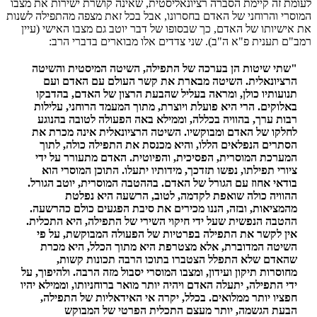
לעומת זה קיימת הסברה רציונאליסטית, שאינה קושרת ישירות את מצבו
המוסרי והרוחני של האדם בחסרונו, אבל בכל זאת מצפה מהתפילה לשנות
את אישיותו של האדם, כך שבסופו של דבר יוטב גם מצבו האישי (עיין
רמב"ם תענית פ"א ה"ב). שני צדדים אלו מבוארים בדברי הרב:
"שתי שיטות הן בערכה של התפילה, השיטה המיסטית והשיטה
הרציונאלית. השיטה מבארת את קשר העולם עם האדם ועם
תנועותיו כולן, ומראה בעליל שהבעת הרצון של האדם, בהדבקו
באלוקים. הרי היא פועלת ויוצרת, מתוך המעמד הרוחני, עלילות
רבות ערך, בהוויה בכללה, וממילא באה הפעולה לטובה בהנוגע
לחלקו של האדם ומבוקשיו. השיטה הרציונאלית אינה מכרת את
הסתרים הנפלאים הללו, והיא מכנסת את התפילה כולה, לתוך
המערכת המוסרית, הפסיכית, והפיוטית. האדם מתעורר על ידי
ציורי תפילתו, נפשו תזדכך, מידותיו יתעלו. התוכן המוסרי הוא
בודאי אחוז עם הגורל של האדם. בההטבה המוסרית, יוטב הגורל.
ההוויה כולה שואפת לקדמה, לטוב, הרשעה היא נפלטת
מהמציאות, ובזה, הננו מכירים את סיבת הפגעים כולם כהרשעה.
ההטבה הנפשית שעל ידי חיקוי השירי של התפילה, היא התכלית.
אין לקשר את התפילה בפרטיות של הפעולה המבוקשת, על פי
השיטה המדוברת, אלא מצטרפת היא מתוך הכלל, היא מכרת
שהאדם שלא התפלל הצטברו בתוכו הרבה תכונות קשות,
מחוסרות תיקון ועידון, ומצבו המוסרי יסבול מזה הרבה. ולהיפוך, על
ידי התפילה, יתעלה האדם ויהיה יותר מואר ברוחניותו, וממילא יהיו
חפציו יותר ממלואים. בכלל, יקרה אי האידאליות של התפילה,
הבעת הגשמה, יותר מעצם התכלית הפרטי של המבוקש