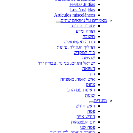
Fiestas Judías
Los Noájidas
Artículos misceláneos
מאמרים על נושאים שונים
יסודות התורה
תורה ומדע
תשובה
חברה ואקטואליה
תהליך הגאולה, ציונות
בית המקדש
שמיטה
ישראל והגוים, בני נח, עבודה זרה
השואה
חינוך
איש ואשה, משפחה
צחוק
ראינות עם הרב
שונות
מועדים
ראש חודש
פסח
חודש אייר
יום העצמאות
פסח שני
ספירת העומר, ל"ג בעומר