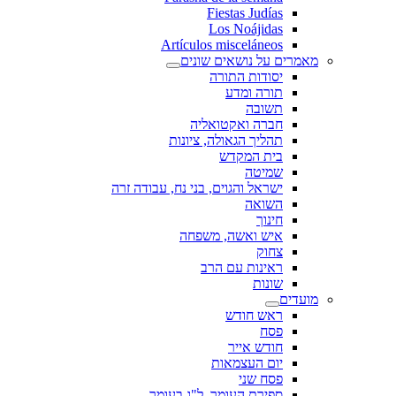
Fiestas Judías
Los Noájidas
Artículos misceláneos
מאמרים על נושאים שונים
יסודות התורה
תורה ומדע
תשובה
חברה ואקטואליה
תהליך הגאולה, ציונות
בית המקדש
שמיטה
ישראל והגוים, בני נח, עבודה זרה
השואה
חינוך
איש ואשה, משפחה
צחוק
ראינות עם הרב
שונות
מועדים
ראש חודש
פסח
חודש אייר
יום העצמאות
פסח שני
ספירת העומר, ל"ג בעומר