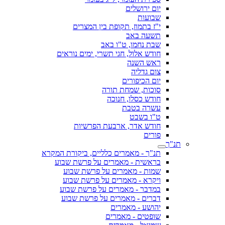
יום ירושלים
שבועות
י"ז בתמוז, תקופת בין המצרים
תשעה באב
שבת נחמו, ט"ו באב
חודש אלול, חגי תשרי, ימים נוראים
ראש השנה
צום גדליה
יום הכיפורים
סוכות, שמחת תורה
חודש כסלו, חנוכה
עשרה בטבת
ט"ו בשבט
חודש אדר, ארבעת הפרשיות
פורים
תנ"ך
תנ"ך - מאמרים כלליים, ביקורת המקרא
בראשית - מאמרים על פרשת שבוע
שמות - מאמרים על פרשת שבוע
ויקרא - מאמרים על פרשת שבוע
במדבר - מאמרים על פרשת שבוע
דברים - מאמרים על פרשת שבוע
יהושע - מאמרים
שופטים - מאמרים