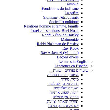
Talmoud
Fondations du judaisme
La prière
Sionisme, l'état d'Israël
Société et politique
Relations homme et femme, famille
Israel et les nations, Bnei Noah
Rabbi Yéhouda Halévy
Maimonide
Rabbi Na'hman de Breslev
Rav Kook
(Rav Askenazi (Manitou
Leçons divers
Lectures in English
Lecciones en Español
שיעורים נפרדים - שונות
אמונה, יסודות התורה
מוסר, מידות
תורה ומדע, אבולוציה
תשובה והלכותיה
דיבור, שפה, אותיות
חברה, אקטואליה
תהליך הגאולה וציונות
ישראל והגוים, בני נח