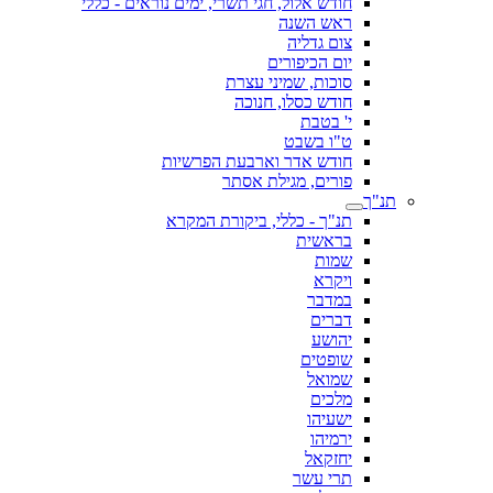
חודש אלול, חגי תשרי, ימים נוראים - כללי
ראש השנה
צום גדליה
יום הכיפורים
סוכות, שמיני עצרת
חודש כסלו, חנוכה
י' בטבת
ט"ו בשבט
חודש אדר וארבעת הפרשיות
פורים, מגילת אסתר
תנ"ך
תנ"ך - כללי, ביקורת המקרא
בראשית
שמות
ויקרא
במדבר
דברים
יהושע
שופטים
שמואל
מלכים
ישעיהו
ירמיהו
יחזקאל
תרי עשר