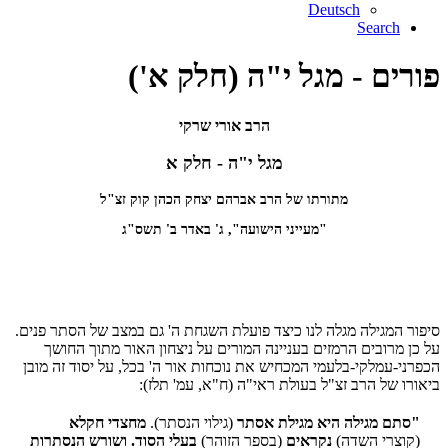
Deutsch
Search
פורים - מגל י"ה (חלק א')
הרב אורי שרקי
מגל י"ה - חלק א
מתורתו של הרב אברהם יצחק הכהן קוק זצ"ל
"מעייני הישועה", ג' באדר ב' תשס"ג
סיפור המגילה מגלה לנו כיצד פועלת השגחת ה' גם במצב של הסתר פנים.
על כן מרובים הרמזים בעניינה המורים על ניצחון האור מתוך החושך
הכפרני-עמלקי-בלעמי המכחיש את נוכחות אור ה' בכל, על יסוד זה מובן
ביאורו של הרב זצ"ל בעולת ראי"ה (ח"א, עמ' תלז):
"סתם מגילה היא מגילת אסתר
(גילוי הנסתר).
מחצדי חקלא
(קוצרי השדה)
נקראים
(בספר הזוהר)
בעלי הסוד. ושורש הנסתרות