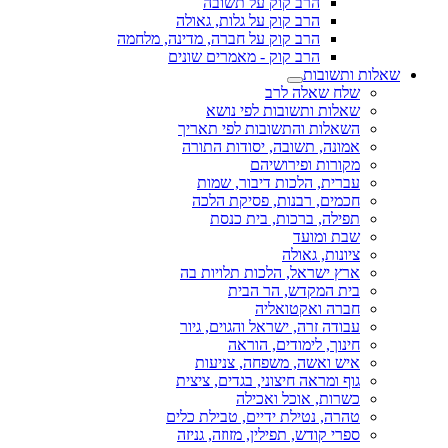
הרב קוק על תשובה
הרב קוק על גלות, גאולה
הרב קוק על חברה, מדינה, מלחמה
הרב קוק - מאמרים שונים
שאלות ותשובות
שלח שאלה לרב
שאלות ותשובות לפי נושא
השאלות והתשובות לפי תאריך
אמונה, תשובה, יסודות התורה
מקורות ופירושיהם
עברית, הלכות דיבור, שמות
חכמים, רבנות, פסיקת הלכה
תפילה, ברכות, בית כנסת
שבת ומועד
ציונות, גאולה
ארץ ישראל, הלכות תלויות בה
בית המקדש, הר הבית
חברה ואקטואליה
עבודה זרה, ישראל והגוים, גיור
חינוך, לימודים, הוראה
איש ואשה, משפחה, צניעות
גוף ומראה חיצוני, בגדים, ציצית
כשרות, אוכל ואכילה
טהרה, נטילת ידיים, טבילת כלים
ספרי קודש, תפילין, מזוזה, גניזה