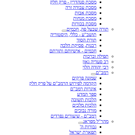
מסכת סנהדרין - פרק חלק
מסכת עבודה זרה
מסכת אבות
מסכת מנחות
מסכת בכורות
תורה שבעל פה, חכמים
תושב"ע - כללי, היסטוריה
תורת הסוד
רבנות, פסיקת הלכה
חכמים - אישיותם ותורתם
תפילה וברכות
רב סעדיה גאון
רבי יהודה הלוי
רמב"ם
שמונה פרקים
הקדמה לפירוש הרמב"ם על פרק חלק
איגרות רמב"ם
ספר המדע
הלכות תשובה
הלכות מלכים
מורה נבוכים
רמב"ם - שיעורים נפרדים
מהר"ל מפראג
גבורות ה'
תפארת ישראל