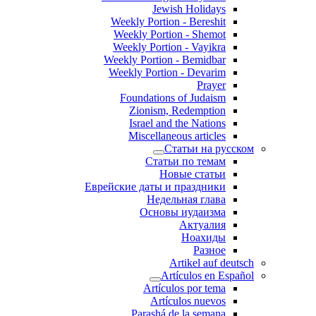
Jewish Holidays
Weekly Portion - Bereshit
Weekly Portion - Shemot
Weekly Portion - Vayikra
Weekly Portion - Bemidbar
Weekly Portion - Devarim
Prayer
Foundations of Judaism
Zionism, Redemption
Israel and the Nations
Miscellaneous articles
Статьи на русском
Статьи по темам
Новые статьи
Еврейские даты и праздники
Недельная глава
Основы иудаизма
Актуалия
Ноахиды
Разное
Artikel auf deutsch
Artículos en Español
Artículos por tema
Artículos nuevos
Parashá de la semana