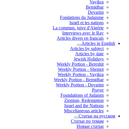
Vayikra
Bemidbar
Devarim
Fondations du Judaisme
Israël et les nations
La commun. juive d'Algérie
Interviews avec le Rav
Articles divers en français
Articles in English
Articles by subject
Articles by date
Jewish Holidays
Weekly Portion - Bereshit
Weekly Portion - Shemot
Weekly Portion - Vayikra
Weekly Portion - Bemidbar
Weekly Portion - Devarim
Prayer
Foundations of Judaism
Zionism, Redemption
Israel and the Nations
Miscellaneous articles
Статьи на русском
Статьи по темам
Новые статьи