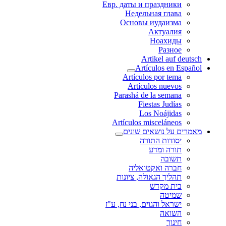
Евр. даты и праздники
Недельная глава
Основы иудаизма
Актуалия
Ноахиды
Разное
Artikel auf deutsch
Artículos en Español
Artículos por tema
Artículos nuevos
Parashá de la semana
Fiestas Judías
Los Noájidas
Artículos misceláneos
מאמרים על נושאים שונים
יסודות התורה
תורה ומדע
תשובה
חברה ואקטואליה
תהליך הגאולה, ציונות
בית מקדש
שמיטה
ישראל והגוים, בני נח, ע"ז
השואה
חינוך