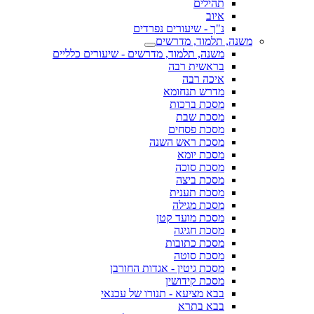
תהילים
איוב
נ"ך - שיעורים נפרדים
משנה, תלמוד, מדרשים
משנה, תלמוד, מדרשים - שיעורים כלליים
בראשית רבה
איכה רבה
מדרש תנחומא
מסכת ברכות
מסכת שבת
מסכת פסחים
מסכת ראש השנה
מסכת יומא
מסכת סוכה
מסכת ביצה
מסכת תענית
מסכת מגילה
מסכת מועד קטן
מסכת חגיגה
מסכת כתובות
מסכת סוטה
מסכת גיטין - אגדות החורבן
מסכת קידושין
בבא מציעא - תנורו של עכנאי
בבא בתרא