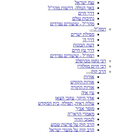
נצח ישראל
באר הגולה, דרשות מהר"ל
דרך חיים
נתיבות עולם
מהר"ל - שיעורים נפרדים
רמח"ל
מסילת ישרים
דרך ה'
דעת תבונות
דרך עץ חיים
רמח"ל - שיעורים נפרדים
רבי נחמן מברסלב
רבי חיים מוולוז'ין
הרב קוק
אורות
אורות הקודש
אורות התורה
עין איה
אדר היקר, עקבי הצאן
עולת ראיה, תפילה, בית המקדש
מוסר אביך
מאמרי הראי"ה
לנבוכי הדור
הרב קוק על פרשת שבוע
הרב קוק על מועדי ישראל