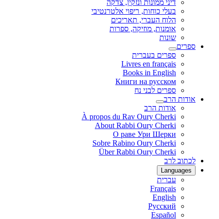
דיני ממונות ונזקין, צדקה
בעלי כוחות, ריפוי אלטרנטיבי
הלוח העברי, תאריכים
אומנות, מוזיקה, ספרות
שונות
ספרים
ספרים בעברית
Livres en français
Books in English
Книги на русском
ספרים לבני נח
אודות הרב
אודות הרב
À propos du Rav Oury Cherki
About Rabbi Oury Cherki
О раве Ури Шерки
Sobre Rabino Oury Cherki
Über Rabbi Oury Cherki
לכתוב לרב
Languages
עברית
Français
English
Русский
Español