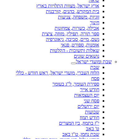
שואה
ארץ ישראל, מצוות התלויות בארץ
בית המקדש, כהנים, קורבנות
זוגיות, משפחה, צניעות
חינוך
אכילה, כשרות, צמחונות
ספר תורה, תפילין, מזוזה, ציצית
גשם, מיים, סביבה, גיאוגרפיה
אומנות, ספורט, פנאי
שאלות ותשובות - הקלטות
נושאים שונים
שבת ומועדי ישראל
שבת
הלוח העברי, מועדי ישראל, ראש חודש - כללי
פסח
ספירת העומר, ל"ג בעומר
חודש אייר
יום העצמאות
פסח שני
יום ירושלים
שבועות
חודש תמוז
י"ז בתמוז, בין המצרים
ט' באב
שבת נחמו, ט"ו באב