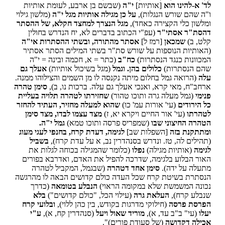
לד' א-להינו הוא
[אותיות]
י"ה
(שבשם בן ארבע, לעומת אותיות
ו"ה שהם שורש הנגלות),
על כן מגילה אותיות מגל י"ה
(מלשון גילוי
ומלשון כלי הקצירה כאחד),
מגל הנצרך למחצד חקלא, של ההסתר
דהסת"ר אסתי"ר
(עפ"י הכתוב בדברים לא, יח הנדרש בחולין
קלט, ב)
שמכאן
[רמז ל]
אסתר מהתורה, ובשתי ההסתרות אי"ה
(האותיות הנוספות על שורש סת"ר בשתי המילים הסתר אסתיר
המכוונות כנגד הנסתרות)
כח"ב
(כתר = א, חכמה ובינה = י"ה
שהם הנסתרות)
כלולים בהן. וגמל
(מגל בשיכול אותיות)
אעלך גם
עלה
(הרואה גמל בחלום מיתה נקנסה לו מן השמים והצילוהו ממנה.
ארחב"ח, מאי קרא, ואנכי אעלך גם עלה. ברכות נו, ב),
סימן טהרה
פנימי
(גמל מעלה גרה ותוכו טהור)
שחזירתו לטהרה תלויה בעליית
כל הירודים
(עי' אורות עמ' כו)
שהוא למעלה מחזיר, העתיד להחזר
לטהרתו
(עי' אור החיים ויקרא יא, ז)
מצד עצמו לבדו, מצד סימן
הטהרה החיצוני שבו
(שמפריס פרסה ותוכו טמא)
גמל י"ה.
ומתתקנת בזה
[השפלות שב]
לגימה, דעדת קרח, בחנפי לעגי מעוג
(תהילים לה, טז. ונדרש בסנהדרין נב, א על עדת קרח),
בשביל
לגימה
(אותיות מגילה)
נפלו
(כלומר שהמגילה בכוחה לגלות את
האור הבלוע בלגימה, שדרכה להפיל את האדם, ואדרבא בפורים
מתעלה על ידה).
סימן אחד דטהרה
(שבגמל, המקביל לטהרה
הנסתרת בשיטת קרח שכל העדה כולם קדושים הבאה לו מהרגשה
נכונה המשמשת שלא במקומה הראוי)
הנבלע בטומאה
(כדרך
שנבלע קרח),
העלאת גרה
(עילוי הכל, "כולם קדושים")
בלא
הפרסת פרסה
(חילוקי מדרגות בקודש, בין כהן ללוי),
ובלועי קרח
יעלו
(עי" ב"ב עד, א),
מוריד שאול ויעל
(סנהדרין קח, א),
ע"י
אכילה דקדושה
(של סעודת פורים)".