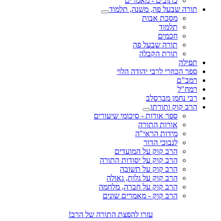
כתובים - מאמרים
תורה שבעל פה, משנה, תלמוד
מסכת אבות
תלמוד
חכמים
תורה שבעל פה
תורת הקבלה
תפילה
ספר הכוזרי לרבי יהודה הלוי
רמב"ם
רמח"ל
רבי נחמן מברסלב
הרב קוק ותורתו
ספר אורות - סיכומי שיעורים
אורות התורה
מידות הראי"ה
לנבוכי הדור
הרב קוק על המועדים
הרב קוק על יסודות התורה
הרב קוק על תשובה
הרב קוק על גלות, גאולה
הרב קוק על חברה, מלחמה
הרב קוק - מאמרים שונים
עזרו להפצת התורה של הרב!