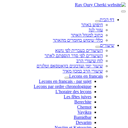
דף הבית
חיפוש באתר
עזור לנו!
כתוב למנהל האתר
כללי שימוש בחומרים מהאתר
שיעורים
השיעורים בעברית לפי נושא
השיעורים לפי סדר הוספתם לאתר
לוח שיעורי הרב
שיעור יומי ועדכונים בוואטסאפ וטלגרם
שיעורי הרב במכון מאיר
Leçons en français
Leçons en français - par sujet
Leçons par ordre chronologique
L'horaire des leçons
Les fêtes juives
Berechite
Chemot
Vayikra
Bamidbar
Devarim
Neviim et Ketouvim