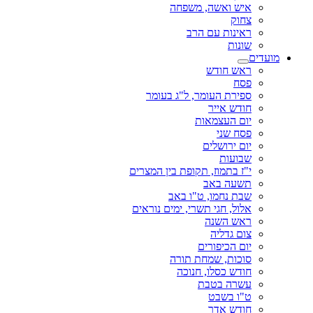
איש ואשה, משפחה
צחוק
ראינות עם הרב
שונות
מועדים
ראש חודש
פסח
ספירת העומר, ל"ג בעומר
חודש אייר
יום העצמאות
פסח שני
יום ירושלים
שבועות
י"ז בתמוז, תקופת בין המצרים
תשעה באב
שבת נחמו, ט"ו באב
אלול, חגי תשרי, ימים נוראים
ראש השנה
צום גדליה
יום הכיפורים
סוכות, שמחת תורה
חודש כסלו, חנוכה
עשרה בטבת
ט"ו בשבט
חודש אדר