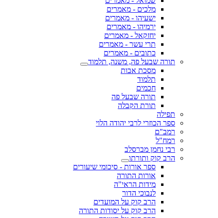
שמואל - מאמרים
מלכים - מאמרים
ישעיהו - מאמרים
ירמיהו - מאמרים
יחזקאל - מאמרים
תרי עשר - מאמרים
כתובים - מאמרים
תורה שבעל פה, משנה, תלמוד
מסכת אבות
תלמוד
חכמים
תורה שבעל פה
תורת הקבלה
תפילה
ספר הכוזרי לרבי יהודה הלוי
רמב"ם
רמח"ל
רבי נחמן מברסלב
הרב קוק ותורתו
ספר אורות - סיכומי שיעורים
אורות התורה
מידות הראי"ה
לנבוכי הדור
הרב קוק על המועדים
הרב קוק על יסודות התורה