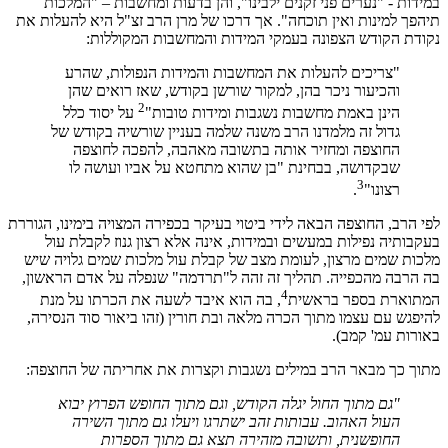
במידות - "נערים פני זקנים ילבינו", והן בדעות ומחשבות – "המלכות
תיהפך למינות ואין תוכחה". אך דרכו של מרן הרב זצ"ל היא להעלות את
נקודת הקודש הצפונה בעמקי המידות והמחשבות המקוללות:
"צריכים להעלות את המחשבות והמידות הנפולות, שהרע
והכיעור ניכר בהן, למקור שורשן בקודש, שאז רואים שהן
2
הינן באמת מחשבות נשגבות ומידות טובות"
על יסוד כלל
גדול זה מלמדנו הרב משנה שלמה בעניין שורשיה בקודש של
החוצפה ומחזיר אותה בתשובה מאהבה, להפכה לחוצפה
שבקדושה, בבחינת "בן שהוא מתחטא על אביו ועושה לו
3
רצונו"
.
לפי הרב, החוצפה הבאה לידי ביטוי בעיקר בכפירה המצויה בימינו, הגוררת
בעקבותיה נפילות במעשים ובמידות, אינה אלא רצון גנוז לקבלת עול
מלכות שמים מרצון, לעומת מצב של קבלת עול מלכות שמים גלויה שיש
בה הרבה מהכפייה. תהליך זה זהה ל"תרדמה" שנפלה על אדם הראשון,
4
המתוארת בספר בראשית
, בה הוא איבד לשעה את הכרתו על מנת
להיפגש עם עצמו מתוך הכרה מלאה ובת חורין (זהו ביאור סוד הנסירה,
באורות עמ' קמב).
מתוך כך מבאר הרב במילים נשגבות וקצרות את אחריתה של החוצפה:
"גם מתוך החול יגלה הקודש, וגם מתוך החופש הפרוץ יבוא
העול האהוב. עבותות זהב ישתרגו ויעלו גם מתוך השירה
החופשנית, ותשובה מזהירה תצא גם מתוך הספרות