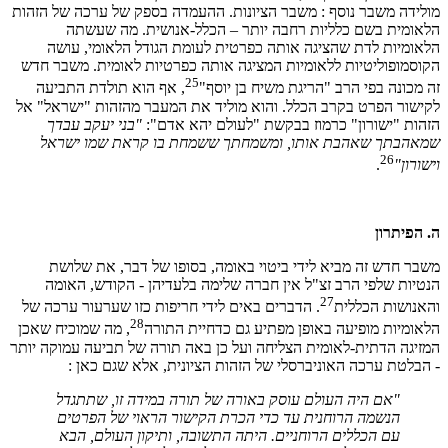
מולידה משבר נוסף : משבר הציונות. ההעמדה בספק של ערכה של הזהות
הלאומית בשם כלליות רחבה יותר – הכלל-אנושית. מה שעשתה
הלאומיות לדת שהציגה אותה כפרטית לעומת הגודל הלאומי, עושה
הקוסמופוליטיות ללאומיות המציגה אותה כפרטיות לאומית. משבר חדש
25
זה מכונה בפי הרב "הריגת משיח בן יוסף"
, אף הוא תולדת התביעה
לקישור הפרט בקרב הכלל. והוא מוליד את המעבר מהזהות "ישראל" אל
הזהות "ישורון" כרמוז בבקשת "לעולם יהא אדם":
"בני יעקב עבדך
שמאהבתך שאהבת אותו, ומשמחתך ששמחת בו קראת שמו ישראל
26
וישורון"
.
ה. הפיתרון
משבר חדש זה מביא לידי ביטוי באומה, בסופו של דבר, את שלושת
הנטיות שלפי הרב זצ"ל אין חברה שלימה בלעדיהן - הקודש, האומה
27
והאנושות הכללית
. הדברים באים לידי חריפות כזו שערעור ערכה של
28
הלאומיות מופיעה באופן מפתיע גם כדחיית התורה
, מה שמוכיח שאכן
המזיגה הדתית-לאומית הצליחה ועל כן באה תורה של תביעה עמוקה יותר
- הבלטת ערכה האוניברסלי של הזהות הציונית, אלא שגם כאן :
"אם היה העולם עוסק באורה של תורה במידה זו, שתתגדל
הנשמה הרוחנית עד כדי הכרת הקישור הראוי של הפרטים
עם הכללים הרוחניים. היתה התשובה, ותיקון העולם, הבא