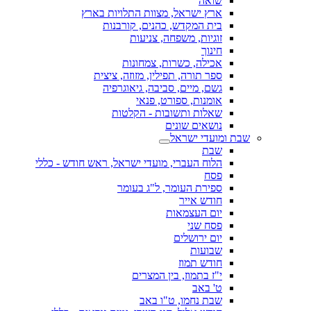
שואה
ארץ ישראל, מצוות התלויות בארץ
בית המקדש, כהנים, קורבנות
זוגיות, משפחה, צניעות
חינוך
אכילה, כשרות, צמחונות
ספר תורה, תפילין, מזוזה, ציצית
גשם, מיים, סביבה, גיאוגרפיה
אומנות, ספורט, פנאי
שאלות ותשובות - הקלטות
נושאים שונים
שבת ומועדי ישראל
שבת
הלוח העברי, מועדי ישראל, ראש חודש - כללי
פסח
ספירת העומר, ל"ג בעומר
חודש אייר
יום העצמאות
פסח שני
יום ירושלים
שבועות
חודש תמוז
י"ז בתמוז, בין המצרים
ט' באב
שבת נחמו, ט"ו באב