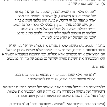
א). ועוד שם, בפרק שירה:
"ענה לו מלאך מן השמים [כדרך שענה המלאך על קטרוגו
של ישעיה הנביא (ישעיה ו, ו)] ואמר לו: ישעיה, עד מתי
אתה מתענה על זה הדבר, שבועה היא מלפני המקום ברוך
הוא, מיום שגלה סודו לחבקוק הנביא לא גילה דבר זה לשום
ברייה בעולם, אלא בגלל שתלמידו של ארם גדול אתה
שלחוני מן השמים ליזקק אליך ואמרו: כלבים כתיב בהם:
'ולכל בני ישראל לא יחרץ כלב לשונו'".
כלומר הכלבים גילו בשעת יציאת מצרים את סגולת ישראל בכך שלא
נבחר בנוכחות העברים, יהיו מי שיהיו. לאמר שלא מעשיו של בן ישראל
הם המוציאים אותו ממצרים אלא סגולתו. וכך החוצפה בעקבתא דמשיחא
היא המכשירה את חשיפת סגולת ישראל גם במצב של מרידה במעשים.
ועוד שם:
"ולא עוד אלא שזכו לעבד עורות מצואותם שכותבים בהם
תפילין ומזוזות וספר תורה, על כן זכו לומר שירה".
כלומר צידה הכעור של אותה חוצפה, צואתם של כלבים בבחינת "כופיתא
דחמריה" (של משיח) (סנהדרין צח, ב) דווקא הוא המכשיר את שלמות
קבלת עול מלכות שמים המבוטאת במצוות תפילין מזוזה וספר תורה.
[עיקר החוצפה, בדיבור הוא. "חצופה - שתובעת בפה" (ע"פ נדרים כ,