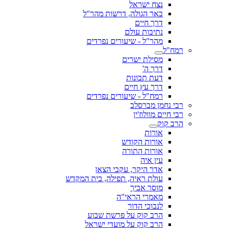
נצח ישראל
באר הגולה, דרשות מהר"ל
דרך חיים
נתיבות עולם
מהר"ל - שיעורים נפרדים
רמח"ל
מסילת ישרים
דרך ה'
דעת תבונות
דרך עץ חיים
רמח"ל - שיעורים נפרדים
רבי נחמן מברסלב
רבי חיים מוולוז'ין
הרב קוק
אורות
אורות הקודש
אורות התורה
עין איה
אדר היקר, עקבי הצאן
עולת ראיה, תפילה, בית המקדש
מוסר אביך
מאמרי הראי"ה
לנבוכי הדור
הרב קוק על פרשת שבוע
הרב קוק על מועדי ישראל