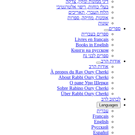
דיני ממונות ונזקין, צדקה
בעלי כוחות, ריפוי אלטרנטיבי
הלוח העברי, תאריכים
אומנות, מוזיקה, ספרות
שונות
ספרים
ספרים בעברית
Livres en français
Books in English
Книги на русском
ספרים לבני נח
אודות הרב
אודות הרב
À propos du Rav Oury Cherki
About Rabbi Oury Cherki
О раве Ури Шерки
Sobre Rabino Oury Cherki
Über Rabbi Oury Cherki
לכתוב לרב
Languages
עברית
Français
English
Русский
Español