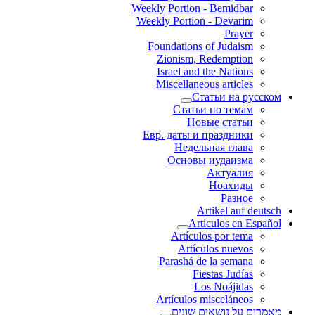
Weekly Portion - Bemidbar
Weekly Portion - Devarim
Prayer
Foundations of Judaism
Zionism, Redemption
Israel and the Nations
Miscellaneous articles
Статьи на русском
Статьи по темам
Новые статьи
Евр. даты и праздники
Недельная глава
Основы иудаизма
Актуалия
Ноахиды
Разное
Artikel auf deutsch
Artículos en Español
Artículos por tema
Artículos nuevos
Parashá de la semana
Fiestas Judías
Los Noájidas
Artículos misceláneos
מאמרים על נושאים שונים