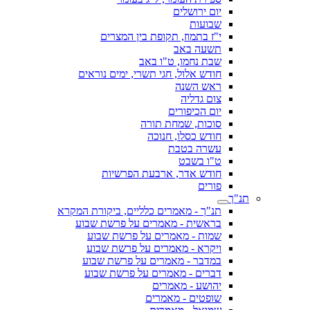
יום ירושלים
שבועות
י"ז בתמוז, תקופת בין המצרים
תשעה באב
שבת נחמו, ט"ו באב
חודש אלול, חגי תשרי, ימים נוראים
ראש השנה
צום גדליה
יום הכיפורים
סוכות, שמחת תורה
חודש כסלו, חנוכה
עשרה בטבת
ט"ו בשבט
חודש אדר, ארבעת הפרשיות
פורים
תנ"ך
תנ"ך - מאמרים כלליים, ביקורת המקרא
בראשית - מאמרים על פרשת שבוע
שמות - מאמרים על פרשת שבוע
ויקרא - מאמרים על פרשת שבוע
במדבר - מאמרים על פרשת שבוע
דברים - מאמרים על פרשת שבוע
יהושע - מאמרים
שופטים - מאמרים