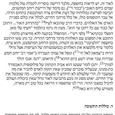
לאור זה, יש לראות בחוצפה, מלבד דרישה בוסרית לקבלת עול מלכות
שמים ביחס האנכי ("כבוד ד'"), גם מימד של דרישת רוחב המושגים,
תביעה לפריצת גבולותיה של דעת אלהים צרה המתכנסת בתחום הדתי,
אל עבר הקוסמוס כולו, אל כלל מרחבי החיים, לכלול את כולם בפניית
14
האדם אל האלהים. כדברי הרב שהובאו לעיל
"בהתרחב האור... התוכן
של כבוד עם כל רחבו צר הוא"
. מעין זה נרמז בתלמוד
"חציף עלי מאן
16
דמצלי בבקתא"
(לפי רש"י - המתפלל בבקעה ללא מחיצות) כלומר,
התובע את המפגש עם האלהות מתוך מרחבי ההוייה. כך נהג עשו התובע
בחוצפה "הלעיטני" כבואו מן השדה, מקום הרוחב המתפשט, והוא עייף,
כלומר עייף מלמצוא את האלהים (כמשמעותה של העייפות אצל גדולי
17
הרוח ב"צמאון לאל חי"
) ונופל אל עמקי העבירה (
"אמר רבי יוחנן חמש
18
עבירות עבר אותו רשע ביום ההוא"
) והיאוש:
"הנה אנכי הולך
23
למות"
. יתכן לומר שעשו הוא אביה הקדמון של פילוסופית האבסורד
בת-זמנינו, שבעליה סוברים שמכיון שאין תקוה לאדם להכיר את מה
שמעבר לו, הרי שלעולם לא תיוודע לו משמעות קיומו, - מה שמבטל את
ערך החיים. יאוש מסוג זה נובע מתביעה לאור גדול שאין ביכולת העולם
להכיל במצבו ההווי. הרי לנו שחוצפה זו הרואה בכל טוב רק מארה,
19א
משורש עליון היא באה
.
ד. כוללות התשובה
הרוחב הנתבע על ידי החוצפה איננו כמותי בלבד, לא רק תוספת תחומים