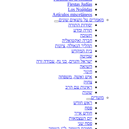
Fiestas Judías
Los Noájidas
Artículos misceláneos
מאמרים על נושאים שונים
יסודות התורה
תורה ומדע
תשובה
חברה ואקטואליה
תהליך הגאולה, ציונות
בית המקדש
שמיטה
ישראל והגוים, בני נח, עבודה זרה
השואה
חינוך
איש ואשה, משפחה
צחוק
ראינות עם הרב
שונות
מועדים
ראש חודש
פסח
חודש אייר
יום העצמאות
פסח שני
ספירת העומר, ל"ג בעומר