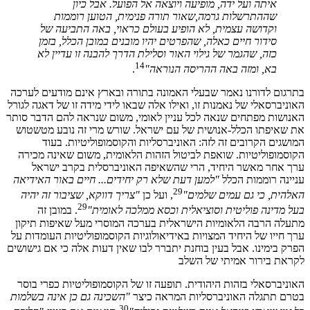
איתה ועל ידה, מופיעה ויוצאה אל הפועל. אבל כיון
שההתרשלות גרמה,שאור תורה פנימית, הטוען רוממות
וקדושה עצמית, לא הופיע בעולם כראוי, באה התביעה של
סידור חיים כאלה, שהפרטים יהיו מובנים במובן הכלל, בזמן
כזה, שהגמר של גילוי האור וסלילת הדרך להבנה זו עדיין לא
14
בא, ומזה באה ההריסה הנוראה"
.
בתרגום לדורנו נאמר שבעלי האמונה בתורה ובארץ אינם מודעים לערכה
האוניברסאלי של נאמנות זו, ואילו אלה שבאו לידי מידה זו של דאגה לגורל
האנושות מפתחים שנאה לכל עניין לאומי, משום שנראה להם הדבר סותר
את שאיפתו הכלל-אנושית של עם ישראל. שורש מרי זה נובע מטשטוש
המושגים הקרובים זה לזה: האוניברסליות והקוסמופוליטיות. בעוד
הקוסמופוליטיות. שואפת לביטול הזהות הלאומית, משום שאינה מכירה
ערך אחר מאשר היחיד, הרי שהשאיפה האוניברסלית בקרב ישראל
עניינה רוממות הכלל
"למען דעת שלא רק יחידים... חיים באור האידיאה
29
האלהית, כי גם עמים שלמים"
, ועל כן
"צריך דווקא, שציבור זה יהיה
29
בעל מדינה פוליטית וסוציאלית וכסא ממלכה לאומית"
. במובן זה
מתעלה הרבה הלאומיות הישראלית בערכה המוסרי מעל שאיפות תיקון
ערך חייו של היחיד המצויות באידיאולוגיות הקוסמופוליטיות העומדות על
הפרק בימינו. אבל בעין בוחנת יתברר לבו שאין דעות אלה כי אם גישושים
לקראת בירור אמיתי של השלב
האוניברסאלי בזהות היהודית. תופעה זו של הקוסמופוליטיות כפרי בוסר
בטרם תתגלה האוניברסליות המראה כיצר
"השכינה גם כן אינה בשלמות
30