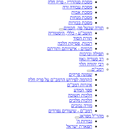
מסכת סנהדרין - פרק חלק
מסכת עבודה זרה
מסכת אבות
מסכת מנחות
מסכת בכורות
תורה שבעל פה, חכמים
תושב"ע - כללי, היסטוריה
תורת הסוד
רבנות, פסיקת הלכה
חכמים - אישיותם ותורתם
תפילה וברכות
רב סעדיה גאון
רבי יהודה הלוי
רמב"ם
שמונה פרקים
הקדמה לפירוש הרמב"ם על פרק חלק
איגרות רמב"ם
ספר המדע
הלכות תשובה
הלכות מלכים
מורה נבוכים
רמב"ם - שיעורים נפרדים
מהר"ל מפראג
גבורות ה'
תפארת ישראל