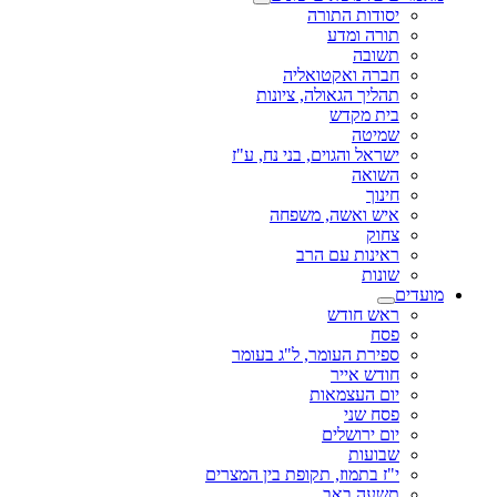
יסודות התורה
תורה ומדע
תשובה
חברה ואקטואליה
תהליך הגאולה, ציונות
בית מקדש
שמיטה
ישראל והגוים, בני נח, ע"ז
השואה
חינוך
איש ואשה, משפחה
צחוק
ראינות עם הרב
שונות
מועדים
ראש חודש
פסח
ספירת העומר, ל"ג בעומר
חודש אייר
יום העצמאות
פסח שני
יום ירושלים
שבועות
י"ז בתמוז, תקופת בין המצרים
תשעה באב