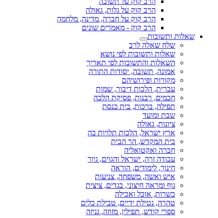
הרב קוק על תשובה
הרב קוק על גלות, גאולה
הרב קוק על חברה, מדינה, מלחמה
הרב קוק - מאמרים שונים
שאלות ותשובות
שלח שאלה לרב
שאלות ותשובות לפי נושא
השאלות והתשובות לפי תאריך
אמונה, תשובה, יסודות התורה
מקורות ופירושיהם
עברית, הלכות דיבור, שמות
חכמים, רבנות, פסיקת הלכה
תפילה, ברכות, בית כנסת
שבת ומועד
ציונות, גאולה
ארץ ישראל, הלכות תלויות בה
בית המקדש, הר הבית
חברה ואקטואליה
עבודה זרה, ישראל והגוים, גיור
חינוך, לימודים, הוראה
איש ואשה, משפחה, צניעות
גוף ומראה חיצוני, בגדים, ציצית
כשרות, אוכל ואכילה
טהרה, נטילת ידיים, טבילת כלים
ספרי קודש, תפילין, מזוזה, גניזה