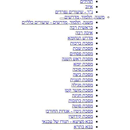
תהילים
איוב
נ"ך - שיעורים נפרדים
משנה, תלמוד, מדרשים
משנה, תלמוד, מדרשים - שיעורים כלליים
בראשית רבה
איכה רבה
מדרש תנחומא
מסכת ברכות
מסכת שבת
מסכת פסחים
מסכת ראש השנה
מסכת יומא
מסכת סוכה
מסכת ביצה
מסכת תענית
מסכת מגילה
מסכת מועד קטן
מסכת חגיגה
מסכת כתובות
מסכת סוטה
מסכת גיטין - אגדות החורבן
מסכת קידושין
בבא מציעא - תנורו של עכנאי
בבא בתרא