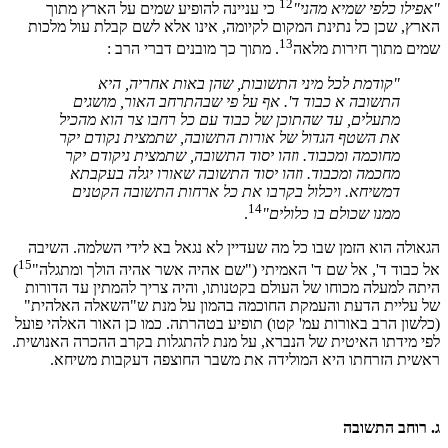
12
"אפילו כלפי שמיא מהני"
כי עניינה להופיע שמים על הארץ מתוך
הארץ, שכן כל נתינת המקום לקיומה, אינו אלא לשם קבלת עול מלכות
13
שמים מתוך חירות מלאה
. מתוך כך מובנים דברי הרב :
"קודמת לכל מיני התשובות, שהן באות אחריה, היא
התשובה א כבוד ד'. אף על פי שבהתרחב האור, מושגים
מתעלים, עד שהתוכן של כבוד עם כל רחבו צר הוא מהכיל
את השטף הגדול של אורות התשובה, שתמצית נקודם יקר
מחוכמה ומכבוד. וזהו יסוד התשובה, שתמצית ניקודם יקר
מחכמה ומכבוד. וזהו יסוד התשובה שאורו יגלה בעקבתא
דמשיחא. ויכלול בקרבו את כל ארחות התשובה הקטנים
14
ממנו שכולם בו כלולים"
.
הגאולה הוא הזמן שבו כל מה שעדיין לא נגאל בא לידי השלמה. השיבה
15
אל כבוד ד', אל שם ד' האמיתי ("שם אהיה אשר אהיה הולך ומתגלה"
)
היתה למעלה מכוחו של העולם בקטנותו, והיה צריך להמתין עד הדורות
של עליית הדעת והעמקת החוכמה בהמון על מנת ש"השאלה האלהית"
(כלשון הרב באורות עמ' קטו) תופיע בטהרתה. כמו כן האור האלהי פועל
לפי מידתו האיטית של הנברא, על מנת להתגלות בקרב ההכרה האנושית.
ראשית הזרחתו היא המולידה את משבר החוצפה דעקבות משיחא.
ג. רוחב התשובה