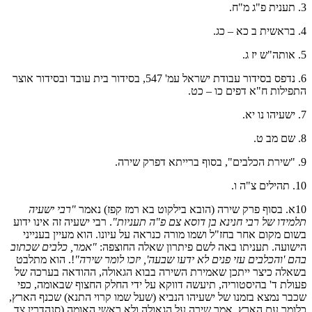
3. תענית פ"ג מ"ח.
4. בראשית ב כא – כג.
5. אותה"ש יז ג.
6. נדפס בסידור עבודת ישראל עמ' 547, בסידור בית עובד ובסידור אוצר
התפילות ח"א דפים כו – כט.
7. ישעיהו נו יא.
8. שם מב ט.
9. "שירת הכלבים", בסוף ברייתא דפרק שירה.
10. תהילים צ"ה ו.
10א. בסוף פרק שירה (הובא בילקוט בא רמז קפז) נאמר
"רבי ישעיה
תלמידו של רבי חנינא בן דוסא צם פ"ה תעניות"
. רבי ישעיה זה אינו ידוע
בשום מקום אחר בחז"ל ושמו מורה כנראה על עיונו. הוא מעיין בענייני
הישועה. תעניתו באה לשם פיתרון שאלה החוצפה:
"אמר, כלבים שכתוב
בהם 'והכלבים עזי פנים לא ידעו שבעה', יזכו לומר שירה"
!. הוא מתלבט
בשאלה כיצר ייתכן שאמירת השירה בבוא הגאולה, ההודאה בערכה של
פעולת ד' בהיסטוריה, תיעשה דווקא על ידי החלק החצוף שבאומה, כפי
שכבר נמצא בזמנו של ישעיהו הנביא (שעל שמו קרוי התנא) שכנף הארץ,
כלומר עם הארץ, אמר שירה על הגאולה ולא ראשי האומה (סנהדרין צד,