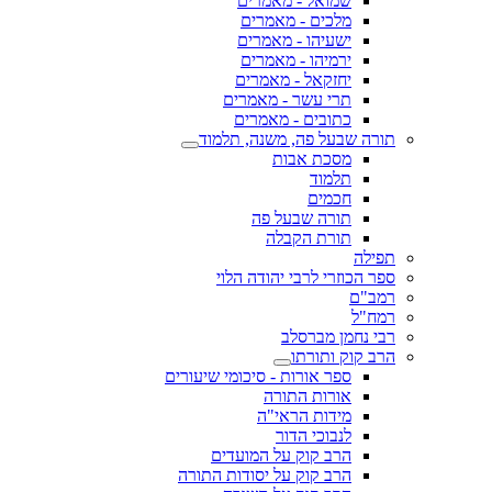
שמואל - מאמרים
מלכים - מאמרים
ישעיהו - מאמרים
ירמיהו - מאמרים
יחזקאל - מאמרים
תרי עשר - מאמרים
כתובים - מאמרים
תורה שבעל פה, משנה, תלמוד
מסכת אבות
תלמוד
חכמים
תורה שבעל פה
תורת הקבלה
תפילה
ספר הכוזרי לרבי יהודה הלוי
רמב"ם
רמח"ל
רבי נחמן מברסלב
הרב קוק ותורתו
ספר אורות - סיכומי שיעורים
אורות התורה
מידות הראי"ה
לנבוכי הדור
הרב קוק על המועדים
הרב קוק על יסודות התורה