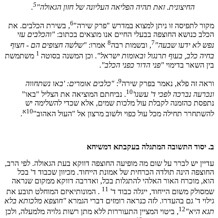
5
החיצונית. זאת תהיה הפליאה העליונה של חזון הגאולה"
.
6
מקור לתפיסה זו ניתן למצוא במדרש "פרק שירה"
, בשירת הכלבים. את
הכלב כנושא החוצפה בבעלי החיים אנו מוצאים בכתוב:
"והכלבים עזי
8
7
נפש לא ידעו שבעה"
, ובשמות רבה
אמרו:
"שלשה חצופים הם - חצוף
1
בחיה כלב, בעוף תרנגול ובאומות ישראל"
. וכן המשנה בסוטה
משתמשת
בין השאר בדימוי
"פני הדור כפני הכלב"
.
9
וראה זה פלא, נאמר בפרק שירה
:
"כלבים אומרים: 'באו נשתחווה
10
ונכרעה נברכה לפכי ד' עשנו'
. נביחתם המוציאה את הצליל "באו"
נתפסת כהזמנה לקבלת עול מלכות שמים, אלא שכדי להשלימה יש
10א
להשתחרר תחילה מכל עול כפוי ולשוב מרצון אל "העול האהוב"
.
ב. יסוד התשובה המתגלה בעקבתא דמשיחא
עדיין יש לברר על שום מה מופיעה החוצפה דווקא בעת הגאולה. לפי הרב,
החוצפה הינה תולדה הכרחית של אמונת הייחוד. מכיוון שכבוד ד' בכל
הוא, מוכרח האור האלהי להתגלות בכל, ואדרבה דווקא ממקום שנראה
11
שמסולק משום הייחוד, ייגלה כבוד ד'
. המונותיאיזם המוחלט תובע את
גילוי ד' גם בהעדרו. לזה כנראה רומזים דברי הגמרא
"חוצפא מלכותא בלא
12
תגא היא"
, ביטוי המציין התעוררות ללא מתן רשות גלויה מלמעלה, ולכן