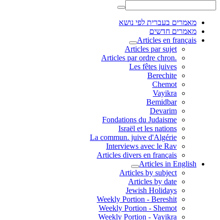
מאמרים בעברית לפי נושא
מאמרים חדשים
Articles en français
Articles par sujet
.Articles par ordre chron
Les fêtes juives
Berechite
Chemot
Vayikra
Bemidbar
Devarim
Fondations du Judaisme
Israël et les nations
La commun. juive d'Algérie
Interviews avec le Rav
Articles divers en français
Articles in English
Articles by subject
Articles by date
Jewish Holidays
Weekly Portion - Bereshit
Weekly Portion - Shemot
Weekly Portion - Vayikra