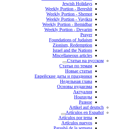
Jewish Holidays
Weekly Portion - Bereshit
Weekly Portion - Shemot
Weekly Portion - Vayikra
Weekly Portion - Bemidbar
Weekly Portion - Devarim
Prayer
Foundations of Judaism
Zionism, Redemption
Israel and the Nations
Miscellaneous articles
Статьи на русском
Статьи по темам
Новые статьи
Еврейские даты и праздники
Недельная глава
Основы иудаизма
Актуалия
Ноахиды
Разное
Artikel auf deutsch
Artículos en Español
Artículos por tema
Artículos nuevos
Parashá de la semana