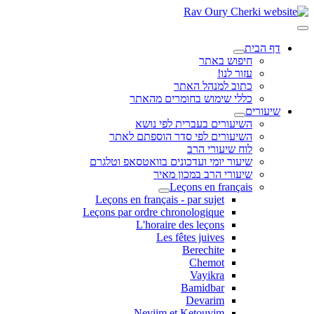
דף הבית
חיפוש באתר
עזור לנו!
כתוב למנהל האתר
כללי שימוש בחומרים מהאתר
שיעורים
השיעורים בעברית לפי נושא
השיעורים לפי סדר הוספתם לאתר
לוח שיעורי הרב
שיעור יומי ועדכונים בוואטסאפ וטלגרם
שיעורי הרב במכון מאיר
Leçons en français
Leçons en français - par sujet
Leçons par ordre chronologique
L'horaire des leçons
Les fêtes juives
Berechite
Chemot
Vayikra
Bamidbar
Devarim
Neviim et Ketouvim