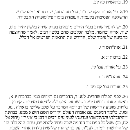
19. בראשית כה לב.
19א. עי' אורות הקודש ח"ב, עמ' תפב-תפג, שם מבואר מהו שורש
ההשקפה הפסימית בלעמית העומדת ביסוד פילוסופיית האבסורד.
20. יש להעיר שרוב בעלי החיים מובאים בפרק שירה בלשון יחיד: סוס,
שור, אריה וכדומה, מלבד הכלבים שהם בלשון רבים, לאמר שהחוצפה
כתביעה של ציבור שלם, הדורש את התאמת הפרטים אל הכלל.
21. אוה"תש ד י.
22. ברכות יג א.
23. עי' אורות עמ' קי.
24. אוהת"ש ד ח.
25. אורות עמ' קס פס' ו.
26. לפני תפילת שחרית. לענ"ד, הדברים גם רמוזים בגמ' בברכות יג א,
כאשר לאחר דרשת יעקב - ישראל המקבילה ליציאת מצרים - קיבוץ
גלויות, מופיעה דרשות של רב יוסף המדבר על שלב שלישי בגאולה , גוג
ומגוג, כלומר המפגש עם אומות העולם וקידוש השם היוצא ממנו, בבחינת
"והתגדלתי והתקדשתי ונודעתי לעיני גוים רבים וידעו כי אני ד'"
(יחזקאל
לח, כג) שעל כל פנים צד הנחמה שבה עתיד להתקיים, עתם ההקבלה הזו
של הדרשות רומזת, לענ"ד, על כך שזהות שלישית נולדת אחרי השבת