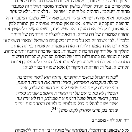
באופן גלוי לקיום מצוות , כשאלה נחשבות למעשים פרטיים שאינם
מלקושרים עם הגודל הכללי. בלשון התלמוד מוסבר תהליך זה כמעבר
מהזהות "יעקב" . הדתית אל הזהות "ישראל" . הלאומית.
"לא שיעקר
22
ממקומו, אלא שיהיה ישראל עיקר ויעקב טפל לו"
. משבר המעבר הוא
החוצפה דעקבתא דמשיחא. אמנם אין סתירה אמיתית בין התורה לבין
הלאומיות, ורק למראית העין נראה שיש ניגוד, כשמתעקשים להקטין את
התורה למימדיה של דת גרידא, הדואגת להצלחתו הרוחנית של היחיד
23
בלבד
. לכן משבר זה בא על פיתרונו כשקמים בישראל "מארי דנשמתא"
המאחדים את הנאמנות לתורה ואת הנאמנות הלאומית במזיגה אחת.
תהליך זה של דחיקת ההכרות השגורות, מפני שהכרה רחבה יותר צומחת,
הוא זה המצוי גם בהתגדלות רוחו של האדם הפרטי, שהכרות חדשות
מתדפקות על דלתי נפשו ועדיין לא נבנו אצלו הכלים להפנמתן (אורות
הקודש א, עמ' רג הוודאות המקורית) אלא שסוף הכבוד לבוא:
"באורו הגדול בראשית התפרצו, נראה הוא [יסוד התשובה
שיגלה בעקבתא דמשיחא] כאילו דוחה את האורה הקטנה,
ובני פריצים קמים ומתנשאים להעמיד חזון ונכשלים, אבל
הכשלון לא בא כי אם על ידי האורות הקטנים שנראו כאילו
נדחו, והאור הגדול פועל הלאה את פעולתו, וידו לא יניח עד
אשר ישוב להיגלות בכל סגולותיו העליונות והתחתונות, 'גדור
24
פירצי בבן פרצי ומחדק לקוט שושן'"
.
דור הגאולה - משבר ב
אלא שבאופן פרדוקסלי, הצלחתה של מזיגה זו בין התורה ללאומיות