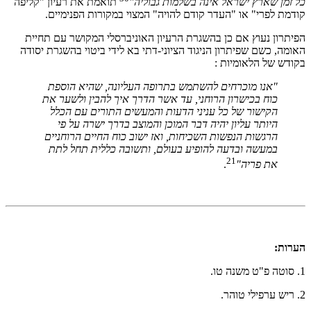
כל זמן שארץ ישראל אינה בשלמות גבוליה"
תואמת את רעיון "קליפה
קודמת לפרי" או "העדר קודם להויה" המצוי במקורות הפנימיים.
הפיתרון נעוץ אם כן בהשגרת הרעיון האוניברסלי המקושר עם תחיית
האומה, כשם שפיתרון הניגוד הציוני-דתי בא לידי ביטוי בהשגרת יסודה
בקודש של הלאומיות :
"אנו מוכרחים להשתמש בתרופה העליונה, שהיא הוספת
כוח בכישרון הרוחני, עד אשר הדרך איך להבין ולשער את
הקישור של כל עניני הדעות והמעשים התורים עם הכלל
היותר עליון יהיה דבר המוכן והמוצב בדרך ישרה על פי
הרגשות הנפשות השכיחות, ואז ישוב כוח החיים הרוחניים
במעשה ובדעה להופיע בעולם, ותשובה כללית תחל לתת
21
את פריה"
.
הערות:
1. סוטה פ"ט משנה טו.
2. ריש ערפילי טוהר.