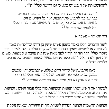
20
להתפשטותה של הנפש יש כאן, כי גם דרישה לכלליות
:
"החוצפא דעיקבתה דמשיחה באה מפני שהעולם הוכשר
כבר עד כדי לתבוע את ההבנה, איך כל הפרטים הם
מקושרים עם הכלל ואין פרט בלתי מקושר עם הגודל הכללי
21
יכול להניח את הדעת"
.
דור הגאולה - משבר א
לאור הדברים הללו נאמר באופן פשוט שאין בן דורנו יכול להיות נאמן
למחשבה או למעשה שאיך בהם ביטוי להשקפת עולם גדולה, לאיזה ערך
מוסרי כולל. הלך רוח זה הוליד לפני מאה שנה את עזיבת עול מצוות, משום
שהחינוך לא הראה לדעת כיצד מהוים מעשי המצוות ישומם של ערכים
כלליים וגדולים.
"באה התביעה של סידור חיים כאלה, שהפרטים יהיו מוכנים
במובן הכלל. בזמן כזה, שהגמר של גילוי האור וסלילת הדרך
21
להבנה זו עדין לא בא, ומזה באה ההריסה הנוראה"
.
לעומת זאת הופיעו שתי תנועות המציעות מזון כללי עבור הנפש : הציונות
מחד גיסא, והקוסמופוליטיות מאידך גיסא. הראשונה - בתור יישום הרגש
הלאומי, והשניה - סתור יישום החזון הכלל אנושי.
הציונות הרשמית הציעה הגדרה לאומית לזהות היהודית, שאינה נזקקת