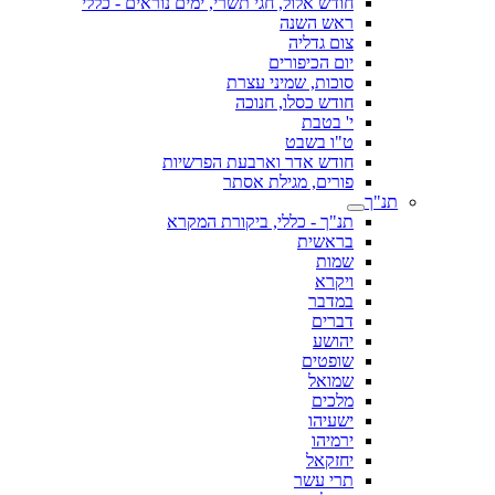
חודש אלול, חגי תשרי, ימים נוראים - כללי
ראש השנה
צום גדליה
יום הכיפורים
סוכות, שמיני עצרת
חודש כסלו, חנוכה
י' בטבת
ט"ו בשבט
חודש אדר וארבעת הפרשיות
פורים, מגילת אסתר
תנ"ך
תנ"ך - כללי, ביקורת המקרא
בראשית
שמות
ויקרא
במדבר
דברים
יהושע
שופטים
שמואל
מלכים
ישעיהו
ירמיהו
יחזקאל
תרי עשר