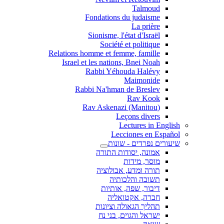
Talmoud
Fondations du judaisme
La prière
Sionisme, l'état d'Israël
Société et politique
Relations homme et femme, famille
Israel et les nations, Bnei Noah
Rabbi Yéhouda Halévy
Maimonide
Rabbi Na'hman de Breslev
Rav Kook
(Rav Askenazi (Manitou
Leçons divers
Lectures in English
Lecciones en Español
שיעורים נפרדים - שונות
אמונה, יסודות התורה
מוסר, מידות
תורה ומדע, אבולוציה
תשובה והלכותיה
דיבור, שפה, אותיות
חברה, אקטואליה
תהליך הגאולה וציונות
ישראל והגוים, בני נח