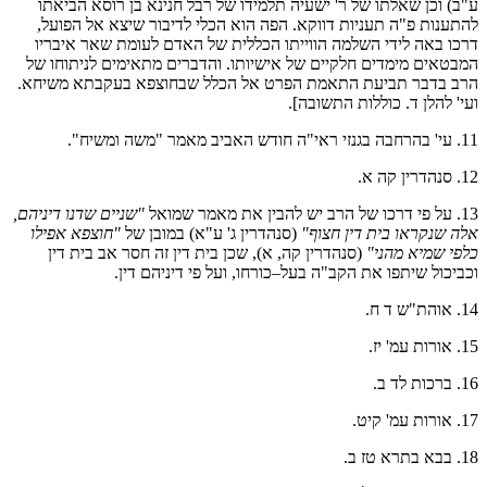
ע"ב) וכן שאלתו של ר' ישעיה תלמידו של רבל חנינא בן רוסא הביאתו
להתענות פ"ה תעניות דווקא. הפה הוא הכלי לדיבור שיצא אל הפועל,
דרכו באה לידי השלמה הווייתו הכללית של האדם לעומת שאר איבריו
המבטאים מימדים חלקיים של אישיותו. והדברים מתאימים לניתוחו של
הרב בדבר תביעת התאמת הפרט אל הכלל שבחוצפא בעקבתא משיחא.
ועי' להלן ד. כוללות התשובה].
11. עי' בהרחבה בגנזי ראי"ה חודש האביב מאמר "משה ומשיח".
12. סנהדרין קה א.
13. על פי דרכו של הרב יש להבין את מאמר שמואל
"שניים שדנו דיניהם,
אלה שנקראו בית דין חצוף"
(סנהדרין ג' ע"א) במובן של
"חוצפא אפילו
כלפי שמיא מהני"
(סנהדרין קה, א), שכן בית דין זה חסר אב בית דין
וכביכול שיתפו את הקב"ה בעל–כורחו, ועל פי דיניהם דין.
14. אוהת"ש ד ח.
15. אורות עמ' יז.
16. ברכות לד ב.
17. אורות עמ' קיט.
18. בבא בתרא טז ב.