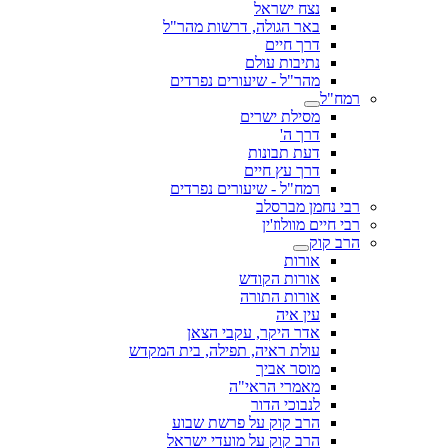
נצח ישראל
באר הגולה, דרשות מהר"ל
דרך חיים
נתיבות עולם
מהר"ל - שיעורים נפרדים
רמח"ל
מסילת ישרים
דרך ה'
דעת תבונות
דרך עץ חיים
רמח"ל - שיעורים נפרדים
רבי נחמן מברסלב
רבי חיים מוולוז'ין
הרב קוק
אורות
אורות הקודש
אורות התורה
עין איה
אדר היקר, עקבי הצאן
עולת ראיה, תפילה, בית המקדש
מוסר אביך
מאמרי הראי"ה
לנבוכי הדור
הרב קוק על פרשת שבוע
הרב קוק על מועדי ישראל