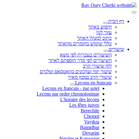
דף הבית
חיפוש באתר
עזור לנו!
כתוב למנהל האתר
כללי שימוש בחומרים מהאתר
שיעורים
השיעורים בעברית לפי נושא
השיעורים לפי סדר הוספתם לאתר
לוח שיעורי הרב
שיעור יומי ועדכונים בוואטסאפ וטלגרם
שיעורי הרב במכון מאיר
Leçons en français
Leçons en français - par sujet
Leçons par ordre chronologique
L'horaire des leçons
Les fêtes juives
Berechite
Chemot
Vayikra
Bamidbar
Devarim
Neviim et Ketouvim