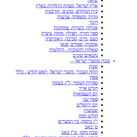
שואה
ארץ ישראל, מצוות התלויות בארץ
בית המקדש, כהנים, קורבנות
זוגיות, משפחה, צניעות
חינוך
אכילה, כשרות, צמחונות
ספר תורה, תפילין, מזוזה, ציצית
גשם, מיים, סביבה, גיאוגרפיה
אומנות, ספורט, פנאי
שאלות ותשובות - הקלטות
נושאים שונים
שבת ומועדי ישראל
שבת
הלוח העברי, מועדי ישראל, ראש חודש - כללי
פסח
ספירת העומר, ל"ג בעומר
חודש אייר
יום העצמאות
פסח שני
יום ירושלים
שבועות
חודש תמוז
י"ז בתמוז, בין המצרים
ט' באב
שבת נחמו, ט"ו באב