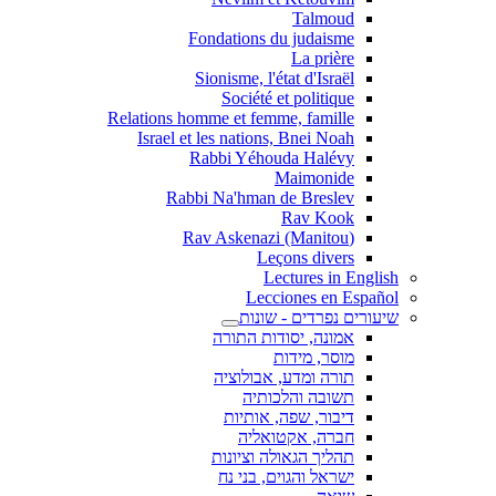
Talmoud
Fondations du judaisme
La prière
Sionisme, l'état d'Israël
Société et politique
Relations homme et femme, famille
Israel et les nations, Bnei Noah
Rabbi Yéhouda Halévy
Maimonide
Rabbi Na'hman de Breslev
Rav Kook
(Rav Askenazi (Manitou
Leçons divers
Lectures in English
Lecciones en Español
שיעורים נפרדים - שונות
אמונה, יסודות התורה
מוסר, מידות
תורה ומדע, אבולוציה
תשובה והלכותיה
דיבור, שפה, אותיות
חברה, אקטואליה
תהליך הגאולה וציונות
ישראל והגוים, בני נח