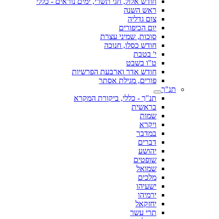
חודש אלול, חגי תשרי, ימים נוראים - כללי
ראש השנה
צום גדליה
יום הכיפורים
סוכות, שמיני עצרת
חודש כסלו, חנוכה
י' בטבת
ט"ו בשבט
חודש אדר וארבעת הפרשיות
פורים, מגילת אסתר
תנ"ך
תנ"ך - כללי, ביקורת המקרא
בראשית
שמות
ויקרא
במדבר
דברים
יהושע
שופטים
שמואל
מלכים
ישעיהו
ירמיהו
יחזקאל
תרי עשר