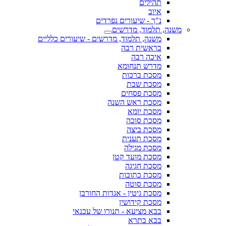
תהילים
איוב
נ"ך - שיעורים נפרדים
משנה, תלמוד, מדרשים
משנה, תלמוד, מדרשים - שיעורים כלליים
בראשית רבה
איכה רבה
מדרש תנחומא
מסכת ברכות
מסכת שבת
מסכת פסחים
מסכת ראש השנה
מסכת יומא
מסכת סוכה
מסכת ביצה
מסכת תענית
מסכת מגילה
מסכת מועד קטן
מסכת חגיגה
מסכת כתובות
מסכת סוטה
מסכת גיטין - אגדות החורבן
מסכת קידושין
בבא מציעא - תנורו של עכנאי
בבא בתרא