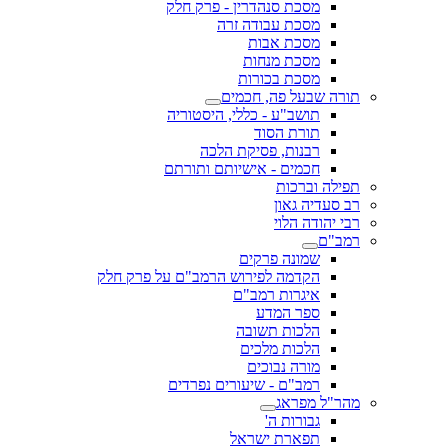
מסכת סנהדרין - פרק חלק
מסכת עבודה זרה
מסכת אבות
מסכת מנחות
מסכת בכורות
תורה שבעל פה, חכמים
תושב"ע - כללי, היסטוריה
תורת הסוד
רבנות, פסיקת הלכה
חכמים - אישיותם ותורתם
תפילה וברכות
רב סעדיה גאון
רבי יהודה הלוי
רמב"ם
שמונה פרקים
הקדמה לפירוש הרמב"ם על פרק חלק
איגרות רמב"ם
ספר המדע
הלכות תשובה
הלכות מלכים
מורה נבוכים
רמב"ם - שיעורים נפרדים
מהר"ל מפראג
גבורות ה'
תפארת ישראל