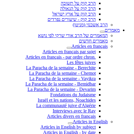
הרב קוק על תשובה
הרב קוק על הגאולה
הרב קוק על ארץ ישראל
הרב קוק - שיעורים נפרדים
הרב אשכנזי (מניטו)
מאמרים
המאמרים של הרב אורי שרקי לפי נושא
מאמרים חדשים
Articles en français
Articles en français par sujet
.Articles en français - par ordre chron
Les fêtes juives
La Paracha de la semaine - Berechite
La Paracha de la semaine - Chemot
La Paracha de la semaine - Vayikra
La Paracha de la semaine - Bemidbar
La Paracha de la semaine - Devarim
Fondations du Judaisme
Israël et les nations, Noachides
La communauté juive d'Algérie
Interviews avec le Rav
Articles divers en français
Articles in English
Articles in English by subject
Articles in English - by date