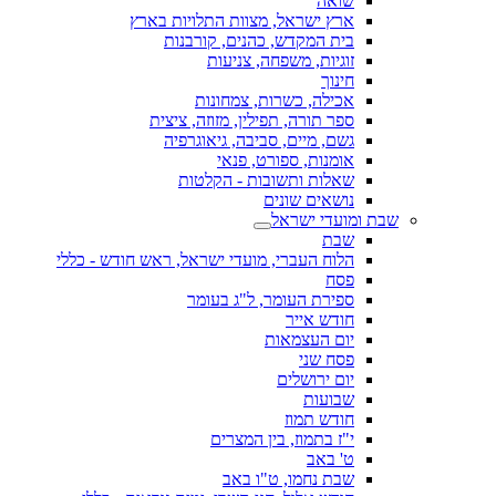
שואה
ארץ ישראל, מצוות התלויות בארץ
בית המקדש, כהנים, קורבנות
זוגיות, משפחה, צניעות
חינוך
אכילה, כשרות, צמחונות
ספר תורה, תפילין, מזוזה, ציצית
גשם, מיים, סביבה, גיאוגרפיה
אומנות, ספורט, פנאי
שאלות ותשובות - הקלטות
נושאים שונים
שבת ומועדי ישראל
שבת
הלוח העברי, מועדי ישראל, ראש חודש - כללי
פסח
ספירת העומר, ל"ג בעומר
חודש אייר
יום העצמאות
פסח שני
יום ירושלים
שבועות
חודש תמוז
י"ז בתמוז, בין המצרים
ט' באב
שבת נחמו, ט"ו באב