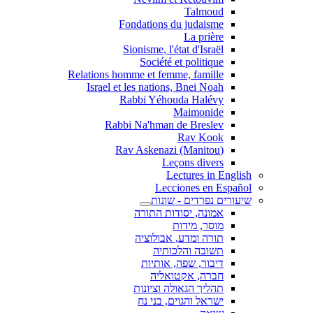
Talmoud
Fondations du judaisme
La prière
Sionisme, l'état d'Israël
Société et politique
Relations homme et femme, famille
Israel et les nations, Bnei Noah
Rabbi Yéhouda Halévy
Maimonide
Rabbi Na'hman de Breslev
Rav Kook
(Rav Askenazi (Manitou
Leçons divers
Lectures in English
Lecciones en Español
שיעורים נפרדים - שונות
אמונה, יסודות התורה
מוסר, מידות
תורה ומדע, אבולוציה
תשובה והלכותיה
דיבור, שפה, אותיות
חברה, אקטואליה
תהליך הגאולה וציונות
ישראל והגוים, בני נח