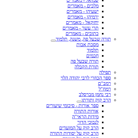
שמואל - מאמרים
מלכים - מאמרים
ישעיהו - מאמרים
ירמיהו - מאמרים
יחזקאל - מאמרים
תרי עשר - מאמרים
כתובים - מאמרים
תורה שבעל פה, משנה, תלמוד
מסכת אבות
תלמוד
חכמים
תורה שבעל פה
תורת הקבלה
תפילה
ספר הכוזרי לרבי יהודה הלוי
רמב"ם
רמח"ל
רבי נחמן מברסלב
הרב קוק ותורתו
ספר אורות - סיכומי שיעורים
אורות התורה
מידות הראי"ה
לנבוכי הדור
הרב קוק על המועדים
הרב קוק על יסודות התורה