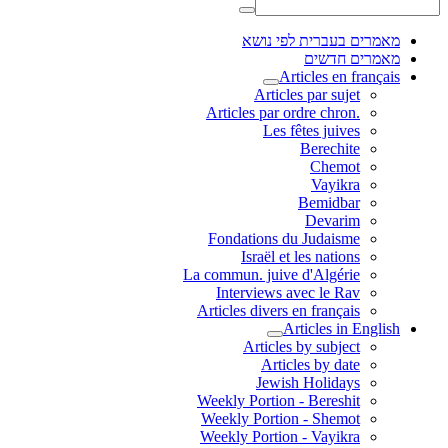
מאמרים בעברית לפי נושא
מאמרים חדשים
Articles en français
Articles par sujet
.Articles par ordre chron
Les fêtes juives
Berechite
Chemot
Vayikra
Bemidbar
Devarim
Fondations du Judaisme
Israël et les nations
La commun. juive d'Algérie
Interviews avec le Rav
Articles divers en français
Articles in English
Articles by subject
Articles by date
Jewish Holidays
Weekly Portion - Bereshit
Weekly Portion - Shemot
Weekly Portion - Vayikra