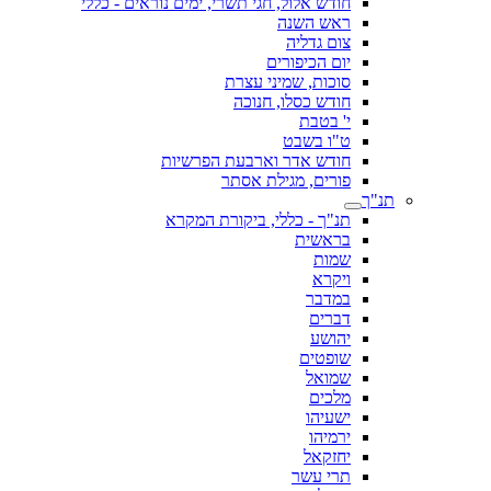
חודש אלול, חגי תשרי, ימים נוראים - כללי
ראש השנה
צום גדליה
יום הכיפורים
סוכות, שמיני עצרת
חודש כסלו, חנוכה
י' בטבת
ט"ו בשבט
חודש אדר וארבעת הפרשיות
פורים, מגילת אסתר
תנ"ך
תנ"ך - כללי, ביקורת המקרא
בראשית
שמות
ויקרא
במדבר
דברים
יהושע
שופטים
שמואל
מלכים
ישעיהו
ירמיהו
יחזקאל
תרי עשר