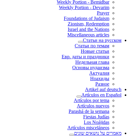
Weekly Portion - Bemidbar
Weekly Portion - Devarim
Prayer
Foundations of Judaism
Zionism, Redemption
Israel and the Nations
Miscellaneous articles
Статьи на русском
Статьи по темам
Новые статьи
Евр. даты и праздники
Недельная глава
Основы иудаизма
Актуалия
Ноахиды
Разное
Artikel auf deutsch
Artículos en Español
Artículos por tema
Artículos nuevos
Parashá de la semana
Fiestas Judías
Los Noájidas
Artículos misceláneos
מאמרים על נושאים שונים