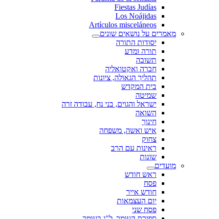
Fiestas Judías
Los Noájidas
Artículos misceláneos
מאמרים על נושאים שונים
יסודות התורה
תורה ומדע
תשובה
חברה ואקטואליה
תהליך הגאולה, ציונות
בית המקדש
שמיטה
ישראל והגוים, בני נח, עבודה זרה
השואה
חינוך
איש ואשה, משפחה
צחוק
ראינות עם הרב
שונות
מועדים
ראש חודש
פסח
חודש אייר
יום העצמאות
פסח שני
ספירת העומר, ל"ג בעומר