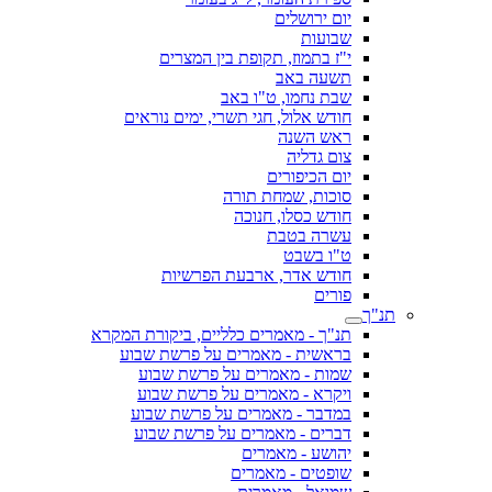
יום ירושלים
שבועות
י"ז בתמוז, תקופת בין המצרים
תשעה באב
שבת נחמו, ט"ו באב
חודש אלול, חגי תשרי, ימים נוראים
ראש השנה
צום גדליה
יום הכיפורים
סוכות, שמחת תורה
חודש כסלו, חנוכה
עשרה בטבת
ט"ו בשבט
חודש אדר, ארבעת הפרשיות
פורים
תנ"ך
תנ"ך - מאמרים כלליים, ביקורת המקרא
בראשית - מאמרים על פרשת שבוע
שמות - מאמרים על פרשת שבוע
ויקרא - מאמרים על פרשת שבוע
במדבר - מאמרים על פרשת שבוע
דברים - מאמרים על פרשת שבוע
יהושע - מאמרים
שופטים - מאמרים