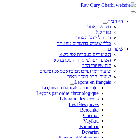
דף הבית
חיפוש באתר
עזור לנו!
כתוב למנהל האתר
כללי שימוש בחומרים מהאתר
שיעורים
השיעורים בעברית לפי נושא
השיעורים לפי סדר הוספתם לאתר
לוח שיעורי הרב
שיעור יומי ועדכונים בוואטסאפ וטלגרם
שיעורי הרב במכון מאיר
Leçons en français
Leçons en français - par sujet
Leçons par ordre chronologique
L'horaire des leçons
Les fêtes juives
Berechite
Chemot
Vayikra
Bamidbar
Devarim
Neviim et Ketouvim