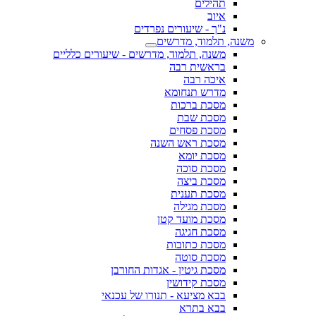
תהילים
איוב
נ"ך - שיעורים נפרדים
משנה, תלמוד, מדרשים
משנה, תלמוד, מדרשים - שיעורים כלליים
בראשית רבה
איכה רבה
מדרש תנחומא
מסכת ברכות
מסכת שבת
מסכת פסחים
מסכת ראש השנה
מסכת יומא
מסכת סוכה
מסכת ביצה
מסכת תענית
מסכת מגילה
מסכת מועד קטן
מסכת חגיגה
מסכת כתובות
מסכת סוטה
מסכת גיטין - אגדות החורבן
מסכת קידושין
בבא מציעא - תנורו של עכנאי
בבא בתרא