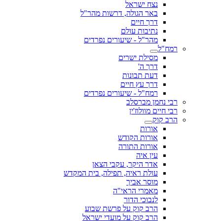
נצח ישראל
באר הגולה, דרשות מהר"ל
דרך חיים
נתיבות עולם
מהר"ל - שיעורים נפרדים
רמח"ל
מסילת ישרים
דרך ה'
דעת תבונות
דרך עץ חיים
רמח"ל - שיעורים נפרדים
רבי נחמן מברסלב
רבי חיים מוולוז'ין
הרב קוק
אורות
אורות הקודש
אורות התורה
עין איה
אדר היקר, עקבי הצאן
עולת ראיה, תפילה, בית המקדש
מוסר אביך
מאמרי הראי"ה
לנבוכי הדור
הרב קוק על פרשת שבוע
הרב קוק על מועדי ישראל