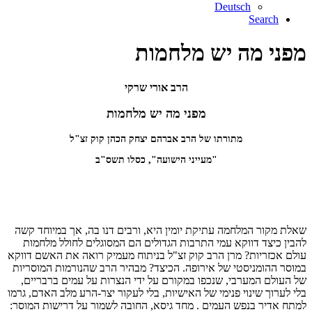
Deutsch
Search
מפני מה יש מלחמות
הרב אורי שרקי
מפני מה יש מלחמות
מתורתו של הרב אברהם יצחק הכהן קוק זצ"ל
"מעייני הישועה", כסלו תשס"ב
שאלת מקור המלחמה עתיקת יומין היא, ורבים דנו בה, אך במיוחד קשה
להבין כיצד דווקא עמי התרבות הגדולים הם המסוגלים לחולל מלחמות
עולם אכזריות? מרן הרב קוק זצ"ל בניתוח מעמיק רואה את האשם דווקא
במוסר ההומניסטי של אירופה. הכיצד? מבהיר הרב שהנורמות המוסריות
של העולם המערבי, שנכפו במקורם על ידי הנצרות על עמים ברבריים,
בלי לערוך שינוי פנימי של האישיות, בלי לעקור יצר-הרע מלב האדם, גרמו
למתח אדיר בנפש העמים . מחד גיסא, החובה לשמור על דרישות המוסר: