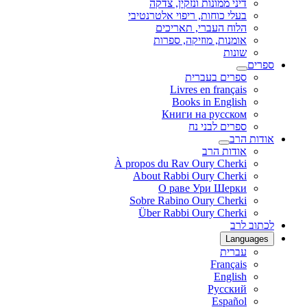
דיני ממונות ונזקין, צדקה
בעלי כוחות, ריפוי אלטרנטיבי
הלוח העברי, תאריכים
אומנות, מוזיקה, ספרות
שונות
ספרים
ספרים בעברית
Livres en français
Books in English
Книги на русском
ספרים לבני נח
אודות הרב
אודות הרב
À propos du Rav Oury Cherki
About Rabbi Oury Cherki
О раве Ури Шерки
Sobre Rabino Oury Cherki
Über Rabbi Oury Cherki
לכתוב לרב
Languages
עברית
Français
English
Русский
Español