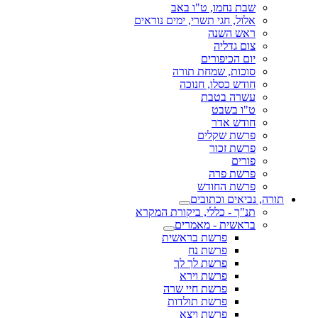
שבת נחמו, ט"ו באב
אלול, חגי תשרי, ימים נוראים
ראש השנה
צום גדליה
יום הכיפורים
סוכות, שמחת תורה
חודש כסלו, חנוכה
עשרה בטבת
ט"ו בשבט
חודש אדר
פרשת שקלים
פרשת זכור
פורים
פרשת פרה
פרשת החודש
תורה, נביאים וכתובים
תנ"ך - כללי, ביקורת המקרא
בראשית - מאמרים
פרשת בראשית
פרשת נח
פרשת לך לך
פרשת וירא
פרשת חיי שרה
פרשת תולדות
פרשת ויצא