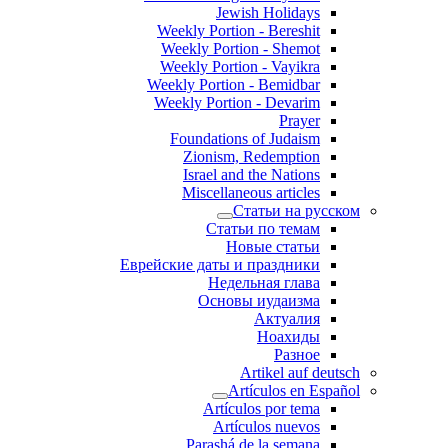
Jewish Holidays
Weekly Portion - Bereshit
Weekly Portion - Shemot
Weekly Portion - Vayikra
Weekly Portion - Bemidbar
Weekly Portion - Devarim
Prayer
Foundations of Judaism
Zionism, Redemption
Israel and the Nations
Miscellaneous articles
Статьи на русском
Статьи по темам
Новые статьи
Еврейские даты и праздники
Недельная глава
Основы иудаизма
Актуалия
Ноахиды
Разное
Artikel auf deutsch
Artículos en Español
Artículos por tema
Artículos nuevos
Parashá de la semana