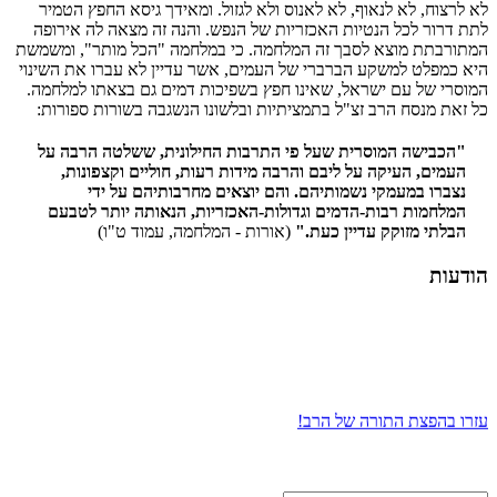
לא לרצוח, לא לנאוף, לא לאנוס ולא לגזול. ומאידך גיסא החפץ הטמיר
לתת דרור לכל הנטיות האכזריות של הנפש. והנה זה מצאה לה אירופה
המתורבתת מוצא לסבך זה המלחמה. כי במלחמה "הכל מותר", ומשמשת
היא כמפלט למשקע הברברי של העמים, אשר עדיין לא עברו את השינוי
המוסרי של עם ישראל, שאינו חפץ בשפיכות דמים גם בצאתו למלחמה.
כל זאת מנסח הרב זצ"ל בתמציתיות ובלשונו הנשגבה בשורות ספורות:
"הכבישה המוסרית שעל פי התרבות החילונית, ששלטה הרבה על
העמים, העיקה על ליבם והרבה מידות רעות, חוליים וקצפונות,
נצברו במעמקי נשמותיהם. והם יוצאים מחרבותיהם על ידי
המלחמות רבות-הדמים וגדולות-האכזריות, הנאותה יותר לטבעם
הבלתי מזוקק עדיין כעת."
(אורות - המלחמה, עמוד ט"ו)
הודעות
עזרו בהפצת התורה של הרב!