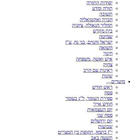
יסודות התורה
תורה ומדע
תשובה
חברה ואקטואליה
תהליך הגאולה, ציונות
בית מקדש
שמיטה
ישראל והגוים, בני נח, ע"ז
השואה
חינוך
איש ואשה, משפחה
צחוק
ראינות עם הרב
שונות
מועדים
ראש חודש
פסח
ספירת העומר, ל"ג בעומר
חודש אייר
יום העצמאות
פסח שני
יום ירושלים
שבועות
י"ז בתמוז, תקופת בין המצרים
תשעה באב