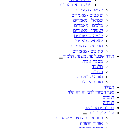
פרשת וזאת הברכה
יהושע - מאמרים
שופטים - מאמרים
שמואל - מאמרים
מלכים - מאמרים
ישעיהו - מאמרים
ירמיהו - מאמרים
יחזקאל - מאמרים
תרי עשר - מאמרים
כתובים - מאמרים
תורה שבעל פה, משנה, תלמוד
מסכת אבות
תלמוד
חכמים
תורה שבעל פה
תורת הקבלה
תפילה
ספר הכוזרי לרבי יהודה הלוי
רמב"ם
רמח"ל
רבי נחמן מברסלב
הרב קוק ותורתו
ספר אורות - סיכומי שיעורים
אורות התורה