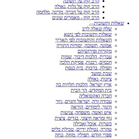
הרב קוק על תשובה
הרב קוק על גלות, גאולה
הרב קוק על חברה, מדינה, מלחמה
הרב קוק - מאמרים שונים
שאלות ותשובות
שלח שאלה לרב
שאלות ותשובות לפי נושא
השאלות והתשובות לפי תאריך
אמונה, תשובה, יסודות התורה
מקורות ופירושיהם
עברית, הלכות דיבור, שמות
חכמים, רבנות, פסיקת הלכה
תפילה, ברכות, בית כנסת
שבת ומועד
ציונות, גאולה
ארץ ישראל, הלכות תלויות בה
בית המקדש, הר הבית
חברה ואקטואליה
עבודה זרה, ישראל והגוים, גיור
חינוך, לימודים, הוראה
איש ואשה, משפחה, צניעות
גוף ומראה חיצוני, בגדים, ציצית
כשרות, אוכל ואכילה
טהרה, נטילת ידיים, טבילת כלים
ספרי קודש, תפילין, מזוזה, גניזה