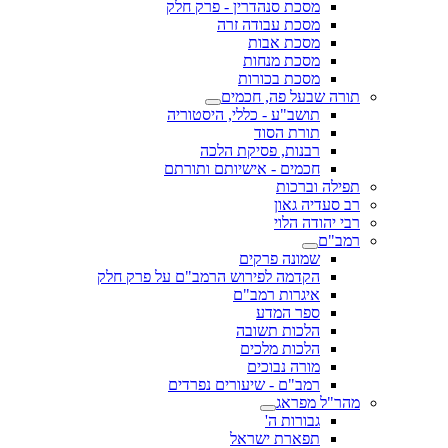
מסכת סנהדרין - פרק חלק
מסכת עבודה זרה
מסכת אבות
מסכת מנחות
מסכת בכורות
תורה שבעל פה, חכמים
תושב"ע - כללי, היסטוריה
תורת הסוד
רבנות, פסיקת הלכה
חכמים - אישיותם ותורתם
תפילה וברכות
רב סעדיה גאון
רבי יהודה הלוי
רמב"ם
שמונה פרקים
הקדמה לפירוש הרמב"ם על פרק חלק
איגרות רמב"ם
ספר המדע
הלכות תשובה
הלכות מלכים
מורה נבוכים
רמב"ם - שיעורים נפרדים
מהר"ל מפראג
גבורות ה'
תפארת ישראל