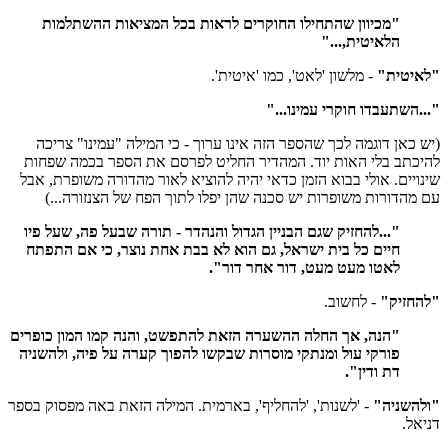
"מכיוון שהתחילו החוקרים לראות בכל המציאות ההשתלמות
הלאיטית,..."
"לאיטית"
- מלשון 'לאט', כמו 'איטית'.
"...השתעבדו חוקרי עמינו..."
(יש כאן דוגמה לכך שהספר הזה אינו ערוך - כי המילה "עמינו" צריכה
להיכתב בלי האות יוד. המהדיר החליט לפרסם את הספר בכמה שפחות
שינויים. אולי בבוא הזמן כדאי יהיה להוציא לאור מהדורה משופרת, אבל
עם מהדורות משופרות יש סכנה שהן יפלו לתוך הפח של הצנזורה...)
"...להחזיק שגם הבניין הגדול והנהדר - תורה שבעל פה, שעל פיו
חיים כל בית ישראל, גם הוא לא בבת אחת נוצר, כי אם התפתח
לאטו מעט מעט, דור אחר דור".
"להחזיק"
- לחשוב.
"הנה, אך החלה ההשערה הזאת להתפשט, והנה קמו המון כופרים
פורקי עול ומנתקי מוסרות שבקשו להפוך קערה על פיה, ולהשניה
דת ודין".
"ולהשניה"
- 'לשנות', 'להחליף', בארמית. המילה הזאת באה מפסוק בספר
דניאל.