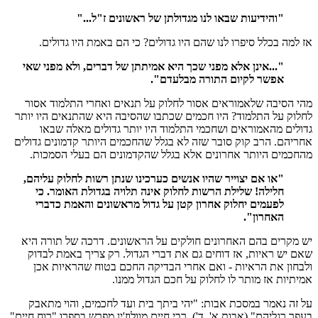
"והידיעות שבאו לנו מגדולתן של ראשונים ז"ל..."
אז למה בכלל סיפרו לנו שהם היו גדולים? כי הם באמת היו גדולים.
"...אינן אלא מפני שכך היא אמיתתן של דברים, ולא מפני שאי
אפשר לקיום התורה מבלעדם".
מהי הסיבה שלאמוראים אסור לחלוק על תנאים ואחרי התלמוד אסור
לחלוק על התלמוד? היו חכמים שכתבו שהסיבה היא שהתנאים היו יותר
גדולים מהאמוראים ושחכמי התלמוד היו יותר גדולים מאלה שבאו
אחריהם. הרב קוק סובר שזה לא בגלל שהחכמים היותר קדמונים גדולים
מהחכמים היותר אחרונים אלא בגלל שהקדמונים הם בעלי הסמכות.
"או אם יצוייר שהיו אנשים כערכינו שנתן רשות לחלוק עליהם,
חלילה! שלילת הרשות לחלוק אינה תלויה בגדולת האומר. כי
לפעמים יחלוק אחרון קטן על גדול מראשונים והאמת כדברי
האחרון".
יש מקרים בהם האחרונים חולקים על הראשונים. דרכה של תורה היא
שאם יש ראיות, אז דוחים גם את דברי הגדול. רק צריך באמת לבדוק
ולבחון את הראיות - ואם אחרי הבדיקה החכם בטוח שהראיות אכן
אמיתיות אז מותר לו לחלוק על חכם הגדול ממנו.
על זה נאמר במסכת אבות: "יהי ביתך בית ועד לחכמים, והוי מתאבק
בעפר רגליהם" (אבות א', ד'). רבי חיים מוולוז'ין מפרש בספרו "רוח חיים"