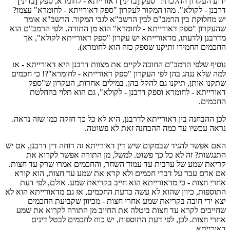
ידוע העקרון ההלכתי: "ספק [בדיני] דאורייתא - לחומרא, ספק [בדיני]
דרבנן - לקולא". מהו המקור לעקרון "ספק דאורייתא - לחומרא" עצמו?
יש מחלוקת בין הרמב"ם לבין הרשב"א לגבי המקור. הרשב"א אומר
שהעקרון "ספק דאורייתא - לחומרא" הוא מן התורה, ולפי הרמב"ם הוא
מדרבנן (לדעתו, מדאורייתא יש עקרון "ספק דאורייתא לקולא", אך
החכמים החמירו ותיקנו שספק כזה הוא לחומרא).
נוסיף שלפי הרמב"ם החובה לקיים את מצוות דרבנן היא דאורייתא - אז
למה שלא ננהג בהן לפי העקרון "ספק דאורייתא - לחומרא"?! כי חכמים
שתקנו אותן, תיקנו גם להקל בהן. במילים אחרות, העקרון ש"ספק
דאורייתא - לחומרא וספק דרבנן - לקולא", גם הוא תלוי בהחלטת
החכמים.
לכן ההבחנה בין דאורייתא לדרבנן, היא לא כל כך חזקה כמו שזה נראה.
נראה עכשיו עד כמה ההבחנה זאת לא פשוטה.
האם אפשר להגיד שבמקום שיש דין דאורייתא זה דוחה דין דרבנן, אם יש
התנגשות? זה לא כל כך פשוט. למשל, מן התורה אפשר לקרוא את
קריאת שמע של ערבית עד עמוד השחר, והחכמים אמרו שרק עד חצות.
אם אדם עבר על דברי חכמים ולא קרא את שמע עד חצות, הוא קורא
אחרי חצות - כי מדאורייתא הוא חייב בקריאת שמע. אולם, לפי דעת
התוספות, כיוון שהוא לא עשה כדעת החכמים, אז גם מדאורייתא הוא לא
יצא ידי חובה בקריאת שמע אחרי חצות - מכיוון שקביעת החכמים
שחייבים לקרא עד חצות ביטלה את החיוב מן התורה לקרוא את שמע
אחרי חצות. לכן, לפי דעת התוספות, יש כוח לחכמים לבטל דינים
דאורייתא.