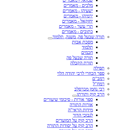
שמואל - מאמרים
מלכים - מאמרים
ישעיהו - מאמרים
ירמיהו - מאמרים
יחזקאל - מאמרים
תרי עשר - מאמרים
כתובים - מאמרים
תורה שבעל פה, משנה, תלמוד
מסכת אבות
תלמוד
חכמים
תורה שבעל פה
תורת הקבלה
תפילה
ספר הכוזרי לרבי יהודה הלוי
רמב"ם
רמח"ל
רבי נחמן מברסלב
הרב קוק ותורתו
ספר אורות - סיכומי שיעורים
אורות התורה
מידות הראי"ה
לנבוכי הדור
הרב קוק על המועדים
הרב קוק על יסודות התורה