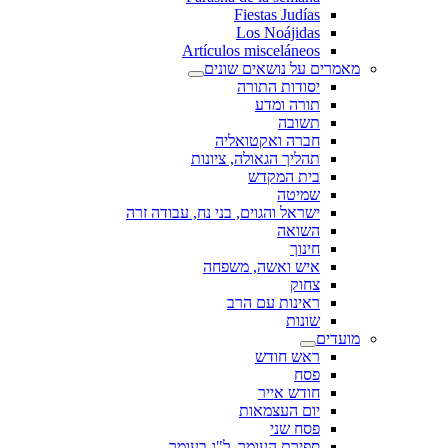
Fiestas Judías
Los Noájidas
Artículos misceláneos
מאמרים על נושאים שונים
יסודות התורה
תורה ומדע
תשובה
חברה ואקטואליה
תהליך הגאולה, ציונות
בית המקדש
שמיטה
ישראל והגוים, בני נח, עבודה זרה
השואה
חינוך
איש ואשה, משפחה
צחוק
ראינות עם הרב
שונות
מועדים
ראש חודש
פסח
חודש אייר
יום העצמאות
פסח שני
ספירת העומר, ל"ג בעומר