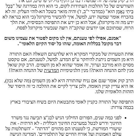
הרב קוק עונה על זה שמשה רבנו כן הקיף מיליוני פרטים, וגם את
השורשים של כל ההלכות העתידות לקום, כי הוא היה במדרגה של "בְּכָל
בֵּיתִי נֶאֱמָן הוּא" (במדבר י"ב, ז') והיה מואר בשכל הא-לוהי העליון. זה לא
בהכרח אומר שמשה ידע, למשל, איך להכשיר מיקרוגל (כי הוא כנראה לא
ידע מה זה מיקרוגל), אבל הוא כן ידע את התפיסה הבסיסית, את הלך
הרוח, שמתוכם אנו יודעים שהקב"ה רוצה שנכשיר מיקרוגל לפסח.
"אמנם, אפילו לפי טענתם, אין לנו מקום לפטור את עצמינו משום
דבר מקובל בכללות האומה, שזהו כל יסוד הקיום הלאומי".
אחת הטעויות של מבקרי המקרא היא שלדעתם השאלה האם התורה
היא מן השמים ניתנת להיחקר ע"פ המדע. למשל, לטענתם, אם טקסט
מסוים הוא מורכב וערוך, זה אומר שהוא לא מן השמים. הרב קוק שואל
מנין להם ההנחה הזאת?! מנין הלגיטימיות
המדעית
של ההנחה הזאת?!
הרב קוק אומר שגם אם נניח שהתורה היא לא מן השמים (מה שלא נכון),
אז היא עדיין קניין האומה, ולכן צריך לקיים את ההלכה כי זה היסוד של
הזהות הלאומית שלנו.
התפיסה של התורה כקניין לאומי מתבטאת היום בשיח הציבורי בארץ
בכמה צורות:
לפני כמה שנים, הפורום החילוני הגיש לבג"צ תביעה נגד משרד
החינוך ודרש לבטל במערכת החינוך הכללית - לא הדתית - את
שיעורי המורשת, כי לטענתו הם מהווים "הדתה" - 'השתלטות על
עולם האמונות ועל אורח החיים של התלמידים'. המדינה הגישה