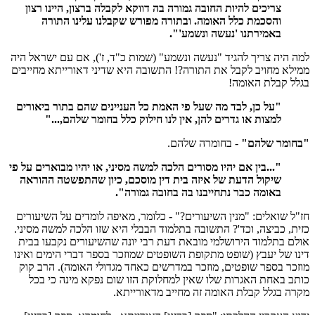
צריכים להיות החובה גמורה בה דווקא לקבלה ברצון, היינו רצון
והסכמת כלל האומה. ובתורה מפורש שקבלנו עלינו התורה
באמירתנו 'נעשה ונשמע'".
למה היה צריך להגיד "נעשה ונשמע" (שמות כ"ד, ז'), אם עם ישראל היה
ממילא מחויב לקבל את התורה?! התשובה היא שדיני דאורייתא מחייבים
בגלל קבלת האומה!
"על כן, לבד מה שעל פי האמת כל העניינים שהם בתור ביאורים
למצות או גדרים להן, אין לנו חילוק כלל בחומר שלהם,..."
"בחומר שלהם"
- בחומרה שלהם.
"...בין אם יהיו מסורים הלכה למשה מסיני, או יהיו מבוארים על פי
שיקול הדעת של איזה בית דין מוסכם, כיון שהתפשטה ההוראה
באומה כבר נתחייבנו בה בחובה גמורה".
חז"ל שואלים: "מנין השיעורים?" - כלומר, מאיפה לומדים על השיעורים
כזית, כביצה, וכד'? התשובה בתלמוד הבבלי היא שזו הלכה למשה מסיני.
אולם בתלמוד הירושלמי מובאת דעת רבי יונה שהשיעורים נקבעו בבית
דינו של יעבץ (שופט מתקופת השופטים שמוזכר בספר דברי הימים ואינו
מוזכר בספר שופטים, מוזכר במדרשים כאחד מגדולי האומה). הרב קוק
כותב באחת האגרות שלו שאין למחלוקת הזו שום נפקא מינה כי בכל
מקרה בגלל קבלת האומה זה מחייב מדאורייתא.