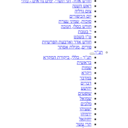
חודש אלול, חגי תשרי, ימים נוראים - כללי
ראש השנה
צום גדליה
יום הכיפורים
סוכות, שמיני עצרת
חודש כסלו, חנוכה
י' בטבת
ט"ו בשבט
חודש אדר וארבעת הפרשיות
פורים, מגילת אסתר
תנ"ך
תנ"ך - כללי, ביקורת המקרא
בראשית
שמות
ויקרא
במדבר
דברים
יהושע
שופטים
שמואל
מלכים
ישעיהו
ירמיהו
יחזקאל
תרי עשר