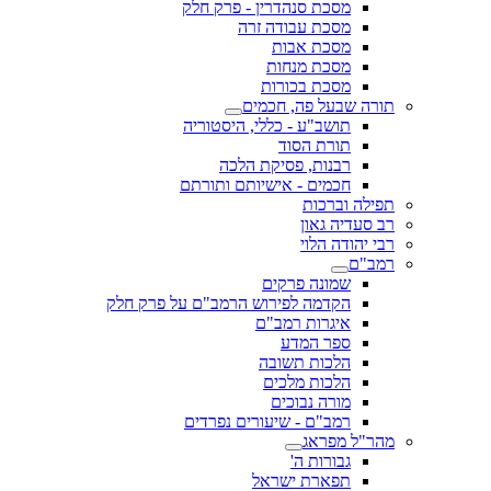
מסכת סנהדרין - פרק חלק
מסכת עבודה זרה
מסכת אבות
מסכת מנחות
מסכת בכורות
תורה שבעל פה, חכמים
תושב"ע - כללי, היסטוריה
תורת הסוד
רבנות, פסיקת הלכה
חכמים - אישיותם ותורתם
תפילה וברכות
רב סעדיה גאון
רבי יהודה הלוי
רמב"ם
שמונה פרקים
הקדמה לפירוש הרמב"ם על פרק חלק
איגרות רמב"ם
ספר המדע
הלכות תשובה
הלכות מלכים
מורה נבוכים
רמב"ם - שיעורים נפרדים
מהר"ל מפראג
גבורות ה'
תפארת ישראל