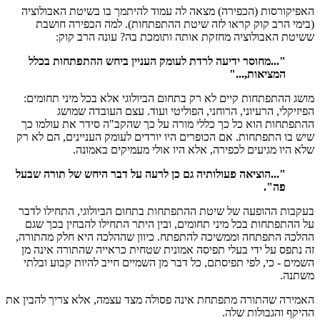
האפיקורסות (הכפירה) מצאה לה עמוד להיתמך בו בשיטת האבולוציה
(בימי הרב קוק קראו לזה שיטת ההתפתחות). למה הכפירה חושבת
ששיטת האבולוציה מחזקת אותה ותומכת בה? עונה הרב קוק:
"...מחוסר ידיעה לרדת לעומק העניין ביחש ההתפתחות בכלל
המציאות,..."
מושג ההתפתחות קיים לא רק בתחום הביולוגי אלא בכל מיני תחומים:
הפיזיקלי, הרעיוני, הרוחני, הפוליטי ועוד. עצם העובדה שמושג
ההתפתחות הוא כל כך כללי מורה על כך שהקב"ה סידר את עולמו כך
שיש בו התפתחות. אם הכופרים היו יורדים לעומק העניינים, הם לא רק
שלא היו מגיעים לכפירה, אלא היו אולי מעמיקים באמונה.
"...הוציאה פעולותיה גם כן לרעה על דבר היחש של תורה שבעל
פה".
בעקבות ההופעה של שיטת ההתפתחות בתחום הביולוגי, התחילו לדבר
על ההתפתחות בכל מיני תחומים, ובין היתר התחילו להבחין בכך שגם
ההלכה התפתחה וממשיכה להתפתח. כיוון שההלכה היא חלק מהתורה,
זה נתפס על ידי בעלי תפיסה אמונית שטחית כראייה שהתורה אינה מן
השמים - כי, לפי תפיסתם, כל דבר מן השמיים חייב להיות קבוע ובלתי
משתנה.
האמירה שהתורה מתפתחת אינה פסולה מצד עצמה, אלא צריך להבין את
ההיקף והגבולות שלה.