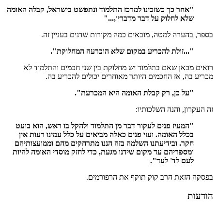
"אחר כך כשזכינו למרכז התלמוד ונתפשט בישראל, קבלה האומה
שלא לחלוק על דבר מדבריו,..."
בספר, בהערה למטה, מובאים כמה מקורות שדנים בעניין זה.
"...זולת להכריע במקום שלא הוכרעה המחלוקת".
רואים מכאן שאם בתלמוד יש מחלוקת בין שני חכמים והתלמוד לא
מכריע בה, אז החכמים היותר מאוחרים יכולים להכריע בה.
"על כן, רק קבלת האומה היא המכרעת".
זה העקרון, והנה השלכותיו:
"המעיז פנים לעקור דבר מן התלמוד ולהקל בו ראש, הוא בועט
בכלל האומה. ועזי פנים כאלה מביאים על כלל עמינו רעות אין
חקר. ובידיעתנו השלמה בזה הננו מתרחקים מהם וממועצותיהם
ומספריהם עד מקום שידנו מגעת, כדי לחזק מוסדי האומה להיות
לעם לד' לעד".
בפסקה הזאת הרב קוק תוקף את הרפורמים.
הודעות