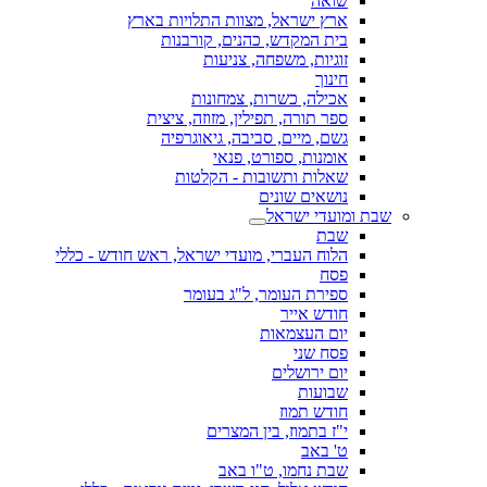
שואה
ארץ ישראל, מצוות התלויות בארץ
בית המקדש, כהנים, קורבנות
זוגיות, משפחה, צניעות
חינוך
אכילה, כשרות, צמחונות
ספר תורה, תפילין, מזוזה, ציצית
גשם, מיים, סביבה, גיאוגרפיה
אומנות, ספורט, פנאי
שאלות ותשובות - הקלטות
נושאים שונים
שבת ומועדי ישראל
שבת
הלוח העברי, מועדי ישראל, ראש חודש - כללי
פסח
ספירת העומר, ל"ג בעומר
חודש אייר
יום העצמאות
פסח שני
יום ירושלים
שבועות
חודש תמוז
י"ז בתמוז, בין המצרים
ט' באב
שבת נחמו, ט"ו באב