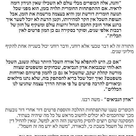
"והנה, אלה הכופרים מבלי עולם לא השכילו שאין הנידון דומה
לראיה. אם ההתפתחות החומרית תלויה בזמן, הוא מפני שכל
תנועה חומרית דורשת זמן והיא בעצמה מרשמת את הזמן, אבל
תעופת השכל אין חקר למהירותו, וקטן הדעת לא יוכל לשער איך
ברגע אחד חובק החכם הגדול זרועות עולם ומשקיף על חזון של
רבבות אלפי שנים, וסוקר בסקירה גם כן המון פרטים לאין
תכלית".
התורה זה לא דבר טבעי אלא רוחני, ודבר רוחני יכול בשנייה אחת להקיף
מיליוני שנים.
"אם כן, היש להתפלא על אורח השכל היותר נעלה ונשגב, השכל
הא-לוהי שבנבואת אדון הנביאים, שבחוקים ומשפטים שצווה
מורשה קהלת יעקב, שהשכיל אז גם כן להמון פרטיהם ואורחות
משפטם? ואיך יוכל שכל בריא להסתפק בזה, שלא נתנו מילואים
וביאורים להרבה פרטים על פי אותה הדרך עצמה שהגיעו לנו
הכללים".
"אדון הנביאים"
- משה רבנו.
הכופרים טענו שהתפתחות ההלכה והוספת פרטים דור אחרי דור נובעות
מכך שהחכמים לא יכולים לחשוב מראש על כל מה שיהיה בעתיד.
המסקנה שהם רוצים להסיק מהטיעון הזה היא, למשל, שאין להחיל דין
תורה על חשמל בשבת כי, לכאורה, "משה לא ידע מה זה חשמל".