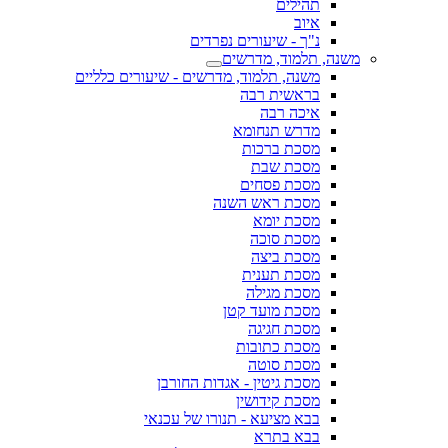
תהילים
איוב
נ"ך - שיעורים נפרדים
משנה, תלמוד, מדרשים
משנה, תלמוד, מדרשים - שיעורים כלליים
בראשית רבה
איכה רבה
מדרש תנחומא
מסכת ברכות
מסכת שבת
מסכת פסחים
מסכת ראש השנה
מסכת יומא
מסכת סוכה
מסכת ביצה
מסכת תענית
מסכת מגילה
מסכת מועד קטן
מסכת חגיגה
מסכת כתובות
מסכת סוטה
מסכת גיטין - אגדות החורבן
מסכת קידושין
בבא מציעא - תנורו של עכנאי
בבא בתרא