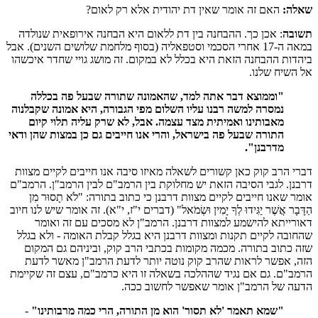
שאלה:
האם זה אומר שאין דת יהודית אלא רק לאום?
תשובה
: אכן כך. ההבחנה בין דת ללאום היא הבחנה אירופאית שנולדה
במאה ה-17 אחרי הסכמי וסטפאליה (בסוף מלחמת שלושים השנים). אבל
ביהדות ההבחנה הזאת היא בכלל לא במקום. זה מושג גויי שחדר איכשהו
אל השיח שלנו.
"וממוצא דבר אתה למד, שהאמונה שתורה שבעל פה בכללה
נמסרה למשה רבנו עליו השלום מפי הגבורה, היא אמונה שקבלנוה
מאבותינו ואמיתית מצד עצמה. אבל, לא שרק עליה תלוי קיום
התורה שבעל פה בישראל, והרי אנו חייבים גם כן במצות שהן ודאי
מדרבנן".
דברי הרב קוק כאן קשורים לשאלה מאיזו סיבה אנו חייבים לקיים מצוות
דרבנן. לגבי הסיבה הזאת יש מחלוקת בין הרמב"ם לבין הרמב"ן. הרמב"ם
אומר שאנו חייבים לקיים מצוות דרבנן כי כתוב בתורה: "לֹא תָסוּר מִן
הַדָּבָר אֲשֶׁר יַגִּידוּ לְךָ יָמִין וּשְׂמֹאל" (דברים י"ז, י"א). זה אומר שיש לנו חיוב
דאורייתא להישמע למצוות דרבנן. הרמב"ן לא מסכים עם זה ואומר
שהחובה לקיים תקנות ומצוות דרבנן היא בגלל קבלת האומה - ולא בגלל
שזה כתוב בתורה. מכמה מקומות בכתבי הרב קוק, וביניהם גם המקום
הזה, אפשר לראות שהרב קוק נוטה יותר לדעת הרמב"ן מאשר לדעת
הרמב"ם. גם אם נגיד שההלכה בשאלה זו היא כרמב"ם, עצם זה שקיימת
הדעה של הרמב"ן אומר שאפשר לחשוב ככה.
"שמא תאמר 'לא תסור' הוא מן התורה, הרי כמה מרבותינו"
-