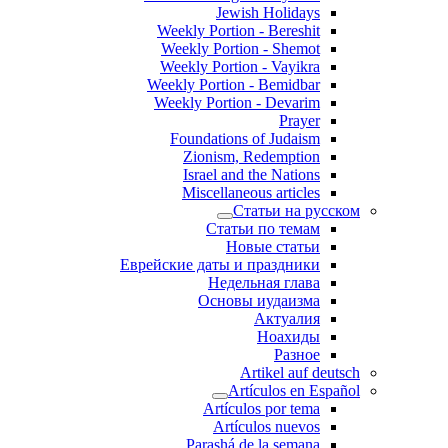
Jewish Holidays
Weekly Portion - Bereshit
Weekly Portion - Shemot
Weekly Portion - Vayikra
Weekly Portion - Bemidbar
Weekly Portion - Devarim
Prayer
Foundations of Judaism
Zionism, Redemption
Israel and the Nations
Miscellaneous articles
Статьи на русском
Статьи по темам
Новые статьи
Еврейские даты и праздники
Недельная глава
Основы иудаизма
Актуалия
Ноахиды
Разное
Artikel auf deutsch
Artículos en Español
Artículos por tema
Artículos nuevos
Parashá de la semana