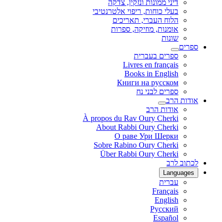
דיני ממונות ונזקין, צדקה
בעלי כוחות, ריפוי אלטרנטיבי
הלוח העברי, תאריכים
אומנות, מוזיקה, ספרות
שונות
ספרים
ספרים בעברית
Livres en français
Books in English
Книги на русском
ספרים לבני נח
אודות הרב
אודות הרב
À propos du Rav Oury Cherki
About Rabbi Oury Cherki
О раве Ури Шерки
Sobre Rabino Oury Cherki
Über Rabbi Oury Cherki
לכתוב לרב
Languages
עברית
Français
English
Русский
Español