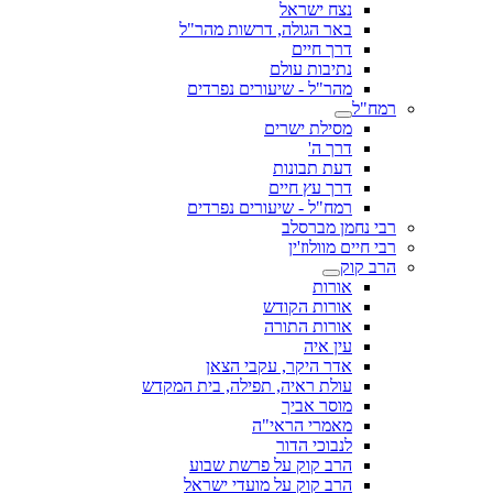
נצח ישראל
באר הגולה, דרשות מהר"ל
דרך חיים
נתיבות עולם
מהר"ל - שיעורים נפרדים
רמח"ל
מסילת ישרים
דרך ה'
דעת תבונות
דרך עץ חיים
רמח"ל - שיעורים נפרדים
רבי נחמן מברסלב
רבי חיים מוולוז'ין
הרב קוק
אורות
אורות הקודש
אורות התורה
עין איה
אדר היקר, עקבי הצאן
עולת ראיה, תפילה, בית המקדש
מוסר אביך
מאמרי הראי"ה
לנבוכי הדור
הרב קוק על פרשת שבוע
הרב קוק על מועדי ישראל