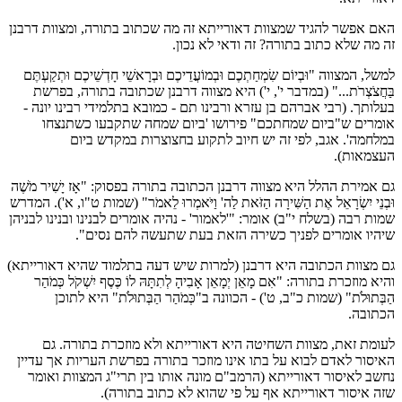
האם אפשר להגיד שמצוות דאורייתא זה מה שכתוב בתורה, ומצוות דרבנן
זה מה שלא כתוב בתורה? זה ודאי לא נכון.
למשל, המצווה "וּבְיוֹם שִׂמְחַתְכֶם וּבְמוֹעֲדֵיכֶם וּבְרָאשֵׁי חָדְשֵׁיכֶם וּתְקַעְתֶּם
בַּחֲצֹצְרֹת..." (במדבר י', י') היא מצווה דרבנן שכתובה בתורה, בפרשת
בעלותך. (רבי אברהם בן עזרא ורבינו תם - כמובא בתלמידי רבינו יונה -
אומרים ש"ביום שמחתכם" פירושו 'ביום שמחה שתקבעו כשתנצחו
במלחמה'. אגב, לפי זה יש חיוב לתקוע בחצוצרות במקדש ביום
העצמאות).
גם אמירת ההלל היא מצווה דרבנן הכתובה בתורה בפסוק: "אָז יָשִׁיר מֹשֶׁה
וּבְנֵי יִשְׂרָאֵל אֶת הַשִּׁירָה הַזֹּאת לַה' וַיֹּאמְרוּ לֵאמֹר" (שמות ט"ו, א'). המדרש
שמות רבה (בשלח י"ב) אומר: "'לאמור' - נהיה אומרים לבנינו ובנינו לבניהן
שיהיו אומרים לפניך כשירה הזאת בעת שתעשה להם נסים".
גם מצוות הכתובה היא דרבנן (למרות שיש דעה בתלמוד שהיא דאורייתא)
והיא מוזכרת בתורה: "אִם מָאֵן יְמָאֵן אָבִיהָ לְתִתָּהּ לוֹ כֶּסֶף יִשְׁקֹל כְּמֹהַר
הַבְּתוּלֹת" (שמות כ"ב, ט') - הכוונה ב"כְּמֹהַר הַבְּתוּלֹת" היא לתוכן
הכתובה.
לעומת זאת, מצוות השחיטה היא דאורייתא ולא מוזכרת בתורה. גם
האיסור לאדם לבוא על בתו אינו מוזכר בתורה בפרשת העריות אך עדיין
נחשב לאיסור דאורייתא (הרמב"ם מונה אותו בין תרי"ג המצוות ואומר
שזה איסור דאורייתא אף על פי שהוא לא כתוב בתורה).