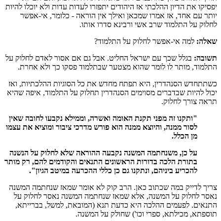
יפסיקו את הדיון ההלכתי אז היהודים יתפזרו לעדות עדות ולא יוכלו להיות
יותר עם אחד, אז אמרו שמכאן ואילך אין הוראה - כלומר, אי-אפשר
לחלוק על התלמוד שרב אשי ורבינא סדרו אותו.
שאלה:
למה אי-אפשר לחלוק על התלמוד?
תשובה:
בגלל שכך עם ישראל החליט. אבל גם אם אסור לאדם לחלוק על
התלמוד, מותר לו לומר שהוא מצטער שבתלמוד פסקו כך ולא אחרת.
כשתתחדש הסנהדרין, היא תפתח מחדש את כל הסוגיות ההלכתיות, ואז
יכול להיות שבדברים מסוימים הסנהדרין תחלוק על התלמוד, איפה שהיא
תראה צורך לחלוק.
"ותקנו זה מפני תקנת האומה ואשרה, וממילא נקבעו לחובה שאין
לסור ממנה, והיוצא ממנה הוא פורש מדרכי ציבור ומוציא את עצמו
מן הכלל.
על כן, משנחתמה המשנה נקבעה ההוראה שלא לחלוק על הנשנה
בתורת הלכה בדורות הראשונים התנאים והקודמים להם, רק מותר
להכריע ביניהם, ונתקנו גם כן כללי ההכרעה במיטב הגיון".
צריך לדייק במה שכתוב כאן. הרב קוק לא אומר שמאז שנחתמה המשנה
נאסר לחלוק על המשנה, אלא שמאז שנחתמה המשנה נאסר לחלוק על
התנאים. לפעמים ההלכה היא כדעת תנא (המובאת, למשל, בברייתא,
תוספתא, מכילתא, ספרי וכו') שחולק על המשנה.