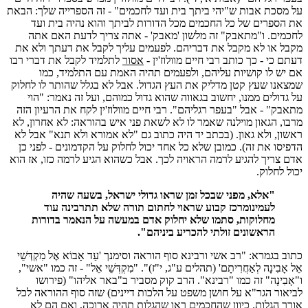
על מסכת אבות ש"יהי ביתך בית ועד לחכמים" - זה הספרייה שלך: הבאת
את הספרים של כל החכמים מכל הדורות לביתך והוא נהיה בית ועד
לחכמים. ו"מתאבק" זה מלשון 'מאבק' - אתה צריך לדעת האם אתה
מקבל או לא מקבל את דבריהם. לפעמים עליך לקבל את דעתך ולא את
דעתם כי - כך כותב רבי חיים מוולוז'ין -
אסור
לתלמיד לקבל את דברי רבו
אם יש לו קושיות עליהם, ולפעמים תהיה האמת עם התלמיד, כמו
שמצאנו שעץ קטן מדליק את העץ הגדול. אבל לא בגלל שהותר לו לחלוק
על גדולים ממנו, יחשוב בגאווה שהוא גדול כמוהם, ועל זה נאמר: "הוי
מתאבק" - אבל "בעפר רגליהם". רבי חיים מוולוז'ין לקח את הרעיון הזה
מרבו, הגאון מוילנה שאמר לו לא לשאת פני איש בהוראה: לא אחרון, לא
ראשון, ולא גאון. (בכתב יד היה כתוב גם "לא אמורא ולא תנא" אבל לא
הדפיסו את זה). כמובן שלא כל אחד יכול לחלוק על הקדמונים - לפני כן
אדם צריך להגיע לרמה הראויה לכך. אבל כשהוא הגיע לרמה כזו, אז הוא
יכול לחלוק.
"אלא, מפני שבכל זמן שראו גדולי ישראל, בשעה שהיה
לעמינומרכז קבוע שראוי לחתום תורה שלא תתרבינה עוד
מחלוקות, סתמו שלא יחלוק אדם במעשה על הנאמר בדורות
הראשונים זולתי להכריע ביניהם".
כתוב בגמרא: "רב אשי ורבינא סוף הוראה וסימנך 'עַד אָבוֹא אֶל מִקְדְּשֵׁי
אֵל אָבִינָה לְאַחֲרִיתָם' (תהלים ע"ג, י"ז)". "מִקְדְּשֵׁי אֵל" - זה כמו "אשי",
ו"אָבִינָה" זה כמו "רבינא". הרב קוק מסביר ב"באר אליהו" (פירושו
לביאור הגר"א על חושן משפט על הלכות דיינים) שזה סוף ההוראה לכל
אורך הגלות. כיוון שהחכמים ראו שהגלות תהיה ארוכה, ואם הם לא