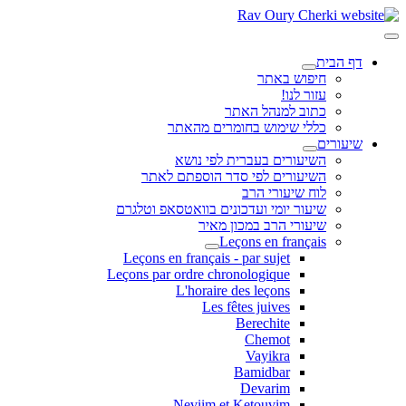
דף הבית
חיפוש באתר
עזור לנו!
כתוב למנהל האתר
כללי שימוש בחומרים מהאתר
שיעורים
השיעורים בעברית לפי נושא
השיעורים לפי סדר הוספתם לאתר
לוח שיעורי הרב
שיעור יומי ועדכונים בוואטסאפ וטלגרם
שיעורי הרב במכון מאיר
Leçons en français
Leçons en français - par sujet
Leçons par ordre chronologique
L'horaire des leçons
Les fêtes juives
Berechite
Chemot
Vayikra
Bamidbar
Devarim
Neviim et Ketouvim