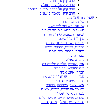
הרב קוק על תשובה
הרב קוק על גלות, גאולה
הרב קוק על חברה, מדינה, מלחמה
הרב קוק - מאמרים שונים
שאלות ותשובות
שלח שאלה לרב
שאלות ותשובות לפי נושא
השאלות והתשובות לפי תאריך
אמונה, תשובה, יסודות התורה
מקורות ופירושיהם
עברית, הלכות דיבור, שמות
חכמים, רבנות, פסיקת הלכה
תפילה, ברכות, בית כנסת
שבת ומועד
ציונות, גאולה
ארץ ישראל, הלכות תלויות בה
בית המקדש, הר הבית
חברה ואקטואליה
עבודה זרה, ישראל והגוים, גיור
חינוך, לימודים, הוראה
איש ואשה, משפחה, צניעות
גוף ומראה חיצוני, בגדים, ציצית
כשרות, אוכל ואכילה
טהרה, נטילת ידיים, טבילת כלים
ספרי קודש, תפילין, מזוזה, גניזה