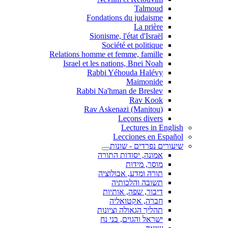
Talmoud
Fondations du judaisme
La prière
Sionisme, l'état d'Israël
Société et politique
Relations homme et femme, famille
Israel et les nations, Bnei Noah
Rabbi Yéhouda Halévy
Maimonide
Rabbi Na'hman de Breslev
Rav Kook
(Rav Askenazi (Manitou
Leçons divers
Lectures in English
Lecciones en Español
שיעורים נפרדים - שונות
אמונה, יסודות התורה
מוסר, מידות
תורה ומדע, אבולוציה
תשובה והלכותיה
דיבור, שפה, אותיות
חברה, אקטואליה
תהליך הגאולה וציונות
ישראל והגוים, בני נח