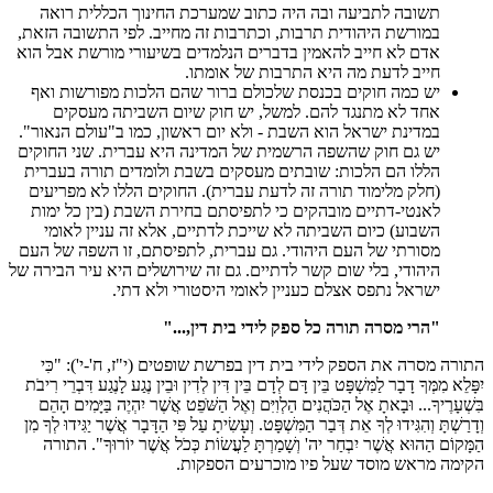
תשובה לתביעה ובה היה כתוב שמערכת החינוך הכללית רואה
במורשת היהודית תרבות, וכתרבות זה מחייב. לפי התשובה הזאת,
אדם לא חייב להאמין בדברים הנלמדים בשיעורי מורשת אבל הוא
חייב לדעת מה היא התרבות של אומתו.
יש כמה חוקים בכנסת שלכולם ברור שהם הלכות מפורשות ואף
אחד לא מתנגד להם. למשל, יש חוק שיום השביתה מעסקים
במדינת ישראל הוא השבת - ולא יום ראשון, כמו ב"עולם הנאור".
יש גם חוק שהשפה הרשמית של המדינה היא עברית. שני החוקים
הללו הם הלכות: שובתים מעסקים בשבת ולומדים תורה בעברית
(חלק מלימוד תורה זה לדעת עברית). החוקים הללו לא מפריעים
לאנטי-דתיים מובהקים כי לתפיסתם בחירת השבת (בין כל ימות
השבוע) כיום השביתה לא שייכת לדתיים, אלא זה עניין לאומי
מסורתי של העם היהודי. גם עברית, לתפיסתם, זו השפה של העם
היהודי, בלי שום קשר לדתיים. גם זה שירושלים היא עיר הבירה של
ישראל נתפס אצלם כעניין לאומי היסטורי ולא דתי.
"הרי מסרה תורה כל ספק לידי בית דין,..."
התורה מסרה את הספק לידי בית דין בפרשת שופטים (י"ז, ח'-י'): "כִּי
יִפָּלֵא מִמְּךָ דָבָר לַמִּשְׁפָּט בֵּין דָּם לְדָם בֵּין דִּין לְדִין וּבֵין נֶגַע לָנֶגַע דִּבְרֵי רִיבֹת
בִּשְׁעָרֶיךָ... וּבָאתָ אֶל הַכֹּהֲנִים הַלְוִיִּם וְאֶל הַשֹּׁפֵט אֲשֶׁר יִהְיֶה בַּיָּמִים הָהֵם
וְדָרַשְׁתָּ וְהִגִּידוּ לְךָ אֵת דְּבַר הַמִּשְׁפָּט. וְעָשִׂיתָ עַל פִּי הַדָּבָר אֲשֶׁר יַגִּידוּ לְךָ מִן
הַמָּקוֹם הַהוּא אֲשֶׁר יִבְחַר יה' וְשָׁמַרְתָּ לַעֲשׂוֹת כְּכֹל אֲשֶׁר יוֹרוּךָ". התורה
הקימה מראש מוסד שעל פיו מוכרעים הספקות.