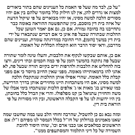
"על כן, לבד מה שעל פי האמת כל העניינים שהם בתור ביאורים
למצות או גדרים להן, אין לנו חילוק כלל בחומר שלהם בין אם יהיו
מסורים הלכה למשה מסיני, או יהיו מבוארים על פי שיקול הדעת
של איזה בית דין מוסכם, כיון שהתפשטה ההוראה באומה כבר
נתחייבנו בה בחובה גמורה. אם כן, גם אם יאמר הטוען שכל
ההלכות שבתורה שבעל פה אינן כי אם דברים שנתבארו על ידי
בית דין במשך [הזמן], הרי החובה במדרגתה עומדת, ועניינים שהם
מדרבנן, ודאי יסוד הדבר הוא הקבלה הכללית של האומה.
אם כן, אותם שבקשו לנקוף את הלבבות, והעלו טינה לומר שתורה
שבעל פה נתקנה בהמשך הזמן על פי כמה חכמים ובתי דינים, ורצו
בזה להחליש את הלבבות ולהרפות ידים בקיום תורה שבעל פה, לא
אהני להו ברמאותייהו מאומה. מפני שאין החיוב מיוסד כי אם מפני
קבלת כלל האומה. שהרי אפילו אותן ההלכות שנתקבלו הלכה
למשה מסיני, אם היו משתכחות היינו מחזירים אותן בדרך הדרישה,
כמו שאירע בג' מאות או ג' אלפים הלכות שנשתכחו בימי אבלו של
משה והחזירן עתניאל בן קנז מפלפולו. והרי אין הבדל כלל בחובתן,
בין היו ידועות לנו על פי הקבלה הראשונה, ובין היו מסורות על פי
הוראת בית דין.
ומזה נבא גם כן להשכיל, שהרבה זחוחי הלב טעו במה שחשבו שמה
שאנו מאמינים בגדולתן של חז"ל בכלל הנמסר לנו מפיהם ז"ל: אם
הראשונים כמלאכים אנו כבני אדם וכו', שזהו היסוד לחובת
השמירה של כל דיני התלמוד והמסתעפים ממנו".