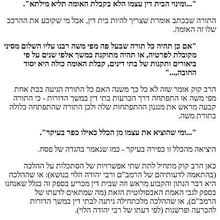
"...ומינוי הבית דין עצמו הלא בקבלת האומה תליא מילתא".
התורה שבכתב אומרת שצריך להיות בית דין, אבל מי שקובע את ההרכב
שלו זה האומה.
"אם כן תהיה כל תורה שבעל פה מפי משה רבנו עליו השלום מסיני
מקובלת לפרטיה, או תהיה מתוקנת במשך אלפי שנים על פי
ביאורים ותקנות של בתי דינים, קבלת האומה כולה היא יסוד
החובה,..."
הרב קוק אומר שזה לא כל כך משנה האם כל התורה הגיעה בבת אחת
מפי משה או התפתחה דרך הכרעות בתי דין במשך הדורות - כי התורה
קבעה מראש את מנגנון ההתפתחות שלה ולכן התורה שהתפתחה כלולה
בתורת משה.
"...ומי שהוציא את עצמו מן הכלל כאילו כפר בעיקר".
היציאה מהכלל זו כפירה בעיקר - כמו שנאמר בהגדה של פסח.
כאן הרב קוק מתחיל לתת שתי אפשרויות של הסתכלות על ההלכה
(בהתאמה לדעותיהם של הרמב"ם ורבי יהודה הלוי בנושא): או שההלכה
היא דבר הנתון והקבוע מראש וזה שבית דין מכריע בספק זה בגלל שאנחנו
בספק לגבי האמת האבסולוטית הזאת (מה שמתאים לדעתו של
הרמב"ם), או שההלכה מלכתחילה ניתנה לבתי דין במשך הדורות
להכרעה ופרשנות (לפי דעתו של רבי יהודה הלוי).