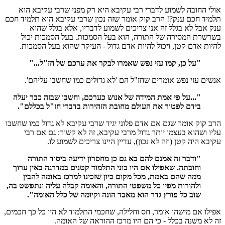
אולי החובה לשמוע לדברי רבי עקיבא היא רק מפני שרבי עקיבא הוא
תלמיד חכם ענק?! הרב קוק אומר שזה נכון שרבי עקיבא הוא תלמיד חכם
ענק אבל לא בגלל זה אנו צריכים לשמוע לדבריו, אלא בגלל שהוא
בשרשרת המסירה של התורה, הוא בעל הסמכות. בעל הסמכות יכול
להיות אדם קטן, ויכול להיות אדם גדול - העיקר שהוא בעל הסמכות.
"על כן, קמו עזי נפש שאמרו לבקר את ערכם של חז"ל..."
אנשים עזי נפש אומרים שחז"ל הם 'לא גדולים כמו שחשבו עליהם'.
"...על פי אמת המידה של אנוש כערכם, וחשבו שבזה כבר יעלה
בידם לפטור את העולם מחובת הזהירות בדברי חז"ל בכללם".
הרב קוק אומר שגם אם אדם פלוני יגיד שרבי עקיבא לא גדול כמו שחשבו
עליו ושהוא בעצמו יותר גדול מרבי עקיבא, זה לא קשור: גם אם רבי
עקיבא היה קטן (וזה לא נכון), עדיין היינו צריכים לשמוע לו.
"ודבר זה אמנם להם בא גם כן מחסרון ידיעה ביסוד התורה
וחובתה. שאפילו אם היו בוני התלמוד קטנים במדרגה באין ערוך
ממה שהם באמת, מכל מקום כיון שזכינו למרכז באומה להבין
ולהורות מפיו כל משפטי התורה, והאומה קבלה עליה ונתפשט בה,
שוב כל פורץ גדר הוא מאבד הונה וקיומה של כלל האומה".
אפילו אם מישהו אומר, חס וחלילה, שחכמי התלמוד לא היו כל כך חכמים,
זה לא משנה בכלל - כי הם היו מרכז ההוראה של האומה.