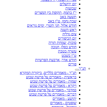
יום ירושלים
שבועות
י"ז בתמוז, תקופת בין המצרים
תשעה באב
שבת נחמו, ט"ו באב
חודש אלול, חגי תשרי, ימים נוראים
ראש השנה
צום גדליה
יום הכיפורים
סוכות, שמחת תורה
חודש כסלו, חנוכה
עשרה בטבת
ט"ו בשבט
חודש אדר, ארבעת הפרשיות
פורים
תנ"ך
תנ"ך - מאמרים כלליים, ביקורת המקרא
בראשית - מאמרים על פרשת שבוע
שמות - מאמרים על פרשת שבוע
ויקרא - מאמרים על פרשת שבוע
במדבר - מאמרים על פרשת שבוע
דברים - מאמרים על פרשת שבוע
יהושע - מאמרים
שופטים - מאמרים