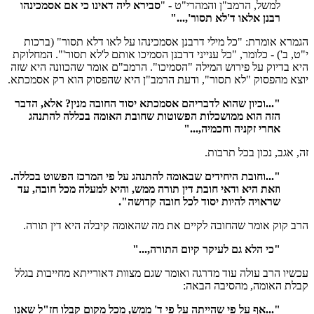
למשל, הרמב"ן והמהרי"ט - "
סבירא ליה דאינו כי אם אסמכינהו
רבנן אלאו ד'לא תסור',..."
הגמרא אומרת: "כל מילי דרבנן אסמכינהו על לאו דלא תסור" (ברכות
י"ט, ב') - כלומר, "כל ענייני דרבנן הסמיכו אותם ל'לא תסור'". המחלוקת
היא בדיוק על פירוש המילה "הסמיכו". הרמב"ם אומר שהכוונה היא שזה
יוצא מהפסוק "לא תסור", ודעת הרמב"ן היא שהפסוק הוא רק אסמכתא.
"...וכיון שהוא לדבריהם אסמכתא יסוד החובה מנין? אלא, הדבר
הזה הוא ממושכלות הפשוטות שחובת האומה בכללה להתנהג
אחרי זקניה וחכמיה,..."
זה, אגב, נכון בכל תרבות.
"...וחובת היחידים שבאומה להתנהג על פי המרכז הפשוט בכללה.
וזאת היא ודאי חובת דין תורה ממש, והיא למעלה מכל חובה, עד
שראויה להיות יסוד לכל חובה קדושה".
הרב קוק אומר שהחובה לקיים את מה שהאומה קיבלה היא דין תורה.
"כי הלא גם לעיקר קיום התורה,..."
עכשיו הרב עולה עוד מדרגה ואומר שגם מצוות דאורייתא מחייבות בגלל
קבלת האומה, מהסיבה הבאה:
"...אף על פי שהייתה על פי ד' ממש, מכל מקום קבלו חז"ל שאנו