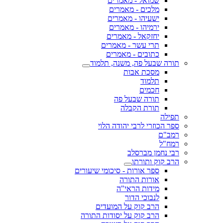
שמואל - מאמרים
מלכים - מאמרים
ישעיהו - מאמרים
ירמיהו - מאמרים
יחזקאל - מאמרים
תרי עשר - מאמרים
כתובים - מאמרים
תורה שבעל פה, משנה, תלמוד
מסכת אבות
תלמוד
חכמים
תורה שבעל פה
תורת הקבלה
תפילה
ספר הכוזרי לרבי יהודה הלוי
רמב"ם
רמח"ל
רבי נחמן מברסלב
הרב קוק ותורתו
ספר אורות - סיכומי שיעורים
אורות התורה
מידות הראי"ה
לנבוכי הדור
הרב קוק על המועדים
הרב קוק על יסודות התורה