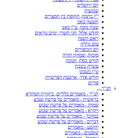
יום ירושלים
שבועות
י"ז בתמוז, תקופת בין המצרים
תשעה באב
שבת נחמו, ט"ו באב
חודש אלול, חגי תשרי, ימים נוראים
ראש השנה
צום גדליה
יום הכיפורים
סוכות, שמחת תורה
חודש כסלו, חנוכה
עשרה בטבת
ט"ו בשבט
חודש אדר, ארבעת הפרשיות
פורים
תנ"ך
תנ"ך - מאמרים כלליים, ביקורת המקרא
בראשית - מאמרים על פרשת שבוע
שמות - מאמרים על פרשת שבוע
ויקרא - מאמרים על פרשת שבוע
במדבר - מאמרים על פרשת שבוע
דברים - מאמרים על פרשת שבוע
יהושע - מאמרים
שופטים - מאמרים