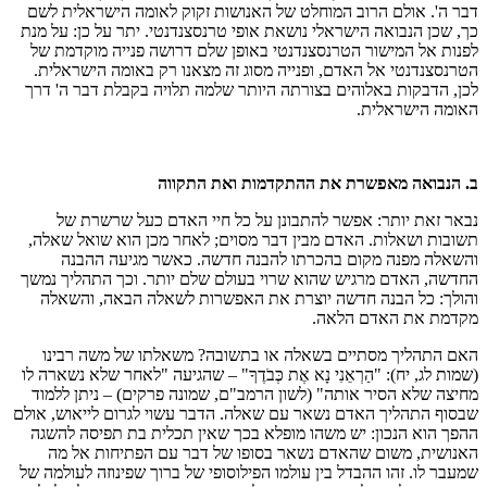
דבר ה'. אולם הרוב המוחלט של האנושות זקוק לאומה הישראלית לשם
כך, שכן הנבואה הישראלי נושאת אופי טרנסצנדנטי. יתר על כן: על מנת
לפנות אל המישור הטרנסצנדנטי באופן שלם דרושה פנייה מוקדמת של
הטרנסצנדנטי אל האדם, ופנייה מסוג זה מצאנו רק באומה הישראלית.
לכן, הדבקות באלוהים בצורתה היותר שלמה תלויה בקבלת דבר ה' דרך
האומה הישראלית.
ב. הנבואה מאפשרת את ההתקדמות ואת התקווה
נבאר זאת יותר: אפשר להתבונן על כל חיי האדם כעל שרשרת של
תשובות ושאלות. האדם מבין דבר מסוים; לאחר מכן הוא שואל שאלה,
והשאלה מפנה מקום בהכרתו להבנה חדשה. כאשר מגיעה ההבנה
החדשה, האדם מרגיש שהוא שרוי בעולם שלם יותר. וכך התהליך נמשך
והולך: כל הבנה חדשה יוצרת את האפשרות לשאלה הבאה, והשאלה
מקדמת את האדם הלאה.
האם התהליך מסתיים בשאלה או בתשובה? משאלתו של משה רבינו
(שמות לג, יח): "הַרְאֵנִי נָא אֶת כְּבֹדֶךָ" – שהגיעה "לאחר שלא נשארה לו
מחיצה שלא הסיר אותה" (לשון הרמב"ם, שמונה פרקים) – ניתן ללמוד
שבסוף התהליך האדם נשאר עם שאלה. הדבר עשוי לגרום לייאוש, אולם
ההפך הוא הנכון: יש משהו מופלא בכך שאין תכלית בת תפיסה להשגה
האנושית, משום שהאדם נשאר בסופו של דבר עם הפתיחות אל מה
שמעבר לו. זהו ההבדל בין עולמו הפילוסופי של ברוך שפינוזה לעולמה של