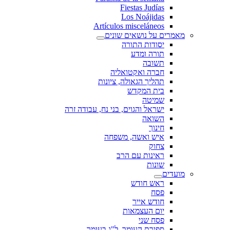
Fiestas Judías
Los Noájidas
Artículos misceláneos
מאמרים על נושאים שונים
יסודות התורה
תורה ומדע
תשובה
חברה ואקטואליה
תהליך הגאולה, ציונות
בית המקדש
שמיטה
ישראל והגוים, בני נח, עבודה זרה
השואה
חינוך
איש ואשה, משפחה
צחוק
ראינות עם הרב
שונות
מועדים
ראש חודש
פסח
חודש אייר
יום העצמאות
פסח שני
ספירת העומר, ל"ג בעומר