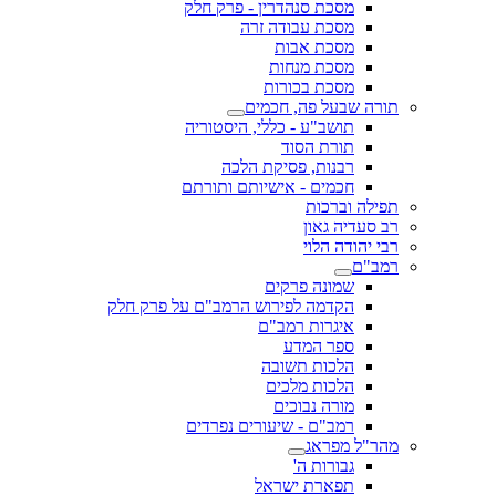
מסכת סנהדרין - פרק חלק
מסכת עבודה זרה
מסכת אבות
מסכת מנחות
מסכת בכורות
תורה שבעל פה, חכמים
תושב"ע - כללי, היסטוריה
תורת הסוד
רבנות, פסיקת הלכה
חכמים - אישיותם ותורתם
תפילה וברכות
רב סעדיה גאון
רבי יהודה הלוי
רמב"ם
שמונה פרקים
הקדמה לפירוש הרמב"ם על פרק חלק
איגרות רמב"ם
ספר המדע
הלכות תשובה
הלכות מלכים
מורה נבוכים
רמב"ם - שיעורים נפרדים
מהר"ל מפראג
גבורות ה'
תפארת ישראל