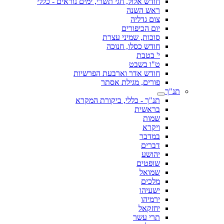
חודש אלול, חגי תשרי, ימים נוראים - כללי
ראש השנה
צום גדליה
יום הכיפורים
סוכות, שמיני עצרת
חודש כסלו, חנוכה
י' בטבת
ט"ו בשבט
חודש אדר וארבעת הפרשיות
פורים, מגילת אסתר
תנ"ך
תנ"ך - כללי, ביקורת המקרא
בראשית
שמות
ויקרא
במדבר
דברים
יהושע
שופטים
שמואל
מלכים
ישעיהו
ירמיהו
יחזקאל
תרי עשר