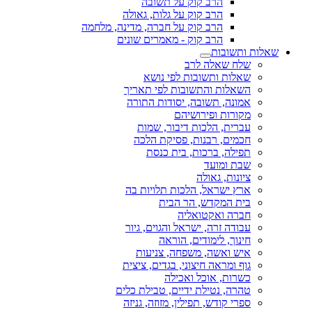
הרב קוק על תשובה
הרב קוק על גלות, גאולה
הרב קוק על חברה, מדינה, מלחמה
הרב קוק - מאמרים שונים
שאלות ותשובות
שלח שאלה לרב
שאלות ותשובות לפי נושא
השאלות והתשובות לפי תאריך
אמונה, תשובה, יסודות התורה
מקורות ופירושיהם
עברית, הלכות דיבור, שמות
חכמים, רבנות, פסיקת הלכה
תפילה, ברכות, בית כנסת
שבת ומועד
ציונות, גאולה
ארץ ישראל, הלכות תלויות בה
בית המקדש, הר הבית
חברה ואקטואליה
עבודה זרה, ישראל והגוים, גיור
חינוך, לימודים, הוראה
איש ואשה, משפחה, צניעות
גוף ומראה חיצוני, בגדים, ציצית
כשרות, אוכל ואכילה
טהרה, נטילת ידיים, טבילת כלים
ספרי קודש, תפילין, מזוזה, גניזה