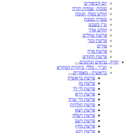
יום הכיפורים
סוכות, שמחת תורה
חודש כסלו, חנוכה
עשרה בטבת
ט"ו בשבט
חודש אדר
פרשת שקלים
פרשת זכור
פורים
פרשת פרה
פרשת החודש
תורה, נביאים וכתובים
תנ"ך - כללי, ביקורת המקרא
בראשית - מאמרים
פרשת בראשית
פרשת נח
פרשת לך לך
פרשת וירא
פרשת חיי שרה
פרשת תולדות
פרשת ויצא
פרשת וישלח
פרשת וישב
פרשת מקץ
פרשת ויגש