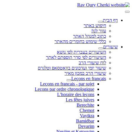
דף הבית
חיפוש באתר
עזור לנו!
כתוב למנהל האתר
כללי שימוש בחומרים מהאתר
שיעורים
השיעורים בעברית לפי נושא
השיעורים לפי סדר הוספתם לאתר
לוח שיעורי הרב
שיעור יומי ועדכונים בוואטסאפ וטלגרם
שיעורי הרב במכון מאיר
Leçons en français
Leçons en français - par sujet
Leçons par ordre chronologique
L'horaire des leçons
Les fêtes juives
Berechite
Chemot
Vayikra
Bamidbar
Devarim
Neviim et Ketouvim