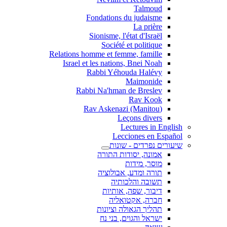
Talmoud
Fondations du judaisme
La prière
Sionisme, l'état d'Israël
Société et politique
Relations homme et femme, famille
Israel et les nations, Bnei Noah
Rabbi Yéhouda Halévy
Maimonide
Rabbi Na'hman de Breslev
Rav Kook
(Rav Askenazi (Manitou
Leçons divers
Lectures in English
Lecciones en Español
שיעורים נפרדים - שונות
אמונה, יסודות התורה
מוסר, מידות
תורה ומדע, אבולוציה
תשובה והלכותיה
דיבור, שפה, אותיות
חברה, אקטואליה
תהליך הגאולה וציונות
ישראל והגוים, בני נח