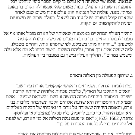
הנבואה: עולמו של שפינוזה הוא עולם בו קיים הסבר סופי ומוחלט לכל
התופעות השונות. זהו עולם סגור, משום שאי אפשר להתקדם בו באופן
אמיתי. מנגד, עולמה של הנבואה הוא עולם פתוח משום שגם לאחר
שהאדם קיבל תשובה יש לו עוד מה לשאול. בעולם שכזה יש משמעות
רצינית להתקדמות; יש תקווה.
תהליך העילוי המתקיים באמצעות שאלותיו של האדם מוביל אותו אף אל
מעבר לגבולות החיים. כך כתב הרמב"ם על משה רבינו (ההקדמה
למשנה): "...והיה זה מותו בשבילנו, לפי שחסרנו אותו, והחיים בשבילו,
למה שעלה אליו. וכך אמרו, עליהם השלום: 'משה רבינו לא מת אלא עלה
ומשמש במרום'". תהליך העילוי נמשך גם במעבר בין העולמות.
ג. שיתוף הפעולה בין האלוה והאדם
במיתולוגיות הגדולות נשמר זיכרון אנושי קולקטיבי אודות עידן שבו
"האלים התהלכו על הארץ", כלומר: נוכחות אלוהית שהייתה קרובה
וישירה. המסורת היהודית מכנה הרגשה זו בשם "השראת שכינה". אולם
המציאות ההיסטורית היא שדעת אלוהים הלכה ונשתכחה מליבות בני
אדם, והאומה היחידה ששמרה על מרכז חי ואיכותי של דבקות באלוהים
היא העם היהודי. כך כתב, לדוגמה, בליז פסקל (מתמטיקאי ופילוסוף
צרפתי, 1623-1662): "אם אי פעם נגלה האלוה אל בני האדם, יש לפנות
אל היהודים כדי לקבל את המסורת על כך".
ניתן לומר, אם כן, שהמצוות שמקורן בהתגלות מביאות את האדם