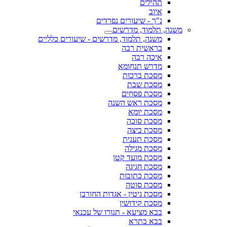
תהילים
איוב
נ"ך - שיעורים נפרדים
משנה, תלמוד, מדרשים
משנה, תלמוד, מדרשים - שיעורים כלליים
בראשית רבה
איכה רבה
מדרש תנחומא
מסכת ברכות
מסכת שבת
מסכת פסחים
מסכת ראש השנה
מסכת יומא
מסכת סוכה
מסכת ביצה
מסכת תענית
מסכת מגילה
מסכת מועד קטן
מסכת חגיגה
מסכת כתובות
מסכת סוטה
מסכת גיטין - אגדות החורבן
מסכת קידושין
בבא מציעא - תנורו של עכנאי
בבא בתרא