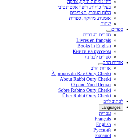
דיני ממונות ונזקין, צדקה
בעלי כוחות, ריפוי אלטרנטיבי
הלוח העברי, תאריכים
אומנות, מוזיקה, ספרות
שונות
ספרים
ספרים בעברית
Livres en français
Books in English
Книги на русском
ספרים לבני נח
אודות הרב
אודות הרב
À propos du Rav Oury Cherki
About Rabbi Oury Cherki
О раве Ури Шерки
Sobre Rabino Oury Cherki
Über Rabbi Oury Cherki
לכתוב לרב
Languages
עברית
Français
English
Русский
Español