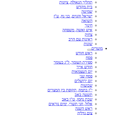
תהליך הגאולה, ציונות
בית מקדש
שמיטה
ישראל והגוים, בני נח, ע"ז
השואה
חינוך
איש ואשה, משפחה
צחוק
ראינות עם הרב
שונות
מועדים
ראש חודש
פסח
ספירת העומר, ל"ג בעומר
חודש אייר
יום העצמאות
פסח שני
יום ירושלים
שבועות
י"ז בתמוז, תקופת בין המצרים
תשעה באב
שבת נחמו, ט"ו באב
אלול, חגי תשרי, ימים נוראים
ראש השנה
צום גדליה