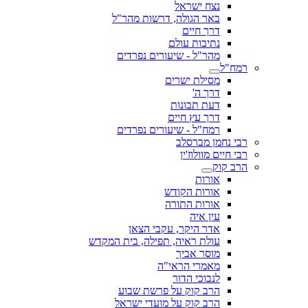
נצח ישראל
באר הגולה, דרשות מהר"ל
דרך חיים
נתיבות עולם
מהר"ל - שיעורים נפרדים
רמח"ל
מסילת ישרים
דרך ה'
דעת תבונות
דרך עץ חיים
רמח"ל - שיעורים נפרדים
רבי נחמן מברסלב
רבי חיים מוולוז'ין
הרב קוק
אורות
אורות הקודש
אורות התורה
עין איה
אדר היקר, עקבי הצאן
עולת ראיה, תפילה, בית המקדש
מוסר אביך
מאמרי הראי"ה
לנבוכי הדור
הרב קוק על פרשת שבוע
הרב קוק על מועדי ישראל