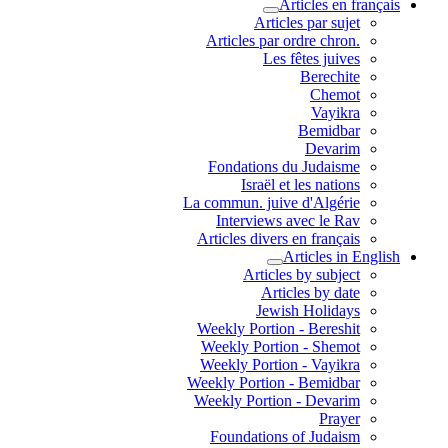
Articles en français
Articles par sujet
.Articles par ordre chron
Les fêtes juives
Berechite
Chemot
Vayikra
Bemidbar
Devarim
Fondations du Judaisme
Israël et les nations
La commun. juive d'Algérie
Interviews avec le Rav
Articles divers en français
Articles in English
Articles by subject
Articles by date
Jewish Holidays
Weekly Portion - Bereshit
Weekly Portion - Shemot
Weekly Portion - Vayikra
Weekly Portion - Bemidbar
Weekly Portion - Devarim
Prayer
Foundations of Judaism