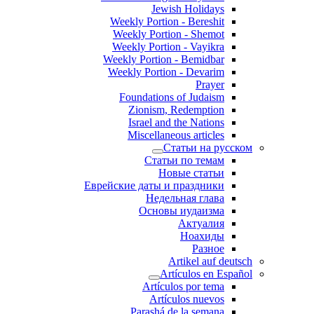
Jewish Holidays
Weekly Portion - Bereshit
Weekly Portion - Shemot
Weekly Portion - Vayikra
Weekly Portion - Bemidbar
Weekly Portion - Devarim
Prayer
Foundations of Judaism
Zionism, Redemption
Israel and the Nations
Miscellaneous articles
Статьи на русском
Статьи по темам
Новые статьи
Еврейские даты и праздники
Недельная глава
Основы иудаизма
Актуалия
Ноахиды
Разное
Artikel auf deutsch
Artículos en Español
Artículos por tema
Artículos nuevos
Parashá de la semana