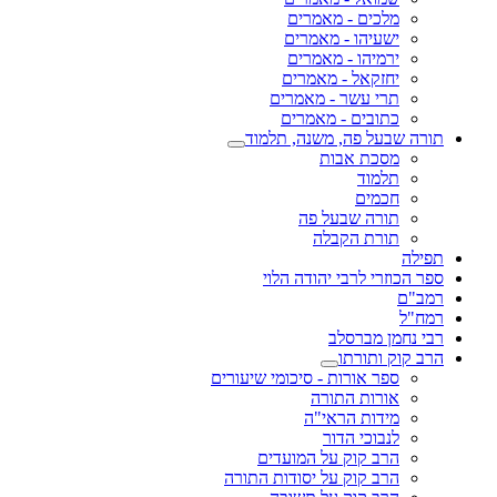
מלכים - מאמרים
ישעיהו - מאמרים
ירמיהו - מאמרים
יחזקאל - מאמרים
תרי עשר - מאמרים
כתובים - מאמרים
תורה שבעל פה, משנה, תלמוד
מסכת אבות
תלמוד
חכמים
תורה שבעל פה
תורת הקבלה
תפילה
ספר הכוזרי לרבי יהודה הלוי
רמב"ם
רמח"ל
רבי נחמן מברסלב
הרב קוק ותורתו
ספר אורות - סיכומי שיעורים
אורות התורה
מידות הראי"ה
לנבוכי הדור
הרב קוק על המועדים
הרב קוק על יסודות התורה