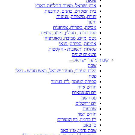
שואה
ארץ ישראל, מצוות התלויות בארץ
בית המקדש, כהנים, קורבנות
זוגיות, משפחה, צניעות
חינוך
אכילה, כשרות, צמחונות
ספר תורה, תפילין, מזוזה, ציצית
גשם, מיים, סביבה, גיאוגרפיה
אומנות, ספורט, פנאי
שאלות ותשובות - הקלטות
נושאים שונים
שבת ומועדי ישראל
שבת
הלוח העברי, מועדי ישראל, ראש חודש - כללי
פסח
ספירת העומר, ל"ג בעומר
חודש אייר
יום העצמאות
פסח שני
יום ירושלים
שבועות
חודש תמוז
י"ז בתמוז, בין המצרים
ט' באב
שבת נחמו, ט"ו באב