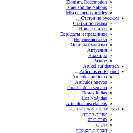
Zionism, Redemption
Israel and the Nations
Miscellaneous articles
Статьи на русском
Статьи по темам
Новые статьи
Евр. даты и праздники
Недельная глава
Основы иудаизма
Актуалия
Ноахиды
Разное
Artikel auf deutsch
Artículos en Español
Artículos por tema
Artículos nuevos
Parashá de la semana
Fiestas Judías
Los Noájidas
Artículos misceláneos
מאמרים על נושאים שונים
יסודות התורה
תורה ומדע
תשובה
חברה ואקטואליה